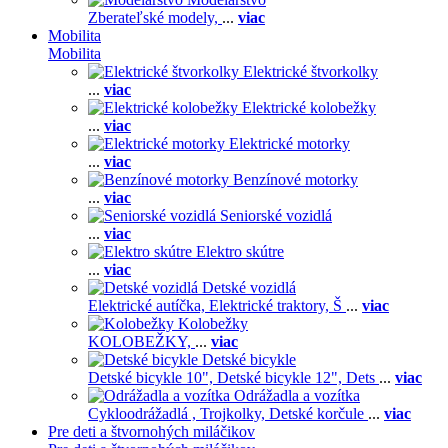
Zberateľské modely,
...
viac
Mobilita
Mobilita
Elektrické štvorkolky
...
viac
Elektrické kolobežky
...
viac
Elektrické motorky
...
viac
Benzínové motorky
...
viac
Seniorské vozidlá
...
viac
Elektro skútre
...
viac
Detské vozidlá
Elektrické autíčka,
Elektrické traktory,
Š
...
viac
Kolobežky
KOLOBEŽKY,
...
viac
Detské bicykle
Detské bicykle 10",
Detské bicykle 12",
Dets
...
viac
Odrážadla a vozítka
Cykloodrážadlá ,
Trojkolky,
Detské korčule
...
viac
Pre deti a štvornohých miláčikov