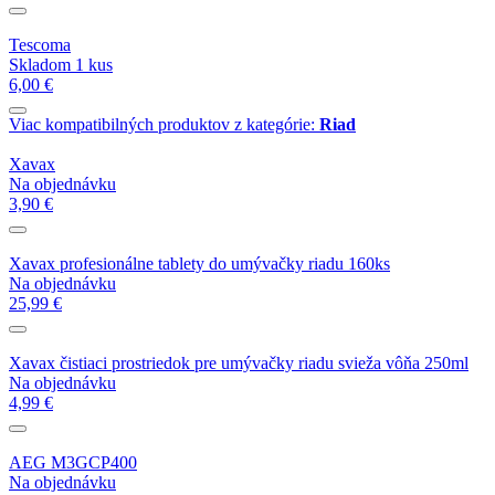
Tescoma
Skladom 1 kus
6,00 €
Viac kompatibilných produktov z kategórie:
Riad
Xavax
Na objednávku
3,90 €
Xavax profesionálne tablety do umývačky riadu 160ks
Na objednávku
25,99 €
Xavax čistiaci prostriedok pre umývačky riadu svieža vôňa 250ml
Na objednávku
4,99 €
AEG M3GCP400
Na objednávku