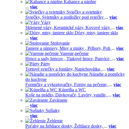
Kahance a náplne
...
viac
Sviečky a svietniky
Sviečky,
Svietníky a podložky pod sviečky
...
viac
Vázy
Sklenené vázy,
Keramické vázy,
Kovové vázy
...
viac
Dózy, misy, taniere sklo
...
viac
Stolovanie
Taniere a súpravy,
Misy a misky ,
Príbory,
Poh
...
viac
Varenie,pečenie
Hrnce a sady hrncov ,
Tlakové hrnce,
Panvice,
...
viac
Párty
Tortové sviečky a fontány,
Napichovátka,
...
viac
Náradie a pomôcky
do kuchyne
Formičky a vykrajovačky,
Formy na pečenie,
...
viac
Kúpelňa a WC
Koše na prádlo,
Dávkovače,
Lavóry, vandle,
...
viac
Zaváranie
...
viac
Sušiaky
...
viac
Žehlenie
Poťahy na žehliace dosky,
Žehliace dosky,
...
viac