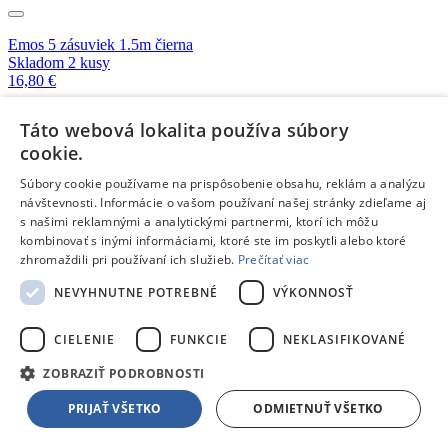
Emos 5 zásuviek 1.5m čierna
Skladom 2 kusy
16,80 €
Táto webová lokalita používa súbory
Emos 5 zásuviek 3m čierna
cookie.
Skladom 2 kusy
19,69 €
Súbory cookie používame na prispôsobenie obsahu, reklám a analýzu
návštevnosti. Informácie o vašom používaní našej stránky zdieľame aj
s našimi reklamnými a analytickými partnermi, ktorí ich môžu
Emos 5 zásuviek 3m šedá
kombinovať s inými informáciami, ktoré ste im poskytli alebo ktoré
Skladom 2 kusy
zhromaždili pri používaní ich služieb.
Prečítať viac
19,46 €
NEVYHNUTNE POTREBNÉ
VÝKONNOSŤ
Emos F5142 4 zásuvky 2m 1800J
Na objednávku
CIELENIE
FUNKCIE
NEKLASIFIKOVANÉ
33,90 €
ZOBRAZIŤ PODROBNOSTI
Viac kompatibilných produktov z kategórie:
Prepäťové ochrany
PRIJAŤ VŠETKO
ODMIETNUŤ VŠETKO
Makro
Skladom 1 kus