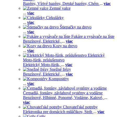
Bazény,
Vírivé bazény,
Detské bazény,
Chém
...
viac
Zemné valce
...
viac
Cirkulárky
...
viac
Štiepačky na drevo
...
viac
Fukáre a vysávače na líste
Benzínové,
Elektrické,
...
viac
Kozy na drevo
...
viac
Elektrický
Moto-fúrik, príslušenstvo
Elektrický Moto-fúrik,
...
viac
Snežné frézy
Benzínové,
Elektrické,
...
viac
Kompostéry
...
viac
Čerpadlá, fontány, závlahové systémy a vodárne
Benzínové,
Hlbinné,
Ponorné,
Vodárne,
Kalové,
...
viac
Chovateľské potreby
Elektronika pre domácich miláčikov,
Strih
...
viac
Grily