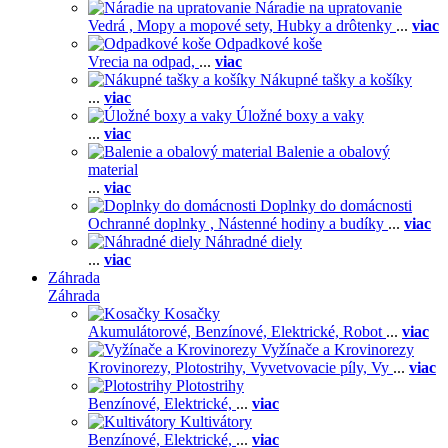
Náradie na upratovanie
Vedrá ,
Mopy a mopové sety,
Hubky a drôtenky
...
viac
Odpadkové koše
Vrecia na odpad,
...
viac
Nákupné tašky a košíky
...
viac
Úložné boxy a vaky
...
viac
Balenie a obalový
material
...
viac
Doplnky do domácnosti
Ochranné doplnky ,
Nástenné hodiny a budíky
...
viac
Náhradné diely
...
viac
Záhrada
Záhrada
Kosačky
Akumulátorové,
Benzínové,
Elektrické,
Robot
...
viac
Vyžínače a Krovinorezy
Krovinorezy,
Plotostrihy,
Vyvetvovacie píly,
Vy
...
viac
Plotostrihy
Benzínové,
Elektrické,
...
viac
Kultivátory
Benzínové,
Elektrické,
...
viac