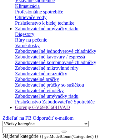
Vstavané spotrebiče
Klimatizácia
Profesionálne spotrebiče
Ohrievače vody
Príslušenstvo k bielej technike
Zabudovateľné umývačky riadu
Digestory
Rúry na pečenie
Varné dosky
Zabudovateľné jednodverové chladničky
Zabudovateľné kávovary / espressá
Zabudovateľné kombinované chladničky
Zabudovateľné mikrovlnné rúry
Zabudovateľné mrazničky
Zabudovatelné práčky
Zabudovateľné práčky so sušičkou
Zabudovateľné vínotéky
Zabudovateľné umývačky riadu
Príslušenstvo Zabudovateľné Spotrebiče
Gorenje GV693C60UVAD
Zdieľať na FB
Odporučiť e-mailom
Nájdené kategórie
{{ getModelCount('Categories') }}