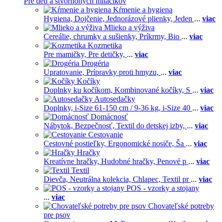
Pre deti a štvornohých miláčikov
Kŕmenie a hygiena
Hygiena,
Dojčenie,
Jednorázové plienky,
Jeden
...
viac
Mlieko a výživa
Cereálie, chrumky a sušienky,
Príkrmy,
Bio
...
viac
Kozmetika
Pre mamičky,
Pre detičky,
...
viac
Drogéria
Upratovanie,
Prípravky proti hmyzu,
...
viac
Kočíky
Doplnky ku kočíkom,
Kombinované kočíky,
S
...
viac
Autosedačky
Doplnky,
i-Size 61-150 cm / 9-36 kg,
i-Size 40
...
viac
Domácnosť
Nábytok,
Bezpečnosť,
Textil do detskej izby,
...
viac
Cestovanie
Cestovné postieľky,
Ergonomické nosiče,
Ša
...
viac
Hračky
Kreatívne hračky,
Hudobné hračky,
Penové p
...
viac
Textil
Dievča,
Neutrálna kolekcia,
Chlapec,
Textil pr
...
viac
POS - vzorky a stojany
...
viac
Chovateľské potreby
pre psov