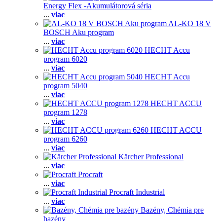
Energy Flex -Akumulátorová séria
...
viac
AL-KO 18 V
BOSCH Aku program
...
viac
HECHT Accu
program 6020
...
viac
HECHT Accu
program 5040
...
viac
HECHT ACCU
program 1278
...
viac
HECHT ACCU
program 6260
...
viac
Kärcher Professional
...
viac
Procraft
...
viac
Procraft Industrial
...
viac
Bazény, Chémia pre
bazény