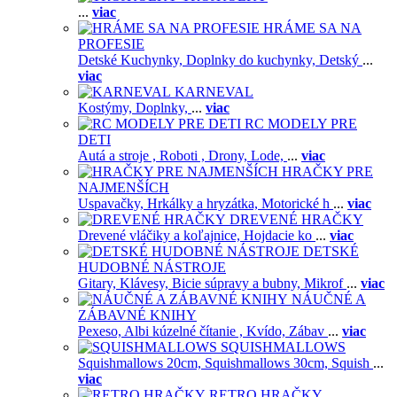
...
viac
HRÁME SA NA
PROFESIE
Detské Kuchynky,
Doplnky do kuchynky,
Detský
...
viac
KARNEVAL
Kostýmy,
Doplnky,
...
viac
RC MODELY PRE
DETI
Autá a stroje ,
Roboti ,
Drony,
Lode,
...
viac
HRAČKY PRE
NAJMENŠÍCH
Uspavačky,
Hrkálky a hryzátka,
Motorické h
...
viac
DREVENÉ HRAČKY
Drevené vláčiky a koľajnice,
Hojdacie ko
...
viac
DETSKÉ
HUDOBNÉ NÁSTROJE
Gitary,
Klávesy,
Bicie súpravy a bubny,
Mikrof
...
viac
NÁUČNÉ A
ZÁBAVNÉ KNIHY
Pexeso,
Albi kúzelné čítanie ,
Kvído,
Zábav
...
viac
SQUISHMALLOWS
Squishmallows 20cm,
Squishmallows 30cm,
Squish
...
viac
RETRO HRAČKY