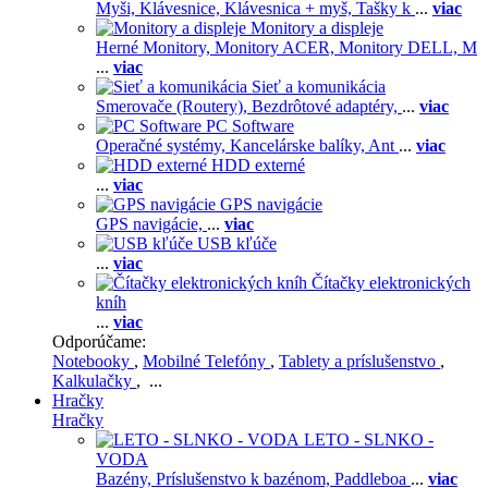
Myši,
Klávesnice,
Klávesnica + myš,
Tašky k
...
viac
Monitory a displeje
Herné Monitory,
Monitory ACER,
Monitory DELL,
M
...
viac
Sieť a komunikácia
Smerovače (Routery),
Bezdrôtové adaptéry,
...
viac
PC Software
Operačné systémy,
Kancelárske balíky,
Ant
...
viac
HDD externé
...
viac
GPS navigácie
GPS navigácie,
...
viac
USB kľúče
...
viac
Čítačky elektronických
kníh
...
viac
Odporúčame:
Notebooky
,
Mobilné Telefóny
,
Tablety a príslušenstvo
,
Kalkulačky
, ...
Hračky
Hračky
LETO - SLNKO -
VODA
Bazény,
Príslušenstvo k bazénom,
Paddleboa
...
viac