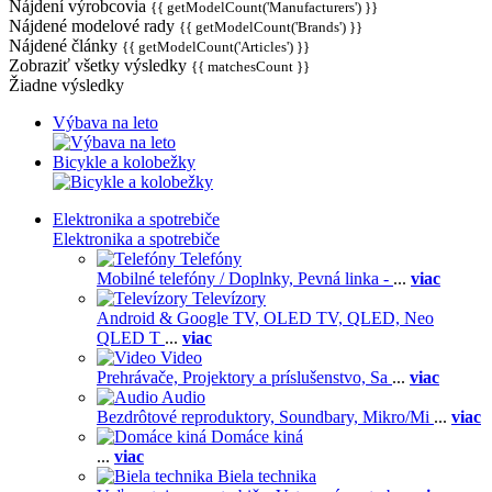
Nájdení výrobcovia
{{ getModelCount('Manufacturers') }}
Nájdené modelové rady
{{ getModelCount('Brands') }}
Nájdené články
{{ getModelCount('Articles') }}
Zobraziť všetky výsledky
{{ matchesCount }}
Žiadne výsledky
Výbava na leto
Bicykle a kolobežky
Elektronika a spotrebiče
Elektronika a spotrebiče
Telefóny
Mobilné telefóny / Doplnky,
Pevná linka -
...
viac
Televízory
Android & Google TV,
OLED TV,
QLED, Neo
QLED T
...
viac
Video
Prehrávače,
Projektory a príslušenstvo,
Sa
...
viac
Audio
Bezdrôtové reproduktory,
Soundbary,
Mikro/Mi
...
viac
Domáce kiná
...
viac
Biela technika