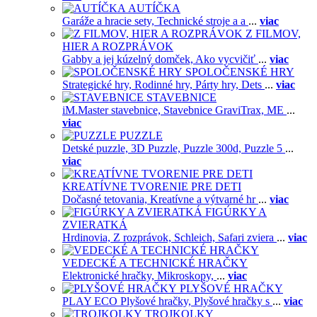
AUTÍČKA
Garáže a hracie sety,
Technické stroje a a
...
viac
Z FILMOV,
HIER A ROZPRÁVOK
Gabby a jej kúzelný domček,
Ako vycvičiť
...
viac
SPOLOČENSKÉ HRY
Strategické hry,
Rodinné hry,
Párty hry,
Dets
...
viac
STAVEBNICE
iM.Master stavebnice,
Stavebnice GraviTrax,
ME
...
viac
PUZZLE
Detské puzzle,
3D Puzzle,
Puzzle 300d,
Puzzle 5
...
viac
KREATÍVNE TVORENIE PRE DETI
Dočasné tetovania,
Kreatívne a výtvarné hr
...
viac
FIGÚRKY A
ZVIERATKÁ
Hrdinovia,
Z rozprávok,
Schleich,
Safari zviera
...
viac
VEDECKÉ A TECHNICKÉ HRAČKY
Elektronické hračky,
Mikroskopy,
...
viac
PLYŠOVÉ HRAČKY
PLAY ECO Plyšové hračky,
Plyšové hračky s
...
viac
TROJKOLKY