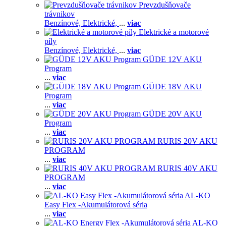
Prevzdušňovače
trávnikov
Benzínové,
Elektrické,
...
viac
Elektrické a motorové
píly
Benzínové,
Elektrické,
...
viac
GÜDE 12V AKU
Program
...
viac
GÜDE 18V AKU
Program
...
viac
GÜDE 20V AKU
Program
...
viac
RURIS 20V AKU
PROGRAM
...
viac
RURIS 40V AKU
PROGRAM
...
viac
AL-KO
Easy Flex -Akumulátorová séria
...
viac
AL-KO