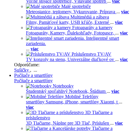
Voľne stojace spotrebiče,
Vstavané spotreb
...
viac
Malé spotrebiče
Meteostanice, teplomery,
Vykurovanie,
Príprava
...
viac
Multimédiá a zábava
Filmy,
Pamäťové karty,
USB kľúče,
Externé
...
viac
Fotoaparáty a kamery
Fotoaparáty,
Kamery,
Ďalekohľady,
Fotopasce,
...
viac
Inteligentné smart
zariadenia.
...
viac
Príslušenstvo TV/AV
TV konzoly na stenu,
Univerzálne diaľkové ov
...
viac
Odporúčame:
Sušičky
, ...
Počítače a smartfóny
Počítače a smartfóny
Notebooky
Študentský spoľahlivý Notebook,
Štúdium
...
viac
Mobilné Telefóny
smartfóny Samsung,
iPhone,
smartfóny Xiaomi,
t
...
viac
3D Tlačiarne a
príslušenstvo
3D Tlačiarne,
Náplne pre 3D Tlač,
Príslušen
...
viac
Tlačiarne a