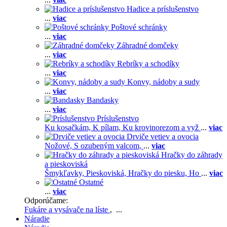
Hadice a príslušenstvo
...
viac
Poštové schránky
...
viac
Záhradné domčeky
...
viac
Rebríky a schodíky
...
viac
Konvy, nádoby a sudy
...
viac
Bandasky
...
viac
Príslušenstvo
Ku kosačkám,
K pílam,
Ku krovinorezom a vyž
...
viac
Drviče vetiev a ovocia
Nožové,
S ozubeným valcom,
...
viac
Hračky do záhrady
a pieskoviská
Šmykľavky,
Pieskoviská,
Hračky do piesku,
Ho
...
viac
Ostatné
...
viac
Odporúčame:
Fukáre a vysávače na líste
, ...
Náradie