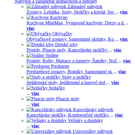
Nábytok a zariadenie domácnosti a záhrady
Záhradný nábytok
Zostavy,
Lehátka,
Stoly,
Stoličky a kreslá,
Ser
...
viac
Kuchyne
Kuchyne MiniMax,
Vystavené kuchyne,
Drezy a d
...
viac
Obývačky
Obývačkové zostavy,
Samostatné skrinky,
Ko
...
viac
Detské izby
Postele,
Písacie stoly,
Kancelárske stoličky
...
viac
Spálne
Postele,
Rošty,
Matrace a toppery,
Šatníky,
Noč
...
viac
Predsiene
Predsieňové zostavy,
Botníky,
Samostatné sk
...
viac
Stoly a stoličky
Jedálenské stoly,
Jedálenské a barové stol
...
viac
Sedačky
...
viac
Písacie stoly
...
viac
Kancelársky nábytok
Kancelárske stoličky,
Konferenčné stoličky
...
viac
Vešiaky a doplnky
...
viac
Univerzálny nábytok