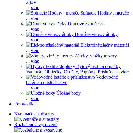
230V
...
viac
Spínacie Hodiny , merače
...
viac
Domové zvončeky
...
viac
Domáce videovrátniky
...
viac
Elektroinštalačný materiál
...
viac
Zámky, vložky trezory
...
viac
Bytový textil a doplnky
Vankúše,
Obliečky,
Osušky,
Paplóny,
Príslušen
...
viac
Vodovodné
batérie a príslušenstvo
...
viac
Úložné boxy
...
viac
Fotovoltika
Kvetináče a substráty
Rozbalené a vystavené