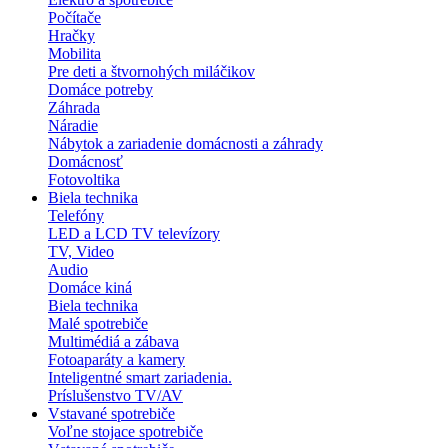
Počítače
Hračky
Mobilita
Pre deti a štvornohých miláčikov
Domáce potreby
Záhrada
Náradie
Nábytok a zariadenie domácnosti a záhrady
Domácnosť
Fotovoltika
Biela technika
Telefóny
LED a LCD TV televízory
TV, Video
Audio
Domáce kiná
Biela technika
Malé spotrebiče
Multimédiá a zábava
Fotoaparáty a kamery
Inteligentné smart zariadenia.
Príslušenstvo TV/AV
Vstavané spotrebiče
Voľne stojace spotrebiče