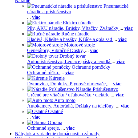
Náradie
Pneumatické
náradie a príslušenstvo
...
viac
Elektro náradie
Píly,
AKU náradie,
Brúsky,
Vŕtačky,
Zváračky
...
viac
Ručné náradie
Kladivá,
Kliešte a hasáky,
Kľúče a gola sad
...
viac
Motorové stroje
Generátory,
Vibračné Dosky,
...
viac
Drobný tovar
Autopríslušenstvo,
Lepiace pásky a lepidlá
...
viac
Ochranné pomôcky
Ochranné rúška,
...
viac
Kúrenie
Dymovina,
Doplnky,
Plynové ohrievače,
...
viac
Náradie-Príslušenstvo
Určené pre vŕtačku / uťahovačku / elektric
...
viac
Auto-moto
Autokamery,
Autorádiá,
Držiaky na telefóny,
...
viac
Ostatné
...
viac
Obrana
Ochranné spreje,
...
viac
Nábytok a zariadenie domácnosti a záhrady