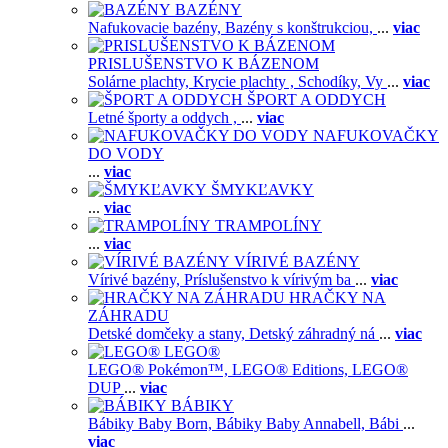
BAZÉNY
Nafukovacie bazény,
Bazény s konštrukciou,
...
viac
PRISLUŠENSTVO K BÁZENOM
Solárne plachty,
Krycie plachty ,
Schodíky,
Vy
...
viac
ŠPORT A ODDYCH
Letné športy a oddych ,
...
viac
NAFUKOVAČKY
DO VODY
...
viac
ŠMYKĽAVKY
...
viac
TRAMPOLÍNY
...
viac
VÍRIVÉ BAZÉNY
Vírivé bazény,
Príslušenstvo k vírivým ba
...
viac
HRAČKY NA
ZÁHRADU
Detské domčeky a stany,
Detský záhradný ná
...
viac
LEGO®
LEGO® Pokémon™,
LEGO® Editions,
LEGO®
DUP
...
viac
BÁBIKY
Bábiky Baby Born,
Bábiky Baby Annabell,
Bábi
...
viac