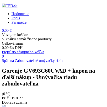
Hodnotenie
Popis
Parametre
0,00 €
V tvojom košíku:
V košíku nemáš žiadne produkty
Celková suma:
0,00 €
s DPH
Prejsť do nákupného košíka
0
Späť na Zabudovateľné umývačky riadu
Gorenje GV693C60UVAD + kupón na
ďalší nákup
- Umývačka riadu
zabudovateľná
(0 %)
Pr. č.: 197627
Doprava zdarma