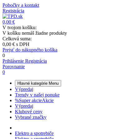
Pobočky a kontakt
Registrácia
0,00 €
V tvojom košíku:
V košíku nemáš žiadne produkty
Celková suma:
0,00 €
s DPH
Prejsť do nákupného košíka
0
Prihlásenie
Registrácia
Porovnanie
0
Hlavné kategórie
Menu
Výpredaj
Trendy v našej ponuke
%
Super akcie
Akcie
Výpredaj
Klubové ceny
Vybrané značky
Elektro a spotrebiče
Elektro a spotrebiče