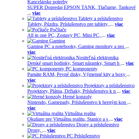
Kancelárske potreby
SUPER Dopredaj EPSON TANK,
Tlačiarne,
Tankové
...
viac
Tablety a príslušenstvo
Tablety,
Púzdra,
Príslušenstvo pre tablety,
...
viac
Počítače
All in one PC,
Zostavy PC,
Mini PC,
...
viac
Gaming
Gaming PC a notebooky,
Gaming monitory a pro
...
viac
Nositeľná elektronika
Detské smart hodinky,
Smart náramky,
Smart h
...
viac
PC komponenty
Pamäte RAM,
Pevné disky,
Výmenné kity a boxy
...
viac
Projektory a príslušenstvo
Projektory,
Plátna,
Držiaky,
Príslušenstvo k p
...
viac
Herné konzoly
Nintendo,
Gamepady,
Príslušenstvo k herným kon
...
viac
Virtuálna realita
Okuliare pre Virtuálnu realitu,
Stanice a s
...
viac
Drony a príslušenstvo
Drony,
...
viac
PC Príslušenstvo