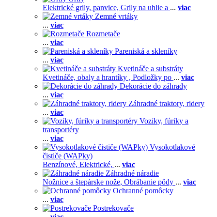
Elektrické grily, panvice,
Grily na uhlie a
...
viac
Zemné vrtáky
...
viac
Rozmetače
...
viac
Pareniská a skleníky
...
viac
Kvetináče a substráty
Kvetináče, obaly a hrantíky ,
Podložky po
...
viac
Dekorácie do záhrady
...
viac
Záhradné traktory, ridery
...
viac
Voziky, fúriky a
transportéry
...
viac
Vysokotlakové
čističe (WAPky)
Benzínové,
Elektrické,
...
viac
Záhradné náradie
Nožnice a štepárske nože,
Obrábanie pôdy
...
viac
Ochranné pomôcky
...
viac
Postrekovače
...
viac