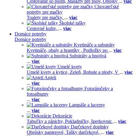
Cestovanie so psom,
Maškrty pre psov,
Obojky
...
viac
Chovateľské
potreby pre mačky
Toalety pre mačky,
...
viac
Školské tašky
Cestovné kufre,
...
viac
Domáce potreby
Domáce potreby
Kvetináče a substráty
Kvetináče, obaly a hrantíky ,
Podložky po
...
viac
Substráty a hnojivá
...
viac
Umelé kvety
Umelé kvety a kytice,
Zeleň,
Bobule a plody,
V
...
viac
Anjeli
...
viac
Fotorámčeky a
fotoalbumy
...
viac
Lampáše a lucerny
...
viac
Dekorácie
Tabuľky a zápichy,
Pokladničky, šperkovnic
...
viac
Darčekové doplnky
Obrúsky papierové,
Tašky darčekové,
...
viac