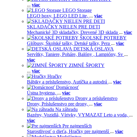
...
viac
LEGO Storage
LEGO boxy,
LEGO LED Lite,
...
viac
SKLADAČKY NIELEN PRE DETI
Mechanické 3D skladačky,
Drevené 3D sklada
...
viac
ŠKOLSKÉ POTREBY
Glóbusy,
Školské tašky,
Detské tašky,
Pera
...
viac
DETSKÁ OSLAVA
Servítky,
Taniere,
Poháre,
Balóny ,
Lampióny,
Sv
...
viac
ZIMNÉ ŠPORTY
...
viac
Hračky
Bábiky a príslušenstvo,
Autíčka a autodrá
...
viac
Domácnosť
Ústna hygiena,
...
viac
Drony a príslušenstvo
Drony,
Príslušenstvo pre drony,
...
viac
Na záhradu
Bazény,
Vozidlá,
Vírivky,
VYMAZAT Leto a voda,
...
viac
Pre najmenších
Starostlivosť o dieťa,
Hračky pre najmenší
...
viac
Modelárstvo