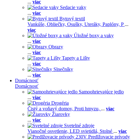
...
viac
Sedacie vaky
...
viac
Bytový textil
Vankúše,
Obliečky,
Osušky,
Uteráky,
Paplóny,
P
...
viac
Úložné boxy a vaky
...
viac
Obrazy
...
viac
Tapety a Lišty
...
viac
Slnečníky
...
viac
Domácnosť
Domácnosť
Samoohrievajúce jedlo
...
viac
Drogéria
Čistý a voňavý domov,
Proti hmyzu,
...
viac
Žiarovky
...
viac
Svetelné zdroje
Vianočné osvetlenie,
LED svietidlá,
Stolné
...
viac
Predlžovacie prívody