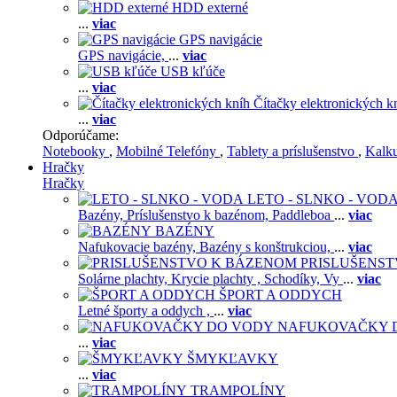
HDD externé
...
viac
GPS navigácie
GPS navigácie,
...
viac
USB kľúče
...
viac
Čítačky elektronických k
...
viac
Odporúčame:
Notebooky
,
Mobilné Telefóny
,
Tablety a príslušenstvo
,
Kalk
Hračky
Hračky
LETO - SLNKO - VOD
Bazény,
Príslušenstvo k bazénom,
Paddleboa
...
viac
BAZÉNY
Nafukovacie bazény,
Bazény s konštrukciou,
...
viac
PRISLUŠENS
Solárne plachty,
Krycie plachty ,
Schodíky,
Vy
...
viac
ŠPORT A ODDYCH
Letné športy a oddych ,
...
viac
NAFUKOVAČKY 
...
viac
ŠMYKĽAVKY
...
viac
TRAMPOLÍNY