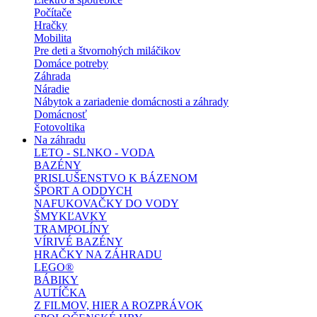
Počítače
Hračky
Mobilita
Pre deti a štvornohých miláčikov
Domáce potreby
Záhrada
Náradie
Nábytok a zariadenie domácnosti a záhrady
Domácnosť
Fotovoltika
Na záhradu
LETO - SLNKO - VODA
BAZÉNY
PRISLUŠENSTVO K BÁZENOM
ŠPORT A ODDYCH
NAFUKOVAČKY DO VODY
ŠMYKĽAVKY
TRAMPOLÍNY
VÍRIVÉ BAZÉNY
HRAČKY NA ZÁHRADU
LEGO®
BÁBIKY
AUTÍČKA
Z FILMOV, HIER A ROZPRÁVOK