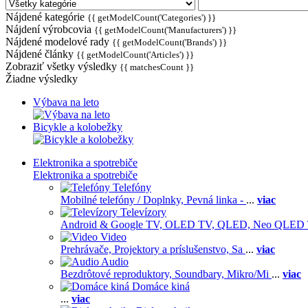
Nájdené kategórie
{{ getModelCount('Categories') }}
Nájdení výrobcovia
{{ getModelCount('Manufacturers') }}
Nájdené modelové rady
{{ getModelCount('Brands') }}
Nájdené články
{{ getModelCount('Articles') }}
Zobraziť všetky výsledky
{{ matchesCount }}
Žiadne výsledky
Výbava na leto
Bicykle a kolobežky
Elektronika a spotrebiče
Elektronika a spotrebiče
Telefóny
Mobilné telefóny / Doplnky,
Pevná linka -
...
viac
Televízory
Android & Google TV,
OLED TV,
QLED, Neo QLED
Video
Prehrávače,
Projektory a príslušenstvo,
Sa
...
viac
Audio
Bezdrôtové reproduktory,
Soundbary,
Mikro/Mi
...
viac
Domáce kiná
...
viac