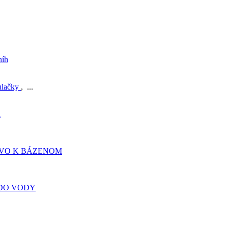
níh
ulačky
, ...
A
TVO K BÁZENOM
DO VODY