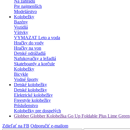
Na záhradu
Pre najmenších
Modelárstvo
Kolobežky
Bazény
Vozidlá
Vírivky
VYMAZAT Leto a voda
Hračky do vody
Hračky na von
Detské odrážadlá
Nafukovačky a ležadlá
Skateboardy a korčule
Kolobežky
Bicykle
Vodné športy
Detské kolobežky
Detské kolobežky
Elektrické kolobežky
Freestyle kolobežky
Príslušenstvo
Kolobežky pre dospelých
Globber Globber Kolobežka Go Up Foldable Plus Lime Green
Zdieľať na FB
Odporučiť e-mailom