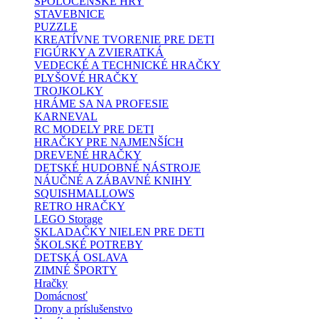
SPOLOČENSKÉ HRY
STAVEBNICE
PUZZLE
KREATÍVNE TVORENIE PRE DETI
FIGÚRKY A ZVIERATKÁ
VEDECKÉ A TECHNICKÉ HRAČKY
PLYŠOVÉ HRAČKY
TROJKOLKY
HRÁME SA NA PROFESIE
KARNEVAL
RC MODELY PRE DETI
HRAČKY PRE NAJMENŠÍCH
DREVENÉ HRAČKY
DETSKÉ HUDOBNÉ NÁSTROJE
NÁUČNÉ A ZÁBAVNÉ KNIHY
SQUISHMALLOWS
RETRO HRAČKY
LEGO Storage
SKLADAČKY NIELEN PRE DETI
ŠKOLSKÉ POTREBY
DETSKÁ OSLAVA
ZIMNÉ ŠPORTY
Hračky
Domácnosť
Drony a príslušenstvo