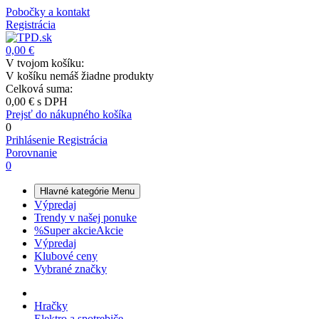
Pobočky a kontakt
Registrácia
0,00 €
V tvojom košíku:
V košíku nemáš žiadne produkty
Celková suma:
0,00 €
s DPH
Prejsť do nákupného košíka
0
Prihlásenie
Registrácia
Porovnanie
0
Hlavné kategórie
Menu
Výpredaj
Trendy v našej ponuke
%
Super akcie
Akcie
Výpredaj
Klubové ceny
Vybrané značky
Hračky
Elektro a spotrebiče