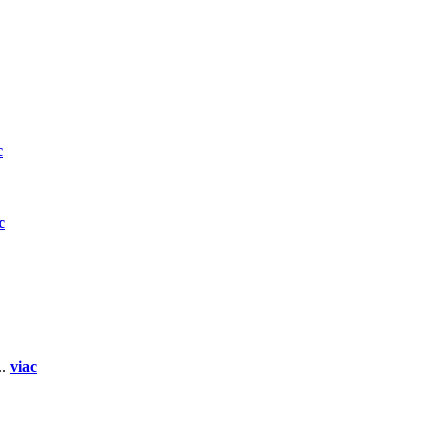
c
c
..
viac