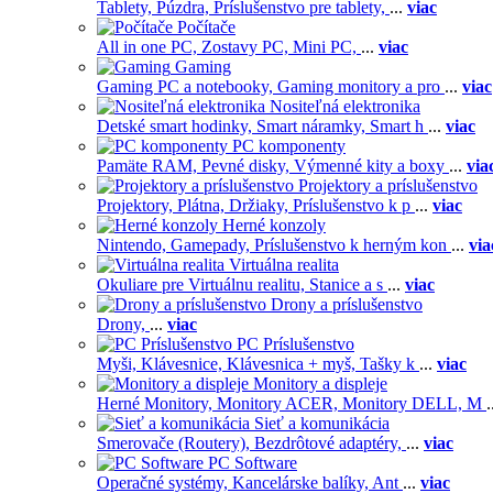
Tablety,
Púzdra,
Príslušenstvo pre tablety,
...
viac
Počítače
All in one PC,
Zostavy PC,
Mini PC,
...
viac
Gaming
Gaming PC a notebooky,
Gaming monitory a pro
...
viac
Nositeľná elektronika
Detské smart hodinky,
Smart náramky,
Smart h
...
viac
PC komponenty
Pamäte RAM,
Pevné disky,
Výmenné kity a boxy
...
via
Projektory a príslušenstvo
Projektory,
Plátna,
Držiaky,
Príslušenstvo k p
...
viac
Herné konzoly
Nintendo,
Gamepady,
Príslušenstvo k herným kon
...
via
Virtuálna realita
Okuliare pre Virtuálnu realitu,
Stanice a s
...
viac
Drony a príslušenstvo
Drony,
...
viac
PC Príslušenstvo
Myši,
Klávesnice,
Klávesnica + myš,
Tašky k
...
viac
Monitory a displeje
Herné Monitory,
Monitory ACER,
Monitory DELL,
M
.
Sieť a komunikácia
Smerovače (Routery),
Bezdrôtové adaptéry,
...
viac
PC Software
Operačné systémy,
Kancelárske balíky,
Ant
...
viac