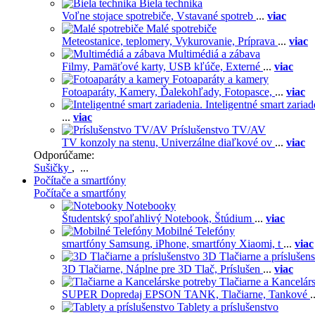
Biela technika
Voľne stojace spotrebiče,
Vstavané spotreb
...
viac
Malé spotrebiče
Meteostanice, teplomery,
Vykurovanie,
Príprava
...
viac
Multimédiá a zábava
Filmy,
Pamäťové karty,
USB kľúče,
Externé
...
viac
Fotoaparáty a kamery
Fotoaparáty,
Kamery,
Ďalekohľady,
Fotopasce,
...
viac
Inteligentné smart zariad
...
viac
Príslušenstvo TV/AV
TV konzoly na stenu,
Univerzálne diaľkové ov
...
viac
Odporúčame:
Sušičky
, ...
Počítače a smartfóny
Počítače a smartfóny
Notebooky
Študentský spoľahlivý Notebook,
Štúdium
...
viac
Mobilné Telefóny
smartfóny Samsung,
iPhone,
smartfóny Xiaomi,
t
...
viac
3D Tlačiarne a príslušen
3D Tlačiarne,
Náplne pre 3D Tlač,
Príslušen
...
viac
Tlačiarne a Kancelár
SUPER Dopredaj EPSON TANK,
Tlačiarne,
Tankové
.
Tablety a príslušenstvo