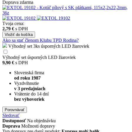
Doprava zdarma
Tvoja cena:
2,79 €
s DPH
Vložiť
do košíka
Ako sa stať členom Klubu TPD Rodina?
Výhodný set 3ks úsporných LED žiaroviek
Výhodný set úsporných LED žiaroviek
9,90 €
s DPH
Slovenská firma
od roku 1987
Vyzdvihnutie
v 3 predajniach
Vrátenie do 14 dní
bez výhovoriek
Porovnávať
Sledovať
Dostupnosť
Na objednávku
Doprava
Možnosti dopravy
Typ dopravy pre daný produkt:
Express malý balík