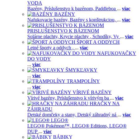
VODA
Bazény,
Príslušenstvo k bazénom,
Paddleboa
...
viac
BAZÉNY
Nafukovacie bazény,
Bazény s konštrukciou,
...
viac
PRISLUŠENSTVO K BÁZENOM
Solárne plachty,
Krycie plachty ,
Schodíky,
Vy
...
viac
ŠPORT A ODDYCH
Letné športy a oddych ,
...
viac
NAFUKOVAČKY
DO VODY
...
viac
ŠMYKĽAVKY
...
viac
TRAMPOLÍNY
...
viac
VÍRIVÉ BAZÉNY
Vírivé bazény,
Príslušenstvo k vírivým ba
...
viac
HRAČKY NA
ZÁHRADU
Detské domčeky a stany,
Detský záhradný ná
...
viac
LEGO®
LEGO® Pokémon™,
LEGO® Editions,
LEGO®
DUP
...
viac
BÁBIKY