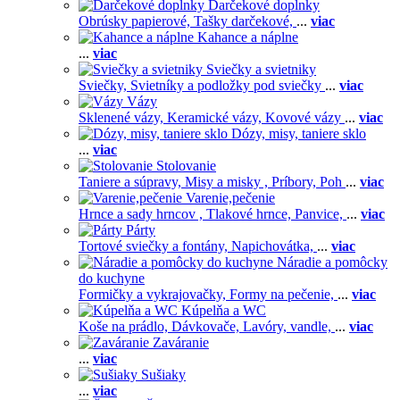
Darčekové doplnky
Obrúsky papierové,
Tašky darčekové,
...
viac
Kahance a náplne
...
viac
Sviečky a svietniky
Sviečky,
Svietníky a podložky pod sviečky
...
viac
Vázy
Sklenené vázy,
Keramické vázy,
Kovové vázy
...
viac
Dózy, misy, taniere sklo
...
viac
Stolovanie
Taniere a súpravy,
Misy a misky ,
Príbory,
Poh
...
viac
Varenie,pečenie
Hrnce a sady hrncov ,
Tlakové hrnce,
Panvice,
...
viac
Párty
Tortové sviečky a fontány,
Napichovátka,
...
viac
Náradie a pomôcky
do kuchyne
Formičky a vykrajovačky,
Formy na pečenie,
...
viac
Kúpelňa a WC
Koše na prádlo,
Dávkovače,
Lavóry, vandle,
...
viac
Zaváranie
...
viac
Sušiaky
...
viac