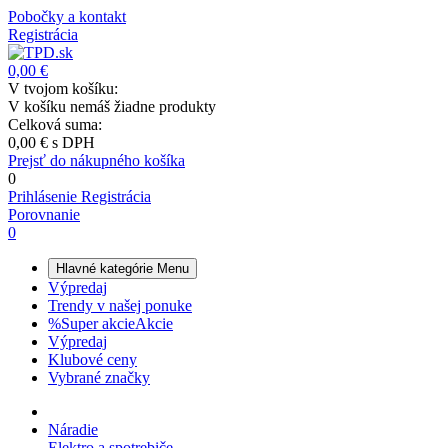
Pobočky a kontakt
Registrácia
0,00 €
V tvojom košíku:
V košíku nemáš žiadne produkty
Celková suma:
0,00 €
s DPH
Prejsť do nákupného košíka
0
Prihlásenie
Registrácia
Porovnanie
0
Hlavné kategórie
Menu
Výpredaj
Trendy v našej ponuke
%
Super akcie
Akcie
Výpredaj
Klubové ceny
Vybrané značky
Náradie
Elektro a spotrebiče