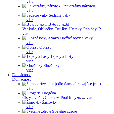
...
viac
Univerzálny nábytok
...
viac
Sedacie vaky
...
viac
Bytový textil
Vankúše,
Obliečky,
Osušky,
Uteráky,
Paplóny,
P
...
viac
Úložné boxy a vaky
...
viac
Obrazy
...
viac
Tapety a Lišty
...
viac
Slnečníky
...
viac
Domácnosť
Domácnosť
Samoohrievajúce jedlo
...
viac
Drogéria
Čistý a voňavý domov,
Proti hmyzu,
...
viac
Žiarovky
...
viac
Svetelné zdroje