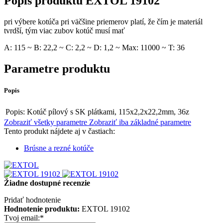
Popis produktu
EXTOL 19102
pri výbere kotúča pri väčšine priemerov platí, že čím je materiál
tvrdší, tým viac zubov kotúč musí mať
A: 115 ~ B: 22,2 ~ C: 2,2 ~ D: 1,2 ~ Max: 11000 ~ T: 36
Parametre produktu
Popis
Popis:
Kotúč pílový s SK plátkami, 115x2,2x22,2mm, 36z
Zobraziť všetky parametre
Zobraziť iba základné parametre
Tento produkt nájdete aj v častiach:
Brúsne a rezné kotúče
Žiadne dostupné recenzie
Pridať hodnotenie
Hodnotenie produktu:
EXTOL 19102
Tvoj email:
*