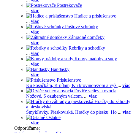
Postrekovače
...
viac
Hadice a príslušenstvo
...
viac
Poštové schránky
...
viac
Záhradné domčeky
...
viac
Rebríky a schodíky
...
viac
Konvy, nádoby a sudy
...
viac
Bandasky
...
viac
Príslušenstvo
Ku kosačkám,
K pílam,
Ku krovinorezom a vyž
...
viac
Drviče vetiev a ovocia
Nožové,
S ozubeným valcom,
...
viac
Hračky do záhrady
a pieskoviská
Šmykľavky,
Pieskoviská,
Hračky do piesku,
Ho
...
viac
Ostatné
...
viac
Odporúčame: