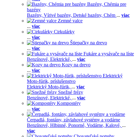
Bazény, Chémia pre
bazény
Bazény,
Vírivé bazény,
Detské bazény,
Chém
...
viac
Zemné valce
...
viac
Cirkulárky
...
viac
Štiepačky na drevo
...
viac
Fukáre a vysávače na líste
Benzínové,
Elektrické,
...
viac
Kozy na drevo
...
viac
Elektrický
Moto-fúrik, príslušenstvo
Elektrický Moto-fúrik,
...
viac
Snežné frézy
Benzínové,
Elektrické,
...
viac
Kompostéry
...
viac
Čerpadlá, fontány, závlahové systémy a vodárne
Benzínové,
Hlbinné,
Ponorné,
Vodárne,
Kalové,
...
viac
Chovateľské potreby