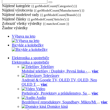
Nájdené kategórie
{{ getModelCount('Categories') }}
Nájdení výrobcovia
{{ getModelCount('Manufacturers') }}
Nájdené modelové rady
{{ getModelCount('Brands') }}
Nájdené články
{{ getModelCount('Articles') }}
Zobraziť všetky výsledky
{{ matchesCount }}
Žiadne výsledky
Výbava na leto
Bicykle a kolobežky
Elektronika a spotrebiče
Elektronika a spotrebiče
Telefóny
Mobilné telefóny / Doplnky,
Pevná linka -
...
viac
Televízory
Android & Google TV,
OLED TV,
QLED, Neo
QLED T
...
viac
Video
Prehrávače,
Projektory a príslušenstvo,
Sa
...
viac
Audio
Bezdrôtové reproduktory,
Soundbary,
Mikro/Mi
...
viac
Domáce kiná