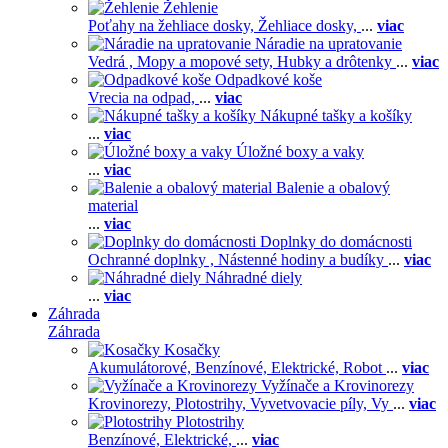
Žehlenie
Poťahy na žehliace dosky,
Žehliace dosky,
...
viac
Náradie na upratovanie
Vedrá ,
Mopy a mopové sety,
Hubky a drôtenky
...
viac
Odpadkové koše
Vrecia na odpad,
...
viac
Nákupné tašky a košíky
...
viac
Úložné boxy a vaky
...
viac
Balenie a obalový
material
...
viac
Doplnky do domácnosti
Ochranné doplnky ,
Nástenné hodiny a budíky
...
viac
Náhradné diely
...
viac
Záhrada
Záhrada
Kosačky
Akumulátorové,
Benzínové,
Elektrické,
Robot
...
viac
Vyžínače a Krovinorezy
Krovinorezy,
Plotostrihy,
Vyvetvovacie píly,
Vy
...
viac
Plotostrihy
Benzínové,
Elektrické,
...
viac