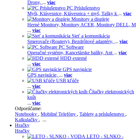
Drony,
...
viac
PC Príslušenstvo
Myši,
Klávesnice,
Klávesnica + myš,
Tašky k
...
viac
Monitory a displeje
Herné Monitory,
Monitory ACER,
Monitory DELL,
M
...
viac
Sieť a komunikácia
Smerovače (Routery),
Bezdrôtové adaptéry,
...
viac
PC Software
Operačné systémy,
Kancelárske balíky,
Ant
...
viac
HDD externé
...
viac
GPS navigácie
GPS navigácie,
...
viac
USB kľúče
...
viac
Čítačky elektronických
kníh
...
viac
Odporúčame:
Notebooky
,
Mobilné Telefóny
,
Tablety a príslušenstvo
,
Kalkulačky
, ...
Hračky
Hračky
LETO - SLNKO -