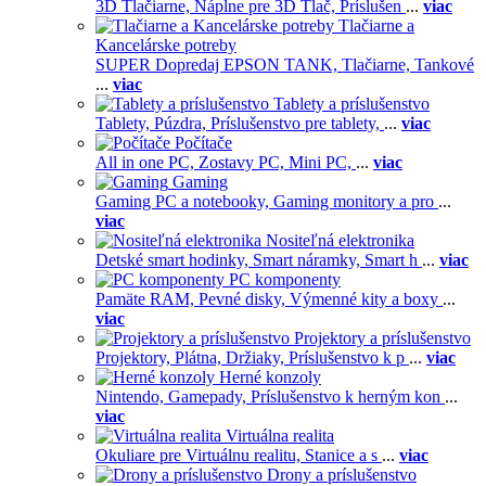
3D Tlačiarne,
Náplne pre 3D Tlač,
Príslušen
...
viac
Tlačiarne a
Kancelárske potreby
SUPER Dopredaj EPSON TANK,
Tlačiarne,
Tankové
...
viac
Tablety a príslušenstvo
Tablety,
Púzdra,
Príslušenstvo pre tablety,
...
viac
Počítače
All in one PC,
Zostavy PC,
Mini PC,
...
viac
Gaming
Gaming PC a notebooky,
Gaming monitory a pro
...
viac
Nositeľná elektronika
Detské smart hodinky,
Smart náramky,
Smart h
...
viac
PC komponenty
Pamäte RAM,
Pevné disky,
Výmenné kity a boxy
...
viac
Projektory a príslušenstvo
Projektory,
Plátna,
Držiaky,
Príslušenstvo k p
...
viac
Herné konzoly
Nintendo,
Gamepady,
Príslušenstvo k herným kon
...
viac
Virtuálna realita
Okuliare pre Virtuálnu realitu,
Stanice a s
...
viac
Drony a príslušenstvo