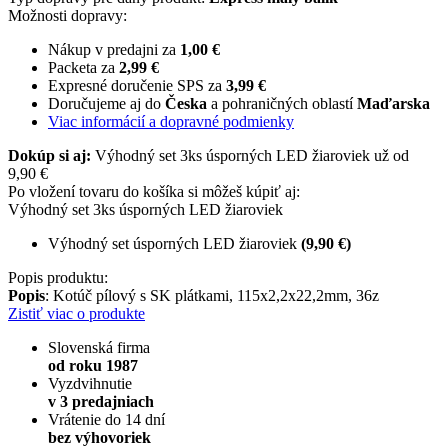
Možnosti dopravy:
Nákup v predajni za
1,00 €
Packeta za
2,99 €
Expresné doručenie SPS za
3,99 €
Doručujeme aj do
Česka
a pohraničných oblastí
Maďarska
Viac informácií a dopravné podmienky
Dokúp si aj:
Výhodný set 3ks úsporných LED žiaroviek už od
9,90 €
Po vložení tovaru do košíka si môžeš kúpiť aj:
Výhodný set 3ks úsporných LED žiaroviek
Výhodný set úsporných LED žiaroviek
(9,90 €)
Popis produktu:
Popis
: Kotúč pílový s SK plátkami, 115x2,2x22,2mm, 36z
Zistiť viac o produkte
Slovenská firma
od roku 1987
Vyzdvihnutie
v 3 predajniach
Vrátenie do 14 dní
bez výhovoriek