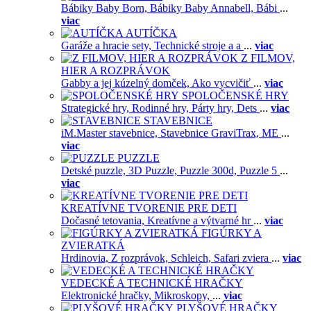
Bábiky Baby Born,
Bábiky Baby Annabell,
Bábi
...
viac
AUTÍČKA
Garáže a hracie sety,
Technické stroje a a
...
viac
Z FILMOV,
HIER A ROZPRÁVOK
Gabby a jej kúzelný domček,
Ako vycvičiť
...
viac
SPOLOČENSKÉ HRY
Strategické hry,
Rodinné hry,
Párty hry,
Dets
...
viac
STAVEBNICE
iM.Master stavebnice,
Stavebnice GraviTrax,
ME
...
viac
PUZZLE
Detské puzzle,
3D Puzzle,
Puzzle 300d,
Puzzle 5
...
viac
KREATÍVNE TVORENIE PRE DETI
Dočasné tetovania,
Kreatívne a výtvarné hr
...
viac
FIGÚRKY A
ZVIERATKÁ
Hrdinovia,
Z rozprávok,
Schleich,
Safari zviera
...
viac
VEDECKÉ A TECHNICKÉ HRAČKY
Elektronické hračky,
Mikroskopy,
...
viac
PLYŠOVÉ HRAČKY