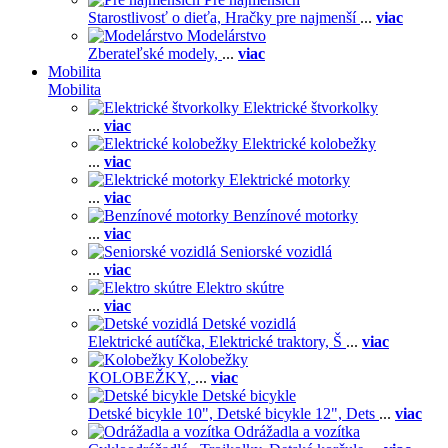
Starostlivosť o dieťa,
Hračky pre najmenší
...
viac
Modelárstvo
Zberateľské modely,
...
viac
Mobilita
Mobilita
Elektrické štvorkolky
...
viac
Elektrické kolobežky
...
viac
Elektrické motorky
...
viac
Benzínové motorky
...
viac
Seniorské vozidlá
...
viac
Elektro skútre
...
viac
Detské vozidlá
Elektrické autíčka,
Elektrické traktory,
Š
...
viac
Kolobežky
KOLOBEŽKY,
...
viac
Detské bicykle
Detské bicykle 10",
Detské bicykle 12",
Dets
...
viac
Odrážadla a vozítka