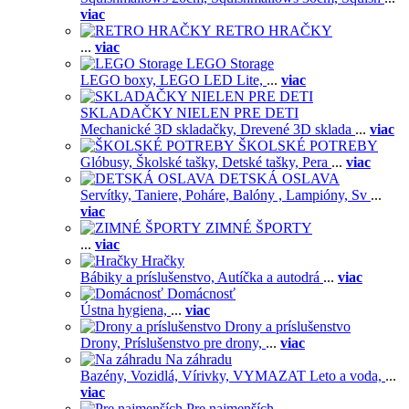
viac
RETRO HRAČKY
...
viac
LEGO Storage
LEGO boxy,
LEGO LED Lite,
...
viac
SKLADAČKY NIELEN PRE DETI
Mechanické 3D skladačky,
Drevené 3D sklada
...
viac
ŠKOLSKÉ POTREBY
Glóbusy,
Školské tašky,
Detské tašky,
Pera
...
viac
DETSKÁ OSLAVA
Servítky,
Taniere,
Poháre,
Balóny ,
Lampióny,
Sv
...
viac
ZIMNÉ ŠPORTY
...
viac
Hračky
Bábiky a príslušenstvo,
Autíčka a autodrá
...
viac
Domácnosť
Ústna hygiena,
...
viac
Drony a príslušenstvo
Drony,
Príslušenstvo pre drony,
...
viac
Na záhradu
Bazény,
Vozidlá,
Vírivky,
VYMAZAT Leto a voda,
...
viac
Pre najmenších