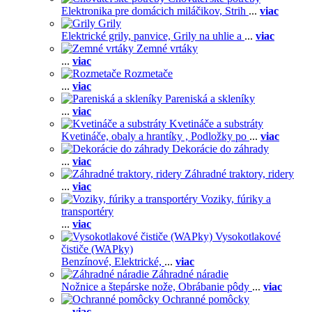
Elektronika pre domácich miláčikov,
Strih
...
viac
Grily
Elektrické grily, panvice,
Grily na uhlie a
...
viac
Zemné vrtáky
...
viac
Rozmetače
...
viac
Pareniská a skleníky
...
viac
Kvetináče a substráty
Kvetináče, obaly a hrantíky ,
Podložky po
...
viac
Dekorácie do záhrady
...
viac
Záhradné traktory, ridery
...
viac
Voziky, fúriky a
transportéry
...
viac
Vysokotlakové
čističe (WAPky)
Benzínové,
Elektrické,
...
viac
Záhradné náradie
Nožnice a štepárske nože,
Obrábanie pôdy
...
viac
Ochranné pomôcky
...
viac