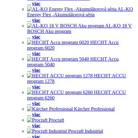
...
viac
AL-KO
Energy Flex -Akumulátorová séria
...
viac
AL-KO 18 V
BOSCH Aku program
...
viac
HECHT Accu
program 6020
...
viac
HECHT Accu
program 5040
...
viac
HECHT ACCU
program 1278
...
viac
HECHT ACCU
program 6260
...
viac
Kärcher Professional
...
viac
Procraft
...
viac
Procraft Industrial
...
viac