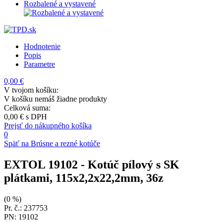
Rozbalené a vystavené
Hodnotenie
Popis
Parametre
0,00 €
V tvojom košíku:
V košíku nemáš žiadne produkty
Celková suma:
0,00 €
s DPH
Prejsť do nákupného košíka
0
Späť na Brúsne a rezné kotúče
EXTOL 19102
- Kotúč pílový s SK
plátkami, 115x2,2x22,2mm, 36z
(0 %)
Pr. č.: 237753
PN: 19102