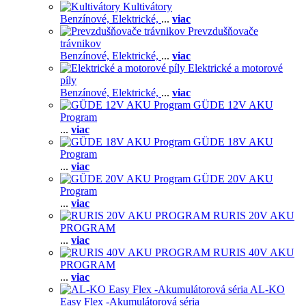
Kultivátory
Benzínové,
Elektrické,
...
viac
Prevzdušňovače
trávnikov
Benzínové,
Elektrické,
...
viac
Elektrické a motorové
píly
Benzínové,
Elektrické,
...
viac
GÜDE 12V AKU
Program
...
viac
GÜDE 18V AKU
Program
...
viac
GÜDE 20V AKU
Program
...
viac
RURIS 20V AKU
PROGRAM
...
viac
RURIS 40V AKU
PROGRAM
...
viac
AL-KO
Easy Flex -Akumulátorová séria