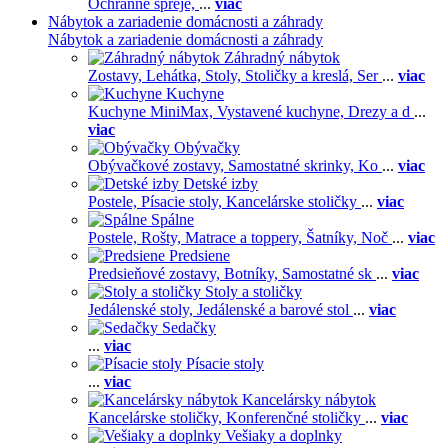
Ochranné spreje,
...
viac
Nábytok a zariadenie domácnosti a záhrady
Nábytok a zariadenie domácnosti a záhrady
Záhradný nábytok
Zostavy,
Lehátka,
Stoly,
Stoličky a kreslá,
Ser
...
viac
Kuchyne
Kuchyne MiniMax,
Vystavené kuchyne,
Drezy a d
...
viac
Obývačky
Obývačkové zostavy,
Samostatné skrinky,
Ko
...
viac
Detské izby
Postele,
Písacie stoly,
Kancelárske stoličky
...
viac
Spálne
Postele,
Rošty,
Matrace a toppery,
Šatníky,
Noč
...
viac
Predsiene
Predsieňové zostavy,
Botníky,
Samostatné sk
...
viac
Stoly a stoličky
Jedálenské stoly,
Jedálenské a barové stol
...
viac
Sedačky
...
viac
Písacie stoly
...
viac
Kancelársky nábytok
Kancelárske stoličky,
Konferenčné stoličky
...
viac
Vešiaky a doplnky