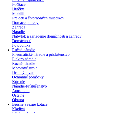
Počítače
Hračky
Mobilita
Pre deti a štvornohých miláčikov
Domáce potreby
Záhrada
Náradie
Nábytok a zariadenie domácnosti a záhrady
Domácnosť
Fotovoltika
Ručné náradie
Pneumatické náradie a príslušenstvo
Elektro náradie
Ručné náradie
Motorové stroje
Drobný tovar
Ochranné pomôcky
Kúrenie
Náradie-Príslušenstvo
Auto-moto
Ostatné
Obrana
Brúsne a rezné kotúče
Kladivá