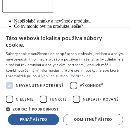
Napíš slabé stránky a nevýhody produktu
Čo by mohlo byť na produkte lepšie?
Každý bod napíš na nový riadok
Ak si s výrobkom 100% spokojný, toto políčko nevypĺňaj
Táto webová lokalita používa súbory
cookie.
Zhrnutie:
*
Súbory cookie používame na prispôsobenie obsahu, reklám a analýzu
návštevnosti. Informácie o vašom používaní našej stránky zdieľame aj
s našimi reklamnými a analytickými partnermi, ktorí ich môžu
kombinovať s inými informáciami, ktoré ste im poskytli alebo ktoré
zhromaždili pri používaní ich služieb.
Prečítať viac
Kúpil by si si tento produkt znova? Alebo by si zvažoval iný?
NEVYHNUTNE POTREBNÉ
VÝKONNOSŤ
Prečo?
Aký je tvoj celkový pocit z používania produktu?
Na čo je potrebné pri kúpe myslieť?
CIELENIE
FUNKCIE
NEKLASIFIKOVANÉ
Pre akého zákazníka je tento produkt vhodný?
ZOBRAZIŤ PODROBNOSTI
Odoslať hodnotenie
Ďakujeme, tvoje hodnotenie bolo odoslané.
PRIJAŤ VŠETKO
ODMIETNUŤ VŠETKO
Blog
De’Longhi ECAM450.65.S Eletta Explore