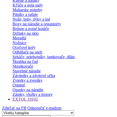
Kliešte a hasáky
Kľúče a gola sady
Maliarske potreby
Pilníky a rašple
Nože, brity, dýky a iné
Boxy na náradie a organizéry
Brúsne a rezné kotúče
Držiaky na sklo
Meradlá
Nožnice
Oceľové kefy
Odhŕňače na sneh
Sekáče, priebojníky, jamkovače, dláta
Škrabka na ľad
Skrutkovače
Stavebné náradie
Závitníky a závitové očka
Zvierky a zveráky
Ostatné
Opasky na náradie
Zámky, vložky a trezory
EXTOL 19102
Zdieľať na FB
Odporučiť e-mailom