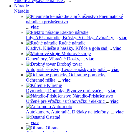
Fukáre a vysávače na líste
, ...
Náradie
Náradie
Pneumatické
náradie a príslušenstvo
...
viac
Elektro náradie
Píly,
AKU náradie,
Brúsky,
Vŕtačky,
Zváračky
...
viac
Ručné náradie
Kladivá,
Kliešte a hasáky,
Kľúče a gola sad
...
viac
Motorové stroje
Generátory,
Vibračné Dosky,
...
viac
Drobný tovar
Autopríslušenstvo,
Lepiace pásky a lepidlá
...
viac
Ochranné pomôcky
Ochranné rúška,
...
viac
Kúrenie
Dymovina,
Doplnky,
Plynové ohrievače,
...
viac
Náradie-Príslušenstvo
Určené pre vŕtačku / uťahovačku / elektric
...
viac
Auto-moto
Autokamery,
Autorádiá,
Držiaky na telefóny,
...
viac
Ostatné
...
viac
Obrana