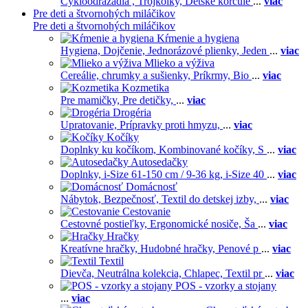
Cykloodrážadlá ,
Trojkolky,
Detské korčule
...
viac
Pre deti a štvornohých miláčikov
Pre deti a štvornohých miláčikov
Kŕmenie a hygiena
Hygiena,
Dojčenie,
Jednorázové plienky,
Jeden
...
viac
Mlieko a výživa
Cereálie, chrumky a sušienky,
Príkrmy,
Bio
...
viac
Kozmetika
Pre mamičky,
Pre detičky,
...
viac
Drogéria
Upratovanie,
Prípravky proti hmyzu,
...
viac
Kočíky
Doplnky ku kočíkom,
Kombinované kočíky,
S
...
viac
Autosedačky
Doplnky,
i-Size 61-150 cm / 9-36 kg,
i-Size 40
...
viac
Domácnosť
Nábytok,
Bezpečnosť,
Textil do detskej izby,
...
viac
Cestovanie
Cestovné postieľky,
Ergonomické nosiče,
Ša
...
viac
Hračky
Kreatívne hračky,
Hudobné hračky,
Penové p
...
viac
Textil
Dievča,
Neutrálna kolekcia,
Chlapec,
Textil pr
...
viac
POS - vzorky a stojany
...
viac