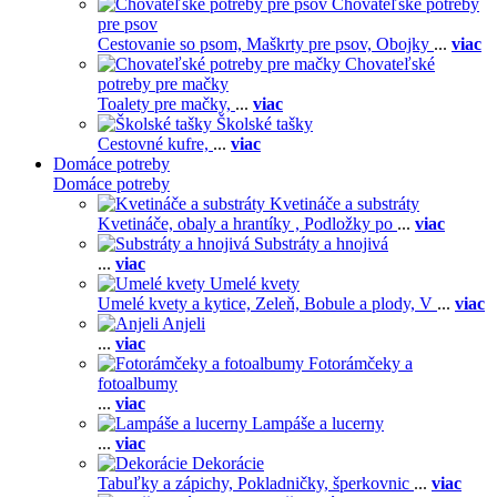
Chovateľské potreby
pre psov
Cestovanie so psom,
Maškrty pre psov,
Obojky
...
viac
Chovateľské
potreby pre mačky
Toalety pre mačky,
...
viac
Školské tašky
Cestovné kufre,
...
viac
Domáce potreby
Domáce potreby
Kvetináče a substráty
Kvetináče, obaly a hrantíky ,
Podložky po
...
viac
Substráty a hnojivá
...
viac
Umelé kvety
Umelé kvety a kytice,
Zeleň,
Bobule a plody,
V
...
viac
Anjeli
...
viac
Fotorámčeky a
fotoalbumy
...
viac
Lampáše a lucerny
...
viac
Dekorácie
Tabuľky a zápichy,
Pokladničky, šperkovnic
...
viac