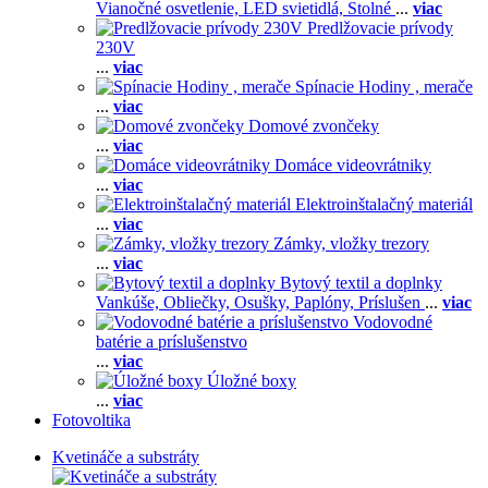
Vianočné osvetlenie,
LED svietidlá,
Stolné
...
viac
Predlžovacie prívody
230V
...
viac
Spínacie Hodiny , merače
...
viac
Domové zvončeky
...
viac
Domáce videovrátniky
...
viac
Elektroinštalačný materiál
...
viac
Zámky, vložky trezory
...
viac
Bytový textil a doplnky
Vankúše,
Obliečky,
Osušky,
Paplóny,
Príslušen
...
viac
Vodovodné
batérie a príslušenstvo
...
viac
Úložné boxy
...
viac
Fotovoltika
Kvetináče a substráty