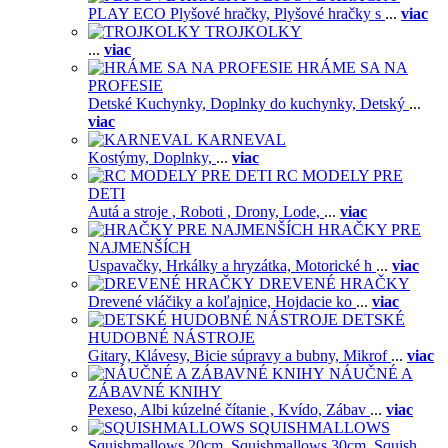
PLAY ECO Plyšové hračky,
Plyšové hračky s
...
viac
TROJKOLKY
...
viac
HRÁME SA NA
PROFESIE
Detské Kuchynky,
Doplnky do kuchynky,
Detský
...
viac
KARNEVAL
Kostýmy,
Doplnky,
...
viac
RC MODELY PRE
DETI
Autá a stroje ,
Roboti ,
Drony,
Lode,
...
viac
HRAČKY PRE
NAJMENŠÍCH
Uspavačky,
Hrkálky a hryzátka,
Motorické h
...
viac
DREVENÉ HRAČKY
Drevené vláčiky a koľajnice,
Hojdacie ko
...
viac
DETSKÉ
HUDOBNÉ NÁSTROJE
Gitary,
Klávesy,
Bicie súpravy a bubny,
Mikrof
...
viac
NÁUČNÉ A
ZÁBAVNÉ KNIHY
Pexeso,
Albi kúzelné čítanie ,
Kvído,
Zábav
...
viac
SQUISHMALLOWS
Squishmallows 20cm,
Squishmallows 30cm,
Squish
...