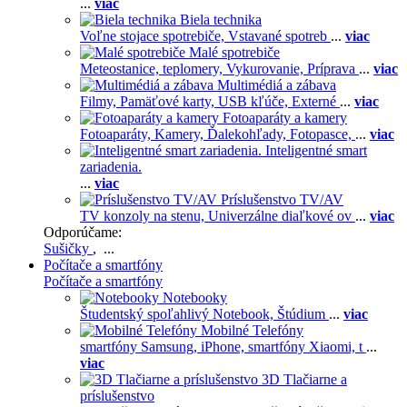
...
viac
Biela technika
Voľne stojace spotrebiče,
Vstavané spotreb
...
viac
Malé spotrebiče
Meteostanice, teplomery,
Vykurovanie,
Príprava
...
viac
Multimédiá a zábava
Filmy,
Pamäťové karty,
USB kľúče,
Externé
...
viac
Fotoaparáty a kamery
Fotoaparáty,
Kamery,
Ďalekohľady,
Fotopasce,
...
viac
Inteligentné smart
zariadenia.
...
viac
Príslušenstvo TV/AV
TV konzoly na stenu,
Univerzálne diaľkové ov
...
viac
Odporúčame:
Sušičky
, ...
Počítače a smartfóny
Počítače a smartfóny
Notebooky
Študentský spoľahlivý Notebook,
Štúdium
...
viac
Mobilné Telefóny
smartfóny Samsung,
iPhone,
smartfóny Xiaomi,
t
...
viac
3D Tlačiarne a
príslušenstvo