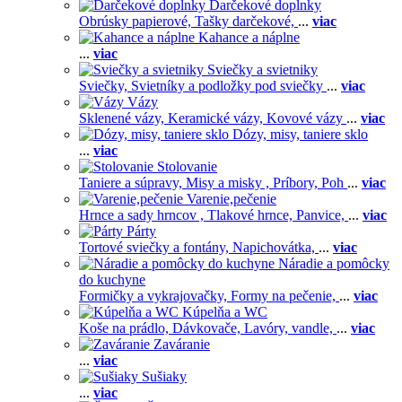
Darčekové doplnky
Obrúsky papierové,
Tašky darčekové,
...
viac
Kahance a náplne
...
viac
Sviečky a svietniky
Sviečky,
Svietníky a podložky pod sviečky
...
viac
Vázy
Sklenené vázy,
Keramické vázy,
Kovové vázy
...
viac
Dózy, misy, taniere sklo
...
viac
Stolovanie
Taniere a súpravy,
Misy a misky ,
Príbory,
Poh
...
viac
Varenie,pečenie
Hrnce a sady hrncov ,
Tlakové hrnce,
Panvice,
...
viac
Párty
Tortové sviečky a fontány,
Napichovátka,
...
viac
Náradie a pomôcky
do kuchyne
Formičky a vykrajovačky,
Formy na pečenie,
...
viac
Kúpelňa a WC
Koše na prádlo,
Dávkovače,
Lavóry, vandle,
...
viac
Zaváranie
...
viac
Sušiaky
...
viac