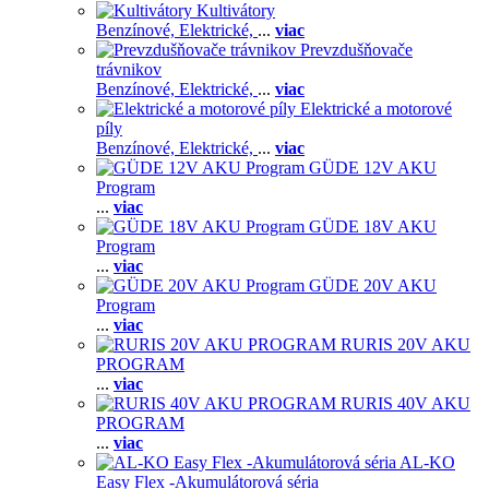
Kultivátory
Benzínové,
Elektrické,
...
viac
Prevzdušňovače
trávnikov
Benzínové,
Elektrické,
...
viac
Elektrické a motorové
píly
Benzínové,
Elektrické,
...
viac
GÜDE 12V AKU
Program
...
viac
GÜDE 18V AKU
Program
...
viac
GÜDE 20V AKU
Program
...
viac
RURIS 20V AKU
PROGRAM
...
viac
RURIS 40V AKU
PROGRAM
...
viac
AL-KO
Easy Flex -Akumulátorová séria