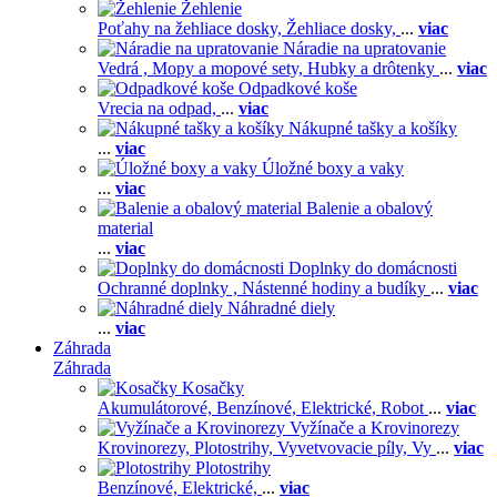
Žehlenie
Poťahy na žehliace dosky,
Žehliace dosky,
...
viac
Náradie na upratovanie
Vedrá ,
Mopy a mopové sety,
Hubky a drôtenky
...
viac
Odpadkové koše
Vrecia na odpad,
...
viac
Nákupné tašky a košíky
...
viac
Úložné boxy a vaky
...
viac
Balenie a obalový
material
...
viac
Doplnky do domácnosti
Ochranné doplnky ,
Nástenné hodiny a budíky
...
viac
Náhradné diely
...
viac
Záhrada
Záhrada
Kosačky
Akumulátorové,
Benzínové,
Elektrické,
Robot
...
viac
Vyžínače a Krovinorezy
Krovinorezy,
Plotostrihy,
Vyvetvovacie píly,
Vy
...
viac
Plotostrihy
Benzínové,
Elektrické,
...
viac