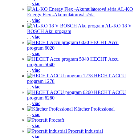
...
viac
AL-KO
Energy Flex -Akumulátorová séria
...
viac
AL-KO 18 V
BOSCH Aku program
...
viac
HECHT Accu
program 6020
...
viac
HECHT Accu
program 5040
...
viac
HECHT ACCU
program 1278
...
viac
HECHT ACCU
program 6260
...
viac
Kärcher Professional
...
viac
Procraft
...
viac
Procraft Industrial
...
viac