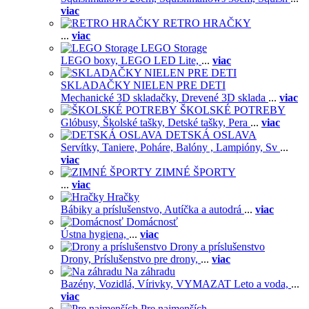
viac
RETRO HRAČKY
...
viac
LEGO Storage
LEGO boxy,
LEGO LED Lite,
...
viac
SKLADAČKY NIELEN PRE DETI
Mechanické 3D skladačky,
Drevené 3D sklada
...
viac
ŠKOLSKÉ POTREBY
Glóbusy,
Školské tašky,
Detské tašky,
Pera
...
viac
DETSKÁ OSLAVA
Servítky,
Taniere,
Poháre,
Balóny ,
Lampióny,
Sv
...
viac
ZIMNÉ ŠPORTY
...
viac
Hračky
Bábiky a príslušenstvo,
Autíčka a autodrá
...
viac
Domácnosť
Ústna hygiena,
...
viac
Drony a príslušenstvo
Drony,
Príslušenstvo pre drony,
...
viac
Na záhradu
Bazény,
Vozidlá,
Vírivky,
VYMAZAT Leto a voda,
...
viac
Pre najmenších