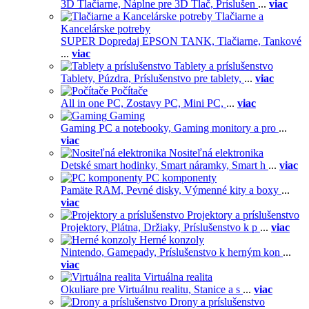
3D Tlačiarne,
Náplne pre 3D Tlač,
Príslušen
...
viac
Tlačiarne a
Kancelárske potreby
SUPER Dopredaj EPSON TANK,
Tlačiarne,
Tankové
...
viac
Tablety a príslušenstvo
Tablety,
Púzdra,
Príslušenstvo pre tablety,
...
viac
Počítače
All in one PC,
Zostavy PC,
Mini PC,
...
viac
Gaming
Gaming PC a notebooky,
Gaming monitory a pro
...
viac
Nositeľná elektronika
Detské smart hodinky,
Smart náramky,
Smart h
...
viac
PC komponenty
Pamäte RAM,
Pevné disky,
Výmenné kity a boxy
...
viac
Projektory a príslušenstvo
Projektory,
Plátna,
Držiaky,
Príslušenstvo k p
...
viac
Herné konzoly
Nintendo,
Gamepady,
Príslušenstvo k herným kon
...
viac
Virtuálna realita
Okuliare pre Virtuálnu realitu,
Stanice a s
...
viac
Drony a príslušenstvo