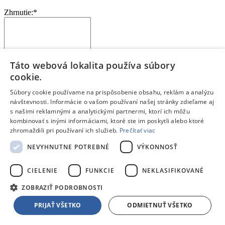
Zhrnutie:
*
Táto webová lokalita používa súbory
Kúpil by si si tento produkt znova? Alebo by si zvažoval iný?
cookie.
Prečo?
Aký je tvoj celkový pocit z používania produktu?
Súbory cookie používame na prispôsobenie obsahu, reklám a analýzu
Na čo je potrebné pri kúpe myslieť?
návštevnosti. Informácie o vašom používaní našej stránky zdieľame aj
Pre akého zákazníka je tento produkt vhodný?
s našimi reklamnými a analytickými partnermi, ktorí ich môžu
kombinovať s inými informáciami, ktoré ste im poskytli alebo ktoré
Odoslať hodnotenie
zhromaždili pri používaní ich služieb.
Prečítať viac
Ďakujeme, tvoje hodnotenie bolo odoslané.
Blog
De’Longhi ECAM450.65.S Eletta Explore
NEVYHNUTNE POTREBNÉ
VÝKONNOSŤ
Nový automatický kávovar Eletta Explore od spoločnosti
CIELENIE
FUNKCIE
NEKLASIFIKOVANÉ
De'Longhi ponúka viac ako 50 nápojov.
ZOBRAZIŤ PODROBNOSTI
Čítať článok
PRIJAŤ VŠETKO
ODMIETNUŤ VŠETKO
Blog
Navigačné schopnosti robotických kosačiek Ecovacs
Inteligentné robotické kosačky Ecovacs sa navigujú a kosia bez