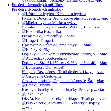
Cykloodrážadlá ,
Trojkolky,
Detské korčule
...
viac
Pre deti a štvornohých miláčikov
Pre deti a štvornohých miláčikov
Kŕmenie a hygiena
Hygiena,
Dojčenie,
Jednorázové plienky,
Jeden
...
viac
Mlieko a výživa
Cereálie, chrumky a sušienky,
Príkrmy,
Bio
...
viac
Kozmetika
Pre mamičky,
Pre detičky,
...
viac
Drogéria
Upratovanie,
Prípravky proti hmyzu,
...
viac
Kočíky
Doplnky ku kočíkom,
Kombinované kočíky,
S
...
viac
Autosedačky
Doplnky,
i-Size 61-150 cm / 9-36 kg,
i-Size 40
...
viac
Domácnosť
Nábytok,
Bezpečnosť,
Textil do detskej izby,
...
viac
Cestovanie
Cestovné postieľky,
Ergonomické nosiče,
Ša
...
viac
Hračky
Kreatívne hračky,
Hudobné hračky,
Penové p
...
viac
Textil
Dievča,
Neutrálna kolekcia,
Chlapec,
Textil pr
...
viac
POS - vzorky a stojany
...
viac