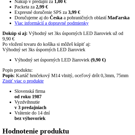
Nákup v predajni za
1,00 €
Packeta za
2,99 €
Expresné doručenie SPS za
3,99 €
Doručujeme aj do
Česka
a pohraničných oblastí
Maďarska
Viac informácií a dopravné podmienky
Dokúp si aj:
Výhodný set 3ks úsporných LED žiaroviek už od
9,90 €
Po vložení tovaru do košíka si môžeš kúpiť aj:
Výhodný set 3ks úsporných LED žiaroviek
Výhodný set úsporných LED žiaroviek
(9,90 €)
Popis produktu:
Popis
: Kartáč hrnčekový M14 vlnitý, oceľový drôt 0,3mm, 75mm
Zistiť viac o produkte
Slovenská firma
od roku 1987
Vyzdvihnutie
v 3 predajniach
Vrátenie do 14 dní
bez výhovoriek
Hodnotenie produktu