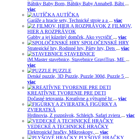
Bábiky Baby Born,
Bábiky Baby Annabell,
Bábi
...
viac
AUTÍČKA
Garáže a hracie sety,
Technické stroje a a
...
viac
Z FILMOV,
HIER A ROZPRÁVOK
Gabby a jej kúzelný domček,
Ako vycvičiť
...
viac
SPOLOČENSKÉ HRY
Strategické hry,
Rodinné hry,
Párty hry,
Dets
...
viac
STAVEBNICE
iM.Master stavebnice,
Stavebnice GraviTrax,
ME
...
viac
PUZZLE
Detské puzzle,
3D Puzzle,
Puzzle 300d,
Puzzle 5
...
viac
KREATÍVNE TVORENIE PRE DETI
Dočasné tetovania,
Kreatívne a výtvarné hr
...
viac
FIGÚRKY A
ZVIERATKÁ
Hrdinovia,
Z rozprávok,
Schleich,
Safari zviera
...
viac
VEDECKÉ A TECHNICKÉ HRAČKY
Elektronické hračky,
Mikroskopy,
...
viac
PLYŠOVÉ HRAČKY