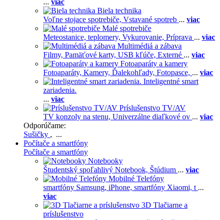
...
viac
Biela technika
Voľne stojace spotrebiče,
Vstavané spotreb
...
viac
Malé spotrebiče
Meteostanice, teplomery,
Vykurovanie,
Príprava
...
viac
Multimédiá a zábava
Filmy,
Pamäťové karty,
USB kľúče,
Externé
...
viac
Fotoaparáty a kamery
Fotoaparáty,
Kamery,
Ďalekohľady,
Fotopasce,
...
viac
Inteligentné smart
zariadenia.
...
viac
Príslušenstvo TV/AV
TV konzoly na stenu,
Univerzálne diaľkové ov
...
viac
Odporúčame:
Sušičky
, ...
Počítače a smartfóny
Počítače a smartfóny
Notebooky
Študentský spoľahlivý Notebook,
Štúdium
...
viac
Mobilné Telefóny
smartfóny Samsung,
iPhone,
smartfóny Xiaomi,
t
...
viac
3D Tlačiarne a
príslušenstvo