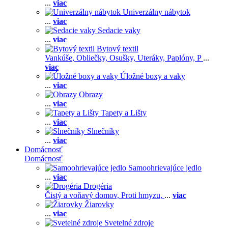
...
viac
Univerzálny nábytok
...
viac
Sedacie vaky
...
viac
Bytový textil
Vankúše,
Obliečky,
Osušky,
Uteráky,
Paplóny,
P
...
viac
Úložné boxy a vaky
...
viac
Obrazy
...
viac
Tapety a Lišty
...
viac
Slnečníky
...
viac
Domácnosť
Domácnosť
Samoohrievajúce jedlo
...
viac
Drogéria
Čistý a voňavý domov,
Proti hmyzu,
...
viac
Žiarovky
...
viac
Svetelné zdroje