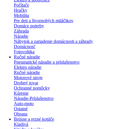
Počítače
Hračky
Mobilita
Pre deti a štvornohých miláčikov
Domáce potreby
Záhrada
Náradie
Nábytok a zariadenie domácnosti a záhrady
Domácnosť
Fotovoltika
Ručné náradie
Pneumatické náradie a príslušenstvo
Elektro náradie
Ručné náradie
Motorové stroje
Drobný tovar
Ochranné pomôcky
Kúrenie
Náradie-Príslušenstvo
Auto-moto
Ostatné
Obrana
Brúsne a rezné kotúče
Kladivá