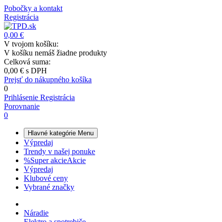
Pobočky a kontakt
Registrácia
0,00 €
V tvojom košíku:
V košíku nemáš žiadne produkty
Celková suma:
0,00 €
s DPH
Prejsť do nákupného košíka
0
Prihlásenie
Registrácia
Porovnanie
0
Hlavné kategórie
Menu
Výpredaj
Trendy v našej ponuke
%
Super akcie
Akcie
Výpredaj
Klubové ceny
Vybrané značky
Náradie
Elektro a spotrebiče