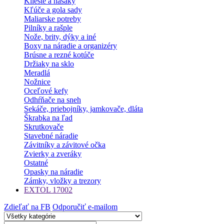
Kliešte a hasáky
Kľúče a gola sady
Maliarske potreby
Pilníky a rašple
Nože, brity, dýky a iné
Boxy na náradie a organizéry
Brúsne a rezné kotúče
Držiaky na sklo
Meradlá
Nožnice
Oceľové kefy
Odhŕňače na sneh
Sekáče, priebojníky, jamkovače, dláta
Škrabka na ľad
Skrutkovače
Stavebné náradie
Závitníky a závitové očka
Zvierky a zveráky
Ostatné
Opasky na náradie
Zámky, vložky a trezory
EXTOL 17002
Zdieľať na FB
Odporučiť e-mailom