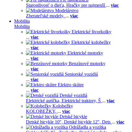
Starostlivosť o dieťa,
Hračky pre najmenší
...
viac
Modelárstvo
Zberateľské modely,
...
viac
Mobilita
Mobilita
Elektrické štvorkolky
...
viac
Elektrické kolobežky
...
viac
Elektrické motorky
...
viac
Benzínové motorky
...
viac
Seniorské vozidlá
...
viac
Elektro skútre
...
viac
Detské vozidlá
Elektrické autíčka,
Elektrické traktory,
Š
...
viac
Kolobežky
KOLOBEŽKY,
...
viac
Detské bicykle
Detské bicykle 10",
Detské bicykle 12",
Dets
...
viac
Odrážadla a vozítka