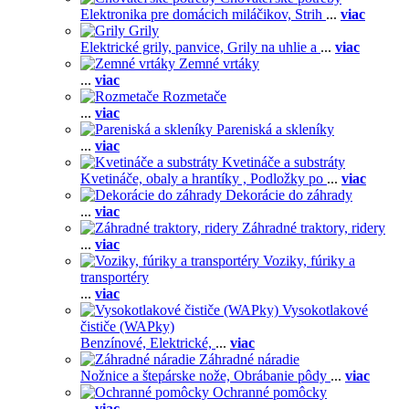
Elektronika pre domácich miláčikov,
Strih
...
viac
Grily
Elektrické grily, panvice,
Grily na uhlie a
...
viac
Zemné vrtáky
...
viac
Rozmetače
...
viac
Pareniská a skleníky
...
viac
Kvetináče a substráty
Kvetináče, obaly a hrantíky ,
Podložky po
...
viac
Dekorácie do záhrady
...
viac
Záhradné traktory, ridery
...
viac
Voziky, fúriky a
transportéry
...
viac
Vysokotlakové
čističe (WAPky)
Benzínové,
Elektrické,
...
viac
Záhradné náradie
Nožnice a štepárske nože,
Obrábanie pôdy
...
viac
Ochranné pomôcky
...
viac