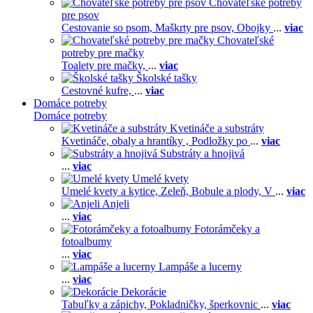
Chovateľské potreby
pre psov
Cestovanie so psom,
Maškrty pre psov,
Obojky
...
viac
Chovateľské
potreby pre mačky
Toalety pre mačky,
...
viac
Školské tašky
Cestovné kufre,
...
viac
Domáce potreby
Domáce potreby
Kvetináče a substráty
Kvetináče, obaly a hrantíky ,
Podložky po
...
viac
Substráty a hnojivá
...
viac
Umelé kvety
Umelé kvety a kytice,
Zeleň,
Bobule a plody,
V
...
viac
Anjeli
...
viac
Fotorámčeky a
fotoalbumy
...
viac
Lampáše a lucerny
...
viac
Dekorácie
Tabuľky a zápichy,
Pokladničky, šperkovnic
...
viac