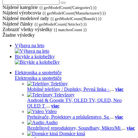
Nájdené kategórie
{{ getModelCount('Categories') }}
Nájdení výrobcovia
{{ getModelCount('Manufacturers') }}
Nájdené modelové rady
{{ getModelCount('Brands') }}
Nájdené články
{{ getModelCount('Articles') }}
Zobraziť všetky výsledky
{{ matchesCount }}
Žiadne výsledky
Výbava na leto
Bicykle a kolobežky
Elektronika a spotrebiče
Elektronika a spotrebiče
Telefóny
Mobilné telefóny / Doplnky,
Pevná linka -
...
viac
Televízory
Android & Google TV,
OLED TV,
QLED, Neo
QLED T
...
viac
Video
Prehrávače,
Projektory a príslušenstvo,
Sa
...
viac
Audio
Bezdrôtové reproduktory,
Soundbary,
Mikro/Mi
...
viac
Domáce kiná