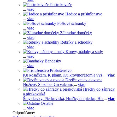
Postrekovače
...
viac
Hadice a príslušenstvo
...
viac
Poštové schránky
...
viac
Záhradné domčeky
...
viac
Rebríky a schodíky
...
viac
Konvy, nádoby a sudy
...
viac
Bandasky
...
viac
Príslušenstvo
Ku kosačkám,
K pílam,
Ku krovinorezom a vyž
...
viac
Drviče vetiev a ovocia
Nožové,
S ozubeným valcom,
...
viac
Hračky do záhrady
a pieskoviská
Šmykľavky,
Pieskoviská,
Hračky do piesku,
Ho
...
viac
Ostatné
...
viac
Odporúčame: