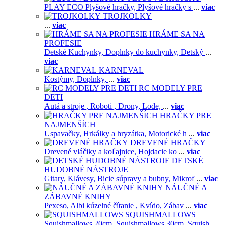
PLAY ECO Plyšové hračky,
Plyšové hračky s
...
viac
TROJKOLKY
...
viac
HRÁME SA NA
PROFESIE
Detské Kuchynky,
Doplnky do kuchynky,
Detský
...
viac
KARNEVAL
Kostýmy,
Doplnky,
...
viac
RC MODELY PRE
DETI
Autá a stroje ,
Roboti ,
Drony,
Lode,
...
viac
HRAČKY PRE
NAJMENŠÍCH
Uspavačky,
Hrkálky a hryzátka,
Motorické h
...
viac
DREVENÉ HRAČKY
Drevené vláčiky a koľajnice,
Hojdacie ko
...
viac
DETSKÉ
HUDOBNÉ NÁSTROJE
Gitary,
Klávesy,
Bicie súpravy a bubny,
Mikrof
...
viac
NÁUČNÉ A
ZÁBAVNÉ KNIHY
Pexeso,
Albi kúzelné čítanie ,
Kvído,
Zábav
...
viac
SQUISHMALLOWS
Squishmallows 20cm,
Squishmallows 30cm,
Squish
...