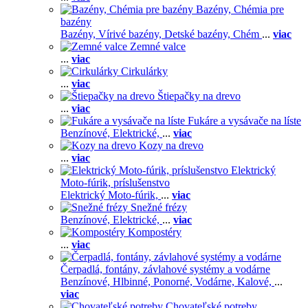
Bazény, Chémia pre
bazény
Bazény,
Vírivé bazény,
Detské bazény,
Chém
...
viac
Zemné valce
...
viac
Cirkulárky
...
viac
Štiepačky na drevo
...
viac
Fukáre a vysávače na líste
Benzínové,
Elektrické,
...
viac
Kozy na drevo
...
viac
Elektrický
Moto-fúrik, príslušenstvo
Elektrický Moto-fúrik,
...
viac
Snežné frézy
Benzínové,
Elektrické,
...
viac
Kompostéry
...
viac
Čerpadlá, fontány, závlahové systémy a vodárne
Benzínové,
Hlbinné,
Ponorné,
Vodárne,
Kalové,
...
viac
Chovateľské potreby