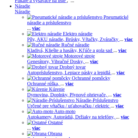
Fukáre a vysávače na líste
, ...
Náradie
Náradie
Pneumatické
náradie a príslušenstvo
...
viac
Elektro náradie
Píly,
AKU náradie,
Brúsky,
Vŕtačky,
Zváračky
...
viac
Ručné náradie
Kladivá,
Kliešte a hasáky,
Kľúče a gola sad
...
viac
Motorové stroje
Generátory,
Vibračné Dosky,
...
viac
Drobný tovar
Autopríslušenstvo,
Lepiace pásky a lepidlá
...
viac
Ochranné pomôcky
Ochranné rúška,
...
viac
Kúrenie
Dymovina,
Doplnky,
Plynové ohrievače,
...
viac
Náradie-Príslušenstvo
Určené pre vŕtačku / uťahovačku / elektric
...
viac
Auto-moto
Autokamery,
Autorádiá,
Držiaky na telefóny,
...
viac
Ostatné
...
viac
Obrana