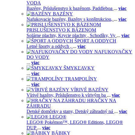
VODA
Bazény,
Príslušenstvo k bazénom,
Paddleboa
...
viac
BAZÉNY
Nafukovacie bazény,
Bazény s konštrukciou,
...
viac
PRISLUŠENSTVO K BÁZENOM
Solárne plachty,
Krycie plachty ,
Schodíky,
Vy
...
viac
ŠPORT A ODDYCH
Letné športy a oddych ,
...
viac
NAFUKOVAČKY
DO VODY
...
viac
ŠMYKĽAVKY
...
viac
TRAMPOLÍNY
...
viac
VÍRIVÉ BAZÉNY
Vírivé bazény,
Príslušenstvo k vírivým ba
...
viac
HRAČKY NA
ZÁHRADU
Detské domčeky a stany,
Detský záhradný ná
...
viac
LEGO®
LEGO® Pokémon™,
LEGO® Editions,
LEGO®
DUP
...
viac
BÁBIKY