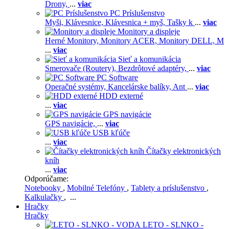
Drony,
...
viac
PC Príslušenstvo
Myši,
Klávesnice,
Klávesnica + myš,
Tašky k
...
viac
Monitory a displeje
Herné Monitory,
Monitory ACER,
Monitory DELL,
M
...
viac
Sieť a komunikácia
Smerovače (Routery),
Bezdrôtové adaptéry,
...
viac
PC Software
Operačné systémy,
Kancelárske balíky,
Ant
...
viac
HDD externé
...
viac
GPS navigácie
GPS navigácie,
...
viac
USB kľúče
...
viac
Čítačky elektronických
kníh
...
viac
Odporúčame:
Notebooky
,
Mobilné Telefóny
,
Tablety a príslušenstvo
,
Kalkulačky
, ...
Hračky
Hračky
LETO - SLNKO -