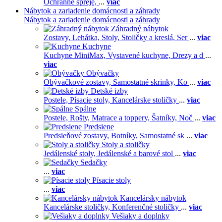
Ochranné spreje,
...
viac
Nábytok a zariadenie domácnosti a záhrady
Nábytok a zariadenie domácnosti a záhrady
Záhradný nábytok
Zostavy,
Lehátka,
Stoly,
Stoličky a kreslá,
Ser
...
viac
Kuchyne
Kuchyne MiniMax,
Vystavené kuchyne,
Drezy a d
...
viac
Obývačky
Obývačkové zostavy,
Samostatné skrinky,
Ko
...
viac
Detské izby
Postele,
Písacie stoly,
Kancelárske stoličky
...
viac
Spálne
Postele,
Rošty,
Matrace a toppery,
Šatníky,
Noč
...
viac
Predsiene
Predsieňové zostavy,
Botníky,
Samostatné sk
...
viac
Stoly a stoličky
Jedálenské stoly,
Jedálenské a barové stol
...
viac
Sedačky
...
viac
Písacie stoly
...
viac
Kancelársky nábytok
Kancelárske stoličky,
Konferenčné stoličky
...
viac
Vešiaky a doplnky