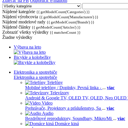
Zdieľať na FB
Odporučiť e-mailom
Nájdené kategórie
{{ getModelCount('Categories') }}
Nájdení výrobcovia
{{ getModelCount('Manufacturers') }}
Nájdené modelové rady
{{ getModelCount('Brands') }}
Nájdené články
{{ getModelCount('Articles') }}
Zobraziť všetky výsledky
{{ matchesCount }}
Žiadne výsledky
Výbava na leto
Bicykle a kolobežky
Elektronika a spotrebiče
Elektronika a spotrebiče
Telefóny
Mobilné telefóny / Doplnky,
Pevná linka -
...
viac
Televízory
Android & Google TV,
OLED TV,
QLED, Neo QLED
Video
Prehrávače,
Projektory a príslušenstvo,
Sa
...
viac
Audio
Bezdrôtové reproduktory,
Soundbary,
Mikro/Mi
...
viac
Domáce kiná