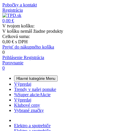
Pobočky a kontakt
Registrácia
0,00 €
V tvojom košíku:
V košíku nemáš žiadne produkty
Celková suma:
0,00 €
s DPH
Prejsť do nákupného košíka
0
Prihlásenie
Registrácia
Porovnanie
0
Hlavné kategórie
Menu
Výpredaj
Trendy v našej ponuke
%
Super akcie
Akcie
Výpredaj
Klubové ceny
Vybrané značky
Elektro a spotrebiče
Elektro a spotrebiče