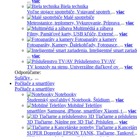
...
viac
Biela technika
Voľne stojace spotrebiče,
Vstavané spotreb
...
viac
Malé spotrebiče
Meteostanice, teplomery,
Vykurovanie,
Príprava
...
viac
Multimédiá a zábava
Filmy,
Pamäťové karty,
USB kľúče,
Externé
...
viac
Fotoaparáty a kamery
Fotoaparáty,
Kamery,
Ďalekohľady,
Fotopasce,
...
viac
Inteligentné smart zariad
...
viac
Príslušenstvo TV/AV
TV konzoly na stenu,
Univerzálne diaľkové ov
...
viac
Odporúčame:
Sušičky
, ...
Počítače a smartfóny
Počítače a smartfóny
Notebooky
Študentský spoľahlivý Notebook,
Štúdium
...
viac
Mobilné Telefóny
smartfóny Samsung,
iPhone,
smartfóny Xiaomi,
t
...
viac
3D Tlačiarne a príslušen
3D Tlačiarne,
Náplne pre 3D Tlač,
Príslušen
...
viac
Tlačiarne a Kancelár
SUPER Dopredaj EPSON TANK,
Tlačiarne,
Tankové
.