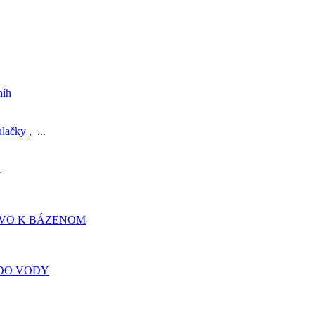
níh
ulačky
, ...
A
TVO K BÁZENOM
DO VODY