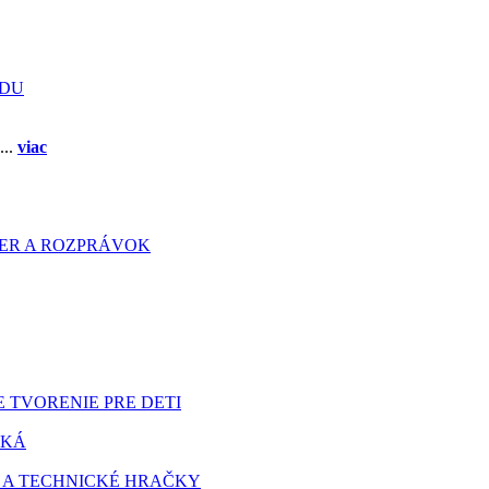
ADU
...
viac
HIER A ROZPRÁVOK
 TVORENIE PRE DETI
TKÁ
 A TECHNICKÉ HRAČKY