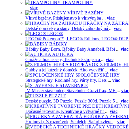
TRAMPOLÍNY
...
viac
VÍRIVÉ BAZÉNY
Vírivé bazény,
Príslušenstvo k vírivým ba
...
viac
HRAČKY NA ZÁHR
Detské domčeky a stany,
Detský záhradný ná
...
viac
LEGO®
LEGO® Pokémon™,
LEGO® Editions,
LEGO® DUP
BÁBIKY
Bábiky Baby Born,
Bábiky Baby Annabell,
Bábi
...
viac
AUTÍČKA
Garáže a hracie sety,
Technické stroje a a
...
viac
Z FILMOV, 
Gabby a jej kúzelný domček,
Ako vycvičiť
...
viac
SPOLOČENSKÉ HRY
Strategické hry,
Rodinné hry,
Párty hry,
Dets
...
viac
STAVEBNICE
iM.Master stavebnice,
Stavebnice GraviTrax,
ME
...
viac
PUZZLE
Detské puzzle,
3D Puzzle,
Puzzle 300d,
Puzzle 5
...
viac
KREATÍVNE
Dočasné tetovania,
Kreatívne a výtvarné hr
...
viac
FIGÚRKY A ZVIERA
Hrdinovia,
Z rozprávok,
Schleich,
Safari zviera
...
viac
VEDECKÉ