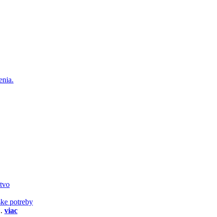
enia.
stvo
ske potreby
..
viac