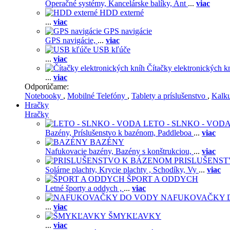
Operačné systémy,
Kancelárske balíky,
Ant
...
viac
HDD externé
...
viac
GPS navigácie
GPS navigácie,
...
viac
USB kľúče
...
viac
Čítačky elektronických k
...
viac
Odporúčame:
Notebooky
,
Mobilné Telefóny
,
Tablety a príslušenstvo
,
Kalk
Hračky
Hračky
LETO - SLNKO - VOD
Bazény,
Príslušenstvo k bazénom,
Paddleboa
...
viac
BAZÉNY
Nafukovacie bazény,
Bazény s konštrukciou,
...
viac
PRISLUŠENS
Solárne plachty,
Krycie plachty ,
Schodíky,
Vy
...
viac
ŠPORT A ODDYCH
Letné športy a oddych ,
...
viac
NAFUKOVAČKY 
...
viac
ŠMYKĽAVKY
...
viac