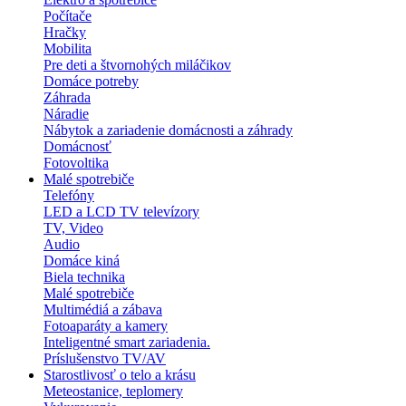
Počítače
Hračky
Mobilita
Pre deti a štvornohých miláčikov
Domáce potreby
Záhrada
Náradie
Nábytok a zariadenie domácnosti a záhrady
Domácnosť
Fotovoltika
Malé spotrebiče
Telefóny
LED a LCD TV televízory
TV, Video
Audio
Domáce kiná
Biela technika
Malé spotrebiče
Multimédiá a zábava
Fotoaparáty a kamery
Inteligentné smart zariadenia.
Príslušenstvo TV/AV
Starostlivosť o telo a krásu
Meteostanice, teplomery