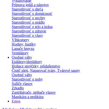
Vykurovanie
Príprava jedál a nápojov
Starostlivosť o dieťa
Starostlivosť o domácnosť
Starostlivosť o nechty
Starostlivosť o prádlo
Starostlivosť o telo a krásu
Starostlivosť o zdravie
Starostlivosť o vlasy
Vlhkomery
Hodiny, budíky
Lapače hmyzu
Ventilátory
Osobné váhy
Epilátory/depilátory
Holiace strojčeky, príslušenstvo
Čistič pleti, Naparovač tváre, Tvárové sauny
Osobné váhy
Starostlivosť o nohy
Sušiče vlasov
Zrkadlo
Zastrihávače, strihače vlasov
Manikúra a pedikúra
Emos