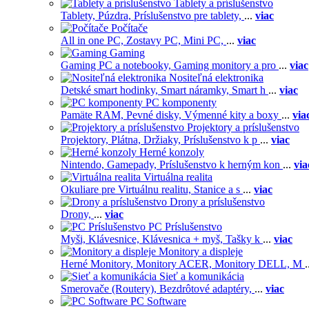
Tablety a príslušenstvo
Tablety,
Púzdra,
Príslušenstvo pre tablety,
...
viac
Počítače
All in one PC,
Zostavy PC,
Mini PC,
...
viac
Gaming
Gaming PC a notebooky,
Gaming monitory a pro
...
viac
Nositeľná elektronika
Detské smart hodinky,
Smart náramky,
Smart h
...
viac
PC komponenty
Pamäte RAM,
Pevné disky,
Výmenné kity a boxy
...
via
Projektory a príslušenstvo
Projektory,
Plátna,
Držiaky,
Príslušenstvo k p
...
viac
Herné konzoly
Nintendo,
Gamepady,
Príslušenstvo k herným kon
...
via
Virtuálna realita
Okuliare pre Virtuálnu realitu,
Stanice a s
...
viac
Drony a príslušenstvo
Drony,
...
viac
PC Príslušenstvo
Myši,
Klávesnice,
Klávesnica + myš,
Tašky k
...
viac
Monitory a displeje
Herné Monitory,
Monitory ACER,
Monitory DELL,
M
.
Sieť a komunikácia
Smerovače (Routery),
Bezdrôtové adaptéry,
...
viac
PC Software