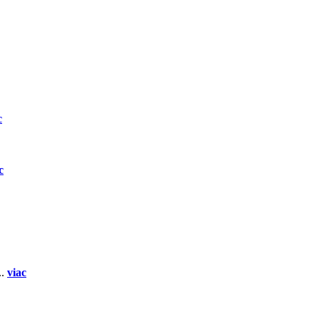
c
c
..
viac