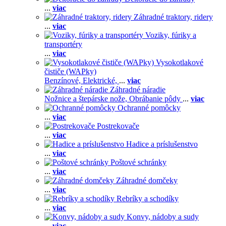
...
viac
Záhradné traktory, ridery
...
viac
Voziky, fúriky a
transportéry
...
viac
Vysokotlakové
čističe (WAPky)
Benzínové,
Elektrické,
...
viac
Záhradné náradie
Nožnice a štepárske nože,
Obrábanie pôdy
...
viac
Ochranné pomôcky
...
viac
Postrekovače
...
viac
Hadice a príslušenstvo
...
viac
Poštové schránky
...
viac
Záhradné domčeky
...
viac
Rebríky a schodíky
...
viac
Konvy, nádoby a sudy
...
viac