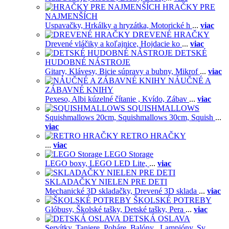
HRAČKY PRE
NAJMENŠÍCH
Uspavačky,
Hrkálky a hryzátka,
Motorické h
...
viac
DREVENÉ HRAČKY
Drevené vláčiky a koľajnice,
Hojdacie ko
...
viac
DETSKÉ
HUDOBNÉ NÁSTROJE
Gitary,
Klávesy,
Bicie súpravy a bubny,
Mikrof
...
viac
NÁUČNÉ A
ZÁBAVNÉ KNIHY
Pexeso,
Albi kúzelné čítanie ,
Kvído,
Zábav
...
viac
SQUISHMALLOWS
Squishmallows 20cm,
Squishmallows 30cm,
Squish
...
viac
RETRO HRAČKY
...
viac
LEGO Storage
LEGO boxy,
LEGO LED Lite,
...
viac
SKLADAČKY NIELEN PRE DETI
Mechanické 3D skladačky,
Drevené 3D sklada
...
viac
ŠKOLSKÉ POTREBY
Glóbusy,
Školské tašky,
Detské tašky,
Pera
...
viac
DETSKÁ OSLAVA
Servítky,
Taniere,
Poháre,
Balóny ,
Lampióny,
Sv
...