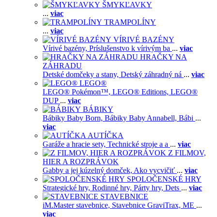
ŠMYKĽAVKY
...
viac
TRAMPOLÍNY
...
viac
VÍRIVÉ BAZÉNY
Vírivé bazény,
Príslušenstvo k vírivým ba
...
viac
HRAČKY NA
ZÁHRADU
Detské domčeky a stany,
Detský záhradný ná
...
viac
LEGO®
LEGO® Pokémon™,
LEGO® Editions,
LEGO®
DUP
...
viac
BÁBIKY
Bábiky Baby Born,
Bábiky Baby Annabell,
Bábi
...
viac
AUTÍČKA
Garáže a hracie sety,
Technické stroje a a
...
viac
Z FILMOV,
HIER A ROZPRÁVOK
Gabby a jej kúzelný domček,
Ako vycvičiť
...
viac
SPOLOČENSKÉ HRY
Strategické hry,
Rodinné hry,
Párty hry,
Dets
...
viac
STAVEBNICE
iM.Master stavebnice,
Stavebnice GraviTrax,
ME
...
viac