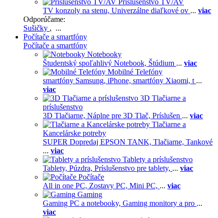
Príslušenstvo TV/AV
TV konzoly na stenu,
Univerzálne diaľkové ov
...
viac
Odporúčame:
Sušičky
, ...
Počítače a smartfóny
Počítače a smartfóny
Notebooky
Študentský spoľahlivý Notebook,
Štúdium
...
viac
Mobilné Telefóny
smartfóny Samsung,
iPhone,
smartfóny Xiaomi,
t
...
viac
3D Tlačiarne a
príslušenstvo
3D Tlačiarne,
Náplne pre 3D Tlač,
Príslušen
...
viac
Tlačiarne a
Kancelárske potreby
SUPER Dopredaj EPSON TANK,
Tlačiarne,
Tankové
...
viac
Tablety a príslušenstvo
Tablety,
Púzdra,
Príslušenstvo pre tablety,
...
viac
Počítače
All in one PC,
Zostavy PC,
Mini PC,
...
viac
Gaming
Gaming PC a notebooky,
Gaming monitory a pro
...
viac