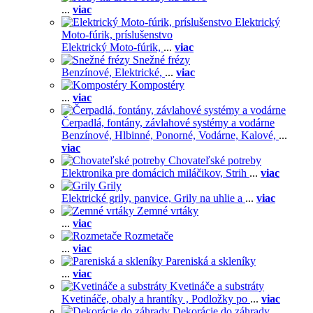
...
viac
Elektrický
Moto-fúrik, príslušenstvo
Elektrický Moto-fúrik,
...
viac
Snežné frézy
Benzínové,
Elektrické,
...
viac
Kompostéry
...
viac
Čerpadlá, fontány, závlahové systémy a vodárne
Benzínové,
Hlbinné,
Ponorné,
Vodárne,
Kalové,
...
viac
Chovateľské potreby
Elektronika pre domácich miláčikov,
Strih
...
viac
Grily
Elektrické grily, panvice,
Grily na uhlie a
...
viac
Zemné vrtáky
...
viac
Rozmetače
...
viac
Pareniská a skleníky
...
viac
Kvetináče a substráty
Kvetináče, obaly a hrantíky ,
Podložky po
...
viac
Dekorácie do záhrady