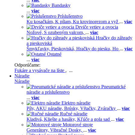
Bandasky
...
viac
Príslušenstvo
Ku kosačkám,
K pílam,
Ku krovinorezom a vyž
...
viac
Drviče vetiev a ovocia
Nožové,
S ozubeným valcom,
...
viac
Hračky do záhrady
a pieskoviská
Šmykľavky,
Pieskoviská,
Hračky do piesku,
Ho
...
viac
Ostatné
...
viac
Odporúčame:
Fukáre a vysávače na líste
, ...
Náradie
Náradie
Pneumatické
náradie a príslušenstvo
...
viac
Elektro náradie
Píly,
AKU náradie,
Brúsky,
Vŕtačky,
Zváračky
...
viac
Ručné náradie
Kladivá,
Kliešte a hasáky,
Kľúče a gola sad
...
viac
Motorové stroje
Generátory,
Vibračné Dosky,
...
viac