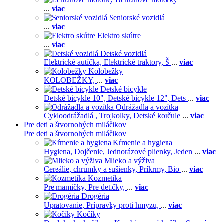
...
viac
Seniorské vozidlá
...
viac
Elektro skútre
...
viac
Detské vozidlá
Elektrické autíčka,
Elektrické traktory,
Š
...
viac
Kolobežky
KOLOBEŽKY,
...
viac
Detské bicykle
Detské bicykle 10",
Detské bicykle 12",
Dets
...
viac
Odrážadla a vozítka
Cykloodrážadlá ,
Trojkolky,
Detské korčule
...
viac
Pre deti a štvornohých miláčikov
Pre deti a štvornohých miláčikov
Kŕmenie a hygiena
Hygiena,
Dojčenie,
Jednorázové plienky,
Jeden
...
viac
Mlieko a výživa
Cereálie, chrumky a sušienky,
Príkrmy,
Bio
...
viac
Kozmetika
Pre mamičky,
Pre detičky,
...
viac
Drogéria
Upratovanie,
Prípravky proti hmyzu,
...
viac
Kočíky