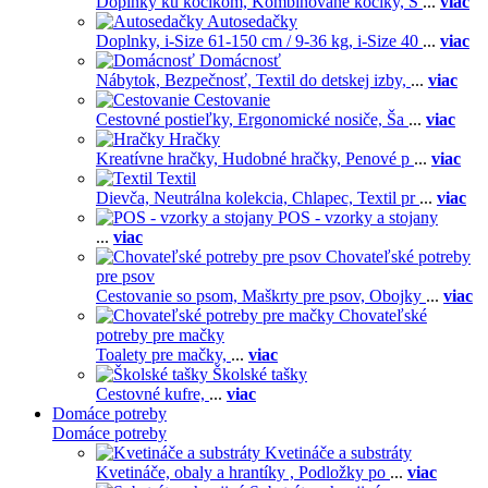
Doplnky ku kočíkom,
Kombinované kočíky,
S
...
viac
Autosedačky
Doplnky,
i-Size 61-150 cm / 9-36 kg,
i-Size 40
...
viac
Domácnosť
Nábytok,
Bezpečnosť,
Textil do detskej izby,
...
viac
Cestovanie
Cestovné postieľky,
Ergonomické nosiče,
Ša
...
viac
Hračky
Kreatívne hračky,
Hudobné hračky,
Penové p
...
viac
Textil
Dievča,
Neutrálna kolekcia,
Chlapec,
Textil pr
...
viac
POS - vzorky a stojany
...
viac
Chovateľské potreby
pre psov
Cestovanie so psom,
Maškrty pre psov,
Obojky
...
viac
Chovateľské
potreby pre mačky
Toalety pre mačky,
...
viac
Školské tašky
Cestovné kufre,
...
viac
Domáce potreby
Domáce potreby
Kvetináče a substráty
Kvetináče, obaly a hrantíky ,
Podložky po
...
viac