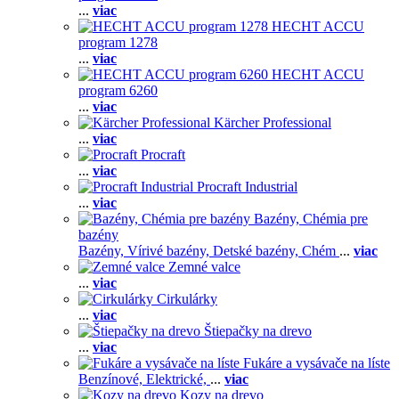
...
viac
HECHT ACCU
program 1278
...
viac
HECHT ACCU
program 6260
...
viac
Kärcher Professional
...
viac
Procraft
...
viac
Procraft Industrial
...
viac
Bazény, Chémia pre
bazény
Bazény,
Vírivé bazény,
Detské bazény,
Chém
...
viac
Zemné valce
...
viac
Cirkulárky
...
viac
Štiepačky na drevo
...
viac
Fukáre a vysávače na líste
Benzínové,
Elektrické,
...
viac
Kozy na drevo