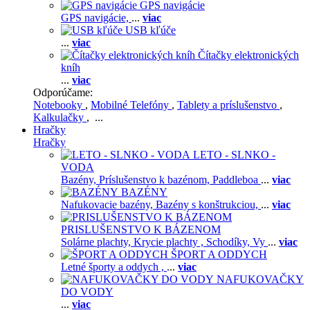
GPS navigácie
GPS navigácie,
...
viac
USB kľúče
...
viac
Čítačky elektronických
kníh
...
viac
Odporúčame:
Notebooky
,
Mobilné Telefóny
,
Tablety a príslušenstvo
,
Kalkulačky
, ...
Hračky
Hračky
LETO - SLNKO -
VODA
Bazény,
Príslušenstvo k bazénom,
Paddleboa
...
viac
BAZÉNY
Nafukovacie bazény,
Bazény s konštrukciou,
...
viac
PRISLUŠENSTVO K BÁZENOM
Solárne plachty,
Krycie plachty ,
Schodíky,
Vy
...
viac
ŠPORT A ODDYCH
Letné športy a oddych ,
...
viac
NAFUKOVAČKY
DO VODY
...
viac