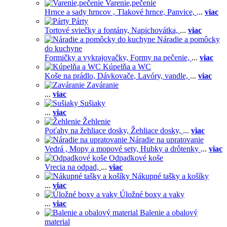
Varenie,pečenie
Hrnce a sady hrncov ,
Tlakové hrnce,
Panvice,
...
viac
Párty
Tortové sviečky a fontány,
Napichovátka,
...
viac
Náradie a pomôcky
do kuchyne
Formičky a vykrajovačky,
Formy na pečenie,
...
viac
Kúpelňa a WC
Koše na prádlo,
Dávkovače,
Lavóry, vandle,
...
viac
Zaváranie
...
viac
Sušiaky
...
viac
Žehlenie
Poťahy na žehliace dosky,
Žehliace dosky,
...
viac
Náradie na upratovanie
Vedrá ,
Mopy a mopové sety,
Hubky a drôtenky
...
viac
Odpadkové koše
Vrecia na odpad,
...
viac
Nákupné tašky a košíky
...
viac
Úložné boxy a vaky
...
viac
Balenie a obalový
material