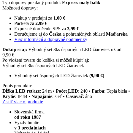
Typ dopravy pre daný produkt:
Express malý balík
Možnosti dopravy:
Nákup v predajni za
1,00 €
Packeta za
2,99 €
Expresné doručenie SPS za
3,99 €
Doručujeme aj do
Česka
a pohraničných oblastí
Maďarska
Viac informácií a dopravné podmienky
Dokúp si aj:
Výhodný set 3ks úsporných LED žiaroviek už od
9,90 €
Po vložení tovaru do košíka si môžeš kúpiť aj:
Výhodný set 3ks úsporných LED žiaroviek
Výhodný set úsporných LED žiaroviek
(9,90 €)
Popis produktu:
Dĺžka LED reťaze
: 24 m •
Počet LED
: 240 •
Farba
: Teplá biela •
Krytie
: IP 44 •
Napájanie
: sieť •
Časovač
: áno
Zistiť viac o produkte
Slovenská firma
od roku 1987
Vyzdvihnutie
v 3 predajniach