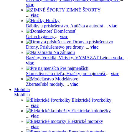
viac
ZIMNÉ ŠPORTY
...
viac
Hračky
Bábiky a príslušenstvo,
Autíčka a autodrá
...
viac
Domácnosť
Ústna hygiena,
...
viac
Drony a príslušenstvo
Drony,
Príslušenstvo pre drony,
...
viac
Na záhradu
Bazény,
Vozidlá,
Vírivky,
VYMAZAT Leto a voda,
...
viac
Pre najmenších
Starostlivosť o dieťa,
Hračky pre najmenší
...
viac
Modelárstvo
Zberateľské modely,
...
viac
Mobilita
Mobilita
Elektrické štvorkolky
...
viac
Elektrické kolobežky
...
viac
Elektrické motorky
...
viac
Benzínové motorky