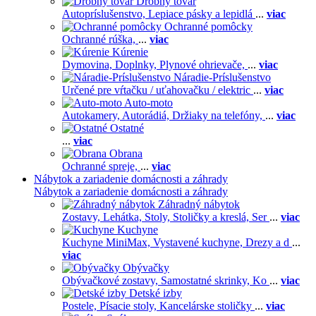
Drobný tovar
Autopríslušenstvo,
Lepiace pásky a lepidlá
...
viac
Ochranné pomôcky
Ochranné rúška,
...
viac
Kúrenie
Dymovina,
Doplnky,
Plynové ohrievače,
...
viac
Náradie-Príslušenstvo
Určené pre vŕtačku / uťahovačku / elektric
...
viac
Auto-moto
Autokamery,
Autorádiá,
Držiaky na telefóny,
...
viac
Ostatné
...
viac
Obrana
Ochranné spreje,
...
viac
Nábytok a zariadenie domácnosti a záhrady
Nábytok a zariadenie domácnosti a záhrady
Záhradný nábytok
Zostavy,
Lehátka,
Stoly,
Stoličky a kreslá,
Ser
...
viac
Kuchyne
Kuchyne MiniMax,
Vystavené kuchyne,
Drezy a d
...
viac
Obývačky
Obývačkové zostavy,
Samostatné skrinky,
Ko
...
viac
Detské izby
Postele,
Písacie stoly,
Kancelárske stoličky
...
viac