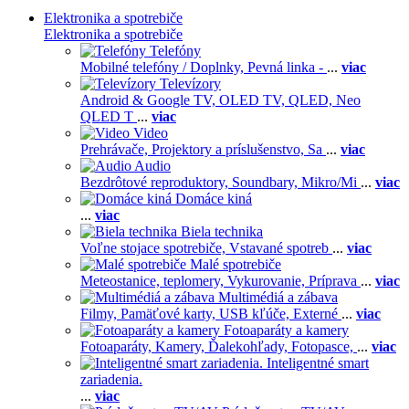
Elektronika a spotrebiče
Elektronika a spotrebiče
Telefóny
Mobilné telefóny / Doplnky,
Pevná linka -
...
viac
Televízory
Android & Google TV,
OLED TV,
QLED, Neo
QLED T
...
viac
Video
Prehrávače,
Projektory a príslušenstvo,
Sa
...
viac
Audio
Bezdrôtové reproduktory,
Soundbary,
Mikro/Mi
...
viac
Domáce kiná
...
viac
Biela technika
Voľne stojace spotrebiče,
Vstavané spotreb
...
viac
Malé spotrebiče
Meteostanice, teplomery,
Vykurovanie,
Príprava
...
viac
Multimédiá a zábava
Filmy,
Pamäťové karty,
USB kľúče,
Externé
...
viac
Fotoaparáty a kamery
Fotoaparáty,
Kamery,
Ďalekohľady,
Fotopasce,
...
viac
Inteligentné smart
zariadenia.
...
viac