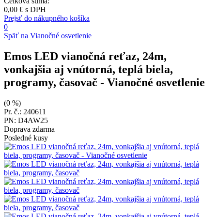
Celková suma:
0,00 €
s DPH
Prejsť do nákupného košíka
0
Späť na Vianočné osvetlenie
Emos LED vianočná reťaz, 24m,
vonkajšia aj vnútorná, teplá biela,
programy, časovač
- Vianočné osvetlenie
(0 %)
Pr. č.: 240611
PN: D4AW25
Doprava zdarma
Posledné kusy