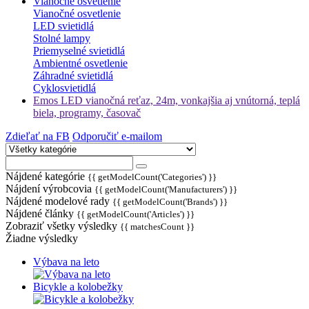
Vianočné osvetlenie
Vianočné osvetlenie
LED svietidlá
Stolné lampy
Priemyselné svietidlá
Ambientné osvetlenie
Záhradné svietidlá
Cyklosvietidlá
Emos LED vianočná reťaz, 24m, vonkajšia aj vnútorná, teplá
biela, programy, časovač
Zdieľať na FB
Odporučiť e-mailom
Nájdené kategórie
{{ getModelCount('Categories') }}
Nájdení výrobcovia
{{ getModelCount('Manufacturers') }}
Nájdené modelové rady
{{ getModelCount('Brands') }}
Nájdené články
{{ getModelCount('Articles') }}
Zobraziť všetky výsledky
{{ matchesCount }}
Žiadne výsledky
Výbava na leto
Bicykle a kolobežky