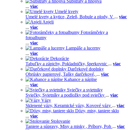
Substráty a hnojivá
...
viac
Umelé kvety
Umelé kvety a kytice,
Zeleň,
Bobule a plody,
V
...
viac
Anjeli
...
viac
Fotorámčeky a
fotoalbumy
...
viac
Lampáše a lucerny
...
viac
Dekorácie
Tabuľky a zápichy,
Pokladničky, šperkovnic
...
viac
Darčekové doplnky
Obrúsky papierové,
Tašky darčekové,
...
viac
Kahance a náplne
...
viac
Sviečky a svietniky
Sviečky,
Svietníky a podložky pod sviečky
...
viac
Vázy
Sklenené vázy,
Keramické vázy,
Kovové vázy
...
viac
Dózy, misy, taniere sklo
...
viac
Stolovanie
Taniere a súpravy,
Misy a misky ,
Príbory,
Poh
...
viac