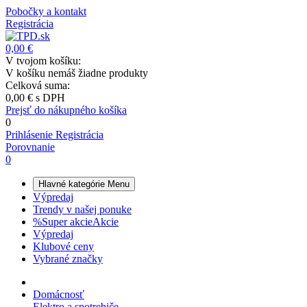
Pobočky a kontakt
Registrácia
0,00 €
V tvojom košíku:
V košíku nemáš žiadne produkty
Celková suma:
0,00 €
s DPH
Prejsť do nákupného košíka
0
Prihlásenie
Registrácia
Porovnanie
0
Hlavné kategórie
Menu
Výpredaj
Trendy v našej ponuke
%
Super akcie
Akcie
Výpredaj
Klubové ceny
Vybrané značky
Domácnosť
Elektro a spotrebiče