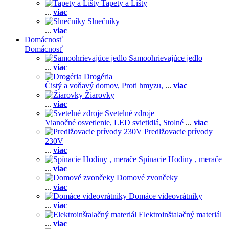
Tapety a Lišty
...
viac
Slnečníky
...
viac
Domácnosť
Domácnosť
Samoohrievajúce jedlo
...
viac
Drogéria
Čistý a voňavý domov,
Proti hmyzu,
...
viac
Žiarovky
...
viac
Svetelné zdroje
Vianočné osvetlenie,
LED svietidlá,
Stolné
...
viac
Predlžovacie prívody
230V
...
viac
Spínacie Hodiny , merače
...
viac
Domové zvončeky
...
viac
Domáce videovrátniky
...
viac
Elektroinštalačný materiál
...
viac