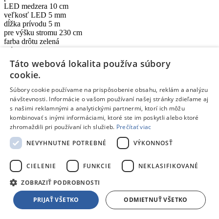
LED medzera 10 cm
veľkosť LED 5 mm
dĺžka prívodu 5 m
pre výšku stromu 230 cm
farba drôtu zelená
príkon 3,6 W
vstupné napätie 230 V AC
Táto webová lokalita používa súbory
výstupné napätie 31 V DC
cookie.
možnosť prepojenia nie
krytie IP44
Súbory cookie používame na prispôsobenie obsahu, reklám a analýzu
životnosť 10 000 hodín
návštevnosti. Informácie o vašom používaní našej stránky zdieľame aj
materiál PVC
s našimi reklamnými a analytickými partnermi, ktorí ich môžu
záručná doba 2 roky
kombinovať s inými informáciami, ktoré ste im poskytli alebo ktoré
zhromaždili pri používaní ich služieb.
Prečítať viac
Parametre produktu
NEVYHNUTNE POTREBNÉ
VÝKONNOSŤ
Parametre
CIELENIE
FUNKCIE
NEKLASIFIKOVANÉ
Typ:
Reťaz
ZOBRAZIŤ PODROBNOSTI
Farba svetla:
Teplá biela
Počet LED:
240
PRIJAŤ VŠETKO
ODMIETNUŤ VŠETKO
Dĺžka LED
24 m
reťaze :