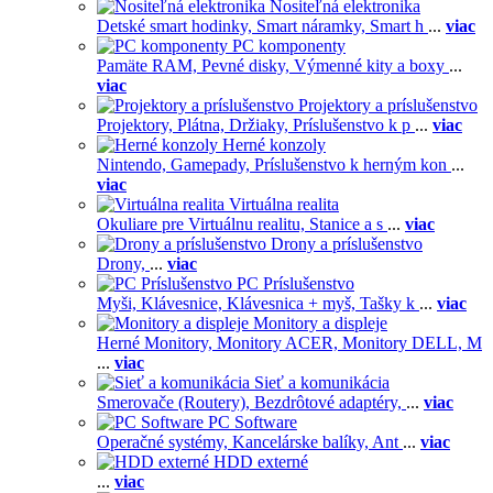
Nositeľná elektronika
Detské smart hodinky,
Smart náramky,
Smart h
...
viac
PC komponenty
Pamäte RAM,
Pevné disky,
Výmenné kity a boxy
...
viac
Projektory a príslušenstvo
Projektory,
Plátna,
Držiaky,
Príslušenstvo k p
...
viac
Herné konzoly
Nintendo,
Gamepady,
Príslušenstvo k herným kon
...
viac
Virtuálna realita
Okuliare pre Virtuálnu realitu,
Stanice a s
...
viac
Drony a príslušenstvo
Drony,
...
viac
PC Príslušenstvo
Myši,
Klávesnice,
Klávesnica + myš,
Tašky k
...
viac
Monitory a displeje
Herné Monitory,
Monitory ACER,
Monitory DELL,
M
...
viac
Sieť a komunikácia
Smerovače (Routery),
Bezdrôtové adaptéry,
...
viac
PC Software
Operačné systémy,
Kancelárske balíky,
Ant
...
viac
HDD externé
...
viac