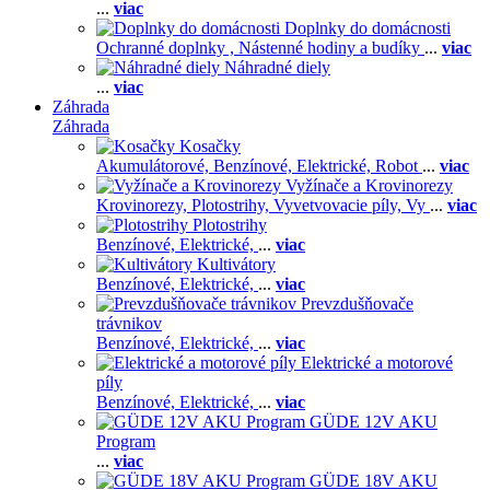
...
viac
Doplnky do domácnosti
Ochranné doplnky ,
Nástenné hodiny a budíky
...
viac
Náhradné diely
...
viac
Záhrada
Záhrada
Kosačky
Akumulátorové,
Benzínové,
Elektrické,
Robot
...
viac
Vyžínače a Krovinorezy
Krovinorezy,
Plotostrihy,
Vyvetvovacie píly,
Vy
...
viac
Plotostrihy
Benzínové,
Elektrické,
...
viac
Kultivátory
Benzínové,
Elektrické,
...
viac
Prevzdušňovače
trávnikov
Benzínové,
Elektrické,
...
viac
Elektrické a motorové
píly
Benzínové,
Elektrické,
...
viac
GÜDE 12V AKU
Program
...
viac
GÜDE 18V AKU