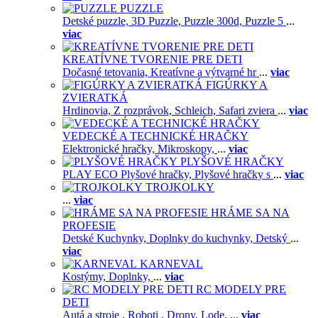
PUZZLE
Detské puzzle,
3D Puzzle,
Puzzle 300d,
Puzzle 5
...
viac
KREATÍVNE TVORENIE PRE DETI
Dočasné tetovania,
Kreatívne a výtvarné hr
...
viac
FIGÚRKY A
ZVIERATKÁ
Hrdinovia,
Z rozprávok,
Schleich,
Safari zviera
...
viac
VEDECKÉ A TECHNICKÉ HRAČKY
Elektronické hračky,
Mikroskopy,
...
viac
PLYŠOVÉ HRAČKY
PLAY ECO Plyšové hračky,
Plyšové hračky s
...
viac
TROJKOLKY
...
viac
HRÁME SA NA
PROFESIE
Detské Kuchynky,
Doplnky do kuchynky,
Detský
...
viac
KARNEVAL
Kostýmy,
Doplnky,
...
viac
RC MODELY PRE
DETI
Autá a stroje ,
Roboti ,
Drony,
Lode,
...
viac