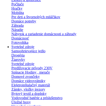
Počítače
Hračky
Mobilita
Pre deti a štvornohých miláčikov
Domáce potreby
Záhrada
Náradie
Nábytok a zariadenie domácnosti a záhrady
Domácnosť
Fotovoltika
Svetelné zdroje
Samoohrievajúce jedlo
Drogéria
Žiarovky
Svetelné zdroje
Predlžovacie prívody 230V
Spínacie Hodiny , merače
Domové zvončeky
Domáce videovrátniky
Elektroinštalačný materiál
Zámky, vložky trezory
Bytový textil a doplnky
Vodovodné batérie a príslušenstvo
Úložné boxy