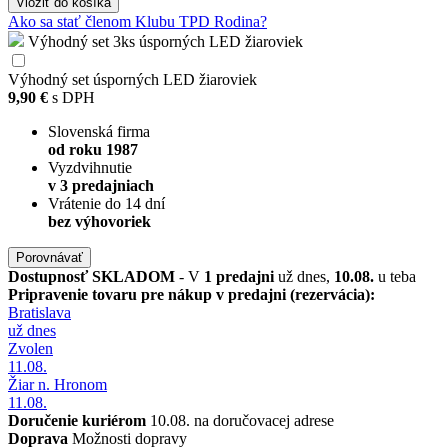
Vložiť
do košíka
Ako sa stať členom Klubu TPD Rodina?
Výhodný set 3ks úsporných LED žiaroviek
Výhodný set úsporných LED žiaroviek
9,90 €
s DPH
Slovenská firma
od roku 1987
Vyzdvihnutie
v 3 predajniach
Vrátenie do 14 dní
bez výhovoriek
Porovnávať
Dostupnosť
SKLADOM
- V
1 predajni
už dnes,
10.08.
u teba
Pripravenie tovaru pre nákup v predajni (rezervácia):
Bratislava
už dnes
Zvolen
11.08.
Žiar n. Hronom
11.08.
Doručenie kuriérom
10.08. na doručovacej adrese
Doprava
Možnosti dopravy