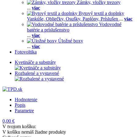
Zámky, vložky trezory
...
viac
Bytový textil a doplnky
Vankúše,
Obliečky,
Osušky,
Paplóny,
Príslušen
...
viac
Vodovodné
batérie a príslušenstvo
...
viac
Úložné boxy
...
viac
Fotovoltika
Kvetináče a substráty
Rozbalené a vystavené
Hodnotenie
Popis
Parametre
0,00 €
V tvojom košíku:
V košíku nemáš žiadne produkty