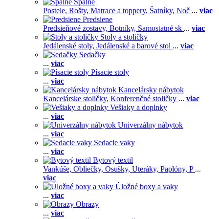
Spálne
Postele,
Rošty,
Matrace a toppery,
Šatníky,
Noč
...
viac
Predsiene
Predsieňové zostavy,
Botníky,
Samostatné sk
...
viac
Stoly a stoličky
Jedálenské stoly,
Jedálenské a barové stol
...
viac
Sedačky
...
viac
Písacie stoly
...
viac
Kancelársky nábytok
Kancelárske stoličky,
Konferenčné stoličky
...
viac
Vešiaky a doplnky
...
viac
Univerzálny nábytok
...
viac
Sedacie vaky
...
viac
Bytový textil
Vankúše,
Obliečky,
Osušky,
Uteráky,
Paplóny,
P
...
viac
Úložné boxy a vaky
...
viac
Obrazy
...
viac