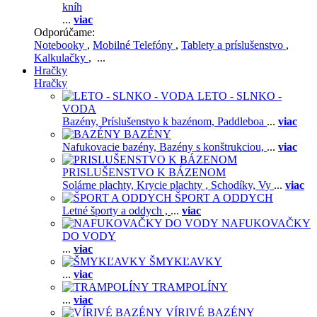
kníh
...
viac
Odporúčame:
Notebooky
,
Mobilné Telefóny
,
Tablety a príslušenstvo
,
Kalkulačky
, ...
Hračky
Hračky
LETO - SLNKO -
VODA
Bazény,
Príslušenstvo k bazénom,
Paddleboa
...
viac
BAZÉNY
Nafukovacie bazény,
Bazény s konštrukciou,
...
viac
PRISLUŠENSTVO K BÁZENOM
Solárne plachty,
Krycie plachty ,
Schodíky,
Vy
...
viac
ŠPORT A ODDYCH
Letné športy a oddych ,
...
viac
NAFUKOVAČKY
DO VODY
...
viac
ŠMYKĽAVKY
...
viac
TRAMPOLÍNY
...
viac
VÍRIVÉ BAZÉNY