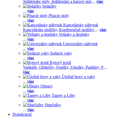
Jedálenské stoly,
Jedálenské a barové stol
...
viac
Sedačky
...
viac
Písacie stoly
...
viac
Kancelársky nábytok
Kancelárske stoličky,
Konferenčné stoličky
...
viac
Vešiaky a doplnky
...
viac
Univerzálny nábytok
...
viac
Sedacie vaky
...
viac
Bytový textil
Vankúše,
Obliečky,
Osušky,
Uteráky,
Paplóny,
P
...
viac
Úložné boxy a vaky
...
viac
Obrazy
...
viac
Tapety a Lišty
...
viac
Slnečníky
...
viac
Domácnosť