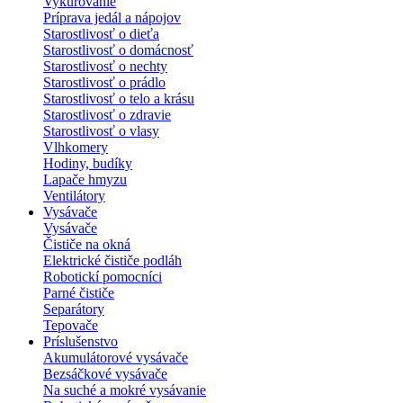
Vykurovanie
Príprava jedál a nápojov
Starostlivosť o dieťa
Starostlivosť o domácnosť
Starostlivosť o nechty
Starostlivosť o prádlo
Starostlivosť o telo a krásu
Starostlivosť o zdravie
Starostlivosť o vlasy
Vlhkomery
Hodiny, budíky
Lapače hmyzu
Ventilátory
Vysávače
Vysávače
Čističe na okná
Elektrické čističe podláh
Robotickí pomocníci
Parné čističe
Separátory
Tepovače
Príslušenstvo
Akumulátorové vysávače
Bezsáčkové vysávače
Na suché a mokré vysávanie