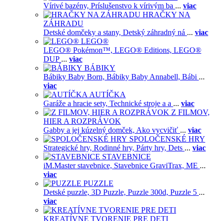
Vírivé bazény,
Príslušenstvo k vírivým ba
...
viac
HRAČKY NA
ZÁHRADU
Detské domčeky a stany,
Detský záhradný ná
...
viac
LEGO®
LEGO® Pokémon™,
LEGO® Editions,
LEGO®
DUP
...
viac
BÁBIKY
Bábiky Baby Born,
Bábiky Baby Annabell,
Bábi
...
viac
AUTÍČKA
Garáže a hracie sety,
Technické stroje a a
...
viac
Z FILMOV,
HIER A ROZPRÁVOK
Gabby a jej kúzelný domček,
Ako vycvičiť
...
viac
SPOLOČENSKÉ HRY
Strategické hry,
Rodinné hry,
Párty hry,
Dets
...
viac
STAVEBNICE
iM.Master stavebnice,
Stavebnice GraviTrax,
ME
...
viac
PUZZLE
Detské puzzle,
3D Puzzle,
Puzzle 300d,
Puzzle 5
...
viac
KREATÍVNE TVORENIE PRE DETI