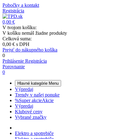
Pobočky a kontakt
Registrácia
0,00 €
V tvojom košíku:
V košíku nemáš žiadne produkty
Celková suma:
0,00 €
s DPH
Prejsť do nákupného košíka
0
Prihlásenie
Registrácia
Porovnanie
0
Hlavné kategórie
Menu
Výpredaj
Trendy v našej ponuke
%
Super akcie
Akcie
Výpredaj
Klubové ceny
Vybrané značky
Elektro a spotrebiče
Elektro a spotrebiče