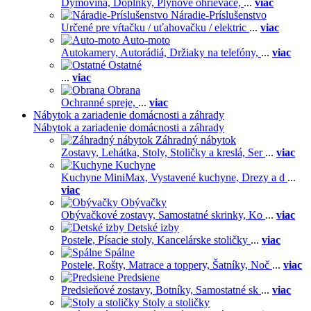
Dymovina,
Doplnky,
Plynové ohrievače,
...
viac
Náradie-Príslušenstvo
Určené pre vŕtačku / uťahovačku / elektric
...
viac
Auto-moto
Autokamery,
Autorádiá,
Držiaky na telefóny,
...
viac
Ostatné
...
viac
Obrana
Ochranné spreje,
...
viac
Nábytok a zariadenie domácnosti a záhrady
Nábytok a zariadenie domácnosti a záhrady
Záhradný nábytok
Zostavy,
Lehátka,
Stoly,
Stoličky a kreslá,
Ser
...
viac
Kuchyne
Kuchyne MiniMax,
Vystavené kuchyne,
Drezy a d
...
viac
Obývačky
Obývačkové zostavy,
Samostatné skrinky,
Ko
...
viac
Detské izby
Postele,
Písacie stoly,
Kancelárske stoličky
...
viac
Spálne
Postele,
Rošty,
Matrace a toppery,
Šatníky,
Noč
...
viac
Predsiene
Predsieňové zostavy,
Botníky,
Samostatné sk
...
viac
Stoly a stoličky