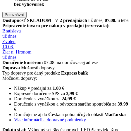
bez výhovoriek
Porovnávať
Dostupnosť
SKLADOM
- V
2 predajniach
už dnes,
07.08.
u teba
Pripravenie tovaru pre nákup v predajni (rezervácia):
Bratislava
už dnes
Zvolen
10.08.
Žiar n. Hronom
už dnes
Doručenie kuriérom
07.08. na doručovacej adrese
Doprava
Možnosti dopravy
Typ dopravy pre daný produkt:
Express balík
Možnosti dopravy:
Nákup v predajni za
1,00 €
Expresné doručenie SPS za
3,99 €
Doručenie s vynáškou za
24,99 €
Doručenie s vynáškou a odvozom starého spotrebiča za
39,99
€
Doručujeme aj do
Česka
a pohraničných oblastí
Maďarska
Viac informácií a dopravné podmienky
Dokúp si aj:
Výhodný set 3ks úsporných LED žiaroviek už od