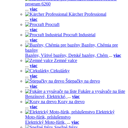
program 6260
...
viac
Kärcher Professional
...
viac
Procraft
...
viac
Procraft Industrial
...
viac
Bazény, Chémia pre
bazény
Bazény,
Vírivé bazény,
Detské bazény,
Chém
...
viac
Zemné valce
...
viac
Cirkulárky
...
viac
Štiepačky na drevo
...
viac
Fukáre a vysávače na líste
Benzínové,
Elektrické,
...
viac
Kozy na drevo
...
viac
Elektrický
Moto-fúrik, príslušenstvo
Elektrický Moto-fúrik,
...
viac
Snežné frézy