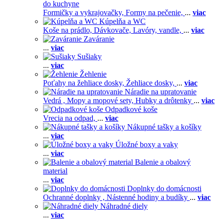
do kuchyne
Formičky a vykrajovačky,
Formy na pečenie,
...
viac
Kúpelňa a WC
Koše na prádlo,
Dávkovače,
Lavóry, vandle,
...
viac
Zaváranie
...
viac
Sušiaky
...
viac
Žehlenie
Poťahy na žehliace dosky,
Žehliace dosky,
...
viac
Náradie na upratovanie
Vedrá ,
Mopy a mopové sety,
Hubky a drôtenky
...
viac
Odpadkové koše
Vrecia na odpad,
...
viac
Nákupné tašky a košíky
...
viac
Úložné boxy a vaky
...
viac
Balenie a obalový
material
...
viac
Doplnky do domácnosti
Ochranné doplnky ,
Nástenné hodiny a budíky
...
viac
Náhradné diely
...
viac