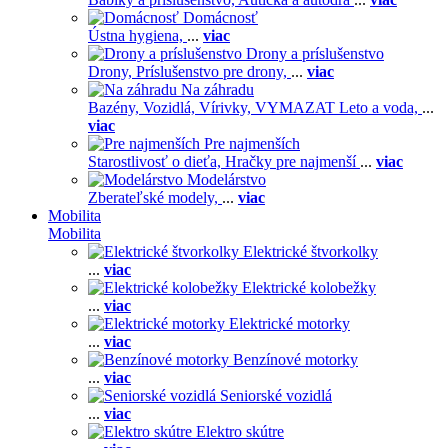
Domácnosť
Ústna hygiena,
...
viac
Drony a príslušenstvo
Drony,
Príslušenstvo pre drony,
...
viac
Na záhradu
Bazény,
Vozidlá,
Vírivky,
VYMAZAT Leto a voda,
...
viac
Pre najmenších
Starostlivosť o dieťa,
Hračky pre najmenší
...
viac
Modelárstvo
Zberateľské modely,
...
viac
Mobilita
Mobilita
Elektrické štvorkolky
...
viac
Elektrické kolobežky
...
viac
Elektrické motorky
...
viac
Benzínové motorky
...
viac
Seniorské vozidlá
...
viac
Elektro skútre