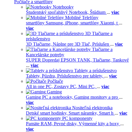
Počítače a smartfóny
Notebooky
Študentský spoľahlivý Notebook,
Štúdium
...
viac
Mobilné Telefóny
smartfóny Samsung,
iPhone,
smartfóny Xiaomi,
t
...
viac
3D Tlačiarne a
príslušenstvo
3D Tlačiarne,
Náplne pre 3D Tlač,
Príslušen
...
viac
Tlačiarne a
Kancelárske potreby
SUPER Dopredaj EPSON TANK,
Tlačiarne,
Tankové
...
viac
Tablety a príslušenstvo
Tablety,
Púzdra,
Príslušenstvo pre tablety,
...
viac
Počítače
All in one PC,
Zostavy PC,
Mini PC,
...
viac
Gaming
Gaming PC a notebooky,
Gaming monitory a pro
...
viac
Nositeľná elektronika
Detské smart hodinky,
Smart náramky,
Smart h
...
viac
PC komponenty
Pamäte RAM,
Pevné disky,
Výmenné kity a boxy
...
viac