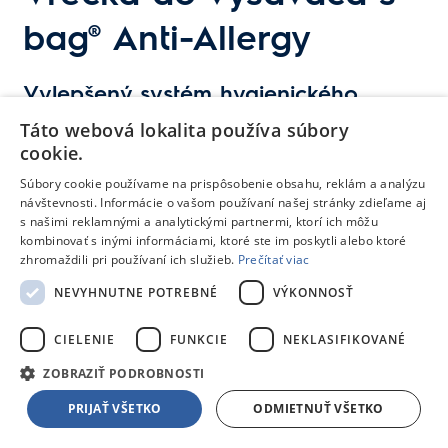
bag® Anti-Allergy
Vylepšený systém hygienického
uzatvárania
Táto webová lokalita používa súbory
cookie.
Inovovaný systém uzatvárania je vyrobený z
pevnejšieho materiálu a s novou technológiou
Súbory cookie používame na prispôsobenie obsahu, reklám a analýzu
tesnenia. Po uzavretí vrecka s-bag® teda žiadne
návštevnosti. Informácie o vašom používaní našej stránky zdieľame aj
s našimi reklamnými a analytickými partnermi, ktorí ich môžu
nečistoty neuniknú von. Výmena je rýchla a
kombinovať s inými informáciami, ktoré ste im poskytli alebo ktoré
hygienická.
zhromaždili pri používaní ich služieb.
Prečítať viac
NEVYHNUTNE POTREBNÉ
VÝKONNOSŤ
Technické parametre
CIELENIE
FUNKCIE
NEKLASIFIKOVANÉ
ZOBRAZIŤ PODROBNOSTI
partCode
9001684605
PRIJAŤ VŠETKO
ODMIETNUŤ VŠETKO
Parametre produktu