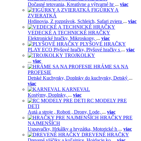
Dočasné tetovania,
Kreatívne a výtvarné hr
...
viac
FIGÚRKY A
ZVIERATKÁ
Hrdinovia,
Z rozprávok,
Schleich,
Safari zviera
...
viac
VEDECKÉ A TECHNICKÉ HRAČKY
Elektronické hračky,
Mikroskopy,
...
viac
PLYŠOVÉ HRAČKY
PLAY ECO Plyšové hračky,
Plyšové hračky s
...
viac
TROJKOLKY
...
viac
HRÁME SA NA
PROFESIE
Detské Kuchynky,
Doplnky do kuchynky,
Detský
...
viac
KARNEVAL
Kostýmy,
Doplnky,
...
viac
RC MODELY PRE
DETI
Autá a stroje ,
Roboti ,
Drony,
Lode,
...
viac
HRAČKY PRE
NAJMENŠÍCH
Uspavačky,
Hrkálky a hryzátka,
Motorické h
...
viac
DREVENÉ HRAČKY
Drevené vláčiky a koľajnice,
Hojdacie ko
...
viac