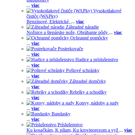
...
viac
Vysokotlakové
čističe (WAPky)
Benzínové,
Elektrické,
...
viac
Záhradné náradie
Nožnice a štepárske nože,
Obrábanie pôdy
...
viac
Ochranné pomôcky
...
viac
Postrekovače
...
viac
Hadice a príslušenstvo
...
viac
Poštové schránky
...
viac
Záhradné domčeky
...
viac
Rebríky a schodíky
...
viac
Konvy, nádoby a sudy
...
viac
Bandasky
...
viac
Príslušenstvo
Ku kosačkám,
K pílam,
Ku krovinorezom a vyž
...
viac