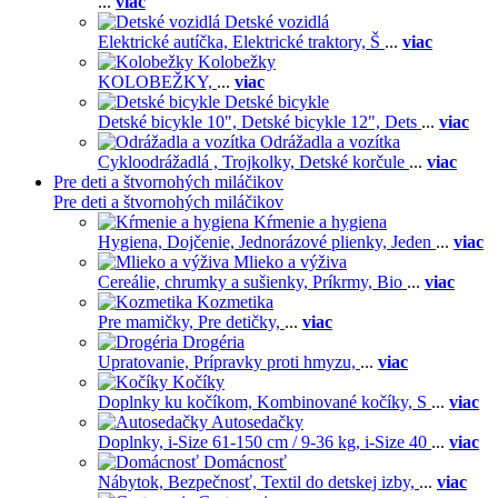
...
viac
Detské vozidlá
Elektrické autíčka,
Elektrické traktory,
Š
...
viac
Kolobežky
KOLOBEŽKY,
...
viac
Detské bicykle
Detské bicykle 10",
Detské bicykle 12",
Dets
...
viac
Odrážadla a vozítka
Cykloodrážadlá ,
Trojkolky,
Detské korčule
...
viac
Pre deti a štvornohých miláčikov
Pre deti a štvornohých miláčikov
Kŕmenie a hygiena
Hygiena,
Dojčenie,
Jednorázové plienky,
Jeden
...
viac
Mlieko a výživa
Cereálie, chrumky a sušienky,
Príkrmy,
Bio
...
viac
Kozmetika
Pre mamičky,
Pre detičky,
...
viac
Drogéria
Upratovanie,
Prípravky proti hmyzu,
...
viac
Kočíky
Doplnky ku kočíkom,
Kombinované kočíky,
S
...
viac
Autosedačky
Doplnky,
i-Size 61-150 cm / 9-36 kg,
i-Size 40
...
viac
Domácnosť
Nábytok,
Bezpečnosť,
Textil do detskej izby,
...
viac