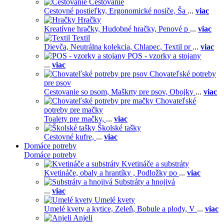
Cestovanie
Cestovné postieľky,
Ergonomické nosiče,
Ša
...
viac
Hračky
Kreatívne hračky,
Hudobné hračky,
Penové p
...
viac
Textil
Dievča,
Neutrálna kolekcia,
Chlapec,
Textil pr
...
viac
POS - vzorky a stojany
...
viac
Chovateľské potreby
pre psov
Cestovanie so psom,
Maškrty pre psov,
Obojky
...
viac
Chovateľské
potreby pre mačky
Toalety pre mačky,
...
viac
Školské tašky
Cestovné kufre,
...
viac
Domáce potreby
Domáce potreby
Kvetináče a substráty
Kvetináče, obaly a hrantíky ,
Podložky po
...
viac
Substráty a hnojivá
...
viac
Umelé kvety
Umelé kvety a kytice,
Zeleň,
Bobule a plody,
V
...
viac
Anjeli