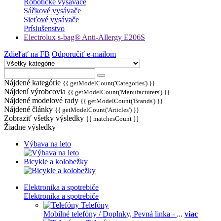
Robotické vysávače
Sáčkové vysávače
Sieťové vysávače
Príslušenstvo
Electrolux s-bag® Anti-Allergy E206S
Zdieľať na FB
Odporučiť e-mailom
Nájdené kategórie
{{ getModelCount('Categories') }}
Nájdení výrobcovia
{{ getModelCount('Manufacturers') }}
Nájdené modelové rady
{{ getModelCount('Brands') }}
Nájdené články
{{ getModelCount('Articles') }}
Zobraziť všetky výsledky
{{ matchesCount }}
Žiadne výsledky
Výbava na leto
Bicykle a kolobežky
Elektronika a spotrebiče
Elektronika a spotrebiče
Telefóny
Mobilné telefóny / Doplnky,
Pevná linka -
...
viac