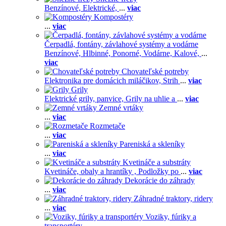
Benzínové,
Elektrické,
...
viac
Kompostéry
...
viac
Čerpadlá, fontány, závlahové systémy a vodárne
Benzínové,
Hlbinné,
Ponorné,
Vodárne,
Kalové,
...
viac
Chovateľské potreby
Elektronika pre domácich miláčikov,
Strih
...
viac
Grily
Elektrické grily, panvice,
Grily na uhlie a
...
viac
Zemné vrtáky
...
viac
Rozmetače
...
viac
Pareniská a skleníky
...
viac
Kvetináče a substráty
Kvetináče, obaly a hrantíky ,
Podložky po
...
viac
Dekorácie do záhrady
...
viac
Záhradné traktory, ridery
...
viac
Voziky, fúriky a
transportéry