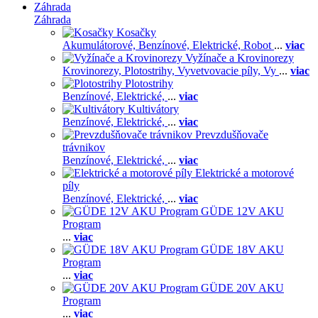
Záhrada
Záhrada
Kosačky
Akumulátorové,
Benzínové,
Elektrické,
Robot
...
viac
Vyžínače a Krovinorezy
Krovinorezy,
Plotostrihy,
Vyvetvovacie píly,
Vy
...
viac
Plotostrihy
Benzínové,
Elektrické,
...
viac
Kultivátory
Benzínové,
Elektrické,
...
viac
Prevzdušňovače
trávnikov
Benzínové,
Elektrické,
...
viac
Elektrické a motorové
píly
Benzínové,
Elektrické,
...
viac
GÜDE 12V AKU
Program
...
viac
GÜDE 18V AKU
Program
...
viac
GÜDE 20V AKU
Program
...
viac