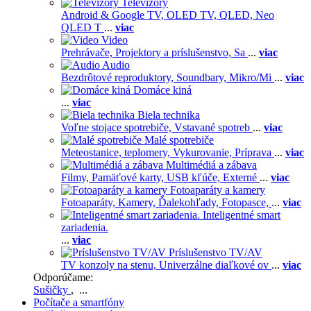
Televízory
Android & Google TV,
OLED TV,
QLED, Neo
QLED T
...
viac
Video
Prehrávače,
Projektory a príslušenstvo,
Sa
...
viac
Audio
Bezdrôtové reproduktory,
Soundbary,
Mikro/Mi
...
viac
Domáce kiná
...
viac
Biela technika
Voľne stojace spotrebiče,
Vstavané spotreb
...
viac
Malé spotrebiče
Meteostanice, teplomery,
Vykurovanie,
Príprava
...
viac
Multimédiá a zábava
Filmy,
Pamäťové karty,
USB kľúče,
Externé
...
viac
Fotoaparáty a kamery
Fotoaparáty,
Kamery,
Ďalekohľady,
Fotopasce,
...
viac
Inteligentné smart
zariadenia.
...
viac
Príslušenstvo TV/AV
TV konzoly na stenu,
Univerzálne diaľkové ov
...
viac
Odporúčame:
Sušičky
, ...
Počítače a smartfóny