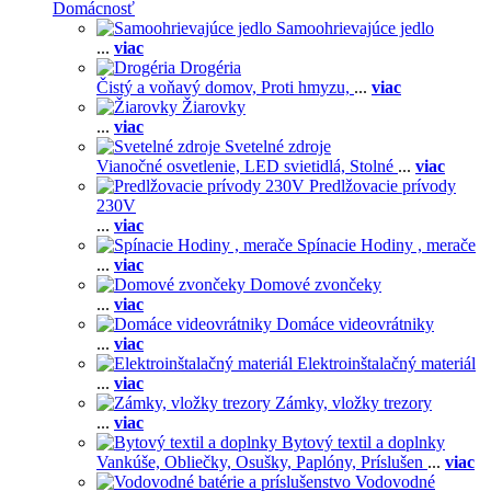
Domácnosť
Samoohrievajúce jedlo
...
viac
Drogéria
Čistý a voňavý domov,
Proti hmyzu,
...
viac
Žiarovky
...
viac
Svetelné zdroje
Vianočné osvetlenie,
LED svietidlá,
Stolné
...
viac
Predlžovacie prívody
230V
...
viac
Spínacie Hodiny , merače
...
viac
Domové zvončeky
...
viac
Domáce videovrátniky
...
viac
Elektroinštalačný materiál
...
viac
Zámky, vložky trezory
...
viac
Bytový textil a doplnky
Vankúše,
Obliečky,
Osušky,
Paplóny,
Príslušen
...
viac
Vodovodné