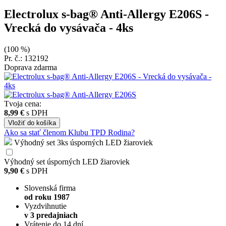
Electrolux s-bag® Anti-Allergy E206S
-
Vrecká do vysávača - 4ks
(100 %)
Pr. č.: 132192
Doprava zdarma
Tvoja cena:
8,99 €
s DPH
Vložiť
do košíka
Ako sa stať členom Klubu TPD Rodina?
Výhodný set 3ks úsporných LED žiaroviek
Výhodný set úsporných LED žiaroviek
9,90 €
s DPH
Slovenská firma
od roku 1987
Vyzdvihnutie
v 3 predajniach
Vrátenie do 14 dní