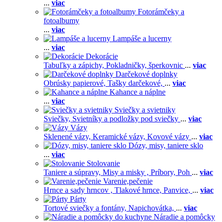
...
viac
Fotorámčeky a
fotoalbumy
...
viac
Lampáše a lucerny
...
viac
Dekorácie
Tabuľky a zápichy,
Pokladničky, šperkovnic
...
viac
Darčekové doplnky
Obrúsky papierové,
Tašky darčekové,
...
viac
Kahance a náplne
...
viac
Sviečky a svietniky
Sviečky,
Svietníky a podložky pod sviečky
...
viac
Vázy
Sklenené vázy,
Keramické vázy,
Kovové vázy
...
viac
Dózy, misy, taniere sklo
...
viac
Stolovanie
Taniere a súpravy,
Misy a misky ,
Príbory,
Poh
...
viac
Varenie,pečenie
Hrnce a sady hrncov ,
Tlakové hrnce,
Panvice,
...
viac
Párty
Tortové sviečky a fontány,
Napichovátka,
...
viac
Náradie a pomôcky