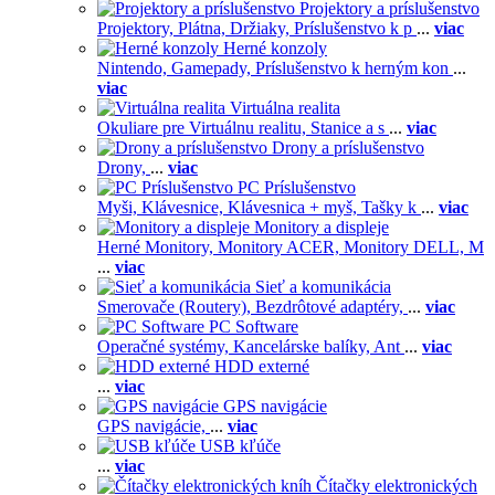
Projektory a príslušenstvo
Projektory,
Plátna,
Držiaky,
Príslušenstvo k p
...
viac
Herné konzoly
Nintendo,
Gamepady,
Príslušenstvo k herným kon
...
viac
Virtuálna realita
Okuliare pre Virtuálnu realitu,
Stanice a s
...
viac
Drony a príslušenstvo
Drony,
...
viac
PC Príslušenstvo
Myši,
Klávesnice,
Klávesnica + myš,
Tašky k
...
viac
Monitory a displeje
Herné Monitory,
Monitory ACER,
Monitory DELL,
M
...
viac
Sieť a komunikácia
Smerovače (Routery),
Bezdrôtové adaptéry,
...
viac
PC Software
Operačné systémy,
Kancelárske balíky,
Ant
...
viac
HDD externé
...
viac
GPS navigácie
GPS navigácie,
...
viac
USB kľúče
...
viac
Čítačky elektronických