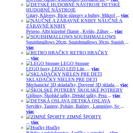
DETSKÉ
HUDOBNÉ NÁSTROJE
Gitary,
Klávesy,
Bicie súpravy a bubny,
Mikrof
...
viac
NÁUČNÉ A
ZÁBAVNÉ KNIHY
Pexeso,
Albi kúzelné čítanie ,
Kvído,
Zábav
...
viac
SQUISHMALLOWS
Squishmallows 20cm,
Squishmallows 30cm,
Squish
...
viac
RETRO HRAČKY
...
viac
LEGO Storage
LEGO boxy,
LEGO LED Lite,
...
viac
SKLADAČKY NIELEN PRE DETI
Mechanické 3D skladačky,
Drevené 3D sklada
...
viac
ŠKOLSKÉ POTREBY
Glóbusy,
Školské tašky,
Detské tašky,
Pera
...
viac
DETSKÁ OSLAVA
Servítky,
Taniere,
Poháre,
Balóny ,
Lampióny,
Sv
...
viac
ZIMNÉ ŠPORTY
...
viac
Hračky
Bábiky a príslušenstvo,
Autíčka a autodrá
...
viac