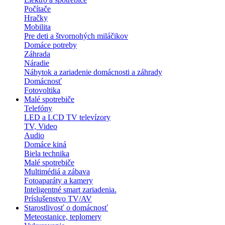
Počítače
Hračky
Mobilita
Pre deti a štvornohých miláčikov
Domáce potreby
Záhrada
Náradie
Nábytok a zariadenie domácnosti a záhrady
Domácnosť
Fotovoltika
Malé spotrebiče
Telefóny
LED a LCD TV televízory
TV, Video
Audio
Domáce kiná
Biela technika
Malé spotrebiče
Multimédiá a zábava
Fotoaparáty a kamery
Inteligentné smart zariadenia.
Príslušenstvo TV/AV
Starostlivosť o domácnosť
Meteostanice, teplomery