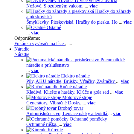
Drviče vetiev a ovocia
Nožové,
S ozubeným valcom,
...
viac
Hračky do záhrady
a pieskoviská
Šmykľavky,
Pieskoviská,
Hračky do piesku,
Ho
...
viac
Ostatné
...
viac
Odporúčame:
Fukáre a vysávače na líste
, ...
Náradie
Náradie
Pneumatické
náradie a príslušenstvo
...
viac
Elektro náradie
Píly,
AKU náradie,
Brúsky,
Vŕtačky,
Zváračky
...
viac
Ručné náradie
Kladivá,
Kliešte a hasáky,
Kľúče a gola sad
...
viac
Motorové stroje
Generátory,
Vibračné Dosky,
...
viac
Drobný tovar
Autopríslušenstvo,
Lepiace pásky a lepidlá
...
viac
Ochranné pomôcky
Ochranné rúška,
...
viac
Kúrenie