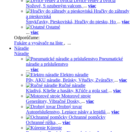
Drviče vetiev a ovocia
Nožové,
S ozubeným valcom,
...
viac
Hračky do záhrady
a pieskoviská
Šmykľavky,
Pieskoviská,
Hračky do piesku,
Ho
...
viac
Ostatné
...
viac
Odporúčame:
Fukáre a vysávače na líste
, ...
Náradie
Náradie
Pneumatické
náradie a príslušenstvo
...
viac
Elektro náradie
Píly,
AKU náradie,
Brúsky,
Vŕtačky,
Zváračky
...
viac
Ručné náradie
Kladivá,
Kliešte a hasáky,
Kľúče a gola sad
...
viac
Motorové stroje
Generátory,
Vibračné Dosky,
...
viac
Drobný tovar
Autopríslušenstvo,
Lepiace pásky a lepidlá
...
viac
Ochranné pomôcky
Ochranné rúška,
...
viac
Kúrenie