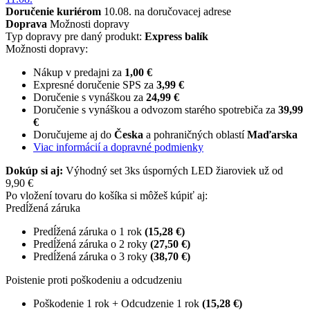
Doručenie kuriérom
10.08. na doručovacej adrese
Doprava
Možnosti dopravy
Typ dopravy pre daný produkt:
Express balík
Možnosti dopravy:
Nákup v predajni za
1,00 €
Expresné doručenie SPS za
3,99 €
Doručenie s vynáškou za
24,99 €
Doručenie s vynáškou a odvozom starého spotrebiča za
39,99
€
Doručujeme aj do
Česka
a pohraničných oblastí
Maďarska
Viac informácií a dopravné podmienky
Dokúp si aj:
Výhodný set 3ks úsporných LED žiaroviek už od
9,90 €
Po vložení tovaru do košíka si môžeš kúpiť aj:
Predĺžená záruka
Predĺžená záruka o 1 rok
(15,28 €)
Predĺžená záruka o 2 roky
(27,50 €)
Predĺžená záruka o 3 roky
(38,70 €)
Poistenie proti poškodeniu a odcudzeniu
Poškodenie 1 rok + Odcudzenie 1 rok
(15,28 €)