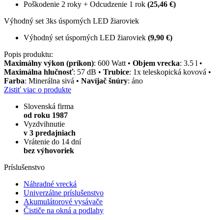
Poškodenie 2 roky + Odcudzenie 1 rok
(25,46 €)
Výhodný set 3ks úsporných LED žiaroviek
Výhodný set úsporných LED žiaroviek
(9,90 €)
Popis produktu:
Maximálny výkon (príkon)
: 600 Watt •
Objem vrecka
: 3.5 l •
Maximálna hlučnosť
: 57 dB •
Trubice
: 1x teleskopická kovová •
Farba
: Minerálna sivá •
Navíjač šnúry
: áno
Zistiť viac o produkte
Slovenská firma
od roku 1987
Vyzdvihnutie
v 3 predajniach
Vrátenie do 14 dní
bez výhovoriek
Príslušenstvo
Náhradné vrecká
Univerzálne príslušenstvo
Akumulátorové vysávače
Čističe na okná a podlahy