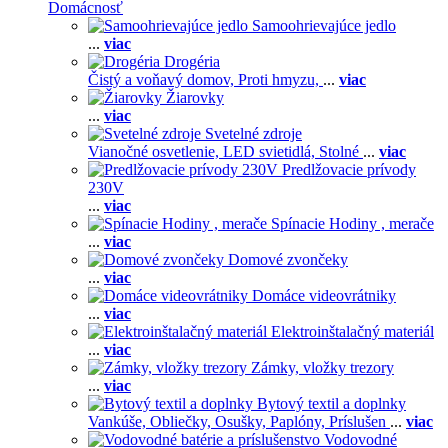
Domácnosť
Samoohrievajúce jedlo
...
viac
Drogéria
Čistý a voňavý domov,
Proti hmyzu,
...
viac
Žiarovky
...
viac
Svetelné zdroje
Vianočné osvetlenie,
LED svietidlá,
Stolné
...
viac
Predlžovacie prívody
230V
...
viac
Spínacie Hodiny , merače
...
viac
Domové zvončeky
...
viac
Domáce videovrátniky
...
viac
Elektroinštalačný materiál
...
viac
Zámky, vložky trezory
...
viac
Bytový textil a doplnky
Vankúše,
Obliečky,
Osušky,
Paplóny,
Príslušen
...
viac
Vodovodné