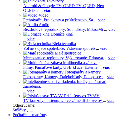
Televízory
Android & Google TV,
OLED TV,
QLED, Neo
QLED T
...
viac
Video
Prehrávače,
Projektory a príslušenstvo,
Sa
...
viac
Audio
Bezdrôtové reproduktory,
Soundbary,
Mikro/Mi
...
viac
Domáce kiná
...
viac
Biela technika
Voľne stojace spotrebiče,
Vstavané spotreb
...
viac
Malé spotrebiče
Meteostanice, teplomery,
Vykurovanie,
Príprava
...
viac
Multimédiá a zábava
Filmy,
Pamäťové karty,
USB kľúče,
Externé
...
viac
Fotoaparáty a kamery
Fotoaparáty,
Kamery,
Ďalekohľady,
Fotopasce,
...
viac
Inteligentné smart
zariadenia.
...
viac
Príslušenstvo TV/AV
TV konzoly na stenu,
Univerzálne diaľkové ov
...
viac
Odporúčame:
Sušičky
, ...
Počítače a smartfóny