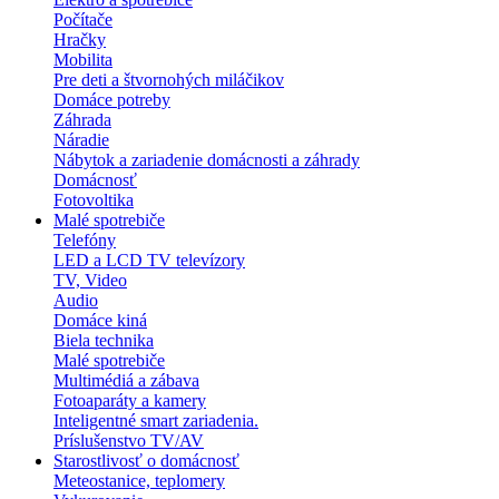
Počítače
Hračky
Mobilita
Pre deti a štvornohých miláčikov
Domáce potreby
Záhrada
Náradie
Nábytok a zariadenie domácnosti a záhrady
Domácnosť
Fotovoltika
Malé spotrebiče
Telefóny
LED a LCD TV televízory
TV, Video
Audio
Domáce kiná
Biela technika
Malé spotrebiče
Multimédiá a zábava
Fotoaparáty a kamery
Inteligentné smart zariadenia.
Príslušenstvo TV/AV
Starostlivosť o domácnosť
Meteostanice, teplomery