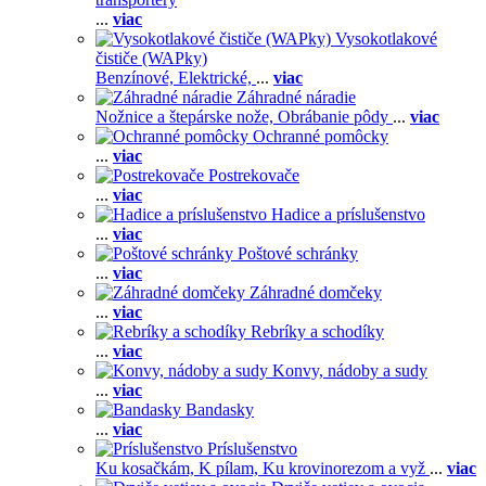
...
viac
Vysokotlakové
čističe (WAPky)
Benzínové,
Elektrické,
...
viac
Záhradné náradie
Nožnice a štepárske nože,
Obrábanie pôdy
...
viac
Ochranné pomôcky
...
viac
Postrekovače
...
viac
Hadice a príslušenstvo
...
viac
Poštové schránky
...
viac
Záhradné domčeky
...
viac
Rebríky a schodíky
...
viac
Konvy, nádoby a sudy
...
viac
Bandasky
...
viac
Príslušenstvo
Ku kosačkám,
K pílam,
Ku krovinorezom a vyž
...
viac