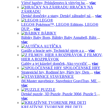
Vírivé bazény,
Príslušenstvo k vírivým ba
...
viac
HRAČKY NA
ZÁHRADU
Detské domčeky a stany,
Detský záhradný ná
...
viac
LEGO®
LEGO® Pokémon™,
LEGO® Editions,
LEGO®
DUP
...
viac
BÁBIKY
Bábiky Baby Born,
Bábiky Baby Annabell,
Bábi
...
viac
AUTÍČKA
Garáže a hracie sety,
Technické stroje a a
...
viac
Z FILMOV,
HIER A ROZPRÁVOK
Gabby a jej kúzelný domček,
Ako vycvičiť
...
viac
SPOLOČENSKÉ HRY
Strategické hry,
Rodinné hry,
Párty hry,
Dets
...
viac
STAVEBNICE
iM.Master stavebnice,
Stavebnice GraviTrax,
ME
...
viac
PUZZLE
Detské puzzle,
3D Puzzle,
Puzzle 300d,
Puzzle 5
...
viac
KREATÍVNE TVORENIE PRE DETI