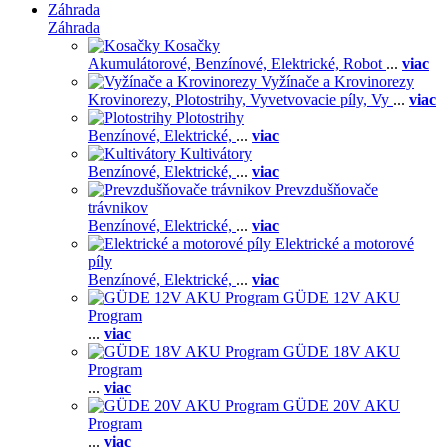
Záhrada
Záhrada
Kosačky
Akumulátorové,
Benzínové,
Elektrické,
Robot
...
viac
Vyžínače a Krovinorezy
Krovinorezy,
Plotostrihy,
Vyvetvovacie píly,
Vy
...
viac
Plotostrihy
Benzínové,
Elektrické,
...
viac
Kultivátory
Benzínové,
Elektrické,
...
viac
Prevzdušňovače
trávnikov
Benzínové,
Elektrické,
...
viac
Elektrické a motorové
píly
Benzínové,
Elektrické,
...
viac
GÜDE 12V AKU
Program
...
viac
GÜDE 18V AKU
Program
...
viac
GÜDE 20V AKU
Program
...
viac