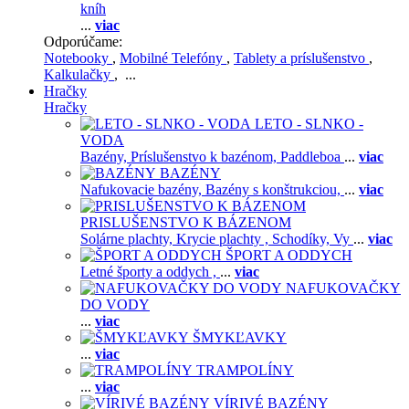
kníh
...
viac
Odporúčame:
Notebooky
,
Mobilné Telefóny
,
Tablety a príslušenstvo
,
Kalkulačky
, ...
Hračky
Hračky
LETO - SLNKO -
VODA
Bazény,
Príslušenstvo k bazénom,
Paddleboa
...
viac
BAZÉNY
Nafukovacie bazény,
Bazény s konštrukciou,
...
viac
PRISLUŠENSTVO K BÁZENOM
Solárne plachty,
Krycie plachty ,
Schodíky,
Vy
...
viac
ŠPORT A ODDYCH
Letné športy a oddych ,
...
viac
NAFUKOVAČKY
DO VODY
...
viac
ŠMYKĽAVKY
...
viac
TRAMPOLÍNY
...
viac
VÍRIVÉ BAZÉNY