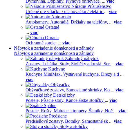
Dymovina,
Doplnky,
Plynové ohrievače,
...
viac
Náradie-Príslušenstvo
Určené pre vŕtačku / uťahovačku / elektric
...
viac
Auto-moto
Autokamery,
Autorádiá,
Držiaky na telefóny,
...
viac
Ostatné
...
viac
Obrana
Ochranné spreje,
...
viac
Nábytok a zariadenie domácnosti a záhrady
Nábytok a zariadenie domácnosti a záhrady
Záhradný nábytok
Zostavy,
Lehátka,
Stoly,
Stoličky a kreslá,
Ser
...
viac
Kuchyne
Kuchyne MiniMax,
Vystavené kuchyne,
Drezy a d
...
viac
Obývačky
Obývačkové zostavy,
Samostatné skrinky,
Ko
...
viac
Detské izby
Postele,
Písacie stoly,
Kancelárske stoličky
...
viac
Spálne
Postele,
Rošty,
Matrace a toppery,
Šatníky,
Noč
...
viac
Predsiene
Predsieňové zostavy,
Botníky,
Samostatné sk
...
viac
Stoly a stoličky