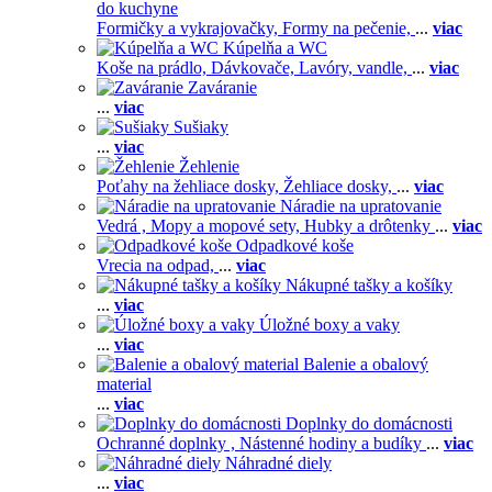
do kuchyne
Formičky a vykrajovačky,
Formy na pečenie,
...
viac
Kúpelňa a WC
Koše na prádlo,
Dávkovače,
Lavóry, vandle,
...
viac
Zaváranie
...
viac
Sušiaky
...
viac
Žehlenie
Poťahy na žehliace dosky,
Žehliace dosky,
...
viac
Náradie na upratovanie
Vedrá ,
Mopy a mopové sety,
Hubky a drôtenky
...
viac
Odpadkové koše
Vrecia na odpad,
...
viac
Nákupné tašky a košíky
...
viac
Úložné boxy a vaky
...
viac
Balenie a obalový
material
...
viac
Doplnky do domácnosti
Ochranné doplnky ,
Nástenné hodiny a budíky
...
viac
Náhradné diely
...
viac