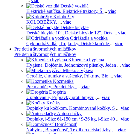
...
viac
Detské vozidlá
Elektrické autíčka,
Elektrické traktory,
Š
...
viac
Kolobežky
KOLOBEŽKY,
...
viac
Detské bicykle
Detské bicykle 10",
Detské bicykle 12",
Dets
...
viac
Odrážadla a vozítka
Cykloodrážadlá ,
Trojkolky,
Detské korčule
...
viac
Pre deti a štvornohých miláčikov
Pre deti a štvornohých miláčikov
Kŕmenie a hygiena
Hygiena,
Dojčenie,
Jednorázové plienky,
Jeden
...
viac
Mlieko a výživa
Cereálie, chrumky a sušienky,
Príkrmy,
Bio
...
viac
Kozmetika
Pre mamičky,
Pre detičky,
...
viac
Drogéria
Upratovanie,
Prípravky proti hmyzu,
...
viac
Kočíky
Doplnky ku kočíkom,
Kombinované kočíky,
S
...
viac
Autosedačky
Doplnky,
i-Size 61-150 cm / 9-36 kg,
i-Size 40
...
viac
Domácnosť
Nábytok,
Bezpečnosť,
Textil do detskej izby,
...
viac