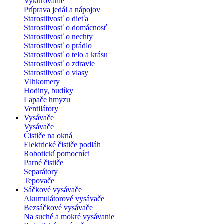
Vykurovanie
Príprava jedál a nápojov
Starostlivosť o dieťa
Starostlivosť o domácnosť
Starostlivosť o nechty
Starostlivosť o prádlo
Starostlivosť o telo a krásu
Starostlivosť o zdravie
Starostlivosť o vlasy
Vlhkomery
Hodiny, budíky
Lapače hmyzu
Ventilátory
Vysávače
Vysávače
Čističe na okná
Elektrické čističe podláh
Robotickí pomocníci
Parné čističe
Separátory
Tepovače
Sáčkové vysávače
Akumulátorové vysávače
Bezsáčkové vysávače
Na suché a mokré vysávanie