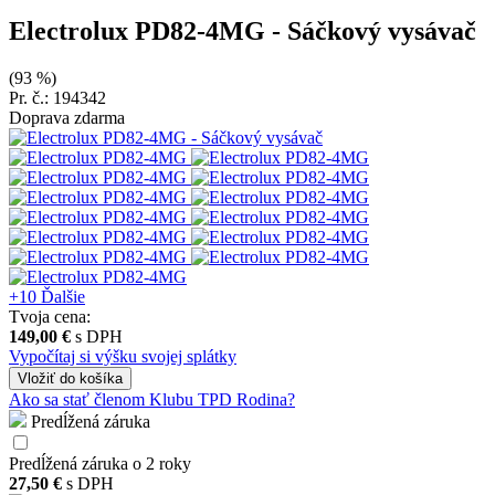
Electrolux PD82-4MG
- Sáčkový vysávač
(93 %)
Pr. č.: 194342
Doprava zdarma
+10
Ďalšie
Tvoja cena:
149,00 €
s DPH
Vypočítaj si výšku svojej splátky
Vložiť
do košíka
Ako sa stať členom Klubu TPD Rodina?
Predĺžená záruka
Predĺžená záruka o 2 roky
27,50 €
s DPH