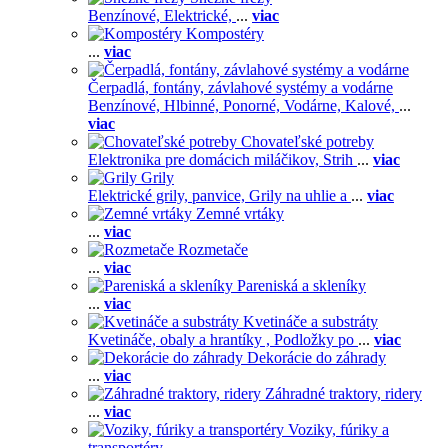
Benzínové,
Elektrické,
...
viac
Kompostéry
...
viac
Čerpadlá, fontány, závlahové systémy a vodárne
Benzínové,
Hlbinné,
Ponorné,
Vodárne,
Kalové,
...
viac
Chovateľské potreby
Elektronika pre domácich miláčikov,
Strih
...
viac
Grily
Elektrické grily, panvice,
Grily na uhlie a
...
viac
Zemné vrtáky
...
viac
Rozmetače
...
viac
Pareniská a skleníky
...
viac
Kvetináče a substráty
Kvetináče, obaly a hrantíky ,
Podložky po
...
viac
Dekorácie do záhrady
...
viac
Záhradné traktory, ridery
...
viac
Voziky, fúriky a
transportéry