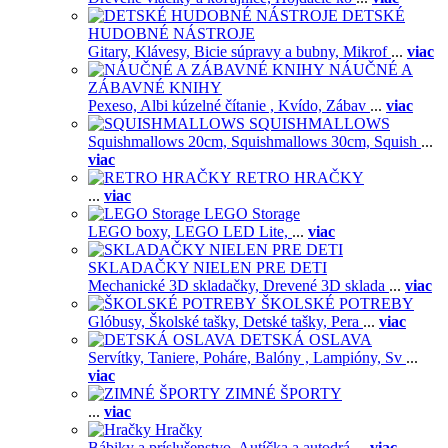
DETSKÉ
HUDOBNÉ NÁSTROJE
Gitary,
Klávesy,
Bicie súpravy a bubny,
Mikrof
...
viac
NÁUČNÉ A
ZÁBAVNÉ KNIHY
Pexeso,
Albi kúzelné čítanie ,
Kvído,
Zábav
...
viac
SQUISHMALLOWS
Squishmallows 20cm,
Squishmallows 30cm,
Squish
...
viac
RETRO HRAČKY
...
viac
LEGO Storage
LEGO boxy,
LEGO LED Lite,
...
viac
SKLADAČKY NIELEN PRE DETI
Mechanické 3D skladačky,
Drevené 3D sklada
...
viac
ŠKOLSKÉ POTREBY
Glóbusy,
Školské tašky,
Detské tašky,
Pera
...
viac
DETSKÁ OSLAVA
Servítky,
Taniere,
Poháre,
Balóny ,
Lampióny,
Sv
...
viac
ZIMNÉ ŠPORTY
...
viac
Hračky
Bábiky a príslušenstvo,
Autíčka a autodrá
...
viac