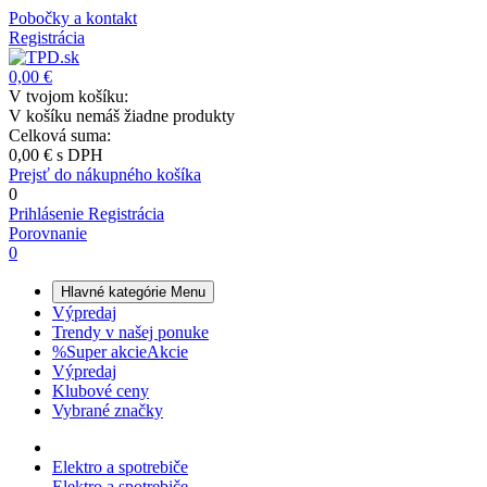
Pobočky a kontakt
Registrácia
0,00 €
V tvojom košíku:
V košíku nemáš žiadne produkty
Celková suma:
0,00 €
s DPH
Prejsť do nákupného košíka
0
Prihlásenie
Registrácia
Porovnanie
0
Hlavné kategórie
Menu
Výpredaj
Trendy v našej ponuke
%
Super akcie
Akcie
Výpredaj
Klubové ceny
Vybrané značky
Elektro a spotrebiče
Elektro a spotrebiče