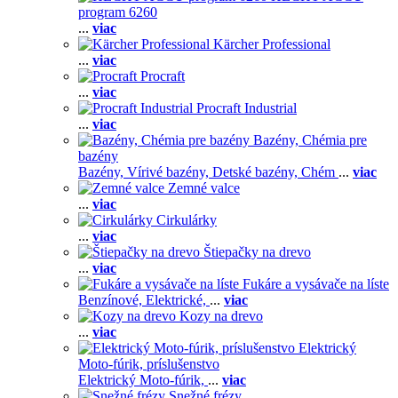
program 6260
...
viac
Kärcher Professional
...
viac
Procraft
...
viac
Procraft Industrial
...
viac
Bazény, Chémia pre
bazény
Bazény,
Vírivé bazény,
Detské bazény,
Chém
...
viac
Zemné valce
...
viac
Cirkulárky
...
viac
Štiepačky na drevo
...
viac
Fukáre a vysávače na líste
Benzínové,
Elektrické,
...
viac
Kozy na drevo
...
viac
Elektrický
Moto-fúrik, príslušenstvo
Elektrický Moto-fúrik,
...
viac
Snežné frézy