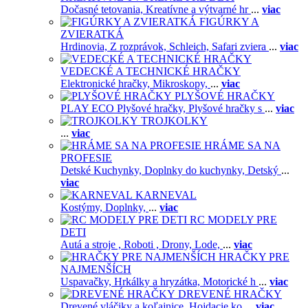
Dočasné tetovania,
Kreatívne a výtvarné hr
...
viac
FIGÚRKY A
ZVIERATKÁ
Hrdinovia,
Z rozprávok,
Schleich,
Safari zviera
...
viac
VEDECKÉ A TECHNICKÉ HRAČKY
Elektronické hračky,
Mikroskopy,
...
viac
PLYŠOVÉ HRAČKY
PLAY ECO Plyšové hračky,
Plyšové hračky s
...
viac
TROJKOLKY
...
viac
HRÁME SA NA
PROFESIE
Detské Kuchynky,
Doplnky do kuchynky,
Detský
...
viac
KARNEVAL
Kostýmy,
Doplnky,
...
viac
RC MODELY PRE
DETI
Autá a stroje ,
Roboti ,
Drony,
Lode,
...
viac
HRAČKY PRE
NAJMENŠÍCH
Uspavačky,
Hrkálky a hryzátka,
Motorické h
...
viac
DREVENÉ HRAČKY
Drevené vláčiky a koľajnice,
Hojdacie ko
...
viac