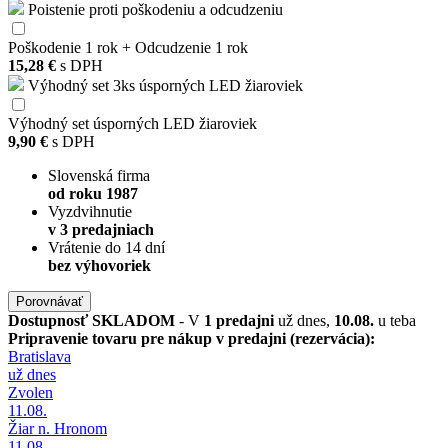
Poistenie proti poškodeniu a odcudzeniu
Poškodenie 1 rok + Odcudzenie 1 rok
15,28 €
s DPH
Výhodný set 3ks úsporných LED žiaroviek
Výhodný set úsporných LED žiaroviek
9,90 €
s DPH
Slovenská firma
od roku 1987
Vyzdvihnutie
v 3 predajniach
Vrátenie do 14 dní
bez výhovoriek
Porovnávať
Dostupnosť
SKLADOM
- V
1 predajni
už dnes,
10.08.
u teba
Pripravenie tovaru pre nákup v predajni (rezervácia):
Bratislava
už dnes
Zvolen
11.08.
Žiar n. Hronom
11.08.