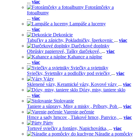
...
viac
Fotorámčeky a
fotoalbumy
...
viac
Lampáše a lucerny
...
viac
Dekorácie
Tabuľky a zápichy,
Pokladničky, šperkovnic
...
viac
Darčekové doplnky
Obrúsky papierové,
Tašky darčekové,
...
viac
Kahance a náplne
...
viac
Sviečky a svietniky
Sviečky,
Svietníky a podložky pod sviečky
...
viac
Vázy
Sklenené vázy,
Keramické vázy,
Kovové vázy
...
viac
Dózy, misy, taniere sklo
...
viac
Stolovanie
Taniere a súpravy,
Misy a misky ,
Príbory,
Poh
...
viac
Varenie,pečenie
Hrnce a sady hrncov ,
Tlakové hrnce,
Panvice,
...
viac
Párty
Tortové sviečky a fontány,
Napichovátka,
...
viac
Náradie a pomôcky