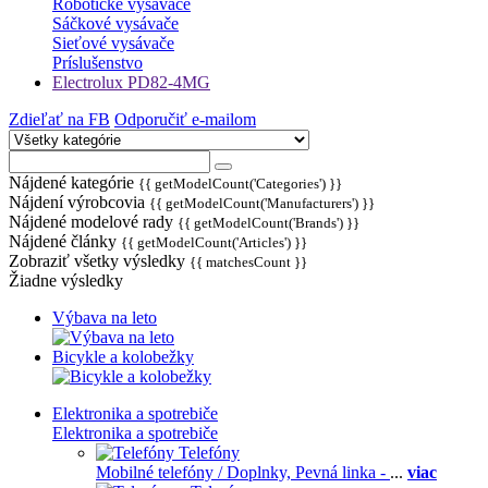
Robotické vysávače
Sáčkové vysávače
Sieťové vysávače
Príslušenstvo
Electrolux PD82-4MG
Zdieľať na FB
Odporučiť e-mailom
Nájdené kategórie
{{ getModelCount('Categories') }}
Nájdení výrobcovia
{{ getModelCount('Manufacturers') }}
Nájdené modelové rady
{{ getModelCount('Brands') }}
Nájdené články
{{ getModelCount('Articles') }}
Zobraziť všetky výsledky
{{ matchesCount }}
Žiadne výsledky
Výbava na leto
Bicykle a kolobežky
Elektronika a spotrebiče
Elektronika a spotrebiče
Telefóny
Mobilné telefóny / Doplnky,
Pevná linka -
...
viac