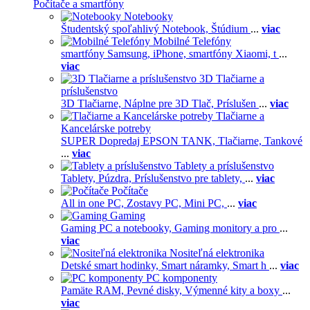
Počítače a smartfóny
Notebooky
Študentský spoľahlivý Notebook,
Štúdium
...
viac
Mobilné Telefóny
smartfóny Samsung,
iPhone,
smartfóny Xiaomi,
t
...
viac
3D Tlačiarne a
príslušenstvo
3D Tlačiarne,
Náplne pre 3D Tlač,
Príslušen
...
viac
Tlačiarne a
Kancelárske potreby
SUPER Dopredaj EPSON TANK,
Tlačiarne,
Tankové
...
viac
Tablety a príslušenstvo
Tablety,
Púzdra,
Príslušenstvo pre tablety,
...
viac
Počítače
All in one PC,
Zostavy PC,
Mini PC,
...
viac
Gaming
Gaming PC a notebooky,
Gaming monitory a pro
...
viac
Nositeľná elektronika
Detské smart hodinky,
Smart náramky,
Smart h
...
viac
PC komponenty
Pamäte RAM,
Pevné disky,
Výmenné kity a boxy
...
viac