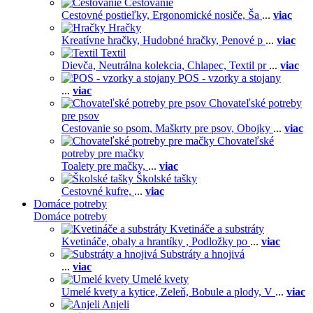
Cestovanie
Cestovné postieľky,
Ergonomické nosiče,
Ša
...
viac
Hračky
Kreatívne hračky,
Hudobné hračky,
Penové p
...
viac
Textil
Dievča,
Neutrálna kolekcia,
Chlapec,
Textil pr
...
viac
POS - vzorky a stojany
...
viac
Chovateľské potreby
pre psov
Cestovanie so psom,
Maškrty pre psov,
Obojky
...
viac
Chovateľské
potreby pre mačky
Toalety pre mačky,
...
viac
Školské tašky
Cestovné kufre,
...
viac
Domáce potreby
Domáce potreby
Kvetináče a substráty
Kvetináče, obaly a hrantíky ,
Podložky po
...
viac
Substráty a hnojivá
...
viac
Umelé kvety
Umelé kvety a kytice,
Zeleň,
Bobule a plody,
V
...
viac
Anjeli