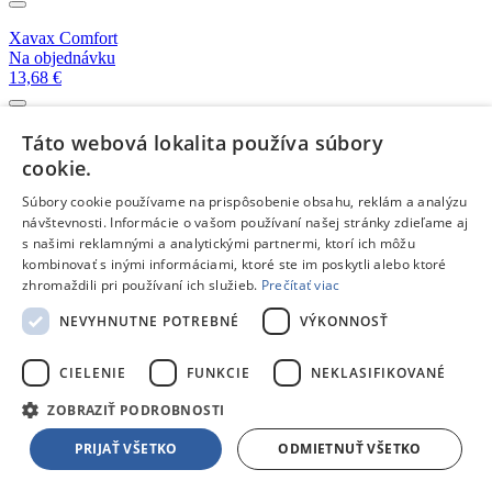
Xavax Comfort
Na objednávku
13,68 €
Xavax Basic
Táto webová lokalita používa súbory
Skladom 2 kusy
cookie.
4,91 €
Súbory cookie používame na prispôsobenie obsahu, reklám a analýzu
návštevnosti. Informácie o vašom používaní našej stránky zdieľame aj
Xavax Comfort
s našimi reklamnými a analytickými partnermi, ktorí ich môžu
Skladom 1 kus
kombinovať s inými informáciami, ktoré ste im poskytli alebo ktoré
12,08 €
zhromaždili pri používaní ich služieb.
Prečítať viac
NEVYHNUTNE POTREBNÉ
VÝKONNOSŤ
Xavax Basic
Skladom 2 kusy
CIELENIE
FUNKCIE
NEKLASIFIKOVANÉ
13,90 €
ZOBRAZIŤ PODROBNOSTI
Xavax turbo hubica (turbo kefa)
PRIJAŤ VŠETKO
ODMIETNUŤ VŠETKO
Skladom 1 kus
21,47 €