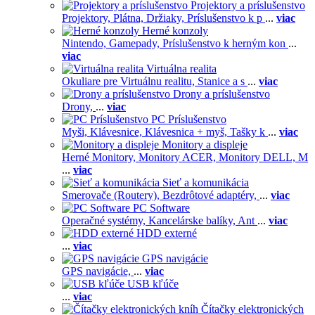
Projektory a príslušenstvo
Projektory,
Plátna,
Držiaky,
Príslušenstvo k p
...
viac
Herné konzoly
Nintendo,
Gamepady,
Príslušenstvo k herným kon
...
viac
Virtuálna realita
Okuliare pre Virtuálnu realitu,
Stanice a s
...
viac
Drony a príslušenstvo
Drony,
...
viac
PC Príslušenstvo
Myši,
Klávesnice,
Klávesnica + myš,
Tašky k
...
viac
Monitory a displeje
Herné Monitory,
Monitory ACER,
Monitory DELL,
M
...
viac
Sieť a komunikácia
Smerovače (Routery),
Bezdrôtové adaptéry,
...
viac
PC Software
Operačné systémy,
Kancelárske balíky,
Ant
...
viac
HDD externé
...
viac
GPS navigácie
GPS navigácie,
...
viac
USB kľúče
...
viac
Čítačky elektronických