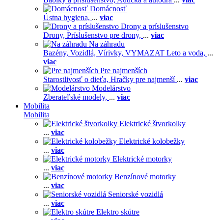
Domácnosť
Ústna hygiena,
...
viac
Drony a príslušenstvo
Drony,
Príslušenstvo pre drony,
...
viac
Na záhradu
Bazény,
Vozidlá,
Vírivky,
VYMAZAT Leto a voda,
...
viac
Pre najmenších
Starostlivosť o dieťa,
Hračky pre najmenší
...
viac
Modelárstvo
Zberateľské modely,
...
viac
Mobilita
Mobilita
Elektrické štvorkolky
...
viac
Elektrické kolobežky
...
viac
Elektrické motorky
...
viac
Benzínové motorky
...
viac
Seniorské vozidlá
...
viac
Elektro skútre