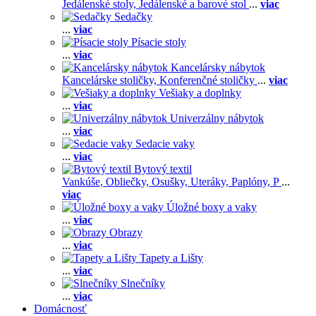
Jedálenské stoly,
Jedálenské a barové stol
...
viac
Sedačky
...
viac
Písacie stoly
...
viac
Kancelársky nábytok
Kancelárske stoličky,
Konferenčné stoličky
...
viac
Vešiaky a doplnky
...
viac
Univerzálny nábytok
...
viac
Sedacie vaky
...
viac
Bytový textil
Vankúše,
Obliečky,
Osušky,
Uteráky,
Paplóny,
P
...
viac
Úložné boxy a vaky
...
viac
Obrazy
...
viac
Tapety a Lišty
...
viac
Slnečníky
...
viac
Domácnosť