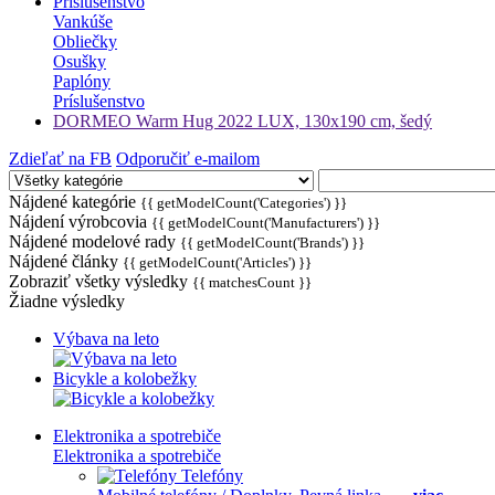
Príslušenstvo
Vankúše
Obliečky
Osušky
Paplóny
Príslušenstvo
DORMEO Warm Hug 2022 LUX, 130x190 cm, šedý
Zdieľať na FB
Odporučiť e-mailom
Nájdené kategórie
{{ getModelCount('Categories') }}
Nájdení výrobcovia
{{ getModelCount('Manufacturers') }}
Nájdené modelové rady
{{ getModelCount('Brands') }}
Nájdené články
{{ getModelCount('Articles') }}
Zobraziť všetky výsledky
{{ matchesCount }}
Žiadne výsledky
Výbava na leto
Bicykle a kolobežky
Elektronika a spotrebiče
Elektronika a spotrebiče
Telefóny