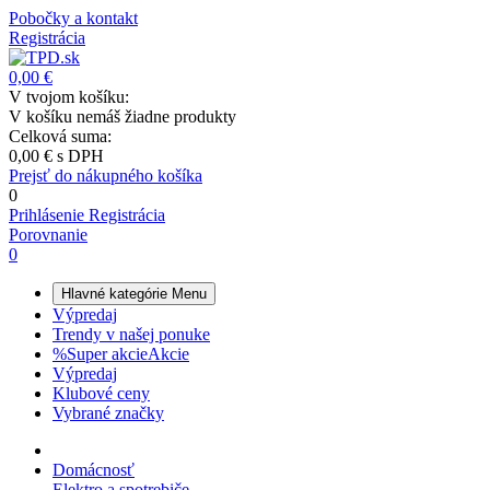
Pobočky a kontakt
Registrácia
0,00 €
V tvojom košíku:
V košíku nemáš žiadne produkty
Celková suma:
0,00 €
s DPH
Prejsť do nákupného košíka
0
Prihlásenie
Registrácia
Porovnanie
0
Hlavné kategórie
Menu
Výpredaj
Trendy v našej ponuke
%
Super akcie
Akcie
Výpredaj
Klubové ceny
Vybrané značky
Domácnosť
Elektro a spotrebiče