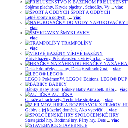
PRISLUŠENS
Solárne plachty,
Krycie plachty ,
Schodíky,
Vy
...
viac
ŠPORT A ODDYCH
Letné športy a oddych ,
...
viac
NAFUKOVAČKY 
...
viac
ŠMYKĽAVKY
...
viac
TRAMPOLÍNY
...
viac
VÍRIVÉ BAZÉNY
Vírivé bazény,
Príslušenstvo k vírivým ba
...
viac
HRAČKY NA ZÁHR
Detské domčeky a stany,
Detský záhradný ná
...
viac
LEGO®
LEGO® Pokémon™,
LEGO® Editions,
LEGO® DUP
BÁBIKY
Bábiky Baby Born,
Bábiky Baby Annabell,
Bábi
...
viac
AUTÍČKA
Garáže a hracie sety,
Technické stroje a a
...
viac
Z FILMOV, 
Gabby a jej kúzelný domček,
Ako vycvičiť
...
viac
SPOLOČENSKÉ HRY
Strategické hry,
Rodinné hry,
Párty hry,
Dets
...
viac
STAVEBNICE