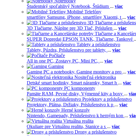
Notebooky
Študentský spoľahlivý Notebook,
Štúdium
...
viac
Mobilné Telefóny
smartfóny Samsung,
iPhone,
smartfóny Xiaomi,
t
...
viac
3D Tlačiarne a príslušen
3D Tlačiarne,
Náplne pre 3D Tlač,
Príslušen
...
viac
Tlačiarne a Kancelár
SUPER Dopredaj EPSON TANK,
Tlačiarne,
Tankové
.
Tablety a príslušenstvo
Tablety,
Púzdra,
Príslušenstvo pre tablety,
...
viac
Počítače
All in one PC,
Zostavy PC,
Mini PC,
...
viac
Gaming
Gaming PC a notebooky,
Gaming monitory a pro
...
viac
Nositeľná elektronika
Detské smart hodinky,
Smart náramky,
Smart h
...
viac
PC komponenty
Pamäte RAM,
Pevné disky,
Výmenné kity a boxy
...
via
Projektory a príslušenstvo
Projektory,
Plátna,
Držiaky,
Príslušenstvo k p
...
viac
Herné konzoly
Nintendo,
Gamepady,
Príslušenstvo k herným kon
...
via
Virtuálna realita
Okuliare pre Virtuálnu realitu,
Stanice a s
...
viac
Drony a príslušenstvo