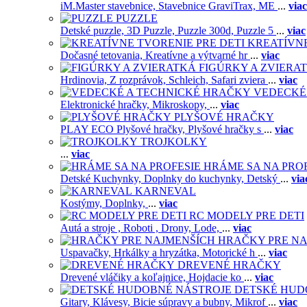
iM.Master stavebnice,
Stavebnice GraviTrax,
ME
...
viac
PUZZLE
Detské puzzle,
3D Puzzle,
Puzzle 300d,
Puzzle 5
...
viac
KREATÍVNE
Dočasné tetovania,
Kreatívne a výtvarné hr
...
viac
FIGÚRKY A ZVIERA
Hrdinovia,
Z rozprávok,
Schleich,
Safari zviera
...
viac
VEDECKÉ
Elektronické hračky,
Mikroskopy,
...
viac
PLYŠOVÉ HRAČKY
PLAY ECO Plyšové hračky,
Plyšové hračky s
...
viac
TROJKOLKY
...
viac
HRÁME SA NA PRO
Detské Kuchynky,
Doplnky do kuchynky,
Detský
...
via
KARNEVAL
Kostýmy,
Doplnky,
...
viac
RC MODELY PRE DETI
Autá a stroje ,
Roboti ,
Drony,
Lode,
...
viac
HRAČKY PRE NA
Uspavačky,
Hrkálky a hryzátka,
Motorické h
...
viac
DREVENÉ HRAČKY
Drevené vláčiky a koľajnice,
Hojdacie ko
...
viac
DETSKÉ HUD
Gitary,
Klávesy,
Bicie súpravy a bubny,
Mikrof
...
viac