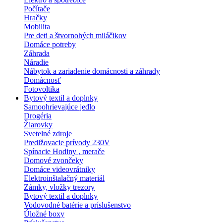
Počítače
Hračky
Mobilita
Pre deti a štvornohých miláčikov
Domáce potreby
Záhrada
Náradie
Nábytok a zariadenie domácnosti a záhrady
Domácnosť
Fotovoltika
Bytový textil a doplnky
Samoohrievajúce jedlo
Drogéria
Žiarovky
Svetelné zdroje
Predlžovacie prívody 230V
Spínacie Hodiny , merače
Domové zvončeky
Domáce videovrátniky
Elektroinštalačný materiál
Zámky, vložky trezory
Bytový textil a doplnky
Vodovodné batérie a príslušenstvo
Úložné boxy