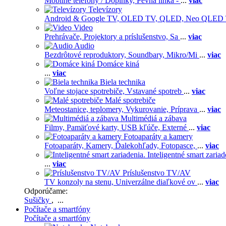
Mobilné telefóny / Doplnky,
Pevná linka -
...
viac
Televízory
Android & Google TV,
OLED TV,
QLED, Neo QLED
Video
Prehrávače,
Projektory a príslušenstvo,
Sa
...
viac
Audio
Bezdrôtové reproduktory,
Soundbary,
Mikro/Mi
...
viac
Domáce kiná
...
viac
Biela technika
Voľne stojace spotrebiče,
Vstavané spotreb
...
viac
Malé spotrebiče
Meteostanice, teplomery,
Vykurovanie,
Príprava
...
viac
Multimédiá a zábava
Filmy,
Pamäťové karty,
USB kľúče,
Externé
...
viac
Fotoaparáty a kamery
Fotoaparáty,
Kamery,
Ďalekohľady,
Fotopasce,
...
viac
Inteligentné smart zariad
...
viac
Príslušenstvo TV/AV
TV konzoly na stenu,
Univerzálne diaľkové ov
...
viac
Odporúčame:
Sušičky
, ...
Počítače a smartfóny
Počítače a smartfóny