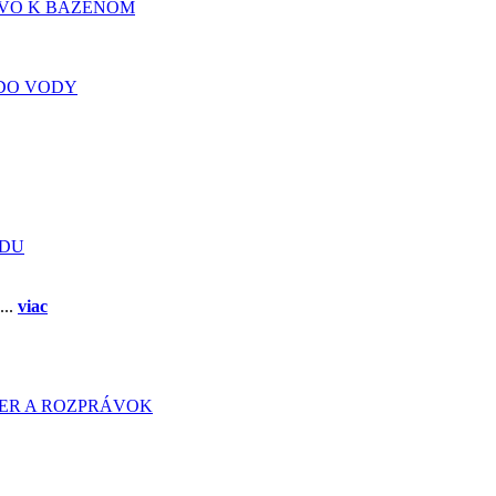
TVO K BÁZENOM
DO VODY
ADU
...
viac
HIER A ROZPRÁVOK