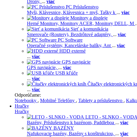
Drony,
...
viac
PC Príslušenstvo
Myši,
Klávesnice,
Klávesnica + myš,
Tašky k
...
viac
Monitory a displeje
Herné Monitory,
Monitory ACER,
Monitory DELL,
M
.
Sieť a komunikácia
Smerovače (Routery),
Bezdrôtové adaptéry,
...
viac
PC Software
Operačné systémy,
Kancelárske balíky,
Ant
...
viac
HDD externé
...
viac
GPS navigácie
GPS navigácie,
...
viac
USB kľúče
...
viac
Čítačky elektronických k
...
viac
Odporúčame:
Notebooky
,
Mobilné Telefóny
,
Tablety a príslušenstvo
,
Kalk
Hračky
Hračky
LETO - SLNKO - VOD
Bazény,
Príslušenstvo k bazénom,
Paddleboa
...
viac
BAZÉNY
Nafukovacie bazény,
Bazény s konštrukciou,
...
viac