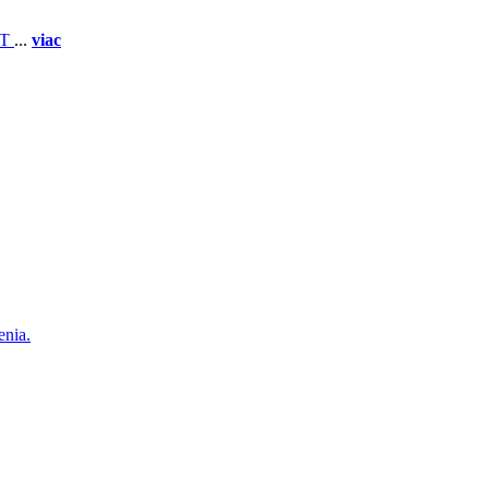
 T
...
viac
enia.