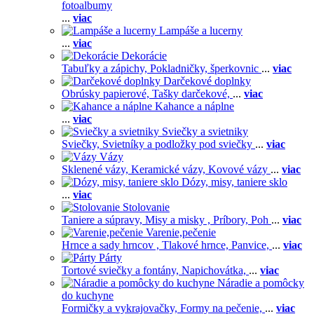
fotoalbumy
...
viac
Lampáše a lucerny
...
viac
Dekorácie
Tabuľky a zápichy,
Pokladničky, šperkovnic
...
viac
Darčekové doplnky
Obrúsky papierové,
Tašky darčekové,
...
viac
Kahance a náplne
...
viac
Sviečky a svietniky
Sviečky,
Svietníky a podložky pod sviečky
...
viac
Vázy
Sklenené vázy,
Keramické vázy,
Kovové vázy
...
viac
Dózy, misy, taniere sklo
...
viac
Stolovanie
Taniere a súpravy,
Misy a misky ,
Príbory,
Poh
...
viac
Varenie,pečenie
Hrnce a sady hrncov ,
Tlakové hrnce,
Panvice,
...
viac
Párty
Tortové sviečky a fontány,
Napichovátka,
...
viac
Náradie a pomôcky
do kuchyne
Formičky a vykrajovačky,
Formy na pečenie,
...
viac