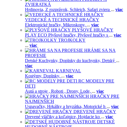
ZVIERATKÁ
Hrdinovia,
Z rozprávok,
Schleich,
Safari zviera
...
viac
VEDECKÉ A TECHNICKÉ HRAČKY
Elektronické hračky,
Mikroskopy,
...
viac
PLYŠOVÉ HRAČKY
PLAY ECO Plyšové hračky,
Plyšové hračky s
...
viac
TROJKOLKY
...
viac
HRÁME SA NA
PROFESIE
Detské Kuchynky,
Doplnky do kuchynky,
Detský
...
viac
KARNEVAL
Kostýmy,
Doplnky,
...
viac
RC MODELY PRE
DETI
Autá a stroje ,
Roboti ,
Drony,
Lode,
...
viac
HRAČKY PRE
NAJMENŠÍCH
Uspavačky,
Hrkálky a hryzátka,
Motorické h
...
viac
DREVENÉ HRAČKY
Drevené vláčiky a koľajnice,
Hojdacie ko
...
viac
DETSKÉ
HUDOBNÉ NÁSTROJE