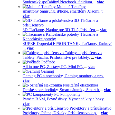
Študentský spoľahlivý Notebook,
Štúdium
...
viac
Mobilné Telefóny
smartfóny Samsung,
iPhone,
smartfóny Xiaomi,
t
...
viac
3D Tlačiarne a
príslušenstvo
3D Tlačiarne,
Náplne pre 3D Tlač,
Príslušen
...
viac
Tlačiarne a
Kancelárske potreby
SUPER Dopredaj EPSON TANK,
Tlačiarne,
Tankové
...
viac
Tablety a príslušenstvo
Tablety,
Púzdra,
Príslušenstvo pre tablety,
...
viac
Počítače
All in one PC,
Zostavy PC,
Mini PC,
...
viac
Gaming
Gaming PC a notebooky,
Gaming monitory a pro
...
viac
Nositeľná elektronika
Detské smart hodinky,
Smart náramky,
Smart h
...
viac
PC komponenty
Pamäte RAM,
Pevné disky,
Výmenné kity a boxy
...
viac
Projektory a príslušenstvo
Projektory,
Plátna,
Držiaky,
Príslušenstvo k p
...
viac