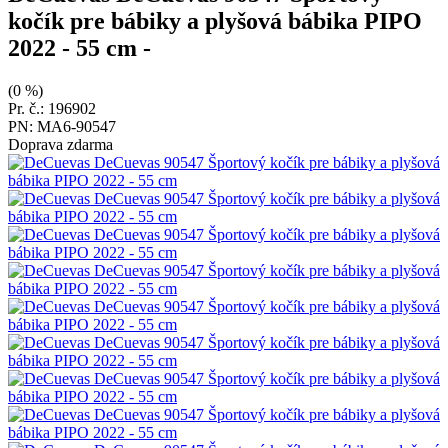
kočík pre bábiky a plyšová bábika PIPO
2022 - 55 cm
-
(0 %)
Pr. č.: 196902
PN: MA6-90547
Doprava zdarma