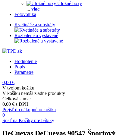
Úložné boxy
...
viac
Fotovoltika
Kvetináče a substráty
Rozbalené a vystavené
Hodnotenie
Popis
Parametre
0,00 €
V tvojom košíku:
V košíku nemáš žiadne produkty
Celková suma:
0,00 €
s DPH
Prejsť do nákupného košíka
0
Späť na Kočíky pre bábiky
DeCuevas DeCuevas 90547 Športový