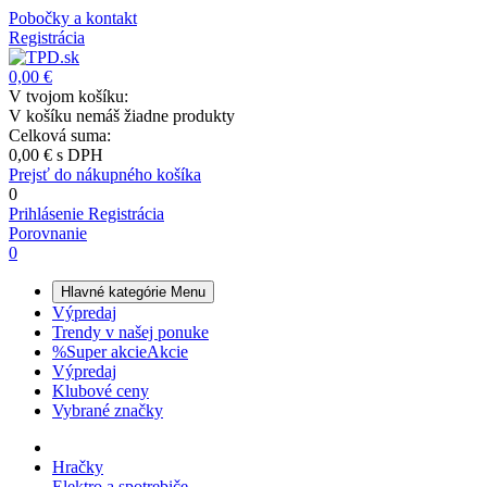
Pobočky a kontakt
Registrácia
0,00 €
V tvojom košíku:
V košíku nemáš žiadne produkty
Celková suma:
0,00 €
s DPH
Prejsť do nákupného košíka
0
Prihlásenie
Registrácia
Porovnanie
0
Hlavné kategórie
Menu
Výpredaj
Trendy v našej ponuke
%
Super akcie
Akcie
Výpredaj
Klubové ceny
Vybrané značky
Hračky
Elektro a spotrebiče