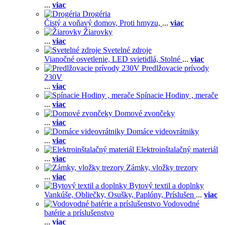
...
viac
Drogéria
Čistý a voňavý domov,
Proti hmyzu,
...
viac
Žiarovky
...
viac
Svetelné zdroje
Vianočné osvetlenie,
LED svietidlá,
Stolné
...
viac
Predlžovacie prívody
230V
...
viac
Spínacie Hodiny , merače
...
viac
Domové zvončeky
...
viac
Domáce videovrátniky
...
viac
Elektroinštalačný materiál
...
viac
Zámky, vložky trezory
...
viac
Bytový textil a doplnky
Vankúše,
Obliečky,
Osušky,
Paplóny,
Príslušen
...
viac
Vodovodné
batérie a príslušenstvo
...
viac