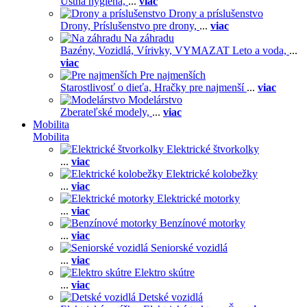
Ústna hygiena,
...
viac
Drony a príslušenstvo
Drony,
Príslušenstvo pre drony,
...
viac
Na záhradu
Bazény,
Vozidlá,
Vírivky,
VYMAZAT Leto a voda,
...
viac
Pre najmenších
Starostlivosť o dieťa,
Hračky pre najmenší
...
viac
Modelárstvo
Zberateľské modely,
...
viac
Mobilita
Mobilita
Elektrické štvorkolky
...
viac
Elektrické kolobežky
...
viac
Elektrické motorky
...
viac
Benzínové motorky
...
viac
Seniorské vozidlá
...
viac
Elektro skútre
...
viac
Detské vozidlá