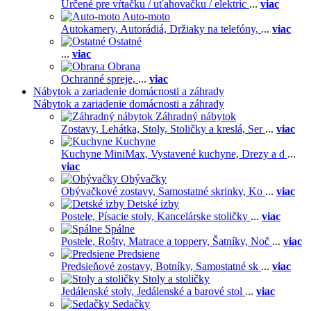
Určené pre vŕtačku / uťahovačku / elektric
...
viac
Auto-moto
Autokamery,
Autorádiá,
Držiaky na telefóny,
...
viac
Ostatné
...
viac
Obrana
Ochranné spreje,
...
viac
Nábytok a zariadenie domácnosti a záhrady
Nábytok a zariadenie domácnosti a záhrady
Záhradný nábytok
Zostavy,
Lehátka,
Stoly,
Stoličky a kreslá,
Ser
...
viac
Kuchyne
Kuchyne MiniMax,
Vystavené kuchyne,
Drezy a d
...
viac
Obývačky
Obývačkové zostavy,
Samostatné skrinky,
Ko
...
viac
Detské izby
Postele,
Písacie stoly,
Kancelárske stoličky
...
viac
Spálne
Postele,
Rošty,
Matrace a toppery,
Šatníky,
Noč
...
viac
Predsiene
Predsieňové zostavy,
Botníky,
Samostatné sk
...
viac
Stoly a stoličky
Jedálenské stoly,
Jedálenské a barové stol
...
viac
Sedačky