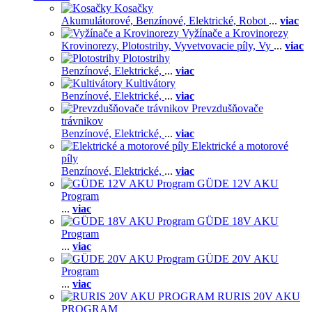
Kosačky
Akumulátorové,
Benzínové,
Elektrické,
Robot
...
viac
Vyžínače a Krovinorezy
Krovinorezy,
Plotostrihy,
Vyvetvovacie píly,
Vy
...
viac
Plotostrihy
Benzínové,
Elektrické,
...
viac
Kultivátory
Benzínové,
Elektrické,
...
viac
Prevzdušňovače
trávnikov
Benzínové,
Elektrické,
...
viac
Elektrické a motorové
píly
Benzínové,
Elektrické,
...
viac
GÜDE 12V AKU
Program
...
viac
GÜDE 18V AKU
Program
...
viac
GÜDE 20V AKU
Program
...
viac
RURIS 20V AKU
PROGRAM