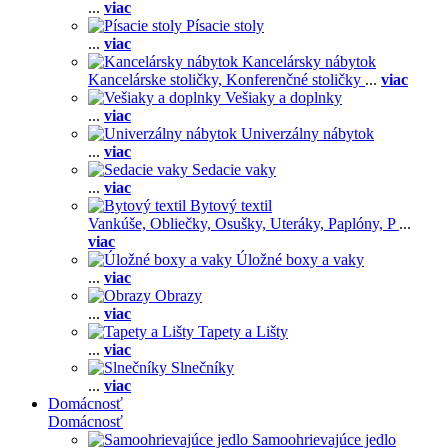
...
viac
Písacie stoly
...
viac
Kancelársky nábytok
Kancelárske stoličky,
Konferenčné stoličky
...
viac
Vešiaky a doplnky
...
viac
Univerzálny nábytok
...
viac
Sedacie vaky
...
viac
Bytový textil
Vankúše,
Obliečky,
Osušky,
Uteráky,
Paplóny,
P
...
viac
Úložné boxy a vaky
...
viac
Obrazy
...
viac
Tapety a Lišty
...
viac
Slnečníky
...
viac
Domácnosť
Domácnosť
Samoohrievajúce jedlo