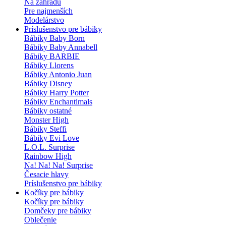
Na záhradu
Pre najmenších
Modelárstvo
Príslušenstvo pre bábiky
Bábiky Baby Born
Bábiky Baby Annabell
Bábiky BARBIE
Bábiky Llorens
Bábiky Antonio Juan
Bábiky Disney
Bábiky Harry Potter
Bábiky Enchantimals
Bábiky ostatné
Monster High
Bábiky Steffi
Bábiky Evi Love
L.O.L. Surprise
Rainbow High
Na! Na! Na! Surprise
Česacie hlavy
Príslušenstvo pre bábiky
Kočíky pre bábiky
Kočíky pre bábiky
Domčeky pre bábiky
Oblečenie