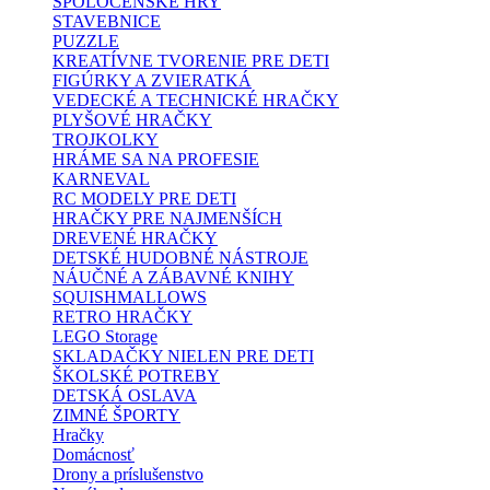
SPOLOČENSKÉ HRY
STAVEBNICE
PUZZLE
KREATÍVNE TVORENIE PRE DETI
FIGÚRKY A ZVIERATKÁ
VEDECKÉ A TECHNICKÉ HRAČKY
PLYŠOVÉ HRAČKY
TROJKOLKY
HRÁME SA NA PROFESIE
KARNEVAL
RC MODELY PRE DETI
HRAČKY PRE NAJMENŠÍCH
DREVENÉ HRAČKY
DETSKÉ HUDOBNÉ NÁSTROJE
NÁUČNÉ A ZÁBAVNÉ KNIHY
SQUISHMALLOWS
RETRO HRAČKY
LEGO Storage
SKLADAČKY NIELEN PRE DETI
ŠKOLSKÉ POTREBY
DETSKÁ OSLAVA
ZIMNÉ ŠPORTY
Hračky
Domácnosť
Drony a príslušenstvo