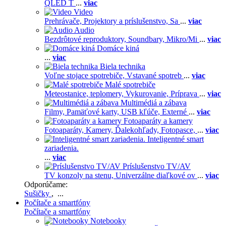
QLED T
...
viac
Video
Prehrávače,
Projektory a príslušenstvo,
Sa
...
viac
Audio
Bezdrôtové reproduktory,
Soundbary,
Mikro/Mi
...
viac
Domáce kiná
...
viac
Biela technika
Voľne stojace spotrebiče,
Vstavané spotreb
...
viac
Malé spotrebiče
Meteostanice, teplomery,
Vykurovanie,
Príprava
...
viac
Multimédiá a zábava
Filmy,
Pamäťové karty,
USB kľúče,
Externé
...
viac
Fotoaparáty a kamery
Fotoaparáty,
Kamery,
Ďalekohľady,
Fotopasce,
...
viac
Inteligentné smart
zariadenia.
...
viac
Príslušenstvo TV/AV
TV konzoly na stenu,
Univerzálne diaľkové ov
...
viac
Odporúčame:
Sušičky
, ...
Počítače a smartfóny
Počítače a smartfóny
Notebooky