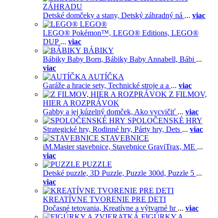
ZÁHRADU
Detské domčeky a stany,
Detský záhradný ná
...
viac
LEGO®
LEGO® Pokémon™,
LEGO® Editions,
LEGO®
DUP
...
viac
BÁBIKY
Bábiky Baby Born,
Bábiky Baby Annabell,
Bábi
...
viac
AUTÍČKA
Garáže a hracie sety,
Technické stroje a a
...
viac
Z FILMOV,
HIER A ROZPRÁVOK
Gabby a jej kúzelný domček,
Ako vycvičiť
...
viac
SPOLOČENSKÉ HRY
Strategické hry,
Rodinné hry,
Párty hry,
Dets
...
viac
STAVEBNICE
iM.Master stavebnice,
Stavebnice GraviTrax,
ME
...
viac
PUZZLE
Detské puzzle,
3D Puzzle,
Puzzle 300d,
Puzzle 5
...
viac
KREATÍVNE TVORENIE PRE DETI
Dočasné tetovania,
Kreatívne a výtvarné hr
...
viac
FIGÚRKY A