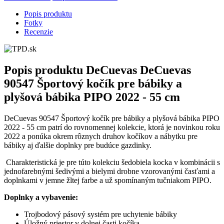
Popis produktu
Fotky
Recenzie
Popis produktu
DeCuevas DeCuevas
90547 Športový kočík pre bábiky a
plyšová bábika PIPO 2022 - 55 cm
DeCuevas 90547 Športový kočík pre bábiky a plyšová bábika PIPO
2022 - 55 cm patrí do rovnomennej kolekcie, ktorá je novinkou roku
2022 a ponúka okrem rôznych druhov kočíkov a nábytku pre
bábiky aj ďalšie doplnky pre budúce gazdinky.
Charakteristická je pre túto kolekciu šedobiela kocka v kombinácii s
jednofarebnými šedivými a bielymi drobne vzorovanými časťami a
doplnkami v jemne žltej farbe a už spomínaným tučniakom PIPO.
Doplnky a vybavenie:
Trojbodový pásový systém pre uchytenie bábiky
Úložný priestor v dolnej časti kočíka