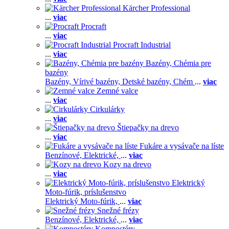
Kärcher Professional
...
viac
Procraft
...
viac
Procraft Industrial
...
viac
Bazény, Chémia pre
bazény
Bazény,
Vírivé bazény,
Detské bazény,
Chém
...
viac
Zemné valce
...
viac
Cirkulárky
...
viac
Štiepačky na drevo
...
viac
Fukáre a vysávače na líste
Benzínové,
Elektrické,
...
viac
Kozy na drevo
...
viac
Elektrický
Moto-fúrik, príslušenstvo
Elektrický Moto-fúrik,
...
viac
Snežné frézy
Benzínové,
Elektrické,
...
viac
Kompostéry