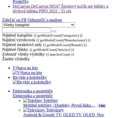
Postieľky
DeCuevas DeCuevas 90547 Športový kočík pre bábiky a
plyšová bábika PIPO 2022 - 55 cm
Zdieľať na FB
Odporučiť e-mailom
Nájdené kategórie
{{ getModelCount('Categories') }}
Nájdení výrobcovia
{{ getModelCount('Manufacturers') }}
Nájdené modelové rady
{{ getModelCount('Brands') }}
Nájdené články
{{ getModelCount('Articles') }}
Zobraziť všetky výsledky
{{ matchesCount }}
Žiadne výsledky
Výbava na leto
Bicykle a kolobežky
Elektronika a spotrebiče
Elektronika a spotrebiče
Telefóny
Mobilné telefóny / Doplnky,
Pevná linka -
...
viac
Televízory
Android & Google TV,
OLED TV,
QLED, Neo