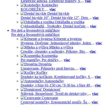
Elektrické autíčka,
Elektrické traktory,
Š
...
viac
Kolobežky
KOLOBEŽKY,
...
viac
Detské bicykle
Detské bicykle 10",
Detské bicykle 12",
Dets
...
viac
Odrážadla a vozítka
Cykloodrážadlá ,
Trojkolky,
Detské korčule
...
viac
Pre deti a štvornohých miláčikov
Pre deti a štvornohých miláčikov
Kŕmenie a hygiena
Hygiena,
Dojčenie,
Jednorázové plienky,
Jeden
...
viac
Mlieko a výživa
Cereálie, chrumky a sušienky,
Príkrmy,
Bio
...
viac
Kozmetika
Pre mamičky,
Pre detičky,
...
viac
Drogéria
Upratovanie,
Prípravky proti hmyzu,
...
viac
Kočíky
Doplnky ku kočíkom,
Kombinované kočíky,
S
...
viac
Autosedačky
Doplnky,
i-Size 61-150 cm / 9-36 kg,
i-Size 40
...
viac
Domácnosť
Nábytok,
Bezpečnosť,
Textil do detskej izby,
...
viac
Cestovanie
Cestovné postieľky,
Ergonomické nosiče,
Ša
...
viac