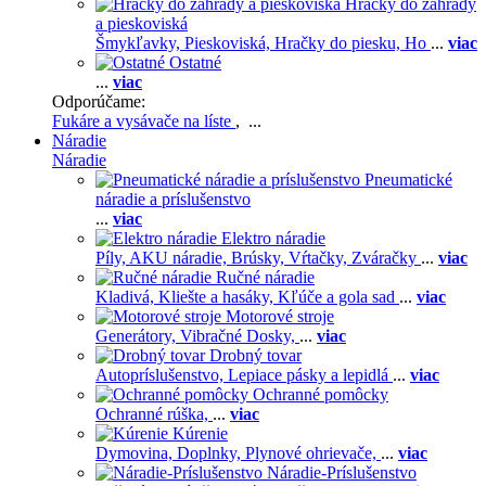
Hračky do záhrady
a pieskoviská
Šmykľavky,
Pieskoviská,
Hračky do piesku,
Ho
...
viac
Ostatné
...
viac
Odporúčame:
Fukáre a vysávače na líste
, ...
Náradie
Náradie
Pneumatické
náradie a príslušenstvo
...
viac
Elektro náradie
Píly,
AKU náradie,
Brúsky,
Vŕtačky,
Zváračky
...
viac
Ručné náradie
Kladivá,
Kliešte a hasáky,
Kľúče a gola sad
...
viac
Motorové stroje
Generátory,
Vibračné Dosky,
...
viac
Drobný tovar
Autopríslušenstvo,
Lepiace pásky a lepidlá
...
viac
Ochranné pomôcky
Ochranné rúška,
...
viac
Kúrenie
Dymovina,
Doplnky,
Plynové ohrievače,
...
viac
Náradie-Príslušenstvo