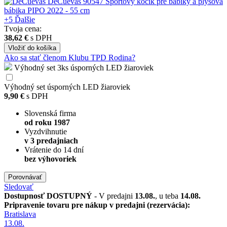
+5
Ďalšie
Tvoja cena:
38,62 €
s DPH
Vložiť
do košíka
Ako sa stať členom Klubu TPD Rodina?
Výhodný set 3ks úsporných LED žiaroviek
Výhodný set úsporných LED žiaroviek
9,90 €
s DPH
Slovenská firma
od roku 1987
Vyzdvihnutie
v 3 predajniach
Vrátenie do 14 dní
bez výhovoriek
Porovnávať
Sledovať
Dostupnosť
DOSTUPNÝ
- V predajni
13.08.
, u teba
14.08.
Pripravenie tovaru pre nákup v predajni (rezervácia):
Bratislava
13.08.