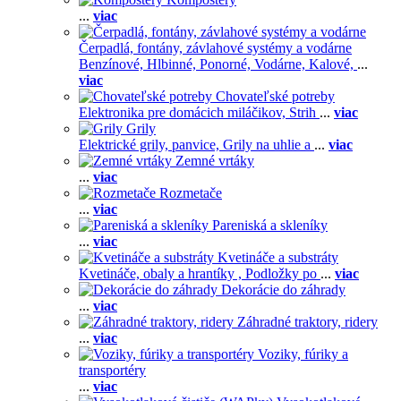
...
viac
Čerpadlá, fontány, závlahové systémy a vodárne
Benzínové,
Hlbinné,
Ponorné,
Vodárne,
Kalové,
...
viac
Chovateľské potreby
Elektronika pre domácich miláčikov,
Strih
...
viac
Grily
Elektrické grily, panvice,
Grily na uhlie a
...
viac
Zemné vrtáky
...
viac
Rozmetače
...
viac
Pareniská a skleníky
...
viac
Kvetináče a substráty
Kvetináče, obaly a hrantíky ,
Podložky po
...
viac
Dekorácie do záhrady
...
viac
Záhradné traktory, ridery
...
viac
Voziky, fúriky a
transportéry
...
viac