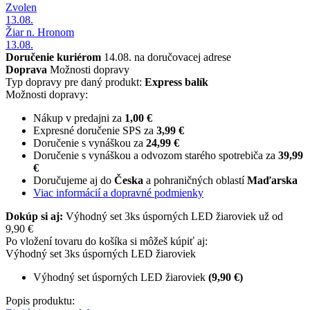
Zvolen
13.08.
Žiar n. Hronom
13.08.
Doručenie kuriérom
14.08. na doručovacej adrese
Doprava
Možnosti dopravy
Typ dopravy pre daný produkt:
Express balík
Možnosti dopravy:
Nákup v predajni za
1,00 €
Expresné doručenie SPS za
3,99 €
Doručenie s vynáškou za
24,99 €
Doručenie s vynáškou a odvozom starého spotrebiča za
39,99
€
Doručujeme aj do
Česka
a pohraničných oblastí
Maďarska
Viac informácií a dopravné podmienky
Dokúp si aj:
Výhodný set 3ks úsporných LED žiaroviek už od
9,90 €
Po vložení tovaru do košíka si môžeš kúpiť aj:
Výhodný set 3ks úsporných LED žiaroviek
Výhodný set úsporných LED žiaroviek
(9,90 €)
Popis produktu: