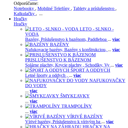
Odporúčame:
Notebooky
,
Mobilné Telefóny
,
Tablety a príslušenstvo
,
Kalkulačky
, ...
Hračky
Hračky
LETO - SLNKO -
VODA
Bazény,
Príslušenstvo k bazénom,
Paddleboa
...
viac
BAZÉNY
Nafukovacie bazény,
Bazény s konštrukciou,
...
viac
PRISLUŠENSTVO K BÁZENOM
Solárne plachty,
Krycie plachty ,
Schodíky,
Vy
...
viac
ŠPORT A ODDYCH
Letné športy a oddych ,
...
viac
NAFUKOVAČKY
DO VODY
...
viac
ŠMYKĽAVKY
...
viac
TRAMPOLÍNY
...
viac
VÍRIVÉ BAZÉNY
Vírivé bazény,
Príslušenstvo k vírivým ba
...
viac
HRAČKY NA