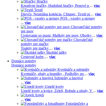
Hračky
Kreatívne hračky,
Hudobné hračky,
Penové p
...
viac
Textil
Dievča,
Neutrálna kolekcia,
Chlapec,
Textil pr
...
viac
POS - vzorky a stojany
...
viac
Chovateľské potreby
pre psov
Cestovanie so psom,
Maškrty pre psov,
Obojky
...
viac
Chovateľské
potreby pre mačky
Toalety pre mačky,
...
viac
Školské tašky
Cestovné kufre,
...
viac
Domáce potreby
Domáce potreby
Kvetináče a substráty
Kvetináče, obaly a hrantíky ,
Podložky po
...
viac
Substráty a hnojivá
...
viac
Umelé kvety
Umelé kvety a kytice,
Zeleň,
Bobule a plody,
V
...
viac
Anjeli
...
viac
Fotorámčeky a