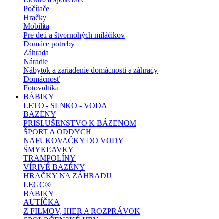
Počítače
Hračky
Mobilita
Pre deti a štvornohých miláčikov
Domáce potreby
Záhrada
Náradie
Nábytok a zariadenie domácnosti a záhrady
Domácnosť
Fotovoltika
BÁBIKY
LETO - SLNKO - VODA
BAZÉNY
PRISLUŠENSTVO K BÁZENOM
ŠPORT A ODDYCH
NAFUKOVAČKY DO VODY
ŠMYKĽAVKY
TRAMPOLÍNY
VÍRIVÉ BAZÉNY
HRAČKY NA ZÁHRADU
LEGO®
BÁBIKY
AUTÍČKA
Z FILMOV, HIER A ROZPRÁVOK