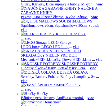
Gitary,
Klávesy,
Bicie súpravy a bubny,
Mikrof
...
viac
NÁUČNÉ A
ZÁBAVNÉ KNIHY
Pexeso,
Albi kúzelné čítanie ,
Kvído,
Zábav
...
viac
SQUISHMALLOWS
Squishmallows 20cm,
Squishmallows 30cm,
Squish
...
viac
RETRO HRAČKY
...
viac
LEGO Storage
LEGO boxy,
LEGO LED Lite,
...
viac
SKLADAČKY NIELEN PRE DETI
Mechanické 3D skladačky,
Drevené 3D sklada
...
viac
ŠKOLSKÉ POTREBY
Glóbusy,
Školské tašky,
Detské tašky,
Pera
...
viac
DETSKÁ OSLAVA
Servítky,
Taniere,
Poháre,
Balóny ,
Lampióny,
Sv
...
viac
ZIMNÉ ŠPORTY
...
viac
Hračky
Bábiky a príslušenstvo,
Autíčka a autodrá
...
viac
Domácnosť