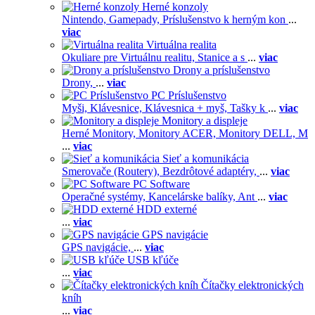
Herné konzoly
Nintendo,
Gamepady,
Príslušenstvo k herným kon
...
viac
Virtuálna realita
Okuliare pre Virtuálnu realitu,
Stanice a s
...
viac
Drony a príslušenstvo
Drony,
...
viac
PC Príslušenstvo
Myši,
Klávesnice,
Klávesnica + myš,
Tašky k
...
viac
Monitory a displeje
Herné Monitory,
Monitory ACER,
Monitory DELL,
M
...
viac
Sieť a komunikácia
Smerovače (Routery),
Bezdrôtové adaptéry,
...
viac
PC Software
Operačné systémy,
Kancelárske balíky,
Ant
...
viac
HDD externé
...
viac
GPS navigácie
GPS navigácie,
...
viac
USB kľúče
...
viac
Čítačky elektronických
kníh
...
viac