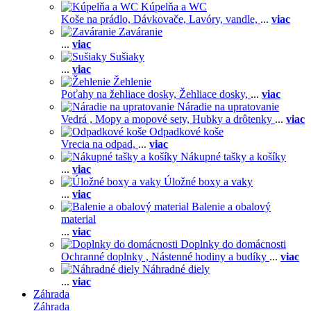
Kúpelňa a WC
Koše na prádlo,
Dávkovače,
Lavóry, vandle,
...
viac
Zaváranie
...
viac
Sušiaky
...
viac
Žehlenie
Poťahy na žehliace dosky,
Žehliace dosky,
...
viac
Náradie na upratovanie
Vedrá ,
Mopy a mopové sety,
Hubky a drôtenky
...
viac
Odpadkové koše
Vrecia na odpad,
...
viac
Nákupné tašky a košíky
...
viac
Úložné boxy a vaky
...
viac
Balenie a obalový
material
...
viac
Doplnky do domácnosti
Ochranné doplnky ,
Nástenné hodiny a budíky
...
viac
Náhradné diely
...
viac
Záhrada
Záhrada