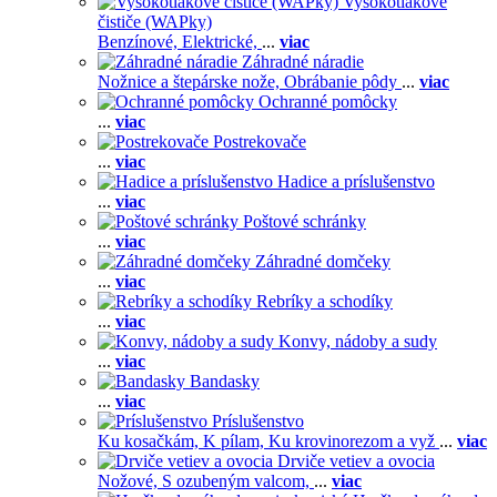
Vysokotlakové
čističe (WAPky)
Benzínové,
Elektrické,
...
viac
Záhradné náradie
Nožnice a štepárske nože,
Obrábanie pôdy
...
viac
Ochranné pomôcky
...
viac
Postrekovače
...
viac
Hadice a príslušenstvo
...
viac
Poštové schránky
...
viac
Záhradné domčeky
...
viac
Rebríky a schodíky
...
viac
Konvy, nádoby a sudy
...
viac
Bandasky
...
viac
Príslušenstvo
Ku kosačkám,
K pílam,
Ku krovinorezom a vyž
...
viac
Drviče vetiev a ovocia
Nožové,
S ozubeným valcom,
...
viac