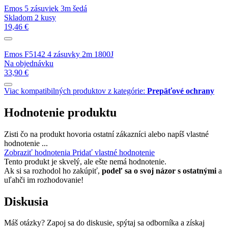
Emos 5 zásuviek 3m šedá
Skladom 2 kusy
19,46 €
Emos F5142 4 zásuvky 2m 1800J
Na objednávku
33,90 €
Viac kompatibilných produktov z kategórie:
Prepäťové ochrany
Hodnotenie produktu
Zisti čo na produkt hovoria ostatní zákazníci alebo napíš vlastné
hodnotenie ...
Zobraziť hodnotenia
Pridať vlastné hodnotenie
Tento produkt je skvelý, ale ešte nemá hodnotenie.
Ak si sa rozhodol ho zakúpiť,
podeľ sa o svoj názor s ostatnými
a
uľahči im rozhodovanie!
Diskusia
Máš otázky? Zapoj sa do diskusie, spýtaj sa odborníka a získaj