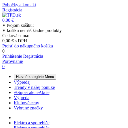
Pobočky a kontakt
Registrácia
0,00 €
V tvojom košíku:
V košíku nemáš žiadne produkty
Celková suma:
0,00 €
s DPH
Prejsť do nákupného košíka
0
Prihlásenie
Registrácia
Porovnanie
0
Hlavné kategórie
Menu
Výpredaj
Trendy v našej ponuke
%
Super akcie
Akcie
Výpredaj
Klubové ceny
Vybrané značky
Elektro a spotrebiče
Elektro a spotrebiče