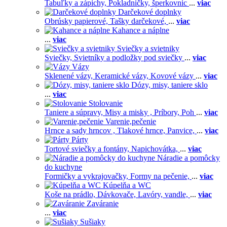
Tabuľky a zápichy,
Pokladničky, šperkovnic
...
viac
Darčekové doplnky
Obrúsky papierové,
Tašky darčekové,
...
viac
Kahance a náplne
...
viac
Sviečky a svietniky
Sviečky,
Svietníky a podložky pod sviečky
...
viac
Vázy
Sklenené vázy,
Keramické vázy,
Kovové vázy
...
viac
Dózy, misy, taniere sklo
...
viac
Stolovanie
Taniere a súpravy,
Misy a misky ,
Príbory,
Poh
...
viac
Varenie,pečenie
Hrnce a sady hrncov ,
Tlakové hrnce,
Panvice,
...
viac
Párty
Tortové sviečky a fontány,
Napichovátka,
...
viac
Náradie a pomôcky
do kuchyne
Formičky a vykrajovačky,
Formy na pečenie,
...
viac
Kúpelňa a WC
Koše na prádlo,
Dávkovače,
Lavóry, vandle,
...
viac
Zaváranie
...
viac
Sušiaky