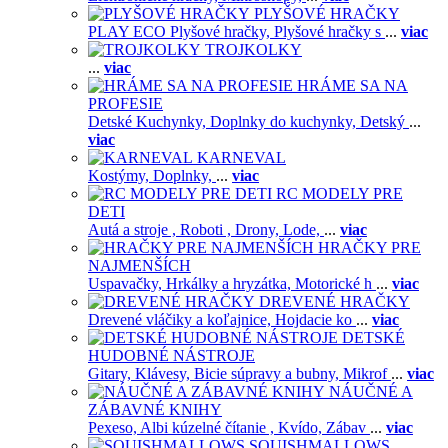
PLYŠOVÉ HRAČKY
PLAY ECO Plyšové hračky,
Plyšové hračky s
...
viac
TROJKOLKY
...
viac
HRÁME SA NA
PROFESIE
Detské Kuchynky,
Doplnky do kuchynky,
Detský
...
viac
KARNEVAL
Kostýmy,
Doplnky,
...
viac
RC MODELY PRE
DETI
Autá a stroje ,
Roboti ,
Drony,
Lode,
...
viac
HRAČKY PRE
NAJMENŠÍCH
Uspavačky,
Hrkálky a hryzátka,
Motorické h
...
viac
DREVENÉ HRAČKY
Drevené vláčiky a koľajnice,
Hojdacie ko
...
viac
DETSKÉ
HUDOBNÉ NÁSTROJE
Gitary,
Klávesy,
Bicie súpravy a bubny,
Mikrof
...
viac
NÁUČNÉ A
ZÁBAVNÉ KNIHY
Pexeso,
Albi kúzelné čítanie ,
Kvído,
Zábav
...
viac
SQUISHMALLOWS