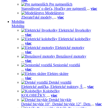
Pre najmenších
Starostlivosť o dieťa,
Hračky pre najmenší
...
viac
Modelárstvo
Zberateľské modely,
...
viac
Mobilita
Mobilita
Elektrické štvorkolky
...
viac
Elektrické kolobežky
...
viac
Elektrické motorky
...
viac
Benzínové motorky
...
viac
Seniorské vozidlá
...
viac
Elektro skútre
...
viac
Detské vozidlá
Elektrické autíčka,
Elektrické traktory,
Š
...
viac
Kolobežky
KOLOBEŽKY,
...
viac
Detské bicykle
Detské bicykle 10",
Detské bicykle 12",
Dets
...
viac