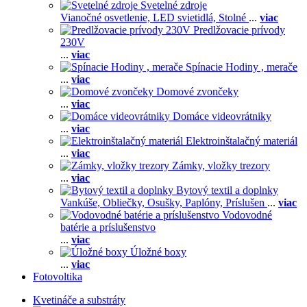
Svetelné zdroje
Vianočné osvetlenie,
LED svietidlá,
Stolné
...
viac
Predlžovacie prívody
230V
...
viac
Spínacie Hodiny , merače
...
viac
Domové zvončeky
...
viac
Domáce videovrátniky
...
viac
Elektroinštalačný materiál
...
viac
Zámky, vložky trezory
...
viac
Bytový textil a doplnky
Vankúše,
Obliečky,
Osušky,
Paplóny,
Príslušen
...
viac
Vodovodné
batérie a príslušenstvo
...
viac
Úložné boxy
...
viac
Fotovoltika
Kvetináče a substráty