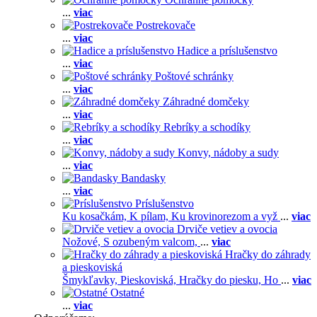
...
viac
Postrekovače
...
viac
Hadice a príslušenstvo
...
viac
Poštové schránky
...
viac
Záhradné domčeky
...
viac
Rebríky a schodíky
...
viac
Konvy, nádoby a sudy
...
viac
Bandasky
...
viac
Príslušenstvo
Ku kosačkám,
K pílam,
Ku krovinorezom a vyž
...
viac
Drviče vetiev a ovocia
Nožové,
S ozubeným valcom,
...
viac
Hračky do záhrady
a pieskoviská
Šmykľavky,
Pieskoviská,
Hračky do piesku,
Ho
...
viac
Ostatné
...
viac