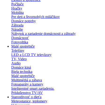
Počítače
Hračky
Mobilita
Pre deti a štvornohých miláčikov
Domáce potreby
Záhrada
Náradie
Nábytok a zariadenie domácnosti a záhrady
Domácnosť
Fotovoltika
Malé spotrebiče
Telefóny
LED a LCD TV televízory
TV, Video
Audio
Domáce kiná
Biela technika
Malé spotrebiče
Multimédiá a zábava
Fotoaparáty a kamery
Inteligentné smart zariadenia.
Príslušenstvo TV/AV
Starostlivosť o dieťa
Meteostanice, teplomery