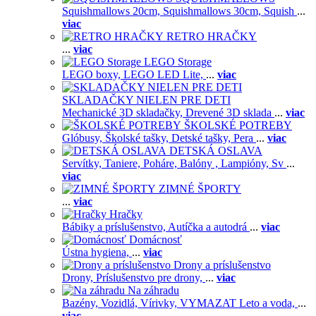
Squishmallows 20cm,
Squishmallows 30cm,
Squish
...
viac
RETRO HRAČKY
...
viac
LEGO Storage
LEGO boxy,
LEGO LED Lite,
...
viac
SKLADAČKY NIELEN PRE DETI
Mechanické 3D skladačky,
Drevené 3D sklada
...
viac
ŠKOLSKÉ POTREBY
Glóbusy,
Školské tašky,
Detské tašky,
Pera
...
viac
DETSKÁ OSLAVA
Servítky,
Taniere,
Poháre,
Balóny ,
Lampióny,
Sv
...
viac
ZIMNÉ ŠPORTY
...
viac
Hračky
Bábiky a príslušenstvo,
Autíčka a autodrá
...
viac
Domácnosť
Ústna hygiena,
...
viac
Drony a príslušenstvo
Drony,
Príslušenstvo pre drony,
...
viac
Na záhradu
Bazény,
Vozidlá,
Vírivky,
VYMAZAT Leto a voda,
...
viac