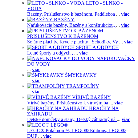
LETO - SLNKO -
VODA
Bazény,
Príslušenstvo k bazénom,
Paddleboa
...
viac
BAZÉNY
Nafukovacie bazény,
Bazény s konštrukciou,
...
viac
PRISLUŠENSTVO K BÁZENOM
Solárne plachty,
Krycie plachty ,
Schodíky,
Vy
...
viac
ŠPORT A ODDYCH
Letné športy a oddych ,
...
viac
NAFUKOVAČKY
DO VODY
...
viac
ŠMYKĽAVKY
...
viac
TRAMPOLÍNY
...
viac
VÍRIVÉ BAZÉNY
Vírivé bazény,
Príslušenstvo k vírivým ba
...
viac
HRAČKY NA
ZÁHRADU
Detské domčeky a stany,
Detský záhradný ná
...
viac
LEGO®
LEGO® Pokémon™,
LEGO® Editions,
LEGO®
DUP
...
viac