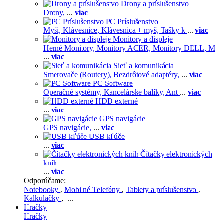
Drony a príslušenstvo
Drony,
...
viac
PC Príslušenstvo
Myši,
Klávesnice,
Klávesnica + myš,
Tašky k
...
viac
Monitory a displeje
Herné Monitory,
Monitory ACER,
Monitory DELL,
M
...
viac
Sieť a komunikácia
Smerovače (Routery),
Bezdrôtové adaptéry,
...
viac
PC Software
Operačné systémy,
Kancelárske balíky,
Ant
...
viac
HDD externé
...
viac
GPS navigácie
GPS navigácie,
...
viac
USB kľúče
...
viac
Čítačky elektronických
kníh
...
viac
Odporúčame:
Notebooky
,
Mobilné Telefóny
,
Tablety a príslušenstvo
,
Kalkulačky
, ...
Hračky
Hračky