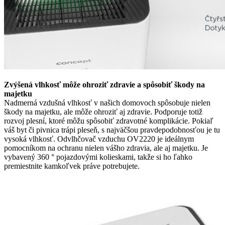
Zvýšená vlhkosť môže ohroziť zdravie a spôsobiť škody na
majetku
Nadmerná vzdušná vlhkosť v našich domovoch spôsobuje nielen
škody na majetku, ale môže ohroziť aj zdravie. Podporuje totiž
rozvoj plesní, ktoré môžu spôsobiť zdravotné komplikácie. Pokiaľ
váš byt či pivnica trápi pleseň, s najväčšou pravdepodobnosťou je tu
vysoká vlhkosť. Odvlhčovač vzduchu OV2220 je ideálnym
pomocníkom na ochranu nielen vášho zdravia, ale aj majetku. Je
vybavený 360 ° pojazdovými kolieskami, takže si ho ľahko
premiestnite kamkoľvek práve potrebujete.