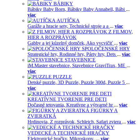
BÁBIKY
Bábiky Baby Born,
Bábiky Baby Annabell,
Bábi
...
viac
AUTÍČKA
Garáže a hracie sety,
Technické stroje a a
...
viac
Z FILMOV,
HIER A ROZPRÁVOK
Gabby a jej kúzelný domček,
Ako vycvičiť
...
viac
SPOLOČENSKÉ HRY
Strategické hry,
Rodinné hry,
Párty hry,
Dets
...
viac
STAVEBNICE
iM.Master stavebnice,
Stavebnice GraviTrax,
ME
...
viac
PUZZLE
Detské puzzle,
3D Puzzle,
Puzzle 300d,
Puzzle 5
...
viac
KREATÍVNE TVORENIE PRE DETI
Dočasné tetovania,
Kreatívne a výtvarné hr
...
viac
FIGÚRKY A
ZVIERATKÁ
Hrdinovia,
Z rozprávok,
Schleich,
Safari zviera
...
viac
VEDECKÉ A TECHNICKÉ HRAČKY
Elektronické hračky,
Mikroskopy,
...
viac