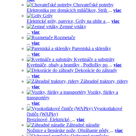
Chovateľské potreby
Elektronika pre domácich miláčikov,
Strih
...
viac
Grily
Elektrické grily, panvice,
Grily na uhlie a
...
viac
Zemné vrtáky
...
viac
Rozmetače
...
viac
Pareniská a skleníky
...
viac
Kvetináče a substráty
Kvetináče, obaly a hrantíky ,
Podložky po
...
viac
Dekorácie do záhrady
...
viac
Záhradné traktory, ridery
...
viac
Voziky, fúriky a
transportéry
...
viac
Vysokotlakové
čističe (WAPky)
Benzínové,
Elektrické,
...
viac
Záhradné náradie
Nožnice a štepárske nože,
Obrábanie pôdy
...
viac
Ochranné pomôcky