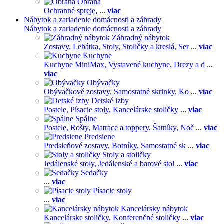
Obrana
Ochranné spreje,
...
viac
Nábytok a zariadenie domácnosti a záhrady
Nábytok a zariadenie domácnosti a záhrady
Záhradný nábytok
Zostavy,
Lehátka,
Stoly,
Stoličky a kreslá,
Ser
...
viac
Kuchyne
Kuchyne MiniMax,
Vystavené kuchyne,
Drezy a d
...
viac
Obývačky
Obývačkové zostavy,
Samostatné skrinky,
Ko
...
viac
Detské izby
Postele,
Písacie stoly,
Kancelárske stoličky
...
viac
Spálne
Postele,
Rošty,
Matrace a toppery,
Šatníky,
Noč
...
viac
Predsiene
Predsieňové zostavy,
Botníky,
Samostatné sk
...
viac
Stoly a stoličky
Jedálenské stoly,
Jedálenské a barové stol
...
viac
Sedačky
...
viac
Písacie stoly
...
viac
Kancelársky nábytok
Kancelárske stoličky,
Konferenčné stoličky
...
viac