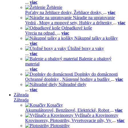
...
viac
Žehlenie
Poťahy na žehliace dosky,
Žehliace dosky,
...
viac
Náradie na upratovanie
Vedrá ,
Mopy a mopové sety,
Hubky a drôtenky
...
viac
Odpadkové koše
Vrecia na odpad,
...
viac
Nákupné tašky a košíky
...
viac
Úložné boxy a vaky
...
viac
Balenie a obalový
material
...
viac
Doplnky do domácnosti
Ochranné doplnky ,
Nástenné hodiny a budíky
...
viac
Náhradné diely
...
viac
Záhrada
Záhrada
Kosačky
Akumulátorové,
Benzínové,
Elektrické,
Robot
...
viac
Vyžínače a Krovinorezy
Krovinorezy,
Plotostrihy,
Vyvetvovacie píly,
Vy
...
viac
Plotostrihy