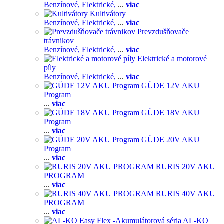
Benzínové,
Elektrické,
...
viac
Kultivátory
Benzínové,
Elektrické,
...
viac
Prevzdušňovače
trávnikov
Benzínové,
Elektrické,
...
viac
Elektrické a motorové
píly
Benzínové,
Elektrické,
...
viac
GÜDE 12V AKU
Program
...
viac
GÜDE 18V AKU
Program
...
viac
GÜDE 20V AKU
Program
...
viac
RURIS 20V AKU
PROGRAM
...
viac
RURIS 40V AKU
PROGRAM
...
viac
AL-KO