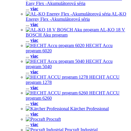
Easy Flex -Akumulátorová séria
...
viac
AL-KO
Energy Flex -Akumulátorová séria
...
viac
AL-KO 18 V
BOSCH Aku program
...
viac
HECHT Accu
program 6020
...
viac
HECHT Accu
program 5040
...
viac
HECHT ACCU
program 1278
...
viac
HECHT ACCU
program 6260
...
viac
Kärcher Professional
...
viac
Procraft
...
viac
Procraft Industrial