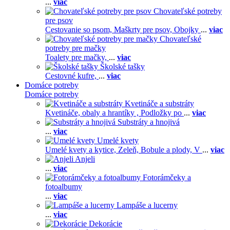
...
viac
Chovateľské potreby
pre psov
Cestovanie so psom,
Maškrty pre psov,
Obojky
...
viac
Chovateľské
potreby pre mačky
Toalety pre mačky,
...
viac
Školské tašky
Cestovné kufre,
...
viac
Domáce potreby
Domáce potreby
Kvetináče a substráty
Kvetináče, obaly a hrantíky ,
Podložky po
...
viac
Substráty a hnojivá
...
viac
Umelé kvety
Umelé kvety a kytice,
Zeleň,
Bobule a plody,
V
...
viac
Anjeli
...
viac
Fotorámčeky a
fotoalbumy
...
viac
Lampáše a lucerny
...
viac
Dekorácie