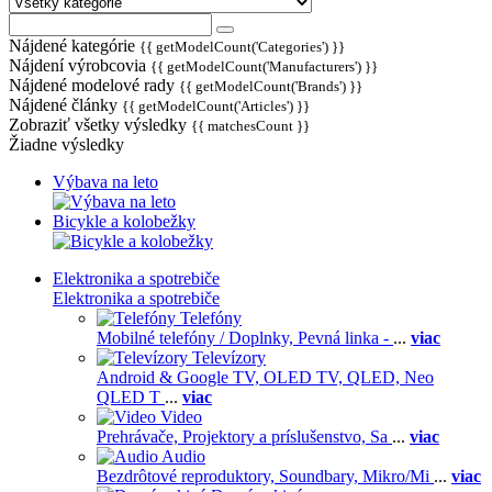
Nájdené kategórie
{{ getModelCount('Categories') }}
Nájdení výrobcovia
{{ getModelCount('Manufacturers') }}
Nájdené modelové rady
{{ getModelCount('Brands') }}
Nájdené články
{{ getModelCount('Articles') }}
Zobraziť všetky výsledky
{{ matchesCount }}
Žiadne výsledky
Výbava na leto
Bicykle a kolobežky
Elektronika a spotrebiče
Elektronika a spotrebiče
Telefóny
Mobilné telefóny / Doplnky,
Pevná linka -
...
viac
Televízory
Android & Google TV,
OLED TV,
QLED, Neo
QLED T
...
viac
Video
Prehrávače,
Projektory a príslušenstvo,
Sa
...
viac
Audio
Bezdrôtové reproduktory,
Soundbary,
Mikro/Mi
...
viac