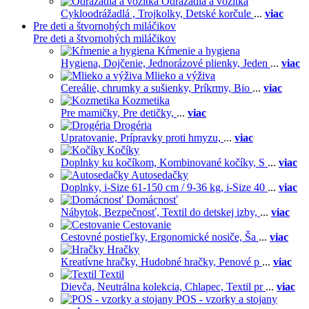
Odrážadla a vozítka
Cykloodrážadlá ,
Trojkolky,
Detské korčule
...
viac
Pre deti a štvornohých miláčikov
Pre deti a štvornohých miláčikov
Kŕmenie a hygiena
Hygiena,
Dojčenie,
Jednorázové plienky,
Jeden
...
viac
Mlieko a výživa
Cereálie, chrumky a sušienky,
Príkrmy,
Bio
...
viac
Kozmetika
Pre mamičky,
Pre detičky,
...
viac
Drogéria
Upratovanie,
Prípravky proti hmyzu,
...
viac
Kočíky
Doplnky ku kočíkom,
Kombinované kočíky,
S
...
viac
Autosedačky
Doplnky,
i-Size 61-150 cm / 9-36 kg,
i-Size 40
...
viac
Domácnosť
Nábytok,
Bezpečnosť,
Textil do detskej izby,
...
viac
Cestovanie
Cestovné postieľky,
Ergonomické nosiče,
Ša
...
viac
Hračky
Kreatívne hračky,
Hudobné hračky,
Penové p
...
viac
Textil
Dievča,
Neutrálna kolekcia,
Chlapec,
Textil pr
...
viac
POS - vzorky a stojany