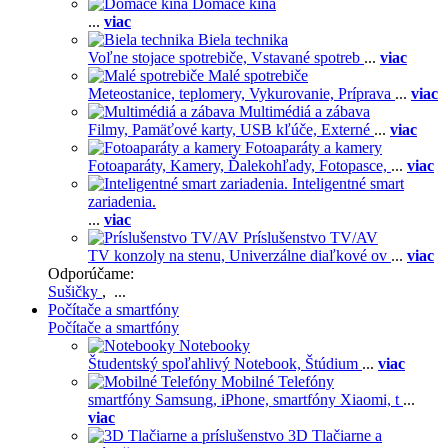
Domáce kiná
...
viac
Biela technika
Voľne stojace spotrebiče,
Vstavané spotreb
...
viac
Malé spotrebiče
Meteostanice, teplomery,
Vykurovanie,
Príprava
...
viac
Multimédiá a zábava
Filmy,
Pamäťové karty,
USB kľúče,
Externé
...
viac
Fotoaparáty a kamery
Fotoaparáty,
Kamery,
Ďalekohľady,
Fotopasce,
...
viac
Inteligentné smart
zariadenia.
...
viac
Príslušenstvo TV/AV
TV konzoly na stenu,
Univerzálne diaľkové ov
...
viac
Odporúčame:
Sušičky
, ...
Počítače a smartfóny
Počítače a smartfóny
Notebooky
Študentský spoľahlivý Notebook,
Štúdium
...
viac
Mobilné Telefóny
smartfóny Samsung,
iPhone,
smartfóny Xiaomi,
t
...
viac
3D Tlačiarne a