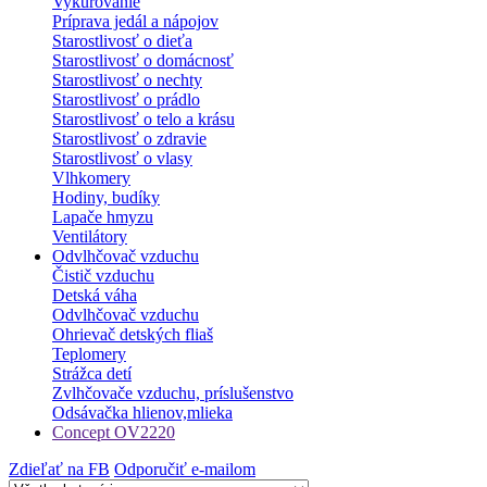
Vykurovanie
Príprava jedál a nápojov
Starostlivosť o dieťa
Starostlivosť o domácnosť
Starostlivosť o nechty
Starostlivosť o prádlo
Starostlivosť o telo a krásu
Starostlivosť o zdravie
Starostlivosť o vlasy
Vlhkomery
Hodiny, budíky
Lapače hmyzu
Ventilátory
Odvlhčovač vzduchu
Čistič vzduchu
Detská váha
Odvlhčovač vzduchu
Ohrievač detských fliaš
Teplomery
Strážca detí
Zvlhčovače vzduchu, príslušenstvo
Odsávačka hlienov,mlieka
Concept OV2220
Zdieľať na FB
Odporučiť e-mailom