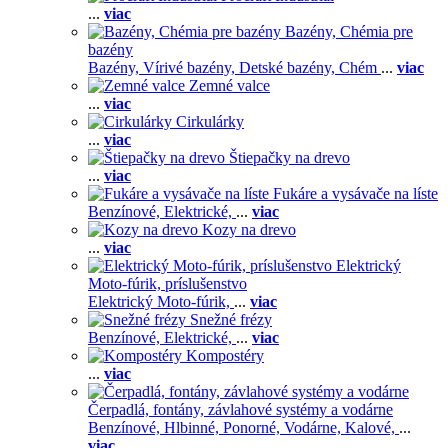
...
viac
Bazény, Chémia pre
bazény
Bazény,
Vírivé bazény,
Detské bazény,
Chém
...
viac
Zemné valce
...
viac
Cirkulárky
...
viac
Štiepačky na drevo
...
viac
Fukáre a vysávače na líste
Benzínové,
Elektrické,
...
viac
Kozy na drevo
...
viac
Elektrický
Moto-fúrik, príslušenstvo
Elektrický Moto-fúrik,
...
viac
Snežné frézy
Benzínové,
Elektrické,
...
viac
Kompostéry
...
viac
Čerpadlá, fontány, závlahové systémy a vodárne
Benzínové,
Hlbinné,
Ponorné,
Vodárne,
Kalové,
...
viac