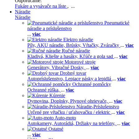
Odporúčame:
Fukáre a vysávače na líste
, ...
Náradie
Náradie
Pneumatické
náradie a príslušenstvo
...
viac
Elektro náradie
Píly,
AKU náradie,
Brúsky,
Vŕtačky,
Zváračky
...
viac
Ručné náradie
Kladivá,
Kliešte a hasáky,
Kľúče a gola sad
...
viac
Motorové stroje
Generátory,
Vibračné Dosky,
...
viac
Drobný tovar
Autopríslušenstvo,
Lepiace pásky a lepidlá
...
viac
Ochranné pomôcky
Ochranné rúška,
...
viac
Kúrenie
Dymovina,
Doplnky,
Plynové ohrievače,
...
viac
Náradie-Príslušenstvo
Určené pre vŕtačku / uťahovačku / elektric
...
viac
Auto-moto
Autokamery,
Autorádiá,
Držiaky na telefóny,
...
viac
Ostatné
...
viac