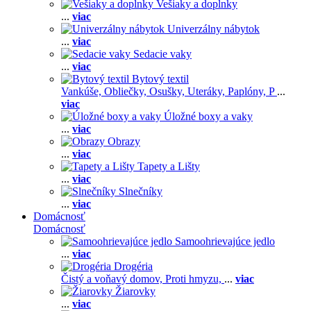
Vešiaky a doplnky
...
viac
Univerzálny nábytok
...
viac
Sedacie vaky
...
viac
Bytový textil
Vankúše,
Obliečky,
Osušky,
Uteráky,
Paplóny,
P
...
viac
Úložné boxy a vaky
...
viac
Obrazy
...
viac
Tapety a Lišty
...
viac
Slnečníky
...
viac
Domácnosť
Domácnosť
Samoohrievajúce jedlo
...
viac
Drogéria
Čistý a voňavý domov,
Proti hmyzu,
...
viac
Žiarovky
...
viac