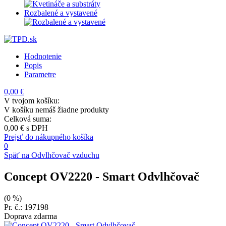
Rozbalené a vystavené
Hodnotenie
Popis
Parametre
0,00 €
V tvojom košíku:
V košíku nemáš žiadne produkty
Celková suma:
0,00 €
s DPH
Prejsť do nákupného košíka
0
Späť na Odvlhčovač vzduchu
Concept OV2220
- Smart Odvlhčovač
(0 %)
Pr. č.: 197198
Doprava zdarma