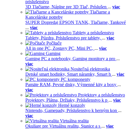
príslušenstvo
3D Tlačiarne,
Náplne pre 3D Tlač,
Príslušen
...
viac
Tlačiarne a
Kancelárske potreby
SUPER Dopredaj EPSON TANK,
Tlačiarne,
Tankové
...
viac
Tablety a príslušenstvo
Tablety,
Púzdra,
Príslušenstvo pre tablety,
...
viac
Počítače
All in one PC,
Zostavy PC,
Mini PC,
...
viac
Gaming
Gaming PC a notebooky,
Gaming monitory a pro
...
viac
Nositeľná elektronika
Detské smart hodinky,
Smart náramky,
Smart h
...
viac
PC komponenty
Pamäte RAM,
Pevné disky,
Výmenné kity a boxy
...
viac
Projektory a príslušenstvo
Projektory,
Plátna,
Držiaky,
Príslušenstvo k p
...
viac
Herné konzoly
Nintendo,
Gamepady,
Príslušenstvo k herným kon
...
viac
Virtuálna realita
Okuliare pre Virtuálnu realitu,
Stanice a s
...
viac