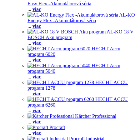
Easy Flex -Akumulátorová séria
...
viac
AL-KO
Energy Flex -Akumulátorová séria
...
viac
AL-KO 18 V
BOSCH Aku program
...
viac
HECHT Accu
program 6020
...
viac
HECHT Accu
program 5040
...
viac
HECHT ACCU
program 1278
...
viac
HECHT ACCU
program 6260
...
viac
Kärcher Professional
...
viac
Procraft
...
viac
Procraft Industrial