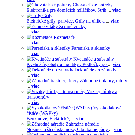
Chovateľské potreby
Elektronika pre domácich miláčikov,
Strih
...
viac
Grily
Elektrické grily, panvice,
Grily na uhlie a
...
viac
Zemné vrtáky
...
viac
Rozmetače
...
viac
Pareniská a skleníky
...
viac
Kvetináče a substráty
Kvetináče, obaly a hrantíky ,
Podložky po
...
viac
Dekorácie do záhrady
...
viac
Záhradné traktory, ridery
...
viac
Voziky, fúriky a
transportéry
...
viac
Vysokotlakové
čističe (WAPky)
Benzínové,
Elektrické,
...
viac
Záhradné náradie
Nožnice a štepárske nože,
Obrábanie pôdy
...
viac
Ochranné pomôcky