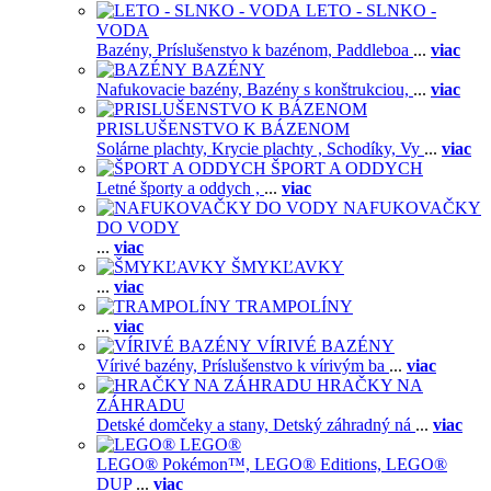
LETO - SLNKO -
VODA
Bazény,
Príslušenstvo k bazénom,
Paddleboa
...
viac
BAZÉNY
Nafukovacie bazény,
Bazény s konštrukciou,
...
viac
PRISLUŠENSTVO K BÁZENOM
Solárne plachty,
Krycie plachty ,
Schodíky,
Vy
...
viac
ŠPORT A ODDYCH
Letné športy a oddych ,
...
viac
NAFUKOVAČKY
DO VODY
...
viac
ŠMYKĽAVKY
...
viac
TRAMPOLÍNY
...
viac
VÍRIVÉ BAZÉNY
Vírivé bazény,
Príslušenstvo k vírivým ba
...
viac
HRAČKY NA
ZÁHRADU
Detské domčeky a stany,
Detský záhradný ná
...
viac
LEGO®
LEGO® Pokémon™,
LEGO® Editions,
LEGO®
DUP
...
viac