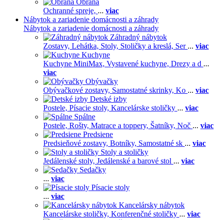
Obrana
Ochranné spreje,
...
viac
Nábytok a zariadenie domácnosti a záhrady
Nábytok a zariadenie domácnosti a záhrady
Záhradný nábytok
Zostavy,
Lehátka,
Stoly,
Stoličky a kreslá,
Ser
...
viac
Kuchyne
Kuchyne MiniMax,
Vystavené kuchyne,
Drezy a d
...
viac
Obývačky
Obývačkové zostavy,
Samostatné skrinky,
Ko
...
viac
Detské izby
Postele,
Písacie stoly,
Kancelárske stoličky
...
viac
Spálne
Postele,
Rošty,
Matrace a toppery,
Šatníky,
Noč
...
viac
Predsiene
Predsieňové zostavy,
Botníky,
Samostatné sk
...
viac
Stoly a stoličky
Jedálenské stoly,
Jedálenské a barové stol
...
viac
Sedačky
...
viac
Písacie stoly
...
viac
Kancelársky nábytok
Kancelárske stoličky,
Konferenčné stoličky
...
viac