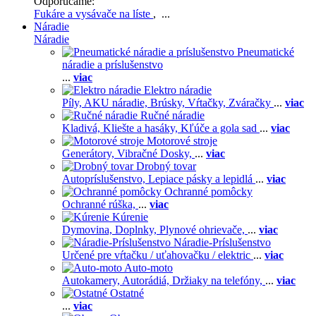
Odporúčame:
Fukáre a vysávače na líste
, ...
Náradie
Náradie
Pneumatické
náradie a príslušenstvo
...
viac
Elektro náradie
Píly,
AKU náradie,
Brúsky,
Vŕtačky,
Zváračky
...
viac
Ručné náradie
Kladivá,
Kliešte a hasáky,
Kľúče a gola sad
...
viac
Motorové stroje
Generátory,
Vibračné Dosky,
...
viac
Drobný tovar
Autopríslušenstvo,
Lepiace pásky a lepidlá
...
viac
Ochranné pomôcky
Ochranné rúška,
...
viac
Kúrenie
Dymovina,
Doplnky,
Plynové ohrievače,
...
viac
Náradie-Príslušenstvo
Určené pre vŕtačku / uťahovačku / elektric
...
viac
Auto-moto
Autokamery,
Autorádiá,
Držiaky na telefóny,
...
viac
Ostatné
...
viac