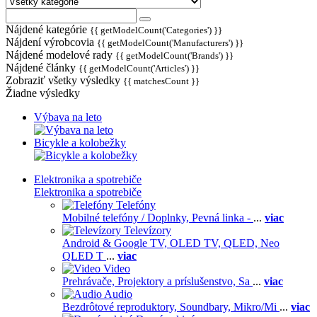
Nájdené kategórie
{{ getModelCount('Categories') }}
Nájdení výrobcovia
{{ getModelCount('Manufacturers') }}
Nájdené modelové rady
{{ getModelCount('Brands') }}
Nájdené články
{{ getModelCount('Articles') }}
Zobraziť všetky výsledky
{{ matchesCount }}
Žiadne výsledky
Výbava na leto
Bicykle a kolobežky
Elektronika a spotrebiče
Elektronika a spotrebiče
Telefóny
Mobilné telefóny / Doplnky,
Pevná linka -
...
viac
Televízory
Android & Google TV,
OLED TV,
QLED, Neo
QLED T
...
viac
Video
Prehrávače,
Projektory a príslušenstvo,
Sa
...
viac
Audio
Bezdrôtové reproduktory,
Soundbary,
Mikro/Mi
...
viac