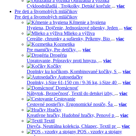
Odrážadla a vozítka
Cykloodrážadlá ,
Trojkolky,
Detské korčule
...
viac
Pre deti a štvornohých miláčikov
Pre deti a štvornohých miláčikov
Kŕmenie a hygiena
Hygiena,
Dojčenie,
Jednorázové plienky,
Jeden
...
viac
Mlieko a výživa
Cereálie, chrumky a sušienky,
Príkrmy,
Bio
...
viac
Kozmetika
Pre mamičky,
Pre detičky,
...
viac
Drogéria
Upratovanie,
Prípravky proti hmyzu,
...
viac
Kočíky
Doplnky ku kočíkom,
Kombinované kočíky,
S
...
viac
Autosedačky
Doplnky,
i-Size 61-150 cm / 9-36 kg,
i-Size 40
...
viac
Domácnosť
Nábytok,
Bezpečnosť,
Textil do detskej izby,
...
viac
Cestovanie
Cestovné postieľky,
Ergonomické nosiče,
Ša
...
viac
Hračky
Kreatívne hračky,
Hudobné hračky,
Penové p
...
viac
Textil
Dievča,
Neutrálna kolekcia,
Chlapec,
Textil pr
...
viac
POS - vzorky a stojany