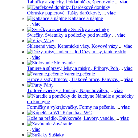
Tabuľky a zápichy,
Pokladničky, šperkovnic
...
viac
Darčekové doplnky
Obrúsky papierové,
Tašky darčekové,
...
viac
Kahance a náplne
...
viac
Sviečky a svietniky
Sviečky,
Svietníky a podložky pod sviečky
...
viac
Vázy
Sklenené vázy,
Keramické vázy,
Kovové vázy
...
viac
Dózy, misy, taniere sklo
...
viac
Stolovanie
Taniere a súpravy,
Misy a misky ,
Príbory,
Poh
...
viac
Varenie,pečenie
Hrnce a sady hrncov ,
Tlakové hrnce,
Panvice,
...
viac
Párty
Tortové sviečky a fontány,
Napichovátka,
...
viac
Náradie a pomôcky
do kuchyne
Formičky a vykrajovačky,
Formy na pečenie,
...
viac
Kúpelňa a WC
Koše na prádlo,
Dávkovače,
Lavóry, vandle,
...
viac
Zaváranie
...
viac
Sušiaky