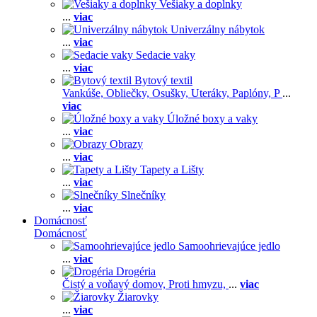
Vešiaky a doplnky
...
viac
Univerzálny nábytok
...
viac
Sedacie vaky
...
viac
Bytový textil
Vankúše,
Obliečky,
Osušky,
Uteráky,
Paplóny,
P
...
viac
Úložné boxy a vaky
...
viac
Obrazy
...
viac
Tapety a Lišty
...
viac
Slnečníky
...
viac
Domácnosť
Domácnosť
Samoohrievajúce jedlo
...
viac
Drogéria
Čistý a voňavý domov,
Proti hmyzu,
...
viac
Žiarovky
...
viac