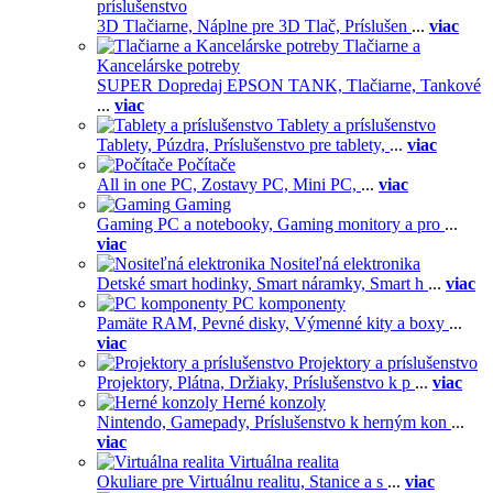
príslušenstvo
3D Tlačiarne,
Náplne pre 3D Tlač,
Príslušen
...
viac
Tlačiarne a
Kancelárske potreby
SUPER Dopredaj EPSON TANK,
Tlačiarne,
Tankové
...
viac
Tablety a príslušenstvo
Tablety,
Púzdra,
Príslušenstvo pre tablety,
...
viac
Počítače
All in one PC,
Zostavy PC,
Mini PC,
...
viac
Gaming
Gaming PC a notebooky,
Gaming monitory a pro
...
viac
Nositeľná elektronika
Detské smart hodinky,
Smart náramky,
Smart h
...
viac
PC komponenty
Pamäte RAM,
Pevné disky,
Výmenné kity a boxy
...
viac
Projektory a príslušenstvo
Projektory,
Plátna,
Držiaky,
Príslušenstvo k p
...
viac
Herné konzoly
Nintendo,
Gamepady,
Príslušenstvo k herným kon
...
viac
Virtuálna realita
Okuliare pre Virtuálnu realitu,
Stanice a s
...
viac