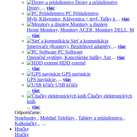
Drony a príslušenstvo
Drony,
...
viac
PC Príslušenstvo
Myši,
Klávesnice,
Klávesnica + myš,
Tašky k
...
viac
Monitory a displeje
Herné Monitory,
Monitory ACER,
Monitory DELL,
M
...
viac
Sieť a komunikácia
Smerovače (Routery),
Bezdrôtové adaptéry,
...
viac
PC Software
Operačné systémy,
Kancelárske balíky,
Ant
...
viac
HDD externé
...
viac
GPS navigácie
GPS navigácie,
...
viac
USB kľúče
...
viac
Čítačky elektronických
kníh
...
viac
Odporúčame:
Notebooky
,
Mobilné Telefóny
,
Tablety a príslušenstvo
,
Kalkulačky
, ...
Hračky
Hračky