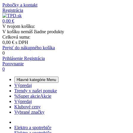
Pobočky a kontakt
Registrácia
0,00 €
V tvojom košíku:
V košíku nemáš žiadne produkty
Celková suma:
0,00 €
s DPH
Prejsť do nákupného košíka
0
Prihlásenie
Registrácia
Porovnanie
0
Hlavné kategórie
Menu
Výpredaj
Trendy v našej ponuke
%
Super akcie
Akcie
Výpredaj
Klubové ceny
Vybrané značky
Elektro a spotrebiče
Elektro a spotrebiče