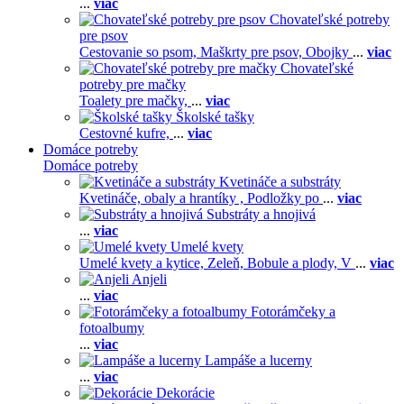
...
viac
Chovateľské potreby
pre psov
Cestovanie so psom,
Maškrty pre psov,
Obojky
...
viac
Chovateľské
potreby pre mačky
Toalety pre mačky,
...
viac
Školské tašky
Cestovné kufre,
...
viac
Domáce potreby
Domáce potreby
Kvetináče a substráty
Kvetináče, obaly a hrantíky ,
Podložky po
...
viac
Substráty a hnojivá
...
viac
Umelé kvety
Umelé kvety a kytice,
Zeleň,
Bobule a plody,
V
...
viac
Anjeli
...
viac
Fotorámčeky a
fotoalbumy
...
viac
Lampáše a lucerny
...
viac
Dekorácie