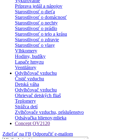
Vykurovanie
Príprava jedál a nápojov
Starostlivosť o dieťa
Starostlivosť o domácnosť
Starostlivosť o nechty
Starostlivosť o prádlo
Starostlivosť o telo a krásu
Starostlivosť o zdravie
Starostlivosť o vlasy
Vlhkomery
Hodiny, budíky
Lapače hmyzu
Ventilátory
Odvlhčovač vzduchu
Čistič vzduchu
Detská váha
Odvlhčovač vzduchu
Ohrievač detských fliaš
Teplomery
Strážca detí
Zvlhčovače vzduchu, príslušenstvo
Odsávačka hlienov,mlieka
Concept OV2120
Zdieľať na FB
Odporučiť e-mailom