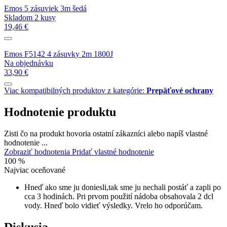
Emos 5 zásuviek 3m šedá
Skladom 2 kusy
19,46 €
Emos F5142 4 zásuvky 2m 1800J
Na objednávku
33,90 €
Viac kompatibilných produktov z kategórie:
Prepäťové ochrany
Hodnotenie produktu
Zisti čo na produkt hovoria ostatní zákazníci alebo napíš vlastné
hodnotenie ...
Zobraziť hodnotenia
Pridať vlastné hodnotenie
100 %
Najviac oceňované
Hneď ako sme ju doniesli,tak sme ju nechali postáť a zapli po
cca 3 hodinách. Pri prvom použití nádoba obsahovala 2 dcl
vody. Hneď bolo vidieť výsledky. Vrelo ho odporúčam.
Diskusia