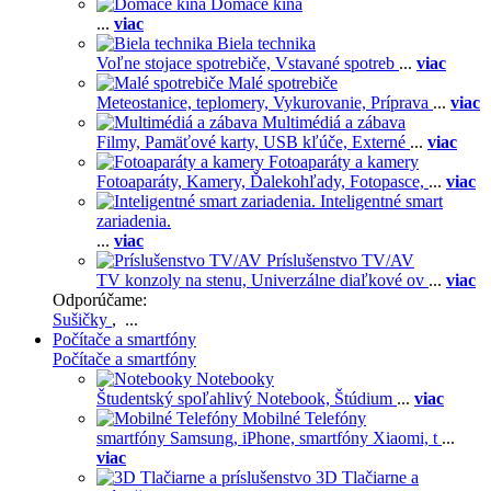
Domáce kiná
...
viac
Biela technika
Voľne stojace spotrebiče,
Vstavané spotreb
...
viac
Malé spotrebiče
Meteostanice, teplomery,
Vykurovanie,
Príprava
...
viac
Multimédiá a zábava
Filmy,
Pamäťové karty,
USB kľúče,
Externé
...
viac
Fotoaparáty a kamery
Fotoaparáty,
Kamery,
Ďalekohľady,
Fotopasce,
...
viac
Inteligentné smart
zariadenia.
...
viac
Príslušenstvo TV/AV
TV konzoly na stenu,
Univerzálne diaľkové ov
...
viac
Odporúčame:
Sušičky
, ...
Počítače a smartfóny
Počítače a smartfóny
Notebooky
Študentský spoľahlivý Notebook,
Štúdium
...
viac
Mobilné Telefóny
smartfóny Samsung,
iPhone,
smartfóny Xiaomi,
t
...
viac
3D Tlačiarne a