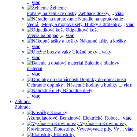
...
viac
Žehlenie
Poťahy na žehliace dosky,
Žehliace dosky,
...
viac
Náradie na upratovanie
Vedrá ,
Mopy a mopové sety,
Hubky a drôtenky
...
viac
Odpadkové koše
Vrecia na odpad,
...
viac
Nákupné tašky a košíky
...
viac
Úložné boxy a vaky
...
viac
Balenie a obalový
material
...
viac
Doplnky do domácnosti
Ochranné doplnky ,
Nástenné hodiny a budíky
...
viac
Náhradné diely
...
viac
Záhrada
Záhrada
Kosačky
Akumulátorové,
Benzínové,
Elektrické,
Robot
...
viac
Vyžínače a Krovinorezy
Krovinorezy,
Plotostrihy,
Vyvetvovacie píly,
Vy
...
viac
Plotostrihy