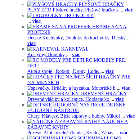
PLYŠOVÉ HRAČKY
PLAY ECO Plyšové hračky,
Plyšové hračky s
...
viac
TROJKOLKY
...
viac
HRÁME SA NA
PROFESIE
Detské Kuchynky,
Doplnky do kuchynky,
Detský
...
viac
KARNEVAL
Kostýmy,
Doplnky,
...
viac
RC MODELY PRE
DETI
Autá a stroje ,
Roboti ,
Drony,
Lode,
...
viac
HRAČKY PRE
NAJMENŠÍCH
Uspavačky,
Hrkálky a hryzátka,
Motorické h
...
viac
DREVENÉ HRAČKY
Drevené vláčiky a koľajnice,
Hojdacie ko
...
viac
DETSKÉ
HUDOBNÉ NÁSTROJE
Gitary,
Klávesy,
Bicie súpravy a bubny,
Mikrof
...
viac
NÁUČNÉ A
ZÁBAVNÉ KNIHY
Pexeso,
Albi kúzelné čítanie ,
Kvído,
Zábav
...
viac
SQUISHMALLOWS