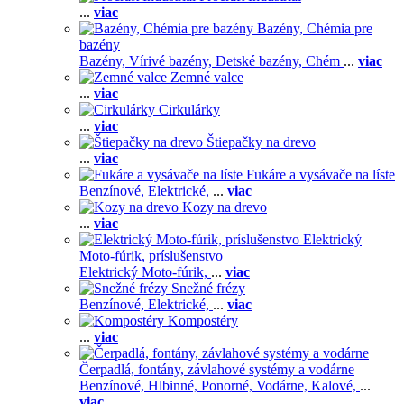
...
viac
Bazény, Chémia pre
bazény
Bazény,
Vírivé bazény,
Detské bazény,
Chém
...
viac
Zemné valce
...
viac
Cirkulárky
...
viac
Štiepačky na drevo
...
viac
Fukáre a vysávače na líste
Benzínové,
Elektrické,
...
viac
Kozy na drevo
...
viac
Elektrický
Moto-fúrik, príslušenstvo
Elektrický Moto-fúrik,
...
viac
Snežné frézy
Benzínové,
Elektrické,
...
viac
Kompostéry
...
viac
Čerpadlá, fontány, závlahové systémy a vodárne
Benzínové,
Hlbinné,
Ponorné,
Vodárne,
Kalové,
...
viac