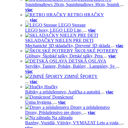
Squishmallows 20cm,
Squishmallows 30cm,
Squish
...
viac
RETRO HRAČKY
...
viac
LEGO Storage
LEGO boxy,
LEGO LED Lite,
...
viac
SKLADAČKY NIELEN PRE DETI
Mechanické 3D skladačky,
Drevené 3D sklada
...
viac
ŠKOLSKÉ POTREBY
Glóbusy,
Školské tašky,
Detské tašky,
Pera
...
viac
DETSKÁ OSLAVA
Servítky,
Taniere,
Poháre,
Balóny ,
Lampióny,
Sv
...
viac
ZIMNÉ ŠPORTY
...
viac
Hračky
Bábiky a príslušenstvo,
Autíčka a autodrá
...
viac
Domácnosť
Ústna hygiena,
...
viac
Drony a príslušenstvo
Drony,
Príslušenstvo pre drony,
...
viac
Na záhradu
Bazény,
Vozidlá,
Vírivky,
VYMAZAT Leto a voda,
...
viac