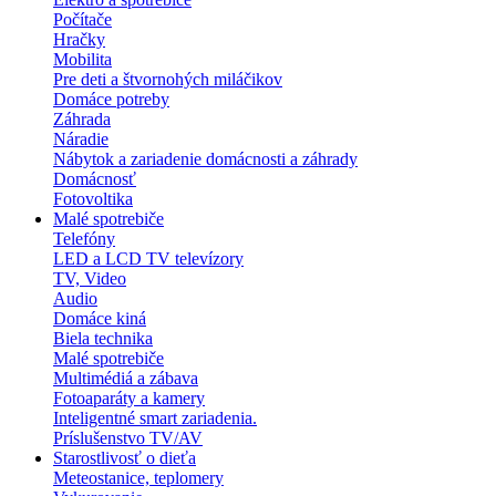
Počítače
Hračky
Mobilita
Pre deti a štvornohých miláčikov
Domáce potreby
Záhrada
Náradie
Nábytok a zariadenie domácnosti a záhrady
Domácnosť
Fotovoltika
Malé spotrebiče
Telefóny
LED a LCD TV televízory
TV, Video
Audio
Domáce kiná
Biela technika
Malé spotrebiče
Multimédiá a zábava
Fotoaparáty a kamery
Inteligentné smart zariadenia.
Príslušenstvo TV/AV
Starostlivosť o dieťa
Meteostanice, teplomery