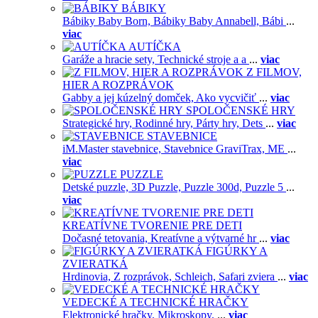
BÁBIKY
Bábiky Baby Born,
Bábiky Baby Annabell,
Bábi
...
viac
AUTÍČKA
Garáže a hracie sety,
Technické stroje a a
...
viac
Z FILMOV,
HIER A ROZPRÁVOK
Gabby a jej kúzelný domček,
Ako vycvičiť
...
viac
SPOLOČENSKÉ HRY
Strategické hry,
Rodinné hry,
Párty hry,
Dets
...
viac
STAVEBNICE
iM.Master stavebnice,
Stavebnice GraviTrax,
ME
...
viac
PUZZLE
Detské puzzle,
3D Puzzle,
Puzzle 300d,
Puzzle 5
...
viac
KREATÍVNE TVORENIE PRE DETI
Dočasné tetovania,
Kreatívne a výtvarné hr
...
viac
FIGÚRKY A
ZVIERATKÁ
Hrdinovia,
Z rozprávok,
Schleich,
Safari zviera
...
viac
VEDECKÉ A TECHNICKÉ HRAČKY
Elektronické hračky,
Mikroskopy,
...
viac