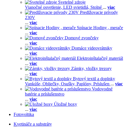
Svetelné zdroje
Vianočné osvetlenie,
LED svietidlá,
Stolné
...
viac
Predlžovacie prívody
230V
...
viac
Spínacie Hodiny , merače
...
viac
Domové zvončeky
...
viac
Domáce videovrátniky
...
viac
Elektroinštalačný materiál
...
viac
Zámky, vložky trezory
...
viac
Bytový textil a doplnky
Vankúše,
Obliečky,
Osušky,
Paplóny,
Príslušen
...
viac
Vodovodné
batérie a príslušenstvo
...
viac
Úložné boxy
...
viac
Fotovoltika
Kvetináče a substráty