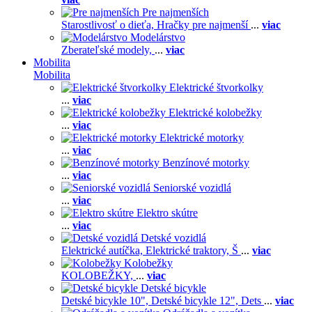
Pre najmenších
Starostlivosť o dieťa,
Hračky pre najmenší
...
viac
Modelárstvo
Zberateľské modely,
...
viac
Mobilita
Mobilita
Elektrické štvorkolky
...
viac
Elektrické kolobežky
...
viac
Elektrické motorky
...
viac
Benzínové motorky
...
viac
Seniorské vozidlá
...
viac
Elektro skútre
...
viac
Detské vozidlá
Elektrické autíčka,
Elektrické traktory,
Š
...
viac
Kolobežky
KOLOBEŽKY,
...
viac
Detské bicykle
Detské bicykle 10",
Detské bicykle 12",
Dets
...
viac