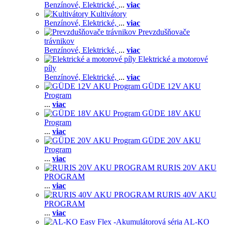
Benzínové,
Elektrické,
...
viac
Kultivátory
Benzínové,
Elektrické,
...
viac
Prevzdušňovače
trávnikov
Benzínové,
Elektrické,
...
viac
Elektrické a motorové
píly
Benzínové,
Elektrické,
...
viac
GÜDE 12V AKU
Program
...
viac
GÜDE 18V AKU
Program
...
viac
GÜDE 20V AKU
Program
...
viac
RURIS 20V AKU
PROGRAM
...
viac
RURIS 40V AKU
PROGRAM
...
viac
AL-KO