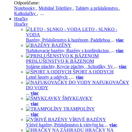
Odporúčame:
Notebooky
,
Mobilné Telefóny
,
Tablety a príslušenstvo
,
Kalkulačky
, ...
Hračky
Hračky
LETO - SLNKO -
VODA
Bazény,
Príslušenstvo k bazénom,
Paddleboa
...
viac
BAZÉNY
Nafukovacie bazény,
Bazény s konštrukciou,
...
viac
PRISLUŠENSTVO K BÁZENOM
Solárne plachty,
Krycie plachty ,
Schodíky,
Vy
...
viac
ŠPORT A ODDYCH
Letné športy a oddych ,
...
viac
NAFUKOVAČKY
DO VODY
...
viac
ŠMYKĽAVKY
...
viac
TRAMPOLÍNY
...
viac
VÍRIVÉ BAZÉNY
Vírivé bazény,
Príslušenstvo k vírivým ba
...
viac
HRAČKY NA