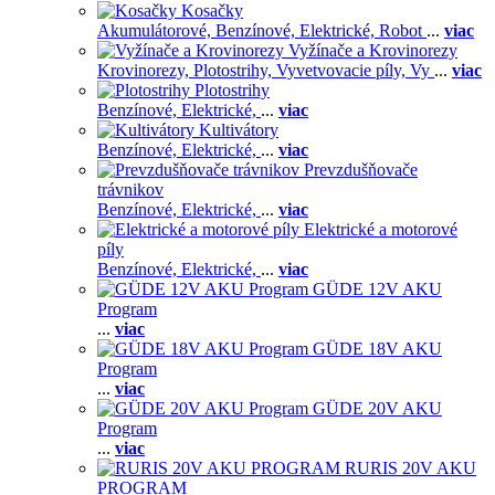
Kosačky
Akumulátorové,
Benzínové,
Elektrické,
Robot
...
viac
Vyžínače a Krovinorezy
Krovinorezy,
Plotostrihy,
Vyvetvovacie píly,
Vy
...
viac
Plotostrihy
Benzínové,
Elektrické,
...
viac
Kultivátory
Benzínové,
Elektrické,
...
viac
Prevzdušňovače
trávnikov
Benzínové,
Elektrické,
...
viac
Elektrické a motorové
píly
Benzínové,
Elektrické,
...
viac
GÜDE 12V AKU
Program
...
viac
GÜDE 18V AKU
Program
...
viac
GÜDE 20V AKU
Program
...
viac
RURIS 20V AKU
PROGRAM