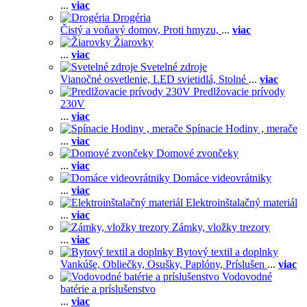
...
viac
Drogéria
Čistý a voňavý domov,
Proti hmyzu,
...
viac
Žiarovky
...
viac
Svetelné zdroje
Vianočné osvetlenie,
LED svietidlá,
Stolné
...
viac
Predlžovacie prívody
230V
...
viac
Spínacie Hodiny , merače
...
viac
Domové zvončeky
...
viac
Domáce videovrátniky
...
viac
Elektroinštalačný materiál
...
viac
Zámky, vložky trezory
...
viac
Bytový textil a doplnky
Vankúše,
Obliečky,
Osušky,
Paplóny,
Príslušen
...
viac
Vodovodné
batérie a príslušenstvo
...
viac