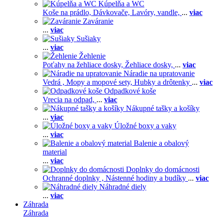
Kúpelňa a WC
Koše na prádlo,
Dávkovače,
Lavóry, vandle,
...
viac
Zaváranie
...
viac
Sušiaky
...
viac
Žehlenie
Poťahy na žehliace dosky,
Žehliace dosky,
...
viac
Náradie na upratovanie
Vedrá ,
Mopy a mopové sety,
Hubky a drôtenky
...
viac
Odpadkové koše
Vrecia na odpad,
...
viac
Nákupné tašky a košíky
...
viac
Úložné boxy a vaky
...
viac
Balenie a obalový
material
...
viac
Doplnky do domácnosti
Ochranné doplnky ,
Nástenné hodiny a budíky
...
viac
Náhradné diely
...
viac
Záhrada
Záhrada