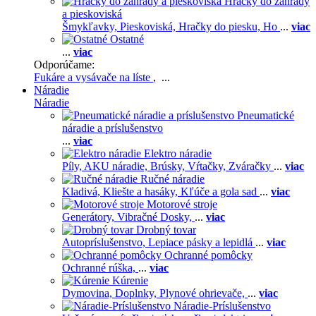
Hračky do záhrady
a pieskoviská
Šmykľavky,
Pieskoviská,
Hračky do piesku,
Ho
...
viac
Ostatné
...
viac
Odporúčame:
Fukáre a vysávače na líste
, ...
Náradie
Náradie
Pneumatické
náradie a príslušenstvo
...
viac
Elektro náradie
Píly,
AKU náradie,
Brúsky,
Vŕtačky,
Zváračky
...
viac
Ručné náradie
Kladivá,
Kliešte a hasáky,
Kľúče a gola sad
...
viac
Motorové stroje
Generátory,
Vibračné Dosky,
...
viac
Drobný tovar
Autopríslušenstvo,
Lepiace pásky a lepidlá
...
viac
Ochranné pomôcky
Ochranné rúška,
...
viac
Kúrenie
Dymovina,
Doplnky,
Plynové ohrievače,
...
viac
Náradie-Príslušenstvo