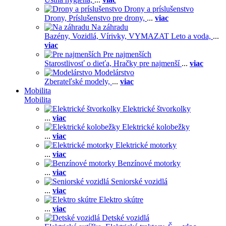
Drony a príslušenstvo
Drony,
Príslušenstvo pre drony,
...
viac
Na záhradu
Bazény,
Vozidlá,
Vírivky,
VYMAZAT Leto a voda,
...
viac
Pre najmenších
Starostlivosť o dieťa,
Hračky pre najmenší
...
viac
Modelárstvo
Zberateľské modely,
...
viac
Mobilita
Mobilita
Elektrické štvorkolky
...
viac
Elektrické kolobežky
...
viac
Elektrické motorky
...
viac
Benzínové motorky
...
viac
Seniorské vozidlá
...
viac
Elektro skútre
...
viac
Detské vozidlá