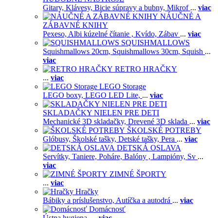
Gitary,
Klávesy,
Bicie súpravy a bubny,
Mikrof
...
viac
NÁUČNÉ A
ZÁBAVNÉ KNIHY
Pexeso,
Albi kúzelné čítanie ,
Kvído,
Zábav
...
viac
SQUISHMALLOWS
Squishmallows 20cm,
Squishmallows 30cm,
Squish
...
viac
RETRO HRAČKY
...
viac
LEGO Storage
LEGO boxy,
LEGO LED Lite,
...
viac
SKLADAČKY NIELEN PRE DETI
Mechanické 3D skladačky,
Drevené 3D sklada
...
viac
ŠKOLSKÉ POTREBY
Glóbusy,
Školské tašky,
Detské tašky,
Pera
...
viac
DETSKÁ OSLAVA
Servítky,
Taniere,
Poháre,
Balóny ,
Lampióny,
Sv
...
viac
ZIMNÉ ŠPORTY
...
viac
Hračky
Bábiky a príslušenstvo,
Autíčka a autodrá
...
viac
Domácnosť
Ústna hygiena,
...
viac