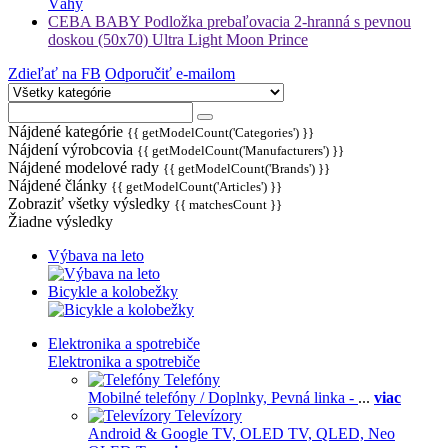
Váhy
CEBA BABY Podložka prebaľovacia 2-hranná s pevnou
doskou (50x70) Ultra Light Moon Prince
Zdieľať na FB
Odporučiť e-mailom
Nájdené kategórie
{{ getModelCount('Categories') }}
Nájdení výrobcovia
{{ getModelCount('Manufacturers') }}
Nájdené modelové rady
{{ getModelCount('Brands') }}
Nájdené články
{{ getModelCount('Articles') }}
Zobraziť všetky výsledky
{{ matchesCount }}
Žiadne výsledky
Výbava na leto
Bicykle a kolobežky
Elektronika a spotrebiče
Elektronika a spotrebiče
Telefóny
Mobilné telefóny / Doplnky,
Pevná linka -
...
viac
Televízory
Android & Google TV,
OLED TV,
QLED, Neo