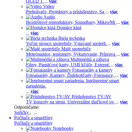
QLED T
...
viac
Video
Prehrávače,
Projektory a príslušenstvo,
Sa
...
viac
Audio
Bezdrôtové reproduktory,
Soundbary,
Mikro/Mi
...
viac
Domáce kiná
...
viac
Biela technika
Voľne stojace spotrebiče,
Vstavané spotreb
...
viac
Malé spotrebiče
Meteostanice, teplomery,
Vykurovanie,
Príprava
...
viac
Multimédiá a zábava
Filmy,
Pamäťové karty,
USB kľúče,
Externé
...
viac
Fotoaparáty a kamery
Fotoaparáty,
Kamery,
Ďalekohľady,
Fotopasce,
...
viac
Inteligentné smart
zariadenia.
...
viac
Príslušenstvo TV/AV
TV konzoly na stenu,
Univerzálne diaľkové ov
...
viac
Odporúčame:
Sušičky
, ...
Počítače a smartfóny
Počítače a smartfóny
Notebooky