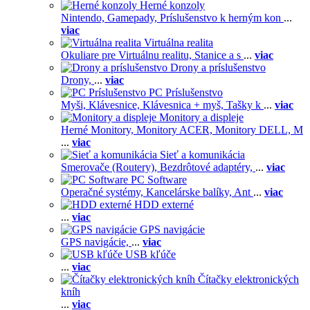
Herné konzoly
Nintendo,
Gamepady,
Príslušenstvo k herným kon
...
viac
Virtuálna realita
Okuliare pre Virtuálnu realitu,
Stanice a s
...
viac
Drony a príslušenstvo
Drony,
...
viac
PC Príslušenstvo
Myši,
Klávesnice,
Klávesnica + myš,
Tašky k
...
viac
Monitory a displeje
Herné Monitory,
Monitory ACER,
Monitory DELL,
M
...
viac
Sieť a komunikácia
Smerovače (Routery),
Bezdrôtové adaptéry,
...
viac
PC Software
Operačné systémy,
Kancelárske balíky,
Ant
...
viac
HDD externé
...
viac
GPS navigácie
GPS navigácie,
...
viac
USB kľúče
...
viac
Čítačky elektronických
kníh
...
viac