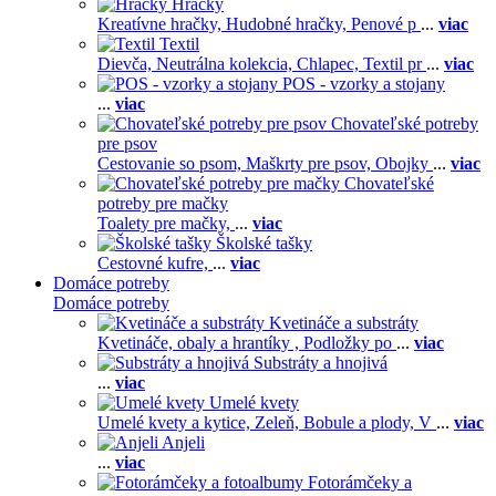
Hračky
Kreatívne hračky,
Hudobné hračky,
Penové p
...
viac
Textil
Dievča,
Neutrálna kolekcia,
Chlapec,
Textil pr
...
viac
POS - vzorky a stojany
...
viac
Chovateľské potreby
pre psov
Cestovanie so psom,
Maškrty pre psov,
Obojky
...
viac
Chovateľské
potreby pre mačky
Toalety pre mačky,
...
viac
Školské tašky
Cestovné kufre,
...
viac
Domáce potreby
Domáce potreby
Kvetináče a substráty
Kvetináče, obaly a hrantíky ,
Podložky po
...
viac
Substráty a hnojivá
...
viac
Umelé kvety
Umelé kvety a kytice,
Zeleň,
Bobule a plody,
V
...
viac
Anjeli
...
viac
Fotorámčeky a