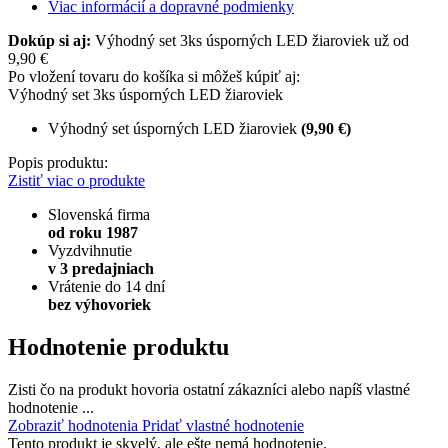
Viac informácií a dopravné podmienky
Dokúp si aj:
Výhodný set 3ks úsporných LED žiaroviek už od
9,90 €
Po vložení tovaru do košíka si môžeš kúpiť aj:
Výhodný set 3ks úsporných LED žiaroviek
Výhodný set úsporných LED žiaroviek
(9,90 €)
Popis produktu:
Zistiť viac o produkte
Slovenská firma
od roku 1987
Vyzdvihnutie
v 3 predajniach
Vrátenie do 14 dní
bez výhovoriek
Hodnotenie produktu
Zisti čo na produkt hovoria ostatní zákazníci alebo napíš vlastné
hodnotenie ...
Zobraziť hodnotenia
Pridať vlastné hodnotenie
Tento produkt je skvelý, ale ešte nemá hodnotenie.