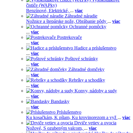
čističe (WAPky)
Benzínové,
Elektrické,
...
viac
Záhradné náradie
Nožnice a štepárske nože,
Obrábanie pôdy
...
viac
Ochranné pomôcky
...
viac
Postrekovače
...
viac
Hadice a príslušenstvo
...
viac
Poštové schránky
...
viac
Záhradné domčeky
...
viac
Rebríky a schodíky
...
viac
Konvy, nádoby a sudy
...
viac
Bandasky
...
viac
Príslušenstvo
Ku kosačkám,
K pílam,
Ku krovinorezom a vyž
...
viac
Drviče vetiev a ovocia
Nožové,
S ozubeným valcom,
...
viac