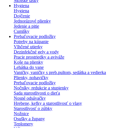
Školské tašky
Hygiena
Hygiena
Dojčenie
Jednorázové plienky
Jedenie a pitie
Cumlíky
Prebaľovacie podložky
Potreby na kúpanie
Vlhčené utierky
Dezinfekčné gely a vody
Pracie prostriedky a aviváže
Koše na plienky
Lehátka do vane
Vaničky, vaničky s preb.pultom, sedátka a vedierka
Plienky, nohavičky
Prebaľovacie podložky
Nočníky, redukcie a stupienky
Sada starostlivosti o dieťa
Nosné odsávačky
Hrebene, kefky a starostlivosť o vlasy
Starostlivosť o zúbky
Nožnice
Osušky a župany
Teplomery