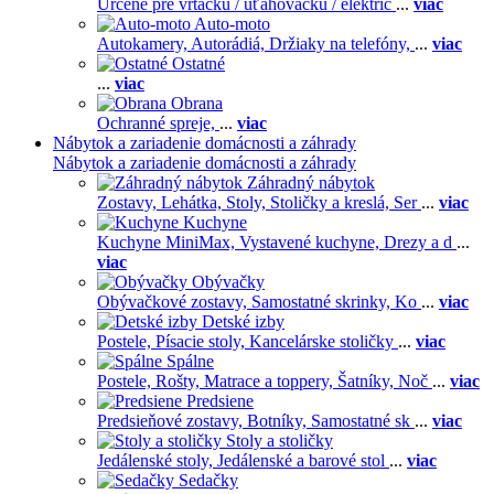
Určené pre vŕtačku / uťahovačku / elektric
...
viac
Auto-moto
Autokamery,
Autorádiá,
Držiaky na telefóny,
...
viac
Ostatné
...
viac
Obrana
Ochranné spreje,
...
viac
Nábytok a zariadenie domácnosti a záhrady
Nábytok a zariadenie domácnosti a záhrady
Záhradný nábytok
Zostavy,
Lehátka,
Stoly,
Stoličky a kreslá,
Ser
...
viac
Kuchyne
Kuchyne MiniMax,
Vystavené kuchyne,
Drezy a d
...
viac
Obývačky
Obývačkové zostavy,
Samostatné skrinky,
Ko
...
viac
Detské izby
Postele,
Písacie stoly,
Kancelárske stoličky
...
viac
Spálne
Postele,
Rošty,
Matrace a toppery,
Šatníky,
Noč
...
viac
Predsiene
Predsieňové zostavy,
Botníky,
Samostatné sk
...
viac
Stoly a stoličky
Jedálenské stoly,
Jedálenské a barové stol
...
viac
Sedačky