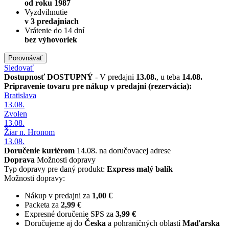
od roku 1987
Vyzdvihnutie
v 3 predajniach
Vrátenie do 14 dní
bez výhovoriek
Porovnávať
Sledovať
Dostupnosť
DOSTUPNÝ
- V predajni
13.08.
, u teba
14.08.
Pripravenie tovaru pre nákup v predajni (rezervácia):
Bratislava
13.08.
Zvolen
13.08.
Žiar n. Hronom
13.08.
Doručenie kuriérom
14.08. na doručovacej adrese
Doprava
Možnosti dopravy
Typ dopravy pre daný produkt:
Express malý balík
Možnosti dopravy:
Nákup v predajni za
1,00 €
Packeta za
2,99 €
Expresné doručenie SPS za
3,99 €
Doručujeme aj do
Česka
a pohraničných oblastí
Maďarska