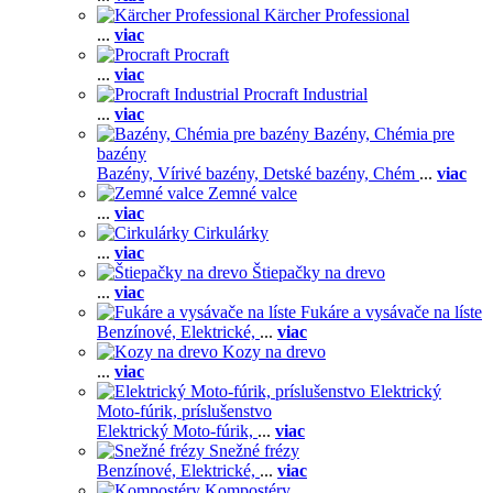
Kärcher Professional
...
viac
Procraft
...
viac
Procraft Industrial
...
viac
Bazény, Chémia pre
bazény
Bazény,
Vírivé bazény,
Detské bazény,
Chém
...
viac
Zemné valce
...
viac
Cirkulárky
...
viac
Štiepačky na drevo
...
viac
Fukáre a vysávače na líste
Benzínové,
Elektrické,
...
viac
Kozy na drevo
...
viac
Elektrický
Moto-fúrik, príslušenstvo
Elektrický Moto-fúrik,
...
viac
Snežné frézy
Benzínové,
Elektrické,
...
viac
Kompostéry