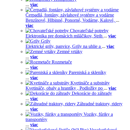
...
viac
Čerpadlá, fontány, závlahové systémy a vodárne
Benzínové,
Hlbinné,
Ponorné,
Vodárne,
Kalové,
...
viac
Chovateľské potreby
Elektronika pre domácich miláčikov,
Strih
...
viac
Grily
Elektrické grily, panvice,
Grily na uhlie a
...
viac
Zemné vrtáky
...
viac
Rozmetače
...
viac
Pareniská a skleníky
...
viac
Kvetináče a substráty
Kvetináče, obaly a hrantíky ,
Podložky po
...
viac
Dekorácie do záhrady
...
viac
Záhradné traktory, ridery
...
viac
Voziky, fúriky a
transportéry
...
viac
Vysokotlakové