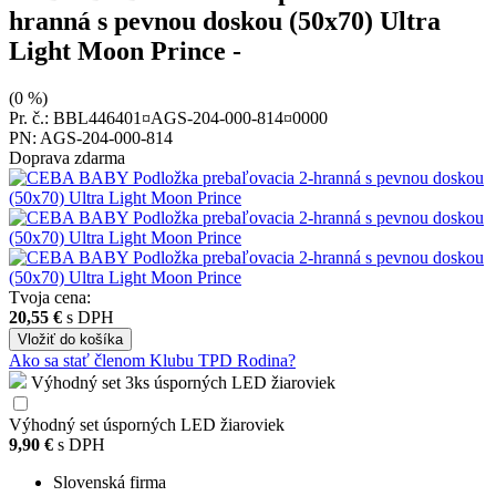
hranná s pevnou doskou (50x70) Ultra
Light Moon Prince
-
(0 %)
Pr. č.: BBL446401¤AGS-204-000-814¤0000
PN: AGS-204-000-814
Doprava zdarma
Tvoja cena:
20,55 €
s DPH
Vložiť
do košíka
Ako sa stať členom Klubu TPD Rodina?
Výhodný set 3ks úsporných LED žiaroviek
Výhodný set úsporných LED žiaroviek
9,90 €
s DPH
Slovenská firma