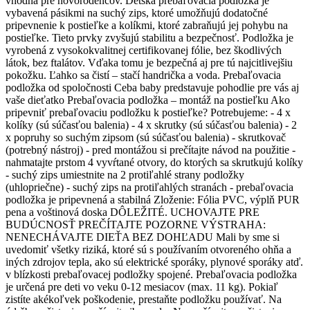
vhodná pre novorodencov. Detská prebaľovacia podložka je
vybavená pásikmi na suchý zips, ktoré umožňujú dodatočné
pripevnenie k postieľke a kolíkmi, ktoré zabraňujú jej pohybu na
postieľke. Tieto prvky zvyšujú stabilitu a bezpečnosť. Podložka je
vyrobená z vysokokvalitnej certifikovanej fólie, bez škodlivých
látok, bez ftalátov. Vďaka tomu je bezpečná aj pre tú najcitlivejšiu
pokožku. Ľahko sa čistí – stačí handrička a voda. Prebaľovacia
podložka od spoločnosti Ceba baby predstavuje pohodlie pre vás aj
vaše dieťatko Prebaľovacia podložka – montáž na postieľku Ako
pripevniť prebaľovaciu podložku k postieľke? Potrebujeme: - 4 x
kolíky (sú súčasťou balenia) - 4 x skrutky (sú súčasťou balenia) - 2
x popruhy so suchým zipsom (sú súčasťou balenia) - skrutkovač
(potrebný nástroj) - pred montážou si prečítajte návod na použitie -
nahmatajte prstom 4 vyvŕtané otvory, do ktorých sa skrutkujú kolíky
- suchý zips umiestnite na 2 protiľahlé strany podložky
(uhlopriečne) - suchý zips na protiľahlých stranách - prebaľovacia
podložka je pripevnená a stabilná Zloženie: Fólia PVC, výplň PUR
pena a voštinová doska DÔLEŽITÉ. UCHOVAJTE PRE
BUDÚCNOSŤ PREČÍTAJTE POZORNE VÝSTRAHA:
NENECHÁVAJTE DIEŤA BEZ DOHĽADU Mali by sme si
uvedomiť všetky riziká, ktoré sú s používaním otvoreného ohňa a
iných zdrojov tepla, ako sú elektrické sporáky, plynové sporáky atď.
v blízkosti prebaľovacej podložky spojené. Prebaľovacia podložka
je určená pre deti vo veku 0-12 mesiacov (max. 11 kg). Pokiaľ
zistíte akékoľvek poškodenie, prestaňte podložku používať. Na