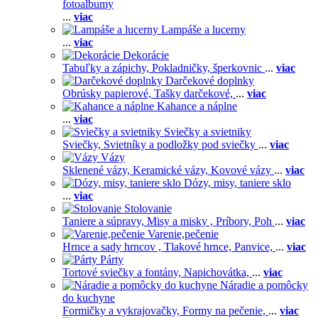
fotoalbumy
...
viac
Lampáše a lucerny
...
viac
Dekorácie
Tabuľky a zápichy,
Pokladničky, šperkovnic
...
viac
Darčekové doplnky
Obrúsky papierové,
Tašky darčekové,
...
viac
Kahance a náplne
...
viac
Sviečky a svietniky
Sviečky,
Svietníky a podložky pod sviečky
...
viac
Vázy
Sklenené vázy,
Keramické vázy,
Kovové vázy
...
viac
Dózy, misy, taniere sklo
...
viac
Stolovanie
Taniere a súpravy,
Misy a misky ,
Príbory,
Poh
...
viac
Varenie,pečenie
Hrnce a sady hrncov ,
Tlakové hrnce,
Panvice,
...
viac
Párty
Tortové sviečky a fontány,
Napichovátka,
...
viac
Náradie a pomôcky
do kuchyne
Formičky a vykrajovačky,
Formy na pečenie,
...
viac