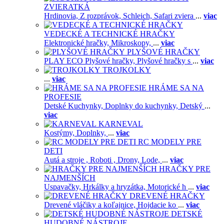
ZVIERATKÁ
Hrdinovia,
Z rozprávok,
Schleich,
Safari zviera
...
viac
VEDECKÉ A TECHNICKÉ HRAČKY
Elektronické hračky,
Mikroskopy,
...
viac
PLYŠOVÉ HRAČKY
PLAY ECO Plyšové hračky,
Plyšové hračky s
...
viac
TROJKOLKY
...
viac
HRÁME SA NA
PROFESIE
Detské Kuchynky,
Doplnky do kuchynky,
Detský
...
viac
KARNEVAL
Kostýmy,
Doplnky,
...
viac
RC MODELY PRE
DETI
Autá a stroje ,
Roboti ,
Drony,
Lode,
...
viac
HRAČKY PRE
NAJMENŠÍCH
Uspavačky,
Hrkálky a hryzátka,
Motorické h
...
viac
DREVENÉ HRAČKY
Drevené vláčiky a koľajnice,
Hojdacie ko
...
viac
DETSKÉ
HUDOBNÉ NÁSTROJE