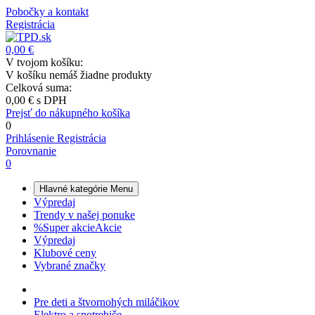
Pobočky a kontakt
Registrácia
0,00 €
V tvojom košíku:
V košíku nemáš žiadne produkty
Celková suma:
0,00 €
s DPH
Prejsť do nákupného košíka
0
Prihlásenie
Registrácia
Porovnanie
0
Hlavné kategórie
Menu
Výpredaj
Trendy v našej ponuke
%
Super akcie
Akcie
Výpredaj
Klubové ceny
Vybrané značky
Pre deti a štvornohých miláčikov
Elektro a spotrebiče