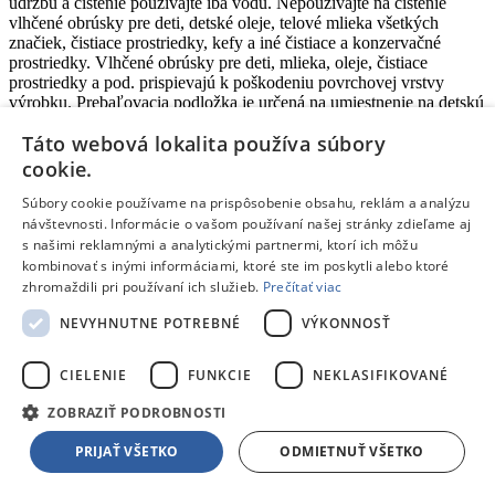
údržbu a čistenie používajte iba vodu. Nepoužívajte na čistenie
vlhčené obrúsky pre deti, detské oleje, telové mlieka všetkých
značiek, čistiace prostriedky, kefy a iné čistiace a konzervačné
prostriedky. Vlhčené obrúsky pre deti, mlieka, oleje, čistiace
prostriedky a pod. prispievajú k poškodeniu povrchovej vrstvy
výrobku. Prebaľovacia podložka je určená na umiestnenie na detskú
postieľku. Je určená pre každodennú starostlivosť o dojčatá.
Táto webová lokalita používa súbory
Akékoľvek zmeny farby tlače vyplývajú z prirodzeného
opotrebovania výrobku. POZOR! Zabezpečovacie nohy proti
cookie.
pošmyknutiu by mali byť riadne pripevnené a pravidelne
kontrolované. Akékoľvek príslušenstvo alebo náhradné diely
Súbory cookie používame na prispôsobenie obsahu, reklám a analýzu
získavajte iba od výrobcu, distribútora alebo predajcu. Prestaňte
návštevnosti. Informácie o vašom používaní našej stránky zdieľame aj
podložku používať, ak akýkoľvek diel je zlomený, roztrhaný alebo
s našimi reklamnými a analytickými partnermi, ktorí ich môžu
chýba. Adresa výrobcu: Ceba sp. z o. o. Fabryczna 1. 56-400
kombinovať s inými informáciami, ktoré ste im poskytli alebo ktoré
Olesnica, Poland. Email support@ceba.com.pl
zhromaždili pri používaní ich služieb.
Prečítať viac
Tento produkt nájdete aj v častiach:
NEVYHNUTNE POTREBNÉ
VÝKONNOSŤ
Prebaľovacie podložky
CIELENIE
FUNKCIE
NEKLASIFIKOVANÉ
ZOBRAZIŤ PODROBNOSTI
PRIJAŤ VŠETKO
ODMIETNUŤ VŠETKO
Žiadne dostupné recenzie
Pridať hodnotenie