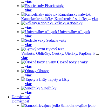
...
viac
Písacie stoly
...
viac
Kancelársky nábytok
Kancelárske stoličky,
Konferenčné stoličky
...
viac
Vešiaky a doplnky
...
viac
Univerzálny nábytok
...
viac
Sedacie vaky
...
viac
Bytový textil
Vankúše,
Obliečky,
Osušky,
Uteráky,
Paplóny,
P
...
viac
Úložné boxy a vaky
...
viac
Obrazy
...
viac
Tapety a Lišty
...
viac
Slnečníky
...
viac
Domácnosť
Domácnosť
Samoohrievajúce jedlo