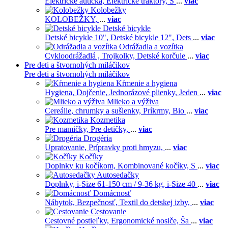
Elektrické autíčka,
Elektrické traktory,
Š
...
viac
Kolobežky
KOLOBEŽKY,
...
viac
Detské bicykle
Detské bicykle 10",
Detské bicykle 12",
Dets
...
viac
Odrážadla a vozítka
Cykloodrážadlá ,
Trojkolky,
Detské korčule
...
viac
Pre deti a štvornohých miláčikov
Pre deti a štvornohých miláčikov
Kŕmenie a hygiena
Hygiena,
Dojčenie,
Jednorázové plienky,
Jeden
...
viac
Mlieko a výživa
Cereálie, chrumky a sušienky,
Príkrmy,
Bio
...
viac
Kozmetika
Pre mamičky,
Pre detičky,
...
viac
Drogéria
Upratovanie,
Prípravky proti hmyzu,
...
viac
Kočíky
Doplnky ku kočíkom,
Kombinované kočíky,
S
...
viac
Autosedačky
Doplnky,
i-Size 61-150 cm / 9-36 kg,
i-Size 40
...
viac
Domácnosť
Nábytok,
Bezpečnosť,
Textil do detskej izby,
...
viac
Cestovanie
Cestovné postieľky,
Ergonomické nosiče,
Ša
...
viac