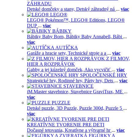
ZÁHRADU
Detské domčeky a stany,
Detský záhradný ná
...
viac
LEGO®
LEGO® Pokémon™,
LEGO® Editions,
LEGO®
DUP
...
viac
BÁBIKY
Bábiky Baby Born,
Bábiky Baby Annabell,
Bábi
...
viac
AUTÍČKA
Garáže a hracie sety,
Technické stroje a a
...
viac
Z FILMOV,
HIER A ROZPRÁVOK
Gabby a jej kúzelný domček,
Ako vycvičiť
...
viac
SPOLOČENSKÉ HRY
Strategické hry,
Rodinné hry,
Párty hry,
Dets
...
viac
STAVEBNICE
iM.Master stavebnice,
Stavebnice GraviTrax,
ME
...
viac
PUZZLE
Detské puzzle,
3D Puzzle,
Puzzle 300d,
Puzzle 5
...
viac
KREATÍVNE TVORENIE PRE DETI
Dočasné tetovania,
Kreatívne a výtvarné hr
...
viac
FIGÚRKY A