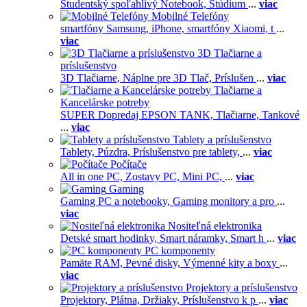
Študentský spoľahlivý Notebook,
Štúdium
...
viac
Mobilné Telefóny
smartfóny Samsung,
iPhone,
smartfóny Xiaomi,
t
...
viac
3D Tlačiarne a
príslušenstvo
3D Tlačiarne,
Náplne pre 3D Tlač,
Príslušen
...
viac
Tlačiarne a
Kancelárske potreby
SUPER Dopredaj EPSON TANK,
Tlačiarne,
Tankové
...
viac
Tablety a príslušenstvo
Tablety,
Púzdra,
Príslušenstvo pre tablety,
...
viac
Počítače
All in one PC,
Zostavy PC,
Mini PC,
...
viac
Gaming
Gaming PC a notebooky,
Gaming monitory a pro
...
viac
Nositeľná elektronika
Detské smart hodinky,
Smart náramky,
Smart h
...
viac
PC komponenty
Pamäte RAM,
Pevné disky,
Výmenné kity a boxy
...
viac
Projektory a príslušenstvo
Projektory,
Plátna,
Držiaky,
Príslušenstvo k p
...
viac