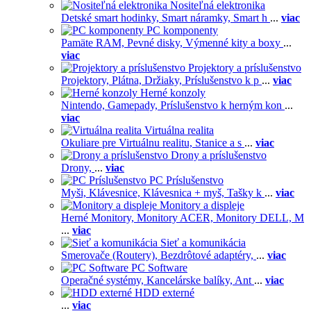
Nositeľná elektronika
Detské smart hodinky,
Smart náramky,
Smart h
...
viac
PC komponenty
Pamäte RAM,
Pevné disky,
Výmenné kity a boxy
...
viac
Projektory a príslušenstvo
Projektory,
Plátna,
Držiaky,
Príslušenstvo k p
...
viac
Herné konzoly
Nintendo,
Gamepady,
Príslušenstvo k herným kon
...
viac
Virtuálna realita
Okuliare pre Virtuálnu realitu,
Stanice a s
...
viac
Drony a príslušenstvo
Drony,
...
viac
PC Príslušenstvo
Myši,
Klávesnice,
Klávesnica + myš,
Tašky k
...
viac
Monitory a displeje
Herné Monitory,
Monitory ACER,
Monitory DELL,
M
...
viac
Sieť a komunikácia
Smerovače (Routery),
Bezdrôtové adaptéry,
...
viac
PC Software
Operačné systémy,
Kancelárske balíky,
Ant
...
viac
HDD externé
...
viac