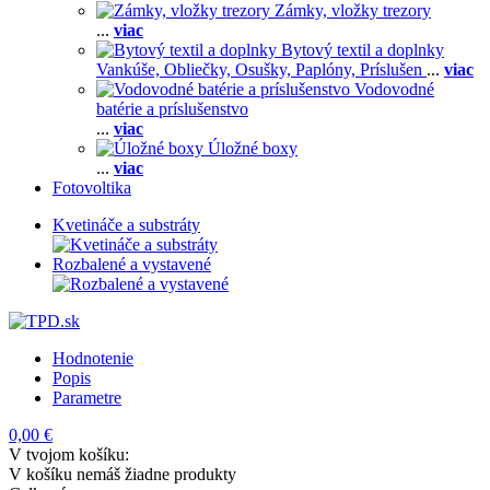
Zámky, vložky trezory
...
viac
Bytový textil a doplnky
Vankúše,
Obliečky,
Osušky,
Paplóny,
Príslušen
...
viac
Vodovodné
batérie a príslušenstvo
...
viac
Úložné boxy
...
viac
Fotovoltika
Kvetináče a substráty
Rozbalené a vystavené
Hodnotenie
Popis
Parametre
0,00 €
V tvojom košíku:
V košíku nemáš žiadne produkty