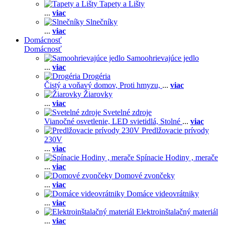
Tapety a Lišty
...
viac
Slnečníky
...
viac
Domácnosť
Domácnosť
Samoohrievajúce jedlo
...
viac
Drogéria
Čistý a voňavý domov,
Proti hmyzu,
...
viac
Žiarovky
...
viac
Svetelné zdroje
Vianočné osvetlenie,
LED svietidlá,
Stolné
...
viac
Predlžovacie prívody
230V
...
viac
Spínacie Hodiny , merače
...
viac
Domové zvončeky
...
viac
Domáce videovrátniky
...
viac
Elektroinštalačný materiál
...
viac