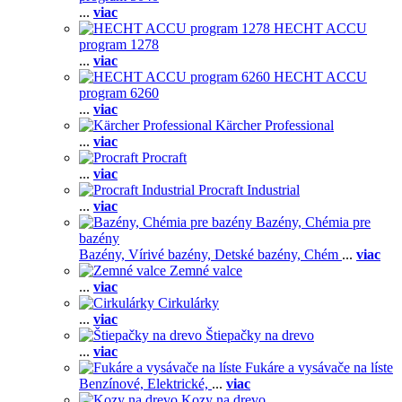
...
viac
HECHT ACCU
program 1278
...
viac
HECHT ACCU
program 6260
...
viac
Kärcher Professional
...
viac
Procraft
...
viac
Procraft Industrial
...
viac
Bazény, Chémia pre
bazény
Bazény,
Vírivé bazény,
Detské bazény,
Chém
...
viac
Zemné valce
...
viac
Cirkulárky
...
viac
Štiepačky na drevo
...
viac
Fukáre a vysávače na líste
Benzínové,
Elektrické,
...
viac
Kozy na drevo