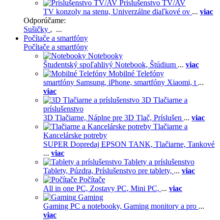
Príslušenstvo TV/AV
TV konzoly na stenu,
Univerzálne diaľkové ov
...
viac
Odporúčame:
Sušičky
, ...
Počítače a smartfóny
Počítače a smartfóny
Notebooky
Študentský spoľahlivý Notebook,
Štúdium
...
viac
Mobilné Telefóny
smartfóny Samsung,
iPhone,
smartfóny Xiaomi,
t
...
viac
3D Tlačiarne a
príslušenstvo
3D Tlačiarne,
Náplne pre 3D Tlač,
Príslušen
...
viac
Tlačiarne a
Kancelárske potreby
SUPER Dopredaj EPSON TANK,
Tlačiarne,
Tankové
...
viac
Tablety a príslušenstvo
Tablety,
Púzdra,
Príslušenstvo pre tablety,
...
viac
Počítače
All in one PC,
Zostavy PC,
Mini PC,
...
viac
Gaming
Gaming PC a notebooky,
Gaming monitory a pro
...
viac