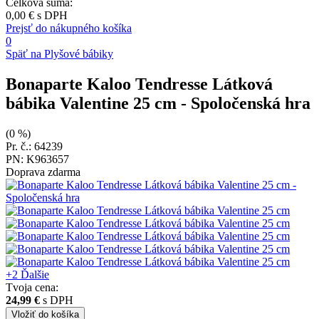
Celková suma:
0,00 €
s DPH
Prejsť do nákupného košíka
0
Späť na Plyšové bábiky
Bonaparte Kaloo Tendresse Látková
bábika Valentine 25 cm
- Spoločenská hra
(0 %)
Pr. č.: 64239
PN: K963657
Doprava zdarma
+2
Ďalšie
Tvoja cena:
24,99 €
s DPH
Vložiť
do košíka