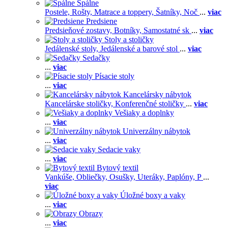
Spálne
Postele,
Rošty,
Matrace a toppery,
Šatníky,
Noč
...
viac
Predsiene
Predsieňové zostavy,
Botníky,
Samostatné sk
...
viac
Stoly a stoličky
Jedálenské stoly,
Jedálenské a barové stol
...
viac
Sedačky
...
viac
Písacie stoly
...
viac
Kancelársky nábytok
Kancelárske stoličky,
Konferenčné stoličky
...
viac
Vešiaky a doplnky
...
viac
Univerzálny nábytok
...
viac
Sedacie vaky
...
viac
Bytový textil
Vankúše,
Obliečky,
Osušky,
Uteráky,
Paplóny,
P
...
viac
Úložné boxy a vaky
...
viac
Obrazy
...
viac