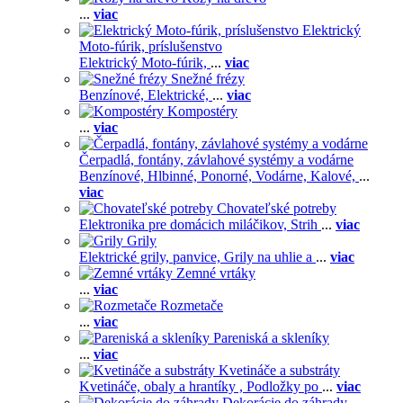
...
viac
Elektrický
Moto-fúrik, príslušenstvo
Elektrický Moto-fúrik,
...
viac
Snežné frézy
Benzínové,
Elektrické,
...
viac
Kompostéry
...
viac
Čerpadlá, fontány, závlahové systémy a vodárne
Benzínové,
Hlbinné,
Ponorné,
Vodárne,
Kalové,
...
viac
Chovateľské potreby
Elektronika pre domácich miláčikov,
Strih
...
viac
Grily
Elektrické grily, panvice,
Grily na uhlie a
...
viac
Zemné vrtáky
...
viac
Rozmetače
...
viac
Pareniská a skleníky
...
viac
Kvetináče a substráty
Kvetináče, obaly a hrantíky ,
Podložky po
...
viac
Dekorácie do záhrady