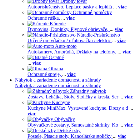
Drobný tovar
Autopríslušenstvo,
Lepiace pásky a lepidlá
...
viac
Ochranné pomôcky
Ochranné rúška,
...
viac
Kúrenie
Dymovina,
Doplnky,
Plynové ohrievače,
...
viac
Náradie-Príslušenstvo
Určené pre vŕtačku / uťahovačku / elektric
...
viac
Auto-moto
Autokamery,
Autorádiá,
Držiaky na telefóny,
...
viac
Ostatné
...
viac
Obrana
Ochranné spreje,
...
viac
Nábytok a zariadenie domácnosti a záhrady
Nábytok a zariadenie domácnosti a záhrady
Záhradný nábytok
Zostavy,
Lehátka,
Stoly,
Stoličky a kreslá,
Ser
...
viac
Kuchyne
Kuchyne MiniMax,
Vystavené kuchyne,
Drezy a d
...
viac
Obývačky
Obývačkové zostavy,
Samostatné skrinky,
Ko
...
viac
Detské izby
Postele,
Písacie stoly,
Kancelárske stoličky
...
viac