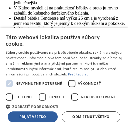
jedinečnejšia.
V Kaloo mysleli aj na praktickosť bábiky a preto ju rovno
zabalili do krásneho darčekového balenia.
Detská bábika Tendresse má výšku 25 cm a je vyrobená z
jemného textilu, ktorý je jemný k detským rúčkam a pokožke.
Bábiku je možné prať v práčke.
Rozmer balenia: 14 x 6,5 x 25 cm
Táto webová lokalita používa súbory
Materiál: textil
cookie.
Vhodné pre deti od narodenia.
Súbory cookie používame na prispôsobenie obsahu, reklám a analýzu
návštevnosti. Informácie o vašom používaní našej stránky zdieľame aj
Tento produkt nájdete aj v častiach:
s našimi reklamnými a analytickými partnermi, ktorí ich môžu
Plyšové bábiky
kombinovať s inými informáciami, ktoré ste im poskytli alebo ktoré
Plyšové bábiky
zhromaždili pri používaní ich služieb.
Prečítať viac
Látkové a mäkké bábiky
Bábiky ostatné
NEVYHNUTNE POTREBNÉ
VÝKONNOSŤ
CIELENIE
FUNKCIE
NEKLASIFIKOVANÉ
ZOBRAZIŤ PODROBNOSTI
PRIJAŤ VŠETKO
ODMIETNUŤ VŠETKO
Žiadne dostupné recenzie