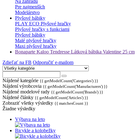
Na záhradu
Pre najmenších
Modelárstvo
Plyšové bábiky
PLAY ECO Plyšové hračky
Plyšové hračky s funkciami
Plyšové bábiky
Malé plyšové hračky
Maxi plyšové hračky
Bonaparte Kaloo Tendresse Látková bábika Valentine 25 cm
Zdieľať na FB
Odporučiť e-mailom
Nájdené kategórie
{{ getModelCount('Categories') }}
Nájdení výrobcovia
{{ getModelCount('Manufacturers') }}
Nájdené modelové rady
{{ getModelCount('Brands') }}
Nájdené články
{{ getModelCount('Articles') }}
Zobraziť všetky výsledky
{{ matchesCount }}
Žiadne výsledky
Výbava na leto
Bicykle a kolobežky