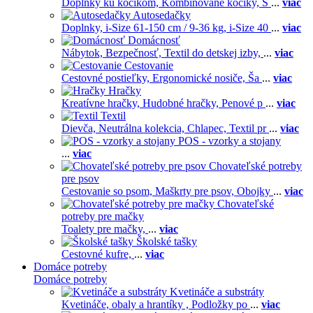
Doplnky ku kočíkom,
Kombinované kočíky,
S
...
viac
Autosedačky
Doplnky,
i-Size 61-150 cm / 9-36 kg,
i-Size 40
...
viac
Domácnosť
Nábytok,
Bezpečnosť,
Textil do detskej izby,
...
viac
Cestovanie
Cestovné postieľky,
Ergonomické nosiče,
Ša
...
viac
Hračky
Kreatívne hračky,
Hudobné hračky,
Penové p
...
viac
Textil
Dievča,
Neutrálna kolekcia,
Chlapec,
Textil pr
...
viac
POS - vzorky a stojany
...
viac
Chovateľské potreby
pre psov
Cestovanie so psom,
Maškrty pre psov,
Obojky
...
viac
Chovateľské
potreby pre mačky
Toalety pre mačky,
...
viac
Školské tašky
Cestovné kufre,
...
viac
Domáce potreby
Domáce potreby
Kvetináče a substráty
Kvetináče, obaly a hrantíky ,
Podložky po
...
viac