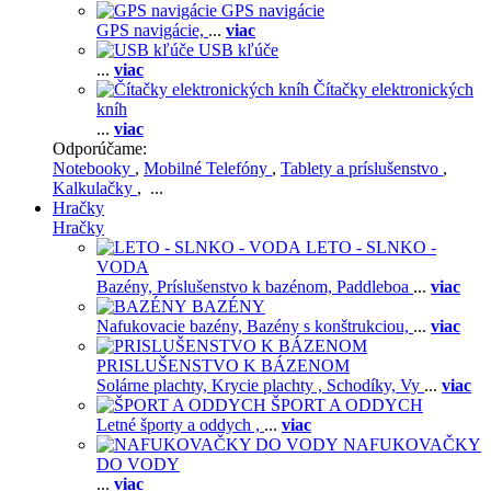
GPS navigácie
GPS navigácie,
...
viac
USB kľúče
...
viac
Čítačky elektronických
kníh
...
viac
Odporúčame:
Notebooky
,
Mobilné Telefóny
,
Tablety a príslušenstvo
,
Kalkulačky
, ...
Hračky
Hračky
LETO - SLNKO -
VODA
Bazény,
Príslušenstvo k bazénom,
Paddleboa
...
viac
BAZÉNY
Nafukovacie bazény,
Bazény s konštrukciou,
...
viac
PRISLUŠENSTVO K BÁZENOM
Solárne plachty,
Krycie plachty ,
Schodíky,
Vy
...
viac
ŠPORT A ODDYCH
Letné športy a oddych ,
...
viac
NAFUKOVAČKY
DO VODY
...
viac