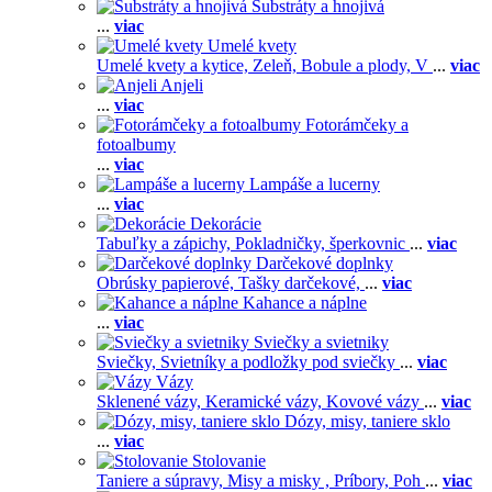
Substráty a hnojivá
...
viac
Umelé kvety
Umelé kvety a kytice,
Zeleň,
Bobule a plody,
V
...
viac
Anjeli
...
viac
Fotorámčeky a
fotoalbumy
...
viac
Lampáše a lucerny
...
viac
Dekorácie
Tabuľky a zápichy,
Pokladničky, šperkovnic
...
viac
Darčekové doplnky
Obrúsky papierové,
Tašky darčekové,
...
viac
Kahance a náplne
...
viac
Sviečky a svietniky
Sviečky,
Svietníky a podložky pod sviečky
...
viac
Vázy
Sklenené vázy,
Keramické vázy,
Kovové vázy
...
viac
Dózy, misy, taniere sklo
...
viac
Stolovanie
Taniere a súpravy,
Misy a misky ,
Príbory,
Poh
...
viac