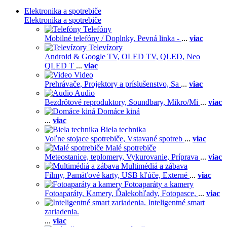
Elektronika a spotrebiče
Elektronika a spotrebiče
Telefóny
Mobilné telefóny / Doplnky,
Pevná linka -
...
viac
Televízory
Android & Google TV,
OLED TV,
QLED, Neo
QLED T
...
viac
Video
Prehrávače,
Projektory a príslušenstvo,
Sa
...
viac
Audio
Bezdrôtové reproduktory,
Soundbary,
Mikro/Mi
...
viac
Domáce kiná
...
viac
Biela technika
Voľne stojace spotrebiče,
Vstavané spotreb
...
viac
Malé spotrebiče
Meteostanice, teplomery,
Vykurovanie,
Príprava
...
viac
Multimédiá a zábava
Filmy,
Pamäťové karty,
USB kľúče,
Externé
...
viac
Fotoaparáty a kamery
Fotoaparáty,
Kamery,
Ďalekohľady,
Fotopasce,
...
viac
Inteligentné smart
zariadenia.
...
viac