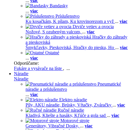
...
viac
Bandasky
...
viac
Príslušenstvo
Ku kosačkám,
K pílam,
Ku krovinorezom a vyž
...
viac
Drviče vetiev a ovocia
Nožové,
S ozubeným valcom,
...
viac
Hračky do záhrady
a pieskoviská
Šmykľavky,
Pieskoviská,
Hračky do piesku,
Ho
...
viac
Ostatné
...
viac
Odporúčame:
Fukáre a vysávače na líste
, ...
Náradie
Náradie
Pneumatické
náradie a príslušenstvo
...
viac
Elektro náradie
Píly,
AKU náradie,
Brúsky,
Vŕtačky,
Zváračky
...
viac
Ručné náradie
Kladivá,
Kliešte a hasáky,
Kľúče a gola sad
...
viac
Motorové stroje
Generátory,
Vibračné Dosky,
...
viac