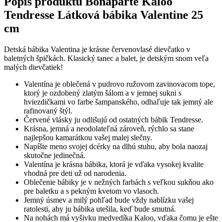
Popis produktu
Bonaparte Kaloo
Tendresse Látková bábika Valentine 25
cm
Detská bábika Valentina je krásne červenovlasé dievčatko v
baletných špičkách. Klasický tanec a balet, je detským snom veľa
malých dievčatiek!
Valentína je oblečená v pudrovo ružovom zavinovacom tope,
ktorý je ozdobený zlatým šálom a v jemnej sukni s
hviezdičkami vo farbe šampanského, odhaľuje tak jemný ale
rafinovaný štýl.
Červené vlásky ju odlišujú od ostatných bábik Tendresse.
Krásna, jemná a neodolateľná zároveň, rýchlo sa stane
najlepšou kamarátkou vašej malej slečny.
Napíšte meno svojej dcérky na dlhú stuhu, aby bola naozaj
skutočne jedinečná.
Valentína je krásna bábika, ktorá je vďaka vysokej kvalite
vhodná pre deti už od narodenia.
Oblečenie bábiky je v nežných farbách s veľkou sukňou ako
pre baletku a s pekným kvetom vo vlasoch.
Jemný úsmev a milý pohľad bude vždy nablízku vašej
ratolesti, aby ju bábika utešila, keď bude smutná.
Na nohách má vyšivku medvedíka Kaloo, vďaka čomu je ešte