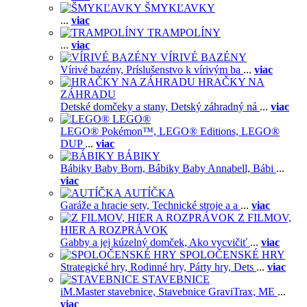
ŠMYKĽAVKY
...
viac
TRAMPOLÍNY
...
viac
VÍRIVÉ BAZÉNY
Vírivé bazény,
Príslušenstvo k vírivým ba
...
viac
HRAČKY NA
ZÁHRADU
Detské domčeky a stany,
Detský záhradný ná
...
viac
LEGO®
LEGO® Pokémon™,
LEGO® Editions,
LEGO®
DUP
...
viac
BÁBIKY
Bábiky Baby Born,
Bábiky Baby Annabell,
Bábi
...
viac
AUTÍČKA
Garáže a hracie sety,
Technické stroje a a
...
viac
Z FILMOV,
HIER A ROZPRÁVOK
Gabby a jej kúzelný domček,
Ako vycvičiť
...
viac
SPOLOČENSKÉ HRY
Strategické hry,
Rodinné hry,
Párty hry,
Dets
...
viac
STAVEBNICE
iM.Master stavebnice,
Stavebnice GraviTrax,
ME
...
viac