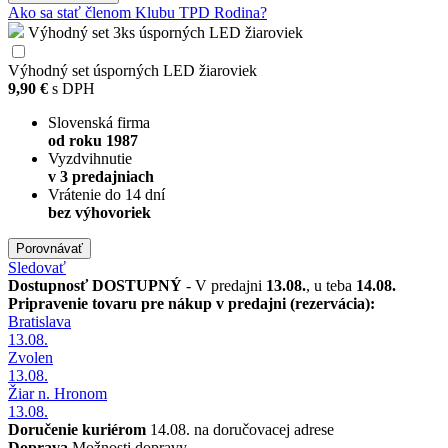
Ako sa stať členom Klubu TPD Rodina?
Výhodný set 3ks úsporných LED žiaroviek
Výhodný set úsporných LED žiaroviek
9,90 €
s DPH
Slovenská firma
od roku 1987
Vyzdvihnutie
v 3 predajniach
Vrátenie do 14 dní
bez výhovoriek
Porovnávať
Sledovať
Dostupnosť
DOSTUPNÝ
- V predajni
13.08.
, u teba
14.08.
Pripravenie tovaru pre nákup v predajni (rezervácia):
Bratislava
13.08.
Zvolen
13.08.
Žiar n. Hronom
13.08.
Doručenie kuriérom
14.08. na doručovacej adrese
Doprava
Možnosti dopravy