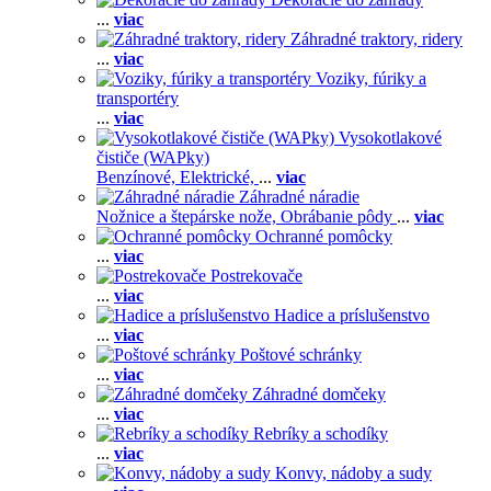
...
viac
Záhradné traktory, ridery
...
viac
Voziky, fúriky a
transportéry
...
viac
Vysokotlakové
čističe (WAPky)
Benzínové,
Elektrické,
...
viac
Záhradné náradie
Nožnice a štepárske nože,
Obrábanie pôdy
...
viac
Ochranné pomôcky
...
viac
Postrekovače
...
viac
Hadice a príslušenstvo
...
viac
Poštové schránky
...
viac
Záhradné domčeky
...
viac
Rebríky a schodíky
...
viac
Konvy, nádoby a sudy