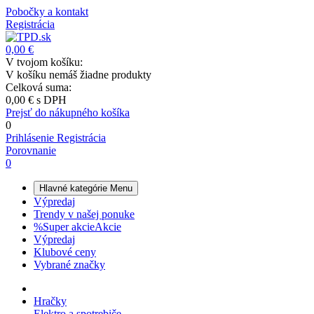
Pobočky a kontakt
Registrácia
0,00 €
V tvojom košíku:
V košíku nemáš žiadne produkty
Celková suma:
0,00 €
s DPH
Prejsť do nákupného košíka
0
Prihlásenie
Registrácia
Porovnanie
0
Hlavné kategórie
Menu
Výpredaj
Trendy v našej ponuke
%
Super akcie
Akcie
Výpredaj
Klubové ceny
Vybrané značky
Hračky
Elektro a spotrebiče