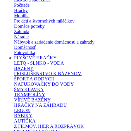
Počítače
Hračky
Mobilita
Pre deti a štvornohých miláčikov
Domáce potreby
Záhrada
Náradie
Nábytok a zariadenie domácnosti a záhrady
Domácnosť
Fotovoltika
PLYŠOVÉ HRAČKY
LETO - SLNKO - VODA
BAZÉNY
PRISLUŠENSTVO K BÁZENOM
ŠPORT A ODDYCH
NAFUKOVAČKY DO VODY
ŠMYKĽAVKY
TRAMPOLÍNY
VÍRIVÉ BAZÉNY
HRAČKY NA ZÁHRADU
LEGO®
BÁBIKY
AUTÍČKA
Z FILMOV, HIER A ROZPRÁVOK