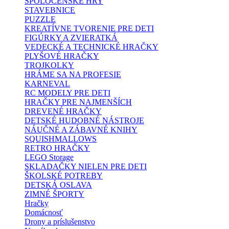
SPOLOČENSKÉ HRY
STAVEBNICE
PUZZLE
KREATÍVNE TVORENIE PRE DETI
FIGÚRKY A ZVIERATKÁ
VEDECKÉ A TECHNICKÉ HRAČKY
PLYŠOVÉ HRAČKY
TROJKOLKY
HRÁME SA NA PROFESIE
KARNEVAL
RC MODELY PRE DETI
HRAČKY PRE NAJMENŠÍCH
DREVENÉ HRAČKY
DETSKÉ HUDOBNÉ NÁSTROJE
NÁUČNÉ A ZÁBAVNÉ KNIHY
SQUISHMALLOWS
RETRO HRAČKY
LEGO Storage
SKLADAČKY NIELEN PRE DETI
ŠKOLSKÉ POTREBY
DETSKÁ OSLAVA
ZIMNÉ ŠPORTY
Hračky
Domácnosť
Drony a príslušenstvo