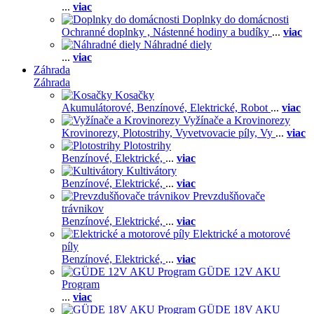
...
viac
Doplnky do domácnosti
Ochranné doplnky ,
Nástenné hodiny a budíky
...
viac
Náhradné diely
...
viac
Záhrada
Záhrada
Kosačky
Akumulátorové,
Benzínové,
Elektrické,
Robot
...
viac
Vyžínače a Krovinorezy
Krovinorezy,
Plotostrihy,
Vyvetvovacie píly,
Vy
...
viac
Plotostrihy
Benzínové,
Elektrické,
...
viac
Kultivátory
Benzínové,
Elektrické,
...
viac
Prevzdušňovače
trávnikov
Benzínové,
Elektrické,
...
viac
Elektrické a motorové
píly
Benzínové,
Elektrické,
...
viac
GÜDE 12V AKU
Program
...
viac
GÜDE 18V AKU