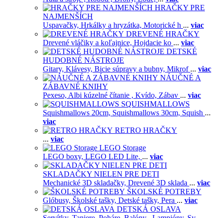
HRAČKY PRE
NAJMENŠÍCH
Uspavačky,
Hrkálky a hryzátka,
Motorické h
...
viac
DREVENÉ HRAČKY
Drevené vláčiky a koľajnice,
Hojdacie ko
...
viac
DETSKÉ
HUDOBNÉ NÁSTROJE
Gitary,
Klávesy,
Bicie súpravy a bubny,
Mikrof
...
viac
NÁUČNÉ A
ZÁBAVNÉ KNIHY
Pexeso,
Albi kúzelné čítanie ,
Kvído,
Zábav
...
viac
SQUISHMALLOWS
Squishmallows 20cm,
Squishmallows 30cm,
Squish
...
viac
RETRO HRAČKY
...
viac
LEGO Storage
LEGO boxy,
LEGO LED Lite,
...
viac
SKLADAČKY NIELEN PRE DETI
Mechanické 3D skladačky,
Drevené 3D sklada
...
viac
ŠKOLSKÉ POTREBY
Glóbusy,
Školské tašky,
Detské tašky,
Pera
...
viac
DETSKÁ OSLAVA
Servítky,
Taniere,
Poháre,
Balóny ,
Lampióny,
Sv
...