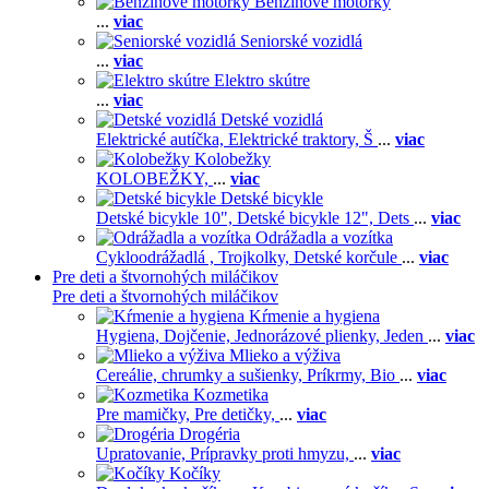
Benzínové motorky
...
viac
Seniorské vozidlá
...
viac
Elektro skútre
...
viac
Detské vozidlá
Elektrické autíčka,
Elektrické traktory,
Š
...
viac
Kolobežky
KOLOBEŽKY,
...
viac
Detské bicykle
Detské bicykle 10",
Detské bicykle 12",
Dets
...
viac
Odrážadla a vozítka
Cykloodrážadlá ,
Trojkolky,
Detské korčule
...
viac
Pre deti a štvornohých miláčikov
Pre deti a štvornohých miláčikov
Kŕmenie a hygiena
Hygiena,
Dojčenie,
Jednorázové plienky,
Jeden
...
viac
Mlieko a výživa
Cereálie, chrumky a sušienky,
Príkrmy,
Bio
...
viac
Kozmetika
Pre mamičky,
Pre detičky,
...
viac
Drogéria
Upratovanie,
Prípravky proti hmyzu,
...
viac
Kočíky