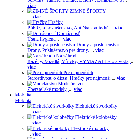
viac
ZIMNÉ ŠPORTY
...
viac
Hračky
Bábiky a príslušenstvo,
Autíčka a autodrá
...
viac
Domácnosť
Ústna hygiena,
...
viac
Drony a príslušenstvo
Drony,
Príslušenstvo pre drony,
...
viac
Na záhradu
Bazény,
Vozidlá,
Vírivky,
VYMAZAT Leto a voda,
...
viac
Pre najmenších
Starostlivosť o dieťa,
Hračky pre najmenší
...
viac
Modelárstvo
Zberateľské modely,
...
viac
Mobilita
Mobilita
Elektrické štvorkolky
...
viac
Elektrické kolobežky
...
viac
Elektrické motorky
...
viac