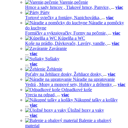
Varenie,pečenie
Hrnce a sady hrncov ,
Tlakové hrnce,
Panvice,
...
viac
Párty
Tortové sviečky a fontány,
Napichovátka,
...
viac
Náradie a pomôcky
do kuchyne
Formičky a vykrajovačky,
Formy na pečenie,
...
viac
Kúpelňa a WC
Koše na prádlo,
Dávkovače,
Lavóry, vandle,
...
viac
Zaváranie
...
viac
Sušiaky
...
viac
Žehlenie
Poťahy na žehliace dosky,
Žehliace dosky,
...
viac
Náradie na upratovanie
Vedrá ,
Mopy a mopové sety,
Hubky a drôtenky
...
viac
Odpadkové koše
Vrecia na odpad,
...
viac
Nákupné tašky a košíky
...
viac
Úložné boxy a vaky
...
viac
Balenie a obalový
material