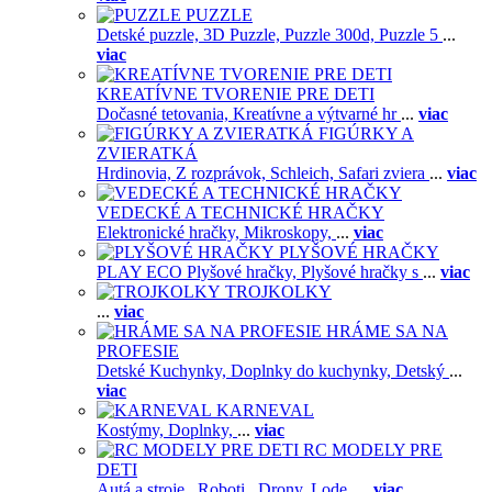
PUZZLE
Detské puzzle,
3D Puzzle,
Puzzle 300d,
Puzzle 5
...
viac
KREATÍVNE TVORENIE PRE DETI
Dočasné tetovania,
Kreatívne a výtvarné hr
...
viac
FIGÚRKY A
ZVIERATKÁ
Hrdinovia,
Z rozprávok,
Schleich,
Safari zviera
...
viac
VEDECKÉ A TECHNICKÉ HRAČKY
Elektronické hračky,
Mikroskopy,
...
viac
PLYŠOVÉ HRAČKY
PLAY ECO Plyšové hračky,
Plyšové hračky s
...
viac
TROJKOLKY
...
viac
HRÁME SA NA
PROFESIE
Detské Kuchynky,
Doplnky do kuchynky,
Detský
...
viac
KARNEVAL
Kostýmy,
Doplnky,
...
viac
RC MODELY PRE
DETI
Autá a stroje ,
Roboti ,
Drony,
Lode,
...
viac