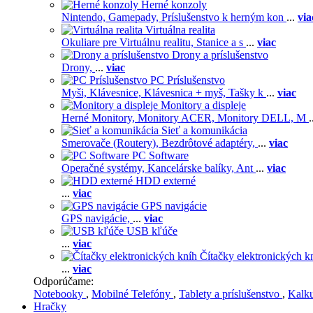
Herné konzoly
Nintendo,
Gamepady,
Príslušenstvo k herným kon
...
via
Virtuálna realita
Okuliare pre Virtuálnu realitu,
Stanice a s
...
viac
Drony a príslušenstvo
Drony,
...
viac
PC Príslušenstvo
Myši,
Klávesnice,
Klávesnica + myš,
Tašky k
...
viac
Monitory a displeje
Herné Monitory,
Monitory ACER,
Monitory DELL,
M
.
Sieť a komunikácia
Smerovače (Routery),
Bezdrôtové adaptéry,
...
viac
PC Software
Operačné systémy,
Kancelárske balíky,
Ant
...
viac
HDD externé
...
viac
GPS navigácie
GPS navigácie,
...
viac
USB kľúče
...
viac
Čítačky elektronických k
...
viac
Odporúčame:
Notebooky
,
Mobilné Telefóny
,
Tablety a príslušenstvo
,
Kalk
Hračky