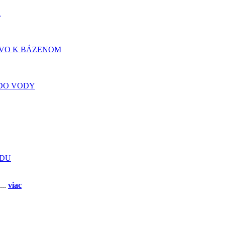
A
TVO K BÁZENOM
DO VODY
ADU
...
viac