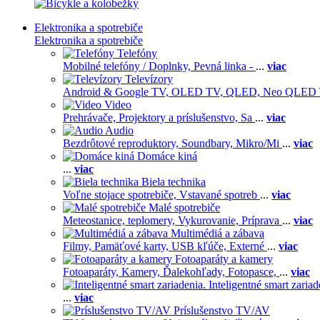
Elektronika a spotrebiče
Elektronika a spotrebiče
Telefóny
Mobilné telefóny / Doplnky,
Pevná linka -
...
viac
Televízory
Android & Google TV,
OLED TV,
QLED, Neo QLED
Video
Prehrávače,
Projektory a príslušenstvo,
Sa
...
viac
Audio
Bezdrôtové reproduktory,
Soundbary,
Mikro/Mi
...
viac
Domáce kiná
...
viac
Biela technika
Voľne stojace spotrebiče,
Vstavané spotreb
...
viac
Malé spotrebiče
Meteostanice, teplomery,
Vykurovanie,
Príprava
...
viac
Multimédiá a zábava
Filmy,
Pamäťové karty,
USB kľúče,
Externé
...
viac
Fotoaparáty a kamery
Fotoaparáty,
Kamery,
Ďalekohľady,
Fotopasce,
...
viac
Inteligentné smart zariad
...
viac
Príslušenstvo TV/AV