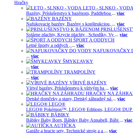
Hračky
LETO - SLNKO - VOD
Bazény,
Príslušenstvo k bazénom,
Paddleboa
...
viac
BAZÉNY
Nafukovacie bazény,
Bazény s konštrukciou,
...
viac
PRISLUŠENS
Solárne plachty,
Krycie plachty ,
Schodíky,
Vy
...
viac
ŠPORT A ODDYCH
Letné športy a oddych ,
...
viac
NAFUKOVAČKY 
...
viac
ŠMYKĽAVKY
...
viac
TRAMPOLÍNY
...
viac
VÍRIVÉ BAZÉNY
Vírivé bazény,
Príslušenstvo k vírivým ba
...
viac
HRAČKY NA ZÁHR
Detské domčeky a stany,
Detský záhradný ná
...
viac
LEGO®
LEGO® Pokémon™,
LEGO® Editions,
LEGO® DUP
BÁBIKY
Bábiky Baby Born,
Bábiky Baby Annabell,
Bábi
...
viac
AUTÍČKA
Garáže a hracie sety,
Technické stroje a a
...
viac