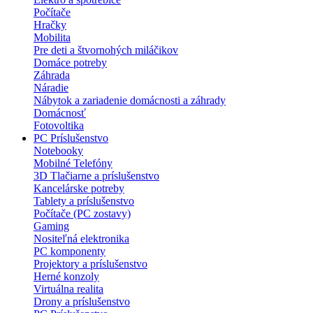
Počítače
Hračky
Mobilita
Pre deti a štvornohých miláčikov
Domáce potreby
Záhrada
Náradie
Nábytok a zariadenie domácnosti a záhrady
Domácnosť
Fotovoltika
PC Príslušenstvo
Notebooky
Mobilné Telefóny
3D Tlačiarne a príslušenstvo
Kancelárske potreby
Tablety a príslušenstvo
Počítače (PC zostavy)
Gaming
Nositeľná elektronika
PC komponenty
Projektory a príslušenstvo
Herné konzoly
Virtuálna realita
Drony a príslušenstvo