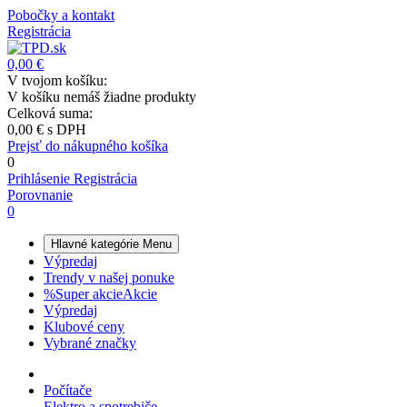
Pobočky a kontakt
Registrácia
0,00 €
V tvojom košíku:
V košíku nemáš žiadne produkty
Celková suma:
0,00 €
s DPH
Prejsť do nákupného košíka
0
Prihlásenie
Registrácia
Porovnanie
0
Hlavné kategórie
Menu
Výpredaj
Trendy v našej ponuke
%
Super akcie
Akcie
Výpredaj
Klubové ceny
Vybrané značky
Počítače
Elektro a spotrebiče