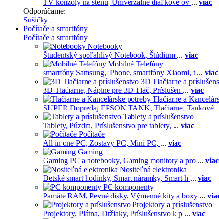
TV konzoly na stenu,
Univerzálne diaľkové ov
...
viac
Odporúčame:
Sušičky
, ...
Počítače a smartfóny
Počítače a smartfóny
Notebooky
Študentský spoľahlivý Notebook,
Štúdium
...
viac
Mobilné Telefóny
smartfóny Samsung,
iPhone,
smartfóny Xiaomi,
t
...
viac
3D Tlačiarne a príslušen
3D Tlačiarne,
Náplne pre 3D Tlač,
Príslušen
...
viac
Tlačiarne a Kancelár
SUPER Dopredaj EPSON TANK,
Tlačiarne,
Tankové
.
Tablety a príslušenstvo
Tablety,
Púzdra,
Príslušenstvo pre tablety,
...
viac
Počítače
All in one PC,
Zostavy PC,
Mini PC,
...
viac
Gaming
Gaming PC a notebooky,
Gaming monitory a pro
...
viac
Nositeľná elektronika
Detské smart hodinky,
Smart náramky,
Smart h
...
viac
PC komponenty
Pamäte RAM,
Pevné disky,
Výmenné kity a boxy
...
via
Projektory a príslušenstvo
Projektory,
Plátna,
Držiaky,
Príslušenstvo k p
...
viac