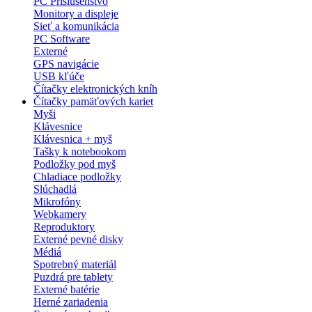
PC Príslušenstvo
Monitory a displeje
Sieť a komunikácia
PC Software
Externé
GPS navigácie
USB kľúče
Čítačky elektronických kníh
Čítačky pamäťových kariet
Myši
Klávesnice
Klávesnica + myš
Tašky k notebookom
Podložky pod myš
Chladiace podložky
Slúchadlá
Mikrofóny
Webkamery
Reproduktory
Externé pevné disky
Médiá
Spotrebný materiál
Puzdrá pre tablety
Externé batérie
Herné zariadenia