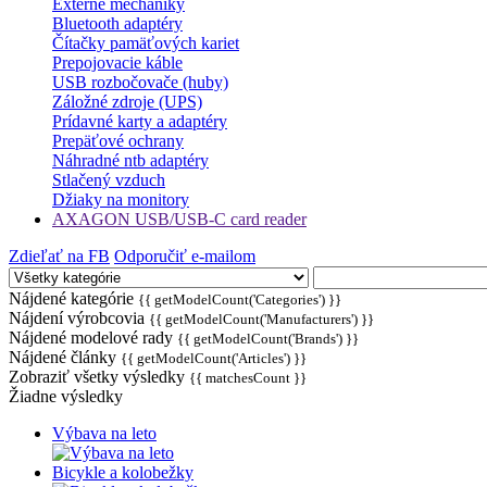
Externé mechaniky
Bluetooth adaptéry
Čítačky pamäťových kariet
Prepojovacie káble
USB rozbočovače (huby)
Záložné zdroje (UPS)
Prídavné karty a adaptéry
Prepäťové ochrany
Náhradné ntb adaptéry
Stlačený vzduch
Džiaky na monitory
AXAGON USB/USB-C card reader
Zdieľať na FB
Odporučiť e-mailom
Nájdené kategórie
{{ getModelCount('Categories') }}
Nájdení výrobcovia
{{ getModelCount('Manufacturers') }}
Nájdené modelové rady
{{ getModelCount('Brands') }}
Nájdené články
{{ getModelCount('Articles') }}
Zobraziť všetky výsledky
{{ matchesCount }}
Žiadne výsledky
Výbava na leto
Bicykle a kolobežky