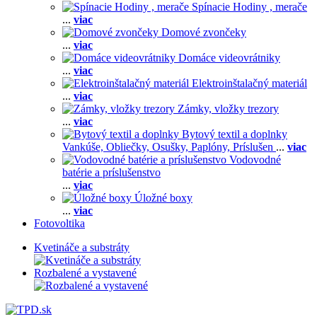
Spínacie Hodiny , merače
...
viac
Domové zvončeky
...
viac
Domáce videovrátniky
...
viac
Elektroinštalačný materiál
...
viac
Zámky, vložky trezory
...
viac
Bytový textil a doplnky
Vankúše,
Obliečky,
Osušky,
Paplóny,
Príslušen
...
viac
Vodovodné
batérie a príslušenstvo
...
viac
Úložné boxy
...
viac
Fotovoltika
Kvetináče a substráty
Rozbalené a vystavené