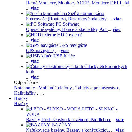
Herné Monitory,
Monitory ACER,
Monitory DELL,
M
...
viac
Sieť a komunikácia
Smerovače (Routery),
Bezdrôtové adaptéry,
...
viac
PC Software
Operačné systémy,
Kancelárske balíky,
Ant
...
viac
HDD externé
...
viac
GPS navigácie
GPS navigácie,
...
viac
USB kľúče
...
viac
Čítačky elektronických
kníh
...
viac
Odporúčame:
Notebooky
,
Mobilné Telefóny
,
Tablety a príslušenstvo
,
Kalkulačky
, ...
Hračky
Hračky
LETO - SLNKO -
VODA
Bazény,
Príslušenstvo k bazénom,
Paddleboa
...
viac
BAZÉNY
Nafukovacie bazény,
Bazény s konštrukciou,
...
viac