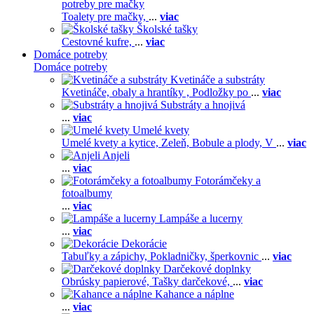
potreby pre mačky
Toalety pre mačky,
...
viac
Školské tašky
Cestovné kufre,
...
viac
Domáce potreby
Domáce potreby
Kvetináče a substráty
Kvetináče, obaly a hrantíky ,
Podložky po
...
viac
Substráty a hnojivá
...
viac
Umelé kvety
Umelé kvety a kytice,
Zeleň,
Bobule a plody,
V
...
viac
Anjeli
...
viac
Fotorámčeky a
fotoalbumy
...
viac
Lampáše a lucerny
...
viac
Dekorácie
Tabuľky a zápichy,
Pokladničky, šperkovnic
...
viac
Darčekové doplnky
Obrúsky papierové,
Tašky darčekové,
...
viac
Kahance a náplne
...
viac