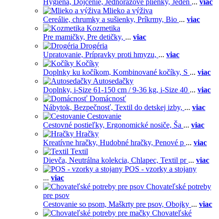
Hygiena,
Dojčenie,
Jednorázové plienky,
Jeden
...
viac
Mlieko a výživa
Cereálie, chrumky a sušienky,
Príkrmy,
Bio
...
viac
Kozmetika
Pre mamičky,
Pre detičky,
...
viac
Drogéria
Upratovanie,
Prípravky proti hmyzu,
...
viac
Kočíky
Doplnky ku kočíkom,
Kombinované kočíky,
S
...
viac
Autosedačky
Doplnky,
i-Size 61-150 cm / 9-36 kg,
i-Size 40
...
viac
Domácnosť
Nábytok,
Bezpečnosť,
Textil do detskej izby,
...
viac
Cestovanie
Cestovné postieľky,
Ergonomické nosiče,
Ša
...
viac
Hračky
Kreatívne hračky,
Hudobné hračky,
Penové p
...
viac
Textil
Dievča,
Neutrálna kolekcia,
Chlapec,
Textil pr
...
viac
POS - vzorky a stojany
...
viac
Chovateľské potreby
pre psov
Cestovanie so psom,
Maškrty pre psov,
Obojky
...
viac
Chovateľské