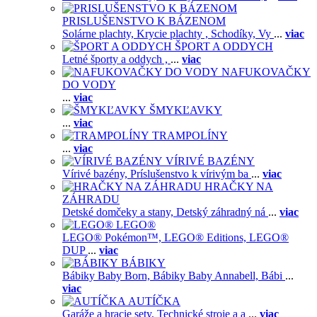
PRISLUŠENSTVO K BÁZENOM
Solárne plachty,
Krycie plachty ,
Schodíky,
Vy
...
viac
ŠPORT A ODDYCH
Letné športy a oddych ,
...
viac
NAFUKOVAČKY
DO VODY
...
viac
ŠMYKĽAVKY
...
viac
TRAMPOLÍNY
...
viac
VÍRIVÉ BAZÉNY
Vírivé bazény,
Príslušenstvo k vírivým ba
...
viac
HRAČKY NA
ZÁHRADU
Detské domčeky a stany,
Detský záhradný ná
...
viac
LEGO®
LEGO® Pokémon™,
LEGO® Editions,
LEGO®
DUP
...
viac
BÁBIKY
Bábiky Baby Born,
Bábiky Baby Annabell,
Bábi
...
viac
AUTÍČKA
Garáže a hracie sety,
Technické stroje a a
...
viac