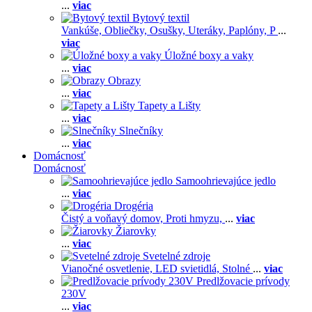
...
viac
Bytový textil
Vankúše,
Obliečky,
Osušky,
Uteráky,
Paplóny,
P
...
viac
Úložné boxy a vaky
...
viac
Obrazy
...
viac
Tapety a Lišty
...
viac
Slnečníky
...
viac
Domácnosť
Domácnosť
Samoohrievajúce jedlo
...
viac
Drogéria
Čistý a voňavý domov,
Proti hmyzu,
...
viac
Žiarovky
...
viac
Svetelné zdroje
Vianočné osvetlenie,
LED svietidlá,
Stolné
...
viac
Predlžovacie prívody
230V
...
viac