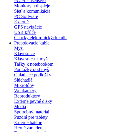
PC Príslušenstvo
Monitory a displeje
Sieť a komunikácia
PC Software
Externé
GPS navigácie
USB kľúče
Čítačky elektronických kníh
Prepojovacie káble
Myši
Klávesnice
Klávesnica + myš
Tašky k notebookom
Podložky pod myš
Chladiace podložky
Slúchadlá
Mikrofóny
Webkamery
Reproduktory
Externé pevné disky
Médiá
Spotrebný materiál
Puzdrá pre tablety
Externé batérie
Herné zariadenia