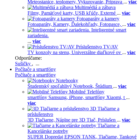
Meteostanice, teplomery,
Vykurovanie,
Príprava
...
viac
Multimédiá a zábava
Filmy,
Pamäťové karty,
USB kľúče,
Externé
...
viac
Fotoaparáty a kamery
Fotoaparáty,
Kamery,
Ďalekohľady,
Fotopasce,
...
viac
Inteligentné smart
zariadenia.
...
viac
Príslušenstvo TV/AV
TV konzoly na stenu,
Univerzálne diaľkové ov
...
viac
Odporúčame:
Sušičky
, ...
Počítače a smartfóny
Počítače a smartfóny
Notebooky
Študentský spoľahlivý Notebook,
Štúdium
...
viac
Mobilné Telefóny
smartfóny Samsung,
iPhone,
smartfóny Xiaomi,
t
...
viac
3D Tlačiarne a
príslušenstvo
3D Tlačiarne,
Náplne pre 3D Tlač,
Príslušen
...
viac
Tlačiarne a
Kancelárske potreby
SUPER Dopredaj EPSON TANK,
Tlačiarne,
Tankové