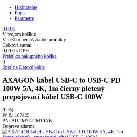
Hodnotenie
Popis
Parametre
0,00 €
V tvojom košíku:
V košíku nemáš žiadne produkty
Celková suma:
0,00 €
s DPH
Prejsť do nákupného košíka
0
Späť na Dátové káble
AXAGON kábel USB-C to USB-C PD
100W 5A, 4K, 1m čierny pletený
-
prepojovací kábel USB-C 100W
(0 %)
Pr. č.: 187425
PN: BUCM32-CM10AB
Doprava zdarma