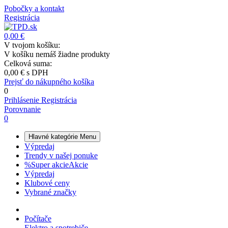
Pobočky a kontakt
Registrácia
0,00 €
V tvojom košíku:
V košíku nemáš žiadne produkty
Celková suma:
0,00 €
s DPH
Prejsť do nákupného košíka
0
Prihlásenie
Registrácia
Porovnanie
0
Hlavné kategórie
Menu
Výpredaj
Trendy v našej ponuke
%
Super akcie
Akcie
Výpredaj
Klubové ceny
Vybrané značky
Počítače
Elektro a spotrebiče