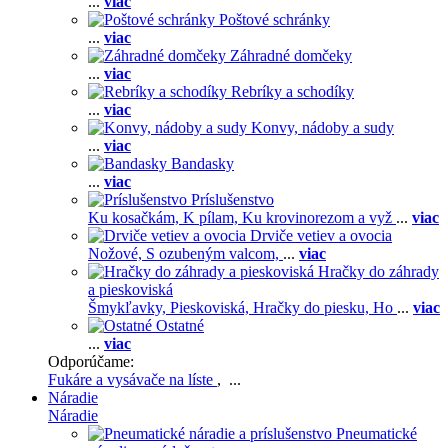
...
viac
Poštové schránky
...
viac
Záhradné domčeky
...
viac
Rebríky a schodíky
...
viac
Konvy, nádoby a sudy
...
viac
Bandasky
...
viac
Príslušenstvo
Ku kosačkám,
K pílam,
Ku krovinorezom a vyž
...
viac
Drviče vetiev a ovocia
Nožové,
S ozubeným valcom,
...
viac
Hračky do záhrady
a pieskoviská
Šmykľavky,
Pieskoviská,
Hračky do piesku,
Ho
...
viac
Ostatné
...
viac
Odporúčame:
Fukáre a vysávače na líste
, ...
Náradie
Náradie
Pneumatické