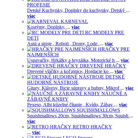
PROFESIE
Detské Kuchynky,
Doplnky do kuchynky,
Detský
...
viac
KARNEVAL
Kostýmy,
Doplnky,
...
viac
RC MODELY PRE
DETI
Autá a stroje ,
Roboti ,
Drony,
Lode,
...
viac
HRAČKY PRE
NAJMENŠÍCH
Uspavačky,
Hrkálky a hryzátka,
Motorické h
...
viac
DREVENÉ HRAČKY
Drevené vláčiky a koľajnice,
Hojdacie ko
...
viac
DETSKÉ
HUDOBNÉ NÁSTROJE
Gitary,
Klávesy,
Bicie súpravy a bubny,
Mikrof
...
viac
NÁUČNÉ A
ZÁBAVNÉ KNIHY
Pexeso,
Albi kúzelné čítanie ,
Kvído,
Zábav
...
viac
SQUISHMALLOWS
Squishmallows 20cm,
Squishmallows 30cm,
Squish
...
viac
RETRO HRAČKY
...
viac
LEGO Storage