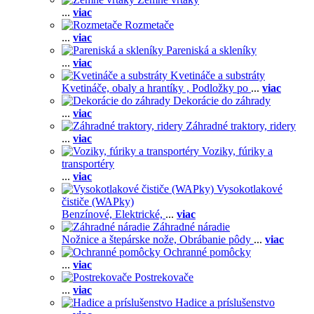
...
viac
Rozmetače
...
viac
Pareniská a skleníky
...
viac
Kvetináče a substráty
Kvetináče, obaly a hrantíky ,
Podložky po
...
viac
Dekorácie do záhrady
...
viac
Záhradné traktory, ridery
...
viac
Voziky, fúriky a
transportéry
...
viac
Vysokotlakové
čističe (WAPky)
Benzínové,
Elektrické,
...
viac
Záhradné náradie
Nožnice a štepárske nože,
Obrábanie pôdy
...
viac
Ochranné pomôcky
...
viac
Postrekovače
...
viac
Hadice a príslušenstvo