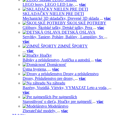
LEGO boxy,
LEGO LED Lite,
...
viac
SKLADAČKY NIELEN PRE DETI
Mechanické 3D skladačky,
Drevené 3D sklada
...
viac
ŠKOLSKÉ POTREBY
Glóbusy,
Školské tašky,
Detské tašky,
Pera
...
viac
DETSKÁ OSLAVA
Servítky,
Taniere,
Poháre,
Balóny ,
Lampióny,
Sv
...
viac
ZIMNÉ ŠPORTY
...
viac
Hračky
Bábiky a príslušenstvo,
Autíčka a autodrá
...
viac
Domácnosť
Ústna hygiena,
...
viac
Drony a príslušenstvo
Drony,
Príslušenstvo pre drony,
...
viac
Na záhradu
Bazény,
Vozidlá,
Vírivky,
VYMAZAT Leto a voda,
...
viac
Pre najmenších
Starostlivosť o dieťa,
Hračky pre najmenší
...
viac
Modelárstvo
Zberateľské modely,
...
viac