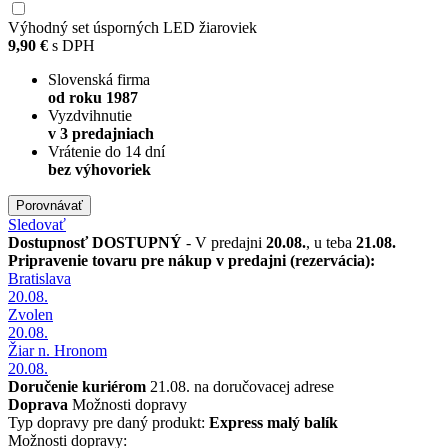
Výhodný set úsporných LED žiaroviek
9,90 €
s DPH
Slovenská firma
od roku 1987
Vyzdvihnutie
v 3 predajniach
Vrátenie do 14 dní
bez výhovoriek
Porovnávať
Sledovať
Dostupnosť
DOSTUPNÝ
- V predajni
20.08.
, u teba
21.08.
Pripravenie tovaru pre nákup v predajni (rezervácia):
Bratislava
20.08.
Zvolen
20.08.
Žiar n. Hronom
20.08.
Doručenie kuriérom
21.08. na doručovacej adrese
Doprava
Možnosti dopravy
Typ dopravy pre daný produkt:
Express malý balík
Možnosti dopravy: