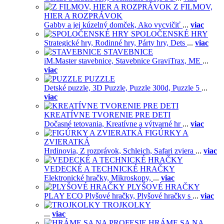
Z FILMOV,
HIER A ROZPRÁVOK
Gabby a jej kúzelný domček,
Ako vycvičiť
...
viac
SPOLOČENSKÉ HRY
Strategické hry,
Rodinné hry,
Párty hry,
Dets
...
viac
STAVEBNICE
iM.Master stavebnice,
Stavebnice GraviTrax,
ME
...
viac
PUZZLE
Detské puzzle,
3D Puzzle,
Puzzle 300d,
Puzzle 5
...
viac
KREATÍVNE TVORENIE PRE DETI
Dočasné tetovania,
Kreatívne a výtvarné hr
...
viac
FIGÚRKY A
ZVIERATKÁ
Hrdinovia,
Z rozprávok,
Schleich,
Safari zviera
...
viac
VEDECKÉ A TECHNICKÉ HRAČKY
Elektronické hračky,
Mikroskopy,
...
viac
PLYŠOVÉ HRAČKY
PLAY ECO Plyšové hračky,
Plyšové hračky s
...
viac
TROJKOLKY
...
viac
HRÁME SA NA