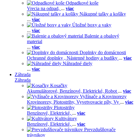
Odpadkové koše
Vrecia na odpad,
...
viac
Nákupné tašky a košíky
...
viac
Úložné boxy a vaky
...
viac
Balenie a obalový
material
...
viac
Doplnky do domácnosti
Ochranné doplnky ,
Nástenné hodiny a budíky
...
viac
Náhradné diely
...
viac
Záhrada
Záhrada
Kosačky
Akumulátorové,
Benzínové,
Elektrické,
Robot
...
viac
Vyžínače a Krovinorezy
Krovinorezy,
Plotostrihy,
Vyvetvovacie píly,
Vy
...
viac
Plotostrihy
Benzínové,
Elektrické,
...
viac
Kultivátory
Benzínové,
Elektrické,
...
viac
Prevzdušňovače
trávnikov