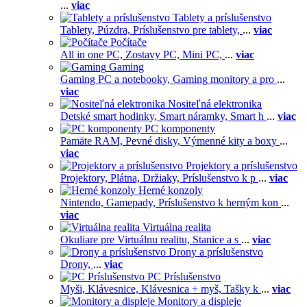
...
viac
Tablety a príslušenstvo
Tablety,
Púzdra,
Príslušenstvo pre tablety,
...
viac
Počítače
All in one PC,
Zostavy PC,
Mini PC,
...
viac
Gaming
Gaming PC a notebooky,
Gaming monitory a pro
...
viac
Nositeľná elektronika
Detské smart hodinky,
Smart náramky,
Smart h
...
viac
PC komponenty
Pamäte RAM,
Pevné disky,
Výmenné kity a boxy
...
viac
Projektory a príslušenstvo
Projektory,
Plátna,
Držiaky,
Príslušenstvo k p
...
viac
Herné konzoly
Nintendo,
Gamepady,
Príslušenstvo k herným kon
...
viac
Virtuálna realita
Okuliare pre Virtuálnu realitu,
Stanice a s
...
viac
Drony a príslušenstvo
Drony,
...
viac
PC Príslušenstvo
Myši,
Klávesnice,
Klávesnica + myš,
Tašky k
...
viac
Monitory a displeje