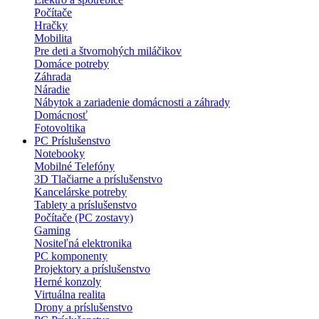
Počítače
Hračky
Mobilita
Pre deti a štvornohých miláčikov
Domáce potreby
Záhrada
Náradie
Nábytok a zariadenie domácnosti a záhrady
Domácnosť
Fotovoltika
PC Príslušenstvo
Notebooky
Mobilné Telefóny
3D Tlačiarne a príslušenstvo
Kancelárske potreby
Tablety a príslušenstvo
Počítače (PC zostavy)
Gaming
Nositeľná elektronika
PC komponenty
Projektory a príslušenstvo
Herné konzoly
Virtuálna realita
Drony a príslušenstvo