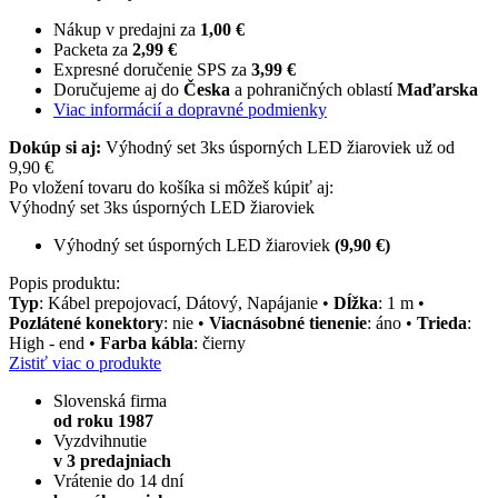
Nákup v predajni za
1,00 €
Packeta za
2,99 €
Expresné doručenie SPS za
3,99 €
Doručujeme aj do
Česka
a pohraničných oblastí
Maďarska
Viac informácií a dopravné podmienky
Dokúp si aj:
Výhodný set 3ks úsporných LED žiaroviek už od
9,90 €
Po vložení tovaru do košíka si môžeš kúpiť aj:
Výhodný set 3ks úsporných LED žiaroviek
Výhodný set úsporných LED žiaroviek
(9,90 €)
Popis produktu:
Typ
: Kábel prepojovací, Dátový, Napájanie •
Dĺžka
: 1 m •
Pozlátené konektory
: nie •
Viacnásobné tienenie
: áno •
Trieda
:
High - end •
Farba kábla
: čierny
Zistiť viac o produkte
Slovenská firma
od roku 1987
Vyzdvihnutie
v 3 predajniach
Vrátenie do 14 dní