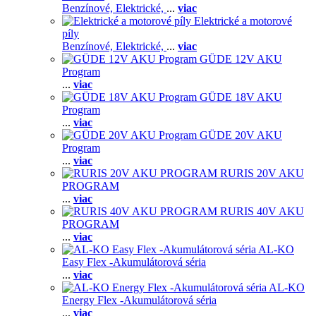
Benzínové,
Elektrické,
...
viac
Elektrické a motorové
píly
Benzínové,
Elektrické,
...
viac
GÜDE 12V AKU
Program
...
viac
GÜDE 18V AKU
Program
...
viac
GÜDE 20V AKU
Program
...
viac
RURIS 20V AKU
PROGRAM
...
viac
RURIS 40V AKU
PROGRAM
...
viac
AL-KO
Easy Flex -Akumulátorová séria
...
viac
AL-KO
Energy Flex -Akumulátorová séria
...
viac