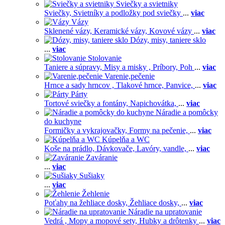
Sviečky a svietniky
Sviečky,
Svietníky a podložky pod sviečky
...
viac
Vázy
Sklenené vázy,
Keramické vázy,
Kovové vázy
...
viac
Dózy, misy, taniere sklo
...
viac
Stolovanie
Taniere a súpravy,
Misy a misky ,
Príbory,
Poh
...
viac
Varenie,pečenie
Hrnce a sady hrncov ,
Tlakové hrnce,
Panvice,
...
viac
Párty
Tortové sviečky a fontány,
Napichovátka,
...
viac
Náradie a pomôcky
do kuchyne
Formičky a vykrajovačky,
Formy na pečenie,
...
viac
Kúpelňa a WC
Koše na prádlo,
Dávkovače,
Lavóry, vandle,
...
viac
Zaváranie
...
viac
Sušiaky
...
viac
Žehlenie
Poťahy na žehliace dosky,
Žehliace dosky,
...
viac
Náradie na upratovanie
Vedrá ,
Mopy a mopové sety,
Hubky a drôtenky
...
viac