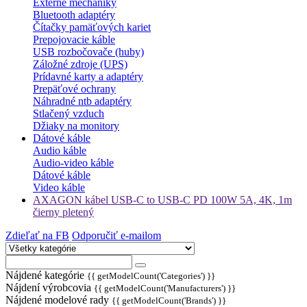
Externé mechaniky
Bluetooth adaptéry
Čítačky pamäťových kariet
Prepojovacie káble
USB rozbočovače (huby)
Záložné zdroje (UPS)
Prídavné karty a adaptéry
Prepäťové ochrany
Náhradné ntb adaptéry
Stlačený vzduch
Džiaky na monitory
Dátové káble
Audio káble
Audio-video káble
Dátové káble
Video káble
AXAGON kábel USB-C to USB-C PD 100W 5A, 4K, 1m
čierny pletený
Zdieľať na FB
Odporučiť e-mailom
Nájdené kategórie
{{ getModelCount('Categories') }}
Nájdení výrobcovia
{{ getModelCount('Manufacturers') }}
Nájdené modelové rady
{{ getModelCount('Brands') }}