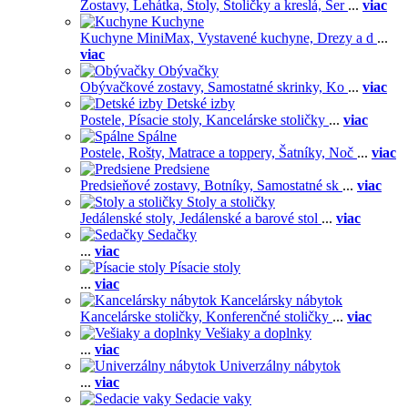
Zostavy,
Lehátka,
Stoly,
Stoličky a kreslá,
Ser
...
viac
Kuchyne
Kuchyne MiniMax,
Vystavené kuchyne,
Drezy a d
...
viac
Obývačky
Obývačkové zostavy,
Samostatné skrinky,
Ko
...
viac
Detské izby
Postele,
Písacie stoly,
Kancelárske stoličky
...
viac
Spálne
Postele,
Rošty,
Matrace a toppery,
Šatníky,
Noč
...
viac
Predsiene
Predsieňové zostavy,
Botníky,
Samostatné sk
...
viac
Stoly a stoličky
Jedálenské stoly,
Jedálenské a barové stol
...
viac
Sedačky
...
viac
Písacie stoly
...
viac
Kancelársky nábytok
Kancelárske stoličky,
Konferenčné stoličky
...
viac
Vešiaky a doplnky
...
viac
Univerzálny nábytok
...
viac
Sedacie vaky