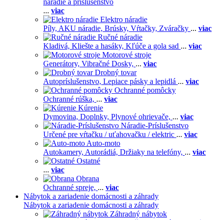
náradie a príslušenstvo
...
viac
Elektro náradie
Píly,
AKU náradie,
Brúsky,
Vŕtačky,
Zváračky
...
viac
Ručné náradie
Kladivá,
Kliešte a hasáky,
Kľúče a gola sad
...
viac
Motorové stroje
Generátory,
Vibračné Dosky,
...
viac
Drobný tovar
Autopríslušenstvo,
Lepiace pásky a lepidlá
...
viac
Ochranné pomôcky
Ochranné rúška,
...
viac
Kúrenie
Dymovina,
Doplnky,
Plynové ohrievače,
...
viac
Náradie-Príslušenstvo
Určené pre vŕtačku / uťahovačku / elektric
...
viac
Auto-moto
Autokamery,
Autorádiá,
Držiaky na telefóny,
...
viac
Ostatné
...
viac
Obrana
Ochranné spreje,
...
viac
Nábytok a zariadenie domácnosti a záhrady
Nábytok a zariadenie domácnosti a záhrady
Záhradný nábytok