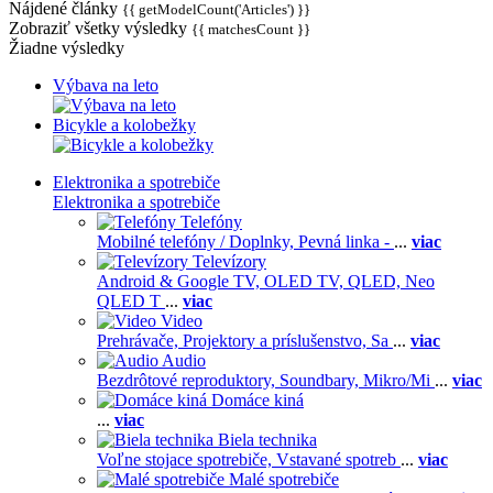
Nájdené články
{{ getModelCount('Articles') }}
Zobraziť všetky výsledky
{{ matchesCount }}
Žiadne výsledky
Výbava na leto
Bicykle a kolobežky
Elektronika a spotrebiče
Elektronika a spotrebiče
Telefóny
Mobilné telefóny / Doplnky,
Pevná linka -
...
viac
Televízory
Android & Google TV,
OLED TV,
QLED, Neo
QLED T
...
viac
Video
Prehrávače,
Projektory a príslušenstvo,
Sa
...
viac
Audio
Bezdrôtové reproduktory,
Soundbary,
Mikro/Mi
...
viac
Domáce kiná
...
viac
Biela technika
Voľne stojace spotrebiče,
Vstavané spotreb
...
viac
Malé spotrebiče