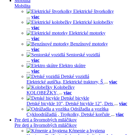
Mobilita
Mobilita
Elektrické štvorkolky
...
viac
Elektrické kolobežky
...
viac
Elektrické motorky
...
viac
Benzínové motorky
...
viac
Seniorské vozidlá
...
viac
Elektro skútre
...
viac
Detské vozidlá
Elektrické autíčka,
Elektrické traktory,
Š
...
viac
Kolobežky
KOLOBEŽKY,
...
viac
Detské bicykle
Detské bicykle 10",
Detské bicykle 12",
Dets
...
viac
Odrážadla a vozítka
Cykloodrážadlá ,
Trojkolky,
Detské korčule
...
viac
Pre deti a štvornohých miláčikov
Pre deti a štvornohých miláčikov
Kŕmenie a hygiena