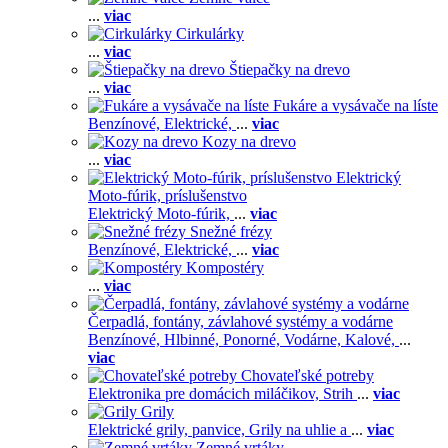
...
viac
Cirkulárky
...
viac
Štiepačky na drevo
...
viac
Fukáre a vysávače na líste
Benzínové,
Elektrické,
...
viac
Kozy na drevo
...
viac
Elektrický
Moto-fúrik, príslušenstvo
Elektrický Moto-fúrik,
...
viac
Snežné frézy
Benzínové,
Elektrické,
...
viac
Kompostéry
...
viac
Čerpadlá, fontány, závlahové systémy a vodárne
Benzínové,
Hlbinné,
Ponorné,
Vodárne,
Kalové,
...
viac
Chovateľské potreby
Elektronika pre domácich miláčikov,
Strih
...
viac
Grily
Elektrické grily, panvice,
Grily na uhlie a
...
viac
Zemné vrtáky