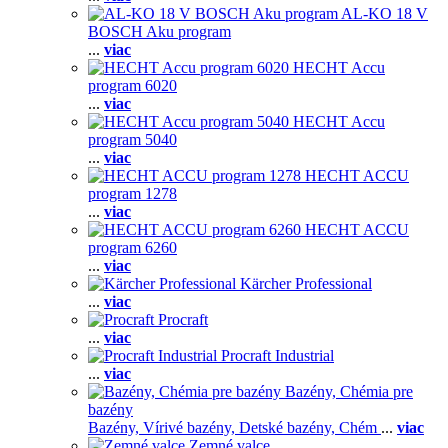
AL-KO 18 V
BOSCH Aku program
...
viac
HECHT Accu
program 6020
...
viac
HECHT Accu
program 5040
...
viac
HECHT ACCU
program 1278
...
viac
HECHT ACCU
program 6260
...
viac
Kärcher Professional
...
viac
Procraft
...
viac
Procraft Industrial
...
viac
Bazény, Chémia pre
bazény
Bazény,
Vírivé bazény,
Detské bazény,
Chém
...
viac
Zemné valce