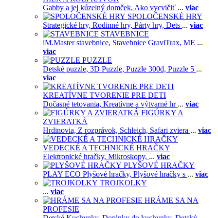
Gabby a jej kúzelný domček,
Ako vycvičiť
...
viac
SPOLOČENSKÉ HRY
Strategické hry,
Rodinné hry,
Párty hry,
Dets
...
viac
STAVEBNICE
iM.Master stavebnice,
Stavebnice GraviTrax,
ME
...
viac
PUZZLE
Detské puzzle,
3D Puzzle,
Puzzle 300d,
Puzzle 5
...
viac
KREATÍVNE TVORENIE PRE DETI
Dočasné tetovania,
Kreatívne a výtvarné hr
...
viac
FIGÚRKY A
ZVIERATKÁ
Hrdinovia,
Z rozprávok,
Schleich,
Safari zviera
...
viac
VEDECKÉ A TECHNICKÉ HRAČKY
Elektronické hračky,
Mikroskopy,
...
viac
PLYŠOVÉ HRAČKY
PLAY ECO Plyšové hračky,
Plyšové hračky s
...
viac
TROJKOLKY
...
viac
HRÁME SA NA
PROFESIE
Detské Kuchynky,
Doplnky do kuchynky,
Detský
...