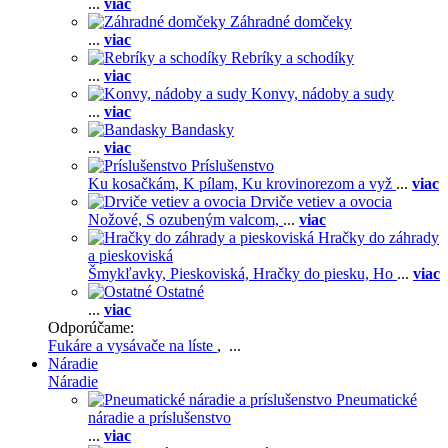
...
viac
Záhradné domčeky
...
viac
Rebríky a schodíky
...
viac
Konvy, nádoby a sudy
...
viac
Bandasky
...
viac
Príslušenstvo
Ku kosačkám,
K pílam,
Ku krovinorezom a vyž
...
viac
Drviče vetiev a ovocia
Nožové,
S ozubeným valcom,
...
viac
Hračky do záhrady
a pieskoviská
Šmykľavky,
Pieskoviská,
Hračky do piesku,
Ho
...
viac
Ostatné
...
viac
Odporúčame:
Fukáre a vysávače na líste
, ...
Náradie
Náradie
Pneumatické
náradie a príslušenstvo
...
viac