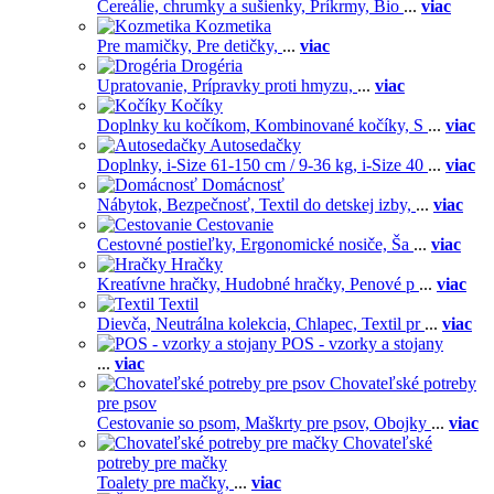
Cereálie, chrumky a sušienky,
Príkrmy,
Bio
...
viac
Kozmetika
Pre mamičky,
Pre detičky,
...
viac
Drogéria
Upratovanie,
Prípravky proti hmyzu,
...
viac
Kočíky
Doplnky ku kočíkom,
Kombinované kočíky,
S
...
viac
Autosedačky
Doplnky,
i-Size 61-150 cm / 9-36 kg,
i-Size 40
...
viac
Domácnosť
Nábytok,
Bezpečnosť,
Textil do detskej izby,
...
viac
Cestovanie
Cestovné postieľky,
Ergonomické nosiče,
Ša
...
viac
Hračky
Kreatívne hračky,
Hudobné hračky,
Penové p
...
viac
Textil
Dievča,
Neutrálna kolekcia,
Chlapec,
Textil pr
...
viac
POS - vzorky a stojany
...
viac
Chovateľské potreby
pre psov
Cestovanie so psom,
Maškrty pre psov,
Obojky
...
viac
Chovateľské
potreby pre mačky
Toalety pre mačky,
...
viac