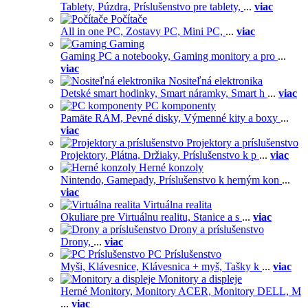
Tablety,
Púzdra,
Príslušenstvo pre tablety,
...
viac
Počítače
All in one PC,
Zostavy PC,
Mini PC,
...
viac
Gaming
Gaming PC a notebooky,
Gaming monitory a pro
...
viac
Nositeľná elektronika
Detské smart hodinky,
Smart náramky,
Smart h
...
viac
PC komponenty
Pamäte RAM,
Pevné disky,
Výmenné kity a boxy
...
viac
Projektory a príslušenstvo
Projektory,
Plátna,
Držiaky,
Príslušenstvo k p
...
viac
Herné konzoly
Nintendo,
Gamepady,
Príslušenstvo k herným kon
...
viac
Virtuálna realita
Okuliare pre Virtuálnu realitu,
Stanice a s
...
viac
Drony a príslušenstvo
Drony,
...
viac
PC Príslušenstvo
Myši,
Klávesnice,
Klávesnica + myš,
Tašky k
...
viac
Monitory a displeje
Herné Monitory,
Monitory ACER,
Monitory DELL,
M
...
viac