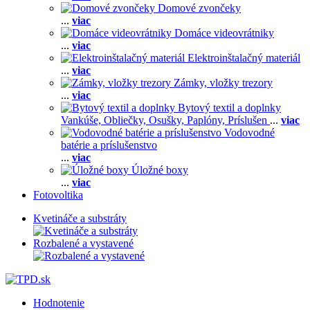
Domové zvončeky
...
viac
Domáce videovrátniky
...
viac
Elektroinštalačný materiál
...
viac
Zámky, vložky trezory
...
viac
Bytový textil a doplnky
Vankúše,
Obliečky,
Osušky,
Paplóny,
Príslušen
...
viac
Vodovodné
batérie a príslušenstvo
...
viac
Úložné boxy
...
viac
Fotovoltika
Kvetináče a substráty
Rozbalené a vystavené
Hodnotenie