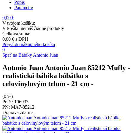
Popis
Parametre
0,00 €
V tvojom košíku:
V košíku nemáš žiadne produkty
Celková suma:
0,00 €
s DPH
Prejsť do nákupného košíka
0
Späť na Bábiky Antonio Juan
Antonio Juan Antonio Juan 85212 Mufly -
realistická bábika bábätko s
celovinylovým telom - 21 cm
-
(0 %)
Pr. č.: 196933
PN: MA7-85212
Doprava zdarma