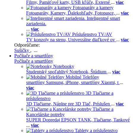
Filmy,
Pamäťové karty,
USB kľúče,
Externé
...
viac
Fotoaparáty a kamery
Fotoaparáty,
Kamery,
Ďalekohľady,
Fotopasce,
...
viac
Inteligentné smart
zariadenia.
...
viac
Príslušenstvo TV/AV
TV konzoly na stenu,
Univerzálne diaľkové ov
...
viac
Odporúčame:
Sušičky
, ...
Počítače a smartfóny
Počítače a smartfóny
Notebooky
Študentský spoľahlivý Notebook,
Štúdium
...
viac
Mobilné Telefóny
smartfóny Samsung,
iPhone,
smartfóny Xiaomi,
t
...
viac
3D Tlačiarne a
príslušenstvo
3D Tlačiarne,
Náplne pre 3D Tlač,
Príslušen
...
viac
Tlačiarne a
Kancelárske potreby
SUPER Dopredaj EPSON TANK,
Tlačiarne,
Tankové
...
viac
Tablety a príslušenstvo