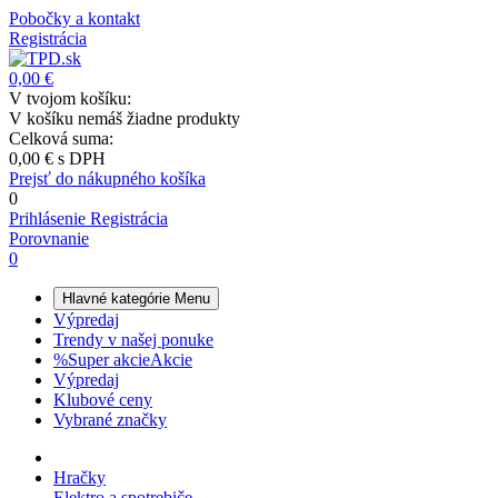
Pobočky a kontakt
Registrácia
0,00 €
V tvojom košíku:
V košíku nemáš žiadne produkty
Celková suma:
0,00 €
s DPH
Prejsť do nákupného košíka
0
Prihlásenie
Registrácia
Porovnanie
0
Hlavné kategórie
Menu
Výpredaj
Trendy v našej ponuke
%
Super akcie
Akcie
Výpredaj
Klubové ceny
Vybrané značky
Hračky
Elektro a spotrebiče