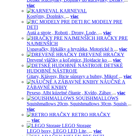
viac
KARNEVAL
Kostýmy,
Doplnky,
...
viac
RC MODELY PRE
DETI
Autá a stroje ,
Roboti ,
Drony,
Lode,
...
viac
HRAČKY PRE
NAJMENŠÍCH
Uspavačky,
Hrkálky a hryzátka,
Motorické h
...
viac
DREVENÉ HRAČKY
Drevené vláčiky a koľajnice,
Hojdacie ko
...
viac
DETSKÉ
HUDOBNÉ NÁSTROJE
Gitary,
Klávesy,
Bicie súpravy a bubny,
Mikrof
...
viac
NÁUČNÉ A
ZÁBAVNÉ KNIHY
Pexeso,
Albi kúzelné čítanie ,
Kvído,
Zábav
...
viac
SQUISHMALLOWS
Squishmallows 20cm,
Squishmallows 30cm,
Squish
...
viac
RETRO HRAČKY
...
viac
LEGO Storage
LEGO boxy,
LEGO LED Lite,
...
viac