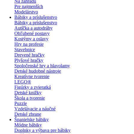
Na záhradu
Pre najmenších
Modelárstvo
Bábiky a príslušenstvo
Bábiky a príslušenstvo
Autíčka a autodráhy
Obľubené postavy
Kostýmy a oslavy
Hry na profesie
Stavebnice
Drevené hračky
Plyšové hračky
Spoločenské hry a hlavolamy
Detské hudobné nástroje
Kreatívne tvorenie
LEGO®
Figúrky a zvieratká
Detské knižky
Škola a tvorenie
Puzzle
Vzdelávacie a náučné
Detské zbrane
Španielske bábiky
Módne bábiky
Doplnky a výbava pre bábiky