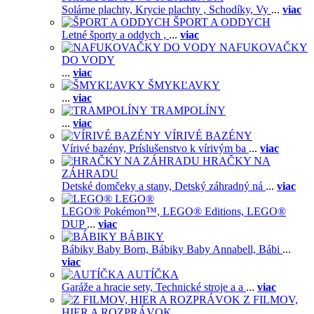
Solárne plachty,
Krycie plachty ,
Schodíky,
Vy
...
viac
ŠPORT A ODDYCH
Letné športy a oddych ,
...
viac
NAFUKOVAČKY
DO VODY
...
viac
ŠMYKĽAVKY
...
viac
TRAMPOLÍNY
...
viac
VÍRIVÉ BAZÉNY
Vírivé bazény,
Príslušenstvo k vírivým ba
...
viac
HRAČKY NA
ZÁHRADU
Detské domčeky a stany,
Detský záhradný ná
...
viac
LEGO®
LEGO® Pokémon™,
LEGO® Editions,
LEGO®
DUP
...
viac
BÁBIKY
Bábiky Baby Born,
Bábiky Baby Annabell,
Bábi
...
viac
AUTÍČKA
Garáže a hracie sety,
Technické stroje a a
...
viac
Z FILMOV,
HIER A ROZPRÁVOK