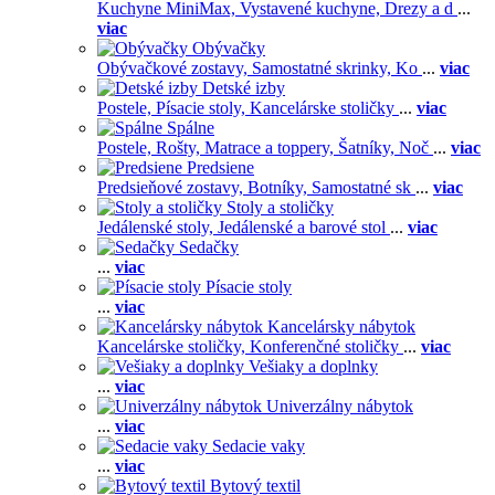
Kuchyne MiniMax,
Vystavené kuchyne,
Drezy a d
...
viac
Obývačky
Obývačkové zostavy,
Samostatné skrinky,
Ko
...
viac
Detské izby
Postele,
Písacie stoly,
Kancelárske stoličky
...
viac
Spálne
Postele,
Rošty,
Matrace a toppery,
Šatníky,
Noč
...
viac
Predsiene
Predsieňové zostavy,
Botníky,
Samostatné sk
...
viac
Stoly a stoličky
Jedálenské stoly,
Jedálenské a barové stol
...
viac
Sedačky
...
viac
Písacie stoly
...
viac
Kancelársky nábytok
Kancelárske stoličky,
Konferenčné stoličky
...
viac
Vešiaky a doplnky
...
viac
Univerzálny nábytok
...
viac
Sedacie vaky
...
viac
Bytový textil