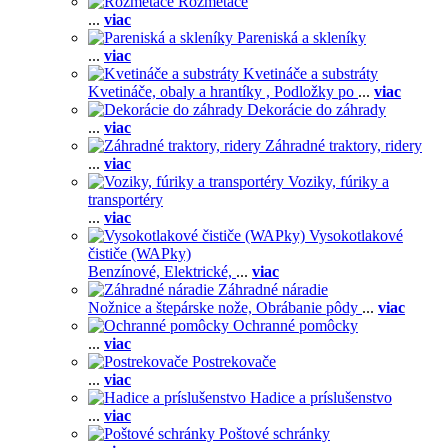
Rozmetače
...
viac
Pareniská a skleníky
...
viac
Kvetináče a substráty
Kvetináče, obaly a hrantíky ,
Podložky po
...
viac
Dekorácie do záhrady
...
viac
Záhradné traktory, ridery
...
viac
Voziky, fúriky a
transportéry
...
viac
Vysokotlakové
čističe (WAPky)
Benzínové,
Elektrické,
...
viac
Záhradné náradie
Nožnice a štepárske nože,
Obrábanie pôdy
...
viac
Ochranné pomôcky
...
viac
Postrekovače
...
viac
Hadice a príslušenstvo
...
viac
Poštové schránky