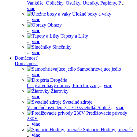
Vankúše,
Obliečky,
Osušky,
Uteráky,
Paplóny,
P
...
viac
Úložné boxy a vaky
...
viac
Obrazy
...
viac
Tapety a Lišty
...
viac
Slnečníky
...
viac
Domácnosť
Domácnosť
Samoohrievajúce jedlo
...
viac
Drogéria
Čistý a voňavý domov,
Proti hmyzu,
...
viac
Žiarovky
...
viac
Svetelné zdroje
Vianočné osvetlenie,
LED svietidlá,
Stolné
...
viac
Predlžovacie prívody
230V
...
viac
Spínacie Hodiny , merače
...
viac