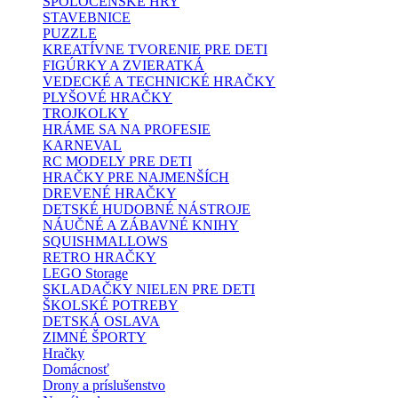
SPOLOČENSKÉ HRY
STAVEBNICE
PUZZLE
KREATÍVNE TVORENIE PRE DETI
FIGÚRKY A ZVIERATKÁ
VEDECKÉ A TECHNICKÉ HRAČKY
PLYŠOVÉ HRAČKY
TROJKOLKY
HRÁME SA NA PROFESIE
KARNEVAL
RC MODELY PRE DETI
HRAČKY PRE NAJMENŠÍCH
DREVENÉ HRAČKY
DETSKÉ HUDOBNÉ NÁSTROJE
NÁUČNÉ A ZÁBAVNÉ KNIHY
SQUISHMALLOWS
RETRO HRAČKY
LEGO Storage
SKLADAČKY NIELEN PRE DETI
ŠKOLSKÉ POTREBY
DETSKÁ OSLAVA
ZIMNÉ ŠPORTY
Hračky
Domácnosť
Drony a príslušenstvo