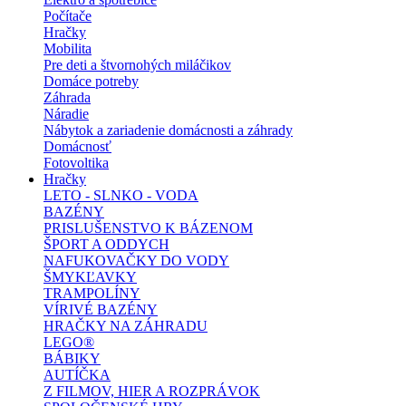
Počítače
Hračky
Mobilita
Pre deti a štvornohých miláčikov
Domáce potreby
Záhrada
Náradie
Nábytok a zariadenie domácnosti a záhrady
Domácnosť
Fotovoltika
Hračky
LETO - SLNKO - VODA
BAZÉNY
PRISLUŠENSTVO K BÁZENOM
ŠPORT A ODDYCH
NAFUKOVAČKY DO VODY
ŠMYKĽAVKY
TRAMPOLÍNY
VÍRIVÉ BAZÉNY
HRAČKY NA ZÁHRADU
LEGO®
BÁBIKY
AUTÍČKA
Z FILMOV, HIER A ROZPRÁVOK