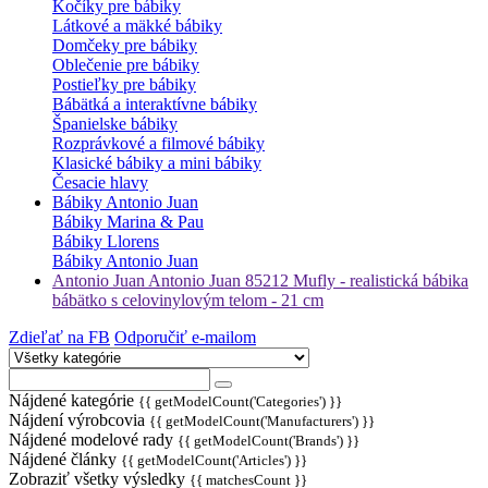
Kočíky pre bábiky
Látkové a mäkké bábiky
Domčeky pre bábiky
Oblečenie pre bábiky
Postieľky pre bábiky
Bábätká a interaktívne bábiky
Španielske bábiky
Rozprávkové a filmové bábiky
Klasické bábiky a mini bábiky
Česacie hlavy
Bábiky Antonio Juan
Bábiky Marina & Pau
Bábiky Llorens
Bábiky Antonio Juan
Antonio Juan Antonio Juan 85212 Mufly - realistická bábika
bábätko s celovinylovým telom - 21 cm
Zdieľať na FB
Odporučiť e-mailom
Nájdené kategórie
{{ getModelCount('Categories') }}
Nájdení výrobcovia
{{ getModelCount('Manufacturers') }}
Nájdené modelové rady
{{ getModelCount('Brands') }}
Nájdené články
{{ getModelCount('Articles') }}
Zobraziť všetky výsledky
{{ matchesCount }}