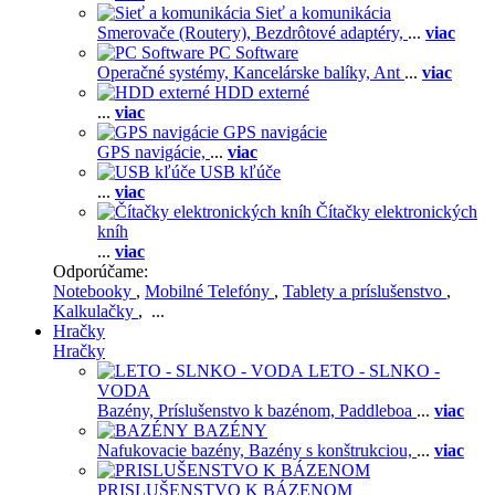
Sieť a komunikácia
Smerovače (Routery),
Bezdrôtové adaptéry,
...
viac
PC Software
Operačné systémy,
Kancelárske balíky,
Ant
...
viac
HDD externé
...
viac
GPS navigácie
GPS navigácie,
...
viac
USB kľúče
...
viac
Čítačky elektronických
kníh
...
viac
Odporúčame:
Notebooky
,
Mobilné Telefóny
,
Tablety a príslušenstvo
,
Kalkulačky
, ...
Hračky
Hračky
LETO - SLNKO -
VODA
Bazény,
Príslušenstvo k bazénom,
Paddleboa
...
viac
BAZÉNY
Nafukovacie bazény,
Bazény s konštrukciou,
...
viac
PRISLUŠENSTVO K BÁZENOM