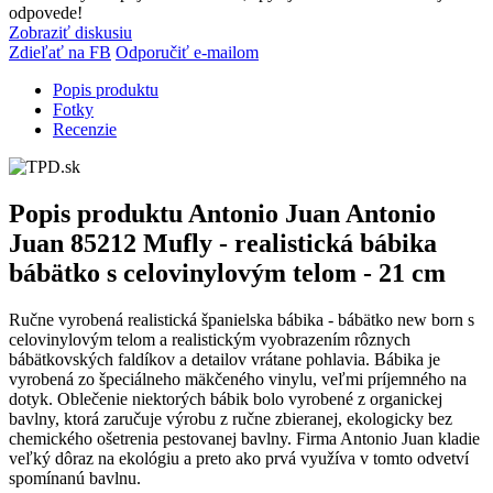
odpovede!
Zobraziť diskusiu
Zdieľať na FB
Odporučiť e-mailom
Popis produktu
Fotky
Recenzie
Popis produktu
Antonio Juan Antonio
Juan 85212 Mufly - realistická bábika
bábätko s celovinylovým telom - 21 cm
Ručne vyrobená realistická španielska bábika - bábätko new born s
celovinylovým telom a realistickým vyobrazením rôznych
bábätkovských faldíkov a detailov vrátane pohlavia. Bábika je
vyrobená zo špeciálneho mäkčeného vinylu, veľmi príjemného na
dotyk. Oblečenie niektorých bábik bolo vyrobené z organickej
bavlny, ktorá zaručuje výrobu z ručne zbieranej, ekologicky bez
chemického ošetrenia pestovanej bavlny. Firma Antonio Juan kladie
veľký dôraz na ekológiu a preto ako prvá využíva v tomto odvetví
spomínanú bavlnu.