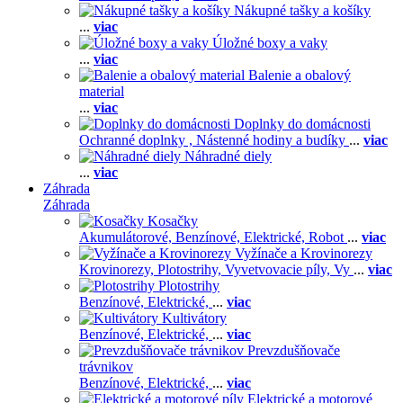
Nákupné tašky a košíky
...
viac
Úložné boxy a vaky
...
viac
Balenie a obalový
material
...
viac
Doplnky do domácnosti
Ochranné doplnky ,
Nástenné hodiny a budíky
...
viac
Náhradné diely
...
viac
Záhrada
Záhrada
Kosačky
Akumulátorové,
Benzínové,
Elektrické,
Robot
...
viac
Vyžínače a Krovinorezy
Krovinorezy,
Plotostrihy,
Vyvetvovacie píly,
Vy
...
viac
Plotostrihy
Benzínové,
Elektrické,
...
viac
Kultivátory
Benzínové,
Elektrické,
...
viac
Prevzdušňovače
trávnikov
Benzínové,
Elektrické,
...
viac
Elektrické a motorové