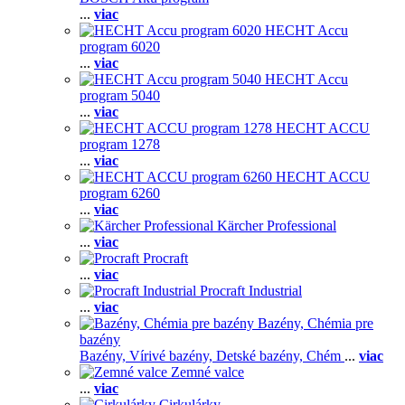
...
viac
HECHT Accu
program 6020
...
viac
HECHT Accu
program 5040
...
viac
HECHT ACCU
program 1278
...
viac
HECHT ACCU
program 6260
...
viac
Kärcher Professional
...
viac
Procraft
...
viac
Procraft Industrial
...
viac
Bazény, Chémia pre
bazény
Bazény,
Vírivé bazény,
Detské bazény,
Chém
...
viac
Zemné valce
...
viac
Cirkulárky