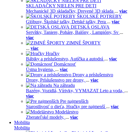
SKLADAČKY NIELEN PRE DETI
Mechanické 3D skladačky,
Drevené 3D sklada
...
viac
ŠKOLSKÉ POTREBY
Glóbusy,
Školské tašky,
Detské tašky,
Pera
...
viac
DETSKÁ OSLAVA
Servítky,
Taniere,
Poháre,
Balóny ,
Lampióny,
Sv
...
viac
ZIMNÉ ŠPORTY
...
viac
Hračky
Bábiky a príslušenstvo,
Autíčka a autodrá
...
viac
Domácnosť
Ústna hygiena,
...
viac
Drony a príslušenstvo
Drony,
Príslušenstvo pre drony,
...
viac
Na záhradu
Bazény,
Vozidlá,
Vírivky,
VYMAZAT Leto a voda,
...
viac
Pre najmenších
Starostlivosť o dieťa,
Hračky pre najmenší
...
viac
Modelárstvo
Zberateľské modely,
...
viac
Mobilita
Mobilita