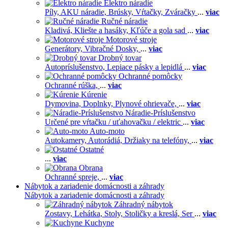
Elektro náradie
Píly,
AKU náradie,
Brúsky,
Vŕtačky,
Zváračky
...
viac
Ručné náradie
Kladivá,
Kliešte a hasáky,
Kľúče a gola sad
...
viac
Motorové stroje
Generátory,
Vibračné Dosky,
...
viac
Drobný tovar
Autopríslušenstvo,
Lepiace pásky a lepidlá
...
viac
Ochranné pomôcky
Ochranné rúška,
...
viac
Kúrenie
Dymovina,
Doplnky,
Plynové ohrievače,
...
viac
Náradie-Príslušenstvo
Určené pre vŕtačku / uťahovačku / elektric
...
viac
Auto-moto
Autokamery,
Autorádiá,
Držiaky na telefóny,
...
viac
Ostatné
...
viac
Obrana
Ochranné spreje,
...
viac
Nábytok a zariadenie domácnosti a záhrady
Nábytok a zariadenie domácnosti a záhrady
Záhradný nábytok
Zostavy,
Lehátka,
Stoly,
Stoličky a kreslá,
Ser
...
viac
Kuchyne