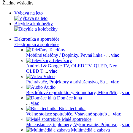
Žiadne výsledky
Výbava na leto
Bicykle a kolobežky
Elektronika a spotrebiče
Elektronika a spotrebiče
Telefóny
Mobilné telefóny / Doplnky,
Pevná linka -
...
viac
Televízory
Android & Google TV,
OLED TV,
QLED, Neo
QLED T
...
viac
Video
Prehrávače,
Projektory a príslušenstvo,
Sa
...
viac
Audio
Bezdrôtové reproduktory,
Soundbary,
Mikro/Mi
...
viac
Domáce kiná
...
viac
Biela technika
Voľne stojace spotrebiče,
Vstavané spotreb
...
viac
Malé spotrebiče
Meteostanice, teplomery,
Vykurovanie,
Príprava
...
viac
Multimédiá a zábava