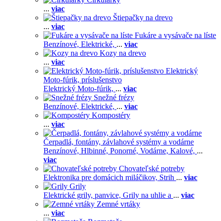
...
viac
Štiepačky na drevo
...
viac
Fukáre a vysávače na líste
Benzínové,
Elektrické,
...
viac
Kozy na drevo
...
viac
Elektrický
Moto-fúrik, príslušenstvo
Elektrický Moto-fúrik,
...
viac
Snežné frézy
Benzínové,
Elektrické,
...
viac
Kompostéry
...
viac
Čerpadlá, fontány, závlahové systémy a vodárne
Benzínové,
Hlbinné,
Ponorné,
Vodárne,
Kalové,
...
viac
Chovateľské potreby
Elektronika pre domácich miláčikov,
Strih
...
viac
Grily
Elektrické grily, panvice,
Grily na uhlie a
...
viac
Zemné vrtáky
...
viac