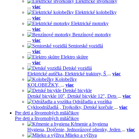
Elektrické štvorkolky
...
viac
Elektrické kolobežky
...
viac
Elektrické motorky
...
viac
Benzínové motorky
...
viac
Seniorské vozidlá
...
viac
Elektro skútre
...
viac
Detské vozidlá
Elektrické autíčka,
Elektrické traktory,
Š
...
viac
Kolobežky
KOLOBEŽKY,
...
viac
Detské bicykle
Detské bicykle 10",
Detské bicykle 12",
Dets
...
viac
Odrážadla a vozítka
Cykloodrážadlá ,
Trojkolky,
Detské korčule
...
viac
Pre deti a štvornohých miláčikov
Pre deti a štvornohých miláčikov
Kŕmenie a hygiena
Hygiena,
Dojčenie,
Jednorázové plienky,
Jeden
...
viac
Mlieko a výživa