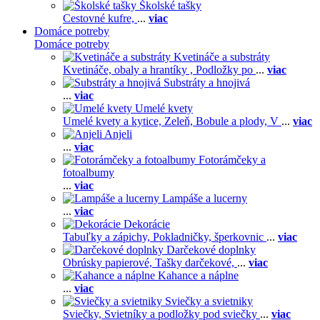
Školské tašky
Cestovné kufre,
...
viac
Domáce potreby
Domáce potreby
Kvetináče a substráty
Kvetináče, obaly a hrantíky ,
Podložky po
...
viac
Substráty a hnojivá
...
viac
Umelé kvety
Umelé kvety a kytice,
Zeleň,
Bobule a plody,
V
...
viac
Anjeli
...
viac
Fotorámčeky a
fotoalbumy
...
viac
Lampáše a lucerny
...
viac
Dekorácie
Tabuľky a zápichy,
Pokladničky, šperkovnic
...
viac
Darčekové doplnky
Obrúsky papierové,
Tašky darčekové,
...
viac
Kahance a náplne
...
viac
Sviečky a svietniky
Sviečky,
Svietníky a podložky pod sviečky
...
viac