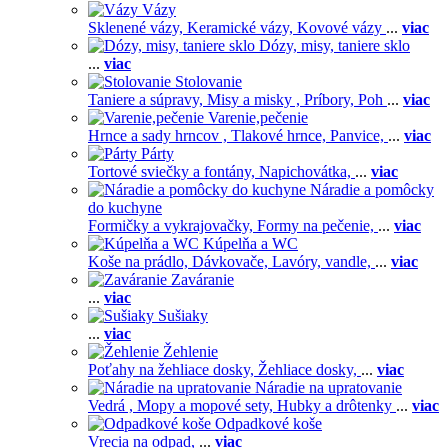
Vázy
Sklenené vázy,
Keramické vázy,
Kovové vázy
...
viac
Dózy, misy, taniere sklo
...
viac
Stolovanie
Taniere a súpravy,
Misy a misky ,
Príbory,
Poh
...
viac
Varenie,pečenie
Hrnce a sady hrncov ,
Tlakové hrnce,
Panvice,
...
viac
Párty
Tortové sviečky a fontány,
Napichovátka,
...
viac
Náradie a pomôcky
do kuchyne
Formičky a vykrajovačky,
Formy na pečenie,
...
viac
Kúpelňa a WC
Koše na prádlo,
Dávkovače,
Lavóry, vandle,
...
viac
Zaváranie
...
viac
Sušiaky
...
viac
Žehlenie
Poťahy na žehliace dosky,
Žehliace dosky,
...
viac
Náradie na upratovanie
Vedrá ,
Mopy a mopové sety,
Hubky a drôtenky
...
viac
Odpadkové koše
Vrecia na odpad,
...
viac