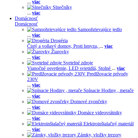
...
viac
Slnečníky
...
viac
Domácnosť
Domácnosť
Samoohrievajúce jedlo
...
viac
Drogéria
Čistý a voňavý domov,
Proti hmyzu,
...
viac
Žiarovky
...
viac
Svetelné zdroje
Vianočné osvetlenie,
LED svietidlá,
Stolné
...
viac
Predlžovacie prívody
230V
...
viac
Spínacie Hodiny , merače
...
viac
Domové zvončeky
...
viac
Domáce videovrátniky
...
viac
Elektroinštalačný materiál
...
viac
Zámky, vložky trezory