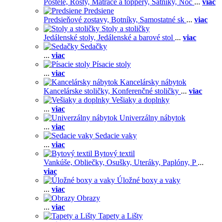
Postele,
Rošty,
Matrace a toppery,
Šatníky,
Noč
...
viac
Predsiene
Predsieňové zostavy,
Botníky,
Samostatné sk
...
viac
Stoly a stoličky
Jedálenské stoly,
Jedálenské a barové stol
...
viac
Sedačky
...
viac
Písacie stoly
...
viac
Kancelársky nábytok
Kancelárske stoličky,
Konferenčné stoličky
...
viac
Vešiaky a doplnky
...
viac
Univerzálny nábytok
...
viac
Sedacie vaky
...
viac
Bytový textil
Vankúše,
Obliečky,
Osušky,
Uteráky,
Paplóny,
P
...
viac
Úložné boxy a vaky
...
viac
Obrazy
...
viac
Tapety a Lišty