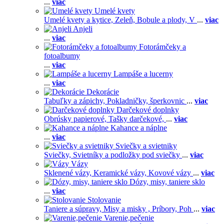
...
viac
Umelé kvety
Umelé kvety a kytice,
Zeleň,
Bobule a plody,
V
...
viac
Anjeli
...
viac
Fotorámčeky a
fotoalbumy
...
viac
Lampáše a lucerny
...
viac
Dekorácie
Tabuľky a zápichy,
Pokladničky, šperkovnic
...
viac
Darčekové doplnky
Obrúsky papierové,
Tašky darčekové,
...
viac
Kahance a náplne
...
viac
Sviečky a svietniky
Sviečky,
Svietníky a podložky pod sviečky
...
viac
Vázy
Sklenené vázy,
Keramické vázy,
Kovové vázy
...
viac
Dózy, misy, taniere sklo
...
viac
Stolovanie
Taniere a súpravy,
Misy a misky ,
Príbory,
Poh
...
viac
Varenie,pečenie