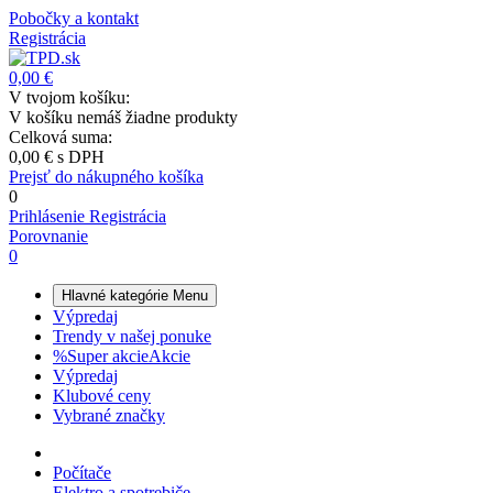
Pobočky a kontakt
Registrácia
0,00 €
V tvojom košíku:
V košíku nemáš žiadne produkty
Celková suma:
0,00 €
s DPH
Prejsť do nákupného košíka
0
Prihlásenie
Registrácia
Porovnanie
0
Hlavné kategórie
Menu
Výpredaj
Trendy v našej ponuke
%
Super akcie
Akcie
Výpredaj
Klubové ceny
Vybrané značky
Počítače
Elektro a spotrebiče