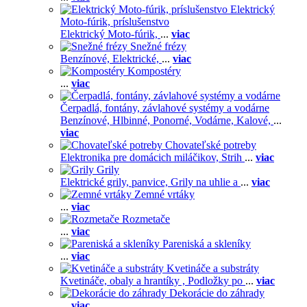
Elektrický
Moto-fúrik, príslušenstvo
Elektrický Moto-fúrik,
...
viac
Snežné frézy
Benzínové,
Elektrické,
...
viac
Kompostéry
...
viac
Čerpadlá, fontány, závlahové systémy a vodárne
Benzínové,
Hlbinné,
Ponorné,
Vodárne,
Kalové,
...
viac
Chovateľské potreby
Elektronika pre domácich miláčikov,
Strih
...
viac
Grily
Elektrické grily, panvice,
Grily na uhlie a
...
viac
Zemné vrtáky
...
viac
Rozmetače
...
viac
Pareniská a skleníky
...
viac
Kvetináče a substráty
Kvetináče, obaly a hrantíky ,
Podložky po
...
viac
Dekorácie do záhrady
...
viac