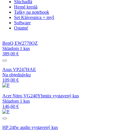
Slúchadlá
Herné kreslá
Tašky na notebook
Set Klávesnica + myš
Software
Ostatné
BenQ EW2770QZ
Skladom 1 kus
389,00 €
Asus VP247HAE
Na objednávku
109,00 €
Acer Nitro VG240Ybmiix vystavený kus
Skladom 1 kus
146,60 €
HP 24fw audio vystavený kus