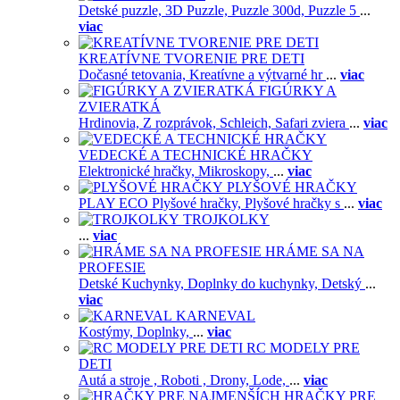
Detské puzzle,
3D Puzzle,
Puzzle 300d,
Puzzle 5
...
viac
KREATÍVNE TVORENIE PRE DETI
Dočasné tetovania,
Kreatívne a výtvarné hr
...
viac
FIGÚRKY A
ZVIERATKÁ
Hrdinovia,
Z rozprávok,
Schleich,
Safari zviera
...
viac
VEDECKÉ A TECHNICKÉ HRAČKY
Elektronické hračky,
Mikroskopy,
...
viac
PLYŠOVÉ HRAČKY
PLAY ECO Plyšové hračky,
Plyšové hračky s
...
viac
TROJKOLKY
...
viac
HRÁME SA NA
PROFESIE
Detské Kuchynky,
Doplnky do kuchynky,
Detský
...
viac
KARNEVAL
Kostýmy,
Doplnky,
...
viac
RC MODELY PRE
DETI
Autá a stroje ,
Roboti ,
Drony,
Lode,
...
viac
HRAČKY PRE