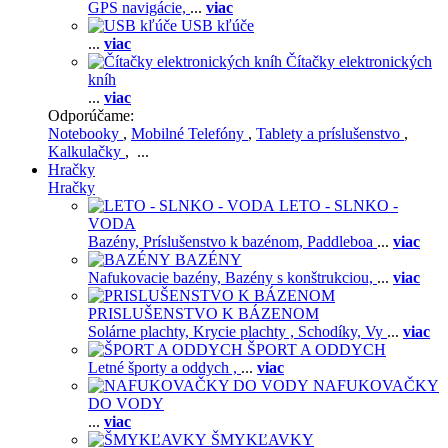
GPS navigácie,
...
viac
USB kľúče
...
viac
Čítačky elektronických
kníh
...
viac
Odporúčame:
Notebooky
,
Mobilné Telefóny
,
Tablety a príslušenstvo
,
Kalkulačky
, ...
Hračky
Hračky
LETO - SLNKO -
VODA
Bazény,
Príslušenstvo k bazénom,
Paddleboa
...
viac
BAZÉNY
Nafukovacie bazény,
Bazény s konštrukciou,
...
viac
PRISLUŠENSTVO K BÁZENOM
Solárne plachty,
Krycie plachty ,
Schodíky,
Vy
...
viac
ŠPORT A ODDYCH
Letné športy a oddych ,
...
viac
NAFUKOVAČKY
DO VODY
...
viac
ŠMYKĽAVKY