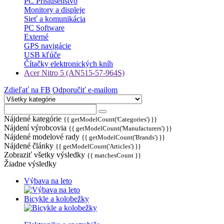
PC Príslušenstvo
Monitory a displeje
Sieť a komunikácia
PC Software
Externé
GPS navigácie
USB kľúče
Čítačky elektronických kníh
Acer Nitro 5 (AN515-57-964S)
Zdieľať na FB
Odporučiť e-mailom
Nájdené kategórie
{{ getModelCount('Categories') }}
Nájdení výrobcovia
{{ getModelCount('Manufacturers') }}
Nájdené modelové rady
{{ getModelCount('Brands') }}
Nájdené články
{{ getModelCount('Articles') }}
Zobraziť všetky výsledky
{{ matchesCount }}
Žiadne výsledky
Výbava na leto
Bicykle a kolobežky