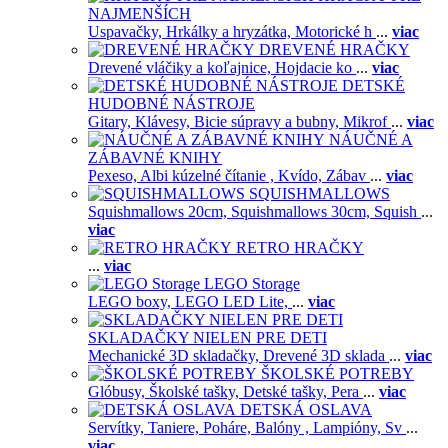
NAJMENŠÍCH
Uspavačky,
Hrkálky a hryzátka,
Motorické h
...
viac
DREVENÉ HRAČKY
Drevené vláčiky a koľajnice,
Hojdacie ko
...
viac
DETSKÉ
HUDOBNÉ NÁSTROJE
Gitary,
Klávesy,
Bicie súpravy a bubny,
Mikrof
...
viac
NÁUČNÉ A
ZÁBAVNÉ KNIHY
Pexeso,
Albi kúzelné čítanie ,
Kvído,
Zábav
...
viac
SQUISHMALLOWS
Squishmallows 20cm,
Squishmallows 30cm,
Squish
...
viac
RETRO HRAČKY
...
viac
LEGO Storage
LEGO boxy,
LEGO LED Lite,
...
viac
SKLADAČKY NIELEN PRE DETI
Mechanické 3D skladačky,
Drevené 3D sklada
...
viac
ŠKOLSKÉ POTREBY
Glóbusy,
Školské tašky,
Detské tašky,
Pera
...
viac
DETSKÁ OSLAVA
Servítky,
Taniere,
Poháre,
Balóny ,
Lampióny,
Sv
...
viac