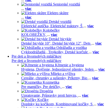
Seniorské vozidlá
...
viac
Elektro skútre
...
viac
Detské vozidlá
Elektrické autíčka,
Elektrické traktory,
Š
...
viac
Kolobežky
KOLOBEŽKY,
...
viac
Detské bicykle
Detské bicykle 10",
Detské bicykle 12",
Dets
...
viac
Odrážadla a vozítka
Cykloodrážadlá ,
Trojkolky,
Detské korčule
...
viac
Pre deti a štvornohých miláčikov
Pre deti a štvornohých miláčikov
Kŕmenie a hygiena
Hygiena,
Dojčenie,
Jednorázové plienky,
Jeden
...
viac
Mlieko a výživa
Cereálie, chrumky a sušienky,
Príkrmy,
Bio
...
viac
Kozmetika
Pre mamičky,
Pre detičky,
...
viac
Drogéria
Upratovanie,
Prípravky proti hmyzu,
...
viac
Kočíky
Doplnky ku kočíkom,
Kombinované kočíky,
S
...
viac