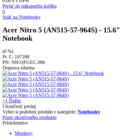
0,00 €
s DPH
Prejsť do nákupného košíka
0
Späť na Notebooky
Acer Nitro 5 (AN515-57-964S)
- 15.6"
Notebook
(0 %)
Pr. č.: 197208
PN: NH.QFGEC.006
Doprava zdarma
+1
Ďalšie
Ukončený predaj
Vyber si podobný produkt z kategórie:
Notebooky
Popis ukončeného produktu
Príslušenstvo
Monitory