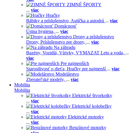
ZIMNÉ ŠPORTY
...
viac
Hračky
Bábiky a príslušenstvo,
Autíčka a autodrá
...
viac
Domácnosť
Ústna hygiena,
...
viac
Drony a príslušenstvo
Drony,
Príslušenstvo pre drony,
...
viac
Na záhradu
Bazény,
Vozidlá,
Vírivky,
VYMAZAT Leto a voda,
...
viac
Pre najmenších
Starostlivosť o dieťa,
Hračky pre najmenší
...
viac
Modelárstvo
Zberateľské modely,
...
viac
Mobilita
Mobilita
Elektrické štvorkolky
...
viac
Elektrické kolobežky
...
viac
Elektrické motorky
...
viac
Benzínové motorky
...
viac