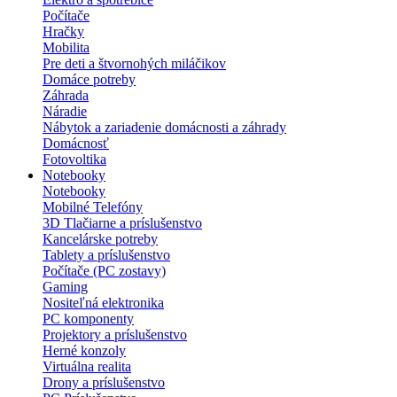
Počítače
Hračky
Mobilita
Pre deti a štvornohých miláčikov
Domáce potreby
Záhrada
Náradie
Nábytok a zariadenie domácnosti a záhrady
Domácnosť
Fotovoltika
Notebooky
Notebooky
Mobilné Telefóny
3D Tlačiarne a príslušenstvo
Kancelárske potreby
Tablety a príslušenstvo
Počítače (PC zostavy)
Gaming
Nositeľná elektronika
PC komponenty
Projektory a príslušenstvo
Herné konzoly
Virtuálna realita
Drony a príslušenstvo