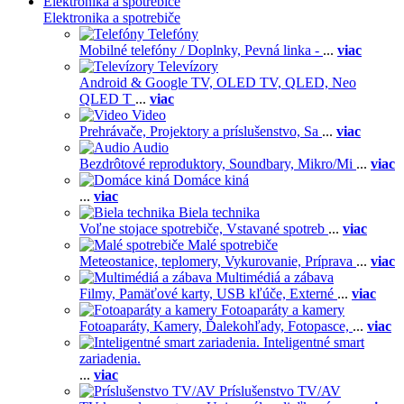
Elektronika a spotrebiče
Elektronika a spotrebiče
Telefóny
Mobilné telefóny / Doplnky,
Pevná linka -
...
viac
Televízory
Android & Google TV,
OLED TV,
QLED, Neo
QLED T
...
viac
Video
Prehrávače,
Projektory a príslušenstvo,
Sa
...
viac
Audio
Bezdrôtové reproduktory,
Soundbary,
Mikro/Mi
...
viac
Domáce kiná
...
viac
Biela technika
Voľne stojace spotrebiče,
Vstavané spotreb
...
viac
Malé spotrebiče
Meteostanice, teplomery,
Vykurovanie,
Príprava
...
viac
Multimédiá a zábava
Filmy,
Pamäťové karty,
USB kľúče,
Externé
...
viac
Fotoaparáty a kamery
Fotoaparáty,
Kamery,
Ďalekohľady,
Fotopasce,
...
viac
Inteligentné smart
zariadenia.
...
viac
Príslušenstvo TV/AV