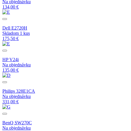
Na objednávku
134,00 €
Dell E2720H
Skladom 1 kus
175,50 €
HP V24i
Na objednávku
135,00 €
Philips 328E1CA
Na objednávku
331,00 €
BenQ SW270C
Na objednávku