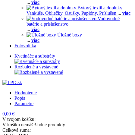
...
viac
Bytový textil a doplnky
Vankúše,
Obliečky,
Osušky,
Paplóny,
Príslušen
...
viac
Vodovodné
batérie a príslušenstvo
...
viac
Úložné boxy
...
viac
Fotovoltika
Kvetináče a substráty
Rozbalené a vystavené
Hodnotenie
Popis
Parametre
0,00 €
V tvojom košíku:
V košíku nemáš žiadne produkty
Celková suma: