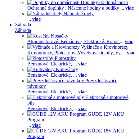
Doplnky do domácnosti
Ochranné doplnky ,
Nástenné hodiny a budíky
...
viac
Náhradné diely
...
viac
Záhrada
Záhrada
Kosačky
Akumulátorové,
Benzínové,
Elektrické,
Robot
...
viac
Vyžínače a Krovinorezy
Krovinorezy,
Plotostrihy,
Vyvetvovacie píly,
Vy
...
viac
Plotostrihy
Benzínové,
Elektrické,
...
viac
Kultivátory
Benzínové,
Elektrické,
...
viac
Prevzdušňovače
trávnikov
Benzínové,
Elektrické,
...
viac
Elektrické a motorové
píly
Benzínové,
Elektrické,
...
viac
GÜDE 12V AKU
Program
...
viac
GÜDE 18V AKU
Program