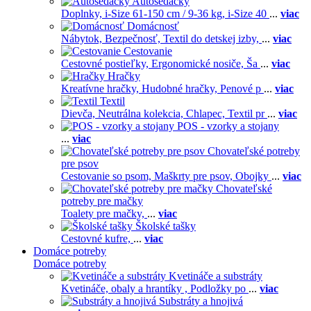
Autosedačky
Doplnky,
i-Size 61-150 cm / 9-36 kg,
i-Size 40
...
viac
Domácnosť
Nábytok,
Bezpečnosť,
Textil do detskej izby,
...
viac
Cestovanie
Cestovné postieľky,
Ergonomické nosiče,
Ša
...
viac
Hračky
Kreatívne hračky,
Hudobné hračky,
Penové p
...
viac
Textil
Dievča,
Neutrálna kolekcia,
Chlapec,
Textil pr
...
viac
POS - vzorky a stojany
...
viac
Chovateľské potreby
pre psov
Cestovanie so psom,
Maškrty pre psov,
Obojky
...
viac
Chovateľské
potreby pre mačky
Toalety pre mačky,
...
viac
Školské tašky
Cestovné kufre,
...
viac
Domáce potreby
Domáce potreby
Kvetináče a substráty
Kvetináče, obaly a hrantíky ,
Podložky po
...
viac
Substráty a hnojivá