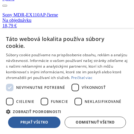
Sony MDR-EX110AP čierne
Na objednávku
18,79 €
Táto webová lokalita používa súbory
Canyon EPM-02 zeleno-modré
cookie.
Na objednávku
3,99 €
Súbory cookie používame na prispôsobenie obsahu, reklám a analýzu
návštevnosti. Informácie o vašom používaní našej stránky zdieľame aj
s našimi reklamnými a analytickými partnermi, ktorí ich môžu
Canyon EPM-02 modré
kombinovať s inými informáciami, ktoré ste im poskytli alebo ktoré
Na objednávku
zhromaždili pri používaní ich služieb.
Prečítať viac
3,99 €
NEVYHNUTNE POTREBNÉ
VÝKONNOSŤ
JBL T110 čierne
Skladom 5 a viac kusov
CIELENIE
FUNKCIE
NEKLASIFIKOVANÉ
12,90 €
ZOBRAZIŤ PODROBNOSTI
PRIJAŤ VŠETKO
ODMIETNUŤ VŠETKO
JBL T110 modré
Skladom 3 kusy
12,90 €