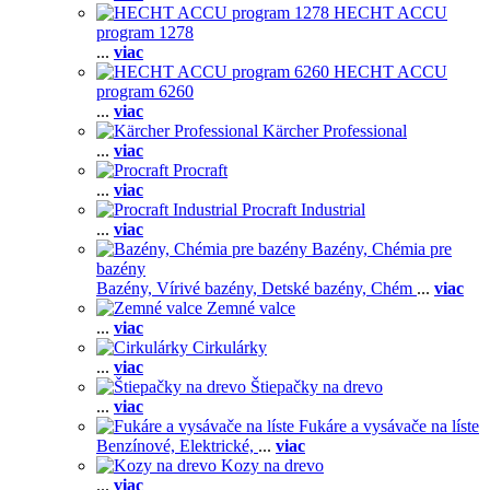
HECHT ACCU
program 1278
...
viac
HECHT ACCU
program 6260
...
viac
Kärcher Professional
...
viac
Procraft
...
viac
Procraft Industrial
...
viac
Bazény, Chémia pre
bazény
Bazény,
Vírivé bazény,
Detské bazény,
Chém
...
viac
Zemné valce
...
viac
Cirkulárky
...
viac
Štiepačky na drevo
...
viac
Fukáre a vysávače na líste
Benzínové,
Elektrické,
...
viac
Kozy na drevo
...
viac