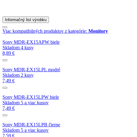
Informačný list výrobku
Viac kompatibilných produktov z kategórie:
Monitory
Sony MDR-EX15APW biele
Skladom 4 kusy
8,89 €
Sony MDR-EX15LPL modré
Skladom 2 kusy
7,49 €
Sony MDR-EX15LPW biele
Skladom 5 a viac kusov
7,49 €
Sony MDR-EX15LPB čierne
Skladom 5 a viac kusov
7,59 €