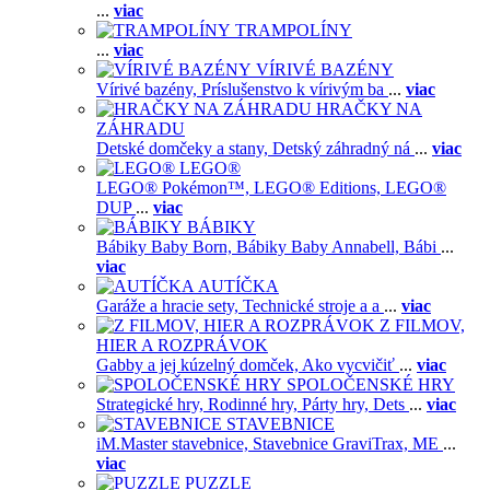
...
viac
TRAMPOLÍNY
...
viac
VÍRIVÉ BAZÉNY
Vírivé bazény,
Príslušenstvo k vírivým ba
...
viac
HRAČKY NA
ZÁHRADU
Detské domčeky a stany,
Detský záhradný ná
...
viac
LEGO®
LEGO® Pokémon™,
LEGO® Editions,
LEGO®
DUP
...
viac
BÁBIKY
Bábiky Baby Born,
Bábiky Baby Annabell,
Bábi
...
viac
AUTÍČKA
Garáže a hracie sety,
Technické stroje a a
...
viac
Z FILMOV,
HIER A ROZPRÁVOK
Gabby a jej kúzelný domček,
Ako vycvičiť
...
viac
SPOLOČENSKÉ HRY
Strategické hry,
Rodinné hry,
Párty hry,
Dets
...
viac
STAVEBNICE
iM.Master stavebnice,
Stavebnice GraviTrax,
ME
...
viac
PUZZLE