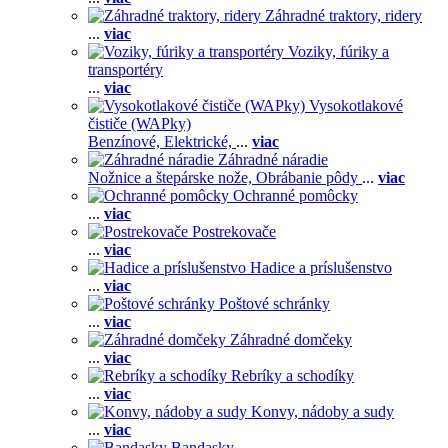
Záhradné traktory, ridery
...
viac
Voziky, fúriky a
transportéry
...
viac
Vysokotlakové
čističe (WAPky)
Benzínové,
Elektrické,
...
viac
Záhradné náradie
Nožnice a štepárske nože,
Obrábanie pôdy
...
viac
Ochranné pomôcky
...
viac
Postrekovače
...
viac
Hadice a príslušenstvo
...
viac
Poštové schránky
...
viac
Záhradné domčeky
...
viac
Rebríky a schodíky
...
viac
Konvy, nádoby a sudy
...
viac
Bandasky