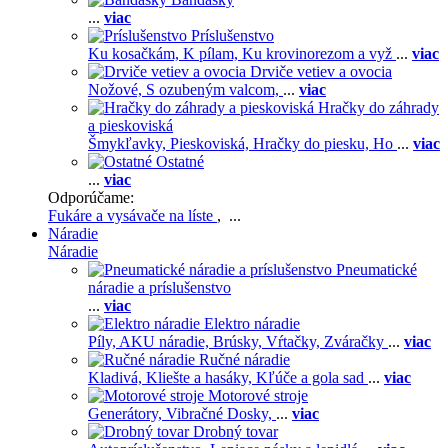
...
viac
Príslušenstvo
Ku kosačkám,
K pílam,
Ku krovinorezom a vyž
...
viac
Drviče vetiev a ovocia
Nožové,
S ozubeným valcom,
...
viac
Hračky do záhrady
a pieskoviská
Šmykľavky,
Pieskoviská,
Hračky do piesku,
Ho
...
viac
Ostatné
...
viac
Odporúčame:
Fukáre a vysávače na líste
, ...
Náradie
Náradie
Pneumatické
náradie a príslušenstvo
...
viac
Elektro náradie
Píly,
AKU náradie,
Brúsky,
Vŕtačky,
Zváračky
...
viac
Ručné náradie
Kladivá,
Kliešte a hasáky,
Kľúče a gola sad
...
viac
Motorové stroje
Generátory,
Vibračné Dosky,
...
viac
Drobný tovar