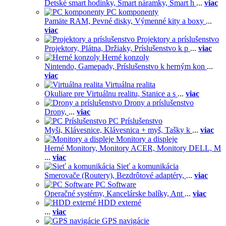
Detské smart hodinky,
Smart náramky,
Smart h
...
viac
PC komponenty
Pamäte RAM,
Pevné disky,
Výmenné kity a boxy
...
viac
Projektory a príslušenstvo
Projektory,
Plátna,
Držiaky,
Príslušenstvo k p
...
viac
Herné konzoly
Nintendo,
Gamepady,
Príslušenstvo k herným kon
...
viac
Virtuálna realita
Okuliare pre Virtuálnu realitu,
Stanice a s
...
viac
Drony a príslušenstvo
Drony,
...
viac
PC Príslušenstvo
Myši,
Klávesnice,
Klávesnica + myš,
Tašky k
...
viac
Monitory a displeje
Herné Monitory,
Monitory ACER,
Monitory DELL,
M
...
viac
Sieť a komunikácia
Smerovače (Routery),
Bezdrôtové adaptéry,
...
viac
PC Software
Operačné systémy,
Kancelárske balíky,
Ant
...
viac
HDD externé
...
viac
GPS navigácie