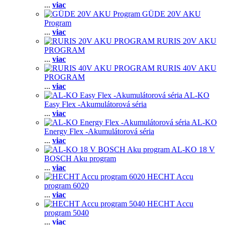
...
viac
GÜDE 20V AKU
Program
...
viac
RURIS 20V AKU
PROGRAM
...
viac
RURIS 40V AKU
PROGRAM
...
viac
AL-KO
Easy Flex -Akumulátorová séria
...
viac
AL-KO
Energy Flex -Akumulátorová séria
...
viac
AL-KO 18 V
BOSCH Aku program
...
viac
HECHT Accu
program 6020
...
viac
HECHT Accu
program 5040
...
viac