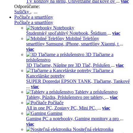
TV konzoly na stenu,
Univerzálne diaľkové ov
...
viac
Odporúčame:
Sušičky
, ...
Počítače a smartfóny
Počítače a smartfóny
Notebooky
Študentský spoľahlivý Notebook,
Štúdium
...
viac
Mobilné Telefóny
smartfóny Samsung,
iPhone,
smartfóny Xiaomi,
t
...
viac
3D Tlačiarne a
príslušenstvo
3D Tlačiarne,
Náplne pre 3D Tlač,
Príslušen
...
viac
Tlačiarne a
Kancelárske potreby
SUPER Dopredaj EPSON TANK,
Tlačiarne,
Tankové
...
viac
Tablety a príslušenstvo
Tablety,
Púzdra,
Príslušenstvo pre tablety,
...
viac
Počítače
All in one PC,
Zostavy PC,
Mini PC,
...
viac
Gaming
Gaming PC a notebooky,
Gaming monitory a pro
...
viac
Nositeľná elektronika