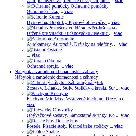
Autopríslušenstvo,
Lepiace pásky a lepidlá
...
viac
Ochranné pomôcky
Ochranné rúška,
...
viac
Kúrenie
Dymovina,
Doplnky,
Plynové ohrievače,
...
viac
Náradie-Príslušenstvo
Určené pre vŕtačku / uťahovačku / elektric
...
viac
Auto-moto
Autokamery,
Autorádiá,
Držiaky na telefóny,
...
viac
Ostatné
...
viac
Obrana
Ochranné spreje,
...
viac
Nábytok a zariadenie domácnosti a záhrady
Nábytok a zariadenie domácnosti a záhrady
Záhradný nábytok
Zostavy,
Lehátka,
Stoly,
Stoličky a kreslá,
Ser
...
viac
Kuchyne
Kuchyne MiniMax,
Vystavené kuchyne,
Drezy a d
...
viac
Obývačky
Obývačkové zostavy,
Samostatné skrinky,
Ko
...
viac
Detské izby
Postele,
Písacie stoly,
Kancelárske stoličky
...
viac
Spálne