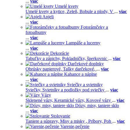
...
viac
Umelé kvety
Umelé kvety a kytice,
Zeleň,
Bobule a plody,
V
...
viac
Anjeli
...
viac
Fotorámčeky a
fotoalbumy
...
viac
Lampáše a lucerny
...
viac
Dekorácie
Tabuľky a zápichy,
Pokladničky, šperkovnic
...
viac
Darčekové doplnky
Obrúsky papierové,
Tašky darčekové,
...
viac
Kahance a náplne
...
viac
Sviečky a svietniky
Sviečky,
Svietníky a podložky pod sviečky
...
viac
Vázy
Sklenené vázy,
Keramické vázy,
Kovové vázy
...
viac
Dózy, misy, taniere sklo
...
viac
Stolovanie
Taniere a súpravy,
Misy a misky ,
Príbory,
Poh
...
viac
Varenie,pečenie