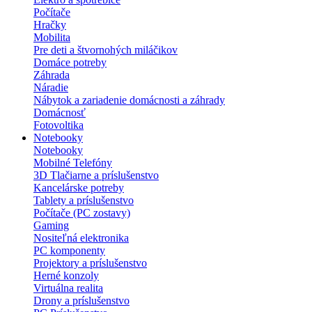
Počítače
Hračky
Mobilita
Pre deti a štvornohých miláčikov
Domáce potreby
Záhrada
Náradie
Nábytok a zariadenie domácnosti a záhrady
Domácnosť
Fotovoltika
Notebooky
Notebooky
Mobilné Telefóny
3D Tlačiarne a príslušenstvo
Kancelárske potreby
Tablety a príslušenstvo
Počítače (PC zostavy)
Gaming
Nositeľná elektronika
PC komponenty
Projektory a príslušenstvo
Herné konzoly
Virtuálna realita
Drony a príslušenstvo