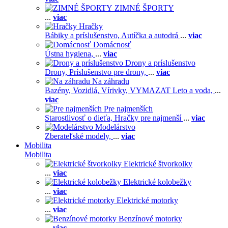
ZIMNÉ ŠPORTY
...
viac
Hračky
Bábiky a príslušenstvo,
Autíčka a autodrá
...
viac
Domácnosť
Ústna hygiena,
...
viac
Drony a príslušenstvo
Drony,
Príslušenstvo pre drony,
...
viac
Na záhradu
Bazény,
Vozidlá,
Vírivky,
VYMAZAT Leto a voda,
...
viac
Pre najmenších
Starostlivosť o dieťa,
Hračky pre najmenší
...
viac
Modelárstvo
Zberateľské modely,
...
viac
Mobilita
Mobilita
Elektrické štvorkolky
...
viac
Elektrické kolobežky
...
viac
Elektrické motorky
...
viac
Benzínové motorky
...
viac