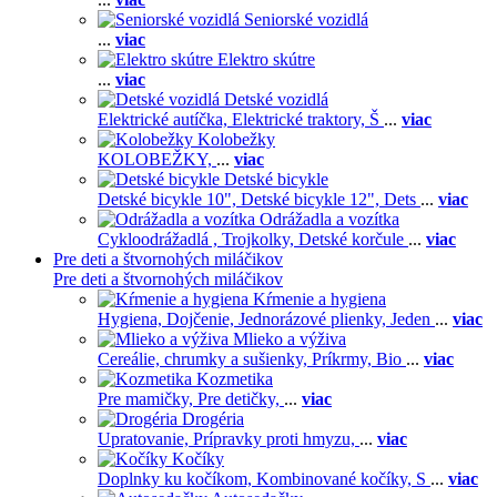
Seniorské vozidlá
...
viac
Elektro skútre
...
viac
Detské vozidlá
Elektrické autíčka,
Elektrické traktory,
Š
...
viac
Kolobežky
KOLOBEŽKY,
...
viac
Detské bicykle
Detské bicykle 10",
Detské bicykle 12",
Dets
...
viac
Odrážadla a vozítka
Cykloodrážadlá ,
Trojkolky,
Detské korčule
...
viac
Pre deti a štvornohých miláčikov
Pre deti a štvornohých miláčikov
Kŕmenie a hygiena
Hygiena,
Dojčenie,
Jednorázové plienky,
Jeden
...
viac
Mlieko a výživa
Cereálie, chrumky a sušienky,
Príkrmy,
Bio
...
viac
Kozmetika
Pre mamičky,
Pre detičky,
...
viac
Drogéria
Upratovanie,
Prípravky proti hmyzu,
...
viac
Kočíky
Doplnky ku kočíkom,
Kombinované kočíky,
S
...
viac