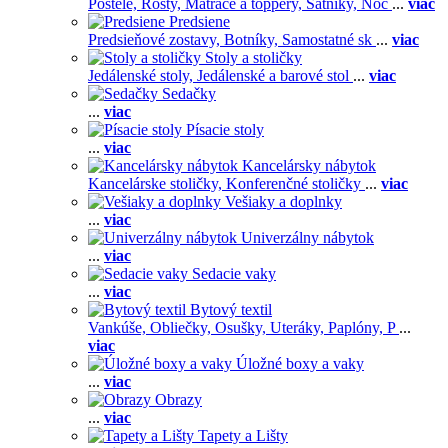
Postele,
Rošty,
Matrace a toppery,
Šatníky,
Noč
...
viac
Predsiene
Predsieňové zostavy,
Botníky,
Samostatné sk
...
viac
Stoly a stoličky
Jedálenské stoly,
Jedálenské a barové stol
...
viac
Sedačky
...
viac
Písacie stoly
...
viac
Kancelársky nábytok
Kancelárske stoličky,
Konferenčné stoličky
...
viac
Vešiaky a doplnky
...
viac
Univerzálny nábytok
...
viac
Sedacie vaky
...
viac
Bytový textil
Vankúše,
Obliečky,
Osušky,
Uteráky,
Paplóny,
P
...
viac
Úložné boxy a vaky
...
viac
Obrazy
...
viac
Tapety a Lišty