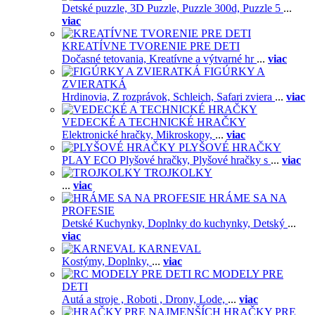
Detské puzzle,
3D Puzzle,
Puzzle 300d,
Puzzle 5
...
viac
KREATÍVNE TVORENIE PRE DETI
Dočasné tetovania,
Kreatívne a výtvarné hr
...
viac
FIGÚRKY A
ZVIERATKÁ
Hrdinovia,
Z rozprávok,
Schleich,
Safari zviera
...
viac
VEDECKÉ A TECHNICKÉ HRAČKY
Elektronické hračky,
Mikroskopy,
...
viac
PLYŠOVÉ HRAČKY
PLAY ECO Plyšové hračky,
Plyšové hračky s
...
viac
TROJKOLKY
...
viac
HRÁME SA NA
PROFESIE
Detské Kuchynky,
Doplnky do kuchynky,
Detský
...
viac
KARNEVAL
Kostýmy,
Doplnky,
...
viac
RC MODELY PRE
DETI
Autá a stroje ,
Roboti ,
Drony,
Lode,
...
viac
HRAČKY PRE