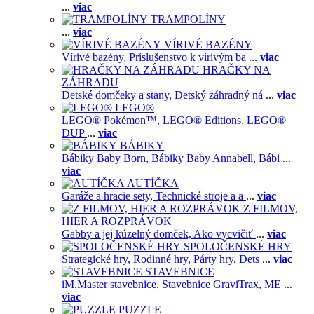
...
viac
TRAMPOLÍNY
...
viac
VÍRIVÉ BAZÉNY
Vírivé bazény,
Príslušenstvo k vírivým ba
...
viac
HRAČKY NA
ZÁHRADU
Detské domčeky a stany,
Detský záhradný ná
...
viac
LEGO®
LEGO® Pokémon™,
LEGO® Editions,
LEGO®
DUP
...
viac
BÁBIKY
Bábiky Baby Born,
Bábiky Baby Annabell,
Bábi
...
viac
AUTÍČKA
Garáže a hracie sety,
Technické stroje a a
...
viac
Z FILMOV,
HIER A ROZPRÁVOK
Gabby a jej kúzelný domček,
Ako vycvičiť
...
viac
SPOLOČENSKÉ HRY
Strategické hry,
Rodinné hry,
Párty hry,
Dets
...
viac
STAVEBNICE
iM.Master stavebnice,
Stavebnice GraviTrax,
ME
...
viac
PUZZLE