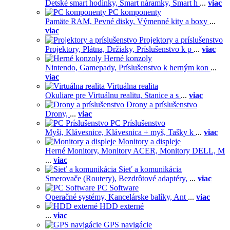
Detské smart hodinky,
Smart náramky,
Smart h
...
viac
PC komponenty
Pamäte RAM,
Pevné disky,
Výmenné kity a boxy
...
viac
Projektory a príslušenstvo
Projektory,
Plátna,
Držiaky,
Príslušenstvo k p
...
viac
Herné konzoly
Nintendo,
Gamepady,
Príslušenstvo k herným kon
...
viac
Virtuálna realita
Okuliare pre Virtuálnu realitu,
Stanice a s
...
viac
Drony a príslušenstvo
Drony,
...
viac
PC Príslušenstvo
Myši,
Klávesnice,
Klávesnica + myš,
Tašky k
...
viac
Monitory a displeje
Herné Monitory,
Monitory ACER,
Monitory DELL,
M
...
viac
Sieť a komunikácia
Smerovače (Routery),
Bezdrôtové adaptéry,
...
viac
PC Software
Operačné systémy,
Kancelárske balíky,
Ant
...
viac
HDD externé
...
viac
GPS navigácie