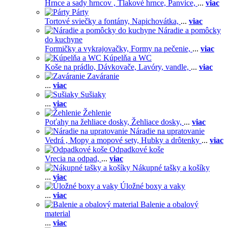
Hrnce a sady hrncov ,
Tlakové hrnce,
Panvice,
...
viac
Párty
Tortové sviečky a fontány,
Napichovátka,
...
viac
Náradie a pomôcky
do kuchyne
Formičky a vykrajovačky,
Formy na pečenie,
...
viac
Kúpelňa a WC
Koše na prádlo,
Dávkovače,
Lavóry, vandle,
...
viac
Zaváranie
...
viac
Sušiaky
...
viac
Žehlenie
Poťahy na žehliace dosky,
Žehliace dosky,
...
viac
Náradie na upratovanie
Vedrá ,
Mopy a mopové sety,
Hubky a drôtenky
...
viac
Odpadkové koše
Vrecia na odpad,
...
viac
Nákupné tašky a košíky
...
viac
Úložné boxy a vaky
...
viac
Balenie a obalový
material
...
viac