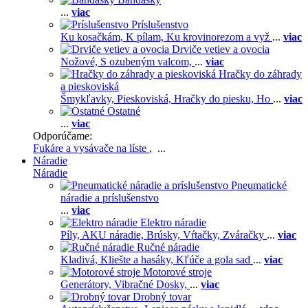
...
viac
Príslušenstvo
Ku kosačkám,
K pílam,
Ku krovinorezom a vyž
...
viac
Drviče vetiev a ovocia
Nožové,
S ozubeným valcom,
...
viac
Hračky do záhrady
a pieskoviská
Šmykľavky,
Pieskoviská,
Hračky do piesku,
Ho
...
viac
Ostatné
...
viac
Odporúčame:
Fukáre a vysávače na líste
, ...
Náradie
Náradie
Pneumatické
náradie a príslušenstvo
...
viac
Elektro náradie
Píly,
AKU náradie,
Brúsky,
Vŕtačky,
Zváračky
...
viac
Ručné náradie
Kladivá,
Kliešte a hasáky,
Kľúče a gola sad
...
viac
Motorové stroje
Generátory,
Vibračné Dosky,
...
viac
Drobný tovar