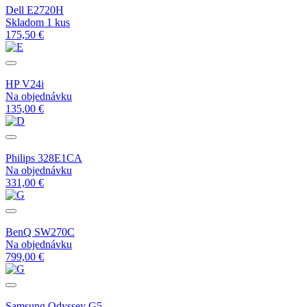
Dell E2720H
Skladom 1 kus
175,50 €
HP V24i
Na objednávku
135,00 €
Philips 328E1CA
Na objednávku
331,00 €
BenQ SW270C
Na objednávku
799,00 €
Samsung Odyssey G5