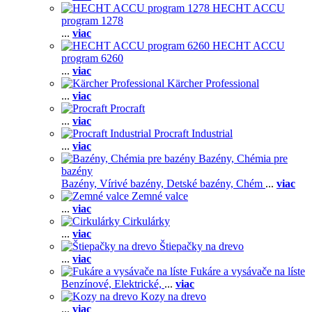
HECHT ACCU
program 1278
...
viac
HECHT ACCU
program 6260
...
viac
Kärcher Professional
...
viac
Procraft
...
viac
Procraft Industrial
...
viac
Bazény, Chémia pre
bazény
Bazény,
Vírivé bazény,
Detské bazény,
Chém
...
viac
Zemné valce
...
viac
Cirkulárky
...
viac
Štiepačky na drevo
...
viac
Fukáre a vysávače na líste
Benzínové,
Elektrické,
...
viac
Kozy na drevo
...
viac