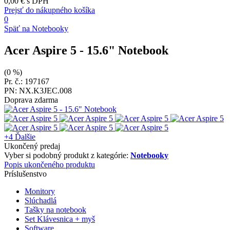
0,00 €
s DPH
Prejsť do nákupného košíka
0
Späť na Notebooky
Acer Aspire 5
- 15.6" Notebook
(0 %)
Pr. č.: 197167
PN: NX.K3JEC.008
Doprava zdarma
+4
Ďalšie
Ukončený predaj
Vyber si podobný produkt z kategórie:
Notebooky
Popis ukončeného produktu
Príslušenstvo
Monitory
Slúchadlá
Tašky na notebook
Set Klávesnica + myš
Software