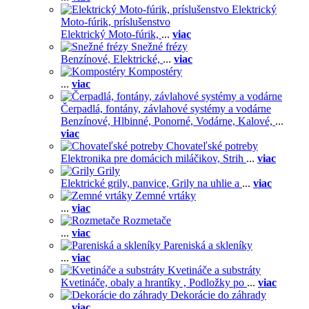
Elektrický
Moto-fúrik, príslušenstvo
Elektrický Moto-fúrik,
...
viac
Snežné frézy
Benzínové,
Elektrické,
...
viac
Kompostéry
...
viac
Čerpadlá, fontány, závlahové systémy a vodárne
Benzínové,
Hlbinné,
Ponorné,
Vodárne,
Kalové,
...
viac
Chovateľské potreby
Elektronika pre domácich miláčikov,
Strih
...
viac
Grily
Elektrické grily, panvice,
Grily na uhlie a
...
viac
Zemné vrtáky
...
viac
Rozmetače
...
viac
Pareniská a skleníky
...
viac
Kvetináče a substráty
Kvetináče, obaly a hrantíky ,
Podložky po
...
viac
Dekorácie do záhrady
...
viac