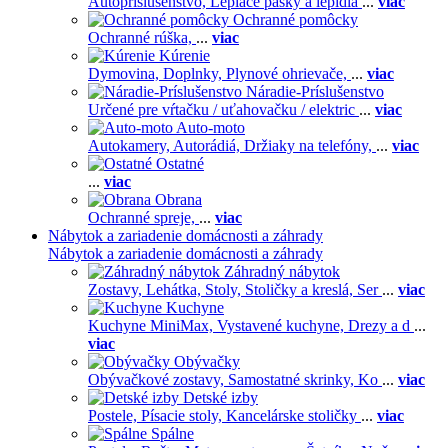
Autopríslušenstvo,
Lepiace pásky a lepidlá
...
viac
Ochranné pomôcky
Ochranné rúška,
...
viac
Kúrenie
Dymovina,
Doplnky,
Plynové ohrievače,
...
viac
Náradie-Príslušenstvo
Určené pre vŕtačku / uťahovačku / elektric
...
viac
Auto-moto
Autokamery,
Autorádiá,
Držiaky na telefóny,
...
viac
Ostatné
...
viac
Obrana
Ochranné spreje,
...
viac
Nábytok a zariadenie domácnosti a záhrady
Nábytok a zariadenie domácnosti a záhrady
Záhradný nábytok
Zostavy,
Lehátka,
Stoly,
Stoličky a kreslá,
Ser
...
viac
Kuchyne
Kuchyne MiniMax,
Vystavené kuchyne,
Drezy a d
...
viac
Obývačky
Obývačkové zostavy,
Samostatné skrinky,
Ko
...
viac
Detské izby
Postele,
Písacie stoly,
Kancelárske stoličky
...
viac
Spálne