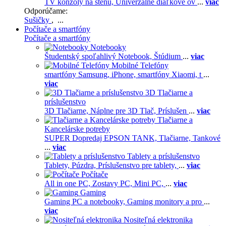
TV konzoly na stenu,
Univerzálne diaľkové ov
...
viac
Odporúčame:
Sušičky
, ...
Počítače a smartfóny
Počítače a smartfóny
Notebooky
Študentský spoľahlivý Notebook,
Štúdium
...
viac
Mobilné Telefóny
smartfóny Samsung,
iPhone,
smartfóny Xiaomi,
t
...
viac
3D Tlačiarne a
príslušenstvo
3D Tlačiarne,
Náplne pre 3D Tlač,
Príslušen
...
viac
Tlačiarne a
Kancelárske potreby
SUPER Dopredaj EPSON TANK,
Tlačiarne,
Tankové
...
viac
Tablety a príslušenstvo
Tablety,
Púzdra,
Príslušenstvo pre tablety,
...
viac
Počítače
All in one PC,
Zostavy PC,
Mini PC,
...
viac
Gaming
Gaming PC a notebooky,
Gaming monitory a pro
...
viac
Nositeľná elektronika