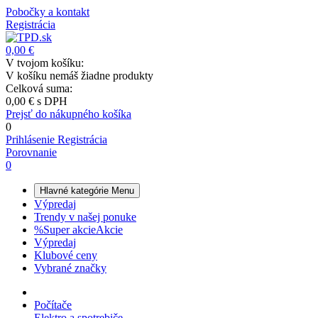
Pobočky a kontakt
Registrácia
0,00 €
V tvojom košíku:
V košíku nemáš žiadne produkty
Celková suma:
0,00 €
s DPH
Prejsť do nákupného košíka
0
Prihlásenie
Registrácia
Porovnanie
0
Hlavné kategórie
Menu
Výpredaj
Trendy v našej ponuke
%
Super akcie
Akcie
Výpredaj
Klubové ceny
Vybrané značky
Počítače
Elektro a spotrebiče