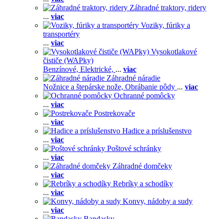
Záhradné traktory, ridery
...
viac
Voziky, fúriky a
transportéry
...
viac
Vysokotlakové
čističe (WAPky)
Benzínové,
Elektrické,
...
viac
Záhradné náradie
Nožnice a štepárske nože,
Obrábanie pôdy
...
viac
Ochranné pomôcky
...
viac
Postrekovače
...
viac
Hadice a príslušenstvo
...
viac
Poštové schránky
...
viac
Záhradné domčeky
...
viac
Rebríky a schodíky
...
viac
Konvy, nádoby a sudy
...
viac
Bandasky