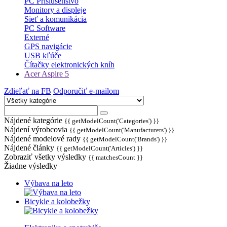
PC Príslušenstvo
Monitory a displeje
Sieť a komunikácia
PC Software
Externé
GPS navigácie
USB kľúče
Čítačky elektronických kníh
Acer Aspire 5
Zdieľať na FB
Odporučiť e-mailom
Nájdené kategórie
{{ getModelCount('Categories') }}
Nájdení výrobcovia
{{ getModelCount('Manufacturers') }}
Nájdené modelové rady
{{ getModelCount('Brands') }}
Nájdené články
{{ getModelCount('Articles') }}
Zobraziť všetky výsledky
{{ matchesCount }}
Žiadne výsledky
Výbava na leto
Bicykle a kolobežky