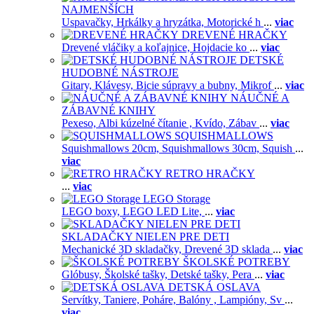
NAJMENŠÍCH
Uspavačky,
Hrkálky a hryzátka,
Motorické h
...
viac
DREVENÉ HRAČKY
Drevené vláčiky a koľajnice,
Hojdacie ko
...
viac
DETSKÉ
HUDOBNÉ NÁSTROJE
Gitary,
Klávesy,
Bicie súpravy a bubny,
Mikrof
...
viac
NÁUČNÉ A
ZÁBAVNÉ KNIHY
Pexeso,
Albi kúzelné čítanie ,
Kvído,
Zábav
...
viac
SQUISHMALLOWS
Squishmallows 20cm,
Squishmallows 30cm,
Squish
...
viac
RETRO HRAČKY
...
viac
LEGO Storage
LEGO boxy,
LEGO LED Lite,
...
viac
SKLADAČKY NIELEN PRE DETI
Mechanické 3D skladačky,
Drevené 3D sklada
...
viac
ŠKOLSKÉ POTREBY
Glóbusy,
Školské tašky,
Detské tašky,
Pera
...
viac
DETSKÁ OSLAVA
Servítky,
Taniere,
Poháre,
Balóny ,
Lampióny,
Sv
...
viac