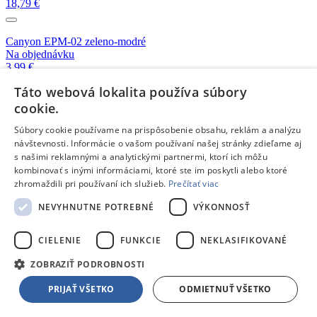
18,79 €
Canyon EPM-02 zeleno-modré
Na objednávku
3,99 €
Táto webová lokalita používa súbory
Canyon EPM-02 modré
cookie.
Na objednávku
Súbory cookie používame na prispôsobenie obsahu, reklám a analýzu
3,99 €
návštevnosti. Informácie o vašom používaní našej stránky zdieľame aj
s našimi reklamnými a analytickými partnermi, ktorí ich môžu
JBL T110 čierne
kombinovať s inými informáciami, ktoré ste im poskytli alebo ktoré
Skladom 5 a viac kusov
zhromaždili pri používaní ich služieb.
Prečítať viac
12,90 €
NEVYHNUTNE POTREBNÉ
VÝKONNOSŤ
JBL T110 modré
CIELENIE
FUNKCIE
NEKLASIFIKOVANÉ
Skladom 3 kusy
12,90 €
ZOBRAZIŤ PODROBNOSTI
Viac kompatibilných produktov z kategórie:
Slúchadlá
PRIJAŤ VŠETKO
ODMIETNUŤ VŠETKO
Asus Nereus 16" čierna