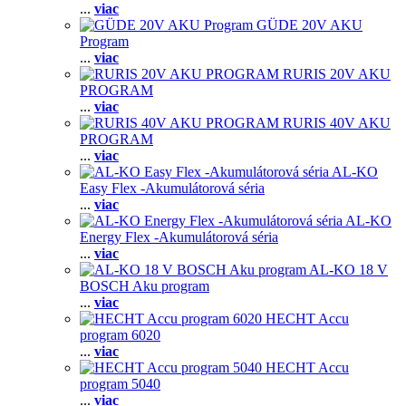
...
viac
GÜDE 20V AKU
Program
...
viac
RURIS 20V AKU
PROGRAM
...
viac
RURIS 40V AKU
PROGRAM
...
viac
AL-KO
Easy Flex -Akumulátorová séria
...
viac
AL-KO
Energy Flex -Akumulátorová séria
...
viac
AL-KO 18 V
BOSCH Aku program
...
viac
HECHT Accu
program 6020
...
viac
HECHT Accu
program 5040
...
viac