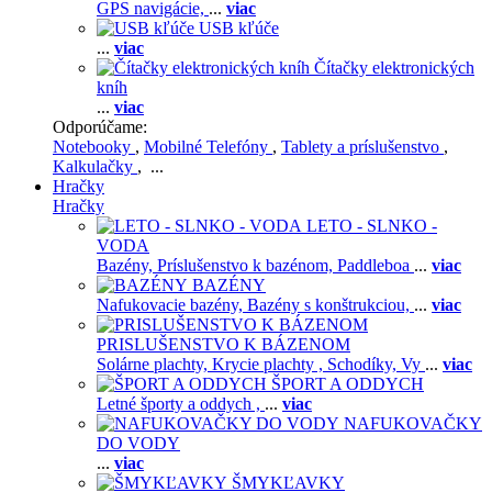
GPS navigácie,
...
viac
USB kľúče
...
viac
Čítačky elektronických
kníh
...
viac
Odporúčame:
Notebooky
,
Mobilné Telefóny
,
Tablety a príslušenstvo
,
Kalkulačky
, ...
Hračky
Hračky
LETO - SLNKO -
VODA
Bazény,
Príslušenstvo k bazénom,
Paddleboa
...
viac
BAZÉNY
Nafukovacie bazény,
Bazény s konštrukciou,
...
viac
PRISLUŠENSTVO K BÁZENOM
Solárne plachty,
Krycie plachty ,
Schodíky,
Vy
...
viac
ŠPORT A ODDYCH
Letné športy a oddych ,
...
viac
NAFUKOVAČKY
DO VODY
...
viac
ŠMYKĽAVKY