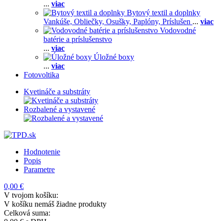
...
viac
Bytový textil a doplnky
Vankúše,
Obliečky,
Osušky,
Paplóny,
Príslušen
...
viac
Vodovodné
batérie a príslušenstvo
...
viac
Úložné boxy
...
viac
Fotovoltika
Kvetináče a substráty
Rozbalené a vystavené
Hodnotenie
Popis
Parametre
0,00 €
V tvojom košíku:
V košíku nemáš žiadne produkty
Celková suma: