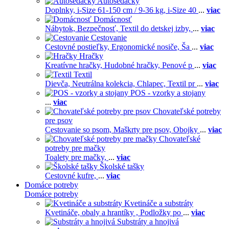
Autosedačky
Doplnky,
i-Size 61-150 cm / 9-36 kg,
i-Size 40
...
viac
Domácnosť
Nábytok,
Bezpečnosť,
Textil do detskej izby,
...
viac
Cestovanie
Cestovné postieľky,
Ergonomické nosiče,
Ša
...
viac
Hračky
Kreatívne hračky,
Hudobné hračky,
Penové p
...
viac
Textil
Dievča,
Neutrálna kolekcia,
Chlapec,
Textil pr
...
viac
POS - vzorky a stojany
...
viac
Chovateľské potreby
pre psov
Cestovanie so psom,
Maškrty pre psov,
Obojky
...
viac
Chovateľské
potreby pre mačky
Toalety pre mačky,
...
viac
Školské tašky
Cestovné kufre,
...
viac
Domáce potreby
Domáce potreby
Kvetináče a substráty
Kvetináče, obaly a hrantíky ,
Podložky po
...
viac
Substráty a hnojivá