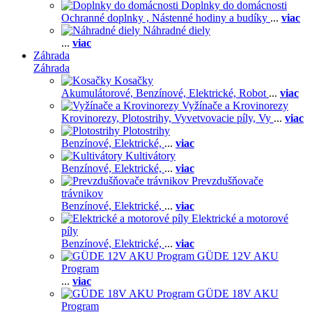
Doplnky do domácnosti
Ochranné doplnky ,
Nástenné hodiny a budíky
...
viac
Náhradné diely
...
viac
Záhrada
Záhrada
Kosačky
Akumulátorové,
Benzínové,
Elektrické,
Robot
...
viac
Vyžínače a Krovinorezy
Krovinorezy,
Plotostrihy,
Vyvetvovacie píly,
Vy
...
viac
Plotostrihy
Benzínové,
Elektrické,
...
viac
Kultivátory
Benzínové,
Elektrické,
...
viac
Prevzdušňovače
trávnikov
Benzínové,
Elektrické,
...
viac
Elektrické a motorové
píly
Benzínové,
Elektrické,
...
viac
GÜDE 12V AKU
Program
...
viac
GÜDE 18V AKU
Program