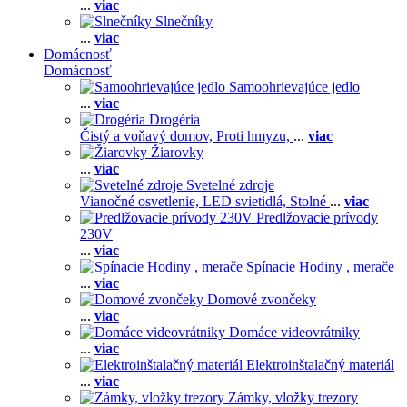
...
viac
Slnečníky
...
viac
Domácnosť
Domácnosť
Samoohrievajúce jedlo
...
viac
Drogéria
Čistý a voňavý domov,
Proti hmyzu,
...
viac
Žiarovky
...
viac
Svetelné zdroje
Vianočné osvetlenie,
LED svietidlá,
Stolné
...
viac
Predlžovacie prívody
230V
...
viac
Spínacie Hodiny , merače
...
viac
Domové zvončeky
...
viac
Domáce videovrátniky
...
viac
Elektroinštalačný materiál
...
viac
Zámky, vložky trezory