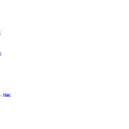
c
c
..
viac