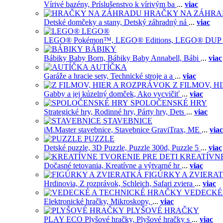
Vírivé bazény,
Príslušenstvo k vírivým ba
...
viac
HRAČKY NA ZÁHR
Detské domčeky a stany,
Detský záhradný ná
...
viac
LEGO®
LEGO® Pokémon™,
LEGO® Editions,
LEGO® DUP
BÁBIKY
Bábiky Baby Born,
Bábiky Baby Annabell,
Bábi
...
viac
AUTÍČKA
Garáže a hracie sety,
Technické stroje a a
...
viac
Z FILMOV, 
Gabby a jej kúzelný domček,
Ako vycvičiť
...
viac
SPOLOČENSKÉ HRY
Strategické hry,
Rodinné hry,
Párty hry,
Dets
...
viac
STAVEBNICE
iM.Master stavebnice,
Stavebnice GraviTrax,
ME
...
viac
PUZZLE
Detské puzzle,
3D Puzzle,
Puzzle 300d,
Puzzle 5
...
viac
KREATÍVNE
Dočasné tetovania,
Kreatívne a výtvarné hr
...
viac
FIGÚRKY A ZVIERA
Hrdinovia,
Z rozprávok,
Schleich,
Safari zviera
...
viac
VEDECKÉ
Elektronické hračky,
Mikroskopy,
...
viac
PLYŠOVÉ HRAČKY
PLAY ECO Plyšové hračky,
Plyšové hračky s
...
viac