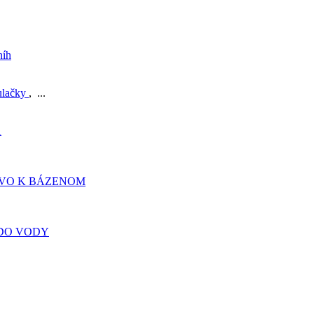
níh
ulačky
, ...
A
TVO K BÁZENOM
DO VODY