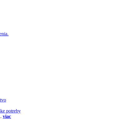
enia.
stvo
ske potreby
..
viac