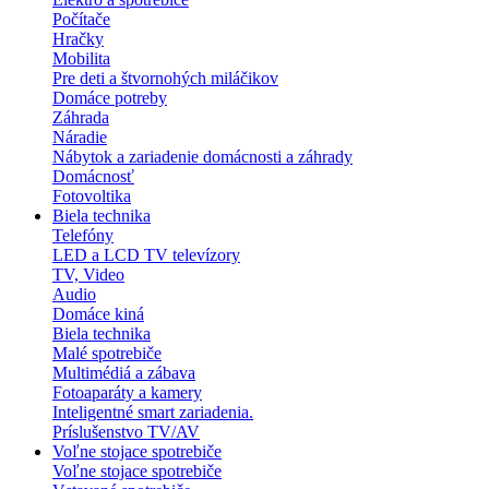
Počítače
Hračky
Mobilita
Pre deti a štvornohých miláčikov
Domáce potreby
Záhrada
Náradie
Nábytok a zariadenie domácnosti a záhrady
Domácnosť
Fotovoltika
Biela technika
Telefóny
LED a LCD TV televízory
TV, Video
Audio
Domáce kiná
Biela technika
Malé spotrebiče
Multimédiá a zábava
Fotoaparáty a kamery
Inteligentné smart zariadenia.
Príslušenstvo TV/AV
Voľne stojace spotrebiče
Voľne stojace spotrebiče