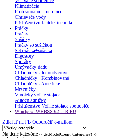
Vstavané spotrebiče
Klimatizácia
Profesionálne spotrebiče
Ohrievače vody
Príslušenstvo k bielej technike
Práčky
Práčky
Sušičky
Práčky so sušičkou
Set práčka+sušička
Digestory
Sporáky
Umývačky riadu
Chladničky - Jednodverové
Chladničky - Kombinované
Chladničky - Americké
Mrazničky
Vínotéky voľne stojace
Autochladničky
Príslušenstvo Voľne stojace spotrebiče
Whirlpool WRBSS 6215 B EU
Zdieľať na FB
Odporučiť e-mailom
Nájdené kategórie
{{ getModelCount('Categories') }}