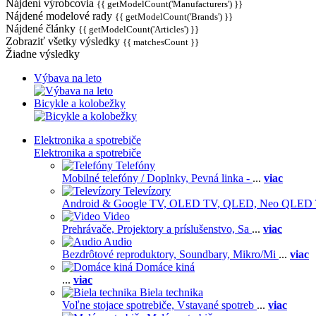
Nájdení výrobcovia
{{ getModelCount('Manufacturers') }}
Nájdené modelové rady
{{ getModelCount('Brands') }}
Nájdené články
{{ getModelCount('Articles') }}
Zobraziť všetky výsledky
{{ matchesCount }}
Žiadne výsledky
Výbava na leto
Bicykle a kolobežky
Elektronika a spotrebiče
Elektronika a spotrebiče
Telefóny
Mobilné telefóny / Doplnky,
Pevná linka -
...
viac
Televízory
Android & Google TV,
OLED TV,
QLED, Neo QLED
Video
Prehrávače,
Projektory a príslušenstvo,
Sa
...
viac
Audio
Bezdrôtové reproduktory,
Soundbary,
Mikro/Mi
...
viac
Domáce kiná
...
viac
Biela technika
Voľne stojace spotrebiče,
Vstavané spotreb
...
viac