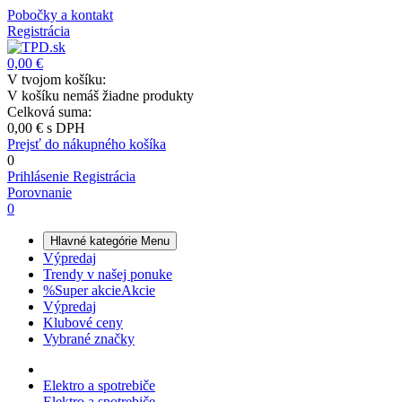
Pobočky a kontakt
Registrácia
0,00 €
V tvojom košíku:
V košíku nemáš žiadne produkty
Celková suma:
0,00 €
s DPH
Prejsť do nákupného košíka
0
Prihlásenie
Registrácia
Porovnanie
0
Hlavné kategórie
Menu
Výpredaj
Trendy v našej ponuke
%
Super akcie
Akcie
Výpredaj
Klubové ceny
Vybrané značky
Elektro a spotrebiče
Elektro a spotrebiče