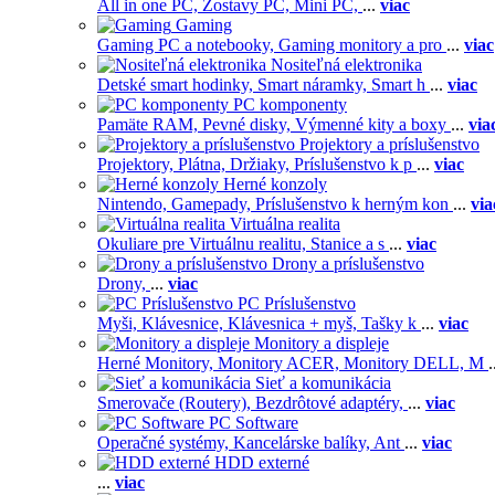
All in one PC,
Zostavy PC,
Mini PC,
...
viac
Gaming
Gaming PC a notebooky,
Gaming monitory a pro
...
viac
Nositeľná elektronika
Detské smart hodinky,
Smart náramky,
Smart h
...
viac
PC komponenty
Pamäte RAM,
Pevné disky,
Výmenné kity a boxy
...
via
Projektory a príslušenstvo
Projektory,
Plátna,
Držiaky,
Príslušenstvo k p
...
viac
Herné konzoly
Nintendo,
Gamepady,
Príslušenstvo k herným kon
...
via
Virtuálna realita
Okuliare pre Virtuálnu realitu,
Stanice a s
...
viac
Drony a príslušenstvo
Drony,
...
viac
PC Príslušenstvo
Myši,
Klávesnice,
Klávesnica + myš,
Tašky k
...
viac
Monitory a displeje
Herné Monitory,
Monitory ACER,
Monitory DELL,
M
.
Sieť a komunikácia
Smerovače (Routery),
Bezdrôtové adaptéry,
...
viac
PC Software
Operačné systémy,
Kancelárske balíky,
Ant
...
viac
HDD externé
...
viac