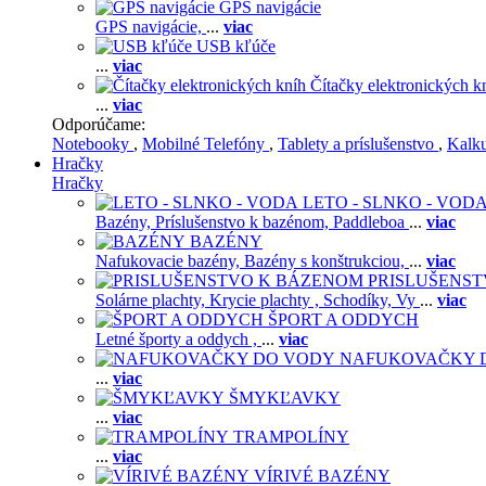
GPS navigácie
GPS navigácie,
...
viac
USB kľúče
...
viac
Čítačky elektronických k
...
viac
Odporúčame:
Notebooky
,
Mobilné Telefóny
,
Tablety a príslušenstvo
,
Kalk
Hračky
Hračky
LETO - SLNKO - VOD
Bazény,
Príslušenstvo k bazénom,
Paddleboa
...
viac
BAZÉNY
Nafukovacie bazény,
Bazény s konštrukciou,
...
viac
PRISLUŠENS
Solárne plachty,
Krycie plachty ,
Schodíky,
Vy
...
viac
ŠPORT A ODDYCH
Letné športy a oddych ,
...
viac
NAFUKOVAČKY 
...
viac
ŠMYKĽAVKY
...
viac
TRAMPOLÍNY
...
viac
VÍRIVÉ BAZÉNY