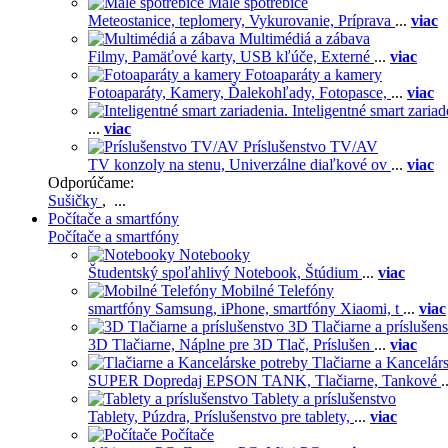
Malé spotrebiče
Meteostanice, teplomery,
Vykurovanie,
Príprava
...
viac
Multimédiá a zábava
Filmy,
Pamäťové karty,
USB kľúče,
Externé
...
viac
Fotoaparáty a kamery
Fotoaparáty,
Kamery,
Ďalekohľady,
Fotopasce,
...
viac
Inteligentné smart zariad
...
viac
Príslušenstvo TV/AV
TV konzoly na stenu,
Univerzálne diaľkové ov
...
viac
Odporúčame:
Sušičky
, ...
Počítače a smartfóny
Počítače a smartfóny
Notebooky
Študentský spoľahlivý Notebook,
Štúdium
...
viac
Mobilné Telefóny
smartfóny Samsung,
iPhone,
smartfóny Xiaomi,
t
...
viac
3D Tlačiarne a príslušen
3D Tlačiarne,
Náplne pre 3D Tlač,
Príslušen
...
viac
Tlačiarne a Kancelár
SUPER Dopredaj EPSON TANK,
Tlačiarne,
Tankové
.
Tablety a príslušenstvo
Tablety,
Púzdra,
Príslušenstvo pre tablety,
...
viac
Počítače