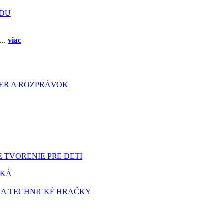
ADU
...
viac
HIER A ROZPRÁVOK
 TVORENIE PRE DETI
TKÁ
 A TECHNICKÉ HRAČKY