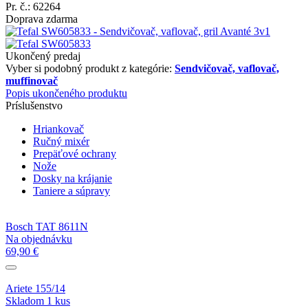
Pr. č.: 62264
Doprava zdarma
Ukončený predaj
Vyber si podobný produkt z kategórie:
Sendvičovač, vaflovač,
muffinovač
Popis ukončeného produktu
Príslušenstvo
Hriankovač
Ručný mixér
Prepäťové ochrany
Nože
Dosky na krájanie
Taniere a súpravy
Bosch TAT 8611N
Na objednávku
69,90 €
Ariete 155/14
Skladom 1 kus