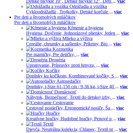
Detské bicykle 10",
Detské bicykle 12",
Dets
...
viac
Odrážadla a vozítka
Cykloodrážadlá ,
Trojkolky,
Detské korčule
...
viac
Pre deti a štvornohých miláčikov
Pre deti a štvornohých miláčikov
Kŕmenie a hygiena
Hygiena,
Dojčenie,
Jednorázové plienky,
Jeden
...
viac
Mlieko a výživa
Cereálie, chrumky a sušienky,
Príkrmy,
Bio
...
viac
Kozmetika
Pre mamičky,
Pre detičky,
...
viac
Drogéria
Upratovanie,
Prípravky proti hmyzu,
...
viac
Kočíky
Doplnky ku kočíkom,
Kombinované kočíky,
S
...
viac
Autosedačky
Doplnky,
i-Size 61-150 cm / 9-36 kg,
i-Size 40
...
viac
Domácnosť
Nábytok,
Bezpečnosť,
Textil do detskej izby,
...
viac
Cestovanie
Cestovné postieľky,
Ergonomické nosiče,
Ša
...
viac
Hračky
Kreatívne hračky,
Hudobné hračky,
Penové p
...
viac
Textil
Dievča,
Neutrálna kolekcia,
Chlapec,
Textil pr
...
viac