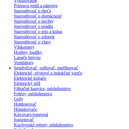
Vykurovanie
Príprava jedál a nápojov
Starostlivosť o dieťa
Starostlivosť o domácnosť
Starostlivosť o nechty
Starostlivosť o prádlo
Starostlivosť o telo a krásu
Starostlivosť o zdravie
Starostlivosť o vlasy
Vlhkomery
Hodiny, budíky
Lapače hmyzu
Ventilátory
Sendvičovač, vaflovač, muffinovač
Elektrické, plynové a indukčné variče
Elektrické krájače
Elektrický nôž
Filtračné kanvice, príslušenstvo
Fritézy, príslušenstvo
Grily
Hotdogovač
Hriankovače
Kávovary/espressá
Jogurtovač
Kuchynské roboty, príslušenstvo