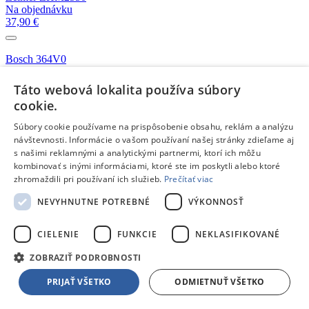
Na objednávku
37,90 €
Bosch 364V0
Skladom 2 kusy
59,90 €
Táto webová lokalita používa súbory
cookie.
Viac kompatibilných produktov z kategórie:
Ručný mixér
Súbory cookie používame na prispôsobenie obsahu, reklám a analýzu
Emos 5 zásuviek 1.5m šedá
návštevnosti. Informácie o vašom používaní našej stránky zdieľame aj
Skladom 3 kusy
s našimi reklamnými a analytickými partnermi, ktorí ich môžu
17,76 €
kombinovať s inými informáciami, ktoré ste im poskytli alebo ktoré
zhromaždili pri používaní ich služieb.
Prečítať viac
Emos 5 zásuviek 5m šedá
NEVYHNUTNE POTREBNÉ
VÝKONNOSŤ
Skladom 1 kus
22,13 €
CIELENIE
FUNKCIE
NEKLASIFIKOVANÉ
Emos 1 zásuvka
ZOBRAZIŤ PODROBNOSTI
Skladom 2 kusy
PRIJAŤ VŠETKO
ODMIETNUŤ VŠETKO
13,49 €