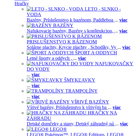
Hračky
LETO - SLNKO -
VODA
Bazény,
Príslušenstvo k bazénom,
Paddleboa
...
viac
BAZÉNY
Nafukovacie bazény,
Bazény s konštrukciou,
...
viac
PRISLUŠENSTVO K BÁZENOM
Solárne plachty,
Krycie plachty ,
Schodíky,
Vy
...
viac
ŠPORT A ODDYCH
Letné športy a oddych ,
...
viac
NAFUKOVAČKY
DO VODY
...
viac
ŠMYKĽAVKY
...
viac
TRAMPOLÍNY
...
viac
VÍRIVÉ BAZÉNY
Vírivé bazény,
Príslušenstvo k vírivým ba
...
viac
HRAČKY NA
ZÁHRADU
Detské domčeky a stany,
Detský záhradný ná
...
viac
LEGO®
LEGO® Pokémon™,
LEGO® Editions,
LEGO®