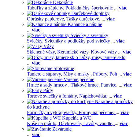
Dekorácie
Tabuľky a zápichy,
Pokladničky, šperkovnic
...
viac
Darčekové doplnky
Obrúsky papierové,
Tašky darčekové,
...
viac
Kahance a náplne
...
viac
Sviečky a svietniky
Sviečky,
Svietníky a podložky pod sviečky
...
viac
Vázy
Sklenené vázy,
Keramické vázy,
Kovové vázy
...
viac
Dózy, misy, taniere sklo
...
viac
Stolovanie
Taniere a súpravy,
Misy a misky ,
Príbory,
Poh
...
viac
Varenie,pečenie
Hrnce a sady hrncov ,
Tlakové hrnce,
Panvice,
...
viac
Párty
Tortové sviečky a fontány,
Napichovátka,
...
viac
Náradie a pomôcky
do kuchyne
Formičky a vykrajovačky,
Formy na pečenie,
...
viac
Kúpelňa a WC
Koše na prádlo,
Dávkovače,
Lavóry, vandle,
...
viac
Zaváranie
...
viac