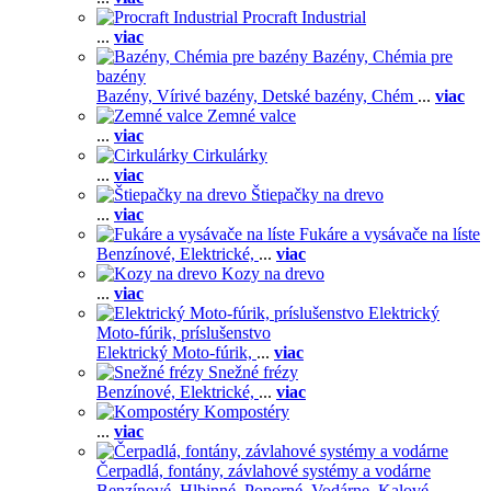
Procraft Industrial
...
viac
Bazény, Chémia pre
bazény
Bazény,
Vírivé bazény,
Detské bazény,
Chém
...
viac
Zemné valce
...
viac
Cirkulárky
...
viac
Štiepačky na drevo
...
viac
Fukáre a vysávače na líste
Benzínové,
Elektrické,
...
viac
Kozy na drevo
...
viac
Elektrický
Moto-fúrik, príslušenstvo
Elektrický Moto-fúrik,
...
viac
Snežné frézy
Benzínové,
Elektrické,
...
viac
Kompostéry
...
viac
Čerpadlá, fontány, závlahové systémy a vodárne
Benzínové,
Hlbinné,
Ponorné,
Vodárne,
Kalové,
...