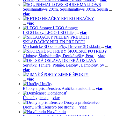
SQUISHMALLOWS
Squishmallows 20cm,
Squishmallows 30cm,
Squish
...
viac
RETRO HRAČKY
...
viac
LEGO Storage
LEGO boxy,
LEGO LED Lite,
...
viac
SKLADAČKY NIELEN PRE DETI
Mechanické 3D skladačky,
Drevené 3D sklada
...
viac
ŠKOLSKÉ POTREBY
Glóbusy,
Školské tašky,
Detské tašky,
Pera
...
viac
DETSKÁ OSLAVA
Servítky,
Taniere,
Poháre,
Balóny ,
Lampióny,
Sv
...
viac
ZIMNÉ ŠPORTY
...
viac
Hračky
Bábiky a príslušenstvo,
Autíčka a autodrá
...
viac
Domácnosť
Ústna hygiena,
...
viac
Drony a príslušenstvo
Drony,
Príslušenstvo pre drony,
...
viac
Na záhradu