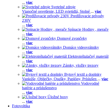
...
viac
Svetelné zdroje
Vianočné osvetlenie,
LED svietidlá,
Stolné
...
viac
Predlžovacie prívody
230V
...
viac
Spínacie Hodiny , merače
...
viac
Domové zvončeky
...
viac
Domáce videovrátniky
...
viac
Elektroinštalačný materiál
...
viac
Zámky, vložky trezory
...
viac
Bytový textil a doplnky
Vankúše,
Obliečky,
Osušky,
Paplóny,
Príslušen
...
viac
Vodovodné
batérie a príslušenstvo
...
viac
Úložné boxy
...
viac
Fotovoltika