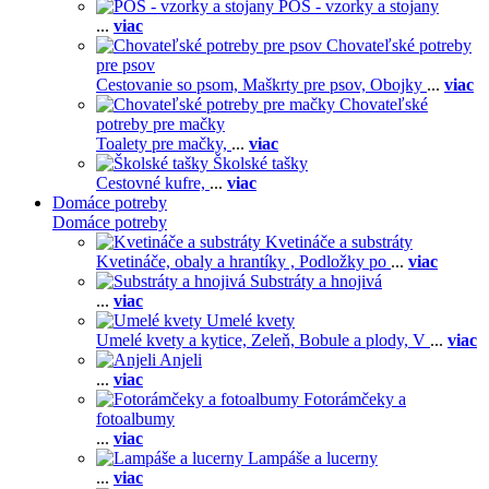
POS - vzorky a stojany
...
viac
Chovateľské potreby
pre psov
Cestovanie so psom,
Maškrty pre psov,
Obojky
...
viac
Chovateľské
potreby pre mačky
Toalety pre mačky,
...
viac
Školské tašky
Cestovné kufre,
...
viac
Domáce potreby
Domáce potreby
Kvetináče a substráty
Kvetináče, obaly a hrantíky ,
Podložky po
...
viac
Substráty a hnojivá
...
viac
Umelé kvety
Umelé kvety a kytice,
Zeleň,
Bobule a plody,
V
...
viac
Anjeli
...
viac
Fotorámčeky a
fotoalbumy
...
viac
Lampáše a lucerny
...
viac