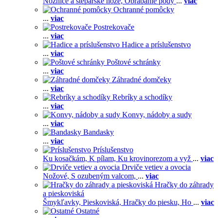
Nožnice a štepárske nože,
Obrábanie pôdy
...
viac
Ochranné pomôcky
...
viac
Postrekovače
...
viac
Hadice a príslušenstvo
...
viac
Poštové schránky
...
viac
Záhradné domčeky
...
viac
Rebríky a schodíky
...
viac
Konvy, nádoby a sudy
...
viac
Bandasky
...
viac
Príslušenstvo
Ku kosačkám,
K pílam,
Ku krovinorezom a vyž
...
viac
Drviče vetiev a ovocia
Nožové,
S ozubeným valcom,
...
viac
Hračky do záhrady
a pieskoviská
Šmykľavky,
Pieskoviská,
Hračky do piesku,
Ho
...
viac
Ostatné