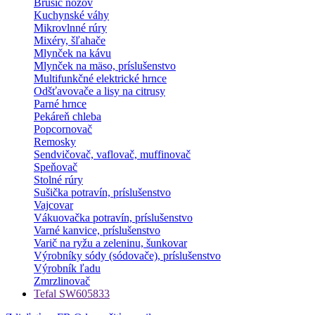
Brúsič nožov
Kuchynské váhy
Mikrovlnné rúry
Mixéry, šľahače
Mlynček na kávu
Mlynček na mäso, príslušenstvo
Multifunkčné elektrické hrnce
Odšťavovače a lisy na citrusy
Parné hrnce
Pekáreň chleba
Popcornovač
Remosky
Sendvičovač, vaflovač, muffinovač
Speňovač
Stolné rúry
Sušička potravín, príslušenstvo
Vajcovar
Vákuovačka potravín, príslušenstvo
Varné kanvice, príslušenstvo
Varič na ryžu a zeleninu, šunkovar
Výrobníky sódy (sódovače), príslušenstvo
Výrobník ľadu
Zmrzlinovač
Tefal SW605833