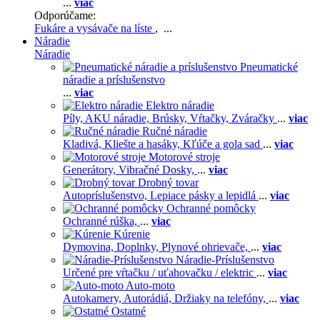
...
viac
Odporúčame:
Fukáre a vysávače na líste
, ...
Náradie
Náradie
Pneumatické
náradie a príslušenstvo
...
viac
Elektro náradie
Píly,
AKU náradie,
Brúsky,
Vŕtačky,
Zváračky
...
viac
Ručné náradie
Kladivá,
Kliešte a hasáky,
Kľúče a gola sad
...
viac
Motorové stroje
Generátory,
Vibračné Dosky,
...
viac
Drobný tovar
Autopríslušenstvo,
Lepiace pásky a lepidlá
...
viac
Ochranné pomôcky
Ochranné rúška,
...
viac
Kúrenie
Dymovina,
Doplnky,
Plynové ohrievače,
...
viac
Náradie-Príslušenstvo
Určené pre vŕtačku / uťahovačku / elektric
...
viac
Auto-moto
Autokamery,
Autorádiá,
Držiaky na telefóny,
...
viac
Ostatné