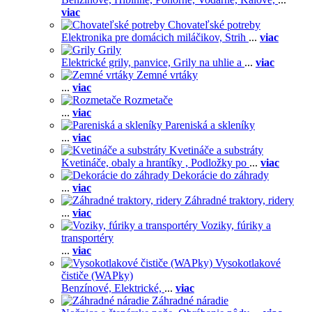
viac
Chovateľské potreby
Elektronika pre domácich miláčikov,
Strih
...
viac
Grily
Elektrické grily, panvice,
Grily na uhlie a
...
viac
Zemné vrtáky
...
viac
Rozmetače
...
viac
Pareniská a skleníky
...
viac
Kvetináče a substráty
Kvetináče, obaly a hrantíky ,
Podložky po
...
viac
Dekorácie do záhrady
...
viac
Záhradné traktory, ridery
...
viac
Voziky, fúriky a
transportéry
...
viac
Vysokotlakové
čističe (WAPky)
Benzínové,
Elektrické,
...
viac
Záhradné náradie