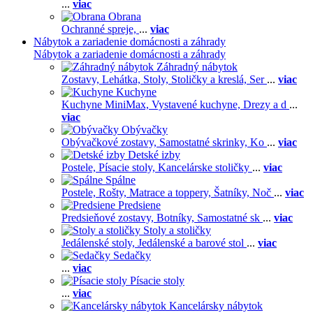
...
viac
Obrana
Ochranné spreje,
...
viac
Nábytok a zariadenie domácnosti a záhrady
Nábytok a zariadenie domácnosti a záhrady
Záhradný nábytok
Zostavy,
Lehátka,
Stoly,
Stoličky a kreslá,
Ser
...
viac
Kuchyne
Kuchyne MiniMax,
Vystavené kuchyne,
Drezy a d
...
viac
Obývačky
Obývačkové zostavy,
Samostatné skrinky,
Ko
...
viac
Detské izby
Postele,
Písacie stoly,
Kancelárske stoličky
...
viac
Spálne
Postele,
Rošty,
Matrace a toppery,
Šatníky,
Noč
...
viac
Predsiene
Predsieňové zostavy,
Botníky,
Samostatné sk
...
viac
Stoly a stoličky
Jedálenské stoly,
Jedálenské a barové stol
...
viac
Sedačky
...
viac
Písacie stoly
...
viac
Kancelársky nábytok