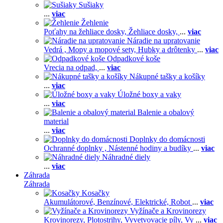
Sušiaky
...
viac
Žehlenie
Poťahy na žehliace dosky,
Žehliace dosky,
...
viac
Náradie na upratovanie
Vedrá ,
Mopy a mopové sety,
Hubky a drôtenky
...
viac
Odpadkové koše
Vrecia na odpad,
...
viac
Nákupné tašky a košíky
...
viac
Úložné boxy a vaky
...
viac
Balenie a obalový
material
...
viac
Doplnky do domácnosti
Ochranné doplnky ,
Nástenné hodiny a budíky
...
viac
Náhradné diely
...
viac
Záhrada
Záhrada
Kosačky
Akumulátorové,
Benzínové,
Elektrické,
Robot
...
viac
Vyžínače a Krovinorezy
Krovinorezy,
Plotostrihy,
Vyvetvovacie píly,
Vy
...
viac