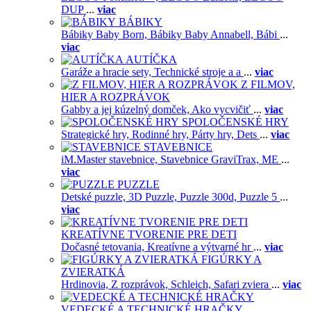
DUP
...
viac
BÁBIKY
Bábiky Baby Born,
Bábiky Baby Annabell,
Bábi
...
viac
AUTÍČKA
Garáže a hracie sety,
Technické stroje a a
...
viac
Z FILMOV,
HIER A ROZPRÁVOK
Gabby a jej kúzelný domček,
Ako vycvičiť
...
viac
SPOLOČENSKÉ HRY
Strategické hry,
Rodinné hry,
Párty hry,
Dets
...
viac
STAVEBNICE
iM.Master stavebnice,
Stavebnice GraviTrax,
ME
...
viac
PUZZLE
Detské puzzle,
3D Puzzle,
Puzzle 300d,
Puzzle 5
...
viac
KREATÍVNE TVORENIE PRE DETI
Dočasné tetovania,
Kreatívne a výtvarné hr
...
viac
FIGÚRKY A
ZVIERATKÁ
Hrdinovia,
Z rozprávok,
Schleich,
Safari zviera
...
viac
VEDECKÉ A TECHNICKÉ HRAČKY