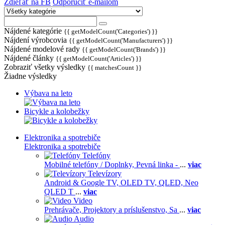
Zdieľať na FB
Odporučiť e-mailom
Nájdené kategórie
{{ getModelCount('Categories') }}
Nájdení výrobcovia
{{ getModelCount('Manufacturers') }}
Nájdené modelové rady
{{ getModelCount('Brands') }}
Nájdené články
{{ getModelCount('Articles') }}
Zobraziť všetky výsledky
{{ matchesCount }}
Žiadne výsledky
Výbava na leto
Bicykle a kolobežky
Elektronika a spotrebiče
Elektronika a spotrebiče
Telefóny
Mobilné telefóny / Doplnky,
Pevná linka -
...
viac
Televízory
Android & Google TV,
OLED TV,
QLED, Neo
QLED T
...
viac
Video
Prehrávače,
Projektory a príslušenstvo,
Sa
...
viac
Audio