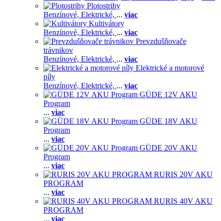
Plotostrihy
Benzínové,
Elektrické,
...
viac
Kultivátory
Benzínové,
Elektrické,
...
viac
Prevzdušňovače
trávnikov
Benzínové,
Elektrické,
...
viac
Elektrické a motorové
píly
Benzínové,
Elektrické,
...
viac
GÜDE 12V AKU
Program
...
viac
GÜDE 18V AKU
Program
...
viac
GÜDE 20V AKU
Program
...
viac
RURIS 20V AKU
PROGRAM
...
viac
RURIS 40V AKU
PROGRAM
...
viac