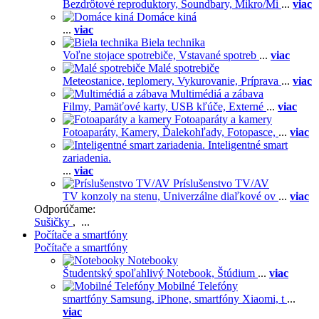
Bezdrôtové reproduktory,
Soundbary,
Mikro/Mi
...
viac
Domáce kiná
...
viac
Biela technika
Voľne stojace spotrebiče,
Vstavané spotreb
...
viac
Malé spotrebiče
Meteostanice, teplomery,
Vykurovanie,
Príprava
...
viac
Multimédiá a zábava
Filmy,
Pamäťové karty,
USB kľúče,
Externé
...
viac
Fotoaparáty a kamery
Fotoaparáty,
Kamery,
Ďalekohľady,
Fotopasce,
...
viac
Inteligentné smart
zariadenia.
...
viac
Príslušenstvo TV/AV
TV konzoly na stenu,
Univerzálne diaľkové ov
...
viac
Odporúčame:
Sušičky
, ...
Počítače a smartfóny
Počítače a smartfóny
Notebooky
Študentský spoľahlivý Notebook,
Štúdium
...
viac
Mobilné Telefóny
smartfóny Samsung,
iPhone,
smartfóny Xiaomi,
t
...
viac