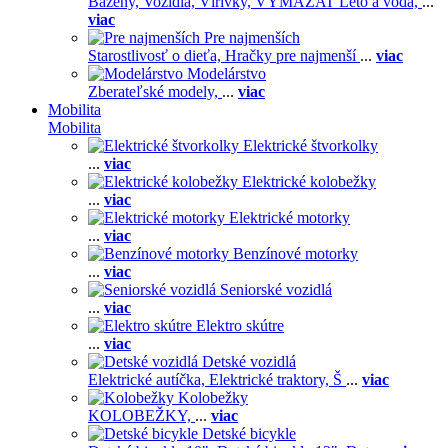
Bazény,
Vozidlá,
Vírivky,
VYMAZAT Leto a voda,
...
viac
Pre najmenších
Starostlivosť o dieťa,
Hračky pre najmenší
...
viac
Modelárstvo
Zberateľské modely,
...
viac
Mobilita
Mobilita
Elektrické štvorkolky
...
viac
Elektrické kolobežky
...
viac
Elektrické motorky
...
viac
Benzínové motorky
...
viac
Seniorské vozidlá
...
viac
Elektro skútre
...
viac
Detské vozidlá
Elektrické autíčka,
Elektrické traktory,
Š
...
viac
Kolobežky
KOLOBEŽKY,
...
viac
Detské bicykle