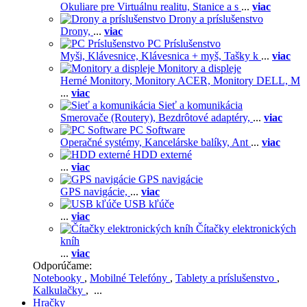
Okuliare pre Virtuálnu realitu,
Stanice a s
...
viac
Drony a príslušenstvo
Drony,
...
viac
PC Príslušenstvo
Myši,
Klávesnice,
Klávesnica + myš,
Tašky k
...
viac
Monitory a displeje
Herné Monitory,
Monitory ACER,
Monitory DELL,
M
...
viac
Sieť a komunikácia
Smerovače (Routery),
Bezdrôtové adaptéry,
...
viac
PC Software
Operačné systémy,
Kancelárske balíky,
Ant
...
viac
HDD externé
...
viac
GPS navigácie
GPS navigácie,
...
viac
USB kľúče
...
viac
Čítačky elektronických
kníh
...
viac
Odporúčame:
Notebooky
,
Mobilné Telefóny
,
Tablety a príslušenstvo
,
Kalkulačky
, ...
Hračky