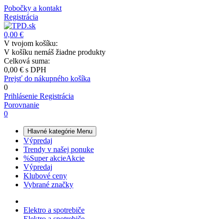
Pobočky a kontakt
Registrácia
0,00 €
V tvojom košíku:
V košíku nemáš žiadne produkty
Celková suma:
0,00 €
s DPH
Prejsť do nákupného košíka
0
Prihlásenie
Registrácia
Porovnanie
0
Hlavné kategórie
Menu
Výpredaj
Trendy v našej ponuke
%
Super akcie
Akcie
Výpredaj
Klubové ceny
Vybrané značky
Elektro a spotrebiče
Elektro a spotrebiče