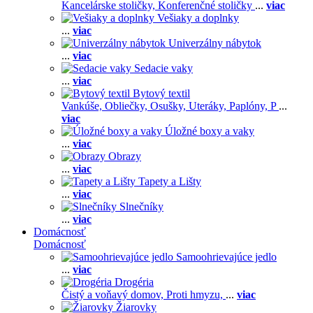
Kancelárske stoličky,
Konferenčné stoličky
...
viac
Vešiaky a doplnky
...
viac
Univerzálny nábytok
...
viac
Sedacie vaky
...
viac
Bytový textil
Vankúše,
Obliečky,
Osušky,
Uteráky,
Paplóny,
P
...
viac
Úložné boxy a vaky
...
viac
Obrazy
...
viac
Tapety a Lišty
...
viac
Slnečníky
...
viac
Domácnosť
Domácnosť
Samoohrievajúce jedlo
...
viac
Drogéria
Čistý a voňavý domov,
Proti hmyzu,
...
viac
Žiarovky