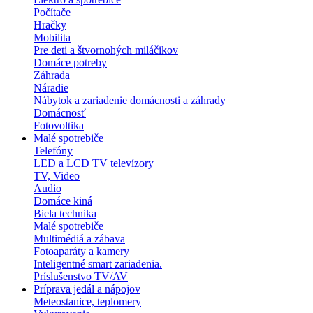
Počítače
Hračky
Mobilita
Pre deti a štvornohých miláčikov
Domáce potreby
Záhrada
Náradie
Nábytok a zariadenie domácnosti a záhrady
Domácnosť
Fotovoltika
Malé spotrebiče
Telefóny
LED a LCD TV televízory
TV, Video
Audio
Domáce kiná
Biela technika
Malé spotrebiče
Multimédiá a zábava
Fotoaparáty a kamery
Inteligentné smart zariadenia.
Príslušenstvo TV/AV
Príprava jedál a nápojov
Meteostanice, teplomery