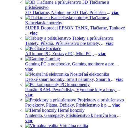
3D Tlačiarne a
príslušenstvo
3D Tlačiarne,
Náplne pre 3D Tlač,
Príslušen
...
viac
Tlačiarne a
Kancelárske potreby
SUPER Dopredaj EPSON TANK,
Tlačiarne,
Tankové
...
viac
Tablety a príslušenstvo
Tablety,
Púzdra,
Príslušenstvo pre tablety,
...
viac
Počítače
All in one PC,
Zostavy PC,
Mini PC,
...
viac
Gaming
Gaming PC a notebooky,
Gaming monitory a pro
...
viac
Nositeľná elektronika
Detské smart hodinky,
Smart náramky,
Smart h
...
viac
PC komponenty
Pamäte RAM,
Pevné disky,
Výmenné kity a boxy
...
viac
Projektory a príslušenstvo
Projektory,
Plátna,
Držiaky,
Príslušenstvo k p
...
viac
Herné konzoly
Nintendo,
Gamepady,
Príslušenstvo k herným kon
...
viac
Virtuálna realita