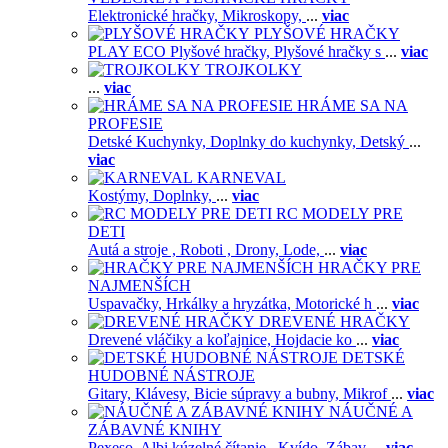
Elektronické hračky,
Mikroskopy,
...
viac
PLYŠOVÉ HRAČKY
PLAY ECO Plyšové hračky,
Plyšové hračky s
...
viac
TROJKOLKY
...
viac
HRÁME SA NA
PROFESIE
Detské Kuchynky,
Doplnky do kuchynky,
Detský
...
viac
KARNEVAL
Kostýmy,
Doplnky,
...
viac
RC MODELY PRE
DETI
Autá a stroje ,
Roboti ,
Drony,
Lode,
...
viac
HRAČKY PRE
NAJMENŠÍCH
Uspavačky,
Hrkálky a hryzátka,
Motorické h
...
viac
DREVENÉ HRAČKY
Drevené vláčiky a koľajnice,
Hojdacie ko
...
viac
DETSKÉ
HUDOBNÉ NÁSTROJE
Gitary,
Klávesy,
Bicie súpravy a bubny,
Mikrof
...
viac
NÁUČNÉ A
ZÁBAVNÉ KNIHY
Pexeso,
Albi kúzelné čítanie ,
Kvído,
Zábav
...
viac