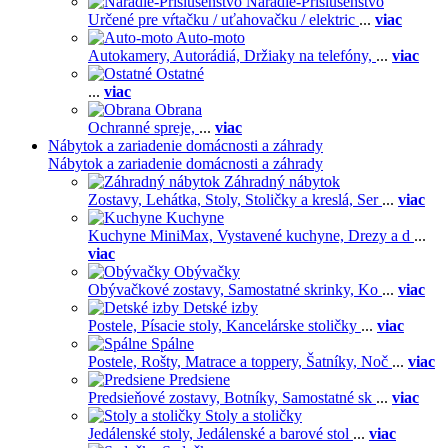
Náradie-Príslušenstvo
Určené pre vŕtačku / uťahovačku / elektric
...
viac
Auto-moto
Autokamery,
Autorádiá,
Držiaky na telefóny,
...
viac
Ostatné
...
viac
Obrana
Ochranné spreje,
...
viac
Nábytok a zariadenie domácnosti a záhrady
Nábytok a zariadenie domácnosti a záhrady
Záhradný nábytok
Zostavy,
Lehátka,
Stoly,
Stoličky a kreslá,
Ser
...
viac
Kuchyne
Kuchyne MiniMax,
Vystavené kuchyne,
Drezy a d
...
viac
Obývačky
Obývačkové zostavy,
Samostatné skrinky,
Ko
...
viac
Detské izby
Postele,
Písacie stoly,
Kancelárske stoličky
...
viac
Spálne
Postele,
Rošty,
Matrace a toppery,
Šatníky,
Noč
...
viac
Predsiene
Predsieňové zostavy,
Botníky,
Samostatné sk
...
viac
Stoly a stoličky
Jedálenské stoly,
Jedálenské a barové stol
...
viac