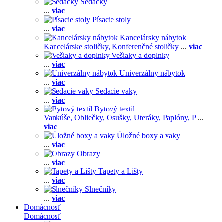
Sedačky
...
viac
Písacie stoly
...
viac
Kancelársky nábytok
Kancelárske stoličky,
Konferenčné stoličky
...
viac
Vešiaky a doplnky
...
viac
Univerzálny nábytok
...
viac
Sedacie vaky
...
viac
Bytový textil
Vankúše,
Obliečky,
Osušky,
Uteráky,
Paplóny,
P
...
viac
Úložné boxy a vaky
...
viac
Obrazy
...
viac
Tapety a Lišty
...
viac
Slnečníky
...
viac
Domácnosť
Domácnosť