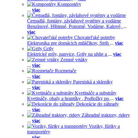
Kompostéry
...
viac
Čerpadlá, fontány, závlahové systémy a vodárne
Benzínové,
Hlbinné,
Ponorné,
Vodárne,
Kalové,
...
viac
Chovateľské potreby
Elektronika pre domácich miláčikov,
Strih
...
viac
Grily
Elektrické grily, panvice,
Grily na uhlie a
...
viac
Zemné vrtáky
...
viac
Rozmetače
...
viac
Pareniská a skleníky
...
viac
Kvetináče a substráty
Kvetináče, obaly a hrantíky ,
Podložky po
...
viac
Dekorácie do záhrady
...
viac
Záhradné traktory, ridery
...
viac
Voziky, fúriky a
transportéry
...
viac