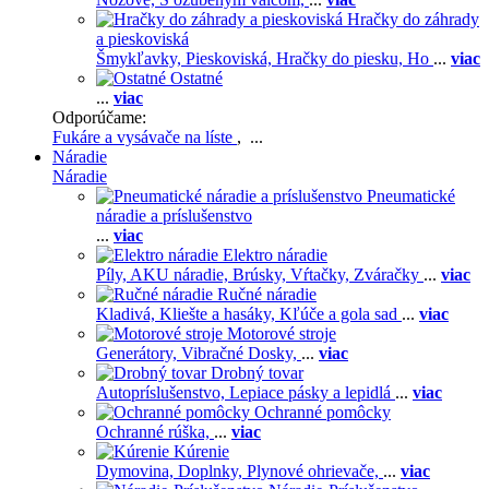
Hračky do záhrady
a pieskoviská
Šmykľavky,
Pieskoviská,
Hračky do piesku,
Ho
...
viac
Ostatné
...
viac
Odporúčame:
Fukáre a vysávače na líste
, ...
Náradie
Náradie
Pneumatické
náradie a príslušenstvo
...
viac
Elektro náradie
Píly,
AKU náradie,
Brúsky,
Vŕtačky,
Zváračky
...
viac
Ručné náradie
Kladivá,
Kliešte a hasáky,
Kľúče a gola sad
...
viac
Motorové stroje
Generátory,
Vibračné Dosky,
...
viac
Drobný tovar
Autopríslušenstvo,
Lepiace pásky a lepidlá
...
viac
Ochranné pomôcky
Ochranné rúška,
...
viac
Kúrenie
Dymovina,
Doplnky,
Plynové ohrievače,
...
viac