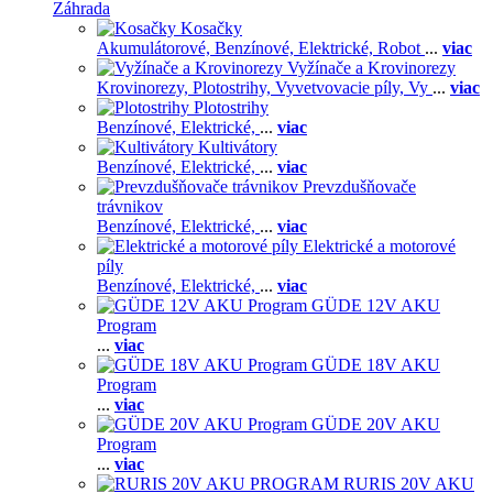
Záhrada
Kosačky
Akumulátorové,
Benzínové,
Elektrické,
Robot
...
viac
Vyžínače a Krovinorezy
Krovinorezy,
Plotostrihy,
Vyvetvovacie píly,
Vy
...
viac
Plotostrihy
Benzínové,
Elektrické,
...
viac
Kultivátory
Benzínové,
Elektrické,
...
viac
Prevzdušňovače
trávnikov
Benzínové,
Elektrické,
...
viac
Elektrické a motorové
píly
Benzínové,
Elektrické,
...
viac
GÜDE 12V AKU
Program
...
viac
GÜDE 18V AKU
Program
...
viac
GÜDE 20V AKU
Program
...
viac
RURIS 20V AKU