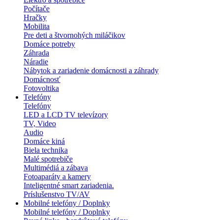
Počítače
Hračky
Mobilita
Pre deti a štvornohých miláčikov
Domáce potreby
Záhrada
Náradie
Nábytok a zariadenie domácnosti a záhrady
Domácnosť
Fotovoltika
Telefóny
Telefóny
LED a LCD TV televízory
TV, Video
Audio
Domáce kiná
Biela technika
Malé spotrebiče
Multimédiá a zábava
Fotoaparáty a kamery
Inteligentné smart zariadenia.
Príslušenstvo TV/AV
Mobilné telefóny / Doplnky
Mobilné telefóny / Doplnky