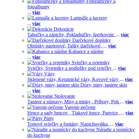
Fotorámčeky a
fotoalbumy
...
viac
Lampáše a lucerny
...
viac
Dekorácie
Tabuľky a zápichy,
Pokladničky, šperkovnic
...
viac
Darčekové doplnky
Obrúsky papierové,
Tašky darčekové,
...
viac
Kahance a náplne
...
viac
Sviečky a svietniky
Sviečky,
Svietníky a podložky pod sviečky
...
viac
Vázy
Sklenené vázy,
Keramické vázy,
Kovové vázy
...
viac
Dózy, misy, taniere sklo
...
viac
Stolovanie
Taniere a súpravy,
Misy a misky ,
Príbory,
Poh
...
viac
Varenie,pečenie
Hrnce a sady hrncov ,
Tlakové hrnce,
Panvice,
...
viac
Párty
Tortové sviečky a fontány,
Napichovátka,
...
viac
Náradie a pomôcky
do kuchyne