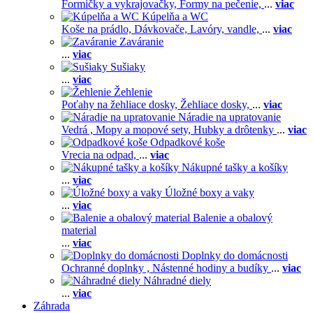
Formičky a vykrajovačky,
Formy na pečenie,
...
viac
Kúpelňa a WC
Koše na prádlo,
Dávkovače,
Lavóry, vandle,
...
viac
Zaváranie
...
viac
Sušiaky
...
viac
Žehlenie
Poťahy na žehliace dosky,
Žehliace dosky,
...
viac
Náradie na upratovanie
Vedrá ,
Mopy a mopové sety,
Hubky a drôtenky
...
viac
Odpadkové koše
Vrecia na odpad,
...
viac
Nákupné tašky a košíky
...
viac
Úložné boxy a vaky
...
viac
Balenie a obalový
material
...
viac
Doplnky do domácnosti
Ochranné doplnky ,
Nástenné hodiny a budíky
...
viac
Náhradné diely
...
viac
Záhrada