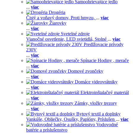
Samoohrievajúce jedlo
...
viac
Drogéria
Čistý a voňavý domov,
Proti hmyzu,
...
viac
Žiarovky
...
viac
Svetelné zdroje
Vianočné osvetlenie,
LED svietidlá,
Stolné
...
viac
Predlžovacie prívody
230V
...
viac
Spínacie Hodiny , merače
...
viac
Domové zvončeky
...
viac
Domáce videovrátniky
...
viac
Elektroinštalačný materiál
...
viac
Zámky, vložky trezory
...
viac
Bytový textil a doplnky
Vankúše,
Obliečky,
Osušky,
Paplóny,
Príslušen
...
viac
Vodovodné
batérie a príslušenstvo