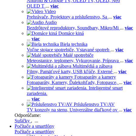
Android & Google TV,
OLED TV,
QLED, Neo
QLED T
...
viac
Video
Prehrávače,
Projektory a príslušenstvo,
Sa
...
viac
Audio
Bezdrôtové reproduktory,
Soundbary,
Mikro/Mi
...
viac
Domáce kiná
...
viac
Biela technika
Voľne stojace spotrebiče,
Vstavané spotreb
...
viac
Malé spotrebiče
Meteostanice, teplomery,
Vykurovanie,
Príprava
...
viac
Multimédiá a zábava
Filmy,
Pamäťové karty,
USB kľúče,
Externé
...
viac
Fotoaparáty a kamery
Fotoaparáty,
Kamery,
Ďalekohľady,
Fotopasce,
...
viac
Inteligentné smart
zariadenia.
...
viac
Príslušenstvo TV/AV
TV konzoly na stenu,
Univerzálne diaľkové ov
...
viac
Odporúčame:
Sušičky
, ...
Počítače a smartfóny
Počítače a smartfóny