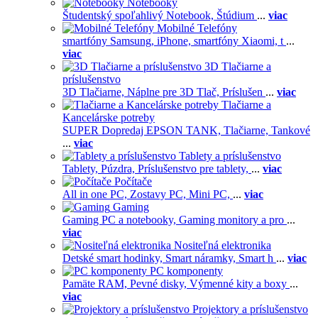
Notebooky
Študentský spoľahlivý Notebook,
Štúdium
...
viac
Mobilné Telefóny
smartfóny Samsung,
iPhone,
smartfóny Xiaomi,
t
...
viac
3D Tlačiarne a
príslušenstvo
3D Tlačiarne,
Náplne pre 3D Tlač,
Príslušen
...
viac
Tlačiarne a
Kancelárske potreby
SUPER Dopredaj EPSON TANK,
Tlačiarne,
Tankové
...
viac
Tablety a príslušenstvo
Tablety,
Púzdra,
Príslušenstvo pre tablety,
...
viac
Počítače
All in one PC,
Zostavy PC,
Mini PC,
...
viac
Gaming
Gaming PC a notebooky,
Gaming monitory a pro
...
viac
Nositeľná elektronika
Detské smart hodinky,
Smart náramky,
Smart h
...
viac
PC komponenty
Pamäte RAM,
Pevné disky,
Výmenné kity a boxy
...
viac
Projektory a príslušenstvo