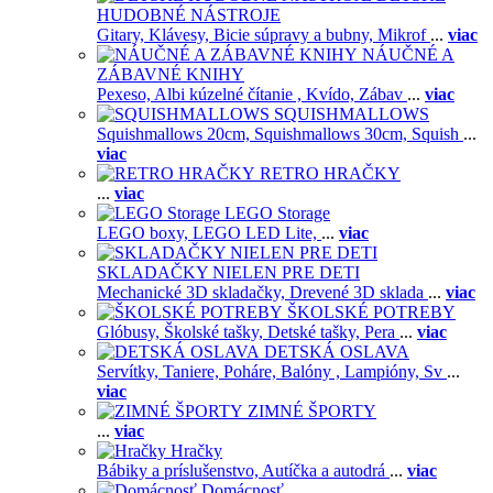
HUDOBNÉ NÁSTROJE
Gitary,
Klávesy,
Bicie súpravy a bubny,
Mikrof
...
viac
NÁUČNÉ A
ZÁBAVNÉ KNIHY
Pexeso,
Albi kúzelné čítanie ,
Kvído,
Zábav
...
viac
SQUISHMALLOWS
Squishmallows 20cm,
Squishmallows 30cm,
Squish
...
viac
RETRO HRAČKY
...
viac
LEGO Storage
LEGO boxy,
LEGO LED Lite,
...
viac
SKLADAČKY NIELEN PRE DETI
Mechanické 3D skladačky,
Drevené 3D sklada
...
viac
ŠKOLSKÉ POTREBY
Glóbusy,
Školské tašky,
Detské tašky,
Pera
...
viac
DETSKÁ OSLAVA
Servítky,
Taniere,
Poháre,
Balóny ,
Lampióny,
Sv
...
viac
ZIMNÉ ŠPORTY
...
viac
Hračky
Bábiky a príslušenstvo,
Autíčka a autodrá
...
viac
Domácnosť