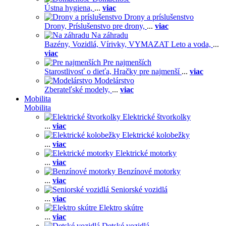
Ústna hygiena,
...
viac
Drony a príslušenstvo
Drony,
Príslušenstvo pre drony,
...
viac
Na záhradu
Bazény,
Vozidlá,
Vírivky,
VYMAZAT Leto a voda,
...
viac
Pre najmenších
Starostlivosť o dieťa,
Hračky pre najmenší
...
viac
Modelárstvo
Zberateľské modely,
...
viac
Mobilita
Mobilita
Elektrické štvorkolky
...
viac
Elektrické kolobežky
...
viac
Elektrické motorky
...
viac
Benzínové motorky
...
viac
Seniorské vozidlá
...
viac
Elektro skútre
...
viac
Detské vozidlá