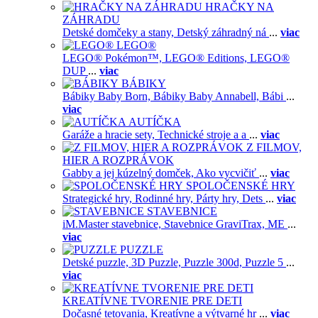
HRAČKY NA
ZÁHRADU
Detské domčeky a stany,
Detský záhradný ná
...
viac
LEGO®
LEGO® Pokémon™,
LEGO® Editions,
LEGO®
DUP
...
viac
BÁBIKY
Bábiky Baby Born,
Bábiky Baby Annabell,
Bábi
...
viac
AUTÍČKA
Garáže a hracie sety,
Technické stroje a a
...
viac
Z FILMOV,
HIER A ROZPRÁVOK
Gabby a jej kúzelný domček,
Ako vycvičiť
...
viac
SPOLOČENSKÉ HRY
Strategické hry,
Rodinné hry,
Párty hry,
Dets
...
viac
STAVEBNICE
iM.Master stavebnice,
Stavebnice GraviTrax,
ME
...
viac
PUZZLE
Detské puzzle,
3D Puzzle,
Puzzle 300d,
Puzzle 5
...
viac
KREATÍVNE TVORENIE PRE DETI
Dočasné tetovania,
Kreatívne a výtvarné hr
...
viac