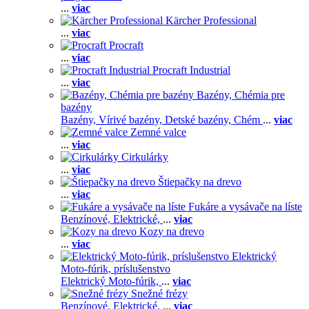
...
viac
Kärcher Professional
...
viac
Procraft
...
viac
Procraft Industrial
...
viac
Bazény, Chémia pre
bazény
Bazény,
Vírivé bazény,
Detské bazény,
Chém
...
viac
Zemné valce
...
viac
Cirkulárky
...
viac
Štiepačky na drevo
...
viac
Fukáre a vysávače na líste
Benzínové,
Elektrické,
...
viac
Kozy na drevo
...
viac
Elektrický
Moto-fúrik, príslušenstvo
Elektrický Moto-fúrik,
...
viac
Snežné frézy
Benzínové,
Elektrické,
...
viac