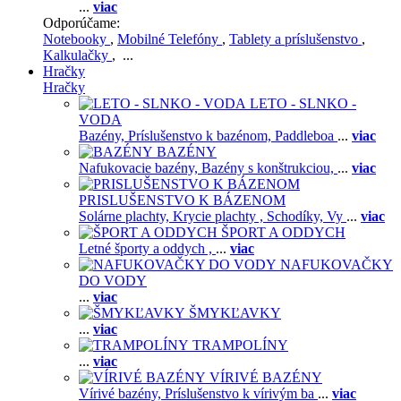
...
viac
Odporúčame:
Notebooky
,
Mobilné Telefóny
,
Tablety a príslušenstvo
,
Kalkulačky
, ...
Hračky
Hračky
LETO - SLNKO -
VODA
Bazény,
Príslušenstvo k bazénom,
Paddleboa
...
viac
BAZÉNY
Nafukovacie bazény,
Bazény s konštrukciou,
...
viac
PRISLUŠENSTVO K BÁZENOM
Solárne plachty,
Krycie plachty ,
Schodíky,
Vy
...
viac
ŠPORT A ODDYCH
Letné športy a oddych ,
...
viac
NAFUKOVAČKY
DO VODY
...
viac
ŠMYKĽAVKY
...
viac
TRAMPOLÍNY
...
viac
VÍRIVÉ BAZÉNY
Vírivé bazény,
Príslušenstvo k vírivým ba
...
viac