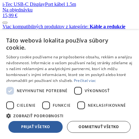
i-Tec USB-C DisplayPort kábel 1.5m
Na objednávku
15,99 €
Viac kompatibilných produktov z kategórie:
Káble a redukcie
EXTOL 8897320
Táto webová lokalita používa súbory
Na objednávku
cookie.
59,90 €
Súbory cookie používame na prispôsobenie obsahu, reklám a analýzu
návštevnosti. Informácie o vašom používaní našej stránky zdieľame aj
EXTOL 8897321
s našimi reklamnými a analytickými partnermi, ktorí ich môžu
Skladom 1 kus
kombinovať s inými informáciami, ktoré ste im poskytli alebo ktoré
99,99 €
zhromaždili pri používaní ich služieb.
Prečítať viac
NEVYHNUTNE POTREBNÉ
VÝKONNOSŤ
Viking PN-962PD QC3.0 20000mAh čierny
Na objednávku
48,75 €
CIELENIE
FUNKCIE
NEKLASIFIKOVANÉ
ZOBRAZIŤ PODROBNOSTI
Canyon PB-106 10000mAh čierny
PRIJAŤ VŠETKO
ODMIETNUŤ VŠETKO
Skladom 2 kusy
15,65 €