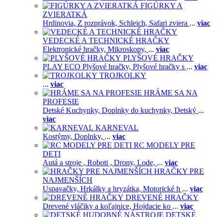
FIGÚRKY A
ZVIERATKÁ
Hrdinovia,
Z rozprávok,
Schleich,
Safari zviera
...
viac
VEDECKÉ A TECHNICKÉ HRAČKY
Elektronické hračky,
Mikroskopy,
...
viac
PLYŠOVÉ HRAČKY
PLAY ECO Plyšové hračky,
Plyšové hračky s
...
viac
TROJKOLKY
...
viac
HRÁME SA NA
PROFESIE
Detské Kuchynky,
Doplnky do kuchynky,
Detský
...
viac
KARNEVAL
Kostýmy,
Doplnky,
...
viac
RC MODELY PRE
DETI
Autá a stroje ,
Roboti ,
Drony,
Lode,
...
viac
HRAČKY PRE
NAJMENŠÍCH
Uspavačky,
Hrkálky a hryzátka,
Motorické h
...
viac
DREVENÉ HRAČKY
Drevené vláčiky a koľajnice,
Hojdacie ko
...
viac
DETSKÉ