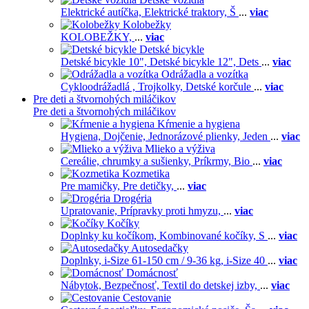
Elektrické autíčka,
Elektrické traktory,
Š
...
viac
Kolobežky
KOLOBEŽKY,
...
viac
Detské bicykle
Detské bicykle 10",
Detské bicykle 12",
Dets
...
viac
Odrážadla a vozítka
Cykloodrážadlá ,
Trojkolky,
Detské korčule
...
viac
Pre deti a štvornohých miláčikov
Pre deti a štvornohých miláčikov
Kŕmenie a hygiena
Hygiena,
Dojčenie,
Jednorázové plienky,
Jeden
...
viac
Mlieko a výživa
Cereálie, chrumky a sušienky,
Príkrmy,
Bio
...
viac
Kozmetika
Pre mamičky,
Pre detičky,
...
viac
Drogéria
Upratovanie,
Prípravky proti hmyzu,
...
viac
Kočíky
Doplnky ku kočíkom,
Kombinované kočíky,
S
...
viac
Autosedačky
Doplnky,
i-Size 61-150 cm / 9-36 kg,
i-Size 40
...
viac
Domácnosť
Nábytok,
Bezpečnosť,
Textil do detskej izby,
...
viac
Cestovanie