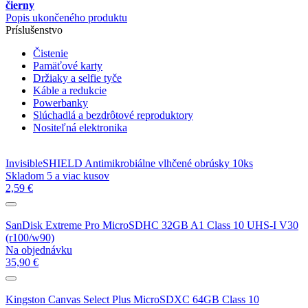
čierny
Popis ukončeného produktu
Príslušenstvo
Čistenie
Pamäťové karty
Držiaky a selfie tyče
Káble a redukcie
Powerbanky
Slúchadlá a bezdrôtové reproduktory
Nositeľná elektronika
InvisibleSHIELD Antimikrobiálne vlhčené obrúsky 10ks
Skladom 5 a viac kusov
2,59 €
SanDisk Extreme Pro MicroSDHC 32GB A1 Class 10 UHS-I V30
(r100/w90)
Na objednávku
35,90 €
Kingston Canvas Select Plus MicroSDXC 64GB Class 10