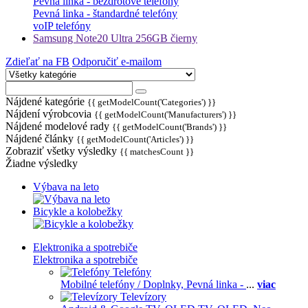
Pevná linka - bezdrôtové telefóny
Pevná linka - štandardné telefóny
voIP telefóny
Samsung Note20 Ultra 256GB čierny
Zdieľať na FB
Odporučiť e-mailom
Nájdené kategórie
{{ getModelCount('Categories') }}
Nájdení výrobcovia
{{ getModelCount('Manufacturers') }}
Nájdené modelové rady
{{ getModelCount('Brands') }}
Nájdené články
{{ getModelCount('Articles') }}
Zobraziť všetky výsledky
{{ matchesCount }}
Žiadne výsledky
Výbava na leto
Bicykle a kolobežky
Elektronika a spotrebiče
Elektronika a spotrebiče
Telefóny
Mobilné telefóny / Doplnky,
Pevná linka -
...
viac
Televízory