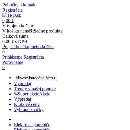
Pobočky a kontakt
Registrácia
0,00 €
V tvojom košíku:
V košíku nemáš žiadne produkty
Celková suma:
0,00 €
s DPH
Prejsť do nákupného košíka
0
Prihlásenie
Registrácia
Porovnanie
0
Hlavné kategórie
Menu
Výpredaj
Trendy v našej ponuke
%
Super akcie
Akcie
Výpredaj
Klubové ceny
Vybrané značky
Elektro a spotrebiče
Elektro a spotrebiče