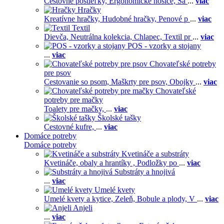
Cestovné postieľky,
Ergonomické nosiče,
Ša
...
viac
Hračky
Kreatívne hračky,
Hudobné hračky,
Penové p
...
viac
Textil
Dievča,
Neutrálna kolekcia,
Chlapec,
Textil pr
...
viac
POS - vzorky a stojany
...
viac
Chovateľské potreby
pre psov
Cestovanie so psom,
Maškrty pre psov,
Obojky
...
viac
Chovateľské
potreby pre mačky
Toalety pre mačky,
...
viac
Školské tašky
Cestovné kufre,
...
viac
Domáce potreby
Domáce potreby
Kvetináče a substráty
Kvetináče, obaly a hrantíky ,
Podložky po
...
viac
Substráty a hnojivá
...
viac
Umelé kvety
Umelé kvety a kytice,
Zeleň,
Bobule a plody,
V
...
viac
Anjeli
...
viac