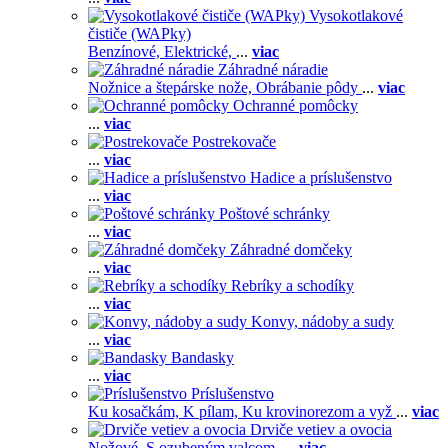
Vysokotlakové
čističe (WAPky)
Benzínové,
Elektrické,
...
viac
Záhradné náradie
Nožnice a štepárske nože,
Obrábanie pôdy
...
viac
Ochranné pomôcky
...
viac
Postrekovače
...
viac
Hadice a príslušenstvo
...
viac
Poštové schránky
...
viac
Záhradné domčeky
...
viac
Rebríky a schodíky
...
viac
Konvy, nádoby a sudy
...
viac
Bandasky
...
viac
Príslušenstvo
Ku kosačkám,
K pílam,
Ku krovinorezom a vyž
...
viac
Drviče vetiev a ovocia
Nožové,
S ozubeným valcom,
...
viac