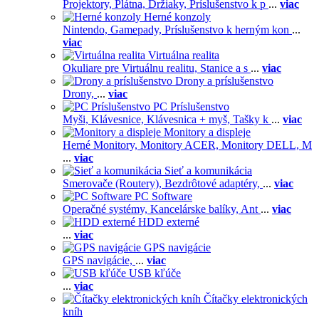
Projektory,
Plátna,
Držiaky,
Príslušenstvo k p
...
viac
Herné konzoly
Nintendo,
Gamepady,
Príslušenstvo k herným kon
...
viac
Virtuálna realita
Okuliare pre Virtuálnu realitu,
Stanice a s
...
viac
Drony a príslušenstvo
Drony,
...
viac
PC Príslušenstvo
Myši,
Klávesnice,
Klávesnica + myš,
Tašky k
...
viac
Monitory a displeje
Herné Monitory,
Monitory ACER,
Monitory DELL,
M
...
viac
Sieť a komunikácia
Smerovače (Routery),
Bezdrôtové adaptéry,
...
viac
PC Software
Operačné systémy,
Kancelárske balíky,
Ant
...
viac
HDD externé
...
viac
GPS navigácie
GPS navigácie,
...
viac
USB kľúče
...
viac
Čítačky elektronických
kníh