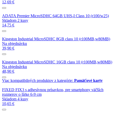
12,69 €
ADATA Premier MicroSDHC 64GB UHS-I Class 10 (r100/w25)
Skladom 2 kusy
14,75 €
Kingston Industrial MicroSDHC 8GB class 10 (r100MB,w80MB)
Na objednávku
39,90 €
Kingston Industrial MicroSDHC 16GB class 10 (r100MB,w80MB)
Na objednávku
48,90 €
Viac kompatibilných produktov z kategórie:
Pamäťové karty
FIXED FIX3 s adhesívnou prísavkou, pre smartphony väčších
rozmerov o šírke 6-9 cm
Skladom 4 kusy
10,65 €