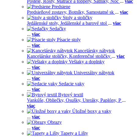
Postele,
Rošty,
Matrace a toppery,
Šatníky,
Noč
...
viac
Predsiene
Predsieňové zostavy,
Botníky,
Samostatné sk
...
viac
Stoly a stoličky
Jedálenské stoly,
Jedálenské a barové stol
...
viac
Sedačky
...
viac
Písacie stoly
...
viac
Kancelársky nábytok
Kancelárske stoličky,
Konferenčné stoličky
...
viac
Vešiaky a doplnky
...
viac
Univerzálny nábytok
...
viac
Sedacie vaky
...
viac
Bytový textil
Vankúše,
Obliečky,
Osušky,
Uteráky,
Paplóny,
P
...
viac
Úložné boxy a vaky
...
viac
Obrazy
...
viac
Tapety a Lišty