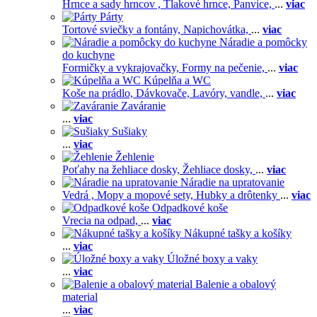
Hrnce a sady hrncov ,
Tlakové hrnce,
Panvice,
...
viac
Párty
Tortové sviečky a fontány,
Napichovátka,
...
viac
Náradie a pomôcky
do kuchyne
Formičky a vykrajovačky,
Formy na pečenie,
...
viac
Kúpelňa a WC
Koše na prádlo,
Dávkovače,
Lavóry, vandle,
...
viac
Zaváranie
...
viac
Sušiaky
...
viac
Žehlenie
Poťahy na žehliace dosky,
Žehliace dosky,
...
viac
Náradie na upratovanie
Vedrá ,
Mopy a mopové sety,
Hubky a drôtenky
...
viac
Odpadkové koše
Vrecia na odpad,
...
viac
Nákupné tašky a košíky
...
viac
Úložné boxy a vaky
...
viac
Balenie a obalový
material
...
viac