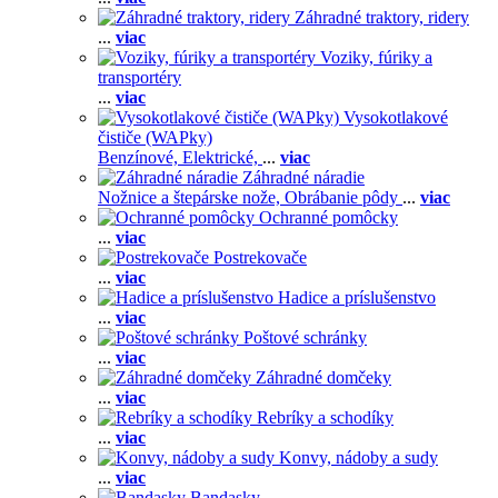
Záhradné traktory, ridery
...
viac
Voziky, fúriky a
transportéry
...
viac
Vysokotlakové
čističe (WAPky)
Benzínové,
Elektrické,
...
viac
Záhradné náradie
Nožnice a štepárske nože,
Obrábanie pôdy
...
viac
Ochranné pomôcky
...
viac
Postrekovače
...
viac
Hadice a príslušenstvo
...
viac
Poštové schránky
...
viac
Záhradné domčeky
...
viac
Rebríky a schodíky
...
viac
Konvy, nádoby a sudy
...
viac
Bandasky