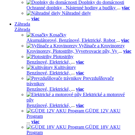
Doplnky do domácnosti
Ochranné doplnky ,
Nástenné hodiny a budíky
...
viac
Náhradné diely
...
viac
Záhrada
Záhrada
Kosačky
Akumulátorové,
Benzínové,
Elektrické,
Robot
...
viac
Vyžínače a Krovinorezy
Krovinorezy,
Plotostrihy,
Vyvetvovacie píly,
Vy
...
viac
Plotostrihy
Benzínové,
Elektrické,
...
viac
Kultivátory
Benzínové,
Elektrické,
...
viac
Prevzdušňovače
trávnikov
Benzínové,
Elektrické,
...
viac
Elektrické a motorové
píly
Benzínové,
Elektrické,
...
viac
GÜDE 12V AKU
Program
...
viac
GÜDE 18V AKU
Program