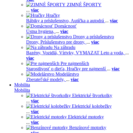
ZIMNÉ ŠPORTY
...
viac
Hračky
Bábiky a príslušenstvo,
Autíčka a autodrá
...
viac
Domácnosť
Ústna hygiena,
...
viac
Drony a príslušenstvo
Drony,
Príslušenstvo pre drony,
...
viac
Na záhradu
Bazény,
Vozidlá,
Vírivky,
VYMAZAT Leto a voda,
...
viac
Pre najmenších
Starostlivosť o dieťa,
Hračky pre najmenší
...
viac
Modelárstvo
Zberateľské modely,
...
viac
Mobilita
Mobilita
Elektrické štvorkolky
...
viac
Elektrické kolobežky
...
viac
Elektrické motorky
...
viac
Benzínové motorky
...
viac