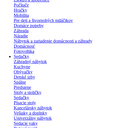
Počítače
Hračky
Mobilita
Pre deti a štvornohých miláčikov
Domáce potreby
Záhrada
Náradie
Nábytok a zariadenie domácnosti a záhrady
Domácnosť
Fotovoltika
Sedačky
Záhradný nábytok
Kuchyne
Obývačky
Detské izby
Spálne
Predsiene
Stoly a stoličky
Sedačky
Písacie stoly
Kancelársky nábytok
Vešiaky a doplnky
Univerzálny nábytok
Sedacie vaky