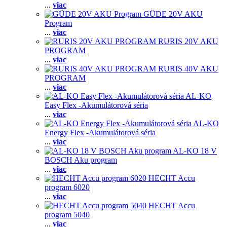
...
viac
GÜDE 20V AKU
Program
...
viac
RURIS 20V AKU
PROGRAM
...
viac
RURIS 40V AKU
PROGRAM
...
viac
AL-KO
Easy Flex -Akumulátorová séria
...
viac
AL-KO
Energy Flex -Akumulátorová séria
...
viac
AL-KO 18 V
BOSCH Aku program
...
viac
HECHT Accu
program 6020
...
viac
HECHT Accu
program 5040
...
viac