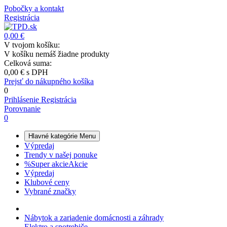
Pobočky a kontakt
Registrácia
0,00 €
V tvojom košíku:
V košíku nemáš žiadne produkty
Celková suma:
0,00 €
s DPH
Prejsť do nákupného košíka
0
Prihlásenie
Registrácia
Porovnanie
0
Hlavné kategórie
Menu
Výpredaj
Trendy v našej ponuke
%
Super akcie
Akcie
Výpredaj
Klubové ceny
Vybrané značky
Nábytok a zariadenie domácnosti a záhrady
Elektro a spotrebiče