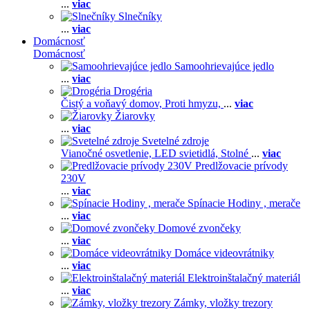
...
viac
Slnečníky
...
viac
Domácnosť
Domácnosť
Samoohrievajúce jedlo
...
viac
Drogéria
Čistý a voňavý domov,
Proti hmyzu,
...
viac
Žiarovky
...
viac
Svetelné zdroje
Vianočné osvetlenie,
LED svietidlá,
Stolné
...
viac
Predlžovacie prívody
230V
...
viac
Spínacie Hodiny , merače
...
viac
Domové zvončeky
...
viac
Domáce videovrátniky
...
viac
Elektroinštalačný materiál
...
viac
Zámky, vložky trezory