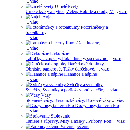
...
viac
Umelé kvety
Umelé kvety a kytice,
Zeleň,
Bobule a plody,
V
...
viac
Anjeli
...
viac
Fotorámčeky a
fotoalbumy
...
viac
Lampáše a lucerny
...
viac
Dekorácie
Tabuľky a zápichy,
Pokladničky, šperkovnic
...
viac
Darčekové doplnky
Obrúsky papierové,
Tašky darčekové,
...
viac
Kahance a náplne
...
viac
Sviečky a svietniky
Sviečky,
Svietníky a podložky pod sviečky
...
viac
Vázy
Sklenené vázy,
Keramické vázy,
Kovové vázy
...
viac
Dózy, misy, taniere sklo
...
viac
Stolovanie
Taniere a súpravy,
Misy a misky ,
Príbory,
Poh
...
viac
Varenie,pečenie