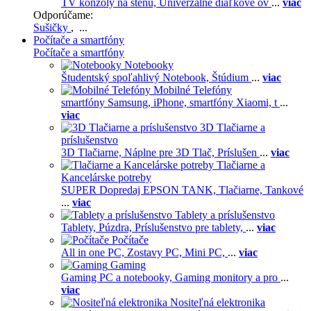
TV konzoly na stenu,
Univerzálne diaľkové ov
...
viac
Odporúčame:
Sušičky
, ...
Počítače a smartfóny
Počítače a smartfóny
Notebooky
Študentský spoľahlivý Notebook,
Štúdium
...
viac
Mobilné Telefóny
smartfóny Samsung,
iPhone,
smartfóny Xiaomi,
t
...
viac
3D Tlačiarne a
príslušenstvo
3D Tlačiarne,
Náplne pre 3D Tlač,
Príslušen
...
viac
Tlačiarne a
Kancelárske potreby
SUPER Dopredaj EPSON TANK,
Tlačiarne,
Tankové
...
viac
Tablety a príslušenstvo
Tablety,
Púzdra,
Príslušenstvo pre tablety,
...
viac
Počítače
All in one PC,
Zostavy PC,
Mini PC,
...
viac
Gaming
Gaming PC a notebooky,
Gaming monitory a pro
...
viac
Nositeľná elektronika