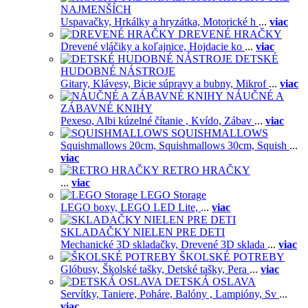
NAJMENŠÍCH
Uspavačky,
Hrkálky a hryzátka,
Motorické h
...
viac
DREVENÉ HRAČKY
Drevené vláčiky a koľajnice,
Hojdacie ko
...
viac
DETSKÉ
HUDOBNÉ NÁSTROJE
Gitary,
Klávesy,
Bicie súpravy a bubny,
Mikrof
...
viac
NÁUČNÉ A
ZÁBAVNÉ KNIHY
Pexeso,
Albi kúzelné čítanie ,
Kvído,
Zábav
...
viac
SQUISHMALLOWS
Squishmallows 20cm,
Squishmallows 30cm,
Squish
...
viac
RETRO HRAČKY
...
viac
LEGO Storage
LEGO boxy,
LEGO LED Lite,
...
viac
SKLADAČKY NIELEN PRE DETI
Mechanické 3D skladačky,
Drevené 3D sklada
...
viac
ŠKOLSKÉ POTREBY
Glóbusy,
Školské tašky,
Detské tašky,
Pera
...
viac
DETSKÁ OSLAVA
Servítky,
Taniere,
Poháre,
Balóny ,
Lampióny,
Sv
...
viac