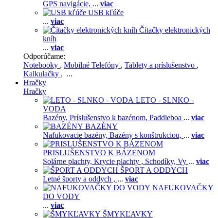
GPS navigácie,
...
viac
USB kľúče
...
viac
Čítačky elektronických
kníh
...
viac
Odporúčame:
Notebooky
,
Mobilné Telefóny
,
Tablety a príslušenstvo
,
Kalkulačky
, ...
Hračky
Hračky
LETO - SLNKO -
VODA
Bazény,
Príslušenstvo k bazénom,
Paddleboa
...
viac
BAZÉNY
Nafukovacie bazény,
Bazény s konštrukciou,
...
viac
PRISLUŠENSTVO K BÁZENOM
Solárne plachty,
Krycie plachty ,
Schodíky,
Vy
...
viac
ŠPORT A ODDYCH
Letné športy a oddych ,
...
viac
NAFUKOVAČKY
DO VODY
...
viac
ŠMYKĽAVKY