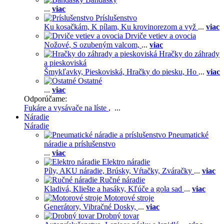
...
viac
Príslušenstvo
Ku kosačkám,
K pílam,
Ku krovinorezom a vyž
...
viac
Drviče vetiev a ovocia
Nožové,
S ozubeným valcom,
...
viac
Hračky do záhrady
a pieskoviská
Šmykľavky,
Pieskoviská,
Hračky do piesku,
Ho
...
viac
Ostatné
...
viac
Odporúčame:
Fukáre a vysávače na líste
, ...
Náradie
Náradie
Pneumatické
náradie a príslušenstvo
...
viac
Elektro náradie
Píly,
AKU náradie,
Brúsky,
Vŕtačky,
Zváračky
...
viac
Ručné náradie
Kladivá,
Kliešte a hasáky,
Kľúče a gola sad
...
viac
Motorové stroje
Generátory,
Vibračné Dosky,
...
viac
Drobný tovar