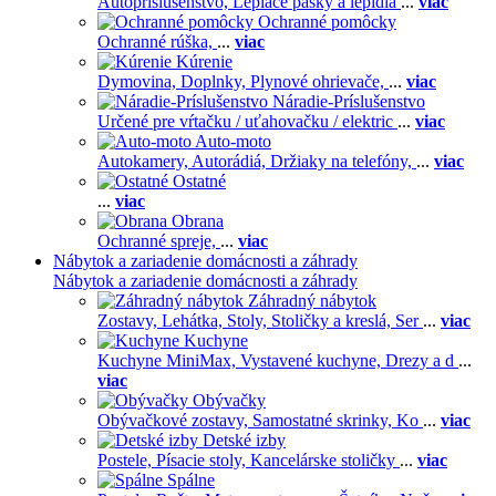
Autopríslušenstvo,
Lepiace pásky a lepidlá
...
viac
Ochranné pomôcky
Ochranné rúška,
...
viac
Kúrenie
Dymovina,
Doplnky,
Plynové ohrievače,
...
viac
Náradie-Príslušenstvo
Určené pre vŕtačku / uťahovačku / elektric
...
viac
Auto-moto
Autokamery,
Autorádiá,
Držiaky na telefóny,
...
viac
Ostatné
...
viac
Obrana
Ochranné spreje,
...
viac
Nábytok a zariadenie domácnosti a záhrady
Nábytok a zariadenie domácnosti a záhrady
Záhradný nábytok
Zostavy,
Lehátka,
Stoly,
Stoličky a kreslá,
Ser
...
viac
Kuchyne
Kuchyne MiniMax,
Vystavené kuchyne,
Drezy a d
...
viac
Obývačky
Obývačkové zostavy,
Samostatné skrinky,
Ko
...
viac
Detské izby
Postele,
Písacie stoly,
Kancelárske stoličky
...
viac
Spálne