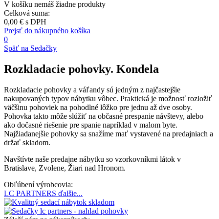
V košíku nemáš žiadne produkty
Celková suma:
0,00 €
s DPH
Prejsť do nákupného košíka
0
Späť na Sedačky
Rozkladacie pohovky. Kondela
Rozkladacie pohovky a váľandy sú jedným z najčastejšie
nakupovaných typov nábytku vôbec. Praktická je možnosť rozložiť
väčšinu pohoviek na pohodlné lôžko pre jednu až dve osoby.
Pohovka takto môže slúžiť na občasné prespanie návštevy, alebo
ako dočasné riešenie pre spanie napríklad v malom byte.
Najžiadanejšie pohovky sa snažíme mať vystavené na predajniach a
držať skladom.
Navštívte naše predajne nábytku so vzorkovníkmi látok v
Bratislave, Zvolene, Žiari nad Hronom.
Obľúbení výrobcovia:
LC PARTNERS
ďalšie...