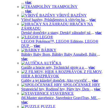
...
viac
TRAMPOLÍNY
...
viac
VÍRIVÉ BAZÉNY
Vírivé bazény,
Príslušenstvo k vírivým ba
...
viac
HRAČKY NA
ZÁHRADU
Detské domčeky a stany,
Detský záhradný ná
...
viac
LEGO®
LEGO® Pokémon™,
LEGO® Editions,
LEGO®
DUP
...
viac
BÁBIKY
Bábiky Baby Born,
Bábiky Baby Annabell,
Bábi
...
viac
AUTÍČKA
Garáže a hracie sety,
Technické stroje a a
...
viac
Z FILMOV,
HIER A ROZPRÁVOK
Gabby a jej kúzelný domček,
Ako vycvičiť
...
viac
SPOLOČENSKÉ HRY
Strategické hry,
Rodinné hry,
Párty hry,
Dets
...
viac
STAVEBNICE
iM.Master stavebnice,
Stavebnice GraviTrax,
ME
...
viac
PUZZLE