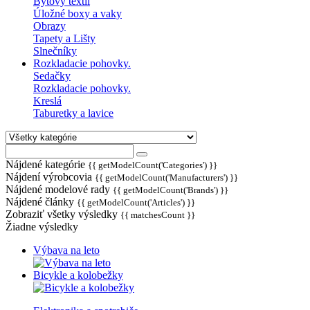
Bytový textil
Úložné boxy a vaky
Obrazy
Tapety a Lišty
Slnečníky
Rozkladacie pohovky.
Sedačky
Rozkladacie pohovky.
Kreslá
Taburetky a lavice
Nájdené kategórie
{{ getModelCount('Categories') }}
Nájdení výrobcovia
{{ getModelCount('Manufacturers') }}
Nájdené modelové rady
{{ getModelCount('Brands') }}
Nájdené články
{{ getModelCount('Articles') }}
Zobraziť všetky výsledky
{{ matchesCount }}
Žiadne výsledky
Výbava na leto
Bicykle a kolobežky