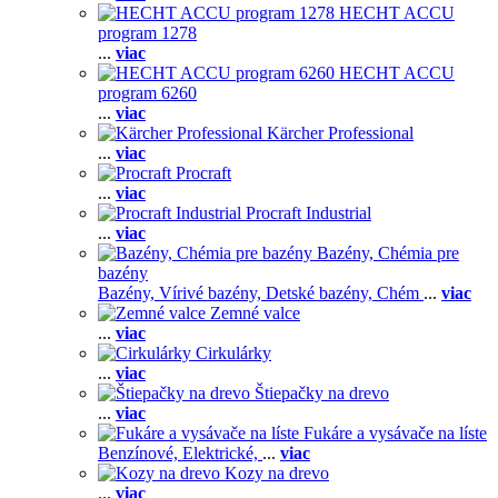
HECHT ACCU
program 1278
...
viac
HECHT ACCU
program 6260
...
viac
Kärcher Professional
...
viac
Procraft
...
viac
Procraft Industrial
...
viac
Bazény, Chémia pre
bazény
Bazény,
Vírivé bazény,
Detské bazény,
Chém
...
viac
Zemné valce
...
viac
Cirkulárky
...
viac
Štiepačky na drevo
...
viac
Fukáre a vysávače na líste
Benzínové,
Elektrické,
...
viac
Kozy na drevo
...
viac