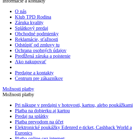
Informácie a kontakty
O nás
Klub TPD Rodina
Záruka kvality
Splátkový predaj
Obchodné podmienky
Reklamácie, sťažnosti
Odstúpiť od zmluvy tu
Ochrana osobných údajov
Predĺžená záruka a poistenie
Ako nakupovať
Predajne a kontakty
Centrum pre zákazníkov
Možnosti platby
Možnosti platby
Pri nákupe v predajni v hotovosti, kartou, alebo poukážkami
Platba na dobierku aj kartou
Predaj na splátky
Platba prevodom na účet
Elektronické poukážky Edenred
e-ticket
, Cashback World a
Euronics
Platba online cez internet: