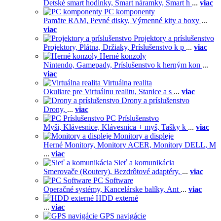
Detské smart hodinky,
Smart náramky,
Smart h
...
viac
PC komponenty
Pamäte RAM,
Pevné disky,
Výmenné kity a boxy
...
viac
Projektory a príslušenstvo
Projektory,
Plátna,
Držiaky,
Príslušenstvo k p
...
viac
Herné konzoly
Nintendo,
Gamepady,
Príslušenstvo k herným kon
...
viac
Virtuálna realita
Okuliare pre Virtuálnu realitu,
Stanice a s
...
viac
Drony a príslušenstvo
Drony,
...
viac
PC Príslušenstvo
Myši,
Klávesnice,
Klávesnica + myš,
Tašky k
...
viac
Monitory a displeje
Herné Monitory,
Monitory ACER,
Monitory DELL,
M
...
viac
Sieť a komunikácia
Smerovače (Routery),
Bezdrôtové adaptéry,
...
viac
PC Software
Operačné systémy,
Kancelárske balíky,
Ant
...
viac
HDD externé
...
viac
GPS navigácie