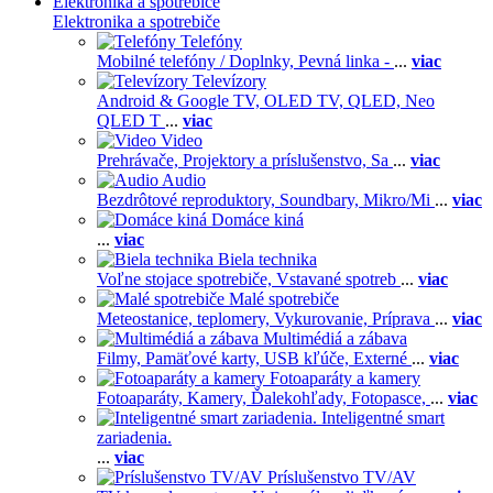
Elektronika a spotrebiče
Elektronika a spotrebiče
Telefóny
Mobilné telefóny / Doplnky,
Pevná linka -
...
viac
Televízory
Android & Google TV,
OLED TV,
QLED, Neo
QLED T
...
viac
Video
Prehrávače,
Projektory a príslušenstvo,
Sa
...
viac
Audio
Bezdrôtové reproduktory,
Soundbary,
Mikro/Mi
...
viac
Domáce kiná
...
viac
Biela technika
Voľne stojace spotrebiče,
Vstavané spotreb
...
viac
Malé spotrebiče
Meteostanice, teplomery,
Vykurovanie,
Príprava
...
viac
Multimédiá a zábava
Filmy,
Pamäťové karty,
USB kľúče,
Externé
...
viac
Fotoaparáty a kamery
Fotoaparáty,
Kamery,
Ďalekohľady,
Fotopasce,
...
viac
Inteligentné smart
zariadenia.
...
viac
Príslušenstvo TV/AV