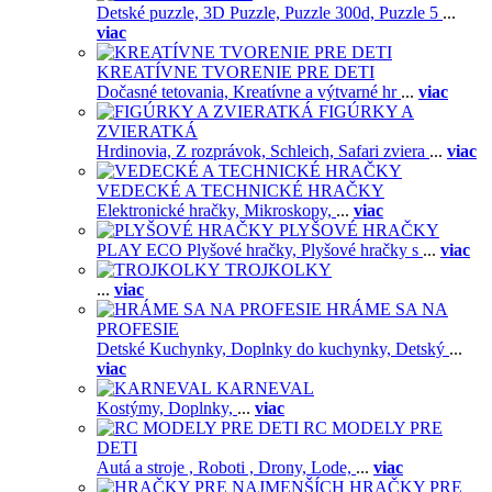
Detské puzzle,
3D Puzzle,
Puzzle 300d,
Puzzle 5
...
viac
KREATÍVNE TVORENIE PRE DETI
Dočasné tetovania,
Kreatívne a výtvarné hr
...
viac
FIGÚRKY A
ZVIERATKÁ
Hrdinovia,
Z rozprávok,
Schleich,
Safari zviera
...
viac
VEDECKÉ A TECHNICKÉ HRAČKY
Elektronické hračky,
Mikroskopy,
...
viac
PLYŠOVÉ HRAČKY
PLAY ECO Plyšové hračky,
Plyšové hračky s
...
viac
TROJKOLKY
...
viac
HRÁME SA NA
PROFESIE
Detské Kuchynky,
Doplnky do kuchynky,
Detský
...
viac
KARNEVAL
Kostýmy,
Doplnky,
...
viac
RC MODELY PRE
DETI
Autá a stroje ,
Roboti ,
Drony,
Lode,
...
viac
HRAČKY PRE