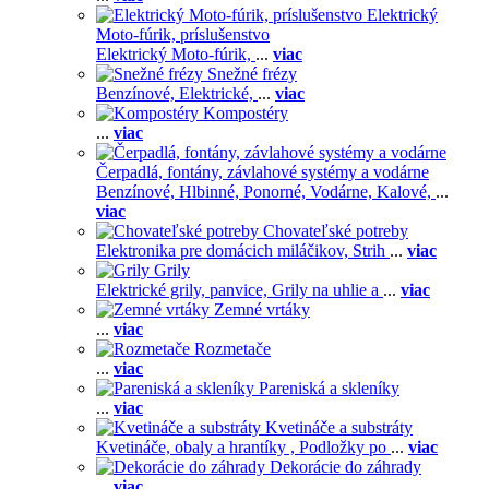
Elektrický
Moto-fúrik, príslušenstvo
Elektrický Moto-fúrik,
...
viac
Snežné frézy
Benzínové,
Elektrické,
...
viac
Kompostéry
...
viac
Čerpadlá, fontány, závlahové systémy a vodárne
Benzínové,
Hlbinné,
Ponorné,
Vodárne,
Kalové,
...
viac
Chovateľské potreby
Elektronika pre domácich miláčikov,
Strih
...
viac
Grily
Elektrické grily, panvice,
Grily na uhlie a
...
viac
Zemné vrtáky
...
viac
Rozmetače
...
viac
Pareniská a skleníky
...
viac
Kvetináče a substráty
Kvetináče, obaly a hrantíky ,
Podložky po
...
viac
Dekorácie do záhrady
...
viac