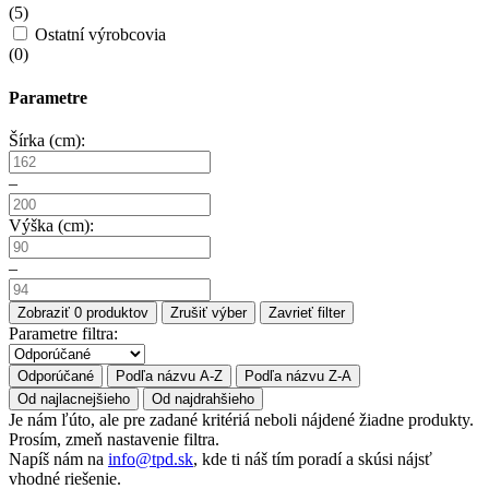
(
5
)
Ostatní výrobcovia
(
0
)
Parametre
Šírka (cm):
–
Výška (cm):
–
Zobraziť
0
produktov
Zrušiť výber
Zavrieť filter
Parametre filtra:
Odporúčané
Podľa názvu A-Z
Podľa názvu Z-A
Od najlacnejšieho
Od najdrahšieho
Je nám ľúto, ale pre zadané kritériá neboli nájdené žiadne produkty.
Prosím, zmeň nastavenie filtra.
Napíš nám na
info@tpd.sk
, kde ti náš tím poradí a skúsi nájsť
vhodné riešenie.