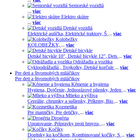
Seniorské vozidlá
...
viac
Elektro skútre
...
viac
Detské vozidlá
Elektrické autíčka,
Elektrické traktory,
Š
...
viac
Kolobežky
KOLOBEŽKY,
...
viac
Detské bicykle
Detské bicykle 10",
Detské bicykle 12",
Dets
...
viac
Odrážadla a vozítka
Cykloodrážadlá ,
Trojkolky,
Detské korčule
...
viac
Pre deti a štvornohých miláčikov
Pre deti a štvornohých miláčikov
Kŕmenie a hygiena
Hygiena,
Dojčenie,
Jednorázové plienky,
Jeden
...
viac
Mlieko a výživa
Cereálie, chrumky a sušienky,
Príkrmy,
Bio
...
viac
Kozmetika
Pre mamičky,
Pre detičky,
...
viac
Drogéria
Upratovanie,
Prípravky proti hmyzu,
...
viac
Kočíky
Doplnky ku kočíkom,
Kombinované kočíky,
S
...
viac