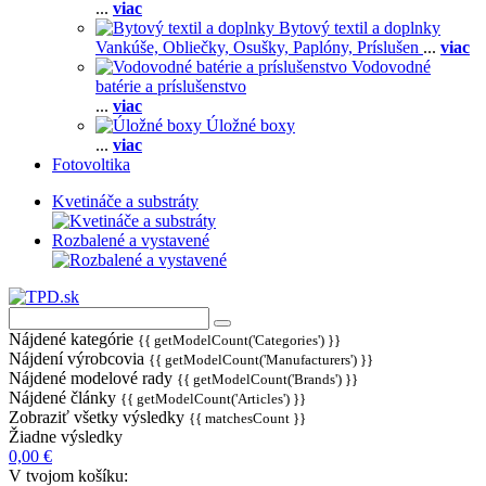
...
viac
Bytový textil a doplnky
Vankúše,
Obliečky,
Osušky,
Paplóny,
Príslušen
...
viac
Vodovodné
batérie a príslušenstvo
...
viac
Úložné boxy
...
viac
Fotovoltika
Kvetináče a substráty
Rozbalené a vystavené
Nájdené kategórie
{{ getModelCount('Categories') }}
Nájdení výrobcovia
{{ getModelCount('Manufacturers') }}
Nájdené modelové rady
{{ getModelCount('Brands') }}
Nájdené články
{{ getModelCount('Articles') }}
Zobraziť všetky výsledky
{{ matchesCount }}
Žiadne výsledky
0,00 €
V tvojom košíku: