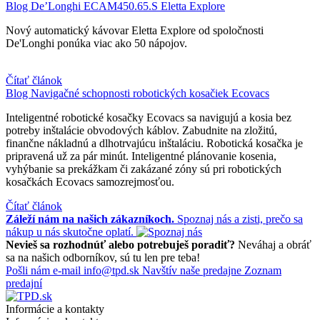
Blog
De’Longhi ECAM450.65.S Eletta Explore
Nový automatický kávovar Eletta Explore od spoločnosti
De'Longhi ponúka viac ako 50 nápojov.
Čítať článok
Blog
Navigačné schopnosti robotických kosačiek Ecovacs
Inteligentné robotické kosačky Ecovacs sa navigujú a kosia bez
potreby inštalácie obvodových káblov. Zabudnite na zložitú,
finančne nákladnú a dlhotrvajúcu inštaláciu. Robotická kosačka je
pripravená už za pár minút. Inteligentné plánovanie kosenia,
vyhýbanie sa prekážkam či zakázané zóny sú pri robotických
kosačkách Ecovacs samozrejmosťou.
Čítať článok
Záleží nám na našich zákazníkoch.
Spoznaj nás a zisti, prečo sa
nákup u nás skutočne oplatí.
Nevieš sa rozhodnúť alebo potrebuješ poradiť?
Neváhaj a obráť
sa na našich odborníkov, sú tu len pre teba!
Pošli nám e-mail
info@tpd.sk
Navštív naše predajne
Zoznam
predajní
Informácie a kontakty