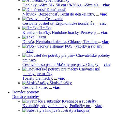
Autosedačky
Doplnky,
i-Size 61-150 cm / 9-36 kg,
i-Size 40
...
viac
Domácnosť
Nábytok,
Bezpečnosť,
Textil do detskej izby,
...
viac
Cestovanie
Cestovné postieľky,
Ergonomické nosiče,
Ša
...
viac
Hračky
Kreatívne hračky,
Hudobné hračky,
Penové p
...
viac
Textil
Dievča,
Neutrálna kolekcia,
Chlapec,
Textil pr
...
viac
POS - vzorky a stojany
...
viac
Chovateľské potreby
pre psov
Cestovanie so psom,
Maškrty pre psov,
Obojky
...
viac
Chovateľské
potreby pre mačky
Toalety pre mačky,
...
viac
Školské tašky
Cestovné kufre,
...
viac
Domáce potreby
Domáce potreby
Kvetináče a substráty
Kvetináče, obaly a hrantíky ,
Podložky po
...
viac
Substráty a hnojivá