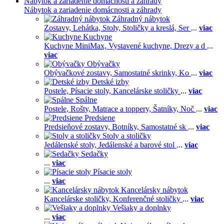
Nábytok a zariadenie domácnosti a záhrady
Nábytok a zariadenie domácnosti a záhrady
Záhradný nábytok
Zostavy,
Lehátka,
Stoly,
Stoličky a kreslá,
Ser
...
viac
Kuchyne
Kuchyne MiniMax,
Vystavené kuchyne,
Drezy a d
...
viac
Obývačky
Obývačkové zostavy,
Samostatné skrinky,
Ko
...
viac
Detské izby
Postele,
Písacie stoly,
Kancelárske stoličky
...
viac
Spálne
Postele,
Rošty,
Matrace a toppery,
Šatníky,
Noč
...
viac
Predsiene
Predsieňové zostavy,
Botníky,
Samostatné sk
...
viac
Stoly a stoličky
Jedálenské stoly,
Jedálenské a barové stol
...
viac
Sedačky
...
viac
Písacie stoly
...
viac
Kancelársky nábytok
Kancelárske stoličky,
Konferenčné stoličky
...
viac
Vešiaky a doplnky
...
viac