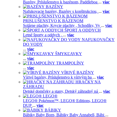
Bazény,
Príslušenstvo k bazénom,
Paddleboa
...
viac
BAZÉNY
Nafukovacie bazény,
Bazény s konštrukciou,
...
viac
PRISLUŠENSTVO K BÁZENOM
Solárne plachty,
Krycie plachty ,
Schodíky,
Vy
...
viac
ŠPORT A ODDYCH
Letné športy a oddych ,
...
viac
NAFUKOVAČKY
DO VODY
...
viac
ŠMYKĽAVKY
...
viac
TRAMPOLÍNY
...
viac
VÍRIVÉ BAZÉNY
Vírivé bazény,
Príslušenstvo k vírivým ba
...
viac
HRAČKY NA
ZÁHRADU
Detské domčeky a stany,
Detský záhradný ná
...
viac
LEGO®
LEGO® Pokémon™,
LEGO® Editions,
LEGO®
DUP
...
viac
BÁBIKY
Bábiky Baby Born,
Bábiky Baby Annabell,
Bábi
...