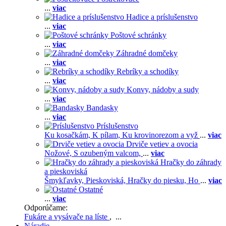
...
viac
Hadice a príslušenstvo
...
viac
Poštové schránky
...
viac
Záhradné domčeky
...
viac
Rebríky a schodíky
...
viac
Konvy, nádoby a sudy
...
viac
Bandasky
...
viac
Príslušenstvo
Ku kosačkám,
K pílam,
Ku krovinorezom a vyž
...
viac
Drviče vetiev a ovocia
Nožové,
S ozubeným valcom,
...
viac
Hračky do záhrady
a pieskoviská
Šmykľavky,
Pieskoviská,
Hračky do piesku,
Ho
...
viac
Ostatné
...
viac
Odporúčame:
Fukáre a vysávače na líste
, ...
Náradie