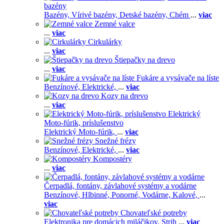
bazény
Bazény,
Vírivé bazény,
Detské bazény,
Chém
...
viac
Zemné valce
...
viac
Cirkulárky
...
viac
Štiepačky na drevo
...
viac
Fukáre a vysávače na líste
Benzínové,
Elektrické,
...
viac
Kozy na drevo
...
viac
Elektrický
Moto-fúrik, príslušenstvo
Elektrický Moto-fúrik,
...
viac
Snežné frézy
Benzínové,
Elektrické,
...
viac
Kompostéry
...
viac
Čerpadlá, fontány, závlahové systémy a vodárne
Benzínové,
Hlbinné,
Ponorné,
Vodárne,
Kalové,
...
viac
Chovateľské potreby
Elektronika pre domácich miláčikov,
Strih
...
viac