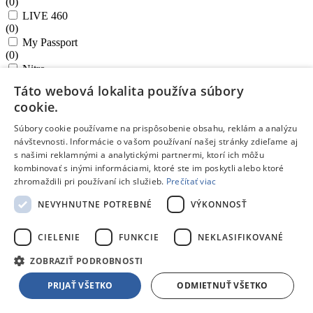
(
0
)
LIVE 460
(
0
)
My Passport
(
0
)
Nitro
(
0
)
Táto webová lokalita používa súbory
NOD32 Antivirus
cookie.
(
0
)
Omen
Súbory cookie používame na prispôsobenie obsahu, reklám a analýzu
(
0
)
návštevnosti. Informácie o vašom používaní našej stránky zdieľame aj
ORYX
s našimi reklamnými a analytickými partnermi, ktorí ich môžu
(
0
)
kombinovať s inými informáciami, ktoré ste im poskytli alebo ktoré
Party
zhromaždili pri používaní ich služieb.
Prečítať viac
(
0
)
Polaris
NEVYHNUTNE POTREBNÉ
VÝKONNOSŤ
(
0
)
ProLite
CIELENIE
FUNKCIE
NEKLASIFIKOVANÉ
(
0
)
SoundLink®
ZOBRAZIŤ PODROBNOSTI
(
0
)
ThinkCentre
PRIJAŤ VŠETKO
ODMIETNUŤ VŠETKO
(
0
)
Tour