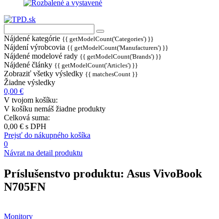
Nájdené kategórie
{{ getModelCount('Categories') }}
Nájdení výrobcovia
{{ getModelCount('Manufacturers') }}
Nájdené modelové rady
{{ getModelCount('Brands') }}
Nájdené články
{{ getModelCount('Articles') }}
Zobraziť všetky výsledky
{{ matchesCount }}
Žiadne výsledky
0,00 €
V tvojom košíku:
V košíku nemáš žiadne produkty
Celková suma:
0,00 €
s DPH
Prejsť do nákupného košíka
0
Návrat na detail produktu
Príslušenstvo produktu:
Asus VivoBook
N705FN
Monitory