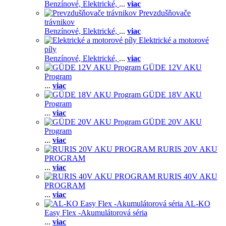
Benzínové,
Elektrické,
...
viac
Prevzdušňovače
trávnikov
Benzínové,
Elektrické,
...
viac
Elektrické a motorové
píly
Benzínové,
Elektrické,
...
viac
GÜDE 12V AKU
Program
...
viac
GÜDE 18V AKU
Program
...
viac
GÜDE 20V AKU
Program
...
viac
RURIS 20V AKU
PROGRAM
...
viac
RURIS 40V AKU
PROGRAM
...
viac
AL-KO
Easy Flex -Akumulátorová séria
...
viac