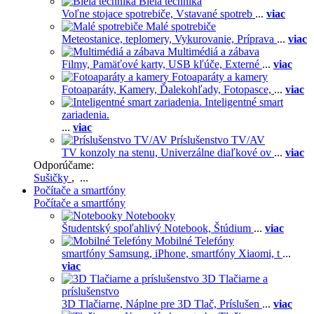
Biela technika
Voľne stojace spotrebiče,
Vstavané spotreb
...
viac
Malé spotrebiče
Meteostanice, teplomery,
Vykurovanie,
Príprava
...
viac
Multimédiá a zábava
Filmy,
Pamäťové karty,
USB kľúče,
Externé
...
viac
Fotoaparáty a kamery
Fotoaparáty,
Kamery,
Ďalekohľady,
Fotopasce,
...
viac
Inteligentné smart
zariadenia.
...
viac
Príslušenstvo TV/AV
TV konzoly na stenu,
Univerzálne diaľkové ov
...
viac
Odporúčame:
Sušičky
, ...
Počítače a smartfóny
Počítače a smartfóny
Notebooky
Študentský spoľahlivý Notebook,
Štúdium
...
viac
Mobilné Telefóny
smartfóny Samsung,
iPhone,
smartfóny Xiaomi,
t
...
viac
3D Tlačiarne a
príslušenstvo
3D Tlačiarne,
Náplne pre 3D Tlač,
Príslušen
...
viac