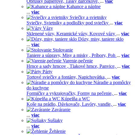
Obrúsky papierové,
Tašky darčekové,
...
viac
Kahance a náplne
...
viac
Sviečky a svietniky
Sviečky,
Svietníky a podložky pod sviečky
...
viac
Vázy
Sklenené vázy,
Keramické vázy,
Kovové vázy
...
viac
Dózy, misy, taniere sklo
...
viac
Stolovanie
Taniere a súpravy,
Misy a misky ,
Príbory,
Poh
...
viac
Varenie,pečenie
Hrnce a sady hrncov ,
Tlakové hrnce,
Panvice,
...
viac
Párty
Tortové sviečky a fontány,
Napichovátka,
...
viac
Náradie a pomôcky
do kuchyne
Formičky a vykrajovačky,
Formy na pečenie,
...
viac
Kúpelňa a WC
Koše na prádlo,
Dávkovače,
Lavóry, vandle,
...
viac
Zaváranie
...
viac
Sušiaky
...
viac
Žehlenie