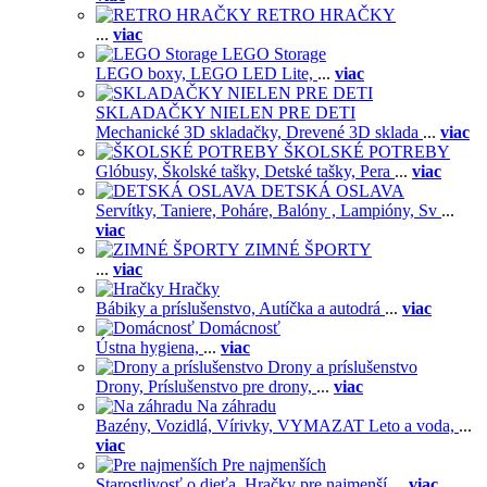
RETRO HRAČKY
...
viac
LEGO Storage
LEGO boxy,
LEGO LED Lite,
...
viac
SKLADAČKY NIELEN PRE DETI
Mechanické 3D skladačky,
Drevené 3D sklada
...
viac
ŠKOLSKÉ POTREBY
Glóbusy,
Školské tašky,
Detské tašky,
Pera
...
viac
DETSKÁ OSLAVA
Servítky,
Taniere,
Poháre,
Balóny ,
Lampióny,
Sv
...
viac
ZIMNÉ ŠPORTY
...
viac
Hračky
Bábiky a príslušenstvo,
Autíčka a autodrá
...
viac
Domácnosť
Ústna hygiena,
...
viac
Drony a príslušenstvo
Drony,
Príslušenstvo pre drony,
...
viac
Na záhradu
Bazény,
Vozidlá,
Vírivky,
VYMAZAT Leto a voda,
...
viac
Pre najmenších
Starostlivosť o dieťa,
Hračky pre najmenší
...
viac