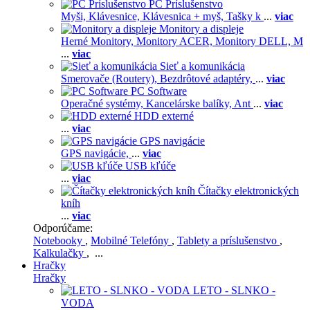
PC Príslušenstvo
Myši,
Klávesnice,
Klávesnica + myš,
Tašky k
...
viac
Monitory a displeje
Herné Monitory,
Monitory ACER,
Monitory DELL,
M
...
viac
Sieť a komunikácia
Smerovače (Routery),
Bezdrôtové adaptéry,
...
viac
PC Software
Operačné systémy,
Kancelárske balíky,
Ant
...
viac
HDD externé
...
viac
GPS navigácie
GPS navigácie,
...
viac
USB kľúče
...
viac
Čítačky elektronických
kníh
...
viac
Odporúčame:
Notebooky
,
Mobilné Telefóny
,
Tablety a príslušenstvo
,
Kalkulačky
, ...
Hračky
Hračky
LETO - SLNKO -
VODA