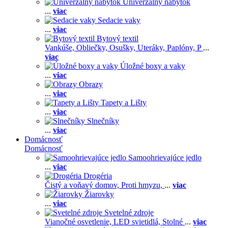
Univerzálny nábytok
...
viac
Sedacie vaky
...
viac
Bytový textil
Vankúše,
Obliečky,
Osušky,
Uteráky,
Paplóny,
P
...
viac
Úložné boxy a vaky
...
viac
Obrazy
...
viac
Tapety a Lišty
...
viac
Slnečníky
...
viac
Domácnosť
Domácnosť
Samoohrievajúce jedlo
...
viac
Drogéria
Čistý a voňavý domov,
Proti hmyzu,
...
viac
Žiarovky
...
viac
Svetelné zdroje
Vianočné osvetlenie,
LED svietidlá,
Stolné
...
viac