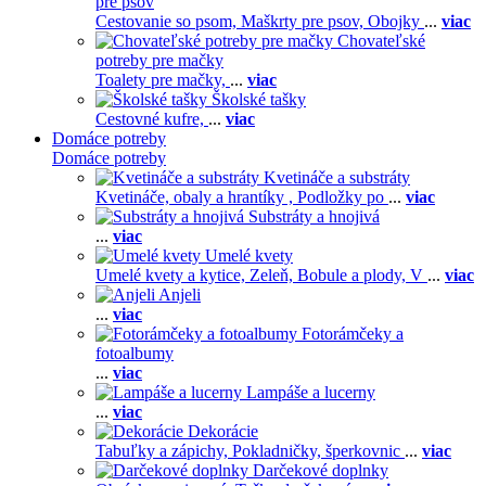
pre psov
Cestovanie so psom,
Maškrty pre psov,
Obojky
...
viac
Chovateľské
potreby pre mačky
Toalety pre mačky,
...
viac
Školské tašky
Cestovné kufre,
...
viac
Domáce potreby
Domáce potreby
Kvetináče a substráty
Kvetináče, obaly a hrantíky ,
Podložky po
...
viac
Substráty a hnojivá
...
viac
Umelé kvety
Umelé kvety a kytice,
Zeleň,
Bobule a plody,
V
...
viac
Anjeli
...
viac
Fotorámčeky a
fotoalbumy
...
viac
Lampáše a lucerny
...
viac
Dekorácie
Tabuľky a zápichy,
Pokladničky, šperkovnic
...
viac
Darčekové doplnky