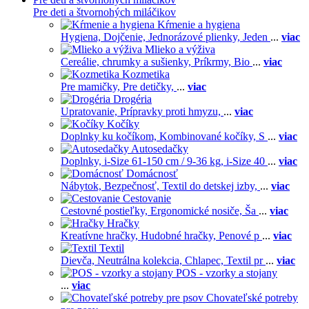
Pre deti a štvornohých miláčikov
Kŕmenie a hygiena
Hygiena,
Dojčenie,
Jednorázové plienky,
Jeden
...
viac
Mlieko a výživa
Cereálie, chrumky a sušienky,
Príkrmy,
Bio
...
viac
Kozmetika
Pre mamičky,
Pre detičky,
...
viac
Drogéria
Upratovanie,
Prípravky proti hmyzu,
...
viac
Kočíky
Doplnky ku kočíkom,
Kombinované kočíky,
S
...
viac
Autosedačky
Doplnky,
i-Size 61-150 cm / 9-36 kg,
i-Size 40
...
viac
Domácnosť
Nábytok,
Bezpečnosť,
Textil do detskej izby,
...
viac
Cestovanie
Cestovné postieľky,
Ergonomické nosiče,
Ša
...
viac
Hračky
Kreatívne hračky,
Hudobné hračky,
Penové p
...
viac
Textil
Dievča,
Neutrálna kolekcia,
Chlapec,
Textil pr
...
viac
POS - vzorky a stojany
...
viac
Chovateľské potreby