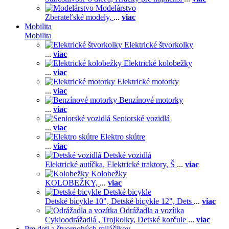
Modelárstvo
Zberateľské modely,
...
viac
Mobilita
Mobilita
Elektrické štvorkolky
...
viac
Elektrické kolobežky
...
viac
Elektrické motorky
...
viac
Benzínové motorky
...
viac
Seniorské vozidlá
...
viac
Elektro skútre
...
viac
Detské vozidlá
Elektrické autíčka,
Elektrické traktory,
Š
...
viac
Kolobežky
KOLOBEŽKY,
...
viac
Detské bicykle
Detské bicykle 10",
Detské bicykle 12",
Dets
...
viac
Odrážadla a vozítka
Cykloodrážadlá ,
Trojkolky,
Detské korčule
...
viac
Pre deti a štvornohých miláčikov