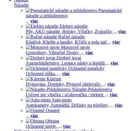
Náradie
Pneumatické
náradie a príslušenstvo
...
viac
Elektro náradie
Píly,
AKU náradie,
Brúsky,
Vŕtačky,
Zváračky
...
viac
Ručné náradie
Kladivá,
Kliešte a hasáky,
Kľúče a gola sad
...
viac
Motorové stroje
Generátory,
Vibračné Dosky,
...
viac
Drobný tovar
Autopríslušenstvo,
Lepiace pásky a lepidlá
...
viac
Ochranné pomôcky
Ochranné rúška,
...
viac
Kúrenie
Dymovina,
Doplnky,
Plynové ohrievače,
...
viac
Náradie-Príslušenstvo
Určené pre vŕtačku / uťahovačku / elektric
...
viac
Auto-moto
Autokamery,
Autorádiá,
Držiaky na telefóny,
...
viac
Ostatné
...
viac
Obrana
Ochranné spreje,
...
viac