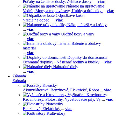
Poťahy na žehliace dosky,
Žehliace dosky,
...
viac
Náradie na upratovanie
Vedrá ,
Mopy a mopové sety,
Hubky a drôtenky
...
viac
Odpadkové koše
Vrecia na odpad,
...
viac
Nákupné tašky a košíky
...
viac
Úložné boxy a vaky
...
viac
Balenie a obalový
material
...
viac
Doplnky do domácnosti
Ochranné doplnky ,
Nástenné hodiny a budíky
...
viac
Náhradné diely
...
viac
Záhrada
Záhrada
Kosačky
Akumulátorové,
Benzínové,
Elektrické,
Robot
...
viac
Vyžínače a Krovinorezy
Krovinorezy,
Plotostrihy,
Vyvetvovacie píly,
Vy
...
viac
Plotostrihy
Benzínové,
Elektrické,
...
viac
Kultivátory