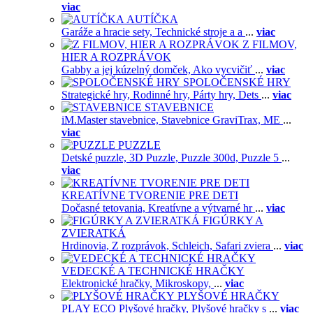
viac
AUTÍČKA
Garáže a hracie sety,
Technické stroje a a
...
viac
Z FILMOV,
HIER A ROZPRÁVOK
Gabby a jej kúzelný domček,
Ako vycvičiť
...
viac
SPOLOČENSKÉ HRY
Strategické hry,
Rodinné hry,
Párty hry,
Dets
...
viac
STAVEBNICE
iM.Master stavebnice,
Stavebnice GraviTrax,
ME
...
viac
PUZZLE
Detské puzzle,
3D Puzzle,
Puzzle 300d,
Puzzle 5
...
viac
KREATÍVNE TVORENIE PRE DETI
Dočasné tetovania,
Kreatívne a výtvarné hr
...
viac
FIGÚRKY A
ZVIERATKÁ
Hrdinovia,
Z rozprávok,
Schleich,
Safari zviera
...
viac
VEDECKÉ A TECHNICKÉ HRAČKY
Elektronické hračky,
Mikroskopy,
...
viac
PLYŠOVÉ HRAČKY
PLAY ECO Plyšové hračky,
Plyšové hračky s
...
viac