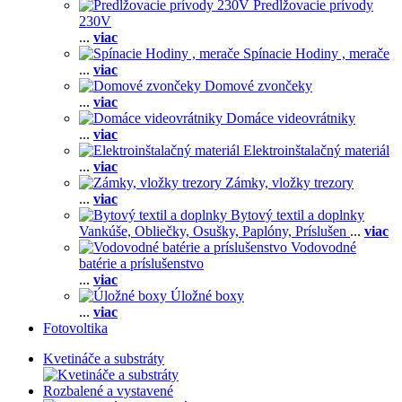
Predlžovacie prívody
230V
...
viac
Spínacie Hodiny , merače
...
viac
Domové zvončeky
...
viac
Domáce videovrátniky
...
viac
Elektroinštalačný materiál
...
viac
Zámky, vložky trezory
...
viac
Bytový textil a doplnky
Vankúše,
Obliečky,
Osušky,
Paplóny,
Príslušen
...
viac
Vodovodné
batérie a príslušenstvo
...
viac
Úložné boxy
...
viac
Fotovoltika
Kvetináče a substráty
Rozbalené a vystavené