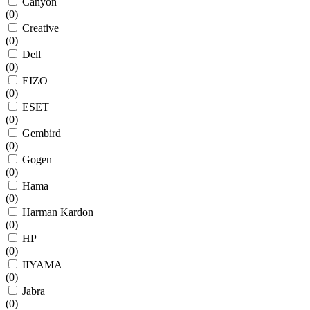
Canyon
(
0
)
Creative
(
0
)
Dell
(
0
)
EIZO
(
0
)
ESET
(
0
)
Gembird
(
0
)
Gogen
(
0
)
Hama
(
0
)
Harman Kardon
(
0
)
HP
(
0
)
IIYAMA
(
0
)
Jabra
(
0
)