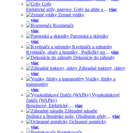
Grily
Elektrické grily, panvice,
Grily na uhlie a
...
viac
Zemné vrtáky
...
viac
Rozmetače
...
viac
Pareniská a skleníky
...
viac
Kvetináče a substráty
Kvetináče, obaly a hrantíky ,
Podložky po
...
viac
Dekorácie do záhrady
...
viac
Záhradné traktory, ridery
...
viac
Voziky, fúriky a
transportéry
...
viac
Vysokotlakové
čističe (WAPky)
Benzínové,
Elektrické,
...
viac
Záhradné náradie
Nožnice a štepárske nože,
Obrábanie pôdy
...
viac
Ochranné pomôcky
...
viac
Postrekovače