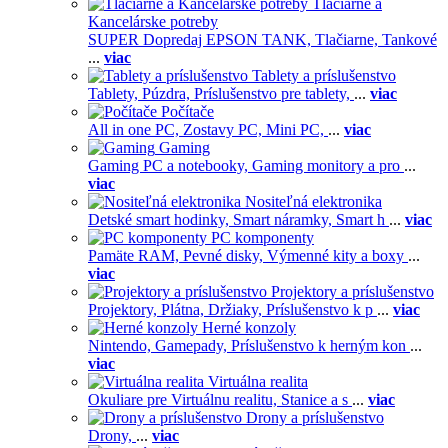
Tlačiarne a
Kancelárske potreby
SUPER Dopredaj EPSON TANK,
Tlačiarne,
Tankové
...
viac
Tablety a príslušenstvo
Tablety,
Púzdra,
Príslušenstvo pre tablety,
...
viac
Počítače
All in one PC,
Zostavy PC,
Mini PC,
...
viac
Gaming
Gaming PC a notebooky,
Gaming monitory a pro
...
viac
Nositeľná elektronika
Detské smart hodinky,
Smart náramky,
Smart h
...
viac
PC komponenty
Pamäte RAM,
Pevné disky,
Výmenné kity a boxy
...
viac
Projektory a príslušenstvo
Projektory,
Plátna,
Držiaky,
Príslušenstvo k p
...
viac
Herné konzoly
Nintendo,
Gamepady,
Príslušenstvo k herným kon
...
viac
Virtuálna realita
Okuliare pre Virtuálnu realitu,
Stanice a s
...
viac
Drony a príslušenstvo
Drony,
...
viac