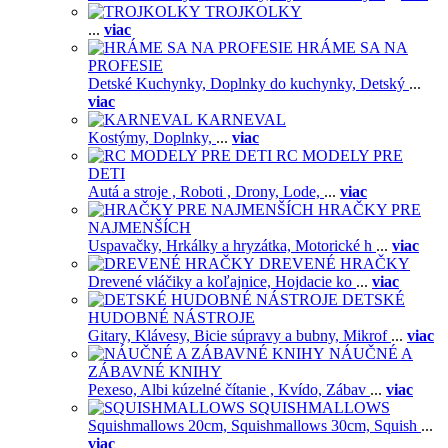
TROJKOLKY
...
viac
HRÁME SA NA
PROFESIE
Detské Kuchynky,
Doplnky do kuchynky,
Detský
...
viac
KARNEVAL
Kostýmy,
Doplnky,
...
viac
RC MODELY PRE
DETI
Autá a stroje ,
Roboti ,
Drony,
Lode,
...
viac
HRAČKY PRE
NAJMENŠÍCH
Uspavačky,
Hrkálky a hryzátka,
Motorické h
...
viac
DREVENÉ HRAČKY
Drevené vláčiky a koľajnice,
Hojdacie ko
...
viac
DETSKÉ
HUDOBNÉ NÁSTROJE
Gitary,
Klávesy,
Bicie súpravy a bubny,
Mikrof
...
viac
NÁUČNÉ A
ZÁBAVNÉ KNIHY
Pexeso,
Albi kúzelné čítanie ,
Kvído,
Zábav
...
viac
SQUISHMALLOWS
Squishmallows 20cm,
Squishmallows 30cm,
Squish
...
viac