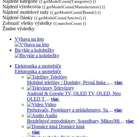
Nájdené kategórie
{{ getModelCount('Categories') }}
Nájdení výrobcovia
{{ getModelCount('Manufacturers') }}
Nájdené modelové rady
{{ getModelCount('Brands') }}
Nájdené články
{{ getModelCount('Articles') }}
Zobraziť všetky výsledky
{{ matchesCount }}
Žiadne výsledky
Výbava na leto
Bicykle a kolobežky
Elektronika a spotrebiče
Elektronika a spotrebiče
Telefóny
Mobilné telefóny / Doplnky,
Pevná linka -
...
viac
Televízory
Android & Google TV,
OLED TV,
QLED, Neo
QLED T
...
viac
Video
Prehrávače,
Projektory a príslušenstvo,
Sa
...
viac
Audio
Bezdrôtové reproduktory,
Soundbary,
Mikro/Mi
...
viac
Domáce kiná
...
viac