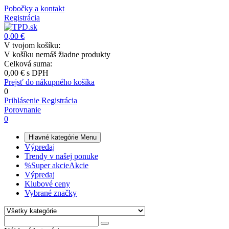
Pobočky a kontakt
Registrácia
0,00 €
V tvojom košíku:
V košíku nemáš žiadne produkty
Celková suma:
0,00 €
s DPH
Prejsť do nákupného košíka
0
Prihlásenie
Registrácia
Porovnanie
0
Hlavné kategórie
Menu
Výpredaj
Trendy v našej ponuke
%
Super akcie
Akcie
Výpredaj
Klubové ceny
Vybrané značky