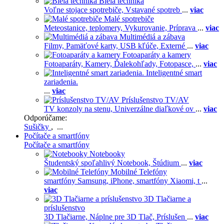
Biela technika
Voľne stojace spotrebiče,
Vstavané spotreb
...
viac
Malé spotrebiče
Meteostanice, teplomery,
Vykurovanie,
Príprava
...
viac
Multimédiá a zábava
Filmy,
Pamäťové karty,
USB kľúče,
Externé
...
viac
Fotoaparáty a kamery
Fotoaparáty,
Kamery,
Ďalekohľady,
Fotopasce,
...
viac
Inteligentné smart
zariadenia.
...
viac
Príslušenstvo TV/AV
TV konzoly na stenu,
Univerzálne diaľkové ov
...
viac
Odporúčame:
Sušičky
, ...
Počítače a smartfóny
Počítače a smartfóny
Notebooky
Študentský spoľahlivý Notebook,
Štúdium
...
viac
Mobilné Telefóny
smartfóny Samsung,
iPhone,
smartfóny Xiaomi,
t
...
viac
3D Tlačiarne a
príslušenstvo
3D Tlačiarne,
Náplne pre 3D Tlač,
Príslušen
...
viac