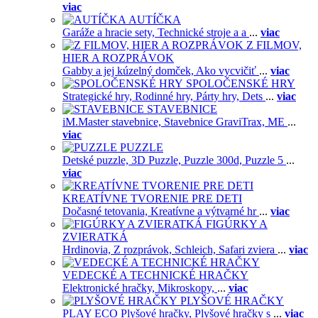
viac
AUTÍČKA
Garáže a hracie sety,
Technické stroje a a
...
viac
Z FILMOV,
HIER A ROZPRÁVOK
Gabby a jej kúzelný domček,
Ako vycvičiť
...
viac
SPOLOČENSKÉ HRY
Strategické hry,
Rodinné hry,
Párty hry,
Dets
...
viac
STAVEBNICE
iM.Master stavebnice,
Stavebnice GraviTrax,
ME
...
viac
PUZZLE
Detské puzzle,
3D Puzzle,
Puzzle 300d,
Puzzle 5
...
viac
KREATÍVNE TVORENIE PRE DETI
Dočasné tetovania,
Kreatívne a výtvarné hr
...
viac
FIGÚRKY A
ZVIERATKÁ
Hrdinovia,
Z rozprávok,
Schleich,
Safari zviera
...
viac
VEDECKÉ A TECHNICKÉ HRAČKY
Elektronické hračky,
Mikroskopy,
...
viac
PLYŠOVÉ HRAČKY
PLAY ECO Plyšové hračky,
Plyšové hračky s
...
viac