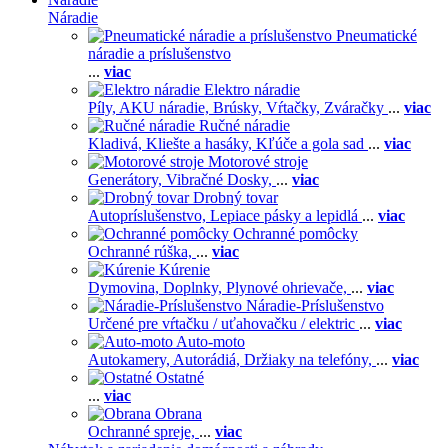
Náradie
Pneumatické
náradie a príslušenstvo
...
viac
Elektro náradie
Píly,
AKU náradie,
Brúsky,
Vŕtačky,
Zváračky
...
viac
Ručné náradie
Kladivá,
Kliešte a hasáky,
Kľúče a gola sad
...
viac
Motorové stroje
Generátory,
Vibračné Dosky,
...
viac
Drobný tovar
Autopríslušenstvo,
Lepiace pásky a lepidlá
...
viac
Ochranné pomôcky
Ochranné rúška,
...
viac
Kúrenie
Dymovina,
Doplnky,
Plynové ohrievače,
...
viac
Náradie-Príslušenstvo
Určené pre vŕtačku / uťahovačku / elektric
...
viac
Auto-moto
Autokamery,
Autorádiá,
Držiaky na telefóny,
...
viac
Ostatné
...
viac
Obrana
Ochranné spreje,
...
viac