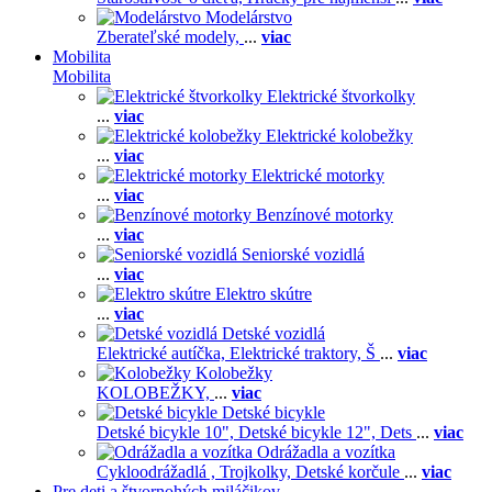
Modelárstvo
Zberateľské modely,
...
viac
Mobilita
Mobilita
Elektrické štvorkolky
...
viac
Elektrické kolobežky
...
viac
Elektrické motorky
...
viac
Benzínové motorky
...
viac
Seniorské vozidlá
...
viac
Elektro skútre
...
viac
Detské vozidlá
Elektrické autíčka,
Elektrické traktory,
Š
...
viac
Kolobežky
KOLOBEŽKY,
...
viac
Detské bicykle
Detské bicykle 10",
Detské bicykle 12",
Dets
...
viac
Odrážadla a vozítka
Cykloodrážadlá ,
Trojkolky,
Detské korčule
...
viac
Pre deti a štvornohých miláčikov