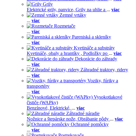
Grily
Elektrické grily, panvice,
Grily na uhlie a
...
viac
Zemné vrtáky
...
viac
Rozmetače
...
viac
Pareniská a skleníky
...
viac
Kvetináče a substráty
Kvetináče, obaly a hrantíky ,
Podložky po
...
viac
Dekorácie do záhrady
...
viac
Záhradné traktory, ridery
...
viac
Voziky, fúriky a
transportéry
...
viac
Vysokotlakové
čističe (WAPky)
Benzínové,
Elektrické,
...
viac
Záhradné náradie
Nožnice a štepárske nože,
Obrábanie pôdy
...
viac
Ochranné pomôcky
...
viac
Postrekovače