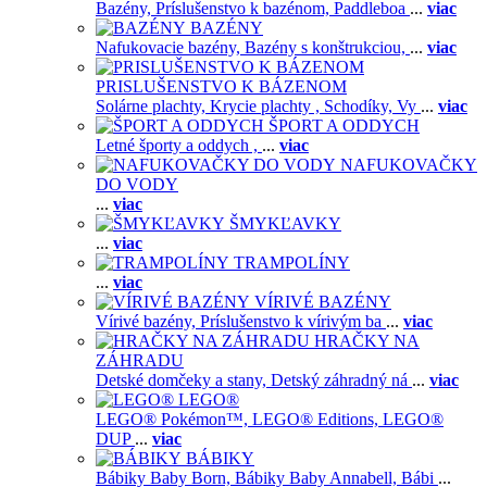
Bazény,
Príslušenstvo k bazénom,
Paddleboa
...
viac
BAZÉNY
Nafukovacie bazény,
Bazény s konštrukciou,
...
viac
PRISLUŠENSTVO K BÁZENOM
Solárne plachty,
Krycie plachty ,
Schodíky,
Vy
...
viac
ŠPORT A ODDYCH
Letné športy a oddych ,
...
viac
NAFUKOVAČKY
DO VODY
...
viac
ŠMYKĽAVKY
...
viac
TRAMPOLÍNY
...
viac
VÍRIVÉ BAZÉNY
Vírivé bazény,
Príslušenstvo k vírivým ba
...
viac
HRAČKY NA
ZÁHRADU
Detské domčeky a stany,
Detský záhradný ná
...
viac
LEGO®
LEGO® Pokémon™,
LEGO® Editions,
LEGO®
DUP
...
viac
BÁBIKY
Bábiky Baby Born,
Bábiky Baby Annabell,
Bábi
...