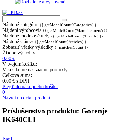
Nájdené kategórie
{{ getModelCount('Categories') }}
Nájdení výrobcovia
{{ getModelCount('Manufacturers') }}
Nájdené modelové rady
{{ getModelCount('Brands') }}
Nájdené články
{{ getModelCount('Articles') }}
Zobraziť všetky výsledky
{{ matchesCount }}
Žiadne výsledky
0,00 €
V tvojom košíku:
V košíku nemáš žiadne produkty
Celková suma:
0,00 €
s DPH
Prejsť do nákupného košíka
0
Návrat na detail produktu
Príslušenstvo produktu:
Gorenje
IK640CLI
Riad