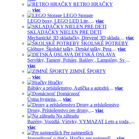
RETRO HRAČKY
...
viac
LEGO Storage
LEGO boxy,
LEGO LED Lite,
...
viac
SKLADAČKY NIELEN PRE DETI
Mechanické 3D skladačky,
Drevené 3D sklada
...
viac
ŠKOLSKÉ POTREBY
Glóbusy,
Školské tašky,
Detské tašky,
Pera
...
viac
DETSKÁ OSLAVA
Servítky,
Taniere,
Poháre,
Balóny ,
Lampióny,
Sv
...
viac
ZIMNÉ ŠPORTY
...
viac
Hračky
Bábiky a príslušenstvo,
Autíčka a autodrá
...
viac
Domácnosť
Ústna hygiena,
...
viac
Drony a príslušenstvo
Drony,
Príslušenstvo pre drony,
...
viac
Na záhradu
Bazény,
Vozidlá,
Vírivky,
VYMAZAT Leto a voda,
...
viac
Pre najmenších
Starostlivosť o dieťa,
Hračky pre najmenší
...
viac