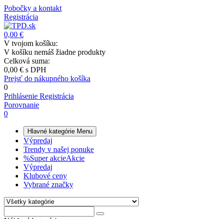
Pobočky a kontakt
Registrácia
0,00 €
V tvojom košíku:
V košíku nemáš žiadne produkty
Celková suma:
0,00 €
s DPH
Prejsť do nákupného košíka
0
Prihlásenie
Registrácia
Porovnanie
0
Hlavné kategórie
Menu
Výpredaj
Trendy v našej ponuke
%
Super akcie
Akcie
Výpredaj
Klubové ceny
Vybrané značky