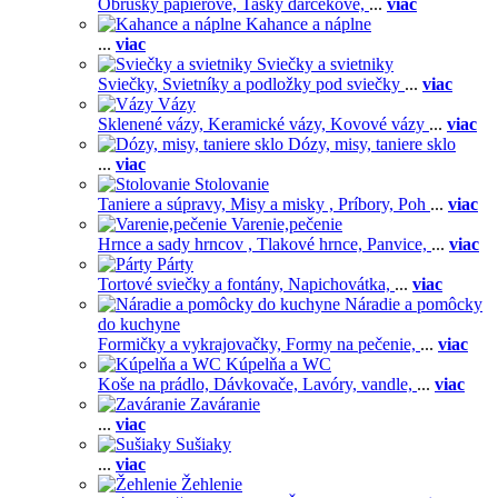
Obrúsky papierové,
Tašky darčekové,
...
viac
Kahance a náplne
...
viac
Sviečky a svietniky
Sviečky,
Svietníky a podložky pod sviečky
...
viac
Vázy
Sklenené vázy,
Keramické vázy,
Kovové vázy
...
viac
Dózy, misy, taniere sklo
...
viac
Stolovanie
Taniere a súpravy,
Misy a misky ,
Príbory,
Poh
...
viac
Varenie,pečenie
Hrnce a sady hrncov ,
Tlakové hrnce,
Panvice,
...
viac
Párty
Tortové sviečky a fontány,
Napichovátka,
...
viac
Náradie a pomôcky
do kuchyne
Formičky a vykrajovačky,
Formy na pečenie,
...
viac
Kúpelňa a WC
Koše na prádlo,
Dávkovače,
Lavóry, vandle,
...
viac
Zaváranie
...
viac
Sušiaky
...
viac
Žehlenie