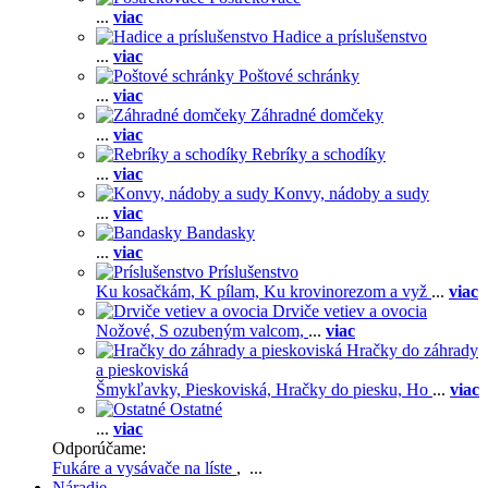
...
viac
Hadice a príslušenstvo
...
viac
Poštové schránky
...
viac
Záhradné domčeky
...
viac
Rebríky a schodíky
...
viac
Konvy, nádoby a sudy
...
viac
Bandasky
...
viac
Príslušenstvo
Ku kosačkám,
K pílam,
Ku krovinorezom a vyž
...
viac
Drviče vetiev a ovocia
Nožové,
S ozubeným valcom,
...
viac
Hračky do záhrady
a pieskoviská
Šmykľavky,
Pieskoviská,
Hračky do piesku,
Ho
...
viac
Ostatné
...
viac
Odporúčame:
Fukáre a vysávače na líste
, ...
Náradie