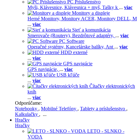
PC Príslušenstvo
Myši,
Klávesnice,
Klávesnica + myš,
Tašky k
...
viac
Monitory a displeje
Herné Monitory,
Monitory ACER,
Monitory DELL,
M
...
viac
Sieť a komunikácia
Smerovače (Routery),
Bezdrôtové adaptéry,
...
viac
PC Software
Operačné systémy,
Kancelárske balíky,
Ant
...
viac
HDD externé
...
viac
GPS navigácie
GPS navigácie,
...
viac
USB kľúče
...
viac
Čítačky elektronických
kníh
...
viac
Odporúčame:
Notebooky
,
Mobilné Telefóny
,
Tablety a príslušenstvo
,
Kalkulačky
, ...
Hračky
Hračky
LETO - SLNKO -
VODA