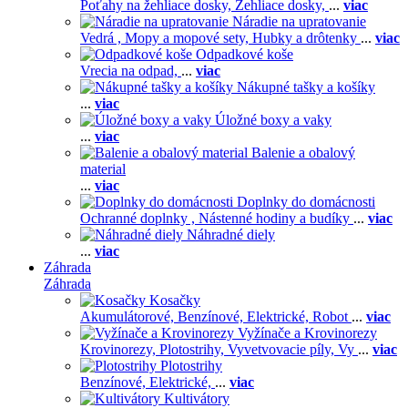
Poťahy na žehliace dosky,
Žehliace dosky,
...
viac
Náradie na upratovanie
Vedrá ,
Mopy a mopové sety,
Hubky a drôtenky
...
viac
Odpadkové koše
Vrecia na odpad,
...
viac
Nákupné tašky a košíky
...
viac
Úložné boxy a vaky
...
viac
Balenie a obalový
material
...
viac
Doplnky do domácnosti
Ochranné doplnky ,
Nástenné hodiny a budíky
...
viac
Náhradné diely
...
viac
Záhrada
Záhrada
Kosačky
Akumulátorové,
Benzínové,
Elektrické,
Robot
...
viac
Vyžínače a Krovinorezy
Krovinorezy,
Plotostrihy,
Vyvetvovacie píly,
Vy
...
viac
Plotostrihy
Benzínové,
Elektrické,
...
viac
Kultivátory