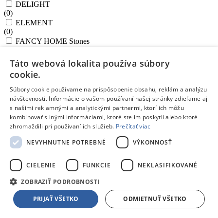
DELIGHT
(
0
)
ELEMENT
(
0
)
FANCY HOME Stones
(
0
)
FEELWOOD
Táto webová lokalita používa súbory
(
0
)
cookie.
GrandCHEF
(
0
)
Súbory cookie používame na prispôsobenie obsahu, reklám a analýzu
GrandCHEF+
návštevnosti. Informácie o vašom používaní našej stránky zdieľame aj
(
0
)
s našimi reklamnými a analytickými partnermi, ktorí ich môžu
HANDY
kombinovať s inými informáciami, ktoré ste im poskytli alebo ktoré
(
0
)
zhromaždili pri používaní ich služieb.
Prečítať viac
Harmony
NEVYHNUTNE POTREBNÉ
VÝKONNOSŤ
(
0
)
HOME PROFI
(
0
)
CIELENIE
FUNKCIE
NEKLASIFIKOVANÉ
i-Premium Stone
(
0
)
ZOBRAZIŤ PODROBNOSTI
Ingenio Unlimited
(
0
)
PRIJAŤ VŠETKO
ODMIETNUŤ VŠETKO
MagicHome
(
0
)