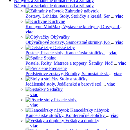
Nábytok a zariadenie domácnosti a záhrady
Nábytok a zariadenie domácnosti a záhrady
Záhradný nábytok
Zostavy,
Lehátka,
Stoly,
Stoličky a kreslá,
Ser
...
viac
Kuchyne
Kuchyne MiniMax,
Vystavené kuchyne,
Drezy a d
...
viac
Obývačky
Obývačkové zostavy,
Samostatné skrinky,
Ko
...
viac
Detské izby
Postele,
Písacie stoly,
Kancelárske stoličky
...
viac
Spálne
Postele,
Rošty,
Matrace a toppery,
Šatníky,
Noč
...
viac
Predsiene
Predsieňové zostavy,
Botníky,
Samostatné sk
...
viac
Stoly a stoličky
Jedálenské stoly,
Jedálenské a barové stol
...
viac
Sedačky
...
viac
Písacie stoly
...
viac
Kancelársky nábytok
Kancelárske stoličky,
Konferenčné stoličky
...
viac
Vešiaky a doplnky
...
viac