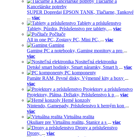
Tlačiarne a
Kancelárske potreby
SUPER Dopredaj EPSON TANK,
Tlačiarne,
Tankové
...
viac
Tablety a príslušenstvo
Tablety,
Púzdra,
Príslušenstvo pre tablety,
...
viac
Počítače
All in one PC,
Zostavy PC,
Mini PC,
...
viac
Gaming
Gaming PC a notebooky,
Gaming monitory a pro
...
viac
Nositeľná elektronika
Detské smart hodinky,
Smart náramky,
Smart h
...
viac
PC komponenty
Pamäte RAM,
Pevné disky,
Výmenné kity a boxy
...
viac
Projektory a príslušenstvo
Projektory,
Plátna,
Držiaky,
Príslušenstvo k p
...
viac
Herné konzoly
Nintendo,
Gamepady,
Príslušenstvo k herným kon
...
viac
Virtuálna realita
Okuliare pre Virtuálnu realitu,
Stanice a s
...
viac
Drony a príslušenstvo
Drony,
...
viac