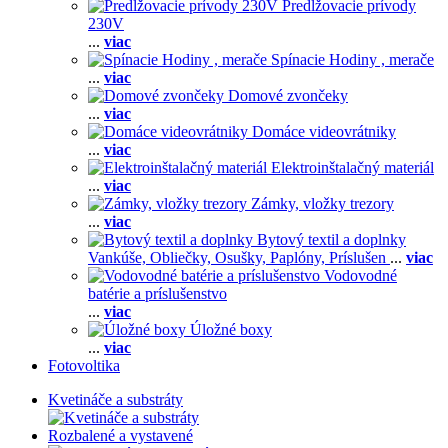
Predlžovacie prívody
230V
...
viac
Spínacie Hodiny , merače
...
viac
Domové zvončeky
...
viac
Domáce videovrátniky
...
viac
Elektroinštalačný materiál
...
viac
Zámky, vložky trezory
...
viac
Bytový textil a doplnky
Vankúše,
Obliečky,
Osušky,
Paplóny,
Príslušen
...
viac
Vodovodné
batérie a príslušenstvo
...
viac
Úložné boxy
...
viac
Fotovoltika
Kvetináče a substráty
Rozbalené a vystavené