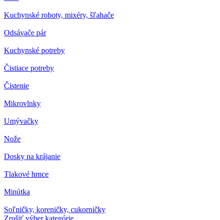
Kuchynské roboty, mixéry, šľahače
Odsávače pár
Kuchynské potreby
Čistiace potreby
Čistenie
Mikrovlnky
Umývačky
Nože
Dosky na krájanie
Tlakové hrnce
Minútka
Soľničky, koreničky, cukorničky
Zrušiť výber kategórie