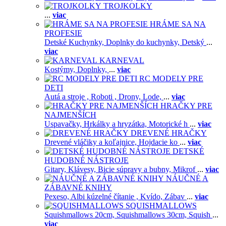
TROJKOLKY
...
viac
HRÁME SA NA
PROFESIE
Detské Kuchynky,
Doplnky do kuchynky,
Detský
...
viac
KARNEVAL
Kostýmy,
Doplnky,
...
viac
RC MODELY PRE
DETI
Autá a stroje ,
Roboti ,
Drony,
Lode,
...
viac
HRAČKY PRE
NAJMENŠÍCH
Uspavačky,
Hrkálky a hryzátka,
Motorické h
...
viac
DREVENÉ HRAČKY
Drevené vláčiky a koľajnice,
Hojdacie ko
...
viac
DETSKÉ
HUDOBNÉ NÁSTROJE
Gitary,
Klávesy,
Bicie súpravy a bubny,
Mikrof
...
viac
NÁUČNÉ A
ZÁBAVNÉ KNIHY
Pexeso,
Albi kúzelné čítanie ,
Kvído,
Zábav
...
viac
SQUISHMALLOWS
Squishmallows 20cm,
Squishmallows 30cm,
Squish
...
viac