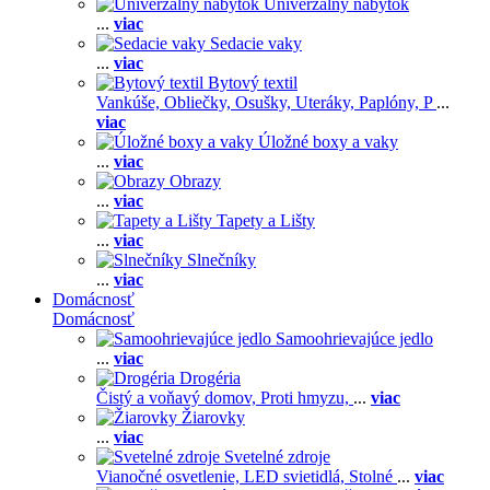
Univerzálny nábytok
...
viac
Sedacie vaky
...
viac
Bytový textil
Vankúše,
Obliečky,
Osušky,
Uteráky,
Paplóny,
P
...
viac
Úložné boxy a vaky
...
viac
Obrazy
...
viac
Tapety a Lišty
...
viac
Slnečníky
...
viac
Domácnosť
Domácnosť
Samoohrievajúce jedlo
...
viac
Drogéria
Čistý a voňavý domov,
Proti hmyzu,
...
viac
Žiarovky
...
viac
Svetelné zdroje
Vianočné osvetlenie,
LED svietidlá,
Stolné
...
viac