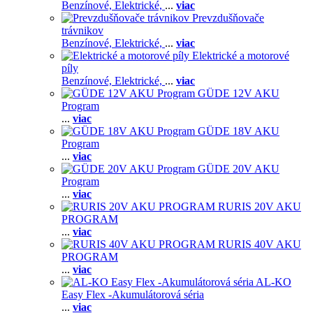
Benzínové,
Elektrické,
...
viac
Prevzdušňovače
trávnikov
Benzínové,
Elektrické,
...
viac
Elektrické a motorové
píly
Benzínové,
Elektrické,
...
viac
GÜDE 12V AKU
Program
...
viac
GÜDE 18V AKU
Program
...
viac
GÜDE 20V AKU
Program
...
viac
RURIS 20V AKU
PROGRAM
...
viac
RURIS 40V AKU
PROGRAM
...
viac
AL-KO
Easy Flex -Akumulátorová séria
...
viac