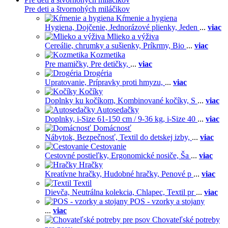
Pre deti a štvornohých miláčikov
Kŕmenie a hygiena
Hygiena,
Dojčenie,
Jednorázové plienky,
Jeden
...
viac
Mlieko a výživa
Cereálie, chrumky a sušienky,
Príkrmy,
Bio
...
viac
Kozmetika
Pre mamičky,
Pre detičky,
...
viac
Drogéria
Upratovanie,
Prípravky proti hmyzu,
...
viac
Kočíky
Doplnky ku kočíkom,
Kombinované kočíky,
S
...
viac
Autosedačky
Doplnky,
i-Size 61-150 cm / 9-36 kg,
i-Size 40
...
viac
Domácnosť
Nábytok,
Bezpečnosť,
Textil do detskej izby,
...
viac
Cestovanie
Cestovné postieľky,
Ergonomické nosiče,
Ša
...
viac
Hračky
Kreatívne hračky,
Hudobné hračky,
Penové p
...
viac
Textil
Dievča,
Neutrálna kolekcia,
Chlapec,
Textil pr
...
viac
POS - vzorky a stojany
...
viac
Chovateľské potreby