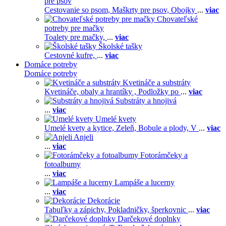
pre psov
Cestovanie so psom,
Maškrty pre psov,
Obojky
...
viac
Chovateľské
potreby pre mačky
Toalety pre mačky,
...
viac
Školské tašky
Cestovné kufre,
...
viac
Domáce potreby
Domáce potreby
Kvetináče a substráty
Kvetináče, obaly a hrantíky ,
Podložky po
...
viac
Substráty a hnojivá
...
viac
Umelé kvety
Umelé kvety a kytice,
Zeleň,
Bobule a plody,
V
...
viac
Anjeli
...
viac
Fotorámčeky a
fotoalbumy
...
viac
Lampáše a lucerny
...
viac
Dekorácie
Tabuľky a zápichy,
Pokladničky, šperkovnic
...
viac
Darčekové doplnky