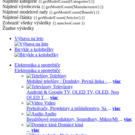
Nájdené kategórie
{{ getModelCount('Categories') }}
Nájdení výrobcovia
{{ getModelCount('Manufacturers') }}
Nájdené modelové rady
{{ getModelCount('Brands') }}
Nájdené články
{{ getModelCount('Articles') }}
Zobraziť všetky výsledky
{{ matchesCount }}
Žiadne výsledky
Výbava na leto
Bicykle a kolobežky
Elektronika a spotrebiče
Elektronika a spotrebiče
Telefóny
Mobilné telefóny / Doplnky,
Pevná linka -
...
viac
Televízory
Android & Google TV,
OLED TV,
QLED, Neo
QLED T
...
viac
Video
Prehrávače,
Projektory a príslušenstvo,
Sa
...
viac
Audio
Bezdrôtové reproduktory,
Soundbary,
Mikro/Mi
...
viac
Domáce kiná
...
viac