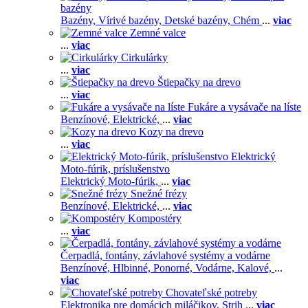
bazény
Bazény,
Vírivé bazény,
Detské bazény,
Chém
...
viac
Zemné valce
...
viac
Cirkulárky
...
viac
Štiepačky na drevo
...
viac
Fukáre a vysávače na líste
Benzínové,
Elektrické,
...
viac
Kozy na drevo
...
viac
Elektrický
Moto-fúrik, príslušenstvo
Elektrický Moto-fúrik,
...
viac
Snežné frézy
Benzínové,
Elektrické,
...
viac
Kompostéry
...
viac
Čerpadlá, fontány, závlahové systémy a vodárne
Benzínové,
Hlbinné,
Ponorné,
Vodárne,
Kalové,
...
viac
Chovateľské potreby
Elektronika pre domácich miláčikov,
Strih
...
viac