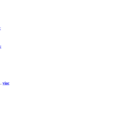
c
c
..
viac