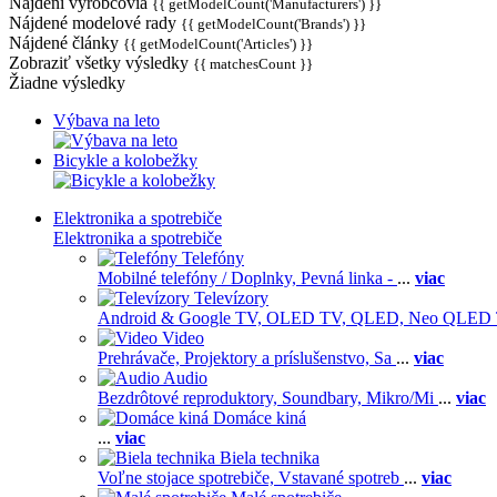
Nájdení výrobcovia
{{ getModelCount('Manufacturers') }}
Nájdené modelové rady
{{ getModelCount('Brands') }}
Nájdené články
{{ getModelCount('Articles') }}
Zobraziť všetky výsledky
{{ matchesCount }}
Žiadne výsledky
Výbava na leto
Bicykle a kolobežky
Elektronika a spotrebiče
Elektronika a spotrebiče
Telefóny
Mobilné telefóny / Doplnky,
Pevná linka -
...
viac
Televízory
Android & Google TV,
OLED TV,
QLED, Neo QLED
Video
Prehrávače,
Projektory a príslušenstvo,
Sa
...
viac
Audio
Bezdrôtové reproduktory,
Soundbary,
Mikro/Mi
...
viac
Domáce kiná
...
viac
Biela technika
Voľne stojace spotrebiče,
Vstavané spotreb
...
viac