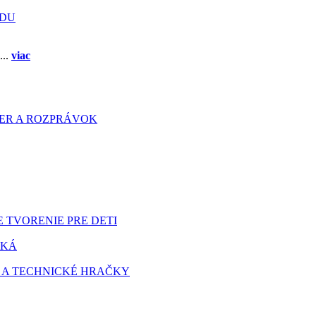
ADU
...
viac
HIER A ROZPRÁVOK
 TVORENIE PRE DETI
TKÁ
 A TECHNICKÉ HRAČKY