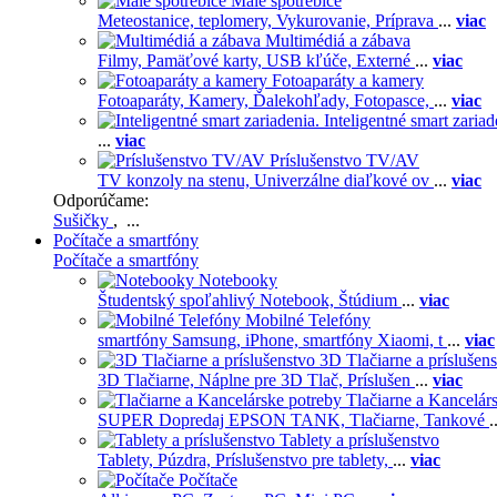
Malé spotrebiče
Meteostanice, teplomery,
Vykurovanie,
Príprava
...
viac
Multimédiá a zábava
Filmy,
Pamäťové karty,
USB kľúče,
Externé
...
viac
Fotoaparáty a kamery
Fotoaparáty,
Kamery,
Ďalekohľady,
Fotopasce,
...
viac
Inteligentné smart zariad
...
viac
Príslušenstvo TV/AV
TV konzoly na stenu,
Univerzálne diaľkové ov
...
viac
Odporúčame:
Sušičky
, ...
Počítače a smartfóny
Počítače a smartfóny
Notebooky
Študentský spoľahlivý Notebook,
Štúdium
...
viac
Mobilné Telefóny
smartfóny Samsung,
iPhone,
smartfóny Xiaomi,
t
...
viac
3D Tlačiarne a príslušen
3D Tlačiarne,
Náplne pre 3D Tlač,
Príslušen
...
viac
Tlačiarne a Kancelár
SUPER Dopredaj EPSON TANK,
Tlačiarne,
Tankové
.
Tablety a príslušenstvo
Tablety,
Púzdra,
Príslušenstvo pre tablety,
...
viac
Počítače