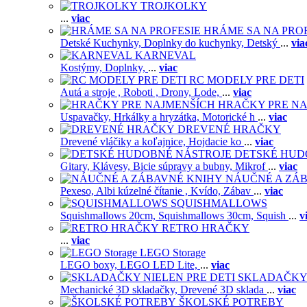
TROJKOLKY
...
viac
HRÁME SA NA PRO
Detské Kuchynky,
Doplnky do kuchynky,
Detský
...
via
KARNEVAL
Kostýmy,
Doplnky,
...
viac
RC MODELY PRE DETI
Autá a stroje ,
Roboti ,
Drony,
Lode,
...
viac
HRAČKY PRE NA
Uspavačky,
Hrkálky a hryzátka,
Motorické h
...
viac
DREVENÉ HRAČKY
Drevené vláčiky a koľajnice,
Hojdacie ko
...
viac
DETSKÉ HUD
Gitary,
Klávesy,
Bicie súpravy a bubny,
Mikrof
...
viac
NÁUČNÉ A ZÁ
Pexeso,
Albi kúzelné čítanie ,
Kvído,
Zábav
...
viac
SQUISHMALLOWS
Squishmallows 20cm,
Squishmallows 30cm,
Squish
...
v
RETRO HRAČKY
...
viac
LEGO Storage
LEGO boxy,
LEGO LED Lite,
...
viac
SKLADAČKY 
Mechanické 3D skladačky,
Drevené 3D sklada
...
viac
ŠKOLSKÉ POTREBY