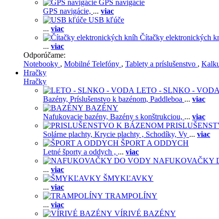
GPS navigácie
GPS navigácie,
...
viac
USB kľúče
...
viac
Čítačky elektronických k
...
viac
Odporúčame:
Notebooky
,
Mobilné Telefóny
,
Tablety a príslušenstvo
,
Kalk
Hračky
Hračky
LETO - SLNKO - VOD
Bazény,
Príslušenstvo k bazénom,
Paddleboa
...
viac
BAZÉNY
Nafukovacie bazény,
Bazény s konštrukciou,
...
viac
PRISLUŠENS
Solárne plachty,
Krycie plachty ,
Schodíky,
Vy
...
viac
ŠPORT A ODDYCH
Letné športy a oddych ,
...
viac
NAFUKOVAČKY 
...
viac
ŠMYKĽAVKY
...
viac
TRAMPOLÍNY
...
viac
VÍRIVÉ BAZÉNY