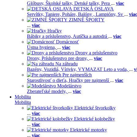
Glóbusy,
Školské tašky,
Detské tašky,
Pera
...
viac
DETSKÁ OSLAVA
Servítky,
Taniere,
Poháre,
Balóny ,
Lampióny,
Sv
...
via
ZIMNÉ ŠPORTY
...
viac
Hračky
Bábiky a príslušenstvo,
Autíčka a autodrá
...
viac
Domácnosť
Ústna hygiena,
...
viac
Drony a príslušenstvo
Drony,
Príslušenstvo pre drony,
...
viac
Na záhradu
Bazény,
Vozidlá,
Vírivky,
VYMAZAT Leto a voda,
...
v
Pre najmenších
Starostlivosť o dieťa,
Hračky pre najmenší
...
viac
Modelárstvo
Zberateľské modely,
...
viac
Mobilita
Mobilita
Elektrické štvorkolky
...
viac
Elektrické kolobežky
...
viac
Elektrické motorky
...
viac