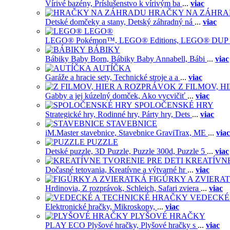
Vírivé bazény,
Príslušenstvo k vírivým ba
...
viac
HRAČKY NA ZÁHR
Detské domčeky a stany,
Detský záhradný ná
...
viac
LEGO®
LEGO® Pokémon™,
LEGO® Editions,
LEGO® DUP
BÁBIKY
Bábiky Baby Born,
Bábiky Baby Annabell,
Bábi
...
viac
AUTÍČKA
Garáže a hracie sety,
Technické stroje a a
...
viac
Z FILMOV, 
Gabby a jej kúzelný domček,
Ako vycvičiť
...
viac
SPOLOČENSKÉ HRY
Strategické hry,
Rodinné hry,
Párty hry,
Dets
...
viac
STAVEBNICE
iM.Master stavebnice,
Stavebnice GraviTrax,
ME
...
viac
PUZZLE
Detské puzzle,
3D Puzzle,
Puzzle 300d,
Puzzle 5
...
viac
KREATÍVNE
Dočasné tetovania,
Kreatívne a výtvarné hr
...
viac
FIGÚRKY A ZVIERA
Hrdinovia,
Z rozprávok,
Schleich,
Safari zviera
...
viac
VEDECKÉ
Elektronické hračky,
Mikroskopy,
...
viac
PLYŠOVÉ HRAČKY
PLAY ECO Plyšové hračky,
Plyšové hračky s
...
viac