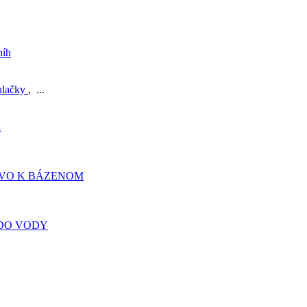
níh
ulačky
, ...
A
TVO K BÁZENOM
DO VODY