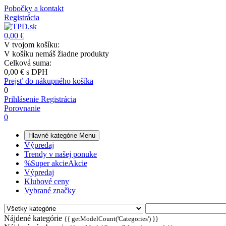
Pobočky a kontakt
Registrácia
0,00 €
V tvojom košíku:
V košíku nemáš žiadne produkty
Celková suma:
0,00 €
s DPH
Prejsť do nákupného košíka
0
Prihlásenie
Registrácia
Porovnanie
0
Hlavné kategórie
Menu
Výpredaj
Trendy v našej ponuke
%
Super akcie
Akcie
Výpredaj
Klubové ceny
Vybrané značky
Nájdené kategórie
{{ getModelCount('Categories') }}