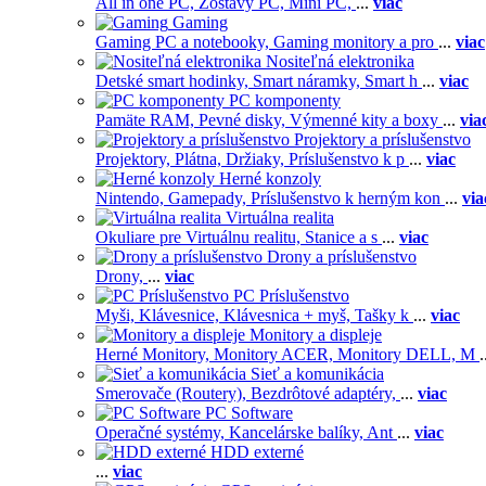
All in one PC,
Zostavy PC,
Mini PC,
...
viac
Gaming
Gaming PC a notebooky,
Gaming monitory a pro
...
viac
Nositeľná elektronika
Detské smart hodinky,
Smart náramky,
Smart h
...
viac
PC komponenty
Pamäte RAM,
Pevné disky,
Výmenné kity a boxy
...
via
Projektory a príslušenstvo
Projektory,
Plátna,
Držiaky,
Príslušenstvo k p
...
viac
Herné konzoly
Nintendo,
Gamepady,
Príslušenstvo k herným kon
...
via
Virtuálna realita
Okuliare pre Virtuálnu realitu,
Stanice a s
...
viac
Drony a príslušenstvo
Drony,
...
viac
PC Príslušenstvo
Myši,
Klávesnice,
Klávesnica + myš,
Tašky k
...
viac
Monitory a displeje
Herné Monitory,
Monitory ACER,
Monitory DELL,
M
.
Sieť a komunikácia
Smerovače (Routery),
Bezdrôtové adaptéry,
...
viac
PC Software
Operačné systémy,
Kancelárske balíky,
Ant
...
viac
HDD externé
...
viac