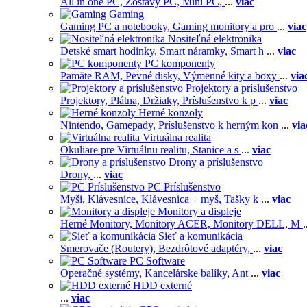
All in one PC,
Zostavy PC,
Mini PC,
...
viac
Gaming
Gaming PC a notebooky,
Gaming monitory a pro
...
viac
Nositeľná elektronika
Detské smart hodinky,
Smart náramky,
Smart h
...
viac
PC komponenty
Pamäte RAM,
Pevné disky,
Výmenné kity a boxy
...
via
Projektory a príslušenstvo
Projektory,
Plátna,
Držiaky,
Príslušenstvo k p
...
viac
Herné konzoly
Nintendo,
Gamepady,
Príslušenstvo k herným kon
...
via
Virtuálna realita
Okuliare pre Virtuálnu realitu,
Stanice a s
...
viac
Drony a príslušenstvo
Drony,
...
viac
PC Príslušenstvo
Myši,
Klávesnice,
Klávesnica + myš,
Tašky k
...
viac
Monitory a displeje
Herné Monitory,
Monitory ACER,
Monitory DELL,
M
.
Sieť a komunikácia
Smerovače (Routery),
Bezdrôtové adaptéry,
...
viac
PC Software
Operačné systémy,
Kancelárske balíky,
Ant
...
viac
HDD externé
...
viac