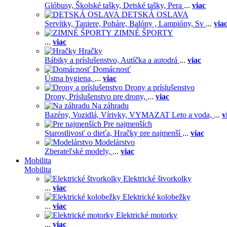
Glóbusy,
Školské tašky,
Detské tašky,
Pera
...
viac
DETSKÁ OSLAVA
Servítky,
Taniere,
Poháre,
Balóny ,
Lampióny,
Sv
...
via
ZIMNÉ ŠPORTY
...
viac
Hračky
Bábiky a príslušenstvo,
Autíčka a autodrá
...
viac
Domácnosť
Ústna hygiena,
...
viac
Drony a príslušenstvo
Drony,
Príslušenstvo pre drony,
...
viac
Na záhradu
Bazény,
Vozidlá,
Vírivky,
VYMAZAT Leto a voda,
...
v
Pre najmenších
Starostlivosť o dieťa,
Hračky pre najmenší
...
viac
Modelárstvo
Zberateľské modely,
...
viac
Mobilita
Mobilita
Elektrické štvorkolky
...
viac
Elektrické kolobežky
...
viac
Elektrické motorky
...
viac