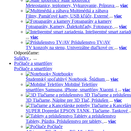
Malé spotrebiče
Meteostanice, teplomery,
Vykurovanie,
Príprava
...
viac
Multimédiá a zábava
Filmy,
Pamäťové karty,
USB kľúče,
Externé
...
viac
Fotoaparáty a kamery
Fotoaparáty,
Kamery,
Ďalekohľady,
Fotopasce,
...
viac
Inteligentné smart zariad
...
viac
Príslušenstvo TV/AV
TV konzoly na stenu,
Univerzálne diaľkové ov
...
viac
Odporúčame:
Sušičky
, ...
Počítače a smartfóny
Počítače a smartfóny
Notebooky
Študentský spoľahlivý Notebook,
Štúdium
...
viac
Mobilné Telefóny
smartfóny Samsung,
iPhone,
smartfóny Xiaomi,
t
...
viac
3D Tlačiarne a príslušen
3D Tlačiarne,
Náplne pre 3D Tlač,
Príslušen
...
viac
Tlačiarne a Kancelár
SUPER Dopredaj EPSON TANK,
Tlačiarne,
Tankové
.
Tablety a príslušenstvo
Tablety,
Púzdra,
Príslušenstvo pre tablety,
...
viac
Počítače