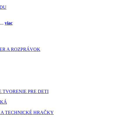
ADU
...
viac
HIER A ROZPRÁVOK
 TVORENIE PRE DETI
TKÁ
 A TECHNICKÉ HRAČKY