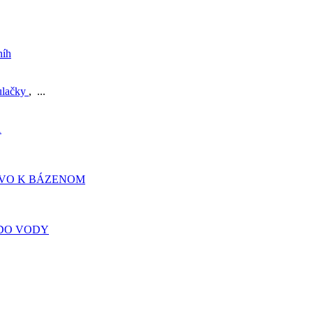
níh
ulačky
, ...
A
TVO K BÁZENOM
DO VODY