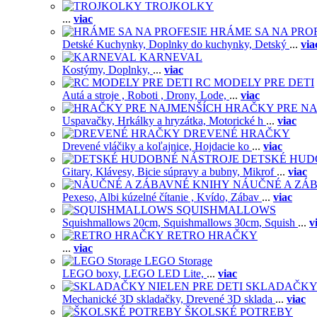
TROJKOLKY
...
viac
HRÁME SA NA PRO
Detské Kuchynky,
Doplnky do kuchynky,
Detský
...
via
KARNEVAL
Kostýmy,
Doplnky,
...
viac
RC MODELY PRE DETI
Autá a stroje ,
Roboti ,
Drony,
Lode,
...
viac
HRAČKY PRE NA
Uspavačky,
Hrkálky a hryzátka,
Motorické h
...
viac
DREVENÉ HRAČKY
Drevené vláčiky a koľajnice,
Hojdacie ko
...
viac
DETSKÉ HUD
Gitary,
Klávesy,
Bicie súpravy a bubny,
Mikrof
...
viac
NÁUČNÉ A ZÁ
Pexeso,
Albi kúzelné čítanie ,
Kvído,
Zábav
...
viac
SQUISHMALLOWS
Squishmallows 20cm,
Squishmallows 30cm,
Squish
...
v
RETRO HRAČKY
...
viac
LEGO Storage
LEGO boxy,
LEGO LED Lite,
...
viac
SKLADAČKY 
Mechanické 3D skladačky,
Drevené 3D sklada
...
viac
ŠKOLSKÉ POTREBY