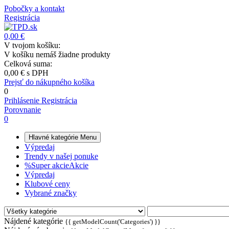
Pobočky a kontakt
Registrácia
0,00 €
V tvojom košíku:
V košíku nemáš žiadne produkty
Celková suma:
0,00 €
s DPH
Prejsť do nákupného košíka
0
Prihlásenie
Registrácia
Porovnanie
0
Hlavné kategórie
Menu
Výpredaj
Trendy v našej ponuke
%
Super akcie
Akcie
Výpredaj
Klubové ceny
Vybrané značky
Nájdené kategórie
{{ getModelCount('Categories') }}