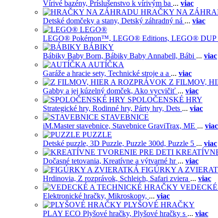
Vírivé bazény,
Príslušenstvo k vírivým ba
...
viac
HRAČKY NA ZÁHR
Detské domčeky a stany,
Detský záhradný ná
...
viac
LEGO®
LEGO® Pokémon™,
LEGO® Editions,
LEGO® DUP
BÁBIKY
Bábiky Baby Born,
Bábiky Baby Annabell,
Bábi
...
viac
AUTÍČKA
Garáže a hracie sety,
Technické stroje a a
...
viac
Z FILMOV, 
Gabby a jej kúzelný domček,
Ako vycvičiť
...
viac
SPOLOČENSKÉ HRY
Strategické hry,
Rodinné hry,
Párty hry,
Dets
...
viac
STAVEBNICE
iM.Master stavebnice,
Stavebnice GraviTrax,
ME
...
viac
PUZZLE
Detské puzzle,
3D Puzzle,
Puzzle 300d,
Puzzle 5
...
viac
KREATÍVNE
Dočasné tetovania,
Kreatívne a výtvarné hr
...
viac
FIGÚRKY A ZVIERA
Hrdinovia,
Z rozprávok,
Schleich,
Safari zviera
...
viac
VEDECKÉ
Elektronické hračky,
Mikroskopy,
...
viac
PLYŠOVÉ HRAČKY
PLAY ECO Plyšové hračky,
Plyšové hračky s
...
viac