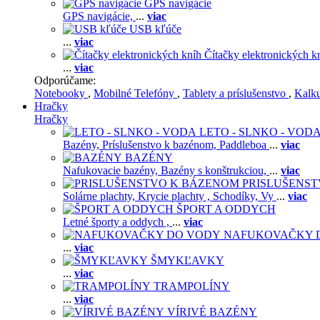
GPS navigácie
GPS navigácie,
...
viac
USB kľúče
...
viac
Čítačky elektronických k
...
viac
Odporúčame:
Notebooky
,
Mobilné Telefóny
,
Tablety a príslušenstvo
,
Kalk
Hračky
Hračky
LETO - SLNKO - VOD
Bazény,
Príslušenstvo k bazénom,
Paddleboa
...
viac
BAZÉNY
Nafukovacie bazény,
Bazény s konštrukciou,
...
viac
PRISLUŠENS
Solárne plachty,
Krycie plachty ,
Schodíky,
Vy
...
viac
ŠPORT A ODDYCH
Letné športy a oddych ,
...
viac
NAFUKOVAČKY 
...
viac
ŠMYKĽAVKY
...
viac
TRAMPOLÍNY
...
viac
VÍRIVÉ BAZÉNY