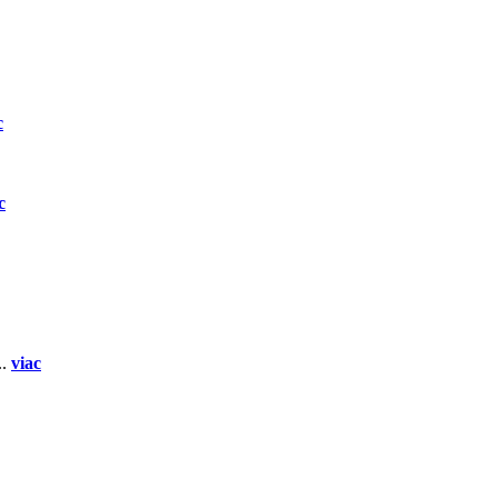
c
c
..
viac