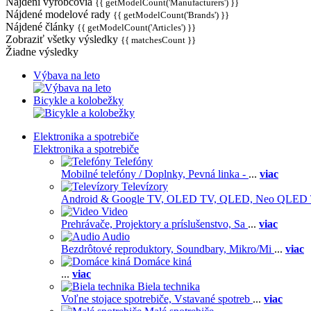
Nájdení výrobcovia
{{ getModelCount('Manufacturers') }}
Nájdené modelové rady
{{ getModelCount('Brands') }}
Nájdené články
{{ getModelCount('Articles') }}
Zobraziť všetky výsledky
{{ matchesCount }}
Žiadne výsledky
Výbava na leto
Bicykle a kolobežky
Elektronika a spotrebiče
Elektronika a spotrebiče
Telefóny
Mobilné telefóny / Doplnky,
Pevná linka -
...
viac
Televízory
Android & Google TV,
OLED TV,
QLED, Neo QLED
Video
Prehrávače,
Projektory a príslušenstvo,
Sa
...
viac
Audio
Bezdrôtové reproduktory,
Soundbary,
Mikro/Mi
...
viac
Domáce kiná
...
viac
Biela technika
Voľne stojace spotrebiče,
Vstavané spotreb
...
viac