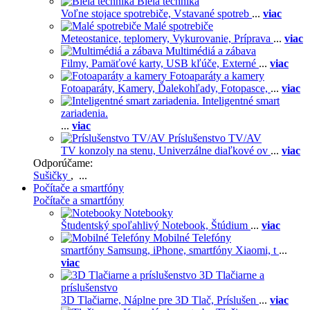
Biela technika
Voľne stojace spotrebiče,
Vstavané spotreb
...
viac
Malé spotrebiče
Meteostanice, teplomery,
Vykurovanie,
Príprava
...
viac
Multimédiá a zábava
Filmy,
Pamäťové karty,
USB kľúče,
Externé
...
viac
Fotoaparáty a kamery
Fotoaparáty,
Kamery,
Ďalekohľady,
Fotopasce,
...
viac
Inteligentné smart
zariadenia.
...
viac
Príslušenstvo TV/AV
TV konzoly na stenu,
Univerzálne diaľkové ov
...
viac
Odporúčame:
Sušičky
, ...
Počítače a smartfóny
Počítače a smartfóny
Notebooky
Študentský spoľahlivý Notebook,
Štúdium
...
viac
Mobilné Telefóny
smartfóny Samsung,
iPhone,
smartfóny Xiaomi,
t
...
viac
3D Tlačiarne a
príslušenstvo
3D Tlačiarne,
Náplne pre 3D Tlač,
Príslušen
...
viac