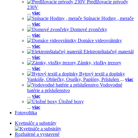
Predlžovacie prívody
230V
...
viac
Spínacie Hodiny , merače
...
viac
Domové zvončeky
...
viac
Domáce videovrátniky
...
viac
Elektroinštalačný materiál
...
viac
Zámky, vložky trezory
...
viac
Bytový textil a doplnky
Vankúše,
Obliečky,
Osušky,
Paplóny,
Príslušen
...
viac
Vodovodné
batérie a príslušenstvo
...
viac
Úložné boxy
...
viac
Fotovoltika
Kvetináče a substráty
Rozbalené a vystavené