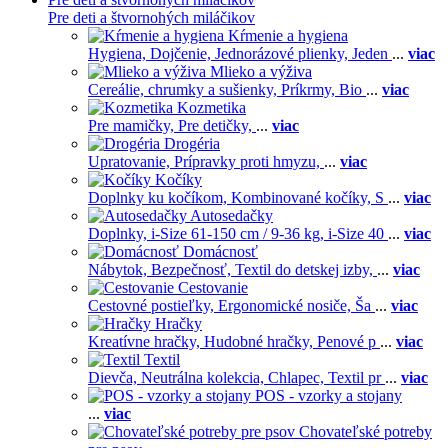
Pre deti a štvornohých miláčikov
Kŕmenie a hygiena
Hygiena,
Dojčenie,
Jednorázové plienky,
Jeden
...
viac
Mlieko a výživa
Cereálie, chrumky a sušienky,
Príkrmy,
Bio
...
viac
Kozmetika
Pre mamičky,
Pre detičky,
...
viac
Drogéria
Upratovanie,
Prípravky proti hmyzu,
...
viac
Kočíky
Doplnky ku kočíkom,
Kombinované kočíky,
S
...
viac
Autosedačky
Doplnky,
i-Size 61-150 cm / 9-36 kg,
i-Size 40
...
viac
Domácnosť
Nábytok,
Bezpečnosť,
Textil do detskej izby,
...
viac
Cestovanie
Cestovné postieľky,
Ergonomické nosiče,
Ša
...
viac
Hračky
Kreatívne hračky,
Hudobné hračky,
Penové p
...
viac
Textil
Dievča,
Neutrálna kolekcia,
Chlapec,
Textil pr
...
viac
POS - vzorky a stojany
...
viac
Chovateľské potreby