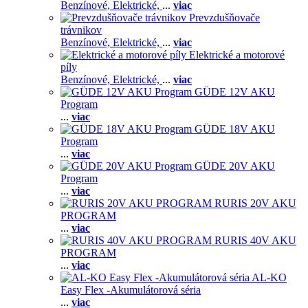
Benzínové,
Elektrické,
...
viac
Prevzdušňovače
trávnikov
Benzínové,
Elektrické,
...
viac
Elektrické a motorové
píly
Benzínové,
Elektrické,
...
viac
GÜDE 12V AKU
Program
...
viac
GÜDE 18V AKU
Program
...
viac
GÜDE 20V AKU
Program
...
viac
RURIS 20V AKU
PROGRAM
...
viac
RURIS 40V AKU
PROGRAM
...
viac
AL-KO
Easy Flex -Akumulátorová séria
...
viac