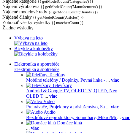
Nájdené kategórie
{{ getModelCount('Categories') }}
Nájdení výrobcovia
{{ getModelCount('Manufacturers') }}
Nájdené modelové rady
{{ getModelCount('Brands') }}
Nájdené články
{{ getModelCount('Articles') }}
Zobraziť všetky výsledky
{{ matchesCount }}
Žiadne výsledky
Výbava na leto
Bicykle a kolobežky
Elektronika a spotrebiče
Elektronika a spotrebiče
Telefóny
Mobilné telefóny / Doplnky,
Pevná linka -
...
viac
Televízory
Android & Google TV,
OLED TV,
QLED, Neo
QLED T
...
viac
Video
Prehrávače,
Projektory a príslušenstvo,
Sa
...
viac
Audio
Bezdrôtové reproduktory,
Soundbary,
Mikro/Mi
...
viac
Domáce kiná
...
viac