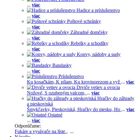
...
viac
Hadice a príslušenstvo
...
viac
Poštové schránky
...
viac
Záhradné domčeky
...
viac
Rebríky a schodíky
...
viac
Konvy, nádoby a sudy
...
viac
Bandasky
...
viac
Príslušenstvo
Ku kosačkám,
K pílam,
Ku krovinorezom a vyž
...
viac
Drviče vetiev a ovocia
Nožové,
S ozubeným valcom,
...
viac
Hračky do záhrady
a pieskoviská
Šmykľavky,
Pieskoviská,
Hračky do piesku,
Ho
...
viac
Ostatné
...
viac
Odporúčame:
Fukáre a vysávače na líste
, ...
Náradie