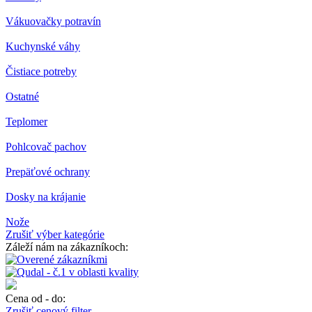
Vákuovačky potravín
Kuchynské váhy
Čistiace potreby
Ostatné
Teplomer
Pohlcovač pachov
Prepäťové ochrany
Dosky na krájanie
Nože
Zrušiť výber kategórie
Záleží nám na zákazníkoch:
Cena od - do:
Zrušiť cenový filter