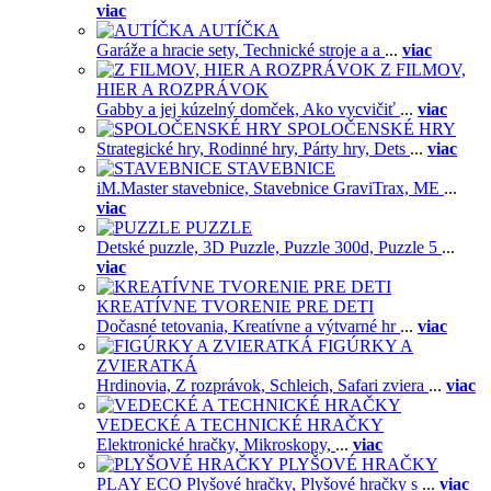
viac
AUTÍČKA
Garáže a hracie sety,
Technické stroje a a
...
viac
Z FILMOV,
HIER A ROZPRÁVOK
Gabby a jej kúzelný domček,
Ako vycvičiť
...
viac
SPOLOČENSKÉ HRY
Strategické hry,
Rodinné hry,
Párty hry,
Dets
...
viac
STAVEBNICE
iM.Master stavebnice,
Stavebnice GraviTrax,
ME
...
viac
PUZZLE
Detské puzzle,
3D Puzzle,
Puzzle 300d,
Puzzle 5
...
viac
KREATÍVNE TVORENIE PRE DETI
Dočasné tetovania,
Kreatívne a výtvarné hr
...
viac
FIGÚRKY A
ZVIERATKÁ
Hrdinovia,
Z rozprávok,
Schleich,
Safari zviera
...
viac
VEDECKÉ A TECHNICKÉ HRAČKY
Elektronické hračky,
Mikroskopy,
...
viac
PLYŠOVÉ HRAČKY
PLAY ECO Plyšové hračky,
Plyšové hračky s
...
viac