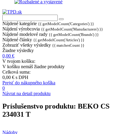
Nájdené kategórie
{{ getModelCount('Categories') }}
Nájdení výrobcovia
{{ getModelCount('Manufacturers') }}
Nájdené modelové rady
{{ getModelCount('Brands') }}
Nájdené články
{{ getModelCount('Articles') }}
Zobraziť všetky výsledky
{{ matchesCount }}
Žiadne výsledky
0,00 €
V tvojom košíku:
V košíku nemáš žiadne produkty
Celková suma:
0,00 €
s DPH
Prejsť do nákupného košíka
0
Návrat na detail produktu
Príslušenstvo produktu:
BEKO CS
234031 T
Nádoby