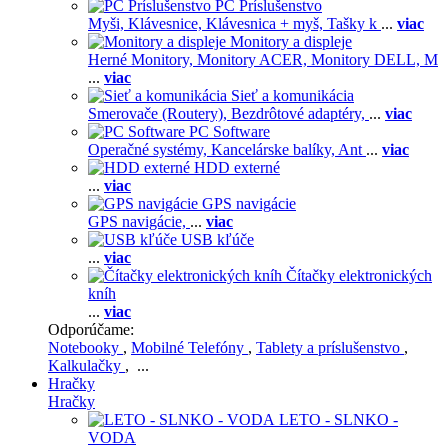
PC Príslušenstvo
Myši,
Klávesnice,
Klávesnica + myš,
Tašky k
...
viac
Monitory a displeje
Herné Monitory,
Monitory ACER,
Monitory DELL,
M
...
viac
Sieť a komunikácia
Smerovače (Routery),
Bezdrôtové adaptéry,
...
viac
PC Software
Operačné systémy,
Kancelárske balíky,
Ant
...
viac
HDD externé
...
viac
GPS navigácie
GPS navigácie,
...
viac
USB kľúče
...
viac
Čítačky elektronických
kníh
...
viac
Odporúčame:
Notebooky
,
Mobilné Telefóny
,
Tablety a príslušenstvo
,
Kalkulačky
, ...
Hračky
Hračky
LETO - SLNKO -
VODA