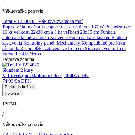
/
Vákuovačka potravín
Tefal VT254070
- Vákuová zváračka fólií
Popis
: Vákuovačka Vacupack Classic Príkon: 130 W Príslušenstvo:
10 ks veľkosti 22x30 cm a 8 ks veľkosti 28x35 cm Funkcia
automatické odsávanie a zatavenie Funkcia iba zatavenie Funkcia
zastavenia Kontrolný panel: Mechanický Kompatibilné pre šírku
sáčku do 31cm Dĺžka zatavenia: 31 cm cm Šírka zatavenia: 1 cm
Farba: Lesklá čierna
Doprava zdarma
Skladom 2 kusy
V
1 predajni
skladom
už dnes,
10.08.
u teba
74,90 €
s DPH
Pridať do košíka
Porovnať
170741
/
Vákuovačka potravín
LAICA VT3205
- Vakuovaci pristroj