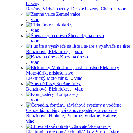
bazény
Bazény,
Vírivé bazény,
Detské bazény,
Chém
...
viac
Zemné valce
...
viac
Cirkulárky
...
viac
Štiepačky na drevo
...
viac
Fukáre a vysávače na líste
Benzínové,
Elektrické,
...
viac
Kozy na drevo
...
viac
Elektrický
Moto-fúrik, príslušenstvo
Elektrický Moto-fúrik,
...
viac
Snežné frézy
Benzínové,
Elektrické,
...
viac
Kompostéry
...
viac
Čerpadlá, fontány, závlahové systémy a vodárne
Benzínové,
Hlbinné,
Ponorné,
Vodárne,
Kalové,
...
viac
Chovateľské potreby
Elektronika pre domácich miláčikov,
Strih
...
viac