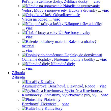
Poťahy na žehliace dosky,
Žehliace dosky,
...
viac
Náradie na upratovanie
Vedrá ,
Mopy a mopové sety,
Hubky a drôtenky
...
viac
Odpadkové koše
Vrecia na odpad,
...
viac
Nákupné tašky a košíky
...
viac
Úložné boxy a vaky
...
viac
Balenie a obalový
material
...
viac
Doplnky do domácnosti
Ochranné doplnky ,
Nástenné hodiny a budíky
...
viac
Náhradné diely
...
viac
Záhrada
Záhrada
Kosačky
Akumulátorové,
Benzínové,
Elektrické,
Robot
...
viac
Vyžínače a Krovinorezy
Krovinorezy,
Plotostrihy,
Vyvetvovacie píly,
Vy
...
viac
Plotostrihy
Benzínové,
Elektrické,
...
viac
Kultivátory