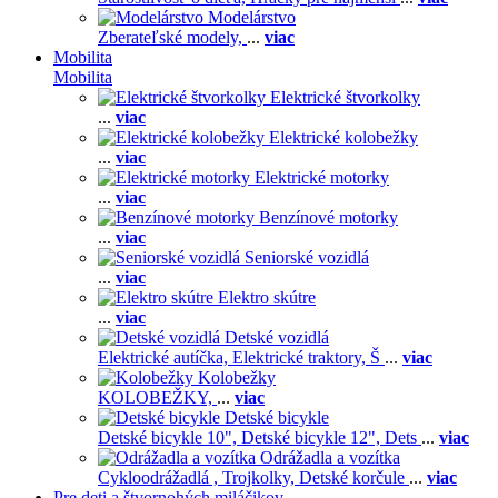
Modelárstvo
Zberateľské modely,
...
viac
Mobilita
Mobilita
Elektrické štvorkolky
...
viac
Elektrické kolobežky
...
viac
Elektrické motorky
...
viac
Benzínové motorky
...
viac
Seniorské vozidlá
...
viac
Elektro skútre
...
viac
Detské vozidlá
Elektrické autíčka,
Elektrické traktory,
Š
...
viac
Kolobežky
KOLOBEŽKY,
...
viac
Detské bicykle
Detské bicykle 10",
Detské bicykle 12",
Dets
...
viac
Odrážadla a vozítka
Cykloodrážadlá ,
Trojkolky,
Detské korčule
...
viac
Pre deti a štvornohých miláčikov