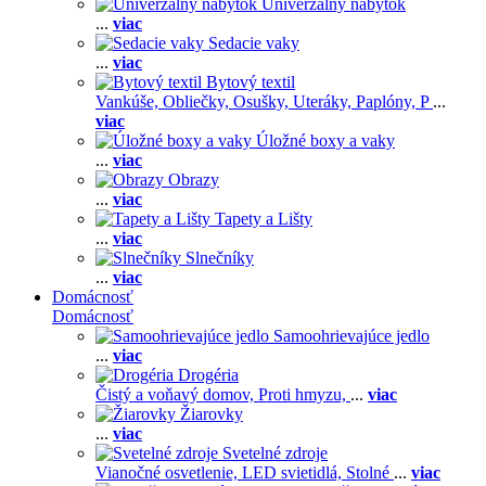
Univerzálny nábytok
...
viac
Sedacie vaky
...
viac
Bytový textil
Vankúše,
Obliečky,
Osušky,
Uteráky,
Paplóny,
P
...
viac
Úložné boxy a vaky
...
viac
Obrazy
...
viac
Tapety a Lišty
...
viac
Slnečníky
...
viac
Domácnosť
Domácnosť
Samoohrievajúce jedlo
...
viac
Drogéria
Čistý a voňavý domov,
Proti hmyzu,
...
viac
Žiarovky
...
viac
Svetelné zdroje
Vianočné osvetlenie,
LED svietidlá,
Stolné
...
viac