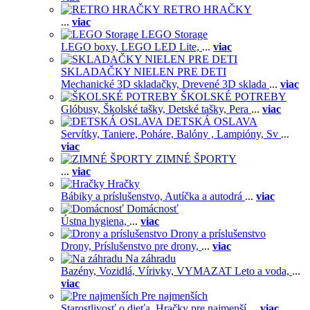
RETRO HRAČKY
...
viac
LEGO Storage
LEGO boxy,
LEGO LED Lite,
...
viac
SKLADAČKY NIELEN PRE DETI
Mechanické 3D skladačky,
Drevené 3D sklada
...
viac
ŠKOLSKÉ POTREBY
Glóbusy,
Školské tašky,
Detské tašky,
Pera
...
viac
DETSKÁ OSLAVA
Servítky,
Taniere,
Poháre,
Balóny ,
Lampióny,
Sv
...
viac
ZIMNÉ ŠPORTY
...
viac
Hračky
Bábiky a príslušenstvo,
Autíčka a autodrá
...
viac
Domácnosť
Ústna hygiena,
...
viac
Drony a príslušenstvo
Drony,
Príslušenstvo pre drony,
...
viac
Na záhradu
Bazény,
Vozidlá,
Vírivky,
VYMAZAT Leto a voda,
...
viac
Pre najmenších
Starostlivosť o dieťa,
Hračky pre najmenší
...
viac