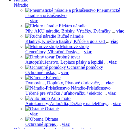
Náradie
Pneumatické
náradie a príslušenstvo
...
viac
Elektro náradie
Píly,
AKU náradie,
Brúsky,
Vŕtačky,
Zváračky
...
viac
Ručné náradie
Kladivá,
Kliešte a hasáky,
Kľúče a gola sad
...
viac
Motorové stroje
Generátory,
Vibračné Dosky,
...
viac
Drobný tovar
Autopríslušenstvo,
Lepiace pásky a lepidlá
...
viac
Ochranné pomôcky
Ochranné rúška,
...
viac
Kúrenie
Dymovina,
Doplnky,
Plynové ohrievače,
...
viac
Náradie-Príslušenstvo
Určené pre vŕtačku / uťahovačku / elektric
...
viac
Auto-moto
Autokamery,
Autorádiá,
Držiaky na telefóny,
...
viac
Ostatné
...
viac
Obrana
Ochranné spreje,
...
viac