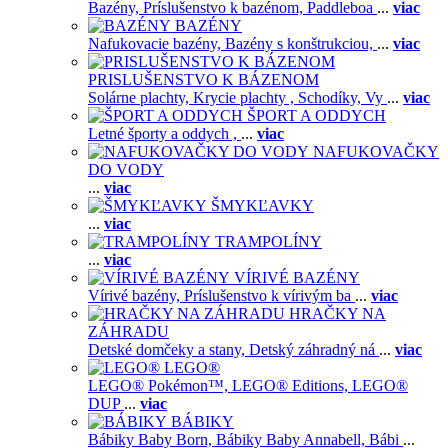
Bazény,
Príslušenstvo k bazénom,
Paddleboa
...
viac
BAZÉNY
Nafukovacie bazény,
Bazény s konštrukciou,
...
viac
PRISLUŠENSTVO K BÁZENOM
Solárne plachty,
Krycie plachty ,
Schodíky,
Vy
...
viac
ŠPORT A ODDYCH
Letné športy a oddych ,
...
viac
NAFUKOVAČKY
DO VODY
...
viac
ŠMYKĽAVKY
...
viac
TRAMPOLÍNY
...
viac
VÍRIVÉ BAZÉNY
Vírivé bazény,
Príslušenstvo k vírivým ba
...
viac
HRAČKY NA
ZÁHRADU
Detské domčeky a stany,
Detský záhradný ná
...
viac
LEGO®
LEGO® Pokémon™,
LEGO® Editions,
LEGO®
DUP
...
viac
BÁBIKY
Bábiky Baby Born,
Bábiky Baby Annabell,
Bábi
...