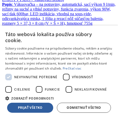
Popis
: Vákuovačka – na potraviny, automatická, sací výkon 9 l/min,
režimy na suché a vlhké potraviny, funkcia zvarenia, výkon 90W,
sací tlak 600bar, LED indikácia, vhodná na sous-vide,
odkvapkávajúca miska, 1 fólia a rezací nôž súčasťou balenia,
rozmery 5 × 37,3 × 8 cm (V × Š × H), hmotnosť 755g
Doprava zdarma
Táto webová lokalita používa súbory
Skladom 2 kusy
cookie.
V
2 predajniach
skladom
už dnes,
10.08.
u teba
41,90 €
s DPH
Súbory cookie používame na prispôsobenie obsahu, reklám a analýzu
Pridať do košíka
návštevnosti. Informácie o vašom používaní našej stránky zdieľame aj
Porovnať
s našimi reklamnými a analytickými partnermi, ktorí ich môžu
kombinovať s inými informáciami, ktoré ste im poskytli alebo ktoré
174365
zhromaždili pri používaní ich služieb.
Prečítať viac
/
NEVYHNUTNE POTREBNÉ
VÝKONNOSŤ
Vákuovačka potravín
CIELENIE
FUNKCIE
NEKLASIFIKOVANÉ
Concept VA0040
- Vákuová zváračka fólií
ZOBRAZIŤ PODROBNOSTI
Popis
: Automatické vákuovanie potravín LED osvetlenie tlačidiel
Voľba suchých a vlhkých potravín Zásobník pre zvyšnú vlhkosť
PRIJAŤ VŠETKO
ODMIETNUŤ VŠETKO
Tlačidlo s TURBO výkonom Protišmykové nožičky Rozmer: 38 x
15 x 6 cm Podtlak: 0,7 bar Farba: nerez s čiernymi detailmi Príkon:
120 W Napätie: 220 - 240 V