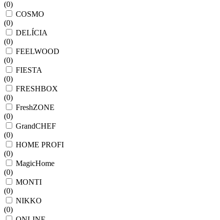
(
0
)
COSMO
(
0
)
DELÍCIA
(
0
)
FEELWOOD
(
0
)
FIESTA
(
0
)
FRESHBOX
(
0
)
FreshZONE
(
0
)
GrandCHEF
(
0
)
HOME PROFI
(
0
)
MagicHome
(
0
)
MONTI
(
0
)
NIKKO
(
0
)
ONLINE