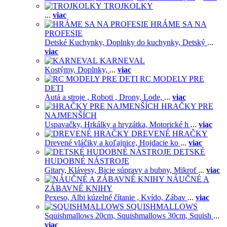
TROJKOLKY
...
viac
HRÁME SA NA
PROFESIE
Detské Kuchynky,
Doplnky do kuchynky,
Detský
...
viac
KARNEVAL
Kostýmy,
Doplnky,
...
viac
RC MODELY PRE
DETI
Autá a stroje ,
Roboti ,
Drony,
Lode,
...
viac
HRAČKY PRE
NAJMENŠÍCH
Uspavačky,
Hrkálky a hryzátka,
Motorické h
...
viac
DREVENÉ HRAČKY
Drevené vláčiky a koľajnice,
Hojdacie ko
...
viac
DETSKÉ
HUDOBNÉ NÁSTROJE
Gitary,
Klávesy,
Bicie súpravy a bubny,
Mikrof
...
viac
NÁUČNÉ A
ZÁBAVNÉ KNIHY
Pexeso,
Albi kúzelné čítanie ,
Kvído,
Zábav
...
viac
SQUISHMALLOWS
Squishmallows 20cm,
Squishmallows 30cm,
Squish
...
viac