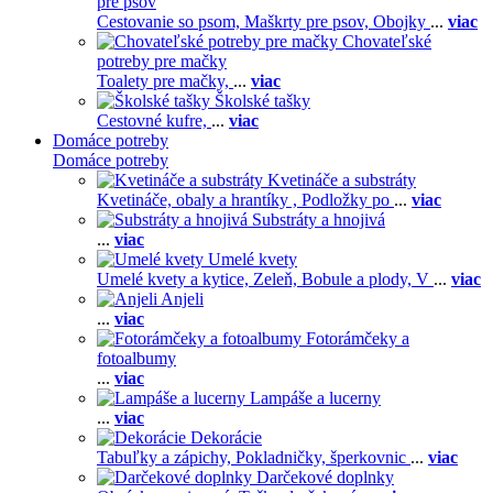
pre psov
Cestovanie so psom,
Maškrty pre psov,
Obojky
...
viac
Chovateľské
potreby pre mačky
Toalety pre mačky,
...
viac
Školské tašky
Cestovné kufre,
...
viac
Domáce potreby
Domáce potreby
Kvetináče a substráty
Kvetináče, obaly a hrantíky ,
Podložky po
...
viac
Substráty a hnojivá
...
viac
Umelé kvety
Umelé kvety a kytice,
Zeleň,
Bobule a plody,
V
...
viac
Anjeli
...
viac
Fotorámčeky a
fotoalbumy
...
viac
Lampáše a lucerny
...
viac
Dekorácie
Tabuľky a zápichy,
Pokladničky, šperkovnic
...
viac
Darčekové doplnky