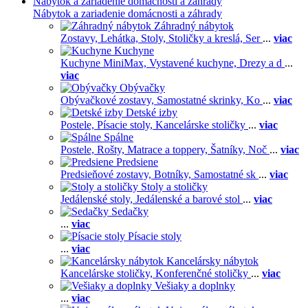
Nábytok a zariadenie domácnosti a záhrady
Nábytok a zariadenie domácnosti a záhrady
Záhradný nábytok
Zostavy,
Lehátka,
Stoly,
Stoličky a kreslá,
Ser
...
viac
Kuchyne
Kuchyne MiniMax,
Vystavené kuchyne,
Drezy a d
...
viac
Obývačky
Obývačkové zostavy,
Samostatné skrinky,
Ko
...
viac
Detské izby
Postele,
Písacie stoly,
Kancelárske stoličky
...
viac
Spálne
Postele,
Rošty,
Matrace a toppery,
Šatníky,
Noč
...
viac
Predsiene
Predsieňové zostavy,
Botníky,
Samostatné sk
...
viac
Stoly a stoličky
Jedálenské stoly,
Jedálenské a barové stol
...
viac
Sedačky
...
viac
Písacie stoly
...
viac
Kancelársky nábytok
Kancelárske stoličky,
Konferenčné stoličky
...
viac
Vešiaky a doplnky
...
viac