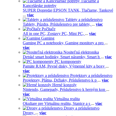
Tlačiarne a
Kancelárske potreby
SUPER Dopredaj EPSON TANK,
Tlačiarne,
Tankové
...
viac
Tablety a príslušenstvo
Tablety,
Púzdra,
Príslušenstvo pre tablety,
...
viac
Počítače
All in one PC,
Zostavy PC,
Mini PC,
...
viac
Gaming
Gaming PC a notebooky,
Gaming monitory a pro
...
viac
Nositeľná elektronika
Detské smart hodinky,
Smart náramky,
Smart h
...
viac
PC komponenty
Pamäte RAM,
Pevné disky,
Výmenné kity a boxy
...
viac
Projektory a príslušenstvo
Projektory,
Plátna,
Držiaky,
Príslušenstvo k p
...
viac
Herné konzoly
Nintendo,
Gamepady,
Príslušenstvo k herným kon
...
viac
Virtuálna realita
Okuliare pre Virtuálnu realitu,
Stanice a s
...
viac
Drony a príslušenstvo
Drony,
...
viac