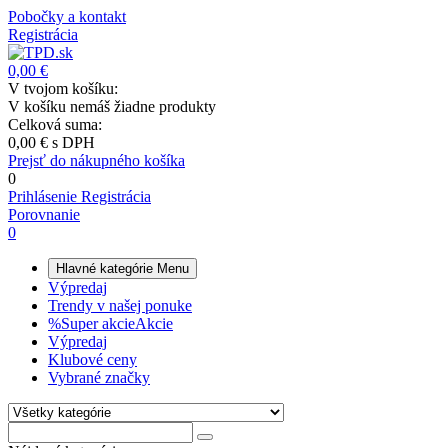
Pobočky a kontakt
Registrácia
0,00 €
V tvojom košíku:
V košíku nemáš žiadne produkty
Celková suma:
0,00 €
s DPH
Prejsť do nákupného košíka
0
Prihlásenie
Registrácia
Porovnanie
0
Hlavné kategórie
Menu
Výpredaj
Trendy v našej ponuke
%
Super akcie
Akcie
Výpredaj
Klubové ceny
Vybrané značky