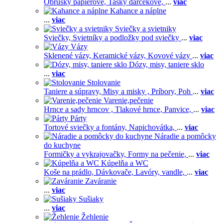
Obrúsky papierové,
Tašky darčekové,
...
viac
Kahance a náplne
...
viac
Sviečky a svietniky
Sviečky,
Svietníky a podložky pod sviečky
...
viac
Vázy
Sklenené vázy,
Keramické vázy,
Kovové vázy
...
viac
Dózy, misy, taniere sklo
...
viac
Stolovanie
Taniere a súpravy,
Misy a misky ,
Príbory,
Poh
...
viac
Varenie,pečenie
Hrnce a sady hrncov ,
Tlakové hrnce,
Panvice,
...
viac
Párty
Tortové sviečky a fontány,
Napichovátka,
...
viac
Náradie a pomôcky
do kuchyne
Formičky a vykrajovačky,
Formy na pečenie,
...
viac
Kúpelňa a WC
Koše na prádlo,
Dávkovače,
Lavóry, vandle,
...
viac
Zaváranie
...
viac
Sušiaky
...
viac
Žehlenie