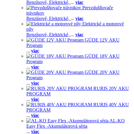
Benzínové,
Elektrické,
...
viac
Prevzdušňovače
trávnikov
Benzínové,
Elektrické,
...
viac
Elektrické a motorové
píly
Benzínové,
Elektrické,
...
viac
GÜDE 12V AKU
Program
...
viac
GÜDE 18V AKU
Program
...
viac
GÜDE 20V AKU
Program
...
viac
RURIS 20V AKU
PROGRAM
...
viac
RURIS 40V AKU
PROGRAM
...
viac
AL-KO
Easy Flex -Akumulátorová séria
...
viac