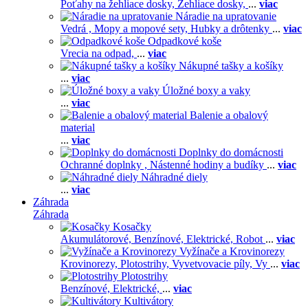
Poťahy na žehliace dosky,
Žehliace dosky,
...
viac
Náradie na upratovanie
Vedrá ,
Mopy a mopové sety,
Hubky a drôtenky
...
viac
Odpadkové koše
Vrecia na odpad,
...
viac
Nákupné tašky a košíky
...
viac
Úložné boxy a vaky
...
viac
Balenie a obalový
material
...
viac
Doplnky do domácnosti
Ochranné doplnky ,
Nástenné hodiny a budíky
...
viac
Náhradné diely
...
viac
Záhrada
Záhrada
Kosačky
Akumulátorové,
Benzínové,
Elektrické,
Robot
...
viac
Vyžínače a Krovinorezy
Krovinorezy,
Plotostrihy,
Vyvetvovacie píly,
Vy
...
viac
Plotostrihy
Benzínové,
Elektrické,
...
viac
Kultivátory