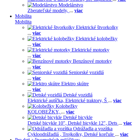
Modelárstvo
Zberateľské modely,
...
viac
Mobilita
Mobilita
Elektrické štvorkolky
...
viac
Elektrické kolobežky
...
viac
Elektrické motorky
...
viac
Benzínové motorky
...
viac
Seniorské vozidlá
...
viac
Elektro skútre
...
viac
Detské vozidlá
Elektrické autíčka,
Elektrické traktory,
Š
...
viac
Kolobežky
KOLOBEŽKY,
...
viac
Detské bicykle
Detské bicykle 10",
Detské bicykle 12",
Dets
...
viac
Odrážadla a vozítka
Cykloodrážadlá ,
Trojkolky,
Detské korčule
...
viac
Pre deti a štvornohých miláčikov