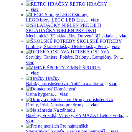
RETRO HRAČKY
...
viac
LEGO Storage
LEGO boxy,
LEGO LED Lite,
...
viac
SKLADAČKY NIELEN PRE DETI
Mechanické 3D skladačky,
Drevené 3D sklada
...
viac
ŠKOLSKÉ POTREBY
Glóbusy,
Školské tašky,
Detské tašky,
Pera
...
viac
DETSKÁ OSLAVA
Servítky,
Taniere,
Poháre,
Balóny ,
Lampióny,
Sv
...
viac
ZIMNÉ ŠPORTY
...
viac
Hračky
Bábiky a príslušenstvo,
Autíčka a autodrá
...
viac
Domácnosť
Ústna hygiena,
...
viac
Drony a príslušenstvo
Drony,
Príslušenstvo pre drony,
...
viac
Na záhradu
Bazény,
Vozidlá,
Vírivky,
VYMAZAT Leto a voda,
...
viac
Pre najmenších
Starostlivosť o dieťa,
Hračky pre najmenší
...
viac