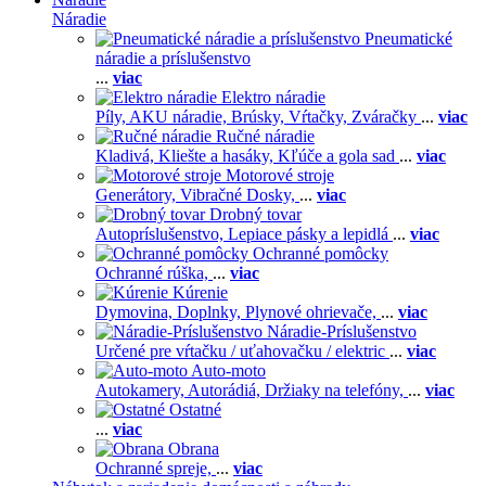
Náradie
Pneumatické
náradie a príslušenstvo
...
viac
Elektro náradie
Píly,
AKU náradie,
Brúsky,
Vŕtačky,
Zváračky
...
viac
Ručné náradie
Kladivá,
Kliešte a hasáky,
Kľúče a gola sad
...
viac
Motorové stroje
Generátory,
Vibračné Dosky,
...
viac
Drobný tovar
Autopríslušenstvo,
Lepiace pásky a lepidlá
...
viac
Ochranné pomôcky
Ochranné rúška,
...
viac
Kúrenie
Dymovina,
Doplnky,
Plynové ohrievače,
...
viac
Náradie-Príslušenstvo
Určené pre vŕtačku / uťahovačku / elektric
...
viac
Auto-moto
Autokamery,
Autorádiá,
Držiaky na telefóny,
...
viac
Ostatné
...
viac
Obrana
Ochranné spreje,
...
viac