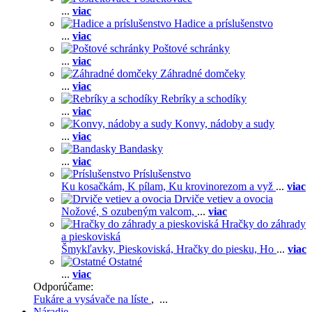
...
viac
Hadice a príslušenstvo
...
viac
Poštové schránky
...
viac
Záhradné domčeky
...
viac
Rebríky a schodíky
...
viac
Konvy, nádoby a sudy
...
viac
Bandasky
...
viac
Príslušenstvo
Ku kosačkám,
K pílam,
Ku krovinorezom a vyž
...
viac
Drviče vetiev a ovocia
Nožové,
S ozubeným valcom,
...
viac
Hračky do záhrady
a pieskoviská
Šmykľavky,
Pieskoviská,
Hračky do piesku,
Ho
...
viac
Ostatné
...
viac
Odporúčame:
Fukáre a vysávače na líste
, ...
Náradie