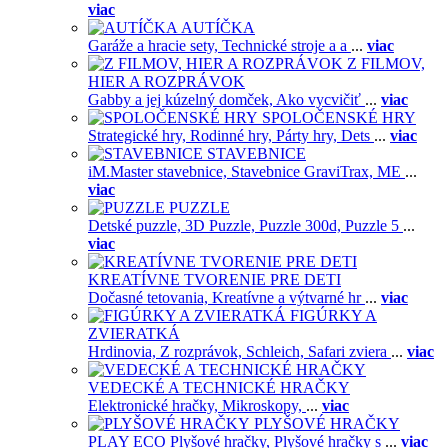
viac
AUTÍČKA
Garáže a hracie sety,
Technické stroje a a
...
viac
Z FILMOV,
HIER A ROZPRÁVOK
Gabby a jej kúzelný domček,
Ako vycvičiť
...
viac
SPOLOČENSKÉ HRY
Strategické hry,
Rodinné hry,
Párty hry,
Dets
...
viac
STAVEBNICE
iM.Master stavebnice,
Stavebnice GraviTrax,
ME
...
viac
PUZZLE
Detské puzzle,
3D Puzzle,
Puzzle 300d,
Puzzle 5
...
viac
KREATÍVNE TVORENIE PRE DETI
Dočasné tetovania,
Kreatívne a výtvarné hr
...
viac
FIGÚRKY A
ZVIERATKÁ
Hrdinovia,
Z rozprávok,
Schleich,
Safari zviera
...
viac
VEDECKÉ A TECHNICKÉ HRAČKY
Elektronické hračky,
Mikroskopy,
...
viac
PLYŠOVÉ HRAČKY
PLAY ECO Plyšové hračky,
Plyšové hračky s
...
viac