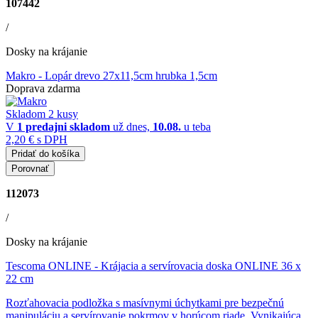
107442
/
Dosky na krájanie
Makro
- Lopár drevo 27x11,5cm hrubka 1,5cm
Doprava zdarma
Skladom 2 kusy
V
1 predajni
skladom
už dnes,
10.08.
u teba
2,20 €
s DPH
Pridať do košíka
Porovnať
112073
/
Dosky na krájanie
Tescoma ONLINE
- Krájacia a servírovacia doska ONLINE 36 x
22 cm
Rozťahovacia podložka s masívnymi úchytkami pre bezpečnú
manipuláciu a servírovanie pokrmov v horúcom riade. Vynikajúca