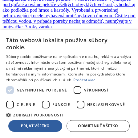
pod guľaté a oválne pekáče všetkých obvyklých veľkostí, vhodná aj
ako podložka pod hrnce a kastróly. Vyrobená z prvotriednej
nehrdzavejúcej ocele, vybavená protišmykovou úpravou. Čistite pod
tečúcou vodou, v prípade potreby nechajte odmočiť, neumývajte v
umývačke. 3 roky záruka.
Doprava zdarma
Táto webová lokalita používa súbory
cookie.
Na objednávku
22,80 €
s DPH
Súbory cookie používame na prispôsobenie obsahu, reklám a analýzu
Zľava Klubu:
Bežná cena:
-2,28 €
návštevnosti. Informácie o vašom používaní našej stránky zdieľame aj
Pridať do košíka
s našimi reklamnými a analytickými partnermi, ktorí ich môžu
Porovnať
kombinovať s inými informáciami, ktoré ste im poskytli alebo ktoré
zhromaždili pri používaní ich služieb.
Prečítať viac
111767
NEVYHNUTNE POTREBNÉ
VÝKONNOSŤ
/
Dosky na krájanie
CIELENIE
FUNKCIE
NEKLASIFIKOVANÉ
Tescoma PRESTO
- Krájacia doska PRESTO 26 x 16 cm
ZOBRAZIŤ PODROBNOSTI
Vynikajúca na krájanie a servírovanie pokrmov, určená na
PRIJAŤ VŠETKO
ODMIETNUŤ VŠETKO
každodenné intenzívne požitie. Vyrobená z prvotriedneho odolného
plastu, vrchná strana s drážkou pre zachytávanie nečistôt a tekutín.