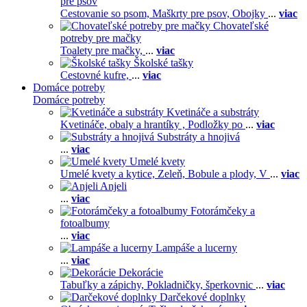
pre psov
Cestovanie so psom,
Maškrty pre psov,
Obojky
...
viac
Chovateľské
potreby pre mačky
Toalety pre mačky,
...
viac
Školské tašky
Cestovné kufre,
...
viac
Domáce potreby
Domáce potreby
Kvetináče a substráty
Kvetináče, obaly a hrantíky ,
Podložky po
...
viac
Substráty a hnojivá
...
viac
Umelé kvety
Umelé kvety a kytice,
Zeleň,
Bobule a plody,
V
...
viac
Anjeli
...
viac
Fotorámčeky a
fotoalbumy
...
viac
Lampáše a lucerny
...
viac
Dekorácie
Tabuľky a zápichy,
Pokladničky, šperkovnic
...
viac
Darčekové doplnky