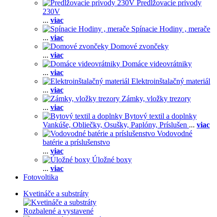
Predlžovacie prívody
230V
...
viac
Spínacie Hodiny , merače
...
viac
Domové zvončeky
...
viac
Domáce videovrátniky
...
viac
Elektroinštalačný materiál
...
viac
Zámky, vložky trezory
...
viac
Bytový textil a doplnky
Vankúše,
Obliečky,
Osušky,
Paplóny,
Príslušen
...
viac
Vodovodné
batérie a príslušenstvo
...
viac
Úložné boxy
...
viac
Fotovoltika
Kvetináče a substráty
Rozbalené a vystavené