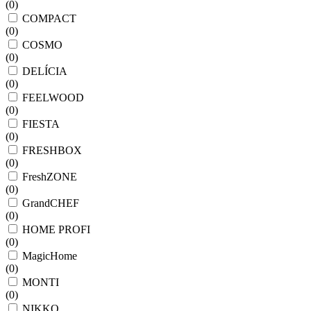
(
0
)
COMPACT
(
0
)
COSMO
(
0
)
DELÍCIA
(
0
)
FEELWOOD
(
0
)
FIESTA
(
0
)
FRESHBOX
(
0
)
FreshZONE
(
0
)
GrandCHEF
(
0
)
HOME PROFI
(
0
)
MagicHome
(
0
)
MONTI
(
0
)
NIKKO