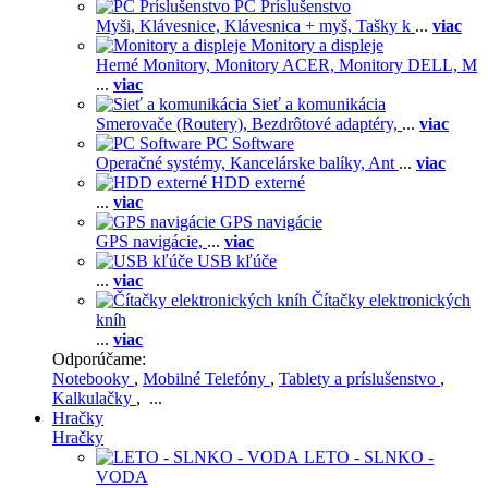
PC Príslušenstvo
Myši,
Klávesnice,
Klávesnica + myš,
Tašky k
...
viac
Monitory a displeje
Herné Monitory,
Monitory ACER,
Monitory DELL,
M
...
viac
Sieť a komunikácia
Smerovače (Routery),
Bezdrôtové adaptéry,
...
viac
PC Software
Operačné systémy,
Kancelárske balíky,
Ant
...
viac
HDD externé
...
viac
GPS navigácie
GPS navigácie,
...
viac
USB kľúče
...
viac
Čítačky elektronických
kníh
...
viac
Odporúčame:
Notebooky
,
Mobilné Telefóny
,
Tablety a príslušenstvo
,
Kalkulačky
, ...
Hračky
Hračky
LETO - SLNKO -
VODA