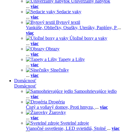
Univerzálny nábytok
...
viac
Sedacie vaky
...
viac
Bytový textil
Vankúše,
Obliečky,
Osušky,
Uteráky,
Paplóny,
P
...
viac
Úložné boxy a vaky
...
viac
Obrazy
...
viac
Tapety a Lišty
...
viac
Slnečníky
...
viac
Domácnosť
Domácnosť
Samoohrievajúce jedlo
...
viac
Drogéria
Čistý a voňavý domov,
Proti hmyzu,
...
viac
Žiarovky
...
viac
Svetelné zdroje
Vianočné osvetlenie,
LED svietidlá,
Stolné
...
viac