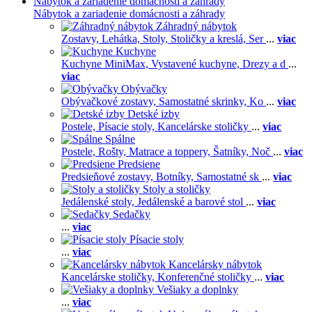
Nábytok a zariadenie domácnosti a záhrady
Nábytok a zariadenie domácnosti a záhrady
Záhradný nábytok
Zostavy,
Lehátka,
Stoly,
Stoličky a kreslá,
Ser
...
viac
Kuchyne
Kuchyne MiniMax,
Vystavené kuchyne,
Drezy a d
...
viac
Obývačky
Obývačkové zostavy,
Samostatné skrinky,
Ko
...
viac
Detské izby
Postele,
Písacie stoly,
Kancelárske stoličky
...
viac
Spálne
Postele,
Rošty,
Matrace a toppery,
Šatníky,
Noč
...
viac
Predsiene
Predsieňové zostavy,
Botníky,
Samostatné sk
...
viac
Stoly a stoličky
Jedálenské stoly,
Jedálenské a barové stol
...
viac
Sedačky
...
viac
Písacie stoly
...
viac
Kancelársky nábytok
Kancelárske stoličky,
Konferenčné stoličky
...
viac
Vešiaky a doplnky
...
viac