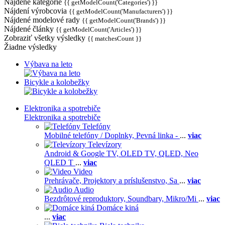
Nájdené kategórie
{{ getModelCount('Categories') }}
Nájdení výrobcovia
{{ getModelCount('Manufacturers') }}
Nájdené modelové rady
{{ getModelCount('Brands') }}
Nájdené články
{{ getModelCount('Articles') }}
Zobraziť všetky výsledky
{{ matchesCount }}
Žiadne výsledky
Výbava na leto
Bicykle a kolobežky
Elektronika a spotrebiče
Elektronika a spotrebiče
Telefóny
Mobilné telefóny / Doplnky,
Pevná linka -
...
viac
Televízory
Android & Google TV,
OLED TV,
QLED, Neo
QLED T
...
viac
Video
Prehrávače,
Projektory a príslušenstvo,
Sa
...
viac
Audio
Bezdrôtové reproduktory,
Soundbary,
Mikro/Mi
...
viac
Domáce kiná
...
viac