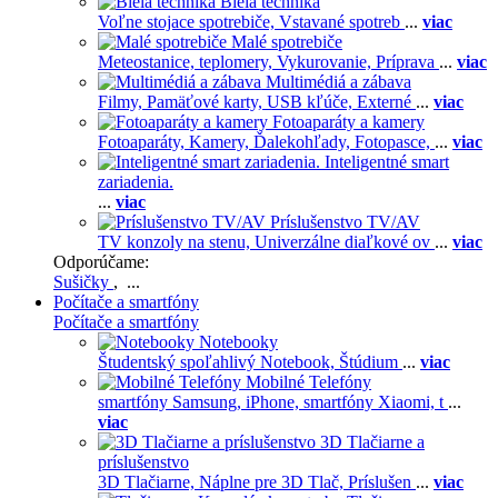
Biela technika
Voľne stojace spotrebiče,
Vstavané spotreb
...
viac
Malé spotrebiče
Meteostanice, teplomery,
Vykurovanie,
Príprava
...
viac
Multimédiá a zábava
Filmy,
Pamäťové karty,
USB kľúče,
Externé
...
viac
Fotoaparáty a kamery
Fotoaparáty,
Kamery,
Ďalekohľady,
Fotopasce,
...
viac
Inteligentné smart
zariadenia.
...
viac
Príslušenstvo TV/AV
TV konzoly na stenu,
Univerzálne diaľkové ov
...
viac
Odporúčame:
Sušičky
, ...
Počítače a smartfóny
Počítače a smartfóny
Notebooky
Študentský spoľahlivý Notebook,
Štúdium
...
viac
Mobilné Telefóny
smartfóny Samsung,
iPhone,
smartfóny Xiaomi,
t
...
viac
3D Tlačiarne a
príslušenstvo
3D Tlačiarne,
Náplne pre 3D Tlač,
Príslušen
...
viac