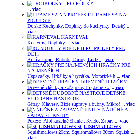
TROJKOLKY
...
viac
HRÁME SA NA
PROFESIE
Detské Kuchynky,
Doplnky do kuchynky,
Detský
...
viac
KARNEVAL
Kostýmy,
Doplnky,
...
viac
RC MODELY PRE
DETI
Autá a stroje ,
Roboti ,
Drony,
Lode,
...
viac
HRAČKY PRE
NAJMENŠÍCH
Uspavačky,
Hrkálky a hryzátka,
Motorické h
...
viac
DREVENÉ HRAČKY
Drevené vláčiky a koľajnice,
Hojdacie ko
...
viac
DETSKÉ
HUDOBNÉ NÁSTROJE
Gitary,
Klávesy,
Bicie súpravy a bubny,
Mikrof
...
viac
NÁUČNÉ A
ZÁBAVNÉ KNIHY
Pexeso,
Albi kúzelné čítanie ,
Kvído,
Zábav
...
viac
SQUISHMALLOWS
Squishmallows 20cm,
Squishmallows 30cm,
Squish
...
viac