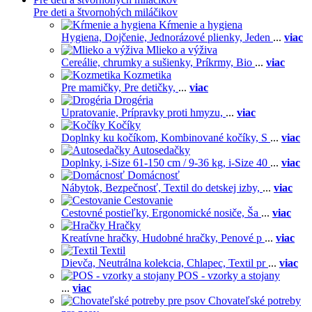
Pre deti a štvornohých miláčikov
Kŕmenie a hygiena
Hygiena,
Dojčenie,
Jednorázové plienky,
Jeden
...
viac
Mlieko a výživa
Cereálie, chrumky a sušienky,
Príkrmy,
Bio
...
viac
Kozmetika
Pre mamičky,
Pre detičky,
...
viac
Drogéria
Upratovanie,
Prípravky proti hmyzu,
...
viac
Kočíky
Doplnky ku kočíkom,
Kombinované kočíky,
S
...
viac
Autosedačky
Doplnky,
i-Size 61-150 cm / 9-36 kg,
i-Size 40
...
viac
Domácnosť
Nábytok,
Bezpečnosť,
Textil do detskej izby,
...
viac
Cestovanie
Cestovné postieľky,
Ergonomické nosiče,
Ša
...
viac
Hračky
Kreatívne hračky,
Hudobné hračky,
Penové p
...
viac
Textil
Dievča,
Neutrálna kolekcia,
Chlapec,
Textil pr
...
viac
POS - vzorky a stojany
...
viac
Chovateľské potreby