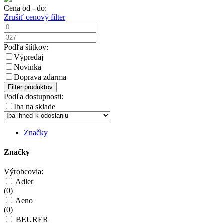
Cena od - do:
Zrušiť cenový filter
Podľa štítkov:
Výpredaj
Novinka
Doprava zdarma
Filter produktov
Podľa dostupnosti:
Iba na sklade
Značky
Značky
Výrobcovia:
Adler
(
0
)
Aeno
(
0
)
BEURER