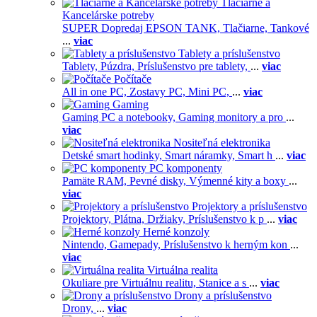
Tlačiarne a
Kancelárske potreby
SUPER Dopredaj EPSON TANK,
Tlačiarne,
Tankové
...
viac
Tablety a príslušenstvo
Tablety,
Púzdra,
Príslušenstvo pre tablety,
...
viac
Počítače
All in one PC,
Zostavy PC,
Mini PC,
...
viac
Gaming
Gaming PC a notebooky,
Gaming monitory a pro
...
viac
Nositeľná elektronika
Detské smart hodinky,
Smart náramky,
Smart h
...
viac
PC komponenty
Pamäte RAM,
Pevné disky,
Výmenné kity a boxy
...
viac
Projektory a príslušenstvo
Projektory,
Plátna,
Držiaky,
Príslušenstvo k p
...
viac
Herné konzoly
Nintendo,
Gamepady,
Príslušenstvo k herným kon
...
viac
Virtuálna realita
Okuliare pre Virtuálnu realitu,
Stanice a s
...
viac
Drony a príslušenstvo
Drony,
...
viac