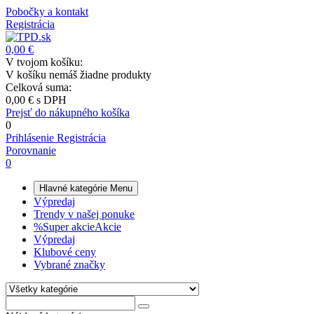
Pobočky a kontakt
Registrácia
0,00 €
V tvojom košíku:
V košíku nemáš žiadne produkty
Celková suma:
0,00 €
s DPH
Prejsť do nákupného košíka
0
Prihlásenie
Registrácia
Porovnanie
0
Hlavné kategórie
Menu
Výpredaj
Trendy v našej ponuke
%
Super akcie
Akcie
Výpredaj
Klubové ceny
Vybrané značky