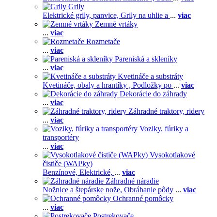
Grily
Elektrické grily, panvice,
Grily na uhlie a
...
viac
Zemné vrtáky
...
viac
Rozmetače
...
viac
Pareniská a skleníky
...
viac
Kvetináče a substráty
Kvetináče, obaly a hrantíky ,
Podložky po
...
viac
Dekorácie do záhrady
...
viac
Záhradné traktory, ridery
...
viac
Voziky, fúriky a
transportéry
...
viac
Vysokotlakové
čističe (WAPky)
Benzínové,
Elektrické,
...
viac
Záhradné náradie
Nožnice a štepárske nože,
Obrábanie pôdy
...
viac
Ochranné pomôcky
...
viac
Postrekovače