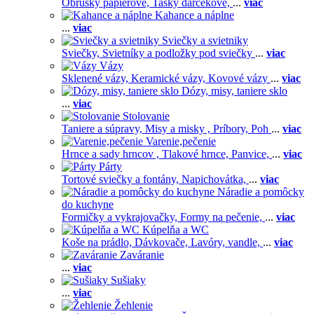
Obrúsky papierové,
Tašky darčekové,
...
viac
Kahance a náplne
...
viac
Sviečky a svietniky
Sviečky,
Svietníky a podložky pod sviečky
...
viac
Vázy
Sklenené vázy,
Keramické vázy,
Kovové vázy
...
viac
Dózy, misy, taniere sklo
...
viac
Stolovanie
Taniere a súpravy,
Misy a misky ,
Príbory,
Poh
...
viac
Varenie,pečenie
Hrnce a sady hrncov ,
Tlakové hrnce,
Panvice,
...
viac
Párty
Tortové sviečky a fontány,
Napichovátka,
...
viac
Náradie a pomôcky
do kuchyne
Formičky a vykrajovačky,
Formy na pečenie,
...
viac
Kúpelňa a WC
Koše na prádlo,
Dávkovače,
Lavóry, vandle,
...
viac
Zaváranie
...
viac
Sušiaky
...
viac
Žehlenie