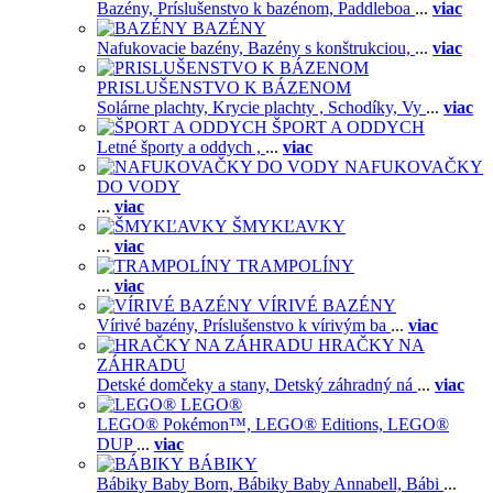
Bazény,
Príslušenstvo k bazénom,
Paddleboa
...
viac
BAZÉNY
Nafukovacie bazény,
Bazény s konštrukciou,
...
viac
PRISLUŠENSTVO K BÁZENOM
Solárne plachty,
Krycie plachty ,
Schodíky,
Vy
...
viac
ŠPORT A ODDYCH
Letné športy a oddych ,
...
viac
NAFUKOVAČKY
DO VODY
...
viac
ŠMYKĽAVKY
...
viac
TRAMPOLÍNY
...
viac
VÍRIVÉ BAZÉNY
Vírivé bazény,
Príslušenstvo k vírivým ba
...
viac
HRAČKY NA
ZÁHRADU
Detské domčeky a stany,
Detský záhradný ná
...
viac
LEGO®
LEGO® Pokémon™,
LEGO® Editions,
LEGO®
DUP
...
viac
BÁBIKY
Bábiky Baby Born,
Bábiky Baby Annabell,
Bábi
...