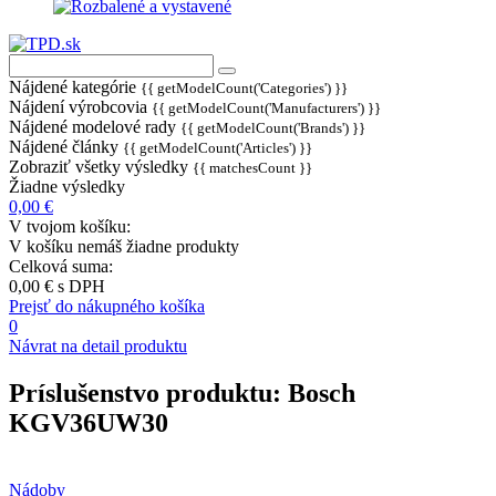
Nájdené kategórie
{{ getModelCount('Categories') }}
Nájdení výrobcovia
{{ getModelCount('Manufacturers') }}
Nájdené modelové rady
{{ getModelCount('Brands') }}
Nájdené články
{{ getModelCount('Articles') }}
Zobraziť všetky výsledky
{{ matchesCount }}
Žiadne výsledky
0,00 €
V tvojom košíku:
V košíku nemáš žiadne produkty
Celková suma:
0,00 €
s DPH
Prejsť do nákupného košíka
0
Návrat na detail produktu
Príslušenstvo produktu:
Bosch
KGV36UW30
Nádoby