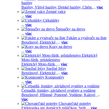
bazény
Bazény,
Vírivé bazény,
Detské bazény,
Chém
...
viac
Zemné valce
...
viac
Cirkulárky
...
viac
Štiepačky na drevo
...
viac
Fukáre a vysávače na líste
Benzínové,
Elektrické,
...
viac
Kozy na drevo
...
viac
Elektrický
Moto-fúrik, príslušenstvo
Elektrický Moto-fúrik,
...
viac
Snežné frézy
Benzínové,
Elektrické,
...
viac
Kompostéry
...
viac
Čerpadlá, fontány, závlahové systémy a vodárne
Benzínové,
Hlbinné,
Ponorné,
Vodárne,
Kalové,
...
viac
Chovateľské potreby
Elektronika pre domácich miláčikov,
Strih
...
viac