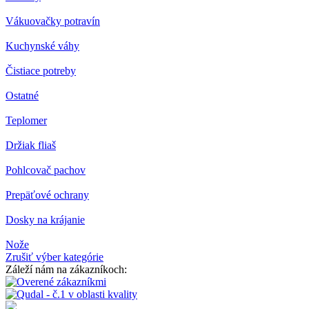
Vákuovačky potravín
Kuchynské váhy
Čistiace potreby
Ostatné
Teplomer
Držiak fliaš
Pohlcovač pachov
Prepäťové ochrany
Dosky na krájanie
Nože
Zrušiť výber kategórie
Záleží nám na zákazníkoch: