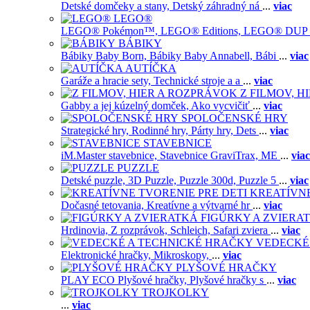
Detské domčeky a stany,
Detský záhradný ná
...
viac
LEGO®
LEGO® Pokémon™,
LEGO® Editions,
LEGO® DUP
BÁBIKY
Bábiky Baby Born,
Bábiky Baby Annabell,
Bábi
...
viac
AUTÍČKA
Garáže a hracie sety,
Technické stroje a a
...
viac
Z FILMOV, 
Gabby a jej kúzelný domček,
Ako vycvičiť
...
viac
SPOLOČENSKÉ HRY
Strategické hry,
Rodinné hry,
Párty hry,
Dets
...
viac
STAVEBNICE
iM.Master stavebnice,
Stavebnice GraviTrax,
ME
...
viac
PUZZLE
Detské puzzle,
3D Puzzle,
Puzzle 300d,
Puzzle 5
...
viac
KREATÍVNE
Dočasné tetovania,
Kreatívne a výtvarné hr
...
viac
FIGÚRKY A ZVIERA
Hrdinovia,
Z rozprávok,
Schleich,
Safari zviera
...
viac
VEDECKÉ
Elektronické hračky,
Mikroskopy,
...
viac
PLYŠOVÉ HRAČKY
PLAY ECO Plyšové hračky,
Plyšové hračky s
...
viac
TROJKOLKY
...
viac