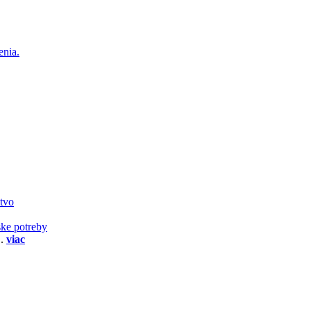
enia.
stvo
ske potreby
..
viac