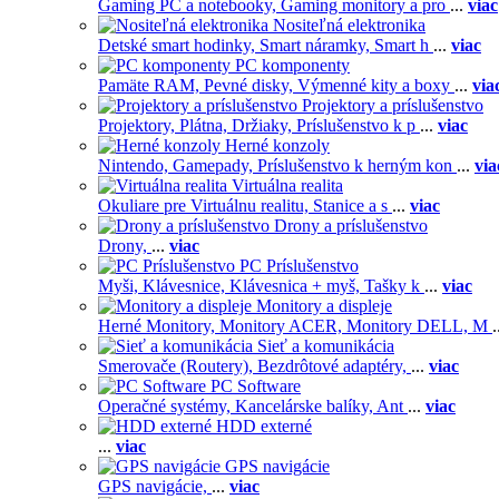
Gaming PC a notebooky,
Gaming monitory a pro
...
viac
Nositeľná elektronika
Detské smart hodinky,
Smart náramky,
Smart h
...
viac
PC komponenty
Pamäte RAM,
Pevné disky,
Výmenné kity a boxy
...
via
Projektory a príslušenstvo
Projektory,
Plátna,
Držiaky,
Príslušenstvo k p
...
viac
Herné konzoly
Nintendo,
Gamepady,
Príslušenstvo k herným kon
...
via
Virtuálna realita
Okuliare pre Virtuálnu realitu,
Stanice a s
...
viac
Drony a príslušenstvo
Drony,
...
viac
PC Príslušenstvo
Myši,
Klávesnice,
Klávesnica + myš,
Tašky k
...
viac
Monitory a displeje
Herné Monitory,
Monitory ACER,
Monitory DELL,
M
.
Sieť a komunikácia
Smerovače (Routery),
Bezdrôtové adaptéry,
...
viac
PC Software
Operačné systémy,
Kancelárske balíky,
Ant
...
viac
HDD externé
...
viac
GPS navigácie
GPS navigácie,
...
viac