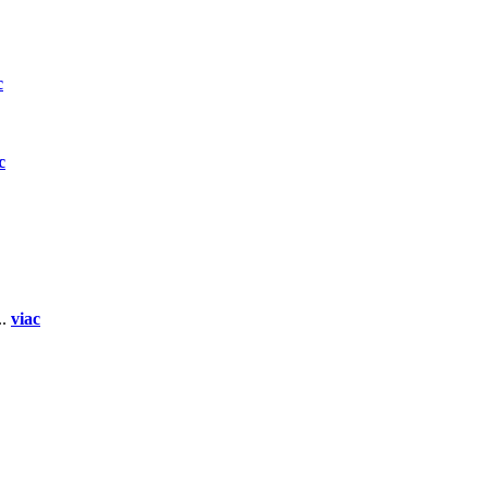
c
c
..
viac