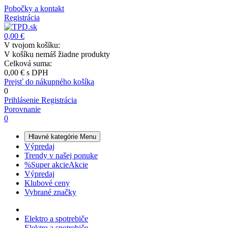
Pobočky a kontakt
Registrácia
0,00 €
V tvojom košíku:
V košíku nemáš žiadne produkty
Celková suma:
0,00 €
s DPH
Prejsť do nákupného košíka
0
Prihlásenie
Registrácia
Porovnanie
0
Hlavné kategórie
Menu
Výpredaj
Trendy v našej ponuke
%
Super akcie
Akcie
Výpredaj
Klubové ceny
Vybrané značky
Elektro a spotrebiče
Elektro a spotrebiče