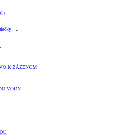
níh
ulačky
, ...
A
TVO K BÁZENOM
DO VODY
ADU