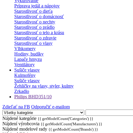
Vykurovanie
Príprava jedál a nápojov
Starostlivosť o dieťa
Starostlivosť o domácnosť
Starostlivosť o nechty
Starostlivosť o prádlo
Starostlivosť o telo a krásu
Starostlivosť o zdravie
Starostlivosť o vlasy
Vlhkomery
Hodiny, budíky
Lapače hmyzu
Ventilátory
Sušiče vlasov
Kulmofény
Sušiče vlasov
Žehličky na vlasy, styler, kulmy
Zrkadlo
Philips BHD351/10
Zdieľať na FB
Odporučiť e-mailom
Nájdené kategórie
{{ getModelCount('Categories') }}
Nájdení výrobcovia
{{ getModelCount('Manufacturers') }}
Nájdené modelové rady
{{ getModelCount('Brands') }}