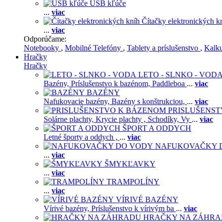
USB kľúče
...
viac
Čítačky elektronických k
...
viac
Odporúčame:
Notebooky
,
Mobilné Telefóny
,
Tablety a príslušenstvo
,
Kalk
Hračky
Hračky
LETO - SLNKO - VOD
Bazény,
Príslušenstvo k bazénom,
Paddleboa
...
viac
BAZÉNY
Nafukovacie bazény,
Bazény s konštrukciou,
...
viac
PRISLUŠENS
Solárne plachty,
Krycie plachty ,
Schodíky,
Vy
...
viac
ŠPORT A ODDYCH
Letné športy a oddych ,
...
viac
NAFUKOVAČKY 
...
viac
ŠMYKĽAVKY
...
viac
TRAMPOLÍNY
...
viac
VÍRIVÉ BAZÉNY
Vírivé bazény,
Príslušenstvo k vírivým ba
...
viac
HRAČKY NA ZÁHR