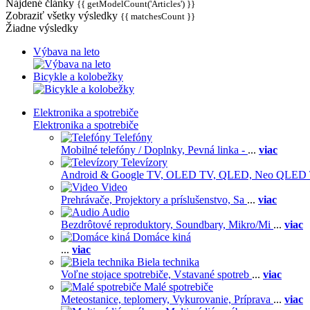
Nájdené články
{{ getModelCount('Articles') }}
Zobraziť všetky výsledky
{{ matchesCount }}
Žiadne výsledky
Výbava na leto
Bicykle a kolobežky
Elektronika a spotrebiče
Elektronika a spotrebiče
Telefóny
Mobilné telefóny / Doplnky,
Pevná linka -
...
viac
Televízory
Android & Google TV,
OLED TV,
QLED, Neo QLED
Video
Prehrávače,
Projektory a príslušenstvo,
Sa
...
viac
Audio
Bezdrôtové reproduktory,
Soundbary,
Mikro/Mi
...
viac
Domáce kiná
...
viac
Biela technika
Voľne stojace spotrebiče,
Vstavané spotreb
...
viac
Malé spotrebiče
Meteostanice, teplomery,
Vykurovanie,
Príprava
...
viac