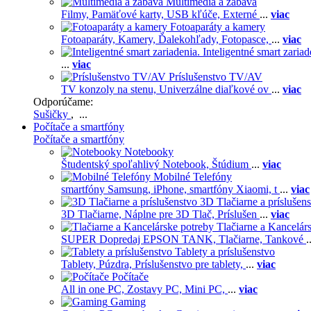
Multimédiá a zábava
Filmy,
Pamäťové karty,
USB kľúče,
Externé
...
viac
Fotoaparáty a kamery
Fotoaparáty,
Kamery,
Ďalekohľady,
Fotopasce,
...
viac
Inteligentné smart zariad
...
viac
Príslušenstvo TV/AV
TV konzoly na stenu,
Univerzálne diaľkové ov
...
viac
Odporúčame:
Sušičky
, ...
Počítače a smartfóny
Počítače a smartfóny
Notebooky
Študentský spoľahlivý Notebook,
Štúdium
...
viac
Mobilné Telefóny
smartfóny Samsung,
iPhone,
smartfóny Xiaomi,
t
...
viac
3D Tlačiarne a príslušen
3D Tlačiarne,
Náplne pre 3D Tlač,
Príslušen
...
viac
Tlačiarne a Kancelár
SUPER Dopredaj EPSON TANK,
Tlačiarne,
Tankové
.
Tablety a príslušenstvo
Tablety,
Púzdra,
Príslušenstvo pre tablety,
...
viac
Počítače
All in one PC,
Zostavy PC,
Mini PC,
...
viac
Gaming