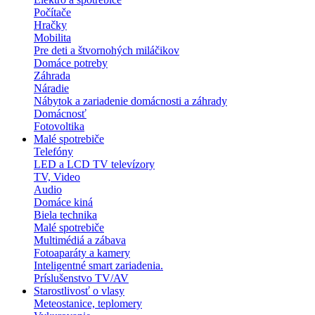
Počítače
Hračky
Mobilita
Pre deti a štvornohých miláčikov
Domáce potreby
Záhrada
Náradie
Nábytok a zariadenie domácnosti a záhrady
Domácnosť
Fotovoltika
Malé spotrebiče
Telefóny
LED a LCD TV televízory
TV, Video
Audio
Domáce kiná
Biela technika
Malé spotrebiče
Multimédiá a zábava
Fotoaparáty a kamery
Inteligentné smart zariadenia.
Príslušenstvo TV/AV
Starostlivosť o vlasy
Meteostanice, teplomery