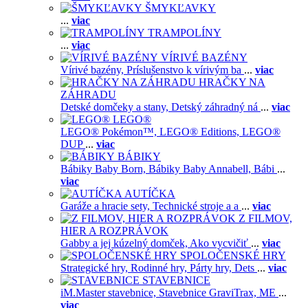
ŠMYKĽAVKY
...
viac
TRAMPOLÍNY
...
viac
VÍRIVÉ BAZÉNY
Vírivé bazény,
Príslušenstvo k vírivým ba
...
viac
HRAČKY NA
ZÁHRADU
Detské domčeky a stany,
Detský záhradný ná
...
viac
LEGO®
LEGO® Pokémon™,
LEGO® Editions,
LEGO®
DUP
...
viac
BÁBIKY
Bábiky Baby Born,
Bábiky Baby Annabell,
Bábi
...
viac
AUTÍČKA
Garáže a hracie sety,
Technické stroje a a
...
viac
Z FILMOV,
HIER A ROZPRÁVOK
Gabby a jej kúzelný domček,
Ako vycvičiť
...
viac
SPOLOČENSKÉ HRY
Strategické hry,
Rodinné hry,
Párty hry,
Dets
...
viac
STAVEBNICE
iM.Master stavebnice,
Stavebnice GraviTrax,
ME
...
viac