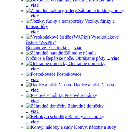
...
viac
Záhradné traktory, ridery
...
viac
Voziky, fúriky a
transportéry
...
viac
Vysokotlakové
čističe (WAPky)
Benzínové,
Elektrické,
...
viac
Záhradné náradie
Nožnice a štepárske nože,
Obrábanie pôdy
...
viac
Ochranné pomôcky
...
viac
Postrekovače
...
viac
Hadice a príslušenstvo
...
viac
Poštové schránky
...
viac
Záhradné domčeky
...
viac
Rebríky a schodíky
...
viac
Konvy, nádoby a sudy