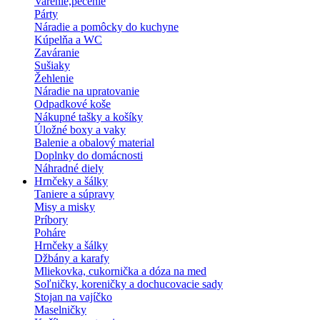
Varenie,pečenie
Párty
Náradie a pomôcky do kuchyne
Kúpelňa a WC
Zaváranie
Sušiaky
Žehlenie
Náradie na upratovanie
Odpadkové koše
Nákupné tašky a košíky
Úložné boxy a vaky
Balenie a obalový material
Doplnky do domácnosti
Náhradné diely
Hrnčeky a šálky
Taniere a súpravy
Misy a misky
Príbory
Poháre
Hrnčeky a šálky
Džbány a karafy
Mliekovka, cukornička a dóza na med
Soľničky, koreničky a dochucovacie sady
Stojan na vajíčko
Maselničky