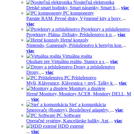
Nositeľná elektronika
Detské smart hodinky,
Smart náramky,
Smart h
...
viac
PC komponenty
Pamäte RAM,
Pevné disky,
Výmenné kity a boxy
...
viac
Projektory a príslušenstvo
Projektory,
Plátna,
Držiaky,
Príslušenstvo k p
...
viac
Herné konzoly
Nintendo,
Gamepady,
Príslušenstvo k herným kon
...
viac
Virtuálna realita
Okuliare pre Virtuálnu realitu,
Stanice a s
...
viac
Drony a príslušenstvo
Drony,
...
viac
PC Príslušenstvo
Myši,
Klávesnice,
Klávesnica + myš,
Tašky k
...
viac
Monitory a displeje
Herné Monitory,
Monitory ACER,
Monitory DELL,
M
...
viac
Sieť a komunikácia
Smerovače (Routery),
Bezdrôtové adaptéry,
...
viac
PC Software
Operačné systémy,
Kancelárske balíky,
Ant
...
viac
HDD externé
...
viac