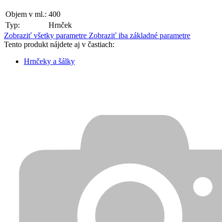
Objem v ml.:
400
Typ:
Hrnček
Zobraziť všetky parametre
Zobraziť iba základné parametre
Tento produkt nájdete aj v častiach:
Hrnčeky a šálky