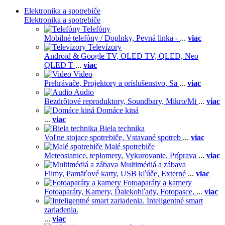
Elektronika a spotrebiče
Elektronika a spotrebiče
Telefóny
Mobilné telefóny / Doplnky,
Pevná linka -
...
viac
Televízory
Android & Google TV,
OLED TV,
QLED, Neo
QLED T
...
viac
Video
Prehrávače,
Projektory a príslušenstvo,
Sa
...
viac
Audio
Bezdrôtové reproduktory,
Soundbary,
Mikro/Mi
...
viac
Domáce kiná
...
viac
Biela technika
Voľne stojace spotrebiče,
Vstavané spotreb
...
viac
Malé spotrebiče
Meteostanice, teplomery,
Vykurovanie,
Príprava
...
viac
Multimédiá a zábava
Filmy,
Pamäťové karty,
USB kľúče,
Externé
...
viac
Fotoaparáty a kamery
Fotoaparáty,
Kamery,
Ďalekohľady,
Fotopasce,
...
viac
Inteligentné smart
zariadenia.
...
viac