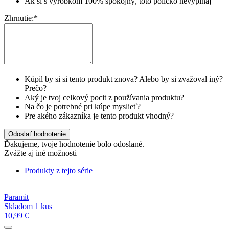
Ak si s výrobkom 100% spokojný, toto políčko nevypĺňaj
Zhrnutie:
*
Kúpil by si si tento produkt znova? Alebo by si zvažoval iný?
Prečo?
Aký je tvoj celkový pocit z používania produktu?
Na čo je potrebné pri kúpe myslieť?
Pre akého zákazníka je tento produkt vhodný?
Odoslať hodnotenie
Ďakujeme, tvoje hodnotenie bolo odoslané.
Zvážte aj iné možnosti
Produkty z tejto série
Paramit
Skladom 1 kus
10,99 €