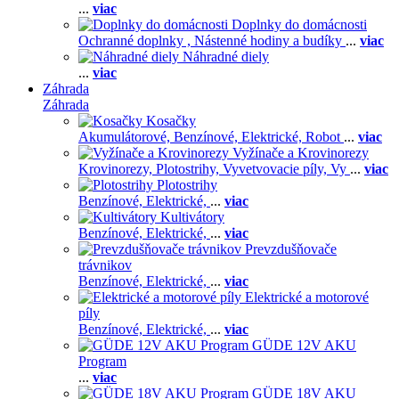
...
viac
Doplnky do domácnosti
Ochranné doplnky ,
Nástenné hodiny a budíky
...
viac
Náhradné diely
...
viac
Záhrada
Záhrada
Kosačky
Akumulátorové,
Benzínové,
Elektrické,
Robot
...
viac
Vyžínače a Krovinorezy
Krovinorezy,
Plotostrihy,
Vyvetvovacie píly,
Vy
...
viac
Plotostrihy
Benzínové,
Elektrické,
...
viac
Kultivátory
Benzínové,
Elektrické,
...
viac
Prevzdušňovače
trávnikov
Benzínové,
Elektrické,
...
viac
Elektrické a motorové
píly
Benzínové,
Elektrické,
...
viac
GÜDE 12V AKU
Program
...
viac
GÜDE 18V AKU