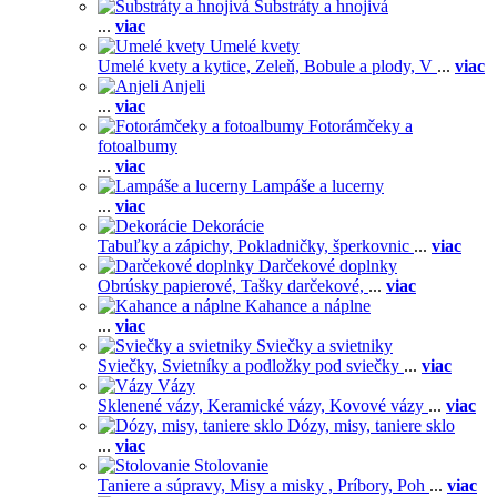
Substráty a hnojivá
...
viac
Umelé kvety
Umelé kvety a kytice,
Zeleň,
Bobule a plody,
V
...
viac
Anjeli
...
viac
Fotorámčeky a
fotoalbumy
...
viac
Lampáše a lucerny
...
viac
Dekorácie
Tabuľky a zápichy,
Pokladničky, šperkovnic
...
viac
Darčekové doplnky
Obrúsky papierové,
Tašky darčekové,
...
viac
Kahance a náplne
...
viac
Sviečky a svietniky
Sviečky,
Svietníky a podložky pod sviečky
...
viac
Vázy
Sklenené vázy,
Keramické vázy,
Kovové vázy
...
viac
Dózy, misy, taniere sklo
...
viac
Stolovanie
Taniere a súpravy,
Misy a misky ,
Príbory,
Poh
...
viac