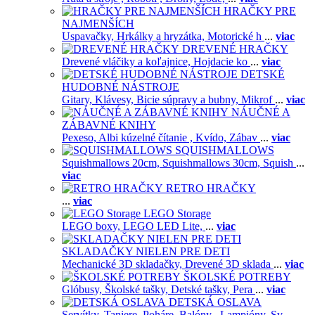
HRAČKY PRE
NAJMENŠÍCH
Uspavačky,
Hrkálky a hryzátka,
Motorické h
...
viac
DREVENÉ HRAČKY
Drevené vláčiky a koľajnice,
Hojdacie ko
...
viac
DETSKÉ
HUDOBNÉ NÁSTROJE
Gitary,
Klávesy,
Bicie súpravy a bubny,
Mikrof
...
viac
NÁUČNÉ A
ZÁBAVNÉ KNIHY
Pexeso,
Albi kúzelné čítanie ,
Kvído,
Zábav
...
viac
SQUISHMALLOWS
Squishmallows 20cm,
Squishmallows 30cm,
Squish
...
viac
RETRO HRAČKY
...
viac
LEGO Storage
LEGO boxy,
LEGO LED Lite,
...
viac
SKLADAČKY NIELEN PRE DETI
Mechanické 3D skladačky,
Drevené 3D sklada
...
viac
ŠKOLSKÉ POTREBY
Glóbusy,
Školské tašky,
Detské tašky,
Pera
...
viac
DETSKÁ OSLAVA
Servítky,
Taniere,
Poháre,
Balóny ,
Lampióny,
Sv
...