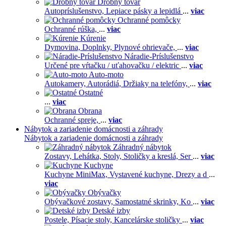
Drobný tovar
Autopríslušenstvo,
Lepiace pásky a lepidlá
...
viac
Ochranné pomôcky
Ochranné rúška,
...
viac
Kúrenie
Dymovina,
Doplnky,
Plynové ohrievače,
...
viac
Náradie-Príslušenstvo
Určené pre vŕtačku / uťahovačku / elektric
...
viac
Auto-moto
Autokamery,
Autorádiá,
Držiaky na telefóny,
...
viac
Ostatné
...
viac
Obrana
Ochranné spreje,
...
viac
Nábytok a zariadenie domácnosti a záhrady
Nábytok a zariadenie domácnosti a záhrady
Záhradný nábytok
Zostavy,
Lehátka,
Stoly,
Stoličky a kreslá,
Ser
...
viac
Kuchyne
Kuchyne MiniMax,
Vystavené kuchyne,
Drezy a d
...
viac
Obývačky
Obývačkové zostavy,
Samostatné skrinky,
Ko
...
viac
Detské izby
Postele,
Písacie stoly,
Kancelárske stoličky
...
viac