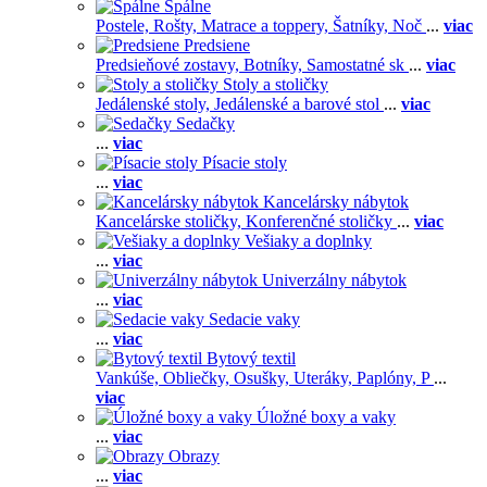
Spálne
Postele,
Rošty,
Matrace a toppery,
Šatníky,
Noč
...
viac
Predsiene
Predsieňové zostavy,
Botníky,
Samostatné sk
...
viac
Stoly a stoličky
Jedálenské stoly,
Jedálenské a barové stol
...
viac
Sedačky
...
viac
Písacie stoly
...
viac
Kancelársky nábytok
Kancelárske stoličky,
Konferenčné stoličky
...
viac
Vešiaky a doplnky
...
viac
Univerzálny nábytok
...
viac
Sedacie vaky
...
viac
Bytový textil
Vankúše,
Obliečky,
Osušky,
Uteráky,
Paplóny,
P
...
viac
Úložné boxy a vaky
...
viac
Obrazy
...
viac