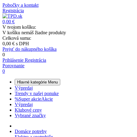
Pobočky a kontakt
Registrácia
0,00 €
V tvojom košíku:
V košíku nemáš žiadne produkty
Celková suma:
0,00 €
s DPH
Prejsť do nákupného košíka
0
Prihlásenie
Registrácia
Porovnanie
0
Hlavné kategórie
Menu
Výpredaj
Trendy v našej ponuke
%
Super akcie
Akcie
Výpredaj
Klubové ceny
Vybrané značky
Domáce potreby
Elektro a spotrebiče