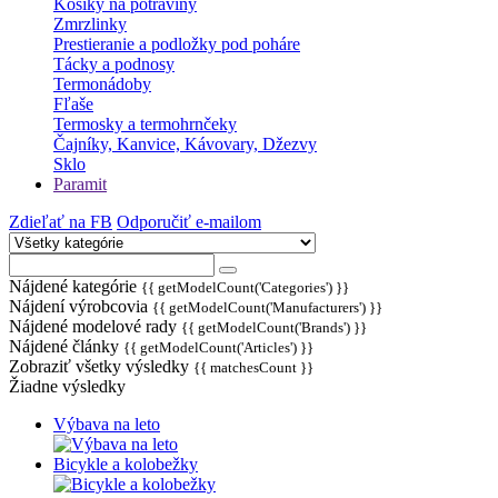
Košíky na potraviny
Zmrzlinky
Prestieranie a podložky pod poháre
Tácky a podnosy
Termonádoby
Fľaše
Termosky a termohrnčeky
Čajníky, Kanvice, Kávovary, Džezvy
Sklo
Paramit
Zdieľať na FB
Odporučiť e-mailom
Nájdené kategórie
{{ getModelCount('Categories') }}
Nájdení výrobcovia
{{ getModelCount('Manufacturers') }}
Nájdené modelové rady
{{ getModelCount('Brands') }}
Nájdené články
{{ getModelCount('Articles') }}
Zobraziť všetky výsledky
{{ matchesCount }}
Žiadne výsledky
Výbava na leto
Bicykle a kolobežky