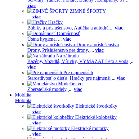
viac
ZIMNÉ ŠPORTY
...
viac
Hračky
Bábiky a príslušenstvo,
Autíčka a autodrá
...
viac
Domácnosť
Ústna hygiena,
...
viac
Drony a príslušenstvo
Drony,
Príslušenstvo pre drony,
...
viac
Na záhradu
Bazény,
Vozidlá,
Vírivky,
VYMAZAT Leto a voda,
...
viac
Pre najmenších
Starostlivosť o dieťa,
Hračky pre najmenší
...
viac
Modelárstvo
Zberateľské modely,
...
viac
Mobilita
Mobilita
Elektrické štvorkolky
...
viac
Elektrické kolobežky
...
viac
Elektrické motorky
...
viac