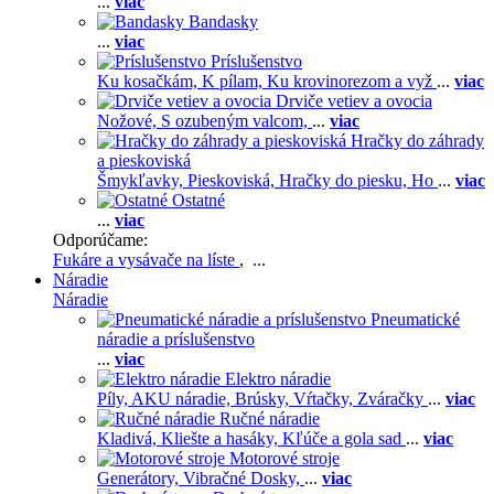
...
viac
Bandasky
...
viac
Príslušenstvo
Ku kosačkám,
K pílam,
Ku krovinorezom a vyž
...
viac
Drviče vetiev a ovocia
Nožové,
S ozubeným valcom,
...
viac
Hračky do záhrady
a pieskoviská
Šmykľavky,
Pieskoviská,
Hračky do piesku,
Ho
...
viac
Ostatné
...
viac
Odporúčame:
Fukáre a vysávače na líste
, ...
Náradie
Náradie
Pneumatické
náradie a príslušenstvo
...
viac
Elektro náradie
Píly,
AKU náradie,
Brúsky,
Vŕtačky,
Zváračky
...
viac
Ručné náradie
Kladivá,
Kliešte a hasáky,
Kľúče a gola sad
...
viac
Motorové stroje
Generátory,
Vibračné Dosky,
...
viac