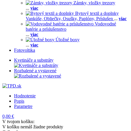
Zámky, vložky trezory
...
viac
Bytový textil a doplnky
Vankúše,
Obliečky,
Osušky,
Paplóny,
Príslušen
...
viac
Vodovodné
batérie a príslušenstvo
...
viac
Úložné boxy
...
viac
Fotovoltika
Kvetináče a substráty
Rozbalené a vystavené
Hodnotenie
Popis
Parametre
0,00 €
V tvojom košíku:
V košíku nemáš žiadne produkty