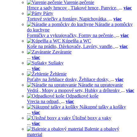
Varenie,pečenie
Hrnce a sady hrncov ,
Tlakové hrnce,
Panvice,
...
viac
Párty
Tortové sviečky a fontány,
Napichovátka,
...
viac
Náradie a pomôcky
do kuchyne
Formičky a vykrajovačky,
Formy na pečenie,
...
viac
Kúpelňa a WC
Koše na prádlo,
Dávkovače,
Lavóry, vandle,
...
viac
Zaváranie
...
viac
Sušiaky
...
viac
Žehlenie
Poťahy na žehliace dosky,
Žehliace dosky,
...
viac
Náradie na upratovanie
Vedrá ,
Mopy a mopové sety,
Hubky a drôtenky
...
viac
Odpadkové koše
Vrecia na odpad,
...
viac
Nákupné tašky a košíky
...
viac
Úložné boxy a vaky
...
viac
Balenie a obalový
material