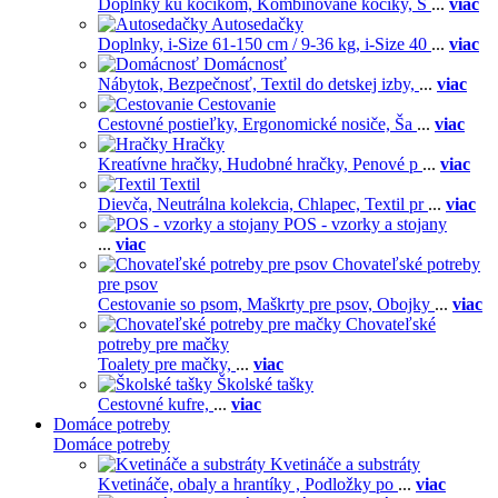
Doplnky ku kočíkom,
Kombinované kočíky,
S
...
viac
Autosedačky
Doplnky,
i-Size 61-150 cm / 9-36 kg,
i-Size 40
...
viac
Domácnosť
Nábytok,
Bezpečnosť,
Textil do detskej izby,
...
viac
Cestovanie
Cestovné postieľky,
Ergonomické nosiče,
Ša
...
viac
Hračky
Kreatívne hračky,
Hudobné hračky,
Penové p
...
viac
Textil
Dievča,
Neutrálna kolekcia,
Chlapec,
Textil pr
...
viac
POS - vzorky a stojany
...
viac
Chovateľské potreby
pre psov
Cestovanie so psom,
Maškrty pre psov,
Obojky
...
viac
Chovateľské
potreby pre mačky
Toalety pre mačky,
...
viac
Školské tašky
Cestovné kufre,
...
viac
Domáce potreby
Domáce potreby
Kvetináče a substráty
Kvetináče, obaly a hrantíky ,
Podložky po
...
viac