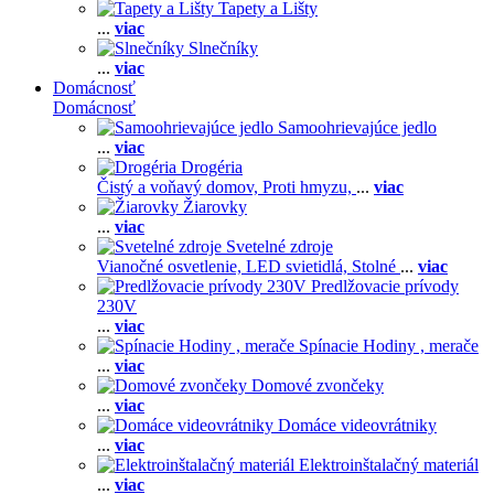
Tapety a Lišty
...
viac
Slnečníky
...
viac
Domácnosť
Domácnosť
Samoohrievajúce jedlo
...
viac
Drogéria
Čistý a voňavý domov,
Proti hmyzu,
...
viac
Žiarovky
...
viac
Svetelné zdroje
Vianočné osvetlenie,
LED svietidlá,
Stolné
...
viac
Predlžovacie prívody
230V
...
viac
Spínacie Hodiny , merače
...
viac
Domové zvončeky
...
viac
Domáce videovrátniky
...
viac
Elektroinštalačný materiál
...
viac