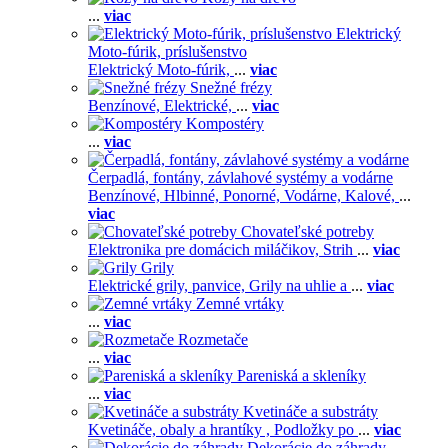
...
viac
Elektrický
Moto-fúrik, príslušenstvo
Elektrický Moto-fúrik,
...
viac
Snežné frézy
Benzínové,
Elektrické,
...
viac
Kompostéry
...
viac
Čerpadlá, fontány, závlahové systémy a vodárne
Benzínové,
Hlbinné,
Ponorné,
Vodárne,
Kalové,
...
viac
Chovateľské potreby
Elektronika pre domácich miláčikov,
Strih
...
viac
Grily
Elektrické grily, panvice,
Grily na uhlie a
...
viac
Zemné vrtáky
...
viac
Rozmetače
...
viac
Pareniská a skleníky
...
viac
Kvetináče a substráty
Kvetináče, obaly a hrantíky ,
Podložky po
...
viac
Dekorácie do záhrady