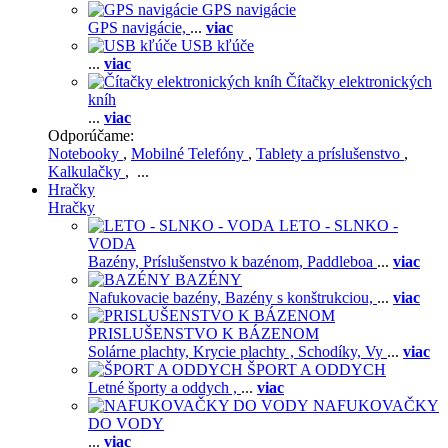
GPS navigácie
GPS navigácie,
...
viac
USB kľúče
...
viac
Čítačky elektronických
kníh
...
viac
Odporúčame:
Notebooky
,
Mobilné Telefóny
,
Tablety a príslušenstvo
,
Kalkulačky
, ...
Hračky
Hračky
LETO - SLNKO -
VODA
Bazény,
Príslušenstvo k bazénom,
Paddleboa
...
viac
BAZÉNY
Nafukovacie bazény,
Bazény s konštrukciou,
...
viac
PRISLUŠENSTVO K BÁZENOM
Solárne plachty,
Krycie plachty ,
Schodíky,
Vy
...
viac
ŠPORT A ODDYCH
Letné športy a oddych ,
...
viac
NAFUKOVAČKY
DO VODY
...
viac