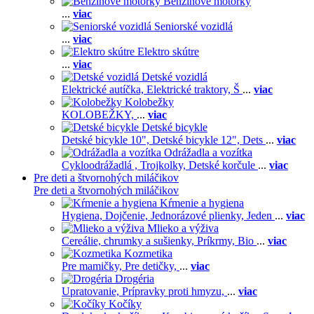
Benzínové motorky
...
viac
Seniorské vozidlá
...
viac
Elektro skútre
...
viac
Detské vozidlá
Elektrické autíčka,
Elektrické traktory,
Š
...
viac
Kolobežky
KOLOBEŽKY,
...
viac
Detské bicykle
Detské bicykle 10",
Detské bicykle 12",
Dets
...
viac
Odrážadla a vozítka
Cykloodrážadlá ,
Trojkolky,
Detské korčule
...
viac
Pre deti a štvornohých miláčikov
Pre deti a štvornohých miláčikov
Kŕmenie a hygiena
Hygiena,
Dojčenie,
Jednorázové plienky,
Jeden
...
viac
Mlieko a výživa
Cereálie, chrumky a sušienky,
Príkrmy,
Bio
...
viac
Kozmetika
Pre mamičky,
Pre detičky,
...
viac
Drogéria
Upratovanie,
Prípravky proti hmyzu,
...
viac
Kočíky