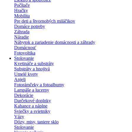
Počítače
Hračky
Mobilita
Pre deti a štvornohých miláčikov
Domáce potreby
Záhrada
Náradie
Nábytok a zariadenie domácnosti a záhrady
Domácnosť
Fotovoltika
Stolovanie
Kvetináče a substráty
Substráty a hnojivá
Umelé kvety
Anjeli
Fotorámčeky a fotoalbumy
Lampáše a lucerny
Dekorácie
Darčekové doplnky
Kahance a náplne
Sviečky a svietniky
Vázy
Dózy, misy, taniere sklo
Stolovanie