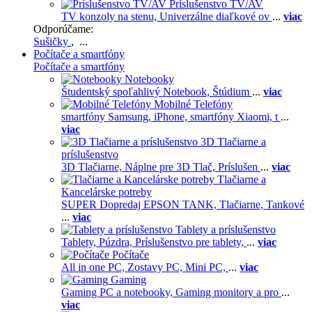
Príslušenstvo TV/AV
TV konzoly na stenu,
Univerzálne diaľkové ov
...
viac
Odporúčame:
Sušičky
, ...
Počítače a smartfóny
Počítače a smartfóny
Notebooky
Študentský spoľahlivý Notebook,
Štúdium
...
viac
Mobilné Telefóny
smartfóny Samsung,
iPhone,
smartfóny Xiaomi,
t
...
viac
3D Tlačiarne a
príslušenstvo
3D Tlačiarne,
Náplne pre 3D Tlač,
Príslušen
...
viac
Tlačiarne a
Kancelárske potreby
SUPER Dopredaj EPSON TANK,
Tlačiarne,
Tankové
...
viac
Tablety a príslušenstvo
Tablety,
Púzdra,
Príslušenstvo pre tablety,
...
viac
Počítače
All in one PC,
Zostavy PC,
Mini PC,
...
viac
Gaming
Gaming PC a notebooky,
Gaming monitory a pro
...
viac