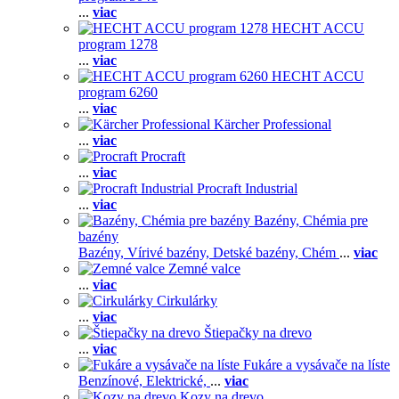
...
viac
HECHT ACCU
program 1278
...
viac
HECHT ACCU
program 6260
...
viac
Kärcher Professional
...
viac
Procraft
...
viac
Procraft Industrial
...
viac
Bazény, Chémia pre
bazény
Bazény,
Vírivé bazény,
Detské bazény,
Chém
...
viac
Zemné valce
...
viac
Cirkulárky
...
viac
Štiepačky na drevo
...
viac
Fukáre a vysávače na líste
Benzínové,
Elektrické,
...
viac
Kozy na drevo