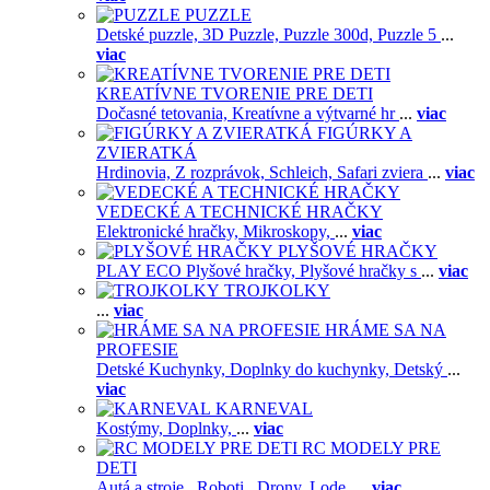
PUZZLE
Detské puzzle,
3D Puzzle,
Puzzle 300d,
Puzzle 5
...
viac
KREATÍVNE TVORENIE PRE DETI
Dočasné tetovania,
Kreatívne a výtvarné hr
...
viac
FIGÚRKY A
ZVIERATKÁ
Hrdinovia,
Z rozprávok,
Schleich,
Safari zviera
...
viac
VEDECKÉ A TECHNICKÉ HRAČKY
Elektronické hračky,
Mikroskopy,
...
viac
PLYŠOVÉ HRAČKY
PLAY ECO Plyšové hračky,
Plyšové hračky s
...
viac
TROJKOLKY
...
viac
HRÁME SA NA
PROFESIE
Detské Kuchynky,
Doplnky do kuchynky,
Detský
...
viac
KARNEVAL
Kostýmy,
Doplnky,
...
viac
RC MODELY PRE
DETI
Autá a stroje ,
Roboti ,
Drony,
Lode,
...
viac