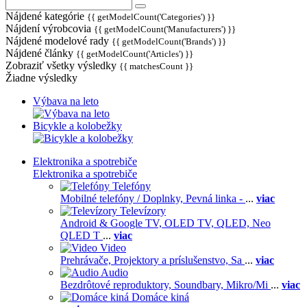
Nájdené kategórie
{{ getModelCount('Categories') }}
Nájdení výrobcovia
{{ getModelCount('Manufacturers') }}
Nájdené modelové rady
{{ getModelCount('Brands') }}
Nájdené články
{{ getModelCount('Articles') }}
Zobraziť všetky výsledky
{{ matchesCount }}
Žiadne výsledky
Výbava na leto
Bicykle a kolobežky
Elektronika a spotrebiče
Elektronika a spotrebiče
Telefóny
Mobilné telefóny / Doplnky,
Pevná linka -
...
viac
Televízory
Android & Google TV,
OLED TV,
QLED, Neo
QLED T
...
viac
Video
Prehrávače,
Projektory a príslušenstvo,
Sa
...
viac
Audio
Bezdrôtové reproduktory,
Soundbary,
Mikro/Mi
...
viac
Domáce kiná