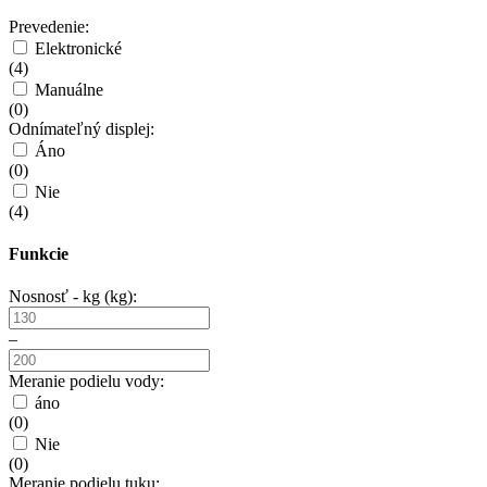
Prevedenie:
Elektronické
(
4
)
Manuálne
(
0
)
Odnímateľný displej:
Áno
(
0
)
Nie
(
4
)
Funkcie
Nosnosť - kg (kg):
–
Meranie podielu vody:
áno
(
0
)
Nie
(
0
)
Meranie podielu tuku: