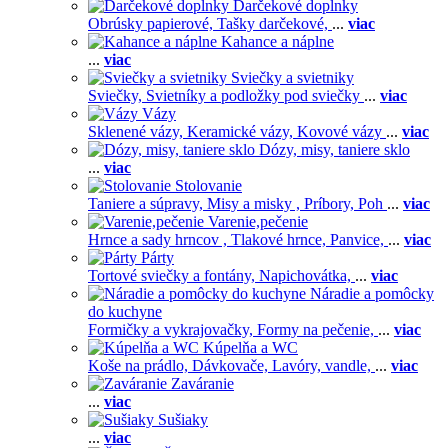
Darčekové doplnky
Obrúsky papierové,
Tašky darčekové,
...
viac
Kahance a náplne
...
viac
Sviečky a svietniky
Sviečky,
Svietníky a podložky pod sviečky
...
viac
Vázy
Sklenené vázy,
Keramické vázy,
Kovové vázy
...
viac
Dózy, misy, taniere sklo
...
viac
Stolovanie
Taniere a súpravy,
Misy a misky ,
Príbory,
Poh
...
viac
Varenie,pečenie
Hrnce a sady hrncov ,
Tlakové hrnce,
Panvice,
...
viac
Párty
Tortové sviečky a fontány,
Napichovátka,
...
viac
Náradie a pomôcky
do kuchyne
Formičky a vykrajovačky,
Formy na pečenie,
...
viac
Kúpelňa a WC
Koše na prádlo,
Dávkovače,
Lavóry, vandle,
...
viac
Zaváranie
...
viac
Sušiaky
...
viac