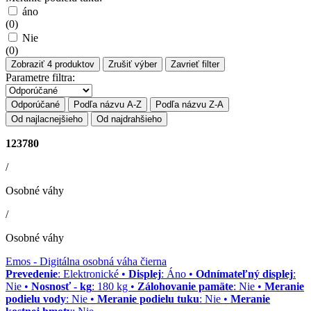
áno
(
0
)
Nie
(
0
)
Zobraziť
4
produktov
Zrušiť výber
Zavrieť filter
Parametre filtra:
Odporúčané
Podľa názvu A-Z
Podľa názvu Z-A
Od najlacnejšieho
Od najdrahšieho
123780
/
Osobné váhy
/
Osobné váhy
Emos
- Digitálna osobná váha čierna
Prevedenie
: Elektronické •
Displej
: Áno •
Odnímateľný displej
:
Nie •
Nosnosť - kg
: 180 kg •
Zálohovanie pamäte
: Nie •
Meranie
podielu vody
: Nie •
Meranie podielu tuku
: Nie •
Meranie