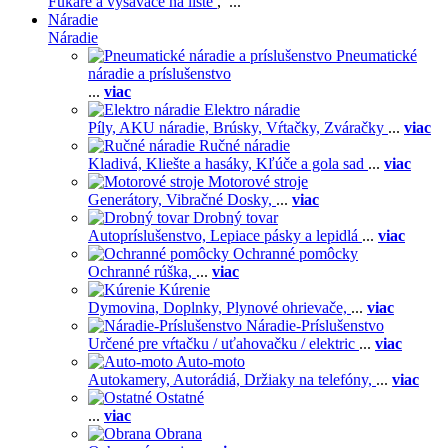
Fukáre a vysávače na líste
, ...
Náradie
Náradie
Pneumatické
náradie a príslušenstvo
...
viac
Elektro náradie
Píly,
AKU náradie,
Brúsky,
Vŕtačky,
Zváračky
...
viac
Ručné náradie
Kladivá,
Kliešte a hasáky,
Kľúče a gola sad
...
viac
Motorové stroje
Generátory,
Vibračné Dosky,
...
viac
Drobný tovar
Autopríslušenstvo,
Lepiace pásky a lepidlá
...
viac
Ochranné pomôcky
Ochranné rúška,
...
viac
Kúrenie
Dymovina,
Doplnky,
Plynové ohrievače,
...
viac
Náradie-Príslušenstvo
Určené pre vŕtačku / uťahovačku / elektric
...
viac
Auto-moto
Autokamery,
Autorádiá,
Držiaky na telefóny,
...
viac
Ostatné
...
viac
Obrana