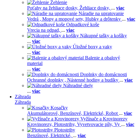
Žehlenie
Poťahy na žehliace dosky,
Žehliace dosky,
...
viac
Náradie na upratovanie
Vedrá ,
Mopy a mopové sety,
Hubky a drôtenky
...
viac
Odpadkové koše
Vrecia na odpad,
...
viac
Nákupné tašky a košíky
...
viac
Úložné boxy a vaky
...
viac
Balenie a obalový
material
...
viac
Doplnky do domácnosti
Ochranné doplnky ,
Nástenné hodiny a budíky
...
viac
Náhradné diely
...
viac
Záhrada
Záhrada
Kosačky
Akumulátorové,
Benzínové,
Elektrické,
Robot
...
viac
Vyžínače a Krovinorezy
Krovinorezy,
Plotostrihy,
Vyvetvovacie píly,
Vy
...
viac
Plotostrihy
Benzínové,
Elektrické,
...
viac