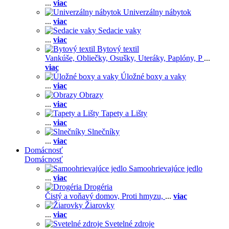
...
viac
Univerzálny nábytok
...
viac
Sedacie vaky
...
viac
Bytový textil
Vankúše,
Obliečky,
Osušky,
Uteráky,
Paplóny,
P
...
viac
Úložné boxy a vaky
...
viac
Obrazy
...
viac
Tapety a Lišty
...
viac
Slnečníky
...
viac
Domácnosť
Domácnosť
Samoohrievajúce jedlo
...
viac
Drogéria
Čistý a voňavý domov,
Proti hmyzu,
...
viac
Žiarovky
...
viac
Svetelné zdroje