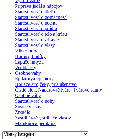
Vykurovanie
Príprava jedál a nápojov
Starostlivosť o dieťa
Starostlivosť o domácnosť
Starostlivosť o nechty
Starostlivosť o prádlo
Starostlivosť o telo a krásu
Starostlivosť o zdravie
Starostlivosť o vlasy
Vlhkomery
Hodiny, budíky
Lapače hmyzu
Ventilátory
Osobné váhy
Epilátory/depilátory
Holiace strojčeky, príslušenstvo
Čistič pleti, Naparovač tváre, Tvárové sauny
Osobné váhy
Starostlivosť o nohy
Sušiče vlasov
Zrkadlo
Zastrihávače, strihače vlasov
Manikúra a pedikúra