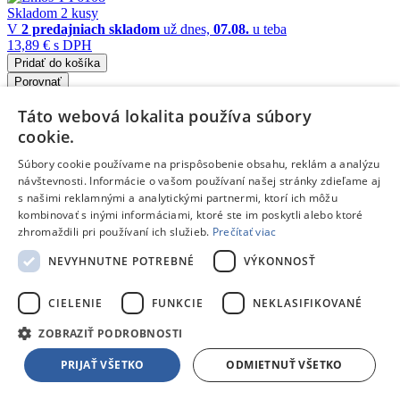
Skladom 2 kusy
V
2 predajniach
skladom
už dnes,
07.08.
u teba
13,89 €
s DPH
Pridať do košíka
Porovnať
Táto webová lokalita používa súbory
28390
cookie.
/
Súbory cookie používame na prispôsobenie obsahu, reklám a analýzu
Osobné váhy
návštevnosti. Informácie o vašom používaní našej stránky zdieľame aj
s našimi reklamnými a analytickými partnermi, ktorí ich môžu
/
kombinovať s inými informáciami, ktoré ste im poskytli alebo ktoré
zhromaždili pri používaní ich služieb.
Prečítať viac
Osobné váhy
NEVYHNUTNE POTREBNÉ
VÝKONNOSŤ
Emos EV104
- Digitálna osobná váha s BMI indexom
Prevedenie
: Elektronické •
Displej
: Áno •
Odnímateľný displej
:
Nie •
Zálohovanie pamäte
: 10 pozícií
CIELENIE
FUNKCIE
NEKLASIFIKOVANÉ
Doprava zdarma
ZOBRAZIŤ PODROBNOSTI
Dostupný
V predajni
18.08.
, u teba
19.08.
PRIJAŤ VŠETKO
ODMIETNUŤ VŠETKO
27,90 €
s DPH
Pridať do košíka