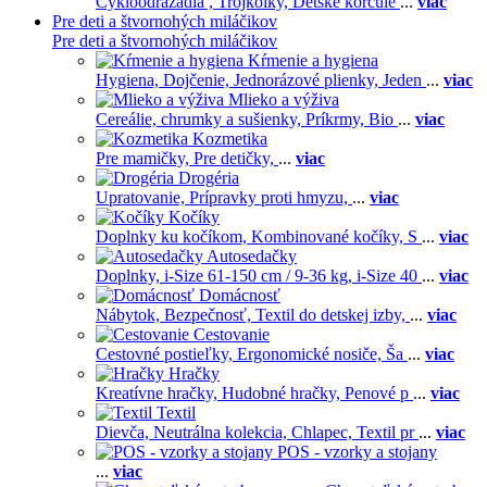
Cykloodrážadlá ,
Trojkolky,
Detské korčule
...
viac
Pre deti a štvornohých miláčikov
Pre deti a štvornohých miláčikov
Kŕmenie a hygiena
Hygiena,
Dojčenie,
Jednorázové plienky,
Jeden
...
viac
Mlieko a výživa
Cereálie, chrumky a sušienky,
Príkrmy,
Bio
...
viac
Kozmetika
Pre mamičky,
Pre detičky,
...
viac
Drogéria
Upratovanie,
Prípravky proti hmyzu,
...
viac
Kočíky
Doplnky ku kočíkom,
Kombinované kočíky,
S
...
viac
Autosedačky
Doplnky,
i-Size 61-150 cm / 9-36 kg,
i-Size 40
...
viac
Domácnosť
Nábytok,
Bezpečnosť,
Textil do detskej izby,
...
viac
Cestovanie
Cestovné postieľky,
Ergonomické nosiče,
Ša
...
viac
Hračky
Kreatívne hračky,
Hudobné hračky,
Penové p
...
viac
Textil
Dievča,
Neutrálna kolekcia,
Chlapec,
Textil pr
...
viac
POS - vzorky a stojany
...
viac