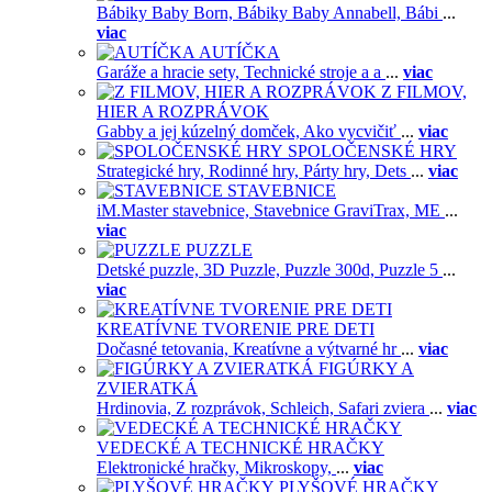
Bábiky Baby Born,
Bábiky Baby Annabell,
Bábi
...
viac
AUTÍČKA
Garáže a hracie sety,
Technické stroje a a
...
viac
Z FILMOV,
HIER A ROZPRÁVOK
Gabby a jej kúzelný domček,
Ako vycvičiť
...
viac
SPOLOČENSKÉ HRY
Strategické hry,
Rodinné hry,
Párty hry,
Dets
...
viac
STAVEBNICE
iM.Master stavebnice,
Stavebnice GraviTrax,
ME
...
viac
PUZZLE
Detské puzzle,
3D Puzzle,
Puzzle 300d,
Puzzle 5
...
viac
KREATÍVNE TVORENIE PRE DETI
Dočasné tetovania,
Kreatívne a výtvarné hr
...
viac
FIGÚRKY A
ZVIERATKÁ
Hrdinovia,
Z rozprávok,
Schleich,
Safari zviera
...
viac
VEDECKÉ A TECHNICKÉ HRAČKY
Elektronické hračky,
Mikroskopy,
...
viac
PLYŠOVÉ HRAČKY