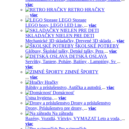
viac
RETRO HRAČKY
...
viac
LEGO Storage
LEGO boxy,
LEGO LED Lite,
...
viac
SKLADAČKY NIELEN PRE DETI
Mechanické 3D skladačky,
Drevené 3D sklada
...
viac
ŠKOLSKÉ POTREBY
Glóbusy,
Školské tašky,
Detské tašky,
Pera
...
viac
DETSKÁ OSLAVA
Servítky,
Taniere,
Poháre,
Balóny ,
Lampióny,
Sv
...
viac
ZIMNÉ ŠPORTY
...
viac
Hračky
Bábiky a príslušenstvo,
Autíčka a autodrá
...
viac
Domácnosť
Ústna hygiena,
...
viac
Drony a príslušenstvo
Drony,
Príslušenstvo pre drony,
...
viac
Na záhradu
Bazény,
Vozidlá,
Vírivky,
VYMAZAT Leto a voda,
...
viac
Pre najmenších