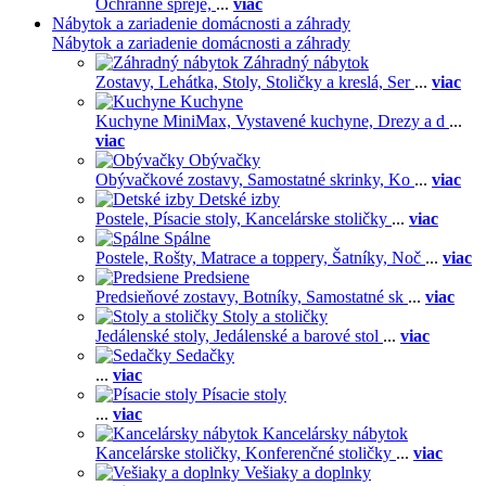
Ochranné spreje,
...
viac
Nábytok a zariadenie domácnosti a záhrady
Nábytok a zariadenie domácnosti a záhrady
Záhradný nábytok
Zostavy,
Lehátka,
Stoly,
Stoličky a kreslá,
Ser
...
viac
Kuchyne
Kuchyne MiniMax,
Vystavené kuchyne,
Drezy a d
...
viac
Obývačky
Obývačkové zostavy,
Samostatné skrinky,
Ko
...
viac
Detské izby
Postele,
Písacie stoly,
Kancelárske stoličky
...
viac
Spálne
Postele,
Rošty,
Matrace a toppery,
Šatníky,
Noč
...
viac
Predsiene
Predsieňové zostavy,
Botníky,
Samostatné sk
...
viac
Stoly a stoličky
Jedálenské stoly,
Jedálenské a barové stol
...
viac
Sedačky
...
viac
Písacie stoly
...
viac
Kancelársky nábytok
Kancelárske stoličky,
Konferenčné stoličky
...
viac
Vešiaky a doplnky