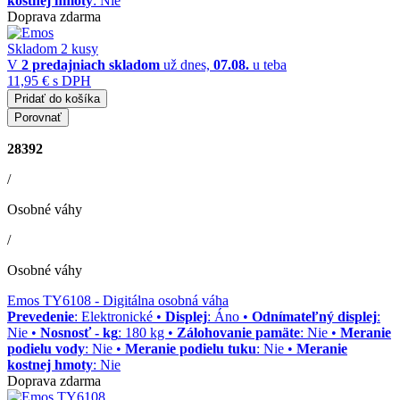
kostnej hmoty
: Nie
Doprava zdarma
Skladom 2 kusy
V
2 predajniach
skladom
už dnes,
07.08.
u teba
11,95 €
s DPH
Pridať do košíka
Porovnať
28392
/
Osobné váhy
/
Osobné váhy
Emos TY6108
- Digitálna osobná váha
Prevedenie
: Elektronické •
Displej
: Áno •
Odnímateľný displej
:
Nie •
Nosnosť - kg
: 180 kg •
Zálohovanie pamäte
: Nie •
Meranie
podielu vody
: Nie •
Meranie podielu tuku
: Nie •
Meranie
kostnej hmoty
: Nie
Doprava zdarma