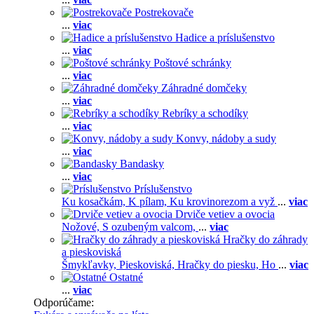
Postrekovače
...
viac
Hadice a príslušenstvo
...
viac
Poštové schránky
...
viac
Záhradné domčeky
...
viac
Rebríky a schodíky
...
viac
Konvy, nádoby a sudy
...
viac
Bandasky
...
viac
Príslušenstvo
Ku kosačkám,
K pílam,
Ku krovinorezom a vyž
...
viac
Drviče vetiev a ovocia
Nožové,
S ozubeným valcom,
...
viac
Hračky do záhrady
a pieskoviská
Šmykľavky,
Pieskoviská,
Hračky do piesku,
Ho
...
viac
Ostatné
...
viac
Odporúčame: