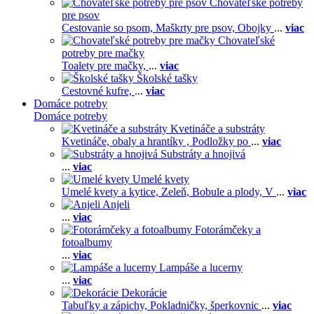
Chovateľské potreby
pre psov
Cestovanie so psom,
Maškrty pre psov,
Obojky
...
viac
Chovateľské
potreby pre mačky
Toalety pre mačky,
...
viac
Školské tašky
Cestovné kufre,
...
viac
Domáce potreby
Domáce potreby
Kvetináče a substráty
Kvetináče, obaly a hrantíky ,
Podložky po
...
viac
Substráty a hnojivá
...
viac
Umelé kvety
Umelé kvety a kytice,
Zeleň,
Bobule a plody,
V
...
viac
Anjeli
...
viac
Fotorámčeky a
fotoalbumy
...
viac
Lampáše a lucerny
...
viac
Dekorácie
Tabuľky a zápichy,
Pokladničky, šperkovnic
...
viac