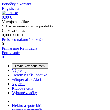
Pobočky a kontakt
Registrácia
0,00 €
V tvojom košíku:
V košíku nemáš žiadne produkty
Celková suma:
0,00 €
s DPH
Prejsť do nákupného košíka
0
Prihlásenie
Registrácia
Porovnanie
0
Hlavné kategórie
Menu
Výpredaj
Trendy v našej ponuke
%
Super akcie
Akcie
Výpredaj
Klubové ceny
Vybrané značky
Elektro a spotrebiče
Elektro a spotrebiče