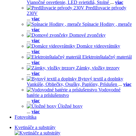
Vianočné osvetlenie,
LED svietidlá,
Stolné
...
viac
Predlžovacie prívody
230V
...
viac
Spínacie Hodiny , merače
...
viac
Domové zvončeky
...
viac
Domáce videovrátniky
...
viac
Elektroinštalačný materiál
...
viac
Zámky, vložky trezory
...
viac
Bytový textil a doplnky
Vankúše,
Obliečky,
Osušky,
Paplóny,
Príslušen
...
viac
Vodovodné
batérie a príslušenstvo
...
viac
Úložné boxy
...
viac
Fotovoltika
Kvetináče a substráty