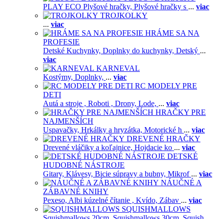
PLAY ECO Plyšové hračky,
Plyšové hračky s
...
viac
TROJKOLKY
...
viac
HRÁME SA NA
PROFESIE
Detské Kuchynky,
Doplnky do kuchynky,
Detský
...
viac
KARNEVAL
Kostýmy,
Doplnky,
...
viac
RC MODELY PRE
DETI
Autá a stroje ,
Roboti ,
Drony,
Lode,
...
viac
HRAČKY PRE
NAJMENŠÍCH
Uspavačky,
Hrkálky a hryzátka,
Motorické h
...
viac
DREVENÉ HRAČKY
Drevené vláčiky a koľajnice,
Hojdacie ko
...
viac
DETSKÉ
HUDOBNÉ NÁSTROJE
Gitary,
Klávesy,
Bicie súpravy a bubny,
Mikrof
...
viac
NÁUČNÉ A
ZÁBAVNÉ KNIHY
Pexeso,
Albi kúzelné čítanie ,
Kvído,
Zábav
...
viac
SQUISHMALLOWS
Squishmallows 20cm,
Squishmallows 30cm,
Squish
...