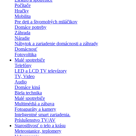
Počítače
Hračky
Mobilita
Pre deti a štvornohých miláčikov
Domáce potreby
Záhrada
Náradie
Nábytok a zariadenie domácnosti a záhrady
Domácnosť
Fotovoltika
Malé spotrebiče
Telefóny
LED a LCD TV televízory
TV, Video
Audio
Domáce kiná
Biela technika
Malé spotrebiče
Multimédiá a zábava
Fotoaparáty a kamery
Inteligentné smart zariadenia.
Príslušenstvo TV/AV
Starostlivosť o telo a krásu
Meteostanice, teplomery