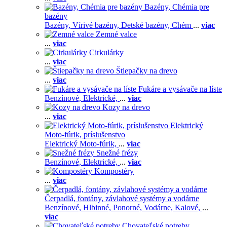
Bazény, Chémia pre
bazény
Bazény,
Vírivé bazény,
Detské bazény,
Chém
...
viac
Zemné valce
...
viac
Cirkulárky
...
viac
Štiepačky na drevo
...
viac
Fukáre a vysávače na líste
Benzínové,
Elektrické,
...
viac
Kozy na drevo
...
viac
Elektrický
Moto-fúrik, príslušenstvo
Elektrický Moto-fúrik,
...
viac
Snežné frézy
Benzínové,
Elektrické,
...
viac
Kompostéry
...
viac
Čerpadlá, fontány, závlahové systémy a vodárne
Benzínové,
Hlbinné,
Ponorné,
Vodárne,
Kalové,
...
viac
Chovateľské potreby