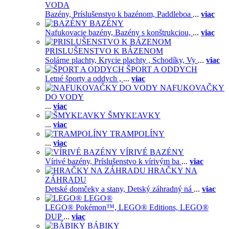
VODA
Bazény,
Príslušenstvo k bazénom,
Paddleboa
...
viac
BAZÉNY
Nafukovacie bazény,
Bazény s konštrukciou,
...
viac
PRISLUŠENSTVO K BÁZENOM
Solárne plachty,
Krycie plachty ,
Schodíky,
Vy
...
viac
ŠPORT A ODDYCH
Letné športy a oddych ,
...
viac
NAFUKOVAČKY
DO VODY
...
viac
ŠMYKĽAVKY
...
viac
TRAMPOLÍNY
...
viac
VÍRIVÉ BAZÉNY
Vírivé bazény,
Príslušenstvo k vírivým ba
...
viac
HRAČKY NA
ZÁHRADU
Detské domčeky a stany,
Detský záhradný ná
...
viac
LEGO®
LEGO® Pokémon™,
LEGO® Editions,
LEGO®
DUP
...
viac
BÁBIKY