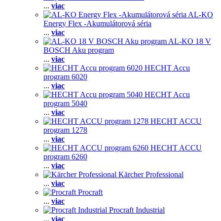
...
viac
AL-KO
Energy Flex -Akumulátorová séria
...
viac
AL-KO 18 V
BOSCH Aku program
...
viac
HECHT Accu
program 6020
...
viac
HECHT Accu
program 5040
...
viac
HECHT ACCU
program 1278
...
viac
HECHT ACCU
program 6260
...
viac
Kärcher Professional
...
viac
Procraft
...
viac
Procraft Industrial
...
viac