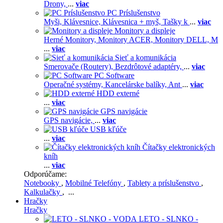
Drony,
...
viac
PC Príslušenstvo
Myši,
Klávesnice,
Klávesnica + myš,
Tašky k
...
viac
Monitory a displeje
Herné Monitory,
Monitory ACER,
Monitory DELL,
M
...
viac
Sieť a komunikácia
Smerovače (Routery),
Bezdrôtové adaptéry,
...
viac
PC Software
Operačné systémy,
Kancelárske balíky,
Ant
...
viac
HDD externé
...
viac
GPS navigácie
GPS navigácie,
...
viac
USB kľúče
...
viac
Čítačky elektronických
kníh
...
viac
Odporúčame:
Notebooky
,
Mobilné Telefóny
,
Tablety a príslušenstvo
,
Kalkulačky
, ...
Hračky
Hračky
LETO - SLNKO -