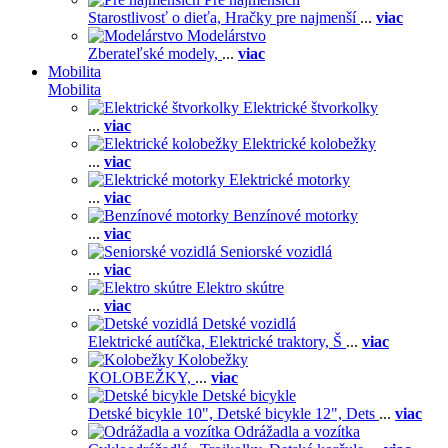
Starostlivosť o dieťa,
Hračky pre najmenší
...
viac
Modelárstvo
Zberateľské modely,
...
viac
Mobilita
Mobilita
Elektrické štvorkolky
...
viac
Elektrické kolobežky
...
viac
Elektrické motorky
...
viac
Benzínové motorky
...
viac
Seniorské vozidlá
...
viac
Elektro skútre
...
viac
Detské vozidlá
Elektrické autíčka,
Elektrické traktory,
Š
...
viac
Kolobežky
KOLOBEŽKY,
...
viac
Detské bicykle
Detské bicykle 10",
Detské bicykle 12",
Dets
...
viac
Odrážadla a vozítka