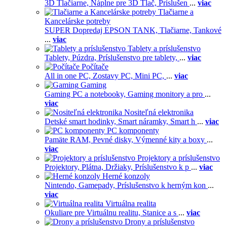
3D Tlačiarne,
Náplne pre 3D Tlač,
Príslušen
...
viac
Tlačiarne a
Kancelárske potreby
SUPER Dopredaj EPSON TANK,
Tlačiarne,
Tankové
...
viac
Tablety a príslušenstvo
Tablety,
Púzdra,
Príslušenstvo pre tablety,
...
viac
Počítače
All in one PC,
Zostavy PC,
Mini PC,
...
viac
Gaming
Gaming PC a notebooky,
Gaming monitory a pro
...
viac
Nositeľná elektronika
Detské smart hodinky,
Smart náramky,
Smart h
...
viac
PC komponenty
Pamäte RAM,
Pevné disky,
Výmenné kity a boxy
...
viac
Projektory a príslušenstvo
Projektory,
Plátna,
Držiaky,
Príslušenstvo k p
...
viac
Herné konzoly
Nintendo,
Gamepady,
Príslušenstvo k herným kon
...
viac
Virtuálna realita
Okuliare pre Virtuálnu realitu,
Stanice a s
...
viac
Drony a príslušenstvo