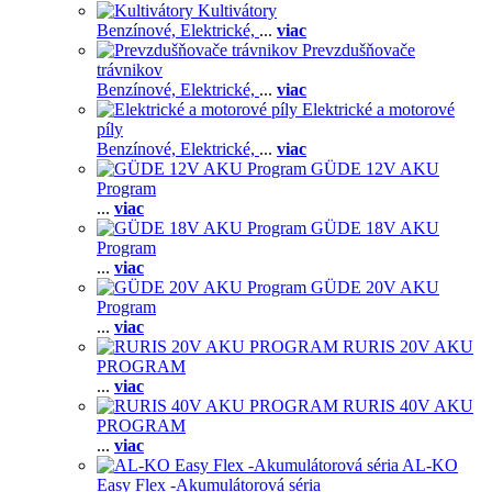
Kultivátory
Benzínové,
Elektrické,
...
viac
Prevzdušňovače
trávnikov
Benzínové,
Elektrické,
...
viac
Elektrické a motorové
píly
Benzínové,
Elektrické,
...
viac
GÜDE 12V AKU
Program
...
viac
GÜDE 18V AKU
Program
...
viac
GÜDE 20V AKU
Program
...
viac
RURIS 20V AKU
PROGRAM
...
viac
RURIS 40V AKU
PROGRAM
...
viac
AL-KO
Easy Flex -Akumulátorová séria