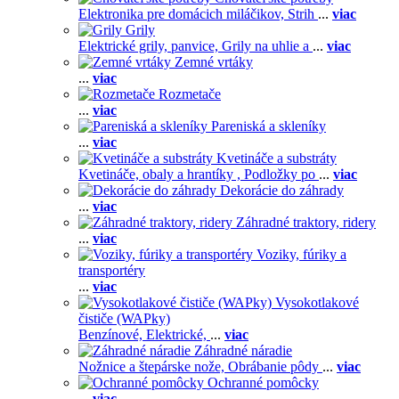
Elektronika pre domácich miláčikov,
Strih
...
viac
Grily
Elektrické grily, panvice,
Grily na uhlie a
...
viac
Zemné vrtáky
...
viac
Rozmetače
...
viac
Pareniská a skleníky
...
viac
Kvetináče a substráty
Kvetináče, obaly a hrantíky ,
Podložky po
...
viac
Dekorácie do záhrady
...
viac
Záhradné traktory, ridery
...
viac
Voziky, fúriky a
transportéry
...
viac
Vysokotlakové
čističe (WAPky)
Benzínové,
Elektrické,
...
viac
Záhradné náradie
Nožnice a štepárske nože,
Obrábanie pôdy
...
viac
Ochranné pomôcky
...
viac