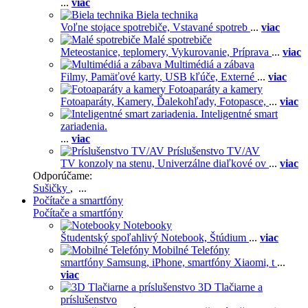
...
viac
Biela technika
Voľne stojace spotrebiče,
Vstavané spotreb
...
viac
Malé spotrebiče
Meteostanice, teplomery,
Vykurovanie,
Príprava
...
viac
Multimédiá a zábava
Filmy,
Pamäťové karty,
USB kľúče,
Externé
...
viac
Fotoaparáty a kamery
Fotoaparáty,
Kamery,
Ďalekohľady,
Fotopasce,
...
viac
Inteligentné smart
zariadenia.
...
viac
Príslušenstvo TV/AV
TV konzoly na stenu,
Univerzálne diaľkové ov
...
viac
Odporúčame:
Sušičky
, ...
Počítače a smartfóny
Počítače a smartfóny
Notebooky
Študentský spoľahlivý Notebook,
Štúdium
...
viac
Mobilné Telefóny
smartfóny Samsung,
iPhone,
smartfóny Xiaomi,
t
...
viac
3D Tlačiarne a
príslušenstvo