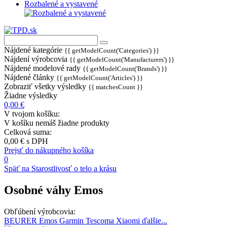
Rozbalené a vystavené
Nájdené kategórie
{{ getModelCount('Categories') }}
Nájdení výrobcovia
{{ getModelCount('Manufacturers') }}
Nájdené modelové rady
{{ getModelCount('Brands') }}
Nájdené články
{{ getModelCount('Articles') }}
Zobraziť všetky výsledky
{{ matchesCount }}
Žiadne výsledky
0,00 €
V tvojom košíku:
V košíku nemáš žiadne produkty
Celková suma:
0,00 €
s DPH
Prejsť do nákupného košíka
0
Späť na Starostlivosť o telo a krásu
Osobné váhy Emos
Obľúbení výrobcovia:
BEURER
Emos
Garmin
Tescoma
Xiaomi
ďalšie...