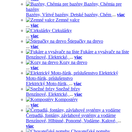
Bazény, Chémia pre
bazény
Bazény,
Vírivé bazény,
Detské bazény,
Chém
...
viac
Zemné valce
...
viac
Cirkulárky
...
viac
Štiepačky na drevo
...
viac
Fukáre a vysávače na líste
Benzínové,
Elektrické,
...
viac
Kozy na drevo
...
viac
Elektrický
Moto-fúrik, príslušenstvo
Elektrický Moto-fúrik,
...
viac
Snežné frézy
Benzínové,
Elektrické,
...
viac
Kompostéry
...
viac
Čerpadlá, fontány, závlahové systémy a vodárne
Benzínové,
Hlbinné,
Ponorné,
Vodárne,
Kalové,
...
viac
Chovateľské potreby