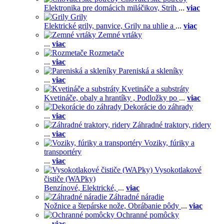
Elektronika pre domácich miláčikov,
Strih
...
viac
Grily
Elektrické grily, panvice,
Grily na uhlie a
...
viac
Zemné vrtáky
...
viac
Rozmetače
...
viac
Pareniská a skleníky
...
viac
Kvetináče a substráty
Kvetináče, obaly a hrantíky ,
Podložky po
...
viac
Dekorácie do záhrady
...
viac
Záhradné traktory, ridery
...
viac
Voziky, fúriky a
transportéry
...
viac
Vysokotlakové
čističe (WAPky)
Benzínové,
Elektrické,
...
viac
Záhradné náradie
Nožnice a štepárske nože,
Obrábanie pôdy
...
viac
Ochranné pomôcky
...
viac