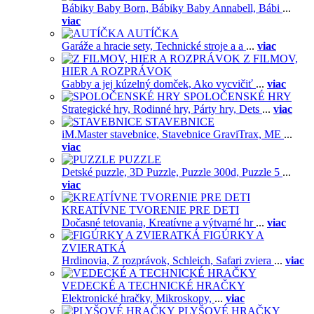
Bábiky Baby Born,
Bábiky Baby Annabell,
Bábi
...
viac
AUTÍČKA
Garáže a hracie sety,
Technické stroje a a
...
viac
Z FILMOV,
HIER A ROZPRÁVOK
Gabby a jej kúzelný domček,
Ako vycvičiť
...
viac
SPOLOČENSKÉ HRY
Strategické hry,
Rodinné hry,
Párty hry,
Dets
...
viac
STAVEBNICE
iM.Master stavebnice,
Stavebnice GraviTrax,
ME
...
viac
PUZZLE
Detské puzzle,
3D Puzzle,
Puzzle 300d,
Puzzle 5
...
viac
KREATÍVNE TVORENIE PRE DETI
Dočasné tetovania,
Kreatívne a výtvarné hr
...
viac
FIGÚRKY A
ZVIERATKÁ
Hrdinovia,
Z rozprávok,
Schleich,
Safari zviera
...
viac
VEDECKÉ A TECHNICKÉ HRAČKY
Elektronické hračky,
Mikroskopy,
...
viac
PLYŠOVÉ HRAČKY