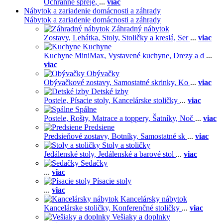
Ochranné spreje,
...
viac
Nábytok a zariadenie domácnosti a záhrady
Nábytok a zariadenie domácnosti a záhrady
Záhradný nábytok
Zostavy,
Lehátka,
Stoly,
Stoličky a kreslá,
Ser
...
viac
Kuchyne
Kuchyne MiniMax,
Vystavené kuchyne,
Drezy a d
...
viac
Obývačky
Obývačkové zostavy,
Samostatné skrinky,
Ko
...
viac
Detské izby
Postele,
Písacie stoly,
Kancelárske stoličky
...
viac
Spálne
Postele,
Rošty,
Matrace a toppery,
Šatníky,
Noč
...
viac
Predsiene
Predsieňové zostavy,
Botníky,
Samostatné sk
...
viac
Stoly a stoličky
Jedálenské stoly,
Jedálenské a barové stol
...
viac
Sedačky
...
viac
Písacie stoly
...
viac
Kancelársky nábytok
Kancelárske stoličky,
Konferenčné stoličky
...
viac
Vešiaky a doplnky