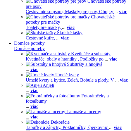
Chovateľské potreby
pre psov
Cestovanie so psom,
Maškrty pre psov,
Obojky
...
viac
Chovateľské
potreby pre mačky
Toalety pre mačky,
...
viac
Školské tašky
Cestovné kufre,
...
viac
Domáce potreby
Domáce potreby
Kvetináče a substráty
Kvetináče, obaly a hrantíky ,
Podložky po
...
viac
Substráty a hnojivá
...
viac
Umelé kvety
Umelé kvety a kytice,
Zeleň,
Bobule a plody,
V
...
viac
Anjeli
...
viac
Fotorámčeky a
fotoalbumy
...
viac
Lampáše a lucerny
...
viac
Dekorácie
Tabuľky a zápichy,
Pokladničky, šperkovnic
...
viac