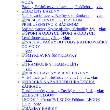
VODA
Bazény,
Príslušenstvo k bazénom,
Paddleboa
...
viac
BAZÉNY
Nafukovacie bazény,
Bazény s konštrukciou,
...
viac
PRISLUŠENSTVO K BÁZENOM
Solárne plachty,
Krycie plachty ,
Schodíky,
Vy
...
viac
ŠPORT A ODDYCH
Letné športy a oddych ,
...
viac
NAFUKOVAČKY
DO VODY
...
viac
ŠMYKĽAVKY
...
viac
TRAMPOLÍNY
...
viac
VÍRIVÉ BAZÉNY
Vírivé bazény,
Príslušenstvo k vírivým ba
...
viac
HRAČKY NA
ZÁHRADU
Detské domčeky a stany,
Detský záhradný ná
...
viac
LEGO®
LEGO® Pokémon™,
LEGO® Editions,
LEGO®
DUP
...
viac
BÁBIKY