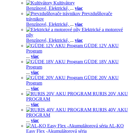
Kultivátory
Benzínové,
Elektrické,
...
viac
Prevzdušňovače
trávnikov
Benzínové,
Elektrické,
...
viac
Elektrické a motorové
píly
Benzínové,
Elektrické,
...
viac
GÜDE 12V AKU
Program
...
viac
GÜDE 18V AKU
Program
...
viac
GÜDE 20V AKU
Program
...
viac
RURIS 20V AKU
PROGRAM
...
viac
RURIS 40V AKU
PROGRAM
...
viac
AL-KO
Easy Flex -Akumulátorová séria