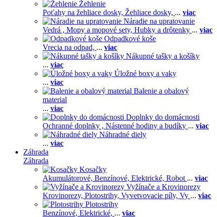
Žehlenie
Poťahy na žehliace dosky,
Žehliace dosky,
...
viac
Náradie na upratovanie
Vedrá ,
Mopy a mopové sety,
Hubky a drôtenky
...
viac
Odpadkové koše
Vrecia na odpad,
...
viac
Nákupné tašky a košíky
...
viac
Úložné boxy a vaky
...
viac
Balenie a obalový
material
...
viac
Doplnky do domácnosti
Ochranné doplnky ,
Nástenné hodiny a budíky
...
viac
Náhradné diely
...
viac
Záhrada
Záhrada
Kosačky
Akumulátorové,
Benzínové,
Elektrické,
Robot
...
viac
Vyžínače a Krovinorezy
Krovinorezy,
Plotostrihy,
Vyvetvovacie píly,
Vy
...
viac
Plotostrihy
Benzínové,
Elektrické,
...
viac