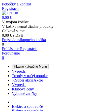
Pobočky a kontakt
Registrácia
0,00 €
V tvojom košíku:
V košíku nemáš žiadne produkty
Celková suma:
0,00 €
s DPH
Prejsť do nákupného košíka
0
Prihlásenie
Registrácia
Porovnanie
0
Hlavné kategórie
Menu
Výpredaj
Trendy v našej ponuke
%
Super akcie
Akcie
Výpredaj
Klubové ceny
Vybrané značky
Elektro a spotrebiče
Elektro a spotrebiče