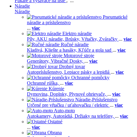
Fukáre a vysávače na líste
, ...
Náradie
Náradie
Pneumatické
náradie a príslušenstvo
...
viac
Elektro náradie
Píly,
AKU náradie,
Brúsky,
Vŕtačky,
Zváračky
...
viac
Ručné náradie
Kladivá,
Kliešte a hasáky,
Kľúče a gola sad
...
viac
Motorové stroje
Generátory,
Vibračné Dosky,
...
viac
Drobný tovar
Autopríslušenstvo,
Lepiace pásky a lepidlá
...
viac
Ochranné pomôcky
Ochranné rúška,
...
viac
Kúrenie
Dymovina,
Doplnky,
Plynové ohrievače,
...
viac
Náradie-Príslušenstvo
Určené pre vŕtačku / uťahovačku / elektric
...
viac
Auto-moto
Autokamery,
Autorádiá,
Držiaky na telefóny,
...
viac
Ostatné
...
viac
Obrana