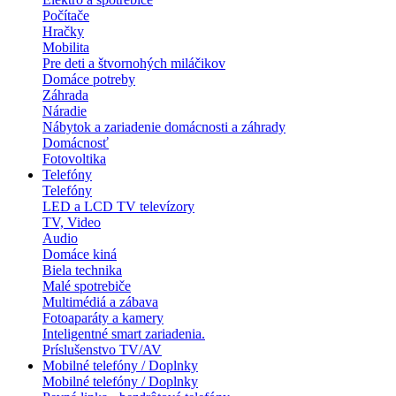
Počítače
Hračky
Mobilita
Pre deti a štvornohých miláčikov
Domáce potreby
Záhrada
Náradie
Nábytok a zariadenie domácnosti a záhrady
Domácnosť
Fotovoltika
Telefóny
Telefóny
LED a LCD TV televízory
TV, Video
Audio
Domáce kiná
Biela technika
Malé spotrebiče
Multimédiá a zábava
Fotoaparáty a kamery
Inteligentné smart zariadenia.
Príslušenstvo TV/AV
Mobilné telefóny / Doplnky
Mobilné telefóny / Doplnky