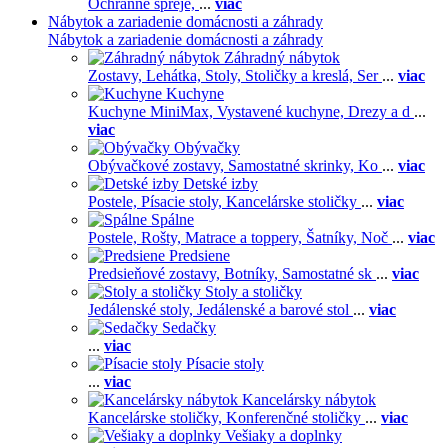
Ochranné spreje,
...
viac
Nábytok a zariadenie domácnosti a záhrady
Nábytok a zariadenie domácnosti a záhrady
Záhradný nábytok
Zostavy,
Lehátka,
Stoly,
Stoličky a kreslá,
Ser
...
viac
Kuchyne
Kuchyne MiniMax,
Vystavené kuchyne,
Drezy a d
...
viac
Obývačky
Obývačkové zostavy,
Samostatné skrinky,
Ko
...
viac
Detské izby
Postele,
Písacie stoly,
Kancelárske stoličky
...
viac
Spálne
Postele,
Rošty,
Matrace a toppery,
Šatníky,
Noč
...
viac
Predsiene
Predsieňové zostavy,
Botníky,
Samostatné sk
...
viac
Stoly a stoličky
Jedálenské stoly,
Jedálenské a barové stol
...
viac
Sedačky
...
viac
Písacie stoly
...
viac
Kancelársky nábytok
Kancelárske stoličky,
Konferenčné stoličky
...
viac
Vešiaky a doplnky