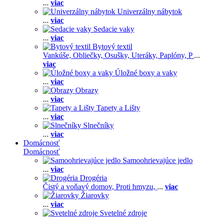
...
viac
Univerzálny nábytok
...
viac
Sedacie vaky
...
viac
Bytový textil
Vankúše,
Obliečky,
Osušky,
Uteráky,
Paplóny,
P
...
viac
Úložné boxy a vaky
...
viac
Obrazy
...
viac
Tapety a Lišty
...
viac
Slnečníky
...
viac
Domácnosť
Domácnosť
Samoohrievajúce jedlo
...
viac
Drogéria
Čistý a voňavý domov,
Proti hmyzu,
...
viac
Žiarovky
...
viac
Svetelné zdroje