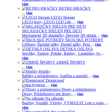
viac
RETRO HRAČKY
...
viac
LEGO Storage
LEGO boxy,
LEGO LED Lite,
...
viac
SKLADAČKY NIELEN PRE DETI
Mechanické 3D skladačky,
Drevené 3D sklada
...
viac
ŠKOLSKÉ POTREBY
Glóbusy,
Školské tašky,
Detské tašky,
Pera
...
viac
DETSKÁ OSLAVA
Servítky,
Taniere,
Poháre,
Balóny ,
Lampióny,
Sv
...
viac
ZIMNÉ ŠPORTY
...
viac
Hračky
Bábiky a príslušenstvo,
Autíčka a autodrá
...
viac
Domácnosť
Ústna hygiena,
...
viac
Drony a príslušenstvo
Drony,
Príslušenstvo pre drony,
...
viac
Na záhradu
Bazény,
Vozidlá,
Vírivky,
VYMAZAT Leto a voda,
...
viac
Pre najmenších