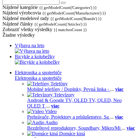
Nájdené kategórie
{{ getModelCount('Categories') }}
Nájdení výrobcovia
{{ getModelCount('Manufacturers') }}
Nájdené modelové rady
{{ getModelCount('Brands') }}
Nájdené články
{{ getModelCount('Articles') }}
Zobraziť všetky výsledky
{{ matchesCount }}
Žiadne výsledky
Výbava na leto
Bicykle a kolobežky
Elektronika a spotrebiče
Elektronika a spotrebiče
Telefóny
Mobilné telefóny / Doplnky,
Pevná linka -
...
viac
Televízory
Android & Google TV,
OLED TV,
QLED, Neo
QLED T
...
viac
Video
Prehrávače,
Projektory a príslušenstvo,
Sa
...
viac
Audio
Bezdrôtové reproduktory,
Soundbary,
Mikro/Mi
...
viac
Domáce kiná