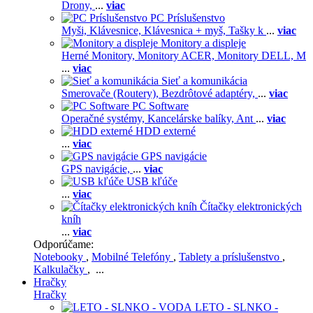
Drony,
...
viac
PC Príslušenstvo
Myši,
Klávesnice,
Klávesnica + myš,
Tašky k
...
viac
Monitory a displeje
Herné Monitory,
Monitory ACER,
Monitory DELL,
M
...
viac
Sieť a komunikácia
Smerovače (Routery),
Bezdrôtové adaptéry,
...
viac
PC Software
Operačné systémy,
Kancelárske balíky,
Ant
...
viac
HDD externé
...
viac
GPS navigácie
GPS navigácie,
...
viac
USB kľúče
...
viac
Čítačky elektronických
kníh
...
viac
Odporúčame:
Notebooky
,
Mobilné Telefóny
,
Tablety a príslušenstvo
,
Kalkulačky
, ...
Hračky
Hračky
LETO - SLNKO -