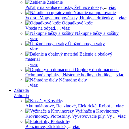
Žehlenie
Poťahy na žehliace dosky,
Žehliace dosky,
...
viac
Náradie na upratovanie
Vedrá ,
Mopy a mopové sety,
Hubky a drôtenky
...
viac
Odpadkové koše
Vrecia na odpad,
...
viac
Nákupné tašky a košíky
...
viac
Úložné boxy a vaky
...
viac
Balenie a obalový
material
...
viac
Doplnky do domácnosti
Ochranné doplnky ,
Nástenné hodiny a budíky
...
viac
Náhradné diely
...
viac
Záhrada
Záhrada
Kosačky
Akumulátorové,
Benzínové,
Elektrické,
Robot
...
viac
Vyžínače a Krovinorezy
Krovinorezy,
Plotostrihy,
Vyvetvovacie píly,
Vy
...
viac
Plotostrihy
Benzínové,
Elektrické,
...
viac