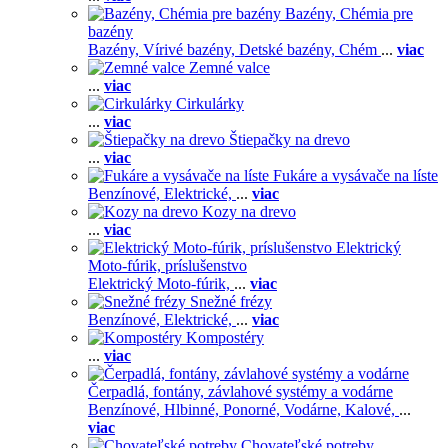
Bazény, Chémia pre
bazény
Bazény,
Vírivé bazény,
Detské bazény,
Chém
...
viac
Zemné valce
...
viac
Cirkulárky
...
viac
Štiepačky na drevo
...
viac
Fukáre a vysávače na líste
Benzínové,
Elektrické,
...
viac
Kozy na drevo
...
viac
Elektrický
Moto-fúrik, príslušenstvo
Elektrický Moto-fúrik,
...
viac
Snežné frézy
Benzínové,
Elektrické,
...
viac
Kompostéry
...
viac
Čerpadlá, fontány, závlahové systémy a vodárne
Benzínové,
Hlbinné,
Ponorné,
Vodárne,
Kalové,
...
viac
Chovateľské potreby