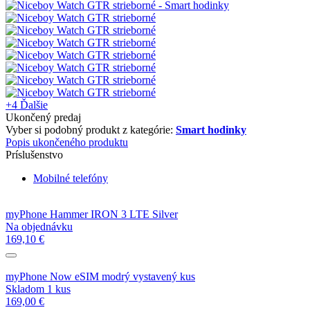
+4
Ďalšie
Ukončený predaj
Vyber si podobný produkt z kategórie:
Smart hodinky
Popis ukončeného produktu
Príslušenstvo
Mobilné telefóny
myPhone Hammer IRON 3 LTE Silver
Na objednávku
169,10 €
myPhone Now eSIM modrý vystavený kus
Skladom 1 kus
169,00 €