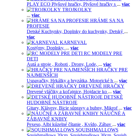
PLAY ECO Plyšové hračky,
Plyšové hračky s
...
viac
TROJKOLKY
...
viac
HRÁME SA NA
PROFESIE
Detské Kuchynky,
Doplnky do kuchynky,
Detský
...
viac
KARNEVAL
Kostýmy,
Doplnky,
...
viac
RC MODELY PRE
DETI
Autá a stroje ,
Roboti ,
Drony,
Lode,
...
viac
HRAČKY PRE
NAJMENŠÍCH
Uspavačky,
Hrkálky a hryzátka,
Motorické h
...
viac
DREVENÉ HRAČKY
Drevené vláčiky a koľajnice,
Hojdacie ko
...
viac
DETSKÉ
HUDOBNÉ NÁSTROJE
Gitary,
Klávesy,
Bicie súpravy a bubny,
Mikrof
...
viac
NÁUČNÉ A
ZÁBAVNÉ KNIHY
Pexeso,
Albi kúzelné čítanie ,
Kvído,
Zábav
...
viac
SQUISHMALLOWS
Squishmallows 20cm,
Squishmallows 30cm,
Squish
...