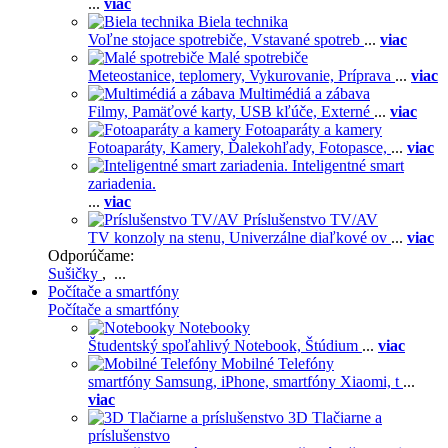
...
viac
Biela technika
Voľne stojace spotrebiče,
Vstavané spotreb
...
viac
Malé spotrebiče
Meteostanice, teplomery,
Vykurovanie,
Príprava
...
viac
Multimédiá a zábava
Filmy,
Pamäťové karty,
USB kľúče,
Externé
...
viac
Fotoaparáty a kamery
Fotoaparáty,
Kamery,
Ďalekohľady,
Fotopasce,
...
viac
Inteligentné smart
zariadenia.
...
viac
Príslušenstvo TV/AV
TV konzoly na stenu,
Univerzálne diaľkové ov
...
viac
Odporúčame:
Sušičky
, ...
Počítače a smartfóny
Počítače a smartfóny
Notebooky
Študentský spoľahlivý Notebook,
Štúdium
...
viac
Mobilné Telefóny
smartfóny Samsung,
iPhone,
smartfóny Xiaomi,
t
...
viac
3D Tlačiarne a
príslušenstvo