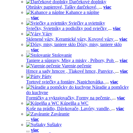
Darčekové doplnky
Obrúsky papierové,
Tašky darčekové,
...
viac
Kahance a náplne
...
viac
Sviečky a svietniky
Sviečky,
Svietníky a podložky pod sviečky
...
viac
Vázy
Sklenené vázy,
Keramické vázy,
Kovové vázy
...
viac
Dózy, misy, taniere sklo
...
viac
Stolovanie
Taniere a súpravy,
Misy a misky ,
Príbory,
Poh
...
viac
Varenie,pečenie
Hrnce a sady hrncov ,
Tlakové hrnce,
Panvice,
...
viac
Párty
Tortové sviečky a fontány,
Napichovátka,
...
viac
Náradie a pomôcky
do kuchyne
Formičky a vykrajovačky,
Formy na pečenie,
...
viac
Kúpelňa a WC
Koše na prádlo,
Dávkovače,
Lavóry, vandle,
...
viac
Zaváranie
...
viac
Sušiaky
...
viac