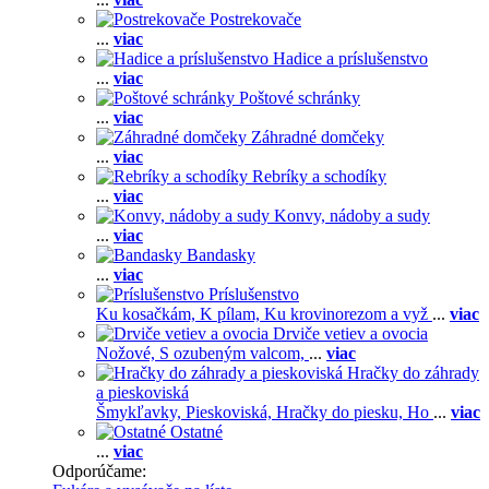
Postrekovače
...
viac
Hadice a príslušenstvo
...
viac
Poštové schránky
...
viac
Záhradné domčeky
...
viac
Rebríky a schodíky
...
viac
Konvy, nádoby a sudy
...
viac
Bandasky
...
viac
Príslušenstvo
Ku kosačkám,
K pílam,
Ku krovinorezom a vyž
...
viac
Drviče vetiev a ovocia
Nožové,
S ozubeným valcom,
...
viac
Hračky do záhrady
a pieskoviská
Šmykľavky,
Pieskoviská,
Hračky do piesku,
Ho
...
viac
Ostatné
...
viac
Odporúčame: