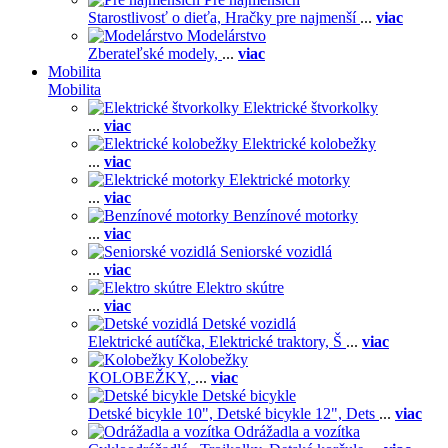
Starostlivosť o dieťa,
Hračky pre najmenší
...
viac
Modelárstvo
Zberateľské modely,
...
viac
Mobilita
Mobilita
Elektrické štvorkolky
...
viac
Elektrické kolobežky
...
viac
Elektrické motorky
...
viac
Benzínové motorky
...
viac
Seniorské vozidlá
...
viac
Elektro skútre
...
viac
Detské vozidlá
Elektrické autíčka,
Elektrické traktory,
Š
...
viac
Kolobežky
KOLOBEŽKY,
...
viac
Detské bicykle
Detské bicykle 10",
Detské bicykle 12",
Dets
...
viac
Odrážadla a vozítka