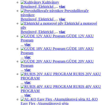
Kultivátory
Benzínové,
Elektrické,
...
viac
Prevzdušňovače
trávnikov
Benzínové,
Elektrické,
...
viac
Elektrické a motorové
píly
Benzínové,
Elektrické,
...
viac
GÜDE 12V AKU
Program
...
viac
GÜDE 18V AKU
Program
...
viac
GÜDE 20V AKU
Program
...
viac
RURIS 20V AKU
PROGRAM
...
viac
RURIS 40V AKU
PROGRAM
...
viac
AL-KO
Easy Flex -Akumulátorová séria