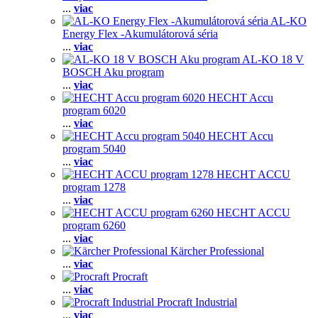
...
viac
AL-KO
Energy Flex -Akumulátorová séria
...
viac
AL-KO 18 V
BOSCH Aku program
...
viac
HECHT Accu
program 6020
...
viac
HECHT Accu
program 5040
...
viac
HECHT ACCU
program 1278
...
viac
HECHT ACCU
program 6260
...
viac
Kärcher Professional
...
viac
Procraft
...
viac
Procraft Industrial
...
viac