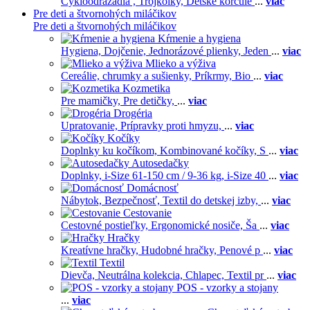
Cykloodrážadlá ,
Trojkolky,
Detské korčule
...
viac
Pre deti a štvornohých miláčikov
Pre deti a štvornohých miláčikov
Kŕmenie a hygiena
Hygiena,
Dojčenie,
Jednorázové plienky,
Jeden
...
viac
Mlieko a výživa
Cereálie, chrumky a sušienky,
Príkrmy,
Bio
...
viac
Kozmetika
Pre mamičky,
Pre detičky,
...
viac
Drogéria
Upratovanie,
Prípravky proti hmyzu,
...
viac
Kočíky
Doplnky ku kočíkom,
Kombinované kočíky,
S
...
viac
Autosedačky
Doplnky,
i-Size 61-150 cm / 9-36 kg,
i-Size 40
...
viac
Domácnosť
Nábytok,
Bezpečnosť,
Textil do detskej izby,
...
viac
Cestovanie
Cestovné postieľky,
Ergonomické nosiče,
Ša
...
viac
Hračky
Kreatívne hračky,
Hudobné hračky,
Penové p
...
viac
Textil
Dievča,
Neutrálna kolekcia,
Chlapec,
Textil pr
...
viac
POS - vzorky a stojany
...
viac