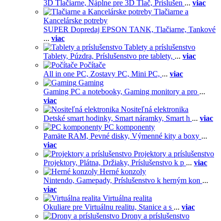
3D Tlačiarne,
Náplne pre 3D Tlač,
Príslušen
...
viac
Tlačiarne a
Kancelárske potreby
SUPER Dopredaj EPSON TANK,
Tlačiarne,
Tankové
...
viac
Tablety a príslušenstvo
Tablety,
Púzdra,
Príslušenstvo pre tablety,
...
viac
Počítače
All in one PC,
Zostavy PC,
Mini PC,
...
viac
Gaming
Gaming PC a notebooky,
Gaming monitory a pro
...
viac
Nositeľná elektronika
Detské smart hodinky,
Smart náramky,
Smart h
...
viac
PC komponenty
Pamäte RAM,
Pevné disky,
Výmenné kity a boxy
...
viac
Projektory a príslušenstvo
Projektory,
Plátna,
Držiaky,
Príslušenstvo k p
...
viac
Herné konzoly
Nintendo,
Gamepady,
Príslušenstvo k herným kon
...
viac
Virtuálna realita
Okuliare pre Virtuálnu realitu,
Stanice a s
...
viac
Drony a príslušenstvo