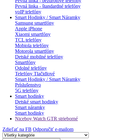
Pevná linka - bezdrôtové telefóny
Pevná linka - štandardné telefóny
voIP telefóny
Smart Hodinky / Smart Náramky
Samsung smartfóny
Apple iPhone
Xiaomi smartfóny
TCL telefóny
Mobiola telefóny
Motorola smartfóny
Detské mobilné telefóny
Smartfóny
Odolné telefóny
Telefóny Tlačidlové
Smart Hodinky / Smart Náramky
Príslušenstvo
5G telefóny
Smart hodinky
Detské smart hodinky
Smart náramky
Smart hodinky
Niceboy Watch GTR strieborné
Zdieľať na FB
Odporučiť e-mailom