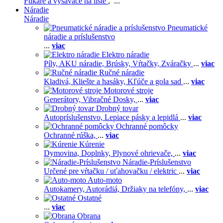
Fukáre a vysávače na líste
, ...
Náradie
Náradie
Pneumatické
náradie a príslušenstvo
...
viac
Elektro náradie
Píly,
AKU náradie,
Brúsky,
Vŕtačky,
Zváračky
...
viac
Ručné náradie
Kladivá,
Kliešte a hasáky,
Kľúče a gola sad
...
viac
Motorové stroje
Generátory,
Vibračné Dosky,
...
viac
Drobný tovar
Autopríslušenstvo,
Lepiace pásky a lepidlá
...
viac
Ochranné pomôcky
Ochranné rúška,
...
viac
Kúrenie
Dymovina,
Doplnky,
Plynové ohrievače,
...
viac
Náradie-Príslušenstvo
Určené pre vŕtačku / uťahovačku / elektric
...
viac
Auto-moto
Autokamery,
Autorádiá,
Držiaky na telefóny,
...
viac
Ostatné
...
viac
Obrana