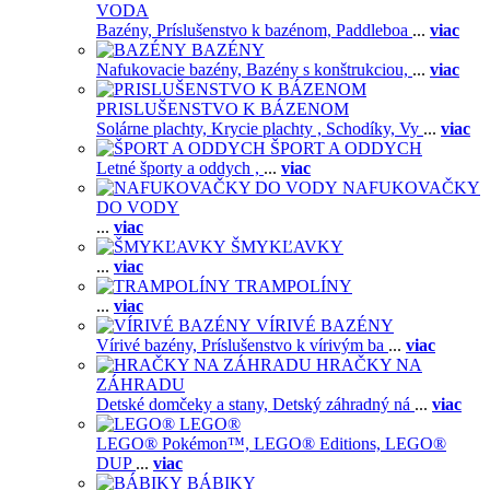
VODA
Bazény,
Príslušenstvo k bazénom,
Paddleboa
...
viac
BAZÉNY
Nafukovacie bazény,
Bazény s konštrukciou,
...
viac
PRISLUŠENSTVO K BÁZENOM
Solárne plachty,
Krycie plachty ,
Schodíky,
Vy
...
viac
ŠPORT A ODDYCH
Letné športy a oddych ,
...
viac
NAFUKOVAČKY
DO VODY
...
viac
ŠMYKĽAVKY
...
viac
TRAMPOLÍNY
...
viac
VÍRIVÉ BAZÉNY
Vírivé bazény,
Príslušenstvo k vírivým ba
...
viac
HRAČKY NA
ZÁHRADU
Detské domčeky a stany,
Detský záhradný ná
...
viac
LEGO®
LEGO® Pokémon™,
LEGO® Editions,
LEGO®
DUP
...
viac
BÁBIKY