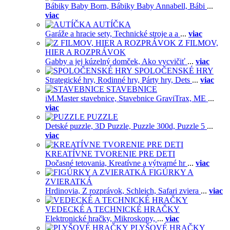
Bábiky Baby Born,
Bábiky Baby Annabell,
Bábi
...
viac
AUTÍČKA
Garáže a hracie sety,
Technické stroje a a
...
viac
Z FILMOV,
HIER A ROZPRÁVOK
Gabby a jej kúzelný domček,
Ako vycvičiť
...
viac
SPOLOČENSKÉ HRY
Strategické hry,
Rodinné hry,
Párty hry,
Dets
...
viac
STAVEBNICE
iM.Master stavebnice,
Stavebnice GraviTrax,
ME
...
viac
PUZZLE
Detské puzzle,
3D Puzzle,
Puzzle 300d,
Puzzle 5
...
viac
KREATÍVNE TVORENIE PRE DETI
Dočasné tetovania,
Kreatívne a výtvarné hr
...
viac
FIGÚRKY A
ZVIERATKÁ
Hrdinovia,
Z rozprávok,
Schleich,
Safari zviera
...
viac
VEDECKÉ A TECHNICKÉ HRAČKY
Elektronické hračky,
Mikroskopy,
...
viac
PLYŠOVÉ HRAČKY