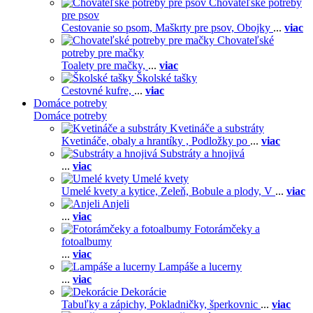
Chovateľské potreby
pre psov
Cestovanie so psom,
Maškrty pre psov,
Obojky
...
viac
Chovateľské
potreby pre mačky
Toalety pre mačky,
...
viac
Školské tašky
Cestovné kufre,
...
viac
Domáce potreby
Domáce potreby
Kvetináče a substráty
Kvetináče, obaly a hrantíky ,
Podložky po
...
viac
Substráty a hnojivá
...
viac
Umelé kvety
Umelé kvety a kytice,
Zeleň,
Bobule a plody,
V
...
viac
Anjeli
...
viac
Fotorámčeky a
fotoalbumy
...
viac
Lampáše a lucerny
...
viac
Dekorácie
Tabuľky a zápichy,
Pokladničky, šperkovnic
...
viac