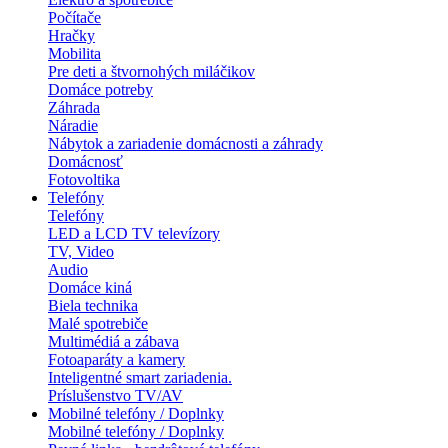
Počítače
Hračky
Mobilita
Pre deti a štvornohých miláčikov
Domáce potreby
Záhrada
Náradie
Nábytok a zariadenie domácnosti a záhrady
Domácnosť
Fotovoltika
Telefóny
Telefóny
LED a LCD TV televízory
TV, Video
Audio
Domáce kiná
Biela technika
Malé spotrebiče
Multimédiá a zábava
Fotoaparáty a kamery
Inteligentné smart zariadenia.
Príslušenstvo TV/AV
Mobilné telefóny / Doplnky
Mobilné telefóny / Doplnky