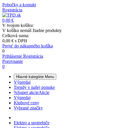
Pobočky a kontakt
Registrácia
0,00 €
V tvojom košíku:
V košíku nemáš žiadne produkty
Celková suma:
0,00 €
s DPH
Prejsť do nákupného košíka
0
Prihlásenie
Registrácia
Porovnanie
0
Hlavné kategórie
Menu
Výpredaj
Trendy v našej ponuke
%
Super akcie
Akcie
Výpredaj
Klubové ceny
Vybrané značky
Elektro a spotrebiče
Elektro a spotrebiče