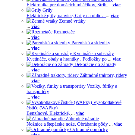
Elektronika pre domácich miláčikov,
Strih
...
viac
Grily
Elektrické grily, panvice,
Grily na uhlie a
...
viac
Zemné vrtáky
...
viac
Rozmetače
...
viac
Pareniská a skleníky
...
viac
Kvetináče a substráty
Kvetináče, obaly a hrantíky ,
Podložky po
...
viac
Dekorácie do záhrady
...
viac
Záhradné traktory, ridery
...
viac
Voziky, fúriky a
transportéry
...
viac
Vysokotlakové
čističe (WAPky)
Benzínové,
Elektrické,
...
viac
Záhradné náradie
Nožnice a štepárske nože,
Obrábanie pôdy
...
viac
Ochranné pomôcky
...
viac