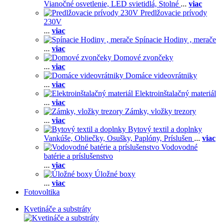
Vianočné osvetlenie,
LED svietidlá,
Stolné
...
viac
Predlžovacie prívody
230V
...
viac
Spínacie Hodiny , merače
...
viac
Domové zvončeky
...
viac
Domáce videovrátniky
...
viac
Elektroinštalačný materiál
...
viac
Zámky, vložky trezory
...
viac
Bytový textil a doplnky
Vankúše,
Obliečky,
Osušky,
Paplóny,
Príslušen
...
viac
Vodovodné
batérie a príslušenstvo
...
viac
Úložné boxy
...
viac
Fotovoltika
Kvetináče a substráty