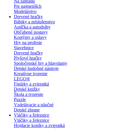
Na záhradu
Pre najmenších
Modelárstvo
Drevené hračky
Bábiky a príslušenstvo
Autíčka a autodráhy
Obľubené postavy
Kostýmy a oslavy
Hry na profesie
Stavebnice
Drevené hračky
Plyšové hračky
Spoločenské hry a hlavolamy
Detské hudobné nástroje
Kreatívne tvorenie
LEGO®
Figúrky a zvieratká
Detské knižky
Škola a tvorenie
Puzzle
Vzdelávacie a náučné
Detské zbrane
Vláčiky a železnice
Vláčiky a železnice
Hojdacie koníky a zvieratká