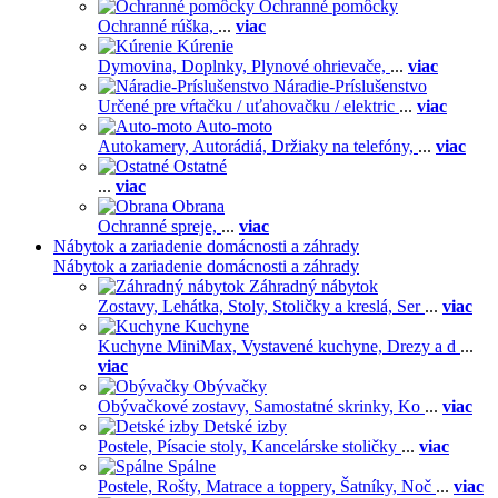
Ochranné pomôcky
Ochranné rúška,
...
viac
Kúrenie
Dymovina,
Doplnky,
Plynové ohrievače,
...
viac
Náradie-Príslušenstvo
Určené pre vŕtačku / uťahovačku / elektric
...
viac
Auto-moto
Autokamery,
Autorádiá,
Držiaky na telefóny,
...
viac
Ostatné
...
viac
Obrana
Ochranné spreje,
...
viac
Nábytok a zariadenie domácnosti a záhrady
Nábytok a zariadenie domácnosti a záhrady
Záhradný nábytok
Zostavy,
Lehátka,
Stoly,
Stoličky a kreslá,
Ser
...
viac
Kuchyne
Kuchyne MiniMax,
Vystavené kuchyne,
Drezy a d
...
viac
Obývačky
Obývačkové zostavy,
Samostatné skrinky,
Ko
...
viac
Detské izby
Postele,
Písacie stoly,
Kancelárske stoličky
...
viac
Spálne
Postele,
Rošty,
Matrace a toppery,
Šatníky,
Noč
...
viac