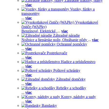
Záhradné traktory, ridery
...
viac
Voziky, fúriky a
transportéry
...
viac
Vysokotlakové
čističe (WAPky)
Benzínové,
Elektrické,
...
viac
Záhradné náradie
Nožnice a štepárske nože,
Obrábanie pôdy
...
viac
Ochranné pomôcky
...
viac
Postrekovače
...
viac
Hadice a príslušenstvo
...
viac
Poštové schránky
...
viac
Záhradné domčeky
...
viac
Rebríky a schodíky
...
viac
Konvy, nádoby a sudy
...
viac
Bandasky