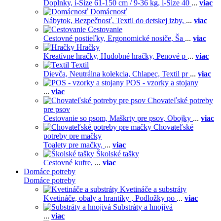
Doplnky,
i-Size 61-150 cm / 9-36 kg,
i-Size 40
...
viac
Domácnosť
Nábytok,
Bezpečnosť,
Textil do detskej izby,
...
viac
Cestovanie
Cestovné postieľky,
Ergonomické nosiče,
Ša
...
viac
Hračky
Kreatívne hračky,
Hudobné hračky,
Penové p
...
viac
Textil
Dievča,
Neutrálna kolekcia,
Chlapec,
Textil pr
...
viac
POS - vzorky a stojany
...
viac
Chovateľské potreby
pre psov
Cestovanie so psom,
Maškrty pre psov,
Obojky
...
viac
Chovateľské
potreby pre mačky
Toalety pre mačky,
...
viac
Školské tašky
Cestovné kufre,
...
viac
Domáce potreby
Domáce potreby
Kvetináče a substráty
Kvetináče, obaly a hrantíky ,
Podložky po
...
viac
Substráty a hnojivá
...
viac