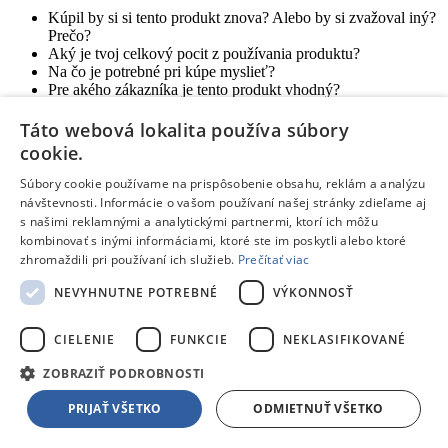
Kúpil by si si tento produkt znova? Alebo by si zvažoval iný?
Prečo?
Aký je tvoj celkový pocit z používania produktu?
Na čo je potrebné pri kúpe myslieť?
Pre akého zákazníka je tento produkt vhodný?
Táto webová lokalita používa súbory
Odoslať hodnotenie
Ďakujeme, tvoje hodnotenie bolo odoslané.
cookie.
Blog
De’Longhi ECAM450.65.S Eletta Explore
Súbory cookie používame na prispôsobenie obsahu, reklám a analýzu
Nový automatický kávovar Eletta Explore od spoločnosti
návštevnosti. Informácie o vašom používaní našej stránky zdieľame aj
De'Longhi ponúka viac ako 50 nápojov.
s našimi reklamnými a analytickými partnermi, ktorí ich môžu
kombinovať s inými informáciami, ktoré ste im poskytli alebo ktoré
zhromaždili pri používaní ich služieb.
Prečítať viac
Čítať článok
Blog
Navigačné schopnosti robotických kosačiek Ecovacs
NEVYHNUTNE POTREBNÉ
VÝKONNOSŤ
Inteligentné robotické kosačky Ecovacs sa navigujú a kosia bez
potreby inštalácie obvodových káblov. Zabudnite na zložitú,
CIELENIE
FUNKCIE
NEKLASIFIKOVANÉ
finančne nákladnú a dlhotrvajúcu inštaláciu. Robotická kosačka je
pripravená už za pár minút. Inteligentné plánovanie kosenia,
ZOBRAZIŤ PODROBNOSTI
vyhýbanie sa prekážkam či zakázané zóny sú pri robotických
PRIJAŤ VŠETKO
ODMIETNUŤ VŠETKO
kosačkách Ecovacs samozrejmosťou.
Čítať článok