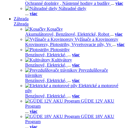
Ochranné doplnky ,
Nástenné hodiny a budíky
...
viac
Náhradné diely
...
viac
Záhrada
Záhrada
Kosačky
Akumulátorové,
Benzínové,
Elektrické,
Robot
...
viac
Vyžínače a Krovinorezy
Krovinorezy,
Plotostrihy,
Vyvetvovacie píly,
Vy
...
viac
Plotostrihy
Benzínové,
Elektrické,
...
viac
Kultivátory
Benzínové,
Elektrické,
...
viac
Prevzdušňovače
trávnikov
Benzínové,
Elektrické,
...
viac
Elektrické a motorové
píly
Benzínové,
Elektrické,
...
viac
GÜDE 12V AKU
Program
...
viac
GÜDE 18V AKU
Program
...
viac