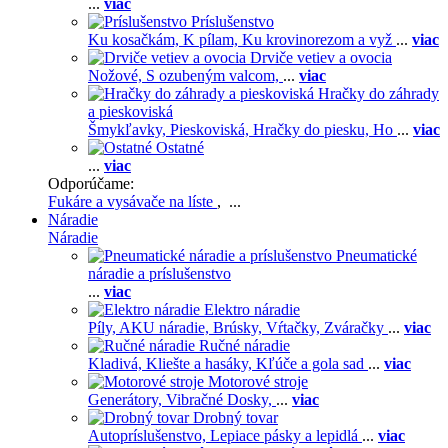
...
viac
Príslušenstvo
Ku kosačkám,
K pílam,
Ku krovinorezom a vyž
...
viac
Drviče vetiev a ovocia
Nožové,
S ozubeným valcom,
...
viac
Hračky do záhrady
a pieskoviská
Šmykľavky,
Pieskoviská,
Hračky do piesku,
Ho
...
viac
Ostatné
...
viac
Odporúčame:
Fukáre a vysávače na líste
, ...
Náradie
Náradie
Pneumatické
náradie a príslušenstvo
...
viac
Elektro náradie
Píly,
AKU náradie,
Brúsky,
Vŕtačky,
Zváračky
...
viac
Ručné náradie
Kladivá,
Kliešte a hasáky,
Kľúče a gola sad
...
viac
Motorové stroje
Generátory,
Vibračné Dosky,
...
viac
Drobný tovar
Autopríslušenstvo,
Lepiace pásky a lepidlá
...
viac