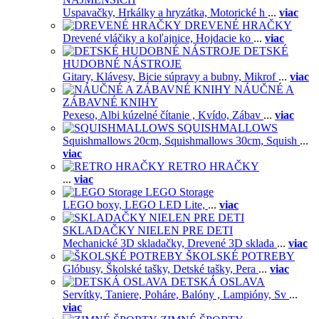
Uspavačky,
Hrkálky a hryzátka,
Motorické h
...
viac
DREVENÉ HRAČKY
Drevené vláčiky a koľajnice,
Hojdacie ko
...
viac
DETSKÉ
HUDOBNÉ NÁSTROJE
Gitary,
Klávesy,
Bicie súpravy a bubny,
Mikrof
...
viac
NÁUČNÉ A
ZÁBAVNÉ KNIHY
Pexeso,
Albi kúzelné čítanie ,
Kvído,
Zábav
...
viac
SQUISHMALLOWS
Squishmallows 20cm,
Squishmallows 30cm,
Squish
...
viac
RETRO HRAČKY
...
viac
LEGO Storage
LEGO boxy,
LEGO LED Lite,
...
viac
SKLADAČKY NIELEN PRE DETI
Mechanické 3D skladačky,
Drevené 3D sklada
...
viac
ŠKOLSKÉ POTREBY
Glóbusy,
Školské tašky,
Detské tašky,
Pera
...
viac
DETSKÁ OSLAVA
Servítky,
Taniere,
Poháre,
Balóny ,
Lampióny,
Sv
...
viac