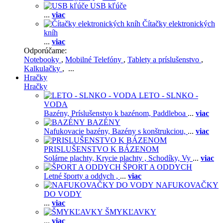
USB kľúče
...
viac
Čítačky elektronických
kníh
...
viac
Odporúčame:
Notebooky
,
Mobilné Telefóny
,
Tablety a príslušenstvo
,
Kalkulačky
, ...
Hračky
Hračky
LETO - SLNKO -
VODA
Bazény,
Príslušenstvo k bazénom,
Paddleboa
...
viac
BAZÉNY
Nafukovacie bazény,
Bazény s konštrukciou,
...
viac
PRISLUŠENSTVO K BÁZENOM
Solárne plachty,
Krycie plachty ,
Schodíky,
Vy
...
viac
ŠPORT A ODDYCH
Letné športy a oddych ,
...
viac
NAFUKOVAČKY
DO VODY
...
viac
ŠMYKĽAVKY
...
viac