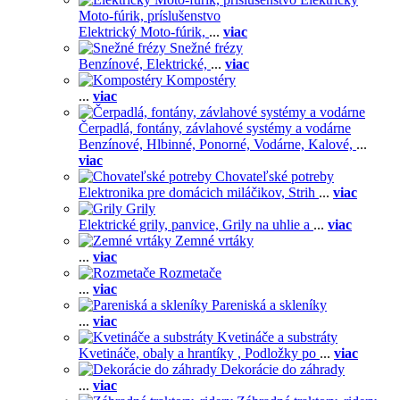
Moto-fúrik, príslušenstvo
Elektrický Moto-fúrik,
...
viac
Snežné frézy
Benzínové,
Elektrické,
...
viac
Kompostéry
...
viac
Čerpadlá, fontány, závlahové systémy a vodárne
Benzínové,
Hlbinné,
Ponorné,
Vodárne,
Kalové,
...
viac
Chovateľské potreby
Elektronika pre domácich miláčikov,
Strih
...
viac
Grily
Elektrické grily, panvice,
Grily na uhlie a
...
viac
Zemné vrtáky
...
viac
Rozmetače
...
viac
Pareniská a skleníky
...
viac
Kvetináče a substráty
Kvetináče, obaly a hrantíky ,
Podložky po
...
viac
Dekorácie do záhrady
...
viac