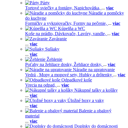
Párty
Tortové sviečky a fontány,
Napichovátka,
...
viac
Náradie a pomôcky
do kuchyne
Formičky a vykrajovačky,
Formy na pečenie,
...
viac
Kúpelňa a WC
Koše na prádlo,
Dávkovače,
Lavóry, vandle,
...
viac
Zaváranie
...
viac
Sušiaky
...
viac
Žehlenie
Poťahy na žehliace dosky,
Žehliace dosky,
...
viac
Náradie na upratovanie
Vedrá ,
Mopy a mopové sety,
Hubky a drôtenky
...
viac
Odpadkové koše
Vrecia na odpad,
...
viac
Nákupné tašky a košíky
...
viac
Úložné boxy a vaky
...
viac
Balenie a obalový
material
...
viac
Doplnky do domácnosti