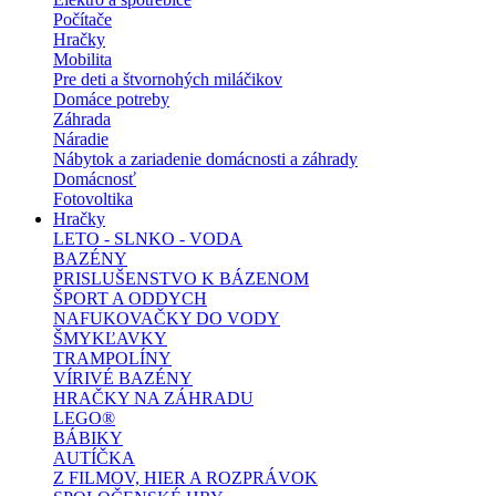
Počítače
Hračky
Mobilita
Pre deti a štvornohých miláčikov
Domáce potreby
Záhrada
Náradie
Nábytok a zariadenie domácnosti a záhrady
Domácnosť
Fotovoltika
Hračky
LETO - SLNKO - VODA
BAZÉNY
PRISLUŠENSTVO K BÁZENOM
ŠPORT A ODDYCH
NAFUKOVAČKY DO VODY
ŠMYKĽAVKY
TRAMPOLÍNY
VÍRIVÉ BAZÉNY
HRAČKY NA ZÁHRADU
LEGO®
BÁBIKY
AUTÍČKA
Z FILMOV, HIER A ROZPRÁVOK