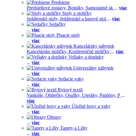
Predsiene
Predsieňové zostavy,
Botníky,
Samostatné sk
...
viac
Stoly a stoličky
Jedálenské stoly,
Jedálenské a barové stol
...
viac
Sedačky
...
viac
Písacie stoly
...
viac
Kancelársky nábytok
Kancelárske stoličky,
Konferenčné stoličky
...
viac
Vešiaky a doplnky
...
viac
Univerzálny nábytok
...
viac
Sedacie vaky
...
viac
Bytový textil
Vankúše,
Obliečky,
Osušky,
Uteráky,
Paplóny,
P
...
viac
Úložné boxy a vaky
...
viac
Obrazy
...
viac
Tapety a Lišty
...
viac