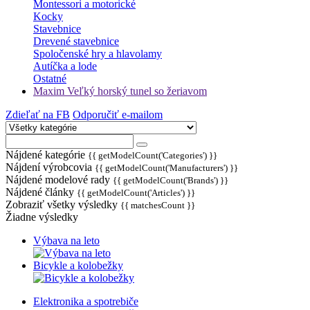
Montessori a motorické
Kocky
Stavebnice
Drevené stavebnice
Spoločenské hry a hlavolamy
Autíčka a lode
Ostatné
Maxim Veľký horský tunel so žeriavom
Zdieľať na FB
Odporučiť e-mailom
Nájdené kategórie
{{ getModelCount('Categories') }}
Nájdení výrobcovia
{{ getModelCount('Manufacturers') }}
Nájdené modelové rady
{{ getModelCount('Brands') }}
Nájdené články
{{ getModelCount('Articles') }}
Zobraziť všetky výsledky
{{ matchesCount }}
Žiadne výsledky
Výbava na leto
Bicykle a kolobežky
Elektronika a spotrebiče