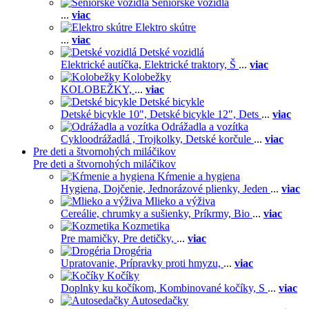
Seniorské vozidlá
...
viac
Elektro skútre
...
viac
Detské vozidlá
Elektrické autíčka,
Elektrické traktory,
Š
...
viac
Kolobežky
KOLOBEŽKY,
...
viac
Detské bicykle
Detské bicykle 10",
Detské bicykle 12",
Dets
...
viac
Odrážadla a vozítka
Cykloodrážadlá ,
Trojkolky,
Detské korčule
...
viac
Pre deti a štvornohých miláčikov
Pre deti a štvornohých miláčikov
Kŕmenie a hygiena
Hygiena,
Dojčenie,
Jednorázové plienky,
Jeden
...
viac
Mlieko a výživa
Cereálie, chrumky a sušienky,
Príkrmy,
Bio
...
viac
Kozmetika
Pre mamičky,
Pre detičky,
...
viac
Drogéria
Upratovanie,
Prípravky proti hmyzu,
...
viac
Kočíky
Doplnky ku kočíkom,
Kombinované kočíky,
S
...
viac
Autosedačky