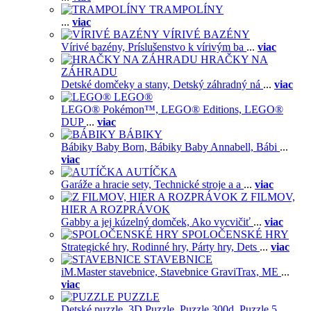
TRAMPOLÍNY
...
viac
VÍRIVÉ BAZÉNY
Vírivé bazény,
Príslušenstvo k vírivým ba
...
viac
HRAČKY NA
ZÁHRADU
Detské domčeky a stany,
Detský záhradný ná
...
viac
LEGO®
LEGO® Pokémon™,
LEGO® Editions,
LEGO®
DUP
...
viac
BÁBIKY
Bábiky Baby Born,
Bábiky Baby Annabell,
Bábi
...
viac
AUTÍČKA
Garáže a hracie sety,
Technické stroje a a
...
viac
Z FILMOV,
HIER A ROZPRÁVOK
Gabby a jej kúzelný domček,
Ako vycvičiť
...
viac
SPOLOČENSKÉ HRY
Strategické hry,
Rodinné hry,
Párty hry,
Dets
...
viac
STAVEBNICE
iM.Master stavebnice,
Stavebnice GraviTrax,
ME
...
viac
PUZZLE
Detské puzzle,
3D Puzzle,
Puzzle 300d,
Puzzle 5
...