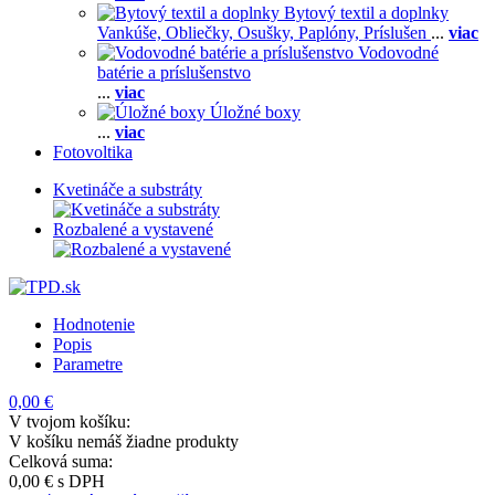
Bytový textil a doplnky
Vankúše,
Obliečky,
Osušky,
Paplóny,
Príslušen
...
viac
Vodovodné
batérie a príslušenstvo
...
viac
Úložné boxy
...
viac
Fotovoltika
Kvetináče a substráty
Rozbalené a vystavené
Hodnotenie
Popis
Parametre
0,00 €
V tvojom košíku:
V košíku nemáš žiadne produkty
Celková suma:
0,00 €
s DPH