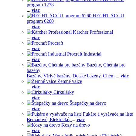
program 1278
...
viac
HECHT ACCU
program 6260
...
viac
Kärcher Professional
...
viac
Procraft
...
viac
Procraft Industrial
...
viac
Bazény, Chémia pre
bazény
Bazény,
Vírivé bazény,
Detské bazény,
Chém
...
viac
Zemné valce
...
viac
Cirkulárky
...
viac
Štiepačky na drevo
...
viac
Fukáre a vysávače na líste
Benzínové,
Elektrické,
...
viac
Kozy na drevo
...
viac
Elektrický