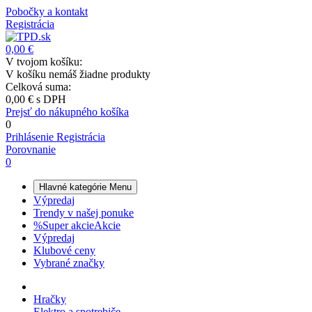
Pobočky a kontakt
Registrácia
0,00 €
V tvojom košíku:
V košíku nemáš žiadne produkty
Celková suma:
0,00 €
s DPH
Prejsť do nákupného košíka
0
Prihlásenie
Registrácia
Porovnanie
0
Hlavné kategórie
Menu
Výpredaj
Trendy v našej ponuke
%
Super akcie
Akcie
Výpredaj
Klubové ceny
Vybrané značky
Hračky
Elektro a spotrebiče