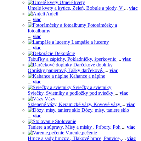
Umelé kvety
Umelé kvety a kytice,
Zeleň,
Bobule a plody,
V
...
viac
Anjeli
...
viac
Fotorámčeky a
fotoalbumy
...
viac
Lampáše a lucerny
...
viac
Dekorácie
Tabuľky a zápichy,
Pokladničky, šperkovnic
...
viac
Darčekové doplnky
Obrúsky papierové,
Tašky darčekové,
...
viac
Kahance a náplne
...
viac
Sviečky a svietniky
Sviečky,
Svietníky a podložky pod sviečky
...
viac
Vázy
Sklenené vázy,
Keramické vázy,
Kovové vázy
...
viac
Dózy, misy, taniere sklo
...
viac
Stolovanie
Taniere a súpravy,
Misy a misky ,
Príbory,
Poh
...
viac
Varenie,pečenie
Hrnce a sady hrncov ,
Tlakové hrnce,
Panvice,
...
viac