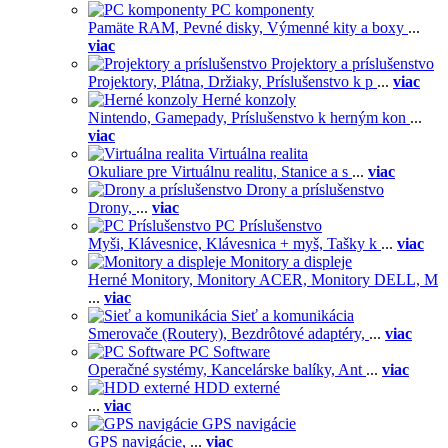
PC komponenty
Pamäte RAM,
Pevné disky,
Výmenné kity a boxy
...
viac
Projektory a príslušenstvo
Projektory,
Plátna,
Držiaky,
Príslušenstvo k p
...
viac
Herné konzoly
Nintendo,
Gamepady,
Príslušenstvo k herným kon
...
viac
Virtuálna realita
Okuliare pre Virtuálnu realitu,
Stanice a s
...
viac
Drony a príslušenstvo
Drony,
...
viac
PC Príslušenstvo
Myši,
Klávesnice,
Klávesnica + myš,
Tašky k
...
viac
Monitory a displeje
Herné Monitory,
Monitory ACER,
Monitory DELL,
M
...
viac
Sieť a komunikácia
Smerovače (Routery),
Bezdrôtové adaptéry,
...
viac
PC Software
Operačné systémy,
Kancelárske balíky,
Ant
...
viac
HDD externé
...
viac
GPS navigácie
GPS navigácie,
...
viac