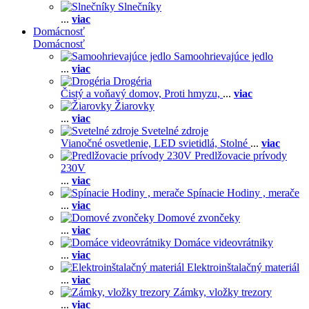
Slnečníky
...
viac
Domácnosť
Domácnosť
Samoohrievajúce jedlo
...
viac
Drogéria
Čistý a voňavý domov,
Proti hmyzu,
...
viac
Žiarovky
...
viac
Svetelné zdroje
Vianočné osvetlenie,
LED svietidlá,
Stolné
...
viac
Predlžovacie prívody
230V
...
viac
Spínacie Hodiny , merače
...
viac
Domové zvončeky
...
viac
Domáce videovrátniky
...
viac
Elektroinštalačný materiál
...
viac
Zámky, vložky trezory
...
viac