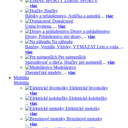
ZIMNÉ ŠPORTY
...
viac
Hračky
Bábiky a príslušenstvo,
Autíčka a autodrá
...
viac
Domácnosť
Ústna hygiena,
...
viac
Drony a príslušenstvo
Drony,
Príslušenstvo pre drony,
...
viac
Na záhradu
Bazény,
Vozidlá,
Vírivky,
VYMAZAT Leto a voda,
...
viac
Pre najmenších
Starostlivosť o dieťa,
Hračky pre najmenší
...
viac
Modelárstvo
Zberateľské modely,
...
viac
Mobilita
Mobilita
Elektrické štvorkolky
...
viac
Elektrické kolobežky
...
viac
Elektrické motorky
...
viac
Benzínové motorky
...
viac