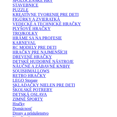
SPOLOČENSKÉ HRY
STAVEBNICE
PUZZLE
KREATÍVNE TVORENIE PRE DETI
FIGÚRKY A ZVIERATKÁ
VEDECKÉ A TECHNICKÉ HRAČKY
PLYŠOVÉ HRAČKY
TROJKOLKY
HRÁME SA NA PROFESIE
KARNEVAL
RC MODELY PRE DETI
HRAČKY PRE NAJMENŠÍCH
DREVENÉ HRAČKY
DETSKÉ HUDOBNÉ NÁSTROJE
NÁUČNÉ A ZÁBAVNÉ KNIHY
SQUISHMALLOWS
RETRO HRAČKY
LEGO Storage
SKLADAČKY NIELEN PRE DETI
ŠKOLSKÉ POTREBY
DETSKÁ OSLAVA
ZIMNÉ ŠPORTY
Hračky
Domácnosť
Drony a príslušenstvo