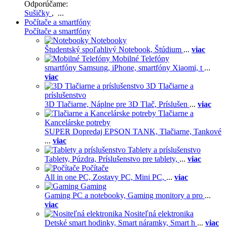
Odporúčame:
Sušičky
, ...
Počítače a smartfóny
Počítače a smartfóny
Notebooky
Študentský spoľahlivý Notebook,
Štúdium
...
viac
Mobilné Telefóny
smartfóny Samsung,
iPhone,
smartfóny Xiaomi,
t
...
viac
3D Tlačiarne a
príslušenstvo
3D Tlačiarne,
Náplne pre 3D Tlač,
Príslušen
...
viac
Tlačiarne a
Kancelárske potreby
SUPER Dopredaj EPSON TANK,
Tlačiarne,
Tankové
...
viac
Tablety a príslušenstvo
Tablety,
Púzdra,
Príslušenstvo pre tablety,
...
viac
Počítače
All in one PC,
Zostavy PC,
Mini PC,
...
viac
Gaming
Gaming PC a notebooky,
Gaming monitory a pro
...
viac
Nositeľná elektronika
Detské smart hodinky,
Smart náramky,
Smart h
...
viac