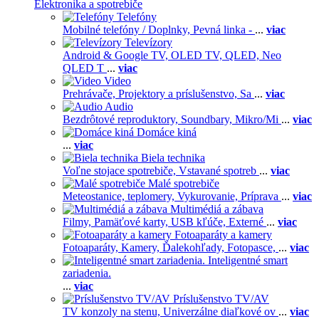
Elektronika a spotrebiče
Telefóny
Mobilné telefóny / Doplnky,
Pevná linka -
...
viac
Televízory
Android & Google TV,
OLED TV,
QLED, Neo
QLED T
...
viac
Video
Prehrávače,
Projektory a príslušenstvo,
Sa
...
viac
Audio
Bezdrôtové reproduktory,
Soundbary,
Mikro/Mi
...
viac
Domáce kiná
...
viac
Biela technika
Voľne stojace spotrebiče,
Vstavané spotreb
...
viac
Malé spotrebiče
Meteostanice, teplomery,
Vykurovanie,
Príprava
...
viac
Multimédiá a zábava
Filmy,
Pamäťové karty,
USB kľúče,
Externé
...
viac
Fotoaparáty a kamery
Fotoaparáty,
Kamery,
Ďalekohľady,
Fotopasce,
...
viac
Inteligentné smart
zariadenia.
...
viac
Príslušenstvo TV/AV
TV konzoly na stenu,
Univerzálne diaľkové ov
...
viac