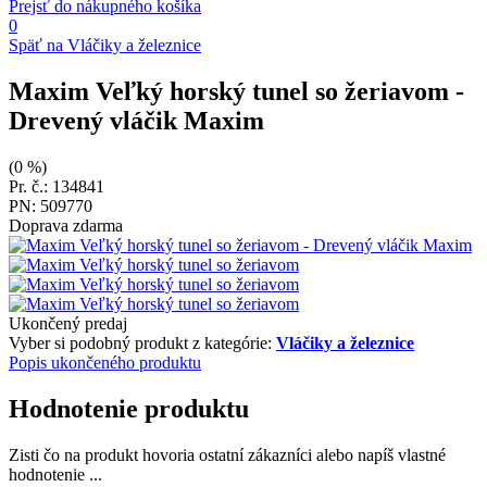
Prejsť do nákupného košíka
0
Späť na Vláčiky a železnice
Maxim Veľký horský tunel so žeriavom
-
Drevený vláčik Maxim
(0 %)
Pr. č.: 134841
PN: 509770
Doprava zdarma
Ukončený predaj
Vyber si podobný produkt z kategórie:
Vláčiky a železnice
Popis ukončeného produktu
Hodnotenie produktu
Zisti čo na produkt hovoria ostatní zákazníci alebo napíš vlastné
hodnotenie ...