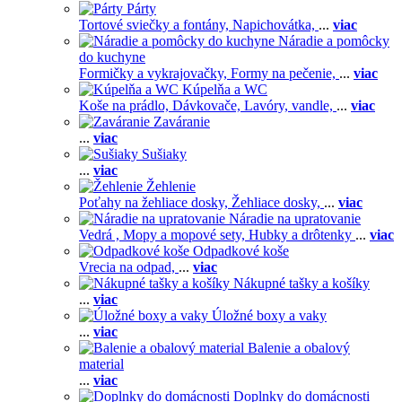
Párty
Tortové sviečky a fontány,
Napichovátka,
...
viac
Náradie a pomôcky
do kuchyne
Formičky a vykrajovačky,
Formy na pečenie,
...
viac
Kúpelňa a WC
Koše na prádlo,
Dávkovače,
Lavóry, vandle,
...
viac
Zaváranie
...
viac
Sušiaky
...
viac
Žehlenie
Poťahy na žehliace dosky,
Žehliace dosky,
...
viac
Náradie na upratovanie
Vedrá ,
Mopy a mopové sety,
Hubky a drôtenky
...
viac
Odpadkové koše
Vrecia na odpad,
...
viac
Nákupné tašky a košíky
...
viac
Úložné boxy a vaky
...
viac
Balenie a obalový
material
...
viac
Doplnky do domácnosti