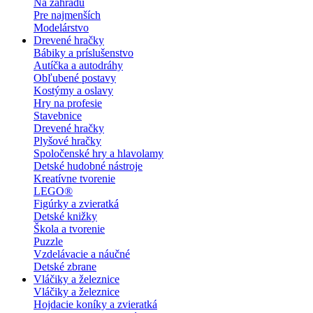
Na záhradu
Pre najmenších
Modelárstvo
Drevené hračky
Bábiky a príslušenstvo
Autíčka a autodráhy
Obľubené postavy
Kostýmy a oslavy
Hry na profesie
Stavebnice
Drevené hračky
Plyšové hračky
Spoločenské hry a hlavolamy
Detské hudobné nástroje
Kreatívne tvorenie
LEGO®
Figúrky a zvieratká
Detské knižky
Škola a tvorenie
Puzzle
Vzdelávacie a náučné
Detské zbrane
Vláčiky a železnice
Vláčiky a železnice
Hojdacie koníky a zvieratká