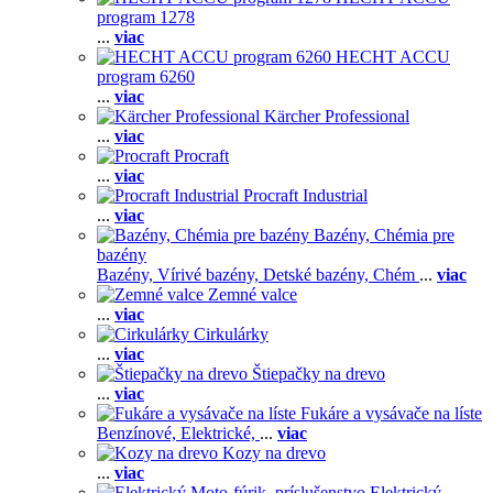
program 1278
...
viac
HECHT ACCU
program 6260
...
viac
Kärcher Professional
...
viac
Procraft
...
viac
Procraft Industrial
...
viac
Bazény, Chémia pre
bazény
Bazény,
Vírivé bazény,
Detské bazény,
Chém
...
viac
Zemné valce
...
viac
Cirkulárky
...
viac
Štiepačky na drevo
...
viac
Fukáre a vysávače na líste
Benzínové,
Elektrické,
...
viac
Kozy na drevo
...
viac
Elektrický