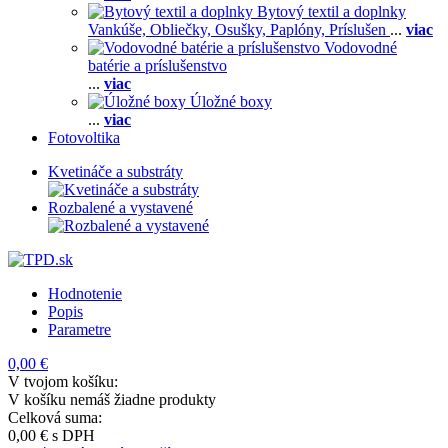
Bytový textil a doplnky
Vankúše,
Obliečky,
Osušky,
Paplóny,
Príslušen
...
viac
Vodovodné
batérie a príslušenstvo
...
viac
Úložné boxy
...
viac
Fotovoltika
Kvetináče a substráty
Rozbalené a vystavené
Hodnotenie
Popis
Parametre
0,00 €
V tvojom košíku:
V košíku nemáš žiadne produkty
Celková suma:
0,00 €
s DPH