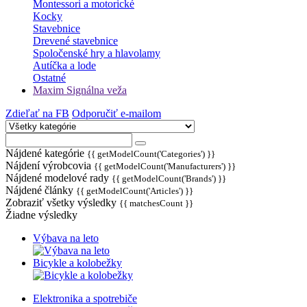
Montessori a motorické
Kocky
Stavebnice
Drevené stavebnice
Spoločenské hry a hlavolamy
Autíčka a lode
Ostatné
Maxim Signálna veža
Zdieľať na FB
Odporučiť e-mailom
Nájdené kategórie
{{ getModelCount('Categories') }}
Nájdení výrobcovia
{{ getModelCount('Manufacturers') }}
Nájdené modelové rady
{{ getModelCount('Brands') }}
Nájdené články
{{ getModelCount('Articles') }}
Zobraziť všetky výsledky
{{ matchesCount }}
Žiadne výsledky
Výbava na leto
Bicykle a kolobežky
Elektronika a spotrebiče