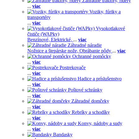
Záhradné traktory, ridery
...
viac
Voziky, fúriky a
transportéry
...
viac
Vysokotlakové
čističe (WAPky)
Benzínové,
Elektrické,
...
viac
Záhradné náradie
Nožnice a štepárske nože,
Obrábanie pôdy
...
viac
Ochranné pomôcky
...
viac
Postrekovače
...
viac
Hadice a príslušenstvo
...
viac
Poštové schránky
...
viac
Záhradné domčeky
...
viac
Rebríky a schodíky
...
viac
Konvy, nádoby a sudy
...
viac
Bandasky