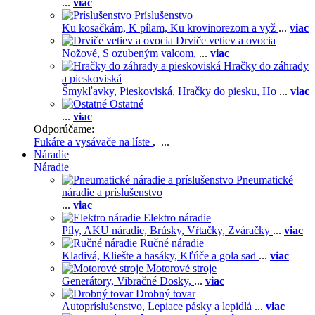
...
viac
Príslušenstvo
Ku kosačkám,
K pílam,
Ku krovinorezom a vyž
...
viac
Drviče vetiev a ovocia
Nožové,
S ozubeným valcom,
...
viac
Hračky do záhrady
a pieskoviská
Šmykľavky,
Pieskoviská,
Hračky do piesku,
Ho
...
viac
Ostatné
...
viac
Odporúčame:
Fukáre a vysávače na líste
, ...
Náradie
Náradie
Pneumatické
náradie a príslušenstvo
...
viac
Elektro náradie
Píly,
AKU náradie,
Brúsky,
Vŕtačky,
Zváračky
...
viac
Ručné náradie
Kladivá,
Kliešte a hasáky,
Kľúče a gola sad
...
viac
Motorové stroje
Generátory,
Vibračné Dosky,
...
viac
Drobný tovar
Autopríslušenstvo,
Lepiace pásky a lepidlá
...
viac