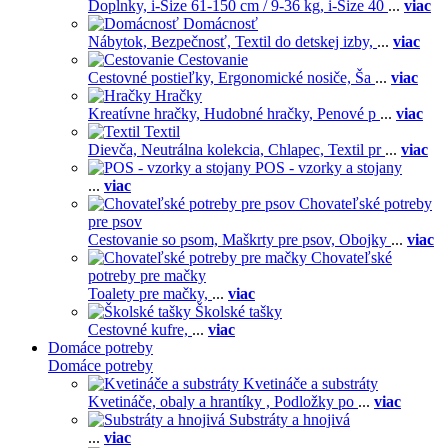
Doplnky,
i-Size 61-150 cm / 9-36 kg,
i-Size 40
...
viac
Domácnosť
Nábytok,
Bezpečnosť,
Textil do detskej izby,
...
viac
Cestovanie
Cestovné postieľky,
Ergonomické nosiče,
Ša
...
viac
Hračky
Kreatívne hračky,
Hudobné hračky,
Penové p
...
viac
Textil
Dievča,
Neutrálna kolekcia,
Chlapec,
Textil pr
...
viac
POS - vzorky a stojany
...
viac
Chovateľské potreby
pre psov
Cestovanie so psom,
Maškrty pre psov,
Obojky
...
viac
Chovateľské
potreby pre mačky
Toalety pre mačky,
...
viac
Školské tašky
Cestovné kufre,
...
viac
Domáce potreby
Domáce potreby
Kvetináče a substráty
Kvetináče, obaly a hrantíky ,
Podložky po
...
viac
Substráty a hnojivá
...
viac