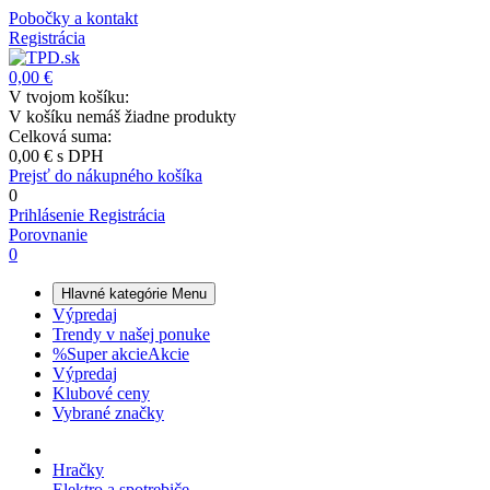
Pobočky a kontakt
Registrácia
0,00 €
V tvojom košíku:
V košíku nemáš žiadne produkty
Celková suma:
0,00 €
s DPH
Prejsť do nákupného košíka
0
Prihlásenie
Registrácia
Porovnanie
0
Hlavné kategórie
Menu
Výpredaj
Trendy v našej ponuke
%
Super akcie
Akcie
Výpredaj
Klubové ceny
Vybrané značky
Hračky
Elektro a spotrebiče