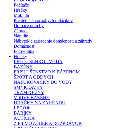
Počítače
Hračky
Mobilita
Pre deti a štvornohých miláčikov
Domáce potreby
Záhrada
Náradie
Nábytok a zariadenie domácnosti a záhrady
Domácnosť
Fotovoltika
Hračky
LETO - SLNKO - VODA
BAZÉNY
PRISLUŠENSTVO K BÁZENOM
ŠPORT A ODDYCH
NAFUKOVAČKY DO VODY
ŠMYKĽAVKY
TRAMPOLÍNY
VÍRIVÉ BAZÉNY
HRAČKY NA ZÁHRADU
LEGO®
BÁBIKY
AUTÍČKA
Z FILMOV, HIER A ROZPRÁVOK