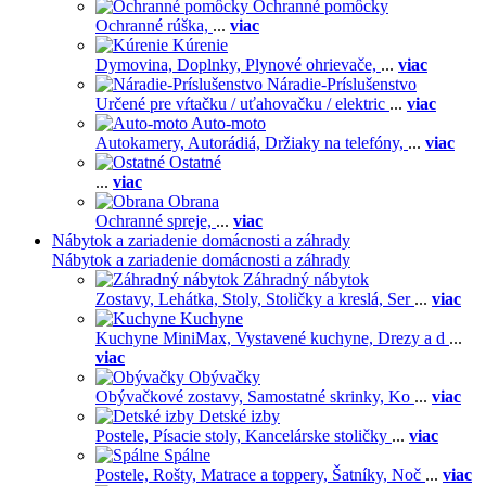
Ochranné pomôcky
Ochranné rúška,
...
viac
Kúrenie
Dymovina,
Doplnky,
Plynové ohrievače,
...
viac
Náradie-Príslušenstvo
Určené pre vŕtačku / uťahovačku / elektric
...
viac
Auto-moto
Autokamery,
Autorádiá,
Držiaky na telefóny,
...
viac
Ostatné
...
viac
Obrana
Ochranné spreje,
...
viac
Nábytok a zariadenie domácnosti a záhrady
Nábytok a zariadenie domácnosti a záhrady
Záhradný nábytok
Zostavy,
Lehátka,
Stoly,
Stoličky a kreslá,
Ser
...
viac
Kuchyne
Kuchyne MiniMax,
Vystavené kuchyne,
Drezy a d
...
viac
Obývačky
Obývačkové zostavy,
Samostatné skrinky,
Ko
...
viac
Detské izby
Postele,
Písacie stoly,
Kancelárske stoličky
...
viac
Spálne
Postele,
Rošty,
Matrace a toppery,
Šatníky,
Noč
...
viac