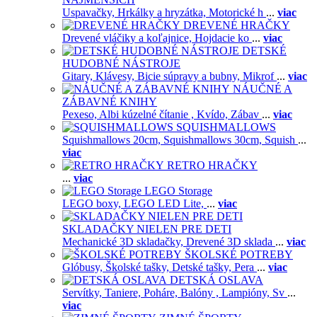
Uspavačky,
Hrkálky a hryzátka,
Motorické h
...
viac
DREVENÉ HRAČKY
Drevené vláčiky a koľajnice,
Hojdacie ko
...
viac
DETSKÉ
HUDOBNÉ NÁSTROJE
Gitary,
Klávesy,
Bicie súpravy a bubny,
Mikrof
...
viac
NÁUČNÉ A
ZÁBAVNÉ KNIHY
Pexeso,
Albi kúzelné čítanie ,
Kvído,
Zábav
...
viac
SQUISHMALLOWS
Squishmallows 20cm,
Squishmallows 30cm,
Squish
...
viac
RETRO HRAČKY
...
viac
LEGO Storage
LEGO boxy,
LEGO LED Lite,
...
viac
SKLADAČKY NIELEN PRE DETI
Mechanické 3D skladačky,
Drevené 3D sklada
...
viac
ŠKOLSKÉ POTREBY
Glóbusy,
Školské tašky,
Detské tašky,
Pera
...
viac
DETSKÁ OSLAVA
Servítky,
Taniere,
Poháre,
Balóny ,
Lampióny,
Sv
...
viac