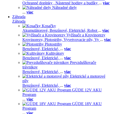
Ochranné doplnky ,
Nástenné hodiny a budíky
...
viac
Náhradné diely
...
viac
Záhrada
Záhrada
Kosačky
Akumulátorové,
Benzínové,
Elektrické,
Robot
...
viac
Vyžínače a Krovinorezy
Krovinorezy,
Plotostrihy,
Vyvetvovacie píly,
Vy
...
viac
Plotostrihy
Benzínové,
Elektrické,
...
viac
Kultivátory
Benzínové,
Elektrické,
...
viac
Prevzdušňovače
trávnikov
Benzínové,
Elektrické,
...
viac
Elektrické a motorové
píly
Benzínové,
Elektrické,
...
viac
GÜDE 12V AKU
Program
...
viac
GÜDE 18V AKU
Program
...
viac