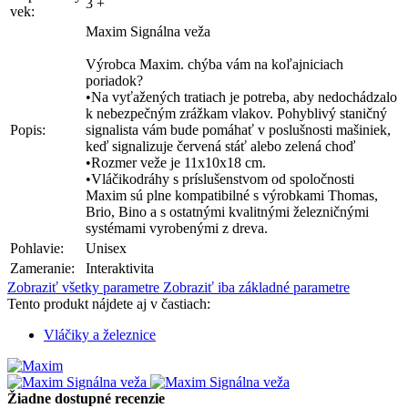
3 +
vek:
Maxim Signálna veža
Výrobca Maxim. chýba vám na koľajniciach
poriadok?
•Na vyťažených tratiach je potreba, aby nedochádzalo
k nebezpečným zrážkam vlakov. Pohyblivý staničný
Popis:
signalista vám bude pomáhať v poslušnosti mašiniek,
keď signalizuje červená stáť alebo zelená choď
•Rozmer veže je 11x10x18 cm.
•Vláčikodráhy s príslušenstvom od spoločnosti
Maxim sú plne kompatibilné s výrobkami Thomas,
Brio, Bino a s ostatnými kvalitnými železničnými
systémami vyrobenými z dreva.
Pohlavie:
Unisex
Zameranie:
Interaktivita
Zobraziť všetky parametre
Zobraziť iba základné parametre
Tento produkt nájdete aj v častiach:
Vláčiky a železnice
Žiadne dostupné recenzie