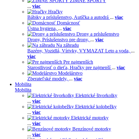
ZIMNÉ ŠPORTY
...
viac
Hračky
Bábiky a príslušenstvo,
Autíčka a autodrá
...
viac
Domácnosť
Ústna hygiena,
...
viac
Drony a príslušenstvo
Drony,
Príslušenstvo pre drony,
...
viac
Na záhradu
Bazény,
Vozidlá,
Vírivky,
VYMAZAT Leto a voda,
...
viac
Pre najmenších
Starostlivosť o dieťa,
Hračky pre najmenší
...
viac
Modelárstvo
Zberateľské modely,
...
viac
Mobilita
Mobilita
Elektrické štvorkolky
...
viac
Elektrické kolobežky
...
viac
Elektrické motorky
...
viac
Benzínové motorky
...
viac