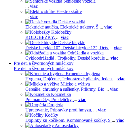
Seniorské vozidlá
...
viac
Elektro skútre
...
viac
Detské vozidlá
Elektrické autíčka,
Elektrické traktory,
Š
...
viac
Kolobežky
KOLOBEŽKY,
...
viac
Detské bicykle
Detské bicykle 10",
Detské bicykle 12",
Dets
...
viac
Odrážadla a vozítka
Cykloodrážadlá ,
Trojkolky,
Detské korčule
...
viac
Pre deti a štvornohých miláčikov
Pre deti a štvornohých miláčikov
Kŕmenie a hygiena
Hygiena,
Dojčenie,
Jednorázové plienky,
Jeden
...
viac
Mlieko a výživa
Cereálie, chrumky a sušienky,
Príkrmy,
Bio
...
viac
Kozmetika
Pre mamičky,
Pre detičky,
...
viac
Drogéria
Upratovanie,
Prípravky proti hmyzu,
...
viac
Kočíky
Doplnky ku kočíkom,
Kombinované kočíky,
S
...
viac
Autosedačky