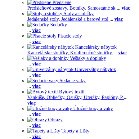
Predsiene
Predsieňové zostavy,
Botníky,
Samostatné sk
...
viac
Stoly a stoličky
Jedálenské stoly,
Jedálenské a barové stol
...
viac
Sedačky
...
viac
Písacie stoly
...
viac
Kancelársky nábytok
Kancelárske stoličky,
Konferenčné stoličky
...
viac
Vešiaky a doplnky
...
viac
Univerzálny nábytok
...
viac
Sedacie vaky
...
viac
Bytový textil
Vankúše,
Obliečky,
Osušky,
Uteráky,
Paplóny,
P
...
viac
Úložné boxy a vaky
...
viac
Obrazy
...
viac
Tapety a Lišty
...
viac