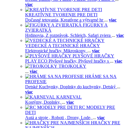
viac
KREATÍVNE TVORENIE PRE DETI
Dočasné tetovania,
Kreatívne a výtvarné hr
...
viac
FIGÚRKY A
ZVIERATKÁ
Hrdinovia,
Z rozprávok,
Schleich,
Safari zviera
...
viac
VEDECKÉ A TECHNICKÉ HRAČKY
Elektronické hračky,
Mikroskopy,
...
viac
PLYŠOVÉ HRAČKY
PLAY ECO Plyšové hračky,
Plyšové hračky s
...
viac
TROJKOLKY
...
viac
HRÁME SA NA
PROFESIE
Detské Kuchynky,
Doplnky do kuchynky,
Detský
...
viac
KARNEVAL
Kostýmy,
Doplnky,
...
viac
RC MODELY PRE
DETI
Autá a stroje ,
Roboti ,
Drony,
Lode,
...
viac
HRAČKY PRE
NAJMENŠÍCH