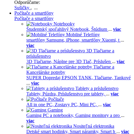
Odporúčame:
Sušičky
, ...
Počítače a smartfóny
Počítače a smartfóny
Notebooky
Študentský spoľahlivý Notebook,
Štúdium
...
viac
Mobilné Telefóny
smartfóny Samsung,
iPhone,
smartfóny Xiaomi,
t
...
viac
3D Tlačiarne a
príslušenstvo
3D Tlačiarne,
Náplne pre 3D Tlač,
Príslušen
...
viac
Tlačiarne a
Kancelárske potreby
SUPER Dopredaj EPSON TANK,
Tlačiarne,
Tankové
...
viac
Tablety a príslušenstvo
Tablety,
Púzdra,
Príslušenstvo pre tablety,
...
viac
Počítače
All in one PC,
Zostavy PC,
Mini PC,
...
viac
Gaming
Gaming PC a notebooky,
Gaming monitory a pro
...
viac
Nositeľná elektronika
Detské smart hodinky,
Smart náramky,
Smart h
...
viac