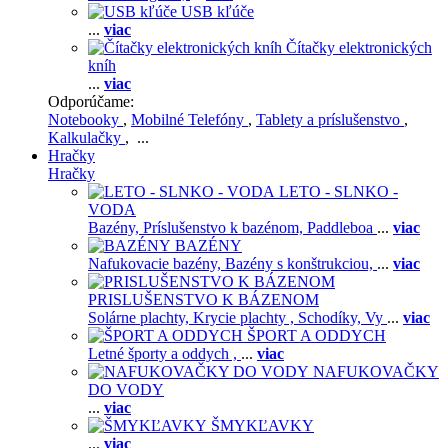
USB kľúče
...
viac
Čítačky elektronických
kníh
...
viac
Odporúčame:
Notebooky
,
Mobilné Telefóny
,
Tablety a príslušenstvo
,
Kalkulačky
, ...
Hračky
Hračky
LETO - SLNKO -
VODA
Bazény,
Príslušenstvo k bazénom,
Paddleboa
...
viac
BAZÉNY
Nafukovacie bazény,
Bazény s konštrukciou,
...
viac
PRISLUŠENSTVO K BÁZENOM
Solárne plachty,
Krycie plachty ,
Schodíky,
Vy
...
viac
ŠPORT A ODDYCH
Letné športy a oddych ,
...
viac
NAFUKOVAČKY
DO VODY
...
viac
ŠMYKĽAVKY
...
viac