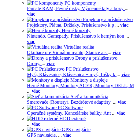
PC komponenty
Pamäte RAM,
Pevné disky,
Výmenné kity a boxy
...
viac
Projektory a príslušenstvo
Projektory,
Plátna,
Držiaky,
Príslušenstvo k p
...
viac
Herné konzoly
Nintendo,
Gamepady,
Príslušenstvo k herným kon
...
viac
Virtuálna realita
Okuliare pre Virtuálnu realitu,
Stanice a s
...
viac
Drony a príslušenstvo
Drony,
...
viac
PC Príslušenstvo
Myši,
Klávesnice,
Klávesnica + myš,
Tašky k
...
viac
Monitory a displeje
Herné Monitory,
Monitory ACER,
Monitory DELL,
M
...
viac
Sieť a komunikácia
Smerovače (Routery),
Bezdrôtové adaptéry,
...
viac
PC Software
Operačné systémy,
Kancelárske balíky,
Ant
...
viac
HDD externé
...
viac
GPS navigácie
GPS navigácie,
...
viac