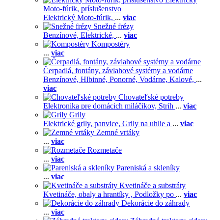
Moto-fúrik, príslušenstvo
Elektrický Moto-fúrik,
...
viac
Snežné frézy
Benzínové,
Elektrické,
...
viac
Kompostéry
...
viac
Čerpadlá, fontány, závlahové systémy a vodárne
Benzínové,
Hlbinné,
Ponorné,
Vodárne,
Kalové,
...
viac
Chovateľské potreby
Elektronika pre domácich miláčikov,
Strih
...
viac
Grily
Elektrické grily, panvice,
Grily na uhlie a
...
viac
Zemné vrtáky
...
viac
Rozmetače
...
viac
Pareniská a skleníky
...
viac
Kvetináče a substráty
Kvetináče, obaly a hrantíky ,
Podložky po
...
viac
Dekorácie do záhrady
...
viac