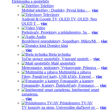
Elektronika a spotrebiče
Telefóny
Mobilné telefóny / Doplnky,
Pevná linka -
...
viac
Televízory
Android & Google TV,
OLED TV,
QLED, Neo
QLED T
...
viac
Video
Prehrávače,
Projektory a príslušenstvo,
Sa
...
viac
Audio
Bezdrôtové reproduktory,
Soundbary,
Mikro/Mi
...
viac
Domáce kiná
...
viac
Biela technika
Voľne stojace spotrebiče,
Vstavané spotreb
...
viac
Malé spotrebiče
Meteostanice, teplomery,
Vykurovanie,
Príprava
...
viac
Multimédiá a zábava
Filmy,
Pamäťové karty,
USB kľúče,
Externé
...
viac
Fotoaparáty a kamery
Fotoaparáty,
Kamery,
Ďalekohľady,
Fotopasce,
...
viac
Inteligentné smart
zariadenia.
...
viac
Príslušenstvo TV/AV
TV konzoly na stenu,
Univerzálne diaľkové ov
...
viac