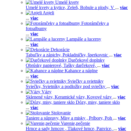
Umelé kvety
Umelé kvety a kytice,
Zeleň,
Bobule a plody,
V
...
viac
Anjeli
...
viac
Fotorámčeky a
fotoalbumy
...
viac
Lampáše a lucerny
...
viac
Dekorácie
Tabuľky a zápichy,
Pokladničky, šperkovnic
...
viac
Darčekové doplnky
Obrúsky papierové,
Tašky darčekové,
...
viac
Kahance a náplne
...
viac
Sviečky a svietniky
Sviečky,
Svietníky a podložky pod sviečky
...
viac
Vázy
Sklenené vázy,
Keramické vázy,
Kovové vázy
...
viac
Dózy, misy, taniere sklo
...
viac
Stolovanie
Taniere a súpravy,
Misy a misky ,
Príbory,
Poh
...
viac
Varenie,pečenie
Hrnce a sady hrncov ,
Tlakové hrnce,
Panvice,
...
viac