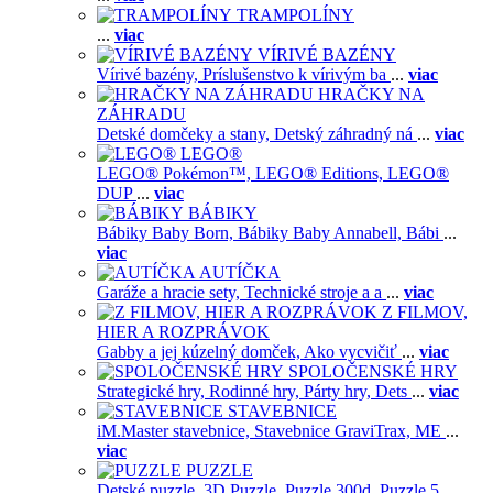
TRAMPOLÍNY
...
viac
VÍRIVÉ BAZÉNY
Vírivé bazény,
Príslušenstvo k vírivým ba
...
viac
HRAČKY NA
ZÁHRADU
Detské domčeky a stany,
Detský záhradný ná
...
viac
LEGO®
LEGO® Pokémon™,
LEGO® Editions,
LEGO®
DUP
...
viac
BÁBIKY
Bábiky Baby Born,
Bábiky Baby Annabell,
Bábi
...
viac
AUTÍČKA
Garáže a hracie sety,
Technické stroje a a
...
viac
Z FILMOV,
HIER A ROZPRÁVOK
Gabby a jej kúzelný domček,
Ako vycvičiť
...
viac
SPOLOČENSKÉ HRY
Strategické hry,
Rodinné hry,
Párty hry,
Dets
...
viac
STAVEBNICE
iM.Master stavebnice,
Stavebnice GraviTrax,
ME
...
viac
PUZZLE
Detské puzzle,
3D Puzzle,
Puzzle 300d,
Puzzle 5
...