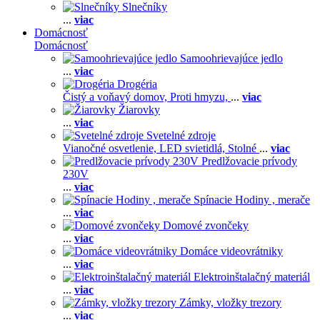
Slnečníky
...
viac
Domácnosť
Domácnosť
Samoohrievajúce jedlo
...
viac
Drogéria
Čistý a voňavý domov,
Proti hmyzu,
...
viac
Žiarovky
...
viac
Svetelné zdroje
Vianočné osvetlenie,
LED svietidlá,
Stolné
...
viac
Predlžovacie prívody
230V
...
viac
Spínacie Hodiny , merače
...
viac
Domové zvončeky
...
viac
Domáce videovrátniky
...
viac
Elektroinštalačný materiál
...
viac
Zámky, vložky trezory
...
viac