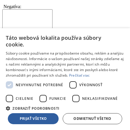
Negatíva:
Táto webová lokalita používa súbory
Napíš slabé stránky a nevýhody produktu
cookie.
Čo by mohlo byť na produkte lepšie?
Každý bod napíš na nový riadok
Súbory cookie používame na prispôsobenie obsahu, reklám a analýzu
Ak si s výrobkom 100% spokojný, toto políčko nevypĺňaj
návštevnosti. Informácie o vašom používaní našej stránky zdieľame aj
s našimi reklamnými a analytickými partnermi, ktorí ich môžu
Zhrnutie:
*
kombinovať s inými informáciami, ktoré ste im poskytli alebo ktoré
zhromaždili pri používaní ich služieb.
Prečítať viac
NEVYHNUTNE POTREBNÉ
VÝKONNOSŤ
CIELENIE
FUNKCIE
NEKLASIFIKOVANÉ
Kúpil by si si tento produkt znova? Alebo by si zvažoval iný?
Prečo?
ZOBRAZIŤ PODROBNOSTI
Aký je tvoj celkový pocit z používania produktu?
Na čo je potrebné pri kúpe myslieť?
PRIJAŤ VŠETKO
ODMIETNUŤ VŠETKO
Pre akého zákazníka je tento produkt vhodný?