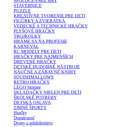
SPOLOČENSKÉ HRY
STAVEBNICE
PUZZLE
KREATÍVNE TVORENIE PRE DETI
FIGÚRKY A ZVIERATKÁ
VEDECKÉ A TECHNICKÉ HRAČKY
PLYŠOVÉ HRAČKY
TROJKOLKY
HRÁME SA NA PROFESIE
KARNEVAL
RC MODELY PRE DETI
HRAČKY PRE NAJMENŠÍCH
DREVENÉ HRAČKY
DETSKÉ HUDOBNÉ NÁSTROJE
NÁUČNÉ A ZÁBAVNÉ KNIHY
SQUISHMALLOWS
RETRO HRAČKY
LEGO Storage
SKLADAČKY NIELEN PRE DETI
ŠKOLSKÉ POTREBY
DETSKÁ OSLAVA
ZIMNÉ ŠPORTY
Hračky
Domácnosť
Drony a príslušenstvo