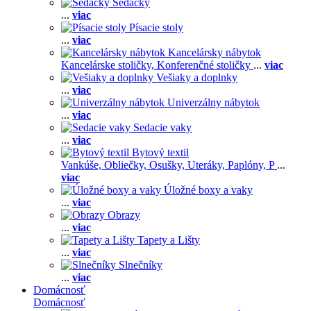
Sedačky
...
viac
Písacie stoly
...
viac
Kancelársky nábytok
Kancelárske stoličky,
Konferenčné stoličky
...
viac
Vešiaky a doplnky
...
viac
Univerzálny nábytok
...
viac
Sedacie vaky
...
viac
Bytový textil
Vankúše,
Obliečky,
Osušky,
Uteráky,
Paplóny,
P
...
viac
Úložné boxy a vaky
...
viac
Obrazy
...
viac
Tapety a Lišty
...
viac
Slnečníky
...
viac
Domácnosť
Domácnosť