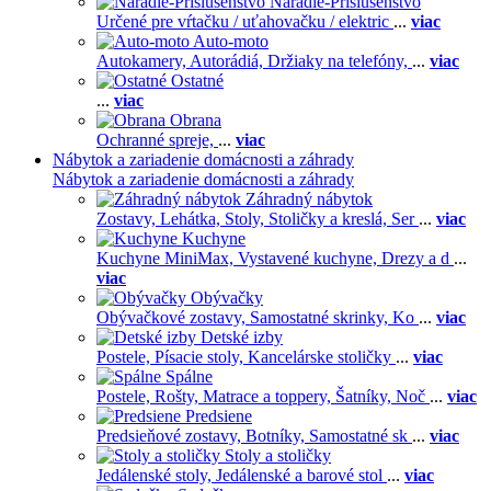
Náradie-Príslušenstvo
Určené pre vŕtačku / uťahovačku / elektric
...
viac
Auto-moto
Autokamery,
Autorádiá,
Držiaky na telefóny,
...
viac
Ostatné
...
viac
Obrana
Ochranné spreje,
...
viac
Nábytok a zariadenie domácnosti a záhrady
Nábytok a zariadenie domácnosti a záhrady
Záhradný nábytok
Zostavy,
Lehátka,
Stoly,
Stoličky a kreslá,
Ser
...
viac
Kuchyne
Kuchyne MiniMax,
Vystavené kuchyne,
Drezy a d
...
viac
Obývačky
Obývačkové zostavy,
Samostatné skrinky,
Ko
...
viac
Detské izby
Postele,
Písacie stoly,
Kancelárske stoličky
...
viac
Spálne
Postele,
Rošty,
Matrace a toppery,
Šatníky,
Noč
...
viac
Predsiene
Predsieňové zostavy,
Botníky,
Samostatné sk
...
viac
Stoly a stoličky
Jedálenské stoly,
Jedálenské a barové stol
...
viac