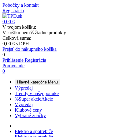
Pobočky a kontakt
Registrácia
0,00 €
V tvojom košíku:
V košíku nemáš žiadne produkty
Celková suma:
0,00 €
s DPH
Prejsť do nákupného košíka
0
Prihlásenie
Registrácia
Porovnanie
0
Hlavné kategórie
Menu
Výpredaj
Trendy v našej ponuke
%
Super akcie
Akcie
Výpredaj
Klubové ceny
Vybrané značky
Elektro a spotrebiče
Elektro a spotrebiče