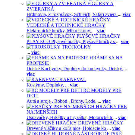
FIGÚRKY A
ZVIERATKÁ
Hrdinovia,
Z rozprávok,
Schleich,
Safari zviera
...
viac
VEDECKÉ A TECHNICKÉ HRAČKY
Elektronické hračky,
Mikroskopy,
...
viac
PLYŠOVÉ HRAČKY
PLAY ECO Plyšové hračky,
Plyšové hračky s
...
viac
TROJKOLKY
...
viac
HRÁME SA NA
PROFESIE
Detské Kuchynky,
Doplnky do kuchynky,
Detský
...
viac
KARNEVAL
Kostýmy,
Doplnky,
...
viac
RC MODELY PRE
DETI
Autá a stroje ,
Roboti ,
Drony,
Lode,
...
viac
HRAČKY PRE
NAJMENŠÍCH
Uspavačky,
Hrkálky a hryzátka,
Motorické h
...
viac
DREVENÉ HRAČKY
Drevené vláčiky a koľajnice,
Hojdacie ko
...
viac
DETSKÉ