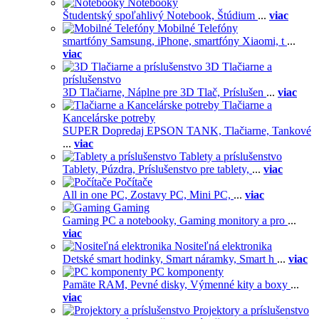
Notebooky
Študentský spoľahlivý Notebook,
Štúdium
...
viac
Mobilné Telefóny
smartfóny Samsung,
iPhone,
smartfóny Xiaomi,
t
...
viac
3D Tlačiarne a
príslušenstvo
3D Tlačiarne,
Náplne pre 3D Tlač,
Príslušen
...
viac
Tlačiarne a
Kancelárske potreby
SUPER Dopredaj EPSON TANK,
Tlačiarne,
Tankové
...
viac
Tablety a príslušenstvo
Tablety,
Púzdra,
Príslušenstvo pre tablety,
...
viac
Počítače
All in one PC,
Zostavy PC,
Mini PC,
...
viac
Gaming
Gaming PC a notebooky,
Gaming monitory a pro
...
viac
Nositeľná elektronika
Detské smart hodinky,
Smart náramky,
Smart h
...
viac
PC komponenty
Pamäte RAM,
Pevné disky,
Výmenné kity a boxy
...
viac
Projektory a príslušenstvo