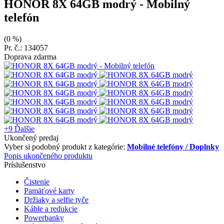
HONOR 8X 64GB modrý
- Mobilný
telefón
(0 %)
Pr. č.: 134057
Doprava zdarma
+9
Ďalšie
Ukončený predaj
Vyber si podobný produkt z kategórie:
Mobilné telefóny / Doplnky
Popis ukončeného produktu
Príslušenstvo
Čistenie
Pamäťové karty
Držiaky a selfie tyče
Káble a redukcie
Powerbanky