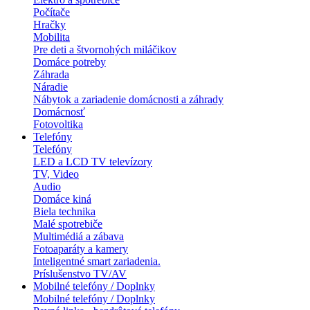
Počítače
Hračky
Mobilita
Pre deti a štvornohých miláčikov
Domáce potreby
Záhrada
Náradie
Nábytok a zariadenie domácnosti a záhrady
Domácnosť
Fotovoltika
Telefóny
Telefóny
LED a LCD TV televízory
TV, Video
Audio
Domáce kiná
Biela technika
Malé spotrebiče
Multimédiá a zábava
Fotoaparáty a kamery
Inteligentné smart zariadenia.
Príslušenstvo TV/AV
Mobilné telefóny / Doplnky
Mobilné telefóny / Doplnky