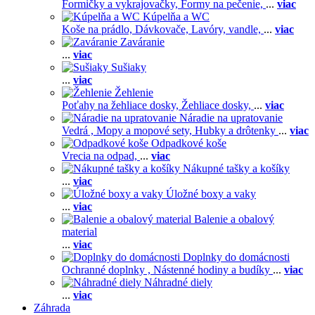
Formičky a vykrajovačky,
Formy na pečenie,
...
viac
Kúpelňa a WC
Koše na prádlo,
Dávkovače,
Lavóry, vandle,
...
viac
Zaváranie
...
viac
Sušiaky
...
viac
Žehlenie
Poťahy na žehliace dosky,
Žehliace dosky,
...
viac
Náradie na upratovanie
Vedrá ,
Mopy a mopové sety,
Hubky a drôtenky
...
viac
Odpadkové koše
Vrecia na odpad,
...
viac
Nákupné tašky a košíky
...
viac
Úložné boxy a vaky
...
viac
Balenie a obalový
material
...
viac
Doplnky do domácnosti
Ochranné doplnky ,
Nástenné hodiny a budíky
...
viac
Náhradné diely
...
viac
Záhrada