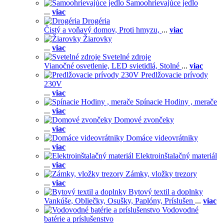
Samoohrievajúce jedlo
...
viac
Drogéria
Čistý a voňavý domov,
Proti hmyzu,
...
viac
Žiarovky
...
viac
Svetelné zdroje
Vianočné osvetlenie,
LED svietidlá,
Stolné
...
viac
Predlžovacie prívody
230V
...
viac
Spínacie Hodiny , merače
...
viac
Domové zvončeky
...
viac
Domáce videovrátniky
...
viac
Elektroinštalačný materiál
...
viac
Zámky, vložky trezory
...
viac
Bytový textil a doplnky
Vankúše,
Obliečky,
Osušky,
Paplóny,
Príslušen
...
viac
Vodovodné
batérie a príslušenstvo