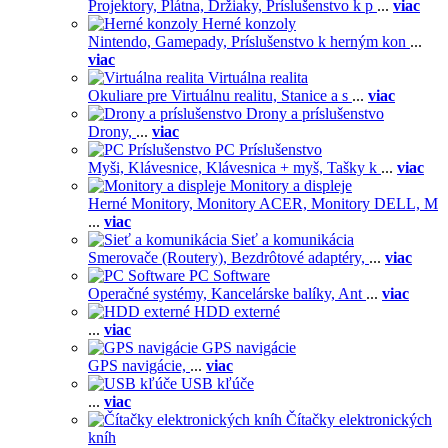
Projektory,
Plátna,
Držiaky,
Príslušenstvo k p
...
viac
Herné konzoly
Nintendo,
Gamepady,
Príslušenstvo k herným kon
...
viac
Virtuálna realita
Okuliare pre Virtuálnu realitu,
Stanice a s
...
viac
Drony a príslušenstvo
Drony,
...
viac
PC Príslušenstvo
Myši,
Klávesnice,
Klávesnica + myš,
Tašky k
...
viac
Monitory a displeje
Herné Monitory,
Monitory ACER,
Monitory DELL,
M
...
viac
Sieť a komunikácia
Smerovače (Routery),
Bezdrôtové adaptéry,
...
viac
PC Software
Operačné systémy,
Kancelárske balíky,
Ant
...
viac
HDD externé
...
viac
GPS navigácie
GPS navigácie,
...
viac
USB kľúče
...
viac
Čítačky elektronických
kníh