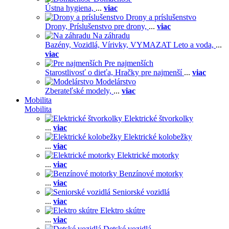
Ústna hygiena,
...
viac
Drony a príslušenstvo
Drony,
Príslušenstvo pre drony,
...
viac
Na záhradu
Bazény,
Vozidlá,
Vírivky,
VYMAZAT Leto a voda,
...
viac
Pre najmenších
Starostlivosť o dieťa,
Hračky pre najmenší
...
viac
Modelárstvo
Zberateľské modely,
...
viac
Mobilita
Mobilita
Elektrické štvorkolky
...
viac
Elektrické kolobežky
...
viac
Elektrické motorky
...
viac
Benzínové motorky
...
viac
Seniorské vozidlá
...
viac
Elektro skútre
...
viac
Detské vozidlá