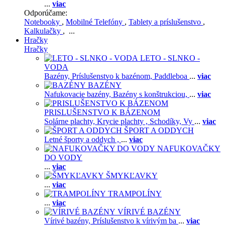
...
viac
Odporúčame:
Notebooky
,
Mobilné Telefóny
,
Tablety a príslušenstvo
,
Kalkulačky
, ...
Hračky
Hračky
LETO - SLNKO -
VODA
Bazény,
Príslušenstvo k bazénom,
Paddleboa
...
viac
BAZÉNY
Nafukovacie bazény,
Bazény s konštrukciou,
...
viac
PRISLUŠENSTVO K BÁZENOM
Solárne plachty,
Krycie plachty ,
Schodíky,
Vy
...
viac
ŠPORT A ODDYCH
Letné športy a oddych ,
...
viac
NAFUKOVAČKY
DO VODY
...
viac
ŠMYKĽAVKY
...
viac
TRAMPOLÍNY
...
viac
VÍRIVÉ BAZÉNY
Vírivé bazény,
Príslušenstvo k vírivým ba
...
viac