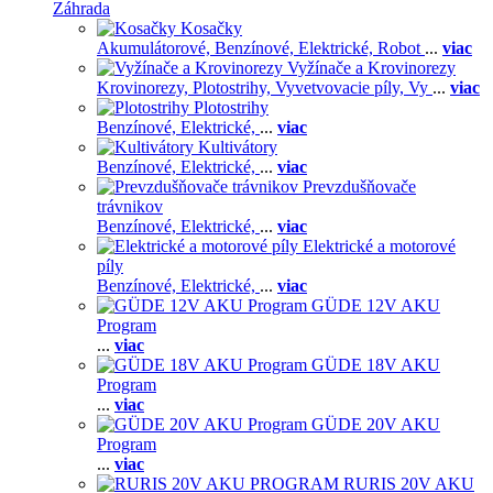
Záhrada
Kosačky
Akumulátorové,
Benzínové,
Elektrické,
Robot
...
viac
Vyžínače a Krovinorezy
Krovinorezy,
Plotostrihy,
Vyvetvovacie píly,
Vy
...
viac
Plotostrihy
Benzínové,
Elektrické,
...
viac
Kultivátory
Benzínové,
Elektrické,
...
viac
Prevzdušňovače
trávnikov
Benzínové,
Elektrické,
...
viac
Elektrické a motorové
píly
Benzínové,
Elektrické,
...
viac
GÜDE 12V AKU
Program
...
viac
GÜDE 18V AKU
Program
...
viac
GÜDE 20V AKU
Program
...
viac
RURIS 20V AKU