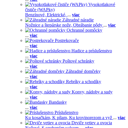
Vysokotlakové
čističe (WAPky)
Benzínové,
Elektrické,
...
viac
Záhradné náradie
Nožnice a štepárske nože,
Obrábanie pôdy
...
viac
Ochranné pomôcky
...
viac
Postrekovače
...
viac
Hadice a príslušenstvo
...
viac
Poštové schránky
...
viac
Záhradné domčeky
...
viac
Rebríky a schodíky
...
viac
Konvy, nádoby a sudy
...
viac
Bandasky
...
viac
Príslušenstvo
Ku kosačkám,
K pílam,
Ku krovinorezom a vyž
...
viac
Drviče vetiev a ovocia
Nožové,
S ozubeným valcom,
...
viac