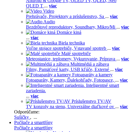
Android & Google TV,
OLED TV,
QLED, Neo
QLED T
...
viac
Video
Prehrávače,
Projektory a príslušenstvo,
Sa
...
viac
Audio
Bezdrôtové reproduktory,
Soundbary,
Mikro/Mi
...
viac
Domáce kiná
...
viac
Biela technika
Voľne stojace spotrebiče,
Vstavané spotreb
...
viac
Malé spotrebiče
Meteostanice, teplomery,
Vykurovanie,
Príprava
...
viac
Multimédiá a zábava
Filmy,
Pamäťové karty,
USB kľúče,
Externé
...
viac
Fotoaparáty a kamery
Fotoaparáty,
Kamery,
Ďalekohľady,
Fotopasce,
...
viac
Inteligentné smart
zariadenia.
...
viac
Príslušenstvo TV/AV
TV konzoly na stenu,
Univerzálne diaľkové ov
...
viac
Odporúčame:
Sušičky
, ...
Počítače a smartfóny
Počítače a smartfóny