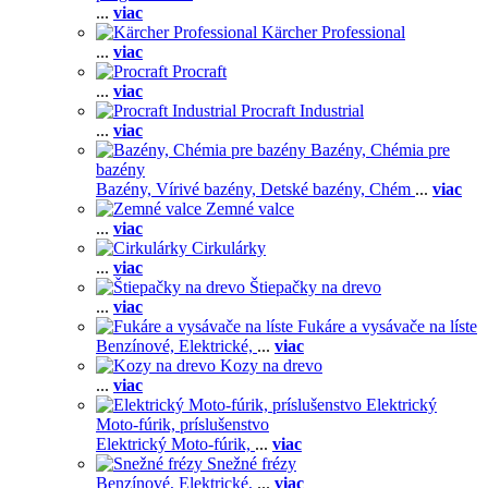
...
viac
Kärcher Professional
...
viac
Procraft
...
viac
Procraft Industrial
...
viac
Bazény, Chémia pre
bazény
Bazény,
Vírivé bazény,
Detské bazény,
Chém
...
viac
Zemné valce
...
viac
Cirkulárky
...
viac
Štiepačky na drevo
...
viac
Fukáre a vysávače na líste
Benzínové,
Elektrické,
...
viac
Kozy na drevo
...
viac
Elektrický
Moto-fúrik, príslušenstvo
Elektrický Moto-fúrik,
...
viac
Snežné frézy
Benzínové,
Elektrické,
...
viac