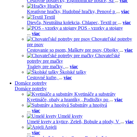
Cestovné postieľky,
Ergonomické nosiče,
Ša
...
viac
Hračky
Kreatívne hračky,
Hudobné hračky,
Penové p
...
viac
Textil
Dievča,
Neutrálna kolekcia,
Chlapec,
Textil pr
...
viac
POS - vzorky a stojany
...
viac
Chovateľské potreby
pre psov
Cestovanie so psom,
Maškrty pre psov,
Obojky
...
viac
Chovateľské
potreby pre mačky
Toalety pre mačky,
...
viac
Školské tašky
Cestovné kufre,
...
viac
Domáce potreby
Domáce potreby
Kvetináče a substráty
Kvetináče, obaly a hrantíky ,
Podložky po
...
viac
Substráty a hnojivá
...
viac
Umelé kvety
Umelé kvety a kytice,
Zeleň,
Bobule a plody,
V
...
viac
Anjeli
...
viac