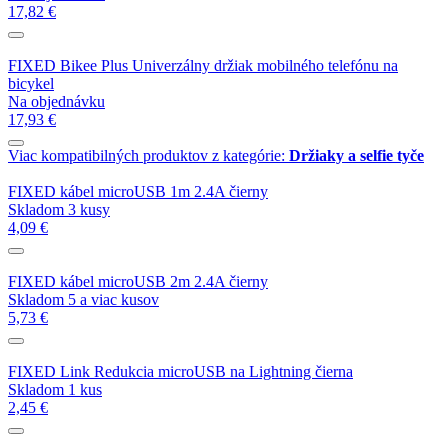
17,82 €
FIXED Bikee Plus Univerzálny držiak mobilného telefónu na
bicykel
Na objednávku
17,93 €
Viac kompatibilných produktov z kategórie:
Držiaky a selfie tyče
FIXED kábel microUSB 1m 2.4A čierny
Skladom 3 kusy
4,09 €
FIXED kábel microUSB 2m 2.4A čierny
Skladom 5 a viac kusov
5,73 €
FIXED Link Redukcia microUSB na Lightning čierna
Skladom 1 kus
2,45 €