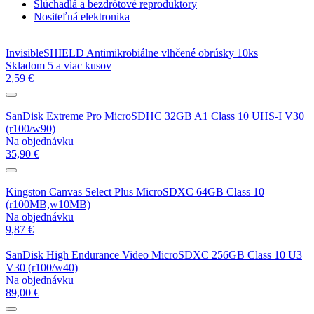
Slúchadlá a bezdrôtové reproduktory
Nositeľná elektronika
InvisibleSHIELD Antimikrobiálne vlhčené obrúsky 10ks
Skladom 5 a viac kusov
2,59 €
SanDisk Extreme Pro MicroSDHC 32GB A1 Class 10 UHS-I V30
(r100/w90)
Na objednávku
35,90 €
Kingston Canvas Select Plus MicroSDXC 64GB Class 10
(r100MB,w10MB)
Na objednávku
9,87 €
SanDisk High Endurance Video MicroSDXC 256GB Class 10 U3
V30 (r100/w40)
Na objednávku
89,00 €