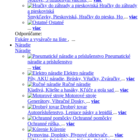
Hračky do záhrady
a pieskoviská
Šmykľavky,
Pieskoviská,
Hračky do piesku,
Ho
...
viac
Ostatné
...
viac
Odporúčame:
Fukáre a vysávače na líste
, ...
Náradie
Náradie
Pneumatické
náradie a príslušenstvo
...
viac
Elektro náradie
Píly,
AKU náradie,
Brúsky,
Vŕtačky,
Zváračky
...
viac
Ručné náradie
Kladivá,
Kliešte a hasáky,
Kľúče a gola sad
...
viac
Motorové stroje
Generátory,
Vibračné Dosky,
...
viac
Drobný tovar
Autopríslušenstvo,
Lepiace pásky a lepidlá
...
viac
Ochranné pomôcky
Ochranné rúška,
...
viac
Kúrenie
Dymovina,
Doplnky,
Plynové ohrievače,
...
viac