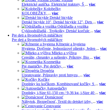
Elektrické autíčka,
Elektrické traktory,
Š
...
viac
Kolobežky
KOLOBEŽKY,
...
viac
Detské bicykle
Detské bicykle 10",
Detské bicykle 12",
Dets
...
viac
Odrážadla a vozítka
Cykloodrážadlá ,
Trojkolky,
Detské korčule
...
viac
Pre deti a štvornohých miláčikov
Pre deti a štvornohých miláčikov
Kŕmenie a hygiena
Hygiena,
Dojčenie,
Jednorázové plienky,
Jeden
...
viac
Mlieko a výživa
Cereálie, chrumky a sušienky,
Príkrmy,
Bio
...
viac
Kozmetika
Pre mamičky,
Pre detičky,
...
viac
Drogéria
Upratovanie,
Prípravky proti hmyzu,
...
viac
Kočíky
Doplnky ku kočíkom,
Kombinované kočíky,
S
...
viac
Autosedačky
Doplnky,
i-Size 61-150 cm / 9-36 kg,
i-Size 40
...
viac
Domácnosť
Nábytok,
Bezpečnosť,
Textil do detskej izby,
...
viac
Cestovanie