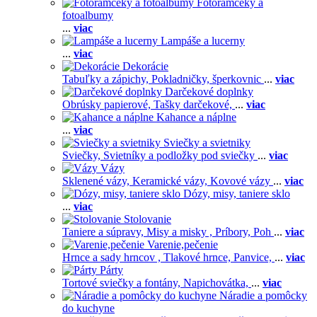
Fotorámčeky a
fotoalbumy
...
viac
Lampáše a lucerny
...
viac
Dekorácie
Tabuľky a zápichy,
Pokladničky, šperkovnic
...
viac
Darčekové doplnky
Obrúsky papierové,
Tašky darčekové,
...
viac
Kahance a náplne
...
viac
Sviečky a svietniky
Sviečky,
Svietníky a podložky pod sviečky
...
viac
Vázy
Sklenené vázy,
Keramické vázy,
Kovové vázy
...
viac
Dózy, misy, taniere sklo
...
viac
Stolovanie
Taniere a súpravy,
Misy a misky ,
Príbory,
Poh
...
viac
Varenie,pečenie
Hrnce a sady hrncov ,
Tlakové hrnce,
Panvice,
...
viac
Párty
Tortové sviečky a fontány,
Napichovátka,
...
viac
Náradie a pomôcky
do kuchyne