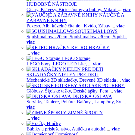
HUDOBNÉ NÁSTROJE
Gitary,
Klávesy,
Bicie súpravy a bubny,
Mikrof
...
viac
NÁUČNÉ A
ZÁBAVNÉ KNIHY
Pexeso,
Albi kúzelné čítanie ,
Kvído,
Zábav
...
viac
SQUISHMALLOWS
Squishmallows 20cm,
Squishmallows 30cm,
Squish
...
viac
RETRO HRAČKY
...
viac
LEGO Storage
LEGO boxy,
LEGO LED Lite,
...
viac
SKLADAČKY NIELEN PRE DETI
Mechanické 3D skladačky,
Drevené 3D sklada
...
viac
ŠKOLSKÉ POTREBY
Glóbusy,
Školské tašky,
Detské tašky,
Pera
...
viac
DETSKÁ OSLAVA
Servítky,
Taniere,
Poháre,
Balóny ,
Lampióny,
Sv
...
viac
ZIMNÉ ŠPORTY
...
viac
Hračky
Bábiky a príslušenstvo,
Autíčka a autodrá
...
viac
Domácnosť