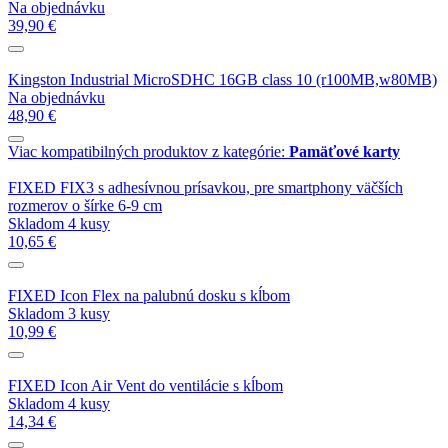
Na objednávku
39,90 €
Kingston Industrial MicroSDHC 16GB class 10 (r100MB,w80MB)
Na objednávku
48,90 €
Viac kompatibilných produktov z kategórie:
Pamäťové karty
FIXED FIX3 s adhesívnou prísavkou, pre smartphony väčších
rozmerov o šírke 6-9 cm
Skladom 4 kusy
10,65 €
FIXED Icon Flex na palubnú dosku s kĺbom
Skladom 3 kusy
10,99 €
FIXED Icon Air Vent do ventilácie s kĺbom
Skladom 4 kusy
14,34 €