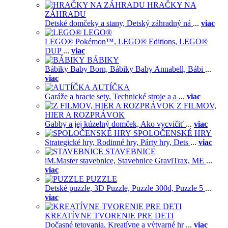
HRAČKY NA
ZÁHRADU
Detské domčeky a stany,
Detský záhradný ná
...
viac
LEGO®
LEGO® Pokémon™,
LEGO® Editions,
LEGO®
DUP
...
viac
BÁBIKY
Bábiky Baby Born,
Bábiky Baby Annabell,
Bábi
...
viac
AUTÍČKA
Garáže a hracie sety,
Technické stroje a a
...
viac
Z FILMOV,
HIER A ROZPRÁVOK
Gabby a jej kúzelný domček,
Ako vycvičiť
...
viac
SPOLOČENSKÉ HRY
Strategické hry,
Rodinné hry,
Párty hry,
Dets
...
viac
STAVEBNICE
iM.Master stavebnice,
Stavebnice GraviTrax,
ME
...
viac
PUZZLE
Detské puzzle,
3D Puzzle,
Puzzle 300d,
Puzzle 5
...
viac
KREATÍVNE TVORENIE PRE DETI
Dočasné tetovania,
Kreatívne a výtvarné hr
...
viac