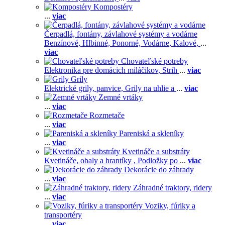
Kompostéry
...
viac
Čerpadlá, fontány, závlahové systémy a vodárne
Benzínové,
Hlbinné,
Ponorné,
Vodárne,
Kalové,
...
viac
Chovateľské potreby
Elektronika pre domácich miláčikov,
Strih
...
viac
Grily
Elektrické grily, panvice,
Grily na uhlie a
...
viac
Zemné vrtáky
...
viac
Rozmetače
...
viac
Pareniská a skleníky
...
viac
Kvetináče a substráty
Kvetináče, obaly a hrantíky ,
Podložky po
...
viac
Dekorácie do záhrady
...
viac
Záhradné traktory, ridery
...
viac
Voziky, fúriky a
transportéry
...
viac