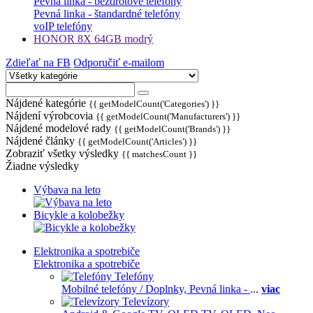
Pevná linka - bezdrôtové telefóny
Pevná linka - štandardné telefóny
voIP telefóny
HONOR 8X 64GB modrý
Zdieľať na FB
Odporučiť e-mailom
Nájdené kategórie
{{ getModelCount('Categories') }}
Nájdení výrobcovia
{{ getModelCount('Manufacturers') }}
Nájdené modelové rady
{{ getModelCount('Brands') }}
Nájdené články
{{ getModelCount('Articles') }}
Zobraziť všetky výsledky
{{ matchesCount }}
Žiadne výsledky
Výbava na leto
Bicykle a kolobežky
Elektronika a spotrebiče
Elektronika a spotrebiče
Telefóny
Mobilné telefóny / Doplnky,
Pevná linka -
...
viac
Televízory