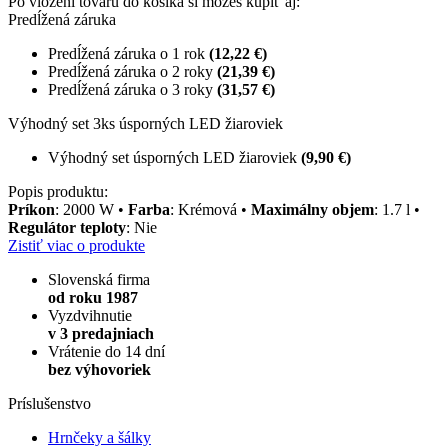
Po vložení tovaru do košíka si môžeš kúpiť aj:
Predĺžená záruka
Predĺžená záruka o 1 rok
(12,22 €)
Predĺžená záruka o 2 roky
(21,39 €)
Predĺžená záruka o 3 roky
(31,57 €)
Výhodný set 3ks úsporných LED žiaroviek
Výhodný set úsporných LED žiaroviek
(9,90 €)
Popis produktu:
Príkon
: 2000 W •
Farba
: Krémová •
Maximálny objem
: 1.7 l •
Regulátor teploty
: Nie
Zistiť viac o produkte
Slovenská firma
od roku 1987
Vyzdvihnutie
v 3 predajniach
Vrátenie do 14 dní
bez výhovoriek
Príslušenstvo
Hrnčeky a šálky