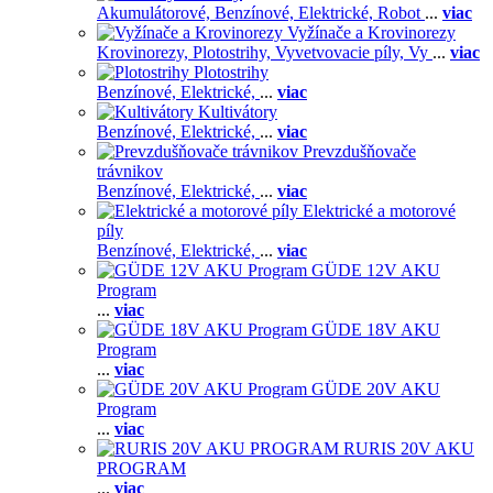
Akumulátorové,
Benzínové,
Elektrické,
Robot
...
viac
Vyžínače a Krovinorezy
Krovinorezy,
Plotostrihy,
Vyvetvovacie píly,
Vy
...
viac
Plotostrihy
Benzínové,
Elektrické,
...
viac
Kultivátory
Benzínové,
Elektrické,
...
viac
Prevzdušňovače
trávnikov
Benzínové,
Elektrické,
...
viac
Elektrické a motorové
píly
Benzínové,
Elektrické,
...
viac
GÜDE 12V AKU
Program
...
viac
GÜDE 18V AKU
Program
...
viac
GÜDE 20V AKU
Program
...
viac
RURIS 20V AKU
PROGRAM
...
viac