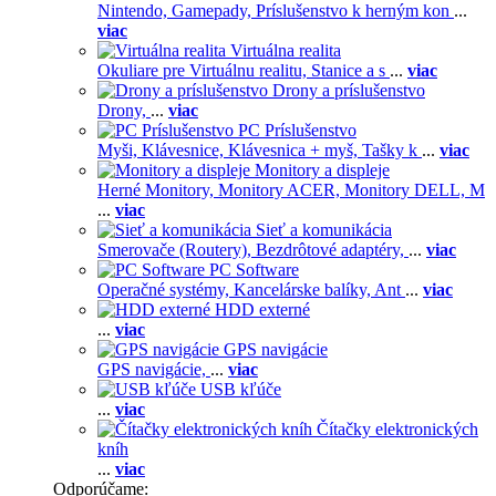
Nintendo,
Gamepady,
Príslušenstvo k herným kon
...
viac
Virtuálna realita
Okuliare pre Virtuálnu realitu,
Stanice a s
...
viac
Drony a príslušenstvo
Drony,
...
viac
PC Príslušenstvo
Myši,
Klávesnice,
Klávesnica + myš,
Tašky k
...
viac
Monitory a displeje
Herné Monitory,
Monitory ACER,
Monitory DELL,
M
...
viac
Sieť a komunikácia
Smerovače (Routery),
Bezdrôtové adaptéry,
...
viac
PC Software
Operačné systémy,
Kancelárske balíky,
Ant
...
viac
HDD externé
...
viac
GPS navigácie
GPS navigácie,
...
viac
USB kľúče
...
viac
Čítačky elektronických
kníh
...
viac
Odporúčame: