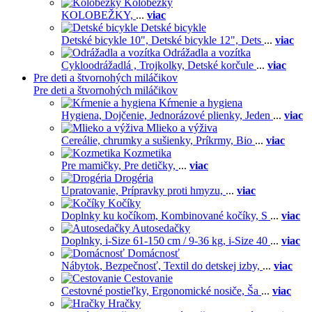
Kolobežky
KOLOBEŽKY,
...
viac
Detské bicykle
Detské bicykle 10",
Detské bicykle 12",
Dets
...
viac
Odrážadla a vozítka
Cykloodrážadlá ,
Trojkolky,
Detské korčule
...
viac
Pre deti a štvornohých miláčikov
Pre deti a štvornohých miláčikov
Kŕmenie a hygiena
Hygiena,
Dojčenie,
Jednorázové plienky,
Jeden
...
viac
Mlieko a výživa
Cereálie, chrumky a sušienky,
Príkrmy,
Bio
...
viac
Kozmetika
Pre mamičky,
Pre detičky,
...
viac
Drogéria
Upratovanie,
Prípravky proti hmyzu,
...
viac
Kočíky
Doplnky ku kočíkom,
Kombinované kočíky,
S
...
viac
Autosedačky
Doplnky,
i-Size 61-150 cm / 9-36 kg,
i-Size 40
...
viac
Domácnosť
Nábytok,
Bezpečnosť,
Textil do detskej izby,
...
viac
Cestovanie
Cestovné postieľky,
Ergonomické nosiče,
Ša
...
viac
Hračky