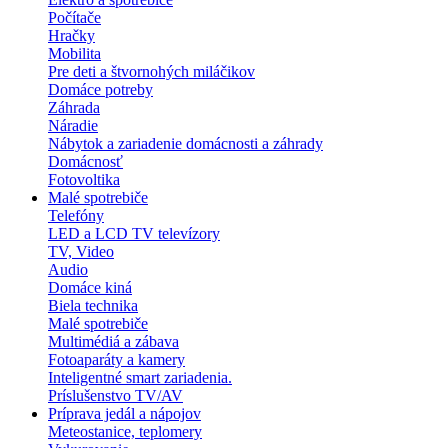
Počítače
Hračky
Mobilita
Pre deti a štvornohých miláčikov
Domáce potreby
Záhrada
Náradie
Nábytok a zariadenie domácnosti a záhrady
Domácnosť
Fotovoltika
Malé spotrebiče
Telefóny
LED a LCD TV televízory
TV, Video
Audio
Domáce kiná
Biela technika
Malé spotrebiče
Multimédiá a zábava
Fotoaparáty a kamery
Inteligentné smart zariadenia.
Príslušenstvo TV/AV
Príprava jedál a nápojov
Meteostanice, teplomery