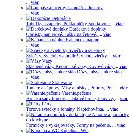
...
viac
Lampáše a lucerny
...
viac
Dekorácie
Tabuľky a zápichy,
Pokladničky, šperkovnic
...
viac
Darčekové doplnky
Obrúsky papierové,
Tašky darčekové,
...
viac
Kahance a náplne
...
viac
Sviečky a svietniky
Sviečky,
Svietníky a podložky pod sviečky
...
viac
Vázy
Sklenené vázy,
Keramické vázy,
Kovové vázy
...
viac
Dózy, misy, taniere sklo
...
viac
Stolovanie
Taniere a súpravy,
Misy a misky ,
Príbory,
Poh
...
viac
Varenie,pečenie
Hrnce a sady hrncov ,
Tlakové hrnce,
Panvice,
...
viac
Párty
Tortové sviečky a fontány,
Napichovátka,
...
viac
Náradie a pomôcky
do kuchyne
Formičky a vykrajovačky,
Formy na pečenie,
...
viac
Kúpelňa a WC