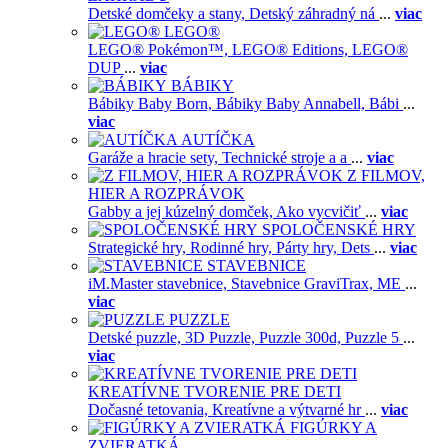
Detské domčeky a stany,
Detský záhradný ná
...
viac
LEGO®
LEGO® Pokémon™,
LEGO® Editions,
LEGO®
DUP
...
viac
BÁBIKY
Bábiky Baby Born,
Bábiky Baby Annabell,
Bábi
...
viac
AUTÍČKA
Garáže a hracie sety,
Technické stroje a a
...
viac
Z FILMOV,
HIER A ROZPRÁVOK
Gabby a jej kúzelný domček,
Ako vycvičiť
...
viac
SPOLOČENSKÉ HRY
Strategické hry,
Rodinné hry,
Párty hry,
Dets
...
viac
STAVEBNICE
iM.Master stavebnice,
Stavebnice GraviTrax,
ME
...
viac
PUZZLE
Detské puzzle,
3D Puzzle,
Puzzle 300d,
Puzzle 5
...
viac
KREATÍVNE TVORENIE PRE DETI
Dočasné tetovania,
Kreatívne a výtvarné hr
...
viac
FIGÚRKY A
ZVIERATKÁ