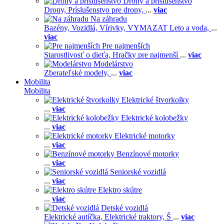
Drony a príslušenstvo
Drony,
Príslušenstvo pre drony,
...
viac
Na záhradu
Bazény,
Vozidlá,
Vírivky,
VYMAZAT Leto a voda,
...
viac
Pre najmenších
Starostlivosť o dieťa,
Hračky pre najmenší
...
viac
Modelárstvo
Zberateľské modely,
...
viac
Mobilita
Mobilita
Elektrické štvorkolky
...
viac
Elektrické kolobežky
...
viac
Elektrické motorky
...
viac
Benzínové motorky
...
viac
Seniorské vozidlá
...
viac
Elektro skútre
...
viac
Detské vozidlá
Elektrické autíčka,
Elektrické traktory,
Š
...
viac