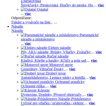
a pieskoviská
Šmykľavky,
Pieskoviská,
Hračky do piesku,
Ho
...
viac
Ostatné
...
viac
Odporúčame:
Fukáre a vysávače na líste
, ...
Náradie
Náradie
Pneumatické
náradie a príslušenstvo
...
viac
Elektro náradie
Píly,
AKU náradie,
Brúsky,
Vŕtačky,
Zváračky
...
viac
Ručné náradie
Kladivá,
Kliešte a hasáky,
Kľúče a gola sad
...
viac
Motorové stroje
Generátory,
Vibračné Dosky,
...
viac
Drobný tovar
Autopríslušenstvo,
Lepiace pásky a lepidlá
...
viac
Ochranné pomôcky
Ochranné rúška,
...
viac
Kúrenie
Dymovina,
Doplnky,
Plynové ohrievače,
...
viac
Náradie-Príslušenstvo
Určené pre vŕtačku / uťahovačku / elektric
...
viac