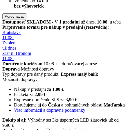
Vrátenie do 14 dní
bez výhovoriek
Porovnávať
Dostupnosť
SKLADOM
- V
1 predajni
už dnes,
10.08.
u teba
Pripravenie tovaru pre nákup v predajni (rezervácia):
Bratislava
11.08.
Zvolen
už dnes
Žiar n. Hronom
11.08.
Doručenie kuriérom
10.08. na doručovacej adrese
Doprava
Možnosti dopravy
Typ dopravy pre daný produkt:
Express malý balík
Možnosti dopravy:
Nákup v predajni za
1,00 €
Packeta za
2,99 €
Expresné doručenie SPS za
3,99 €
Doručujeme aj do
Česka
a pohraničných oblastí
Maďarska
Viac informácií a dopravné podmienky
Dokúp si aj:
Výhodný set 3ks úsporných LED žiaroviek už od
9,90 €