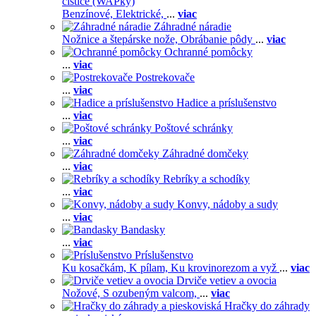
čističe (WAPky)
Benzínové,
Elektrické,
...
viac
Záhradné náradie
Nožnice a štepárske nože,
Obrábanie pôdy
...
viac
Ochranné pomôcky
...
viac
Postrekovače
...
viac
Hadice a príslušenstvo
...
viac
Poštové schránky
...
viac
Záhradné domčeky
...
viac
Rebríky a schodíky
...
viac
Konvy, nádoby a sudy
...
viac
Bandasky
...
viac
Príslušenstvo
Ku kosačkám,
K pílam,
Ku krovinorezom a vyž
...
viac
Drviče vetiev a ovocia
Nožové,
S ozubeným valcom,
...
viac
Hračky do záhrady