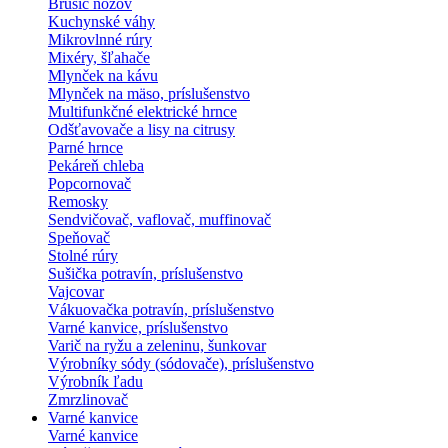
Brúsič nožov
Kuchynské váhy
Mikrovlnné rúry
Mixéry, šľahače
Mlynček na kávu
Mlynček na mäso, príslušenstvo
Multifunkčné elektrické hrnce
Odšťavovače a lisy na citrusy
Parné hrnce
Pekáreň chleba
Popcornovač
Remosky
Sendvičovač, vaflovač, muffinovač
Speňovač
Stolné rúry
Sušička potravín, príslušenstvo
Vajcovar
Vákuovačka potravín, príslušenstvo
Varné kanvice, príslušenstvo
Varič na ryžu a zeleninu, šunkovar
Výrobníky sódy (sódovače), príslušenstvo
Výrobník ľadu
Zmrzlinovač
Varné kanvice
Varné kanvice