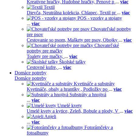
Kreatívne hračky,
Hudobné hračky,
Penové p
...
viac
Textil
Dievča,
Neutrálna kolekcia,
Chlapec,
Textil pr
...
viac
POS - vzorky a stojany
...
viac
Chovateľské potreby
pre psov
Cestovanie so psom,
Maškrty pre psov,
Obojky
...
viac
Chovateľské
potreby pre mačky
Toalety pre mačky,
...
viac
Školské tašky
Cestovné kufre,
...
viac
Domáce potreby
Domáce potreby
Kvetináče a substráty
Kvetináče, obaly a hrantíky ,
Podložky po
...
viac
Substráty a hnojivá
...
viac
Umelé kvety
Umelé kvety a kytice,
Zeleň,
Bobule a plody,
V
...
viac
Anjeli
...
viac
Fotorámčeky a
fotoalbumy