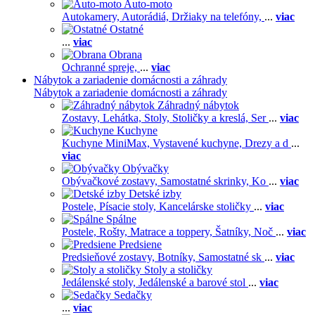
Auto-moto
Autokamery,
Autorádiá,
Držiaky na telefóny,
...
viac
Ostatné
...
viac
Obrana
Ochranné spreje,
...
viac
Nábytok a zariadenie domácnosti a záhrady
Nábytok a zariadenie domácnosti a záhrady
Záhradný nábytok
Zostavy,
Lehátka,
Stoly,
Stoličky a kreslá,
Ser
...
viac
Kuchyne
Kuchyne MiniMax,
Vystavené kuchyne,
Drezy a d
...
viac
Obývačky
Obývačkové zostavy,
Samostatné skrinky,
Ko
...
viac
Detské izby
Postele,
Písacie stoly,
Kancelárske stoličky
...
viac
Spálne
Postele,
Rošty,
Matrace a toppery,
Šatníky,
Noč
...
viac
Predsiene
Predsieňové zostavy,
Botníky,
Samostatné sk
...
viac
Stoly a stoličky
Jedálenské stoly,
Jedálenské a barové stol
...
viac
Sedačky
...
viac