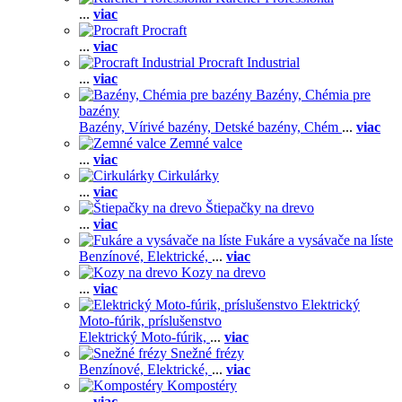
...
viac
Procraft
...
viac
Procraft Industrial
...
viac
Bazény, Chémia pre
bazény
Bazény,
Vírivé bazény,
Detské bazény,
Chém
...
viac
Zemné valce
...
viac
Cirkulárky
...
viac
Štiepačky na drevo
...
viac
Fukáre a vysávače na líste
Benzínové,
Elektrické,
...
viac
Kozy na drevo
...
viac
Elektrický
Moto-fúrik, príslušenstvo
Elektrický Moto-fúrik,
...
viac
Snežné frézy
Benzínové,
Elektrické,
...
viac
Kompostéry
...
viac