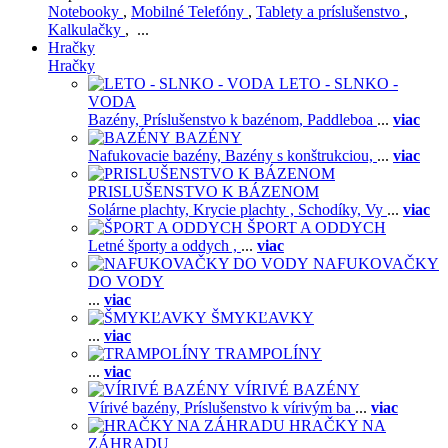
Notebooky
,
Mobilné Telefóny
,
Tablety a príslušenstvo
,
Kalkulačky
, ...
Hračky
Hračky
LETO - SLNKO -
VODA
Bazény,
Príslušenstvo k bazénom,
Paddleboa
...
viac
BAZÉNY
Nafukovacie bazény,
Bazény s konštrukciou,
...
viac
PRISLUŠENSTVO K BÁZENOM
Solárne plachty,
Krycie plachty ,
Schodíky,
Vy
...
viac
ŠPORT A ODDYCH
Letné športy a oddych ,
...
viac
NAFUKOVAČKY
DO VODY
...
viac
ŠMYKĽAVKY
...
viac
TRAMPOLÍNY
...
viac
VÍRIVÉ BAZÉNY
Vírivé bazény,
Príslušenstvo k vírivým ba
...
viac
HRAČKY NA
ZÁHRADU