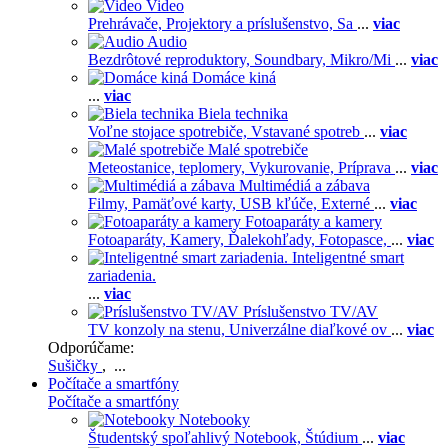
Video
Prehrávače,
Projektory a príslušenstvo,
Sa
...
viac
Audio
Bezdrôtové reproduktory,
Soundbary,
Mikro/Mi
...
viac
Domáce kiná
...
viac
Biela technika
Voľne stojace spotrebiče,
Vstavané spotreb
...
viac
Malé spotrebiče
Meteostanice, teplomery,
Vykurovanie,
Príprava
...
viac
Multimédiá a zábava
Filmy,
Pamäťové karty,
USB kľúče,
Externé
...
viac
Fotoaparáty a kamery
Fotoaparáty,
Kamery,
Ďalekohľady,
Fotopasce,
...
viac
Inteligentné smart
zariadenia.
...
viac
Príslušenstvo TV/AV
TV konzoly na stenu,
Univerzálne diaľkové ov
...
viac
Odporúčame:
Sušičky
, ...
Počítače a smartfóny
Počítače a smartfóny
Notebooky
Študentský spoľahlivý Notebook,
Štúdium
...
viac