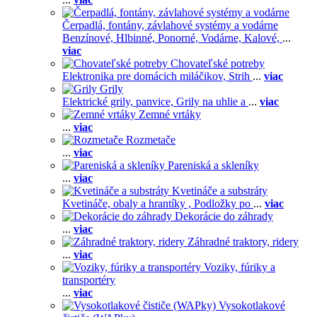
Čerpadlá, fontány, závlahové systémy a vodárne
Benzínové,
Hlbinné,
Ponorné,
Vodárne,
Kalové,
...
viac
Chovateľské potreby
Elektronika pre domácich miláčikov,
Strih
...
viac
Grily
Elektrické grily, panvice,
Grily na uhlie a
...
viac
Zemné vrtáky
...
viac
Rozmetače
...
viac
Pareniská a skleníky
...
viac
Kvetináče a substráty
Kvetináče, obaly a hrantíky ,
Podložky po
...
viac
Dekorácie do záhrady
...
viac
Záhradné traktory, ridery
...
viac
Voziky, fúriky a
transportéry
...
viac
Vysokotlakové