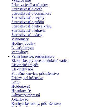
Vykurovanie
Príprava jedál a nápojov
Starostlivosť o dieťa
Starostlivosť o domácnosť
Starostlivosť o nechty
Starostlivosť o prádlo
Starostlivosť o telo a krásu
Starostlivosť o zdravie
Starostlivosť o vlasy
Vlhkomery
Hodiny, budíky
Lapače hmyzu
Ventilátory
Varné kanvice, príslušenstvo
Elektrické, plynové a indukčné variče
Elektrické krájače
Elektrický nôž
Filtračné kanvice, príslušenstvo
Fritézy, príslušenstvo
Grily
Hotdogovač
Hriankovače
Kávovary/espressá
Jogurtovač
Kuchynské roboty, príslušenstvo