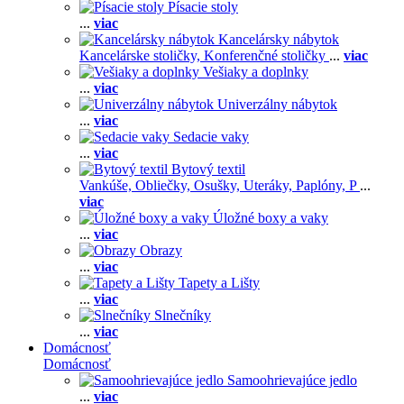
Písacie stoly
...
viac
Kancelársky nábytok
Kancelárske stoličky,
Konferenčné stoličky
...
viac
Vešiaky a doplnky
...
viac
Univerzálny nábytok
...
viac
Sedacie vaky
...
viac
Bytový textil
Vankúše,
Obliečky,
Osušky,
Uteráky,
Paplóny,
P
...
viac
Úložné boxy a vaky
...
viac
Obrazy
...
viac
Tapety a Lišty
...
viac
Slnečníky
...
viac
Domácnosť
Domácnosť
Samoohrievajúce jedlo
...
viac