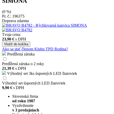
SIMONA
(0 %)
Pr. č.: 196375
Doprava zdarma
Tvoja cena:
23,90 €
s DPH
Vložiť
do košíka
Ako sa stať členom Klubu TPD Rodina?
Predĺžená záruka
Predĺžená záruka o 2 roky
21,39 €
s DPH
Výhodný set 3ks úsporných LED žiaroviek
Výhodný set úsporných LED žiaroviek
9,90 €
s DPH
Slovenská firma
od roku 1987
Vyzdvihnutie
v 3 predajniach