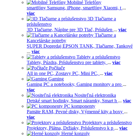
Mobilné Telefóny
smartfóny Samsung,
iPhone,
smartfóny Xiaomi,
t
...
viac
3D Tlačiarne a
príslušenstvo
3D Tlačiarne,
Náplne pre 3D Tlač,
Príslušen
...
viac
Tlačiarne a
Kancelárske potreby
SUPER Dopredaj EPSON TANK,
Tlačiarne,
Tankové
...
viac
Tablety a príslušenstvo
Tablety,
Púzdra,
Príslušenstvo pre tablety,
...
viac
Počítače
All in one PC,
Zostavy PC,
Mini PC,
...
viac
Gaming
Gaming PC a notebooky,
Gaming monitory a pro
...
viac
Nositeľná elektronika
Detské smart hodinky,
Smart náramky,
Smart h
...
viac
PC komponenty
Pamäte RAM,
Pevné disky,
Výmenné kity a boxy
...
viac
Projektory a príslušenstvo
Projektory,
Plátna,
Držiaky,
Príslušenstvo k p
...
viac
Herné konzoly