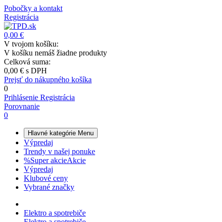
Pobočky a kontakt
Registrácia
0,00 €
V tvojom košíku:
V košíku nemáš žiadne produkty
Celková suma:
0,00 €
s DPH
Prejsť do nákupného košíka
0
Prihlásenie
Registrácia
Porovnanie
0
Hlavné kategórie
Menu
Výpredaj
Trendy v našej ponuke
%
Super akcie
Akcie
Výpredaj
Klubové ceny
Vybrané značky
Elektro a spotrebiče
Elektro a spotrebiče