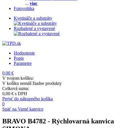
...
viac
Fotovoltika
Kvetináče a substráty
Rozbalené a vystavené
Hodnotenie
Popis
Parametre
0,00 €
V tvojom košíku:
V košíku nemáš žiadne produkty
Celková suma:
0,00 €
s DPH
Prejsť do nákupného košíka
0
Späť na Varné kanvice
BRAVO B4782
- Rýchlovarná kanvica