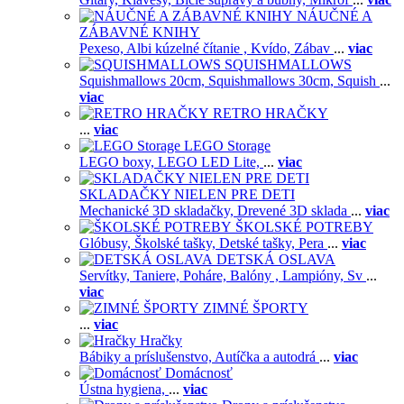
NÁUČNÉ A
ZÁBAVNÉ KNIHY
Pexeso,
Albi kúzelné čítanie ,
Kvído,
Zábav
...
viac
SQUISHMALLOWS
Squishmallows 20cm,
Squishmallows 30cm,
Squish
...
viac
RETRO HRAČKY
...
viac
LEGO Storage
LEGO boxy,
LEGO LED Lite,
...
viac
SKLADAČKY NIELEN PRE DETI
Mechanické 3D skladačky,
Drevené 3D sklada
...
viac
ŠKOLSKÉ POTREBY
Glóbusy,
Školské tašky,
Detské tašky,
Pera
...
viac
DETSKÁ OSLAVA
Servítky,
Taniere,
Poháre,
Balóny ,
Lampióny,
Sv
...
viac
ZIMNÉ ŠPORTY
...
viac
Hračky
Bábiky a príslušenstvo,
Autíčka a autodrá
...
viac
Domácnosť
Ústna hygiena,
...
viac