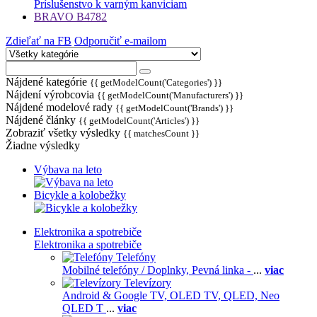
Príslušenstvo k varným kanviciam
BRAVO B4782
Zdieľať na FB
Odporučiť e-mailom
Nájdené kategórie
{{ getModelCount('Categories') }}
Nájdení výrobcovia
{{ getModelCount('Manufacturers') }}
Nájdené modelové rady
{{ getModelCount('Brands') }}
Nájdené články
{{ getModelCount('Articles') }}
Zobraziť všetky výsledky
{{ matchesCount }}
Žiadne výsledky
Výbava na leto
Bicykle a kolobežky
Elektronika a spotrebiče
Elektronika a spotrebiče
Telefóny
Mobilné telefóny / Doplnky,
Pevná linka -
...
viac
Televízory
Android & Google TV,
OLED TV,
QLED, Neo
QLED T
...
viac