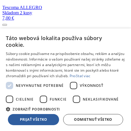
Tescoma ALLEGRO
Skladom 2 kusy
7,00 €
Tescoma CREMA
Táto webová lokalita používa súbory
Skladom 1 kus
cookie.
7,00 €
Súbory cookie používame na prispôsobenie obsahu, reklám a analýzu
návštevnosti. Informácie o vašom používaní našej stránky zdieľame aj
Tescoma CREMA
s našimi reklamnými a analytickými partnermi, ktorí ich môžu
Na objednávku
kombinovať s inými informáciami, ktoré ste im poskytli alebo ktoré
10,30 €
zhromaždili pri používaní ich služieb.
Prečítať viac
NEVYHNUTNE POTREBNÉ
VÝKONNOSŤ
Tescoma CREMA
Skladom 4 kusy
12,80 €
CIELENIE
FUNKCIE
NEKLASIFIKOVANÉ
ZOBRAZIŤ PODROBNOSTI
Tescoma CREMA
Skladom 5 a viac kusov
PRIJAŤ VŠETKO
ODMIETNUŤ VŠETKO
8,70 €