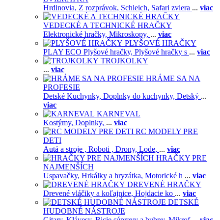
Hrdinovia,
Z rozprávok,
Schleich,
Safari zviera
...
viac
VEDECKÉ A TECHNICKÉ HRAČKY
Elektronické hračky,
Mikroskopy,
...
viac
PLYŠOVÉ HRAČKY
PLAY ECO Plyšové hračky,
Plyšové hračky s
...
viac
TROJKOLKY
...
viac
HRÁME SA NA
PROFESIE
Detské Kuchynky,
Doplnky do kuchynky,
Detský
...
viac
KARNEVAL
Kostýmy,
Doplnky,
...
viac
RC MODELY PRE
DETI
Autá a stroje ,
Roboti ,
Drony,
Lode,
...
viac
HRAČKY PRE
NAJMENŠÍCH
Uspavačky,
Hrkálky a hryzátka,
Motorické h
...
viac
DREVENÉ HRAČKY
Drevené vláčiky a koľajnice,
Hojdacie ko
...
viac
DETSKÉ
HUDOBNÉ NÁSTROJE
Gitary,
Klávesy,
Bicie súpravy a bubny,
Mikrof
...
viac