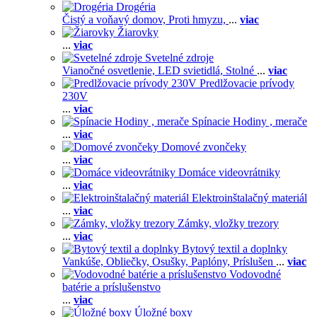
Drogéria
Čistý a voňavý domov,
Proti hmyzu,
...
viac
Žiarovky
...
viac
Svetelné zdroje
Vianočné osvetlenie,
LED svietidlá,
Stolné
...
viac
Predlžovacie prívody
230V
...
viac
Spínacie Hodiny , merače
...
viac
Domové zvončeky
...
viac
Domáce videovrátniky
...
viac
Elektroinštalačný materiál
...
viac
Zámky, vložky trezory
...
viac
Bytový textil a doplnky
Vankúše,
Obliečky,
Osušky,
Paplóny,
Príslušen
...
viac
Vodovodné
batérie a príslušenstvo
...
viac
Úložné boxy