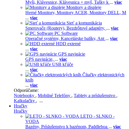
Myši,
Klávesnice,
Klávesnica + myš,
Tašky k
...
viac
Monitory a displeje
Herné Monitory,
Monitory ACER,
Monitory DELL,
M
...
viac
Sieť a komunikácia
Smerovače (Routery),
Bezdrôtové adaptéry,
...
viac
PC Software
Operačné systémy,
Kancelárske balíky,
Ant
...
viac
HDD externé
...
viac
GPS navigácie
GPS navigácie,
...
viac
USB kľúče
...
viac
Čítačky elektronických
kníh
...
viac
Odporúčame:
Notebooky
,
Mobilné Telefóny
,
Tablety a príslušenstvo
,
Kalkulačky
, ...
Hračky
Hračky
LETO - SLNKO -
VODA
Bazény,
Príslušenstvo k bazénom,
Paddleboa
...
viac