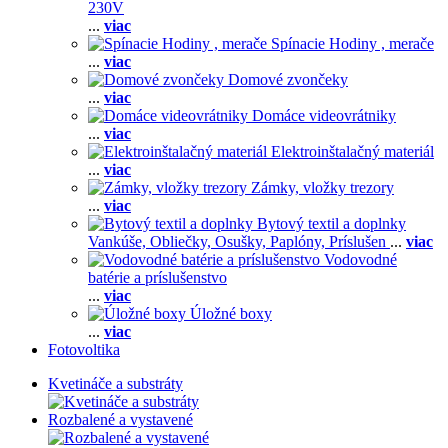
230V
...
viac
Spínacie Hodiny , merače
...
viac
Domové zvončeky
...
viac
Domáce videovrátniky
...
viac
Elektroinštalačný materiál
...
viac
Zámky, vložky trezory
...
viac
Bytový textil a doplnky
Vankúše,
Obliečky,
Osušky,
Paplóny,
Príslušen
...
viac
Vodovodné
batérie a príslušenstvo
...
viac
Úložné boxy
...
viac
Fotovoltika
Kvetináče a substráty
Rozbalené a vystavené