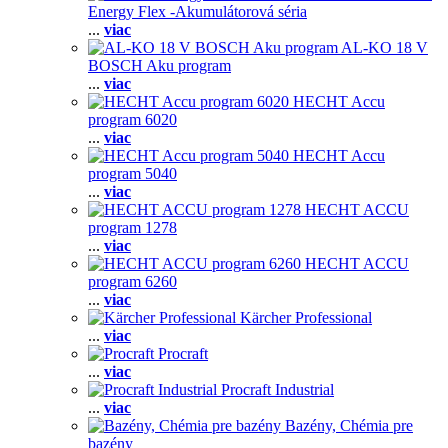
Energy Flex -Akumulátorová séria
...
viac
AL-KO 18 V
BOSCH Aku program
...
viac
HECHT Accu
program 6020
...
viac
HECHT Accu
program 5040
...
viac
HECHT ACCU
program 1278
...
viac
HECHT ACCU
program 6260
...
viac
Kärcher Professional
...
viac
Procraft
...
viac
Procraft Industrial
...
viac
Bazény, Chémia pre
bazény