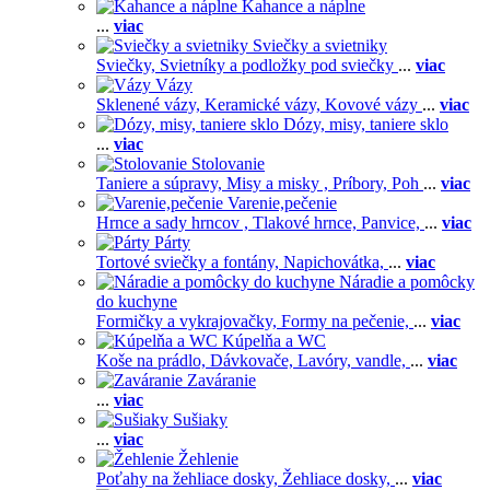
Kahance a náplne
...
viac
Sviečky a svietniky
Sviečky,
Svietníky a podložky pod sviečky
...
viac
Vázy
Sklenené vázy,
Keramické vázy,
Kovové vázy
...
viac
Dózy, misy, taniere sklo
...
viac
Stolovanie
Taniere a súpravy,
Misy a misky ,
Príbory,
Poh
...
viac
Varenie,pečenie
Hrnce a sady hrncov ,
Tlakové hrnce,
Panvice,
...
viac
Párty
Tortové sviečky a fontány,
Napichovátka,
...
viac
Náradie a pomôcky
do kuchyne
Formičky a vykrajovačky,
Formy na pečenie,
...
viac
Kúpelňa a WC
Koše na prádlo,
Dávkovače,
Lavóry, vandle,
...
viac
Zaváranie
...
viac
Sušiaky
...
viac
Žehlenie
Poťahy na žehliace dosky,
Žehliace dosky,
...
viac