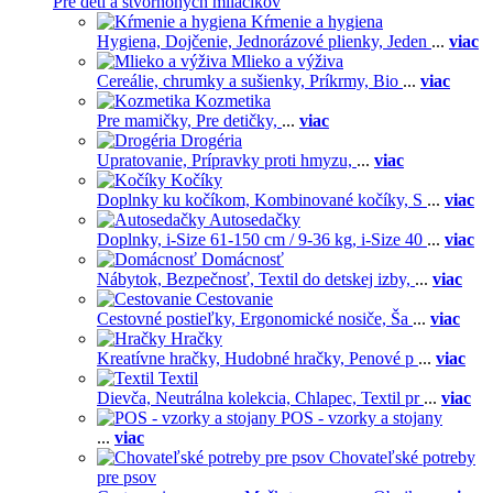
Pre deti a štvornohých miláčikov
Kŕmenie a hygiena
Hygiena,
Dojčenie,
Jednorázové plienky,
Jeden
...
viac
Mlieko a výživa
Cereálie, chrumky a sušienky,
Príkrmy,
Bio
...
viac
Kozmetika
Pre mamičky,
Pre detičky,
...
viac
Drogéria
Upratovanie,
Prípravky proti hmyzu,
...
viac
Kočíky
Doplnky ku kočíkom,
Kombinované kočíky,
S
...
viac
Autosedačky
Doplnky,
i-Size 61-150 cm / 9-36 kg,
i-Size 40
...
viac
Domácnosť
Nábytok,
Bezpečnosť,
Textil do detskej izby,
...
viac
Cestovanie
Cestovné postieľky,
Ergonomické nosiče,
Ša
...
viac
Hračky
Kreatívne hračky,
Hudobné hračky,
Penové p
...
viac
Textil
Dievča,
Neutrálna kolekcia,
Chlapec,
Textil pr
...
viac
POS - vzorky a stojany
...
viac
Chovateľské potreby
pre psov