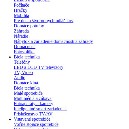
Počítače
Hračky
Mobilita
Pre deti a štvornohých miláčikov
Domáce potreby
Záhrada
Náradie
Nábytok a zariadenie domácnosti a záhrady
Domácnosť
Fotovoltika
Biela technika
Telefóny
LED a LCD TV televízory
TV, Video
Audio
Domáce kiná
Biela technika
Malé spotrebiče
Multimédiá a zábava
Fotoaparáty a kamery
Inteligentné smart zariadenia.
Príslušenstvo TV/AV
Vstavané spotrebiče
Voľne stojace spotrebiče