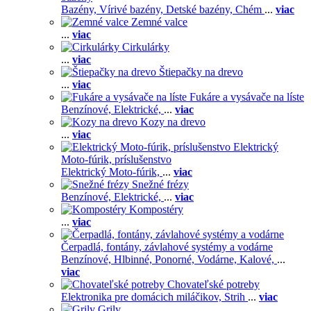
Bazény,
Vírivé bazény,
Detské bazény,
Chém
...
viac
Zemné valce
...
viac
Cirkulárky
...
viac
Štiepačky na drevo
...
viac
Fukáre a vysávače na líste
Benzínové,
Elektrické,
...
viac
Kozy na drevo
...
viac
Elektrický
Moto-fúrik, príslušenstvo
Elektrický Moto-fúrik,
...
viac
Snežné frézy
Benzínové,
Elektrické,
...
viac
Kompostéry
...
viac
Čerpadlá, fontány, závlahové systémy a vodárne
Benzínové,
Hlbinné,
Ponorné,
Vodárne,
Kalové,
...
viac
Chovateľské potreby
Elektronika pre domácich miláčikov,
Strih
...
viac
Grily