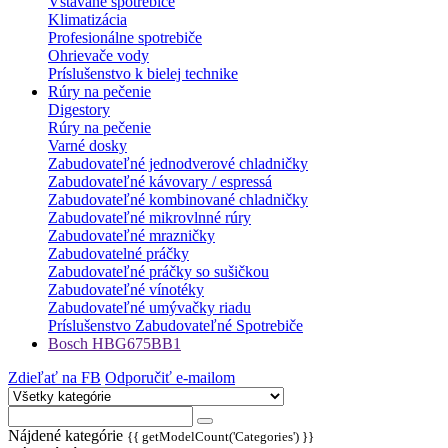
Vstavané spotrebiče
Klimatizácia
Profesionálne spotrebiče
Ohrievače vody
Príslušenstvo k bielej technike
Rúry na pečenie
Digestory
Rúry na pečenie
Varné dosky
Zabudovateľné jednodverové chladničky
Zabudovateľné kávovary / espressá
Zabudovateľné kombinované chladničky
Zabudovateľné mikrovlnné rúry
Zabudovateľné mrazničky
Zabudovatelné práčky
Zabudovateľné práčky so sušičkou
Zabudovateľné vínotéky
Zabudovateľné umývačky riadu
Príslušenstvo Zabudovateľné Spotrebiče
Bosch HBG675BB1
Zdieľať na FB
Odporučiť e-mailom
Nájdené kategórie
{{ getModelCount('Categories') }}