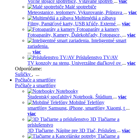
Voľne stojace spotrebiče,
Vstavané spotreb
...
viac
Malé spotrebiče
Meteostanice, teplomery,
Vykurovanie,
Príprava
...
viac
Multimédiá a zábava
Filmy,
Pamäťové karty,
USB kľúče,
Externé
...
viac
Fotoaparáty a kamery
Fotoaparáty,
Kamery,
Ďalekohľady,
Fotopasce,
...
viac
Inteligentné smart
zariadenia.
...
viac
Príslušenstvo TV/AV
TV konzoly na stenu,
Univerzálne diaľkové ov
...
viac
Odporúčame:
Sušičky
, ...
Počítače a smartfóny
Počítače a smartfóny
Notebooky
Študentský spoľahlivý Notebook,
Štúdium
...
viac
Mobilné Telefóny
smartfóny Samsung,
iPhone,
smartfóny Xiaomi,
t
...
viac
3D Tlačiarne a
príslušenstvo
3D Tlačiarne,
Náplne pre 3D Tlač,
Príslušen
...
viac
Tlačiarne a