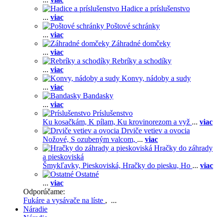
Hadice a príslušenstvo
...
viac
Poštové schránky
...
viac
Záhradné domčeky
...
viac
Rebríky a schodíky
...
viac
Konvy, nádoby a sudy
...
viac
Bandasky
...
viac
Príslušenstvo
Ku kosačkám,
K pílam,
Ku krovinorezom a vyž
...
viac
Drviče vetiev a ovocia
Nožové,
S ozubeným valcom,
...
viac
Hračky do záhrady
a pieskoviská
Šmykľavky,
Pieskoviská,
Hračky do piesku,
Ho
...
viac
Ostatné
...
viac
Odporúčame:
Fukáre a vysávače na líste
, ...
Náradie