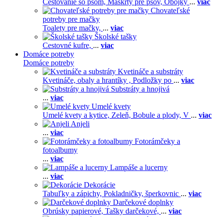
Cestovanie so psom,
Maškrty pre psov,
Obojky
...
viac
Chovateľské
potreby pre mačky
Toalety pre mačky,
...
viac
Školské tašky
Cestovné kufre,
...
viac
Domáce potreby
Domáce potreby
Kvetináče a substráty
Kvetináče, obaly a hrantíky ,
Podložky po
...
viac
Substráty a hnojivá
...
viac
Umelé kvety
Umelé kvety a kytice,
Zeleň,
Bobule a plody,
V
...
viac
Anjeli
...
viac
Fotorámčeky a
fotoalbumy
...
viac
Lampáše a lucerny
...
viac
Dekorácie
Tabuľky a zápichy,
Pokladničky, šperkovnic
...
viac
Darčekové doplnky
Obrúsky papierové,
Tašky darčekové,
...
viac