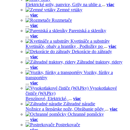
Elektrické grily, panvice,
Grily na uhlie a
...
viac
Zemné vrtáky
...
viac
Rozmetače
...
viac
Pareniská a skleníky
...
viac
Kvetináče a substráty
Kvetináče, obaly a hrantíky ,
Podložky po
...
viac
Dekorácie do záhrady
...
viac
Záhradné traktory, ridery
...
viac
Voziky, fúriky a
transportéry
...
viac
Vysokotlakové
čističe (WAPky)
Benzínové,
Elektrické,
...
viac
Záhradné náradie
Nožnice a štepárske nože,
Obrábanie pôdy
...
viac
Ochranné pomôcky
...
viac
Postrekovače
...
viac