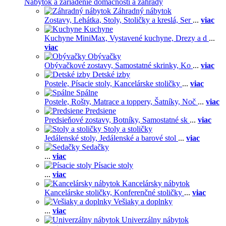
Nábytok a zariadenie domácnosti a záhrady
Záhradný nábytok
Zostavy,
Lehátka,
Stoly,
Stoličky a kreslá,
Ser
...
viac
Kuchyne
Kuchyne MiniMax,
Vystavené kuchyne,
Drezy a d
...
viac
Obývačky
Obývačkové zostavy,
Samostatné skrinky,
Ko
...
viac
Detské izby
Postele,
Písacie stoly,
Kancelárske stoličky
...
viac
Spálne
Postele,
Rošty,
Matrace a toppery,
Šatníky,
Noč
...
viac
Predsiene
Predsieňové zostavy,
Botníky,
Samostatné sk
...
viac
Stoly a stoličky
Jedálenské stoly,
Jedálenské a barové stol
...
viac
Sedačky
...
viac
Písacie stoly
...
viac
Kancelársky nábytok
Kancelárske stoličky,
Konferenčné stoličky
...
viac
Vešiaky a doplnky
...
viac
Univerzálny nábytok