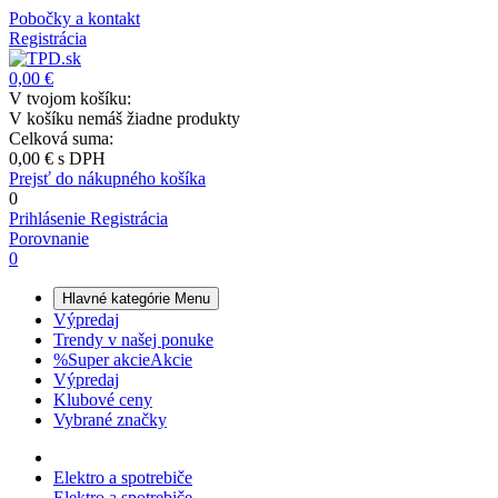
Pobočky a kontakt
Registrácia
0,00 €
V tvojom košíku:
V košíku nemáš žiadne produkty
Celková suma:
0,00 €
s DPH
Prejsť do nákupného košíka
0
Prihlásenie
Registrácia
Porovnanie
0
Hlavné kategórie
Menu
Výpredaj
Trendy v našej ponuke
%
Super akcie
Akcie
Výpredaj
Klubové ceny
Vybrané značky
Elektro a spotrebiče
Elektro a spotrebiče