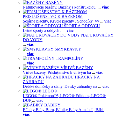
BAZÉNY
Nafukovacie bazény,
Bazény s konštrukciou,
...
viac
PRISLUŠENSTVO K BÁZENOM
Solárne plachty,
Krycie plachty ,
Schodíky,
Vy
...
viac
ŠPORT A ODDYCH
Letné športy a oddych ,
...
viac
NAFUKOVAČKY
DO VODY
...
viac
ŠMYKĽAVKY
...
viac
TRAMPOLÍNY
...
viac
VÍRIVÉ BAZÉNY
Vírivé bazény,
Príslušenstvo k vírivým ba
...
viac
HRAČKY NA
ZÁHRADU
Detské domčeky a stany,
Detský záhradný ná
...
viac
LEGO®
LEGO® Pokémon™,
LEGO® Editions,
LEGO®
DUP
...
viac
BÁBIKY
Bábiky Baby Born,
Bábiky Baby Annabell,
Bábi
...
viac