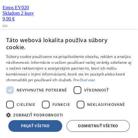
Emos EV020
Skladom 2 kusy
9,90 €
LAICA KS 1026
Táto webová lokalita používa súbory
Na objednávku
cookie.
12,30 €
Súbory cookie používame na prispôsobenie obsahu, reklám a analýzu
návštevnosti. Informácie o vašom používaní našej stránky zdieľame aj
BRAVO B5112
s našimi reklamnými a analytickými partnermi, ktorí ich môžu
Skladom 5 a viac kusov
16,99 €
kombinovať s inými informáciami, ktoré ste im poskytli alebo ktoré
zhromaždili pri používaní ich služieb.
Prečítať viac
NEVYHNUTNE POTREBNÉ
VÝKONNOSŤ
Makro
Skladom 2 kusy
5,69 €
CIELENIE
FUNKCIE
NEKLASIFIKOVANÉ
ZOBRAZIŤ PODROBNOSTI
Makro
Skladom 2 kusy
PRIJAŤ VŠETKO
ODMIETNUŤ VŠETKO
2,20 €