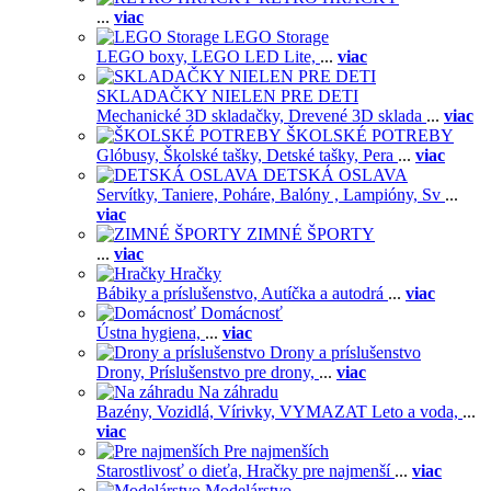
...
viac
LEGO Storage
LEGO boxy,
LEGO LED Lite,
...
viac
SKLADAČKY NIELEN PRE DETI
Mechanické 3D skladačky,
Drevené 3D sklada
...
viac
ŠKOLSKÉ POTREBY
Glóbusy,
Školské tašky,
Detské tašky,
Pera
...
viac
DETSKÁ OSLAVA
Servítky,
Taniere,
Poháre,
Balóny ,
Lampióny,
Sv
...
viac
ZIMNÉ ŠPORTY
...
viac
Hračky
Bábiky a príslušenstvo,
Autíčka a autodrá
...
viac
Domácnosť
Ústna hygiena,
...
viac
Drony a príslušenstvo
Drony,
Príslušenstvo pre drony,
...
viac
Na záhradu
Bazény,
Vozidlá,
Vírivky,
VYMAZAT Leto a voda,
...
viac
Pre najmenších
Starostlivosť o dieťa,
Hračky pre najmenší
...
viac
Modelárstvo