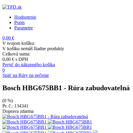
Hodnotenie
Popis
Parametre
0,00 €
V tvojom košíku:
V košíku nemáš žiadne produkty
Celková suma:
0,00 €
s DPH
Prejsť do nákupného košíka
0
Späť na Rúry na pečenie
Bosch HBG675BB1
- Rúra zabudovatelná
(0 %)
Pr. č.: 134341
Doprava zdarma