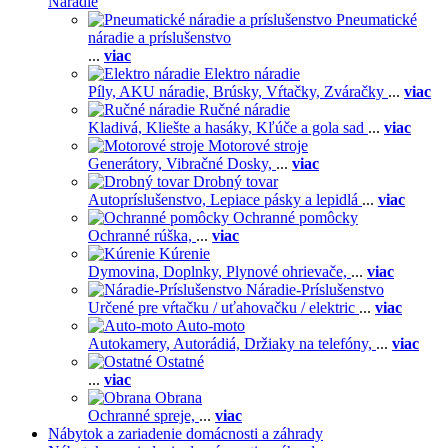
Náradie
Pneumatické
náradie a príslušenstvo
...
viac
Elektro náradie
Píly,
AKU náradie,
Brúsky,
Vŕtačky,
Zváračky
...
viac
Ručné náradie
Kladivá,
Kliešte a hasáky,
Kľúče a gola sad
...
viac
Motorové stroje
Generátory,
Vibračné Dosky,
...
viac
Drobný tovar
Autopríslušenstvo,
Lepiace pásky a lepidlá
...
viac
Ochranné pomôcky
Ochranné rúška,
...
viac
Kúrenie
Dymovina,
Doplnky,
Plynové ohrievače,
...
viac
Náradie-Príslušenstvo
Určené pre vŕtačku / uťahovačku / elektric
...
viac
Auto-moto
Autokamery,
Autorádiá,
Držiaky na telefóny,
...
viac
Ostatné
...
viac
Obrana
Ochranné spreje,
...
viac
Nábytok a zariadenie domácnosti a záhrady