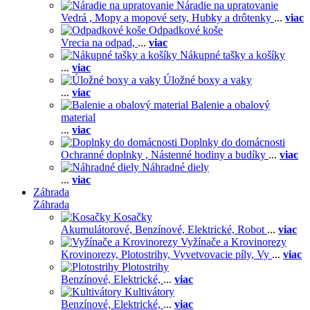
Náradie na upratovanie
Vedrá ,
Mopy a mopové sety,
Hubky a drôtenky
...
viac
Odpadkové koše
Vrecia na odpad,
...
viac
Nákupné tašky a košíky
...
viac
Úložné boxy a vaky
...
viac
Balenie a obalový
material
...
viac
Doplnky do domácnosti
Ochranné doplnky ,
Nástenné hodiny a budíky
...
viac
Náhradné diely
...
viac
Záhrada
Záhrada
Kosačky
Akumulátorové,
Benzínové,
Elektrické,
Robot
...
viac
Vyžínače a Krovinorezy
Krovinorezy,
Plotostrihy,
Vyvetvovacie píly,
Vy
...
viac
Plotostrihy
Benzínové,
Elektrické,
...
viac
Kultivátory
Benzínové,
Elektrické,
...
viac