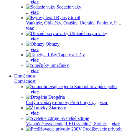
...
viac
Sedacie vaky
...
viac
Bytový textil
Vankúše,
Obliečky,
Osušky,
Uteráky,
Paplóny,
P
...
viac
Úložné boxy a vaky
...
viac
Obrazy
...
viac
Tapety a Lišty
...
viac
Slnečníky
...
viac
Domácnosť
Domácnosť
Samoohrievajúce jedlo
...
viac
Drogéria
Čistý a voňavý domov,
Proti hmyzu,
...
viac
Žiarovky
...
viac
Svetelné zdroje
Vianočné osvetlenie,
LED svietidlá,
Stolné
...
viac
Predlžovacie prívody