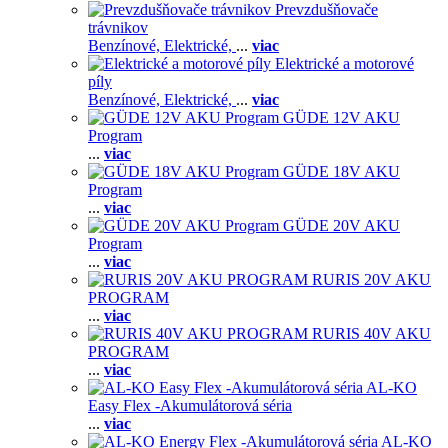
Prevzdušňovače
trávnikov
Benzínové,
Elektrické,
...
viac
Elektrické a motorové
píly
Benzínové,
Elektrické,
...
viac
GÜDE 12V AKU
Program
...
viac
GÜDE 18V AKU
Program
...
viac
GÜDE 20V AKU
Program
...
viac
RURIS 20V AKU
PROGRAM
...
viac
RURIS 40V AKU
PROGRAM
...
viac
AL-KO
Easy Flex -Akumulátorová séria
...
viac
AL-KO