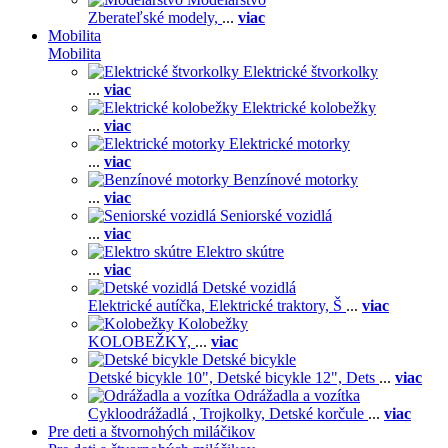
Zberateľské modely,
...
viac
Mobilita
Mobilita
Elektrické štvorkolky
...
viac
Elektrické kolobežky
...
viac
Elektrické motorky
...
viac
Benzínové motorky
...
viac
Seniorské vozidlá
...
viac
Elektro skútre
...
viac
Detské vozidlá
Elektrické autíčka,
Elektrické traktory,
Š
...
viac
Kolobežky
KOLOBEŽKY,
...
viac
Detské bicykle
Detské bicykle 10",
Detské bicykle 12",
Dets
...
viac
Odrážadla a vozítka
Cykloodrážadlá ,
Trojkolky,
Detské korčule
...
viac
Pre deti a štvornohých miláčikov