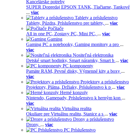
Kancelárske potreby
SUPER Dopredaj EPSON TANK,
Tlačiarne,
Tankové
...
viac
Tablety a príslušenstvo
Tablety,
Púzdra,
Príslušenstvo pre tablety,
...
viac
Počítače
All in one PC,
Zostavy PC,
Mini PC,
...
viac
Gaming
Gaming PC a notebooky,
Gaming monitory a pro
...
viac
Nositeľná elektronika
Detské smart hodinky,
Smart náramky,
Smart h
...
viac
PC komponenty
Pamäte RAM,
Pevné disky,
Výmenné kity a boxy
...
viac
Projektory a príslušenstvo
Projektory,
Plátna,
Držiaky,
Príslušenstvo k p
...
viac
Herné konzoly
Nintendo,
Gamepady,
Príslušenstvo k herným kon
...
viac
Virtuálna realita
Okuliare pre Virtuálnu realitu,
Stanice a s
...
viac
Drony a príslušenstvo
Drony,
...
viac
PC Príslušenstvo