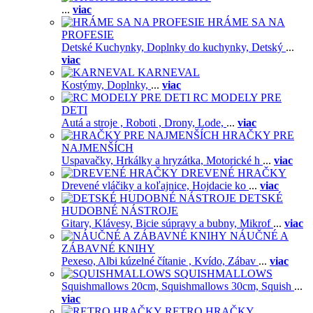
...
viac
HRÁME SA NA
PROFESIE
Detské Kuchynky,
Doplnky do kuchynky,
Detský
...
viac
KARNEVAL
Kostýmy,
Doplnky,
...
viac
RC MODELY PRE
DETI
Autá a stroje ,
Roboti ,
Drony,
Lode,
...
viac
HRAČKY PRE
NAJMENŠÍCH
Uspavačky,
Hrkálky a hryzátka,
Motorické h
...
viac
DREVENÉ HRAČKY
Drevené vláčiky a koľajnice,
Hojdacie ko
...
viac
DETSKÉ
HUDOBNÉ NÁSTROJE
Gitary,
Klávesy,
Bicie súpravy a bubny,
Mikrof
...
viac
NÁUČNÉ A
ZÁBAVNÉ KNIHY
Pexeso,
Albi kúzelné čítanie ,
Kvído,
Zábav
...
viac
SQUISHMALLOWS
Squishmallows 20cm,
Squishmallows 30cm,
Squish
...
viac
RETRO HRAČKY