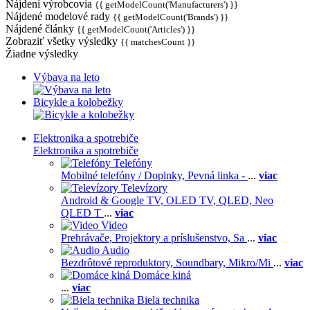
Nájdení výrobcovia
{{ getModelCount('Manufacturers') }}
Nájdené modelové rady
{{ getModelCount('Brands') }}
Nájdené články
{{ getModelCount('Articles') }}
Zobraziť všetky výsledky
{{ matchesCount }}
Žiadne výsledky
Výbava na leto
Bicykle a kolobežky
Elektronika a spotrebiče
Elektronika a spotrebiče
Telefóny
Mobilné telefóny / Doplnky,
Pevná linka -
...
viac
Televízory
Android & Google TV,
OLED TV,
QLED, Neo
QLED T
...
viac
Video
Prehrávače,
Projektory a príslušenstvo,
Sa
...
viac
Audio
Bezdrôtové reproduktory,
Soundbary,
Mikro/Mi
...
viac
Domáce kiná
...
viac
Biela technika