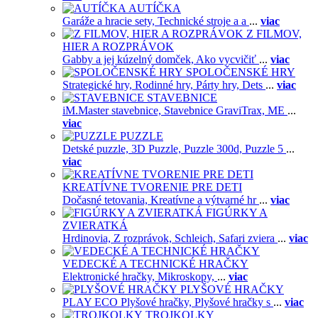
AUTÍČKA
Garáže a hracie sety,
Technické stroje a a
...
viac
Z FILMOV,
HIER A ROZPRÁVOK
Gabby a jej kúzelný domček,
Ako vycvičiť
...
viac
SPOLOČENSKÉ HRY
Strategické hry,
Rodinné hry,
Párty hry,
Dets
...
viac
STAVEBNICE
iM.Master stavebnice,
Stavebnice GraviTrax,
ME
...
viac
PUZZLE
Detské puzzle,
3D Puzzle,
Puzzle 300d,
Puzzle 5
...
viac
KREATÍVNE TVORENIE PRE DETI
Dočasné tetovania,
Kreatívne a výtvarné hr
...
viac
FIGÚRKY A
ZVIERATKÁ
Hrdinovia,
Z rozprávok,
Schleich,
Safari zviera
...
viac
VEDECKÉ A TECHNICKÉ HRAČKY
Elektronické hračky,
Mikroskopy,
...
viac
PLYŠOVÉ HRAČKY
PLAY ECO Plyšové hračky,
Plyšové hračky s
...
viac
TROJKOLKY