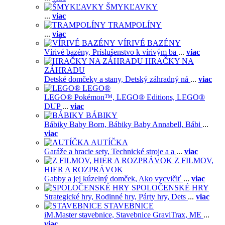
ŠMYKĽAVKY
...
viac
TRAMPOLÍNY
...
viac
VÍRIVÉ BAZÉNY
Vírivé bazény,
Príslušenstvo k vírivým ba
...
viac
HRAČKY NA
ZÁHRADU
Detské domčeky a stany,
Detský záhradný ná
...
viac
LEGO®
LEGO® Pokémon™,
LEGO® Editions,
LEGO®
DUP
...
viac
BÁBIKY
Bábiky Baby Born,
Bábiky Baby Annabell,
Bábi
...
viac
AUTÍČKA
Garáže a hracie sety,
Technické stroje a a
...
viac
Z FILMOV,
HIER A ROZPRÁVOK
Gabby a jej kúzelný domček,
Ako vycvičiť
...
viac
SPOLOČENSKÉ HRY
Strategické hry,
Rodinné hry,
Párty hry,
Dets
...
viac
STAVEBNICE
iM.Master stavebnice,
Stavebnice GraviTrax,
ME
...
viac