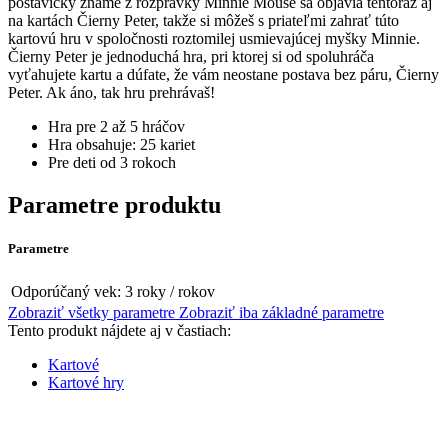
postavičky známe z rozprávky Minnie Mouse sa objavia tentoraz aj
na kartách Čierny Peter, takže si môžeš s priateľmi zahrať túto
kartovú hru v spoločnosti roztomilej usmievajúcej myšky Minnie.
Čierny Peter je jednoduchá hra, pri ktorej si od spoluhráča
vyťahujete kartu a dúfate, že vám neostane postava bez páru, Čierny
Peter. Ak áno, tak hru prehrávaš!
Hra pre 2 až 5 hráčov
Hra obsahuje: 25 kariet
Pre deti od 3 rokoch
Parametre produktu
Parametre
Odporúčaný vek:
3 roky / rokov
Zobraziť všetky parametre
Zobraziť iba základné parametre
Tento produkt nájdete aj v častiach:
Kartové
Kartové hry