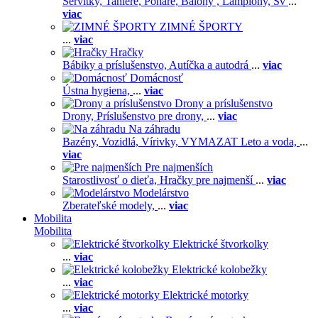
Servítky,
Taniere,
Poháre,
Balóny ,
Lampióny,
Sv
...
viac
ZIMNÉ ŠPORTY
...
viac
Hračky
Bábiky a príslušenstvo,
Autíčka a autodrá
...
viac
Domácnosť
Ústna hygiena,
...
viac
Drony a príslušenstvo
Drony,
Príslušenstvo pre drony,
...
viac
Na záhradu
Bazény,
Vozidlá,
Vírivky,
VYMAZAT Leto a voda,
...
viac
Pre najmenších
Starostlivosť o dieťa,
Hračky pre najmenší
...
viac
Modelárstvo
Zberateľské modely,
...
viac
Mobilita
Mobilita
Elektrické štvorkolky
...
viac
Elektrické kolobežky
...
viac
Elektrické motorky
...
viac