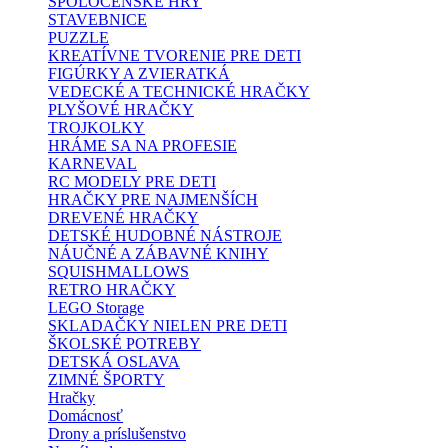
SPOLOČENSKÉ HRY
STAVEBNICE
PUZZLE
KREATÍVNE TVORENIE PRE DETI
FIGÚRKY A ZVIERATKÁ
VEDECKÉ A TECHNICKÉ HRAČKY
PLYŠOVÉ HRAČKY
TROJKOLKY
HRÁME SA NA PROFESIE
KARNEVAL
RC MODELY PRE DETI
HRAČKY PRE NAJMENŠÍCH
DREVENÉ HRAČKY
DETSKÉ HUDOBNÉ NÁSTROJE
NÁUČNÉ A ZÁBAVNÉ KNIHY
SQUISHMALLOWS
RETRO HRAČKY
LEGO Storage
SKLADAČKY NIELEN PRE DETI
ŠKOLSKÉ POTREBY
DETSKÁ OSLAVA
ZIMNÉ ŠPORTY
Hračky
Domácnosť
Drony a príslušenstvo