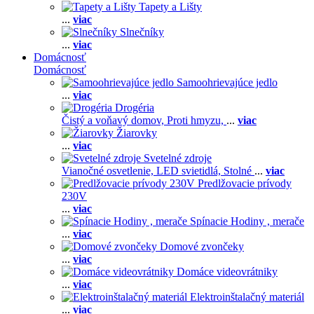
Tapety a Lišty
...
viac
Slnečníky
...
viac
Domácnosť
Domácnosť
Samoohrievajúce jedlo
...
viac
Drogéria
Čistý a voňavý domov,
Proti hmyzu,
...
viac
Žiarovky
...
viac
Svetelné zdroje
Vianočné osvetlenie,
LED svietidlá,
Stolné
...
viac
Predlžovacie prívody
230V
...
viac
Spínacie Hodiny , merače
...
viac
Domové zvončeky
...
viac
Domáce videovrátniky
...
viac
Elektroinštalačný materiál
...
viac