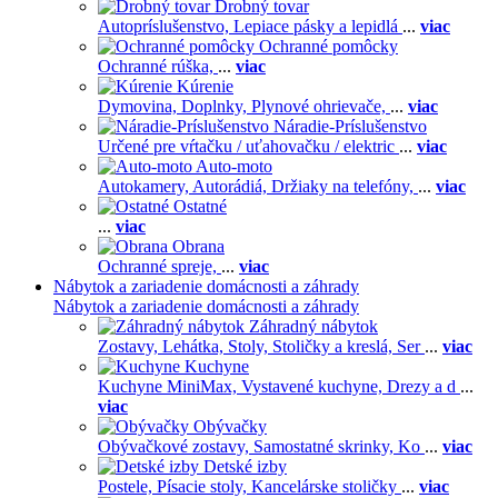
Drobný tovar
Autopríslušenstvo,
Lepiace pásky a lepidlá
...
viac
Ochranné pomôcky
Ochranné rúška,
...
viac
Kúrenie
Dymovina,
Doplnky,
Plynové ohrievače,
...
viac
Náradie-Príslušenstvo
Určené pre vŕtačku / uťahovačku / elektric
...
viac
Auto-moto
Autokamery,
Autorádiá,
Držiaky na telefóny,
...
viac
Ostatné
...
viac
Obrana
Ochranné spreje,
...
viac
Nábytok a zariadenie domácnosti a záhrady
Nábytok a zariadenie domácnosti a záhrady
Záhradný nábytok
Zostavy,
Lehátka,
Stoly,
Stoličky a kreslá,
Ser
...
viac
Kuchyne
Kuchyne MiniMax,
Vystavené kuchyne,
Drezy a d
...
viac
Obývačky
Obývačkové zostavy,
Samostatné skrinky,
Ko
...
viac
Detské izby
Postele,
Písacie stoly,
Kancelárske stoličky
...
viac