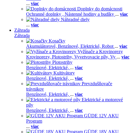
...
viac
Doplnky do domácnosti
Ochranné doplnky ,
Nástenné hodiny a budíky
...
viac
Náhradné diely
...
viac
Záhrada
Záhrada
Kosačky
Akumulátorové,
Benzínové,
Elektrické,
Robot
...
viac
Vyžínače a Krovinorezy
Krovinorezy,
Plotostrihy,
Vyvetvovacie píly,
Vy
...
viac
Plotostrihy
Benzínové,
Elektrické,
...
viac
Kultivátory
Benzínové,
Elektrické,
...
viac
Prevzdušňovače
trávnikov
Benzínové,
Elektrické,
...
viac
Elektrické a motorové
píly
Benzínové,
Elektrické,
...
viac
GÜDE 12V AKU
Program
...
viac
GÜDE 18V AKU