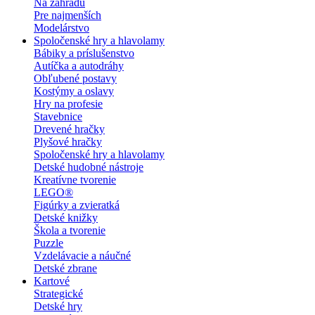
Na záhradu
Pre najmenších
Modelárstvo
Spoločenské hry a hlavolamy
Bábiky a príslušenstvo
Autíčka a autodráhy
Obľubené postavy
Kostýmy a oslavy
Hry na profesie
Stavebnice
Drevené hračky
Plyšové hračky
Spoločenské hry a hlavolamy
Detské hudobné nástroje
Kreatívne tvorenie
LEGO®
Figúrky a zvieratká
Detské knižky
Škola a tvorenie
Puzzle
Vzdelávacie a náučné
Detské zbrane
Kartové
Strategické
Detské hry