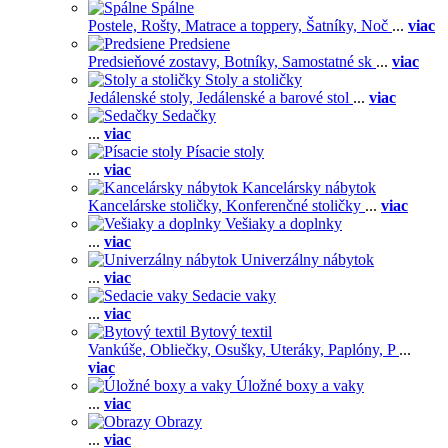
Spálne
Postele,
Rošty,
Matrace a toppery,
Šatníky,
Noč
...
viac
Predsiene
Predsieňové zostavy,
Botníky,
Samostatné sk
...
viac
Stoly a stoličky
Jedálenské stoly,
Jedálenské a barové stol
...
viac
Sedačky
...
viac
Písacie stoly
...
viac
Kancelársky nábytok
Kancelárske stoličky,
Konferenčné stoličky
...
viac
Vešiaky a doplnky
...
viac
Univerzálny nábytok
...
viac
Sedacie vaky
...
viac
Bytový textil
Vankúše,
Obliečky,
Osušky,
Uteráky,
Paplóny,
P
...
viac
Úložné boxy a vaky
...
viac
Obrazy
...
viac