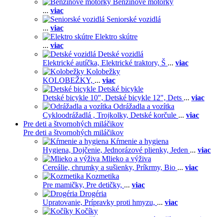
Benzínové motorky
...
viac
Seniorské vozidlá
...
viac
Elektro skútre
...
viac
Detské vozidlá
Elektrické autíčka,
Elektrické traktory,
Š
...
viac
Kolobežky
KOLOBEŽKY,
...
viac
Detské bicykle
Detské bicykle 10",
Detské bicykle 12",
Dets
...
viac
Odrážadla a vozítka
Cykloodrážadlá ,
Trojkolky,
Detské korčule
...
viac
Pre deti a štvornohých miláčikov
Pre deti a štvornohých miláčikov
Kŕmenie a hygiena
Hygiena,
Dojčenie,
Jednorázové plienky,
Jeden
...
viac
Mlieko a výživa
Cereálie, chrumky a sušienky,
Príkrmy,
Bio
...
viac
Kozmetika
Pre mamičky,
Pre detičky,
...
viac
Drogéria
Upratovanie,
Prípravky proti hmyzu,
...
viac
Kočíky