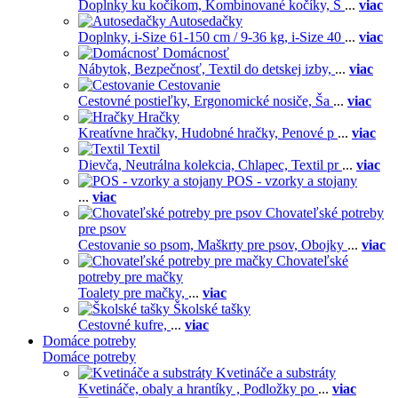
Doplnky ku kočíkom,
Kombinované kočíky,
S
...
viac
Autosedačky
Doplnky,
i-Size 61-150 cm / 9-36 kg,
i-Size 40
...
viac
Domácnosť
Nábytok,
Bezpečnosť,
Textil do detskej izby,
...
viac
Cestovanie
Cestovné postieľky,
Ergonomické nosiče,
Ša
...
viac
Hračky
Kreatívne hračky,
Hudobné hračky,
Penové p
...
viac
Textil
Dievča,
Neutrálna kolekcia,
Chlapec,
Textil pr
...
viac
POS - vzorky a stojany
...
viac
Chovateľské potreby
pre psov
Cestovanie so psom,
Maškrty pre psov,
Obojky
...
viac
Chovateľské
potreby pre mačky
Toalety pre mačky,
...
viac
Školské tašky
Cestovné kufre,
...
viac
Domáce potreby
Domáce potreby
Kvetináče a substráty
Kvetináče, obaly a hrantíky ,
Podložky po
...
viac