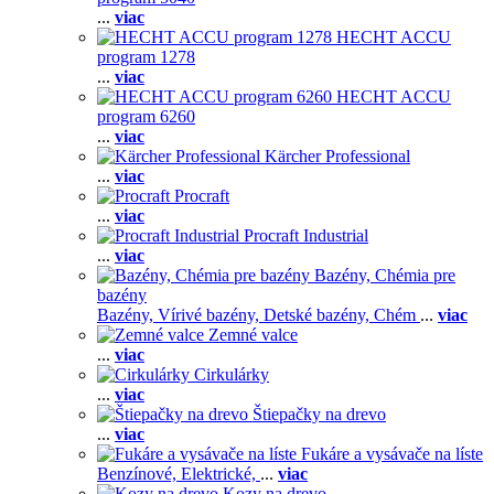
...
viac
HECHT ACCU
program 1278
...
viac
HECHT ACCU
program 6260
...
viac
Kärcher Professional
...
viac
Procraft
...
viac
Procraft Industrial
...
viac
Bazény, Chémia pre
bazény
Bazény,
Vírivé bazény,
Detské bazény,
Chém
...
viac
Zemné valce
...
viac
Cirkulárky
...
viac
Štiepačky na drevo
...
viac
Fukáre a vysávače na líste
Benzínové,
Elektrické,
...
viac
Kozy na drevo