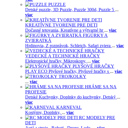
PUZZLE
Detské puzzle,
3D Puzzle,
Puzzle 300d,
Puzzle 5
...
viac
KREATÍVNE TVORENIE PRE DETI
Dočasné tetovania,
Kreatívne a výtvarné hr
...
viac
FIGÚRKY A
ZVIERATKÁ
Hrdinovia,
Z rozprávok,
Schleich,
Safari zviera
...
viac
VEDECKÉ A TECHNICKÉ HRAČKY
Elektronické hračky,
Mikroskopy,
...
viac
PLYŠOVÉ HRAČKY
PLAY ECO Plyšové hračky,
Plyšové hračky s
...
viac
TROJKOLKY
...
viac
HRÁME SA NA
PROFESIE
Detské Kuchynky,
Doplnky do kuchynky,
Detský
...
viac
KARNEVAL
Kostýmy,
Doplnky,
...
viac
RC MODELY PRE
DETI
Autá a stroje ,
Roboti ,
Drony,
Lode,
...
viac