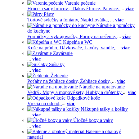
Varenie,pečenie
Hrnce a sady hrncov ,
Tlakové hrnce,
Panvice,
...
viac
Párty
Tortové sviečky a fontány,
Napichovátka,
...
viac
Náradie a pomôcky
do kuchyne
Formičky a vykrajovačky,
Formy na pečenie,
...
viac
Kúpelňa a WC
Koše na prádlo,
Dávkovače,
Lavóry, vandle,
...
viac
Zaváranie
...
viac
Sušiaky
...
viac
Žehlenie
Poťahy na žehliace dosky,
Žehliace dosky,
...
viac
Náradie na upratovanie
Vedrá ,
Mopy a mopové sety,
Hubky a drôtenky
...
viac
Odpadkové koše
Vrecia na odpad,
...
viac
Nákupné tašky a košíky
...
viac
Úložné boxy a vaky
...
viac
Balenie a obalový
material