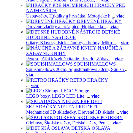
HRAČKY PRE
NAJMENŠÍCH
Uspavačky,
Hrkálky a hryzátka,
Motorické h
...
viac
DREVENÉ HRAČKY
Drevené vláčiky a koľajnice,
Hojdacie ko
...
viac
DETSKÉ
HUDOBNÉ NÁSTROJE
Gitary,
Klávesy,
Bicie súpravy a bubny,
Mikrof
...
viac
NÁUČNÉ A
ZÁBAVNÉ KNIHY
Pexeso,
Albi kúzelné čítanie ,
Kvído,
Zábav
...
viac
SQUISHMALLOWS
Squishmallows 20cm,
Squishmallows 30cm,
Squish
...
viac
RETRO HRAČKY
...
viac
LEGO Storage
LEGO boxy,
LEGO LED Lite,
...
viac
SKLADAČKY NIELEN PRE DETI
Mechanické 3D skladačky,
Drevené 3D sklada
...
viac
ŠKOLSKÉ POTREBY
Glóbusy,
Školské tašky,
Detské tašky,
Pera
...
viac
DETSKÁ OSLAVA