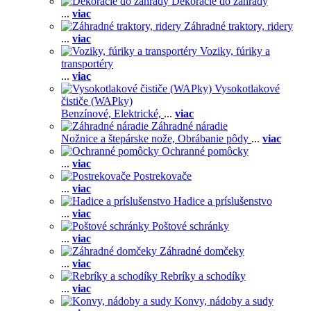
Dekorácie do záhrady
...
viac
Záhradné traktory, ridery
...
viac
Voziky, fúriky a
transportéry
...
viac
Vysokotlakové
čističe (WAPky)
Benzínové,
Elektrické,
...
viac
Záhradné náradie
Nožnice a štepárske nože,
Obrábanie pôdy
...
viac
Ochranné pomôcky
...
viac
Postrekovače
...
viac
Hadice a príslušenstvo
...
viac
Poštové schránky
...
viac
Záhradné domčeky
...
viac
Rebríky a schodíky
...
viac
Konvy, nádoby a sudy