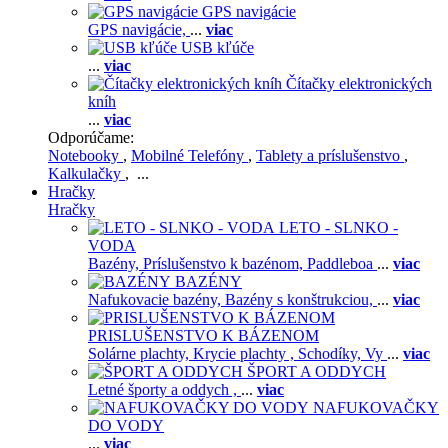
GPS navigácie
GPS navigácie,
...
viac
USB kľúče
...
viac
Čítačky elektronických
kníh
...
viac
Odporúčame:
Notebooky
,
Mobilné Telefóny
,
Tablety a príslušenstvo
,
Kalkulačky
, ...
Hračky
Hračky
LETO - SLNKO -
VODA
Bazény,
Príslušenstvo k bazénom,
Paddleboa
...
viac
BAZÉNY
Nafukovacie bazény,
Bazény s konštrukciou,
...
viac
PRISLUŠENSTVO K BÁZENOM
Solárne plachty,
Krycie plachty ,
Schodíky,
Vy
...
viac
ŠPORT A ODDYCH
Letné športy a oddych ,
...
viac
NAFUKOVAČKY
DO VODY
...
viac