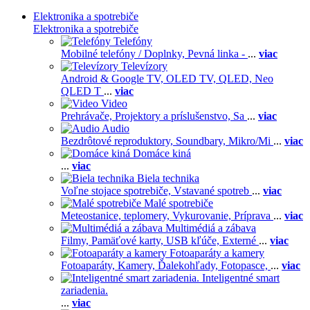
Elektronika a spotrebiče
Elektronika a spotrebiče
Telefóny
Mobilné telefóny / Doplnky,
Pevná linka -
...
viac
Televízory
Android & Google TV,
OLED TV,
QLED, Neo
QLED T
...
viac
Video
Prehrávače,
Projektory a príslušenstvo,
Sa
...
viac
Audio
Bezdrôtové reproduktory,
Soundbary,
Mikro/Mi
...
viac
Domáce kiná
...
viac
Biela technika
Voľne stojace spotrebiče,
Vstavané spotreb
...
viac
Malé spotrebiče
Meteostanice, teplomery,
Vykurovanie,
Príprava
...
viac
Multimédiá a zábava
Filmy,
Pamäťové karty,
USB kľúče,
Externé
...
viac
Fotoaparáty a kamery
Fotoaparáty,
Kamery,
Ďalekohľady,
Fotopasce,
...
viac
Inteligentné smart
zariadenia.
...
viac