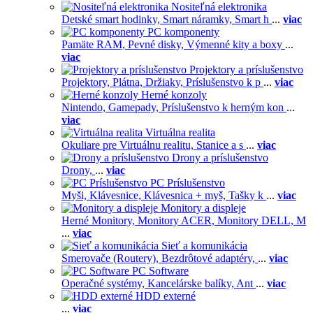
Nositeľná elektronika
Detské smart hodinky,
Smart náramky,
Smart h
...
viac
PC komponenty
Pamäte RAM,
Pevné disky,
Výmenné kity a boxy
...
viac
Projektory a príslušenstvo
Projektory,
Plátna,
Držiaky,
Príslušenstvo k p
...
viac
Herné konzoly
Nintendo,
Gamepady,
Príslušenstvo k herným kon
...
viac
Virtuálna realita
Okuliare pre Virtuálnu realitu,
Stanice a s
...
viac
Drony a príslušenstvo
Drony,
...
viac
PC Príslušenstvo
Myši,
Klávesnice,
Klávesnica + myš,
Tašky k
...
viac
Monitory a displeje
Herné Monitory,
Monitory ACER,
Monitory DELL,
M
...
viac
Sieť a komunikácia
Smerovače (Routery),
Bezdrôtové adaptéry,
...
viac
PC Software
Operačné systémy,
Kancelárske balíky,
Ant
...
viac
HDD externé
...
viac