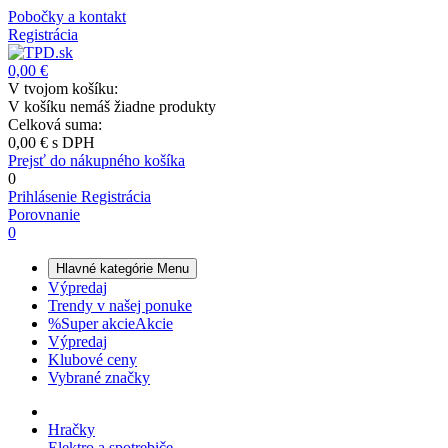
Pobočky a kontakt
Registrácia
0,00 €
V tvojom košíku:
V košíku nemáš žiadne produkty
Celková suma:
0,00 €
s DPH
Prejsť do nákupného košíka
0
Prihlásenie
Registrácia
Porovnanie
0
Hlavné kategórie
Menu
Výpredaj
Trendy v našej ponuke
%
Super akcie
Akcie
Výpredaj
Klubové ceny
Vybrané značky
Hračky
Elektro a spotrebiče