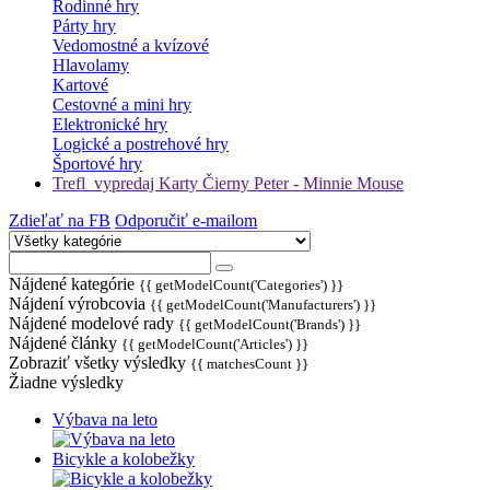
Rodinné hry
Párty hry
Vedomostné a kvízové
Hlavolamy
Kartové
Cestovné a mini hry
Elektronické hry
Logické a postrehové hry
Športové hry
Trefl_vypredaj Karty Čierny Peter - Minnie Mouse
Zdieľať na FB
Odporučiť e-mailom
Nájdené kategórie
{{ getModelCount('Categories') }}
Nájdení výrobcovia
{{ getModelCount('Manufacturers') }}
Nájdené modelové rady
{{ getModelCount('Brands') }}
Nájdené články
{{ getModelCount('Articles') }}
Zobraziť všetky výsledky
{{ matchesCount }}
Žiadne výsledky
Výbava na leto
Bicykle a kolobežky