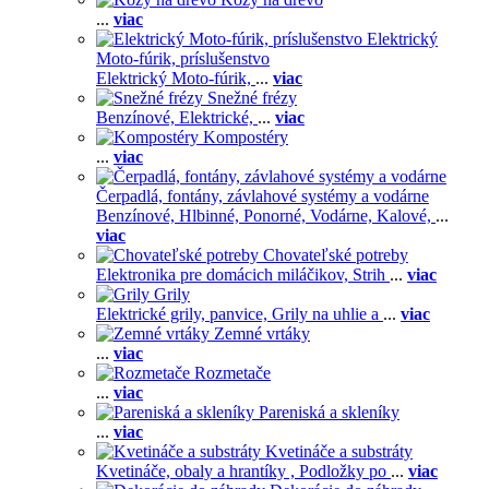
...
viac
Elektrický
Moto-fúrik, príslušenstvo
Elektrický Moto-fúrik,
...
viac
Snežné frézy
Benzínové,
Elektrické,
...
viac
Kompostéry
...
viac
Čerpadlá, fontány, závlahové systémy a vodárne
Benzínové,
Hlbinné,
Ponorné,
Vodárne,
Kalové,
...
viac
Chovateľské potreby
Elektronika pre domácich miláčikov,
Strih
...
viac
Grily
Elektrické grily, panvice,
Grily na uhlie a
...
viac
Zemné vrtáky
...
viac
Rozmetače
...
viac
Pareniská a skleníky
...
viac
Kvetináče a substráty
Kvetináče, obaly a hrantíky ,
Podložky po
...
viac