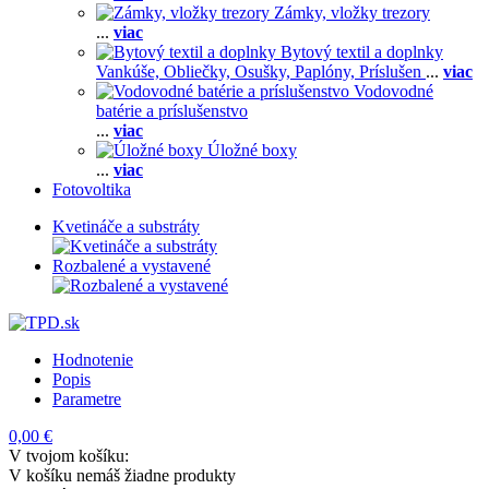
Zámky, vložky trezory
...
viac
Bytový textil a doplnky
Vankúše,
Obliečky,
Osušky,
Paplóny,
Príslušen
...
viac
Vodovodné
batérie a príslušenstvo
...
viac
Úložné boxy
...
viac
Fotovoltika
Kvetináče a substráty
Rozbalené a vystavené
Hodnotenie
Popis
Parametre
0,00 €
V tvojom košíku:
V košíku nemáš žiadne produkty