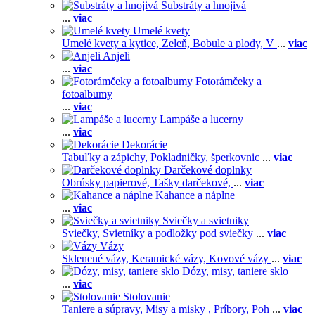
Substráty a hnojivá
...
viac
Umelé kvety
Umelé kvety a kytice,
Zeleň,
Bobule a plody,
V
...
viac
Anjeli
...
viac
Fotorámčeky a
fotoalbumy
...
viac
Lampáše a lucerny
...
viac
Dekorácie
Tabuľky a zápichy,
Pokladničky, šperkovnic
...
viac
Darčekové doplnky
Obrúsky papierové,
Tašky darčekové,
...
viac
Kahance a náplne
...
viac
Sviečky a svietniky
Sviečky,
Svietníky a podložky pod sviečky
...
viac
Vázy
Sklenené vázy,
Keramické vázy,
Kovové vázy
...
viac
Dózy, misy, taniere sklo
...
viac
Stolovanie
Taniere a súpravy,
Misy a misky ,
Príbory,
Poh
...
viac