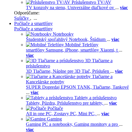
Príslušenstvo TV/AV
TV konzoly na stenu,
Univerzálne diaľkové ov
...
viac
Odporúčame:
Sušičky
, ...
Počítače a smartfóny
Počítače a smartfóny
Notebooky
Študentský spoľahlivý Notebook,
Štúdium
...
viac
Mobilné Telefóny
smartfóny Samsung,
iPhone,
smartfóny Xiaomi,
t
...
viac
3D Tlačiarne a
príslušenstvo
3D Tlačiarne,
Náplne pre 3D Tlač,
Príslušen
...
viac
Tlačiarne a
Kancelárske potreby
SUPER Dopredaj EPSON TANK,
Tlačiarne,
Tankové
...
viac
Tablety a príslušenstvo
Tablety,
Púzdra,
Príslušenstvo pre tablety,
...
viac
Počítače
All in one PC,
Zostavy PC,
Mini PC,
...
viac
Gaming
Gaming PC a notebooky,
Gaming monitory a pro
...
viac