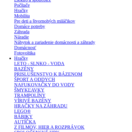
Počítače
Hračky
Mobilita
Pre deti a štvornohých miláčikov
Domáce potreby
Záhrada
Náradie
Nábytok a zariadenie domácnosti a záhrady
Domácnosť
Fotovoltika
Hračky
LETO - SLNKO - VODA
BAZÉNY
PRISLUŠENSTVO K BÁZENOM
ŠPORT A ODDYCH
NAFUKOVAČKY DO VODY
ŠMYKĽAVKY
TRAMPOLÍNY
VÍRIVÉ BAZÉNY
HRAČKY NA ZÁHRADU
LEGO®
BÁBIKY
AUTÍČKA
Z FILMOV, HIER A ROZPRÁVOK