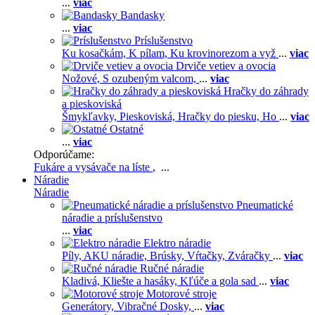
...
viac
Bandasky
...
viac
Príslušenstvo
Ku kosačkám,
K pílam,
Ku krovinorezom a vyž
...
viac
Drviče vetiev a ovocia
Nožové,
S ozubeným valcom,
...
viac
Hračky do záhrady
a pieskoviská
Šmykľavky,
Pieskoviská,
Hračky do piesku,
Ho
...
viac
Ostatné
...
viac
Odporúčame:
Fukáre a vysávače na líste
, ...
Náradie
Náradie
Pneumatické
náradie a príslušenstvo
...
viac
Elektro náradie
Píly,
AKU náradie,
Brúsky,
Vŕtačky,
Zváračky
...
viac
Ručné náradie
Kladivá,
Kliešte a hasáky,
Kľúče a gola sad
...
viac
Motorové stroje
Generátory,
Vibračné Dosky,
...
viac