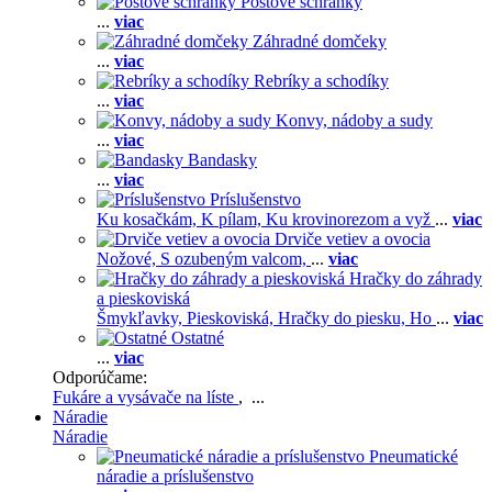
Poštové schránky
...
viac
Záhradné domčeky
...
viac
Rebríky a schodíky
...
viac
Konvy, nádoby a sudy
...
viac
Bandasky
...
viac
Príslušenstvo
Ku kosačkám,
K pílam,
Ku krovinorezom a vyž
...
viac
Drviče vetiev a ovocia
Nožové,
S ozubeným valcom,
...
viac
Hračky do záhrady
a pieskoviská
Šmykľavky,
Pieskoviská,
Hračky do piesku,
Ho
...
viac
Ostatné
...
viac
Odporúčame:
Fukáre a vysávače na líste
, ...
Náradie
Náradie
Pneumatické
náradie a príslušenstvo