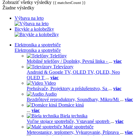
Zobraziť všetky výsledky
{{ matchesCount }}
Žiadne výsledky
Výbava na leto
Bicykle a kolobežky
Elektronika a spotrebiče
Elektronika a spotrebiče
Telefóny
Mobilné telefóny / Doplnky,
Pevná linka -
...
viac
Televízory
Android & Google TV,
OLED TV,
QLED, Neo
QLED T
...
viac
Video
Prehrávače,
Projektory a príslušenstvo,
Sa
...
viac
Audio
Bezdrôtové reproduktory,
Soundbary,
Mikro/Mi
...
viac
Domáce kiná
...
viac
Biela technika
Voľne stojace spotrebiče,
Vstavané spotreb
...
viac
Malé spotrebiče
Meteostanice, teplomery,
Vykurovanie,
Príprava
...
viac