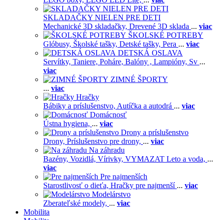
SKLADAČKY NIELEN PRE DETI
Mechanické 3D skladačky,
Drevené 3D sklada
...
viac
ŠKOLSKÉ POTREBY
Glóbusy,
Školské tašky,
Detské tašky,
Pera
...
viac
DETSKÁ OSLAVA
Servítky,
Taniere,
Poháre,
Balóny ,
Lampióny,
Sv
...
viac
ZIMNÉ ŠPORTY
...
viac
Hračky
Bábiky a príslušenstvo,
Autíčka a autodrá
...
viac
Domácnosť
Ústna hygiena,
...
viac
Drony a príslušenstvo
Drony,
Príslušenstvo pre drony,
...
viac
Na záhradu
Bazény,
Vozidlá,
Vírivky,
VYMAZAT Leto a voda,
...
viac
Pre najmenších
Starostlivosť o dieťa,
Hračky pre najmenší
...
viac
Modelárstvo
Zberateľské modely,
...
viac
Mobilita