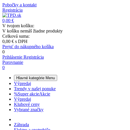
Pobočky a kontakt
Registrácia
0,00 €
V tvojom košíku:
V košíku nemáš žiadne produkty
Celková suma:
0,00 €
s DPH
Prejsť do nákupného košíka
0
Prihlásenie
Registrácia
Porovnanie
0
Hlavné kategórie
Menu
Výpredaj
Trendy v našej ponuke
%
Super akcie
Akcie
Výpredaj
Klubové ceny
Vybrané značky
Záhrada
Elektro a spotrebiče