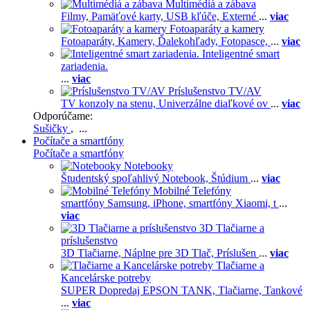
Multimédiá a zábava
Filmy,
Pamäťové karty,
USB kľúče,
Externé
...
viac
Fotoaparáty a kamery
Fotoaparáty,
Kamery,
Ďalekohľady,
Fotopasce,
...
viac
Inteligentné smart
zariadenia.
...
viac
Príslušenstvo TV/AV
TV konzoly na stenu,
Univerzálne diaľkové ov
...
viac
Odporúčame:
Sušičky
, ...
Počítače a smartfóny
Počítače a smartfóny
Notebooky
Študentský spoľahlivý Notebook,
Štúdium
...
viac
Mobilné Telefóny
smartfóny Samsung,
iPhone,
smartfóny Xiaomi,
t
...
viac
3D Tlačiarne a
príslušenstvo
3D Tlačiarne,
Náplne pre 3D Tlač,
Príslušen
...
viac
Tlačiarne a
Kancelárske potreby
SUPER Dopredaj EPSON TANK,
Tlačiarne,
Tankové
...
viac