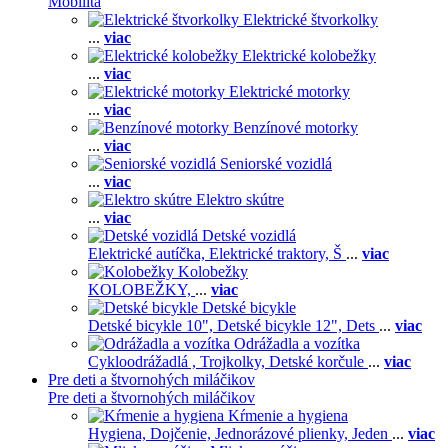
Mobilita
Elektrické štvorkolky
...
viac
Elektrické kolobežky
...
viac
Elektrické motorky
...
viac
Benzínové motorky
...
viac
Seniorské vozidlá
...
viac
Elektro skútre
...
viac
Detské vozidlá
Elektrické autíčka,
Elektrické traktory,
Š
...
viac
Kolobežky
KOLOBEŽKY,
...
viac
Detské bicykle
Detské bicykle 10",
Detské bicykle 12",
Dets
...
viac
Odrážadla a vozítka
Cykloodrážadlá ,
Trojkolky,
Detské korčule
...
viac
Pre deti a štvornohých miláčikov
Pre deti a štvornohých miláčikov
Kŕmenie a hygiena
Hygiena,
Dojčenie,
Jednorázové plienky,
Jeden
...
viac