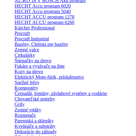
AL-KO 18 V BOSCH Aku program
HECHT Accu program 6020
HECHT Accu program 5040
HECHT ACCU program 1278
HECHT ACCU program 6260
Kärcher Professional
Procraft
Procraft Industrial
Bazény, Chémia pre bazény
Zemné valce
Cirkulárky
Štiepačky na drevo
Fukáre a vysávače na líste
Kozy na drevo
Elektrický Moto-fúrik, príslušenstvo
Snežné frézy
Kompostéry
Čerpadlá, fontány, závlahové systémy a vodárne
Chovateľské potreby
Grily
Zemné vrtáky
Rozmetače
Pareniská a skleníky
Kvetináče a substráty
Dekorácie do záhrady