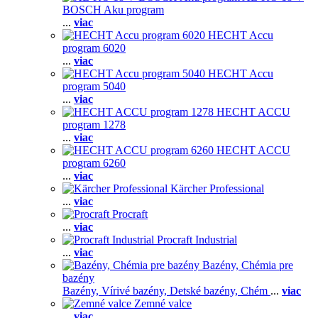
BOSCH Aku program
...
viac
HECHT Accu
program 6020
...
viac
HECHT Accu
program 5040
...
viac
HECHT ACCU
program 1278
...
viac
HECHT ACCU
program 6260
...
viac
Kärcher Professional
...
viac
Procraft
...
viac
Procraft Industrial
...
viac
Bazény, Chémia pre
bazény
Bazény,
Vírivé bazény,
Detské bazény,
Chém
...
viac
Zemné valce
...
viac