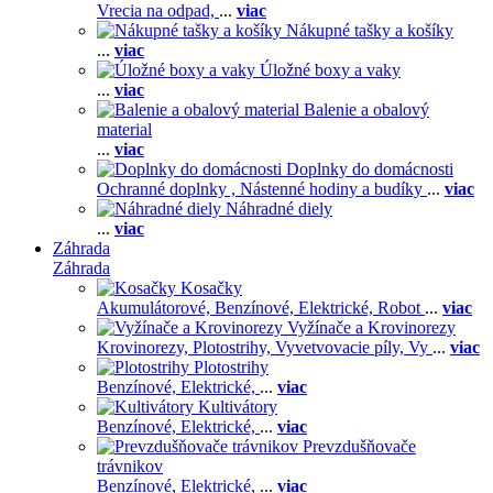
Vrecia na odpad,
...
viac
Nákupné tašky a košíky
...
viac
Úložné boxy a vaky
...
viac
Balenie a obalový
material
...
viac
Doplnky do domácnosti
Ochranné doplnky ,
Nástenné hodiny a budíky
...
viac
Náhradné diely
...
viac
Záhrada
Záhrada
Kosačky
Akumulátorové,
Benzínové,
Elektrické,
Robot
...
viac
Vyžínače a Krovinorezy
Krovinorezy,
Plotostrihy,
Vyvetvovacie píly,
Vy
...
viac
Plotostrihy
Benzínové,
Elektrické,
...
viac
Kultivátory
Benzínové,
Elektrické,
...
viac
Prevzdušňovače
trávnikov
Benzínové,
Elektrické,
...
viac