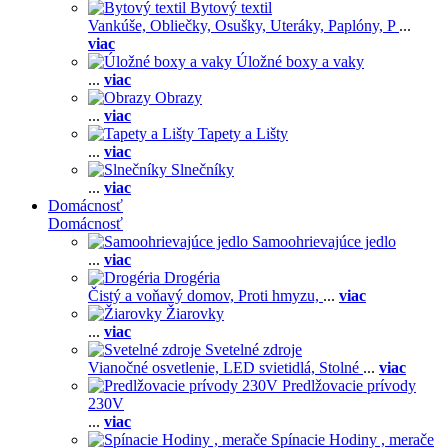
Bytový textil
Vankúše,
Obliečky,
Osušky,
Uteráky,
Paplóny,
P
...
viac
Úložné boxy a vaky
...
viac
Obrazy
...
viac
Tapety a Lišty
...
viac
Slnečníky
...
viac
Domácnosť
Domácnosť
Samoohrievajúce jedlo
...
viac
Drogéria
Čistý a voňavý domov,
Proti hmyzu,
...
viac
Žiarovky
...
viac
Svetelné zdroje
Vianočné osvetlenie,
LED svietidlá,
Stolné
...
viac
Predlžovacie prívody
230V
...
viac
Spínacie Hodiny , merače