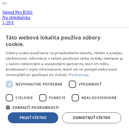
Strend Pro B501
Na objednávku
1,29 €
Táto webová lokalita používa súbory
Strend Pro ST BROTULA
cookie.
Skladom 1 kus
0,79 €
Súbory cookie používame na prispôsobenie obsahu, reklám a analýzu
návštevnosti. Informácie o vašom používaní našej stránky zdieľame aj
s našimi reklamnými a analytickými partnermi, ktorí ich môžu
Strend Pro PALAWAN 10
Skladom 5 a viac kusov
kombinovať s inými informáciami, ktoré ste im poskytli alebo ktoré
3,29 €
zhromaždili pri používaní ich služieb.
Prečítať viac
NEVYHNUTNE POTREBNÉ
VÝKONNOSŤ
Strend Pro BUSTARD
Skladom 4 kusy
CIELENIE
FUNKCIE
NEKLASIFIKOVANÉ
1,49 €
ZOBRAZIŤ PODROBNOSTI
Strend Pro MAGPIE
PRIJAŤ VŠETKO
ODMIETNUŤ VŠETKO
Skladom 5 a viac kusov
4,59 €