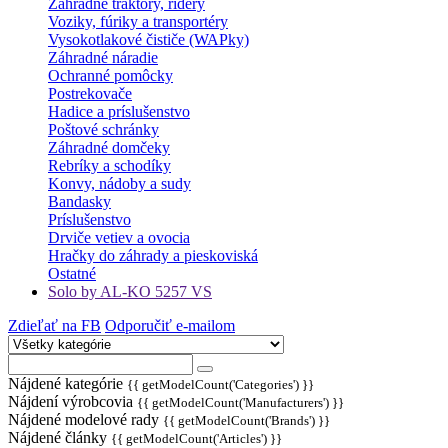
Záhradné traktory, ridery
Voziky, fúriky a transportéry
Vysokotlakové čističe (WAPky)
Záhradné náradie
Ochranné pomôcky
Postrekovače
Hadice a príslušenstvo
Poštové schránky
Záhradné domčeky
Rebríky a schodíky
Konvy, nádoby a sudy
Bandasky
Príslušenstvo
Drviče vetiev a ovocia
Hračky do záhrady a pieskoviská
Ostatné
Solo by AL-KO 5257 VS
Zdieľať na FB
Odporučiť e-mailom
Nájdené kategórie
{{ getModelCount('Categories') }}
Nájdení výrobcovia
{{ getModelCount('Manufacturers') }}
Nájdené modelové rady
{{ getModelCount('Brands') }}
Nájdené články
{{ getModelCount('Articles') }}