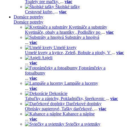
Toalety pre mačky,
...
viac
Školské tašky
Cestovné kufre,
...
viac
Domáce potreby
Domáce potreby
Kvetináče a substráty
Kvetináče, obaly a hrantíky ,
Podložky po
...
viac
Substráty a hnojivá
...
viac
Umelé kvety
Umelé kvety a kytice,
Zeleň,
Bobule a plody,
V
...
viac
Anjeli
...
viac
Fotorámčeky a
fotoalbumy
...
viac
Lampáše a lucerny
...
viac
Dekorácie
Tabuľky a zápichy,
Pokladničky, šperkovnic
...
viac
Darčekové doplnky
Obrúsky papierové,
Tašky darčekové,
...
viac
Kahance a náplne
...
viac
Sviečky a svietniky