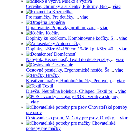
Mlieko a výživa
Cereálie, chrumky a sušienky,
Príkrmy,
Bio
...
viac
Kozmetika
Pre mamičky,
Pre detičky,
...
viac
Drogéria
Upratovanie,
Prípravky proti hmyzu,
...
viac
Kočíky
Doplnky ku kočíkom,
Kombinované kočíky,
S
...
viac
Autosedačky
Doplnky,
i-Size 61-150 cm / 9-36 kg,
i-Size 40
...
viac
Domácnosť
Nábytok,
Bezpečnosť,
Textil do detskej izby,
...
viac
Cestovanie
Cestovné postieľky,
Ergonomické nosiče,
Ša
...
viac
Hračky
Kreatívne hračky,
Hudobné hračky,
Penové p
...
viac
Textil
Dievča,
Neutrálna kolekcia,
Chlapec,
Textil pr
...
viac
POS - vzorky a stojany
...
viac
Chovateľské potreby
pre psov
Cestovanie so psom,
Maškrty pre psov,
Obojky
...
viac
Chovateľské
potreby pre mačky