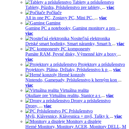
Tablety a príslušenstvo
Tablety,
Púzdra,
Príslušenstvo pre tablety,
...
viac
Počítače
All in one PC,
Zostavy PC,
Mini PC,
...
viac
Gaming
Gaming PC a notebooky,
Gaming monitory a pro
...
viac
Nositeľná elektronika
Detské smart hodinky,
Smart náramky,
Smart h
...
viac
PC komponenty
Pamäte RAM,
Pevné disky,
Výmenné kity a boxy
...
viac
Projektory a príslušenstvo
Projektory,
Plátna,
Držiaky,
Príslušenstvo k p
...
viac
Herné konzoly
Nintendo,
Gamepady,
Príslušenstvo k herným kon
...
viac
Virtuálna realita
Okuliare pre Virtuálnu realitu,
Stanice a s
...
viac
Drony a príslušenstvo
Drony,
...
viac
PC Príslušenstvo
Myši,
Klávesnice,
Klávesnica + myš,
Tašky k
...
viac
Monitory a displeje
Herné Monitory,
Monitory ACER,
Monitory DELL,
M