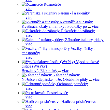
Rozmetače
...
viac
Pareniská a skleníky
...
viac
Kvetináče a substráty
Kvetináče, obaly a hrantíky ,
Podložky po
...
viac
Dekorácie do záhrady
...
viac
Záhradné traktory, ridery
...
viac
Voziky, fúriky a
transportéry
...
viac
Vysokotlakové
čističe (WAPky)
Benzínové,
Elektrické,
...
viac
Záhradné náradie
Nožnice a štepárske nože,
Obrábanie pôdy
...
viac
Ochranné pomôcky
...
viac
Postrekovače
...
viac
Hadice a príslušenstvo
...
viac