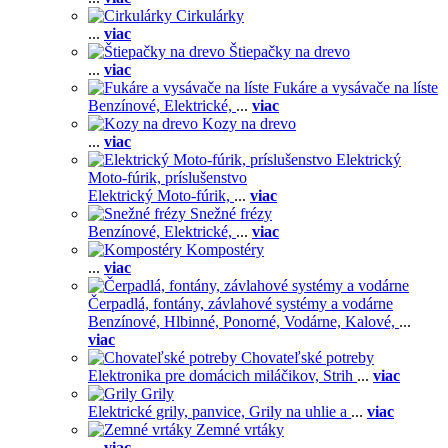
Cirkulárky
...
viac
Štiepačky na drevo
...
viac
Fukáre a vysávače na líste
Benzínové,
Elektrické,
...
viac
Kozy na drevo
...
viac
Elektrický
Moto-fúrik, príslušenstvo
Elektrický Moto-fúrik,
...
viac
Snežné frézy
Benzínové,
Elektrické,
...
viac
Kompostéry
...
viac
Čerpadlá, fontány, závlahové systémy a vodárne
Benzínové,
Hlbinné,
Ponorné,
Vodárne,
Kalové,
...
viac
Chovateľské potreby
Elektronika pre domácich miláčikov,
Strih
...
viac
Grily
Elektrické grily, panvice,
Grily na uhlie a
...
viac
Zemné vrtáky
...
viac