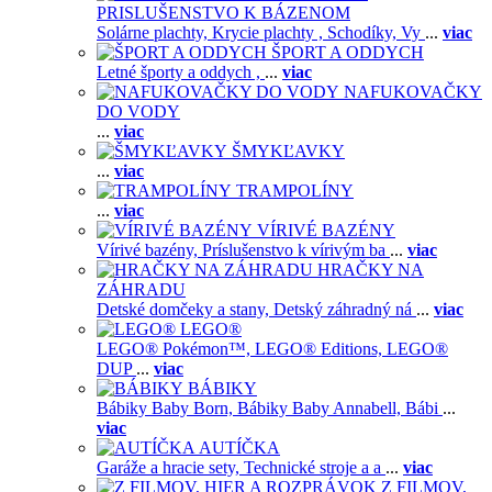
PRISLUŠENSTVO K BÁZENOM
Solárne plachty,
Krycie plachty ,
Schodíky,
Vy
...
viac
ŠPORT A ODDYCH
Letné športy a oddych ,
...
viac
NAFUKOVAČKY
DO VODY
...
viac
ŠMYKĽAVKY
...
viac
TRAMPOLÍNY
...
viac
VÍRIVÉ BAZÉNY
Vírivé bazény,
Príslušenstvo k vírivým ba
...
viac
HRAČKY NA
ZÁHRADU
Detské domčeky a stany,
Detský záhradný ná
...
viac
LEGO®
LEGO® Pokémon™,
LEGO® Editions,
LEGO®
DUP
...
viac
BÁBIKY
Bábiky Baby Born,
Bábiky Baby Annabell,
Bábi
...
viac
AUTÍČKA
Garáže a hracie sety,
Technické stroje a a
...
viac
Z FILMOV,