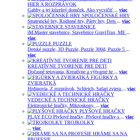
HIER A ROZPRÁVOK
Gabby a jej kúzelný domček,
Ako vycvičiť
...
viac
SPOLOČENSKÉ HRY
Strategické hry,
Rodinné hry,
Párty hry,
Dets
...
viac
STAVEBNICE
iM.Master stavebnice,
Stavebnice GraviTrax,
ME
...
viac
PUZZLE
Detské puzzle,
3D Puzzle,
Puzzle 300d,
Puzzle 5
...
viac
KREATÍVNE TVORENIE PRE DETI
Dočasné tetovania,
Kreatívne a výtvarné hr
...
viac
FIGÚRKY A
ZVIERATKÁ
Hrdinovia,
Z rozprávok,
Schleich,
Safari zviera
...
viac
VEDECKÉ A TECHNICKÉ HRAČKY
Elektronické hračky,
Mikroskopy,
...
viac
PLYŠOVÉ HRAČKY
PLAY ECO Plyšové hračky,
Plyšové hračky s
...
viac
TROJKOLKY
...
viac
HRÁME SA NA
PROFESIE