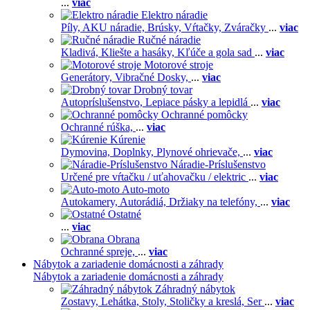
...
viac
Elektro náradie
Píly,
AKU náradie,
Brúsky,
Vŕtačky,
Zváračky
...
viac
Ručné náradie
Kladivá,
Kliešte a hasáky,
Kľúče a gola sad
...
viac
Motorové stroje
Generátory,
Vibračné Dosky,
...
viac
Drobný tovar
Autopríslušenstvo,
Lepiace pásky a lepidlá
...
viac
Ochranné pomôcky
Ochranné rúška,
...
viac
Kúrenie
Dymovina,
Doplnky,
Plynové ohrievače,
...
viac
Náradie-Príslušenstvo
Určené pre vŕtačku / uťahovačku / elektric
...
viac
Auto-moto
Autokamery,
Autorádiá,
Držiaky na telefóny,
...
viac
Ostatné
...
viac
Obrana
Ochranné spreje,
...
viac
Nábytok a zariadenie domácnosti a záhrady
Nábytok a zariadenie domácnosti a záhrady
Záhradný nábytok
Zostavy,
Lehátka,
Stoly,
Stoličky a kreslá,
Ser
...
viac