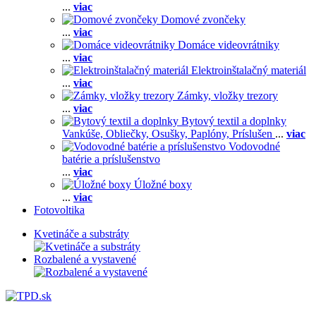
...
viac
Domové zvončeky
...
viac
Domáce videovrátniky
...
viac
Elektroinštalačný materiál
...
viac
Zámky, vložky trezory
...
viac
Bytový textil a doplnky
Vankúše,
Obliečky,
Osušky,
Paplóny,
Príslušen
...
viac
Vodovodné
batérie a príslušenstvo
...
viac
Úložné boxy
...
viac
Fotovoltika
Kvetináče a substráty
Rozbalené a vystavené