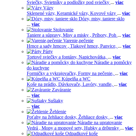
Sviečky,
Svietníky a podložky pod sviečky
...
viac
Vázy
Sklenené vázy,
Keramické vázy,
Kovové vázy
...
viac
Dózy, misy, taniere sklo
...
viac
Stolovanie
Taniere a súpravy,
Misy a misky ,
Príbory,
Poh
...
viac
Varenie,pečenie
Hrnce a sady hrncov ,
Tlakové hrnce,
Panvice,
...
viac
Párty
Tortové sviečky a fontány,
Napichovátka,
...
viac
Náradie a pomôcky
do kuchyne
Formičky a vykrajovačky,
Formy na pečenie,
...
viac
Kúpelňa a WC
Koše na prádlo,
Dávkovače,
Lavóry, vandle,
...
viac
Zaváranie
...
viac
Sušiaky
...
viac
Žehlenie
Poťahy na žehliace dosky,
Žehliace dosky,
...
viac
Náradie na upratovanie
Vedrá ,
Mopy a mopové sety,
Hubky a drôtenky
...
viac
Odpadkové koše