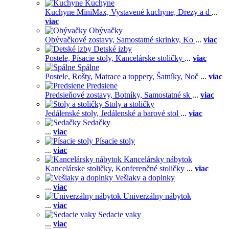
Kuchyne
Kuchyne MiniMax,
Vystavené kuchyne,
Drezy a d
...
viac
Obývačky
Obývačkové zostavy,
Samostatné skrinky,
Ko
...
viac
Detské izby
Postele,
Písacie stoly,
Kancelárske stoličky
...
viac
Spálne
Postele,
Rošty,
Matrace a toppery,
Šatníky,
Noč
...
viac
Predsiene
Predsieňové zostavy,
Botníky,
Samostatné sk
...
viac
Stoly a stoličky
Jedálenské stoly,
Jedálenské a barové stol
...
viac
Sedačky
...
viac
Písacie stoly
...
viac
Kancelársky nábytok
Kancelárske stoličky,
Konferenčné stoličky
...
viac
Vešiaky a doplnky
...
viac
Univerzálny nábytok
...
viac
Sedacie vaky
...
viac