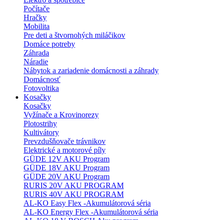
Počítače
Hračky
Mobilita
Pre deti a štvornohých miláčikov
Domáce potreby
Záhrada
Náradie
Nábytok a zariadenie domácnosti a záhrady
Domácnosť
Fotovoltika
Kosačky
Kosačky
Vyžínače a Krovinorezy
Plotostrihy
Kultivátory
Prevzdušňovače trávnikov
Elektrické a motorové píly
GÜDE 12V AKU Program
GÜDE 18V AKU Program
GÜDE 20V AKU Program
RURIS 20V AKU PROGRAM
RURIS 40V AKU PROGRAM
AL-KO Easy Flex -Akumulátorová séria
AL-KO Energy Flex -Akumulátorová séria