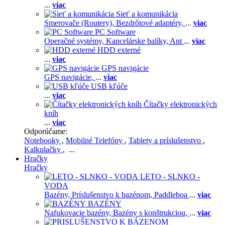
...
viac
Sieť a komunikácia
Smerovače (Routery),
Bezdrôtové adaptéry,
...
viac
PC Software
Operačné systémy,
Kancelárske balíky,
Ant
...
viac
HDD externé
...
viac
GPS navigácie
GPS navigácie,
...
viac
USB kľúče
...
viac
Čítačky elektronických
kníh
...
viac
Odporúčame:
Notebooky
,
Mobilné Telefóny
,
Tablety a príslušenstvo
,
Kalkulačky
, ...
Hračky
Hračky
LETO - SLNKO -
VODA
Bazény,
Príslušenstvo k bazénom,
Paddleboa
...
viac
BAZÉNY
Nafukovacie bazény,
Bazény s konštrukciou,
...
viac