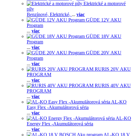
Elektrické a motorové
píly
Benzínové,
Elektrické,
...
viac
GÜDE 12V AKU
Program
...
viac
GÜDE 18V AKU
Program
...
viac
GÜDE 20V AKU
Program
...
viac
RURIS 20V AKU
PROGRAM
...
viac
RURIS 40V AKU
PROGRAM
...
viac
AL-KO
Easy Flex -Akumulátorová séria
...
viac
AL-KO
Energy Flex -Akumulátorová séria
...
viac
AL-KO 18 V