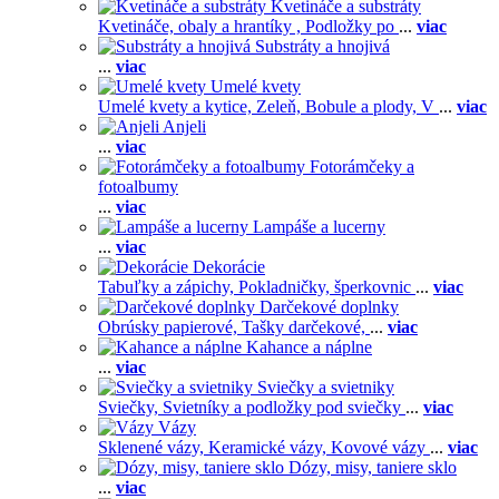
Kvetináče a substráty
Kvetináče, obaly a hrantíky ,
Podložky po
...
viac
Substráty a hnojivá
...
viac
Umelé kvety
Umelé kvety a kytice,
Zeleň,
Bobule a plody,
V
...
viac
Anjeli
...
viac
Fotorámčeky a
fotoalbumy
...
viac
Lampáše a lucerny
...
viac
Dekorácie
Tabuľky a zápichy,
Pokladničky, šperkovnic
...
viac
Darčekové doplnky
Obrúsky papierové,
Tašky darčekové,
...
viac
Kahance a náplne
...
viac
Sviečky a svietniky
Sviečky,
Svietníky a podložky pod sviečky
...
viac
Vázy
Sklenené vázy,
Keramické vázy,
Kovové vázy
...
viac
Dózy, misy, taniere sklo
...
viac