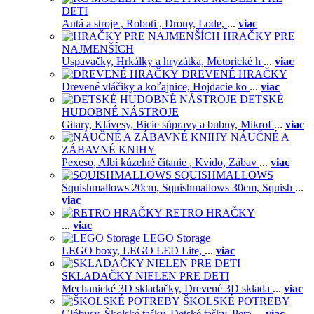
DETI
Autá a stroje ,
Roboti ,
Drony,
Lode,
...
viac
HRAČKY PRE
NAJMENŠÍCH
Uspavačky,
Hrkálky a hryzátka,
Motorické h
...
viac
DREVENÉ HRAČKY
Drevené vláčiky a koľajnice,
Hojdacie ko
...
viac
DETSKÉ
HUDOBNÉ NÁSTROJE
Gitary,
Klávesy,
Bicie súpravy a bubny,
Mikrof
...
viac
NÁUČNÉ A
ZÁBAVNÉ KNIHY
Pexeso,
Albi kúzelné čítanie ,
Kvído,
Zábav
...
viac
SQUISHMALLOWS
Squishmallows 20cm,
Squishmallows 30cm,
Squish
...
viac
RETRO HRAČKY
...
viac
LEGO Storage
LEGO boxy,
LEGO LED Lite,
...
viac
SKLADAČKY NIELEN PRE DETI
Mechanické 3D skladačky,
Drevené 3D sklada
...
viac
ŠKOLSKÉ POTREBY
Glóbusy,
Školské tašky,
Detské tašky,
Pera
...
viac