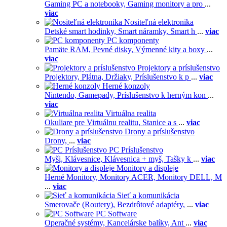
Gaming PC a notebooky,
Gaming monitory a pro
...
viac
Nositeľná elektronika
Detské smart hodinky,
Smart náramky,
Smart h
...
viac
PC komponenty
Pamäte RAM,
Pevné disky,
Výmenné kity a boxy
...
viac
Projektory a príslušenstvo
Projektory,
Plátna,
Držiaky,
Príslušenstvo k p
...
viac
Herné konzoly
Nintendo,
Gamepady,
Príslušenstvo k herným kon
...
viac
Virtuálna realita
Okuliare pre Virtuálnu realitu,
Stanice a s
...
viac
Drony a príslušenstvo
Drony,
...
viac
PC Príslušenstvo
Myši,
Klávesnice,
Klávesnica + myš,
Tašky k
...
viac
Monitory a displeje
Herné Monitory,
Monitory ACER,
Monitory DELL,
M
...
viac
Sieť a komunikácia
Smerovače (Routery),
Bezdrôtové adaptéry,
...
viac
PC Software
Operačné systémy,
Kancelárske balíky,
Ant
...
viac