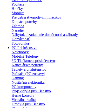
Počítače
Hračky
Mobilita
Pre deti a štvornohých miláčikov
Domáce potreby
Záhrada
Náradie
Nábytok a zariadenie domácnosti a záhrady
Domácnosť
Fotovoltika
PC Príslušenstvo
Notebooky
Mobilné Telefóny
3D Tlačiarne a príslušenstvo
Kancelárske potreby
Tablety a príslušenstvo
Počítače (PC zostavy)
Gaming
Nositeľná elektronika
PC komponenty
Projektory a príslušenstvo
Herné konzoly
Virtuálna realita
Drony a príslušenstvo