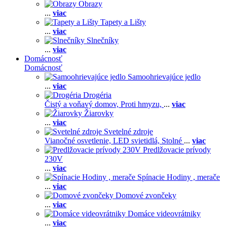
Obrazy
...
viac
Tapety a Lišty
...
viac
Slnečníky
...
viac
Domácnosť
Domácnosť
Samoohrievajúce jedlo
...
viac
Drogéria
Čistý a voňavý domov,
Proti hmyzu,
...
viac
Žiarovky
...
viac
Svetelné zdroje
Vianočné osvetlenie,
LED svietidlá,
Stolné
...
viac
Predlžovacie prívody
230V
...
viac
Spínacie Hodiny , merače
...
viac
Domové zvončeky
...
viac
Domáce videovrátniky
...
viac