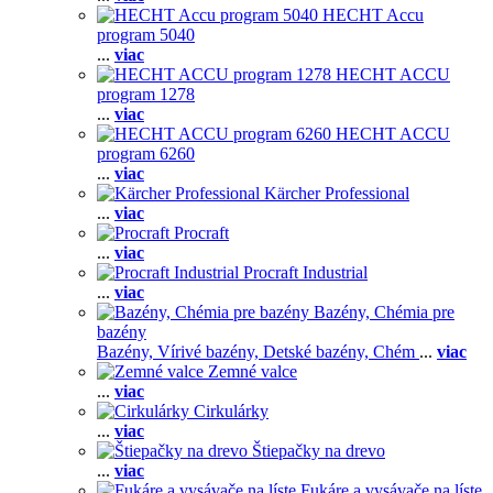
HECHT Accu
program 5040
...
viac
HECHT ACCU
program 1278
...
viac
HECHT ACCU
program 6260
...
viac
Kärcher Professional
...
viac
Procraft
...
viac
Procraft Industrial
...
viac
Bazény, Chémia pre
bazény
Bazény,
Vírivé bazény,
Detské bazény,
Chém
...
viac
Zemné valce
...
viac
Cirkulárky
...
viac
Štiepačky na drevo
...
viac
Fukáre a vysávače na líste