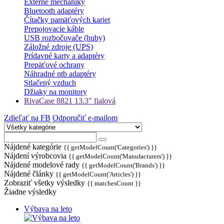
Externé mechaniky
Bluetooth adaptéry
Čítačky pamäťových kariet
Prepojovacie káble
USB rozbočovače (huby)
Záložné zdroje (UPS)
Prídavné karty a adaptéry
Prepäťové ochrany
Náhradné ntb adaptéry
Stlačený vzduch
Džiaky na monitory
RivaCase 8821 13.3" fialová
Zdieľať na FB
Odporučiť e-mailom
Nájdené kategórie
{{ getModelCount('Categories') }}
Nájdení výrobcovia
{{ getModelCount('Manufacturers') }}
Nájdené modelové rady
{{ getModelCount('Brands') }}
Nájdené články
{{ getModelCount('Articles') }}
Zobraziť všetky výsledky
{{ matchesCount }}
Žiadne výsledky
Výbava na leto