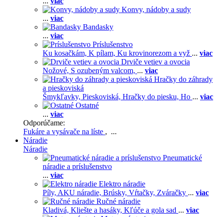
...
viac
Konvy, nádoby a sudy
...
viac
Bandasky
...
viac
Príslušenstvo
Ku kosačkám,
K pílam,
Ku krovinorezom a vyž
...
viac
Drviče vetiev a ovocia
Nožové,
S ozubeným valcom,
...
viac
Hračky do záhrady
a pieskoviská
Šmykľavky,
Pieskoviská,
Hračky do piesku,
Ho
...
viac
Ostatné
...
viac
Odporúčame:
Fukáre a vysávače na líste
, ...
Náradie
Náradie
Pneumatické
náradie a príslušenstvo
...
viac
Elektro náradie
Píly,
AKU náradie,
Brúsky,
Vŕtačky,
Zváračky
...
viac
Ručné náradie
Kladivá,
Kliešte a hasáky,
Kľúče a gola sad
...
viac