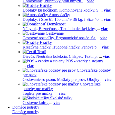
Upratovanie,
Prípravky proti hmyzu,
...
viac
Kočíky
Doplnky ku kočíkom,
Kombinované kočíky,
S
...
viac
Autosedačky
Doplnky,
i-Size 61-150 cm / 9-36 kg,
i-Size 40
...
viac
Domácnosť
Nábytok,
Bezpečnosť,
Textil do detskej izby,
...
viac
Cestovanie
Cestovné postieľky,
Ergonomické nosiče,
Ša
...
viac
Hračky
Kreatívne hračky,
Hudobné hračky,
Penové p
...
viac
Textil
Dievča,
Neutrálna kolekcia,
Chlapec,
Textil pr
...
viac
POS - vzorky a stojany
...
viac
Chovateľské potreby
pre psov
Cestovanie so psom,
Maškrty pre psov,
Obojky
...
viac
Chovateľské
potreby pre mačky
Toalety pre mačky,
...
viac
Školské tašky
Cestovné kufre,
...
viac
Domáce potreby
Domáce potreby