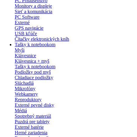
PC Príslušenstvo
Monitory a displeje
Sieť a komunikácia
PC Software
Externé
GPS navigácie
USB kľúče
Čítačky elektronických kníh
Tašky k notebookom
Myši
Klávesnice
Klávesnica + myš
Tašky k notebookom
Podložky pod myš
Chladiace podložky
Slúchadlá
Mikrofóny
Webkamery
Reproduktory
Externé pevné disky
Médiá
Spotrebný materiál
Puzdrá pre tablety
Externé batérie
Herné zariadenia