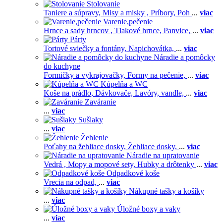
Stolovanie
Taniere a súpravy,
Misy a misky ,
Príbory,
Poh
...
viac
Varenie,pečenie
Hrnce a sady hrncov ,
Tlakové hrnce,
Panvice,
...
viac
Párty
Tortové sviečky a fontány,
Napichovátka,
...
viac
Náradie a pomôcky
do kuchyne
Formičky a vykrajovačky,
Formy na pečenie,
...
viac
Kúpelňa a WC
Koše na prádlo,
Dávkovače,
Lavóry, vandle,
...
viac
Zaváranie
...
viac
Sušiaky
...
viac
Žehlenie
Poťahy na žehliace dosky,
Žehliace dosky,
...
viac
Náradie na upratovanie
Vedrá ,
Mopy a mopové sety,
Hubky a drôtenky
...
viac
Odpadkové koše
Vrecia na odpad,
...
viac
Nákupné tašky a košíky
...
viac
Úložné boxy a vaky
...
viac