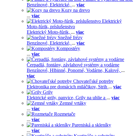
Benzínové,
Elektrické,
...
viac
Kozy na drevo
...
viac
Elektrický
Moto-fúrik, príslušenstvo
Elektrický Moto-fúrik,
...
viac
Snežné frézy
Benzínové,
Elektrické,
...
viac
Kompostéry
...
viac
Čerpadlá, fontány, závlahové systémy a vodárne
Benzínové,
Hlbinné,
Ponorné,
Vodárne,
Kalové,
...
viac
Chovateľské potreby
Elektronika pre domácich miláčikov,
Strih
...
viac
Grily
Elektrické grily, panvice,
Grily na uhlie a
...
viac
Zemné vrtáky
...
viac
Rozmetače
...
viac
Pareniská a skleníky
...
viac
Kvetináče a substráty