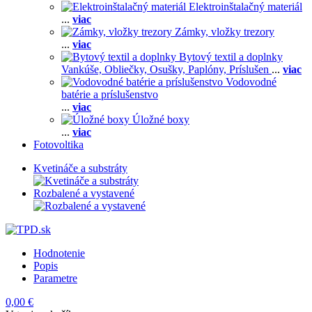
Elektroinštalačný materiál
...
viac
Zámky, vložky trezory
...
viac
Bytový textil a doplnky
Vankúše,
Obliečky,
Osušky,
Paplóny,
Príslušen
...
viac
Vodovodné
batérie a príslušenstvo
...
viac
Úložné boxy
...
viac
Fotovoltika
Kvetináče a substráty
Rozbalené a vystavené
Hodnotenie
Popis
Parametre
0,00 €