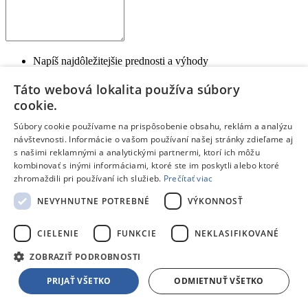
Napíš najdôležitejšie prednosti a výhody
Ktoré vlastnosti tohto produktu ťa potešili?
Každý bod napíš na nový riadok
Táto webová lokalita používa súbory
cookie.
Negatíva:
Súbory cookie používame na prispôsobenie obsahu, reklám a analýzu
návštevnosti. Informácie o vašom používaní našej stránky zdieľame aj
s našimi reklamnými a analytickými partnermi, ktorí ich môžu
kombinovať s inými informáciami, ktoré ste im poskytli alebo ktoré
zhromaždili pri používaní ich služieb.
Prečítať viac
Napíš slabé stránky a nevýhody produktu
NEVYHNUTNE POTREBNÉ
VÝKONNOSŤ
Čo by mohlo byť na produkte lepšie?
Každý bod napíš na nový riadok
Ak si s výrobkom 100% spokojný, toto políčko nevypĺňaj
CIELENIE
FUNKCIE
NEKLASIFIKOVANÉ
Zhrnutie:
*
ZOBRAZIŤ PODROBNOSTI
PRIJAŤ VŠETKO
ODMIETNUŤ VŠETKO