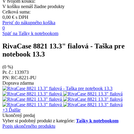
V tvojom košíku:
V košíku nemáš žiadne produkty
Celková suma:
0,00 €
s DPH
Prejsť do nákupného košíka
0
Späť na Tašky k notebookom
RivaCase 8821 13.3" fialová
- Taška pre
notebook 13.3
(0 %)
Pr. č.: 133973
PN: RC-8221-PU
Doprava zdarma
+3
Ďalšie
Ukončený predaj
Vyber si podobný produkt z kategórie:
Tašky k notebookom
Popis ukončeného produktu