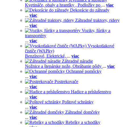
Kvetináče, obaly a hrantíky ,
Podložky po
...
viac
Dekorácie do záhrady
...
viac
Záhradné traktory, ridery
...
viac
Voziky, fúriky a
transportéry
...
viac
Vysokotlakové
čističe (WAPky)
Benzínové,
Elektrické,
...
viac
Záhradné náradie
Nožnice a štepárske nože,
Obrábanie pôdy
...
viac
Ochranné pomôcky
...
viac
Postrekovače
...
viac
Hadice a príslušenstvo
...
viac
Poštové schránky
...
viac
Záhradné domčeky
...
viac
Rebríky a schodíky