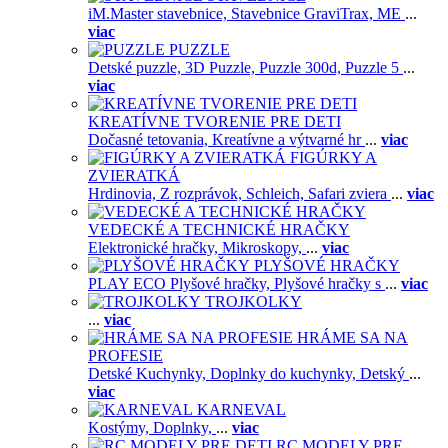
iM.Master stavebnice,
Stavebnice GraviTrax,
ME
...
viac
PUZZLE
Detské puzzle,
3D Puzzle,
Puzzle 300d,
Puzzle 5
...
viac
KREATÍVNE TVORENIE PRE DETI
Dočasné tetovania,
Kreatívne a výtvarné hr
...
viac
FIGÚRKY A
ZVIERATKÁ
Hrdinovia,
Z rozprávok,
Schleich,
Safari zviera
...
viac
VEDECKÉ A TECHNICKÉ HRAČKY
Elektronické hračky,
Mikroskopy,
...
viac
PLYŠOVÉ HRAČKY
PLAY ECO Plyšové hračky,
Plyšové hračky s
...
viac
TROJKOLKY
...
viac
HRÁME SA NA
PROFESIE
Detské Kuchynky,
Doplnky do kuchynky,
Detský
...
viac
KARNEVAL
Kostýmy,
Doplnky,
...
viac
RC MODELY PRE