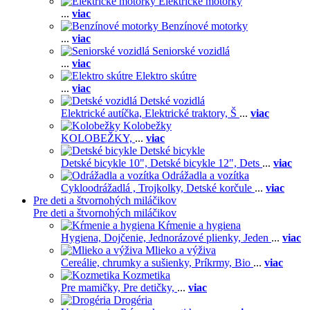
Elektrické motorky
...
viac
Benzínové motorky
...
viac
Seniorské vozidlá
...
viac
Elektro skútre
...
viac
Detské vozidlá
Elektrické autíčka,
Elektrické traktory,
Š
...
viac
Kolobežky
KOLOBEŽKY,
...
viac
Detské bicykle
Detské bicykle 10",
Detské bicykle 12",
Dets
...
viac
Odrážadla a vozítka
Cykloodrážadlá ,
Trojkolky,
Detské korčule
...
viac
Pre deti a štvornohých miláčikov
Pre deti a štvornohých miláčikov
Kŕmenie a hygiena
Hygiena,
Dojčenie,
Jednorázové plienky,
Jeden
...
viac
Mlieko a výživa
Cereálie, chrumky a sušienky,
Príkrmy,
Bio
...
viac
Kozmetika
Pre mamičky,
Pre detičky,
...
viac
Drogéria