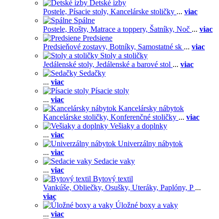
Detské izby
Postele,
Písacie stoly,
Kancelárske stoličky
...
viac
Spálne
Postele,
Rošty,
Matrace a toppery,
Šatníky,
Noč
...
viac
Predsiene
Predsieňové zostavy,
Botníky,
Samostatné sk
...
viac
Stoly a stoličky
Jedálenské stoly,
Jedálenské a barové stol
...
viac
Sedačky
...
viac
Písacie stoly
...
viac
Kancelársky nábytok
Kancelárske stoličky,
Konferenčné stoličky
...
viac
Vešiaky a doplnky
...
viac
Univerzálny nábytok
...
viac
Sedacie vaky
...
viac
Bytový textil
Vankúše,
Obliečky,
Osušky,
Uteráky,
Paplóny,
P
...
viac
Úložné boxy a vaky
...
viac