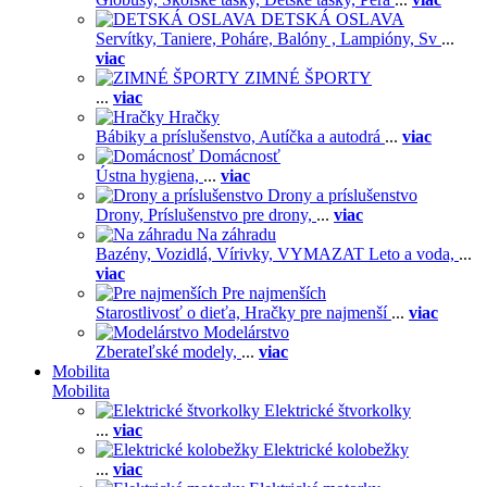
DETSKÁ OSLAVA
Servítky,
Taniere,
Poháre,
Balóny ,
Lampióny,
Sv
...
viac
ZIMNÉ ŠPORTY
...
viac
Hračky
Bábiky a príslušenstvo,
Autíčka a autodrá
...
viac
Domácnosť
Ústna hygiena,
...
viac
Drony a príslušenstvo
Drony,
Príslušenstvo pre drony,
...
viac
Na záhradu
Bazény,
Vozidlá,
Vírivky,
VYMAZAT Leto a voda,
...
viac
Pre najmenších
Starostlivosť o dieťa,
Hračky pre najmenší
...
viac
Modelárstvo
Zberateľské modely,
...
viac
Mobilita
Mobilita
Elektrické štvorkolky
...
viac
Elektrické kolobežky
...
viac