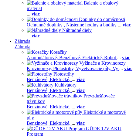
Balenie a obalový
material
...
viac
Doplnky do domácnosti
Ochranné doplnky ,
Nástenné hodiny a budíky
...
viac
Náhradné diely
...
viac
Záhrada
Záhrada
Kosačky
Akumulátorové,
Benzínové,
Elektrické,
Robot
...
viac
Vyžínače a Krovinorezy
Krovinorezy,
Plotostrihy,
Vyvetvovacie píly,
Vy
...
viac
Plotostrihy
Benzínové,
Elektrické,
...
viac
Kultivátory
Benzínové,
Elektrické,
...
viac
Prevzdušňovače
trávnikov
Benzínové,
Elektrické,
...
viac
Elektrické a motorové
píly
Benzínové,
Elektrické,
...
viac
GÜDE 12V AKU
Program