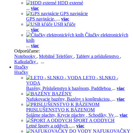
HDD externé
...
viac
GPS navigácie
GPS navigácie,
...
viac
USB kľúče
...
viac
Čítačky elektronických
kníh
...
viac
Odporúčame:
Notebooky
,
Mobilné Telefóny
,
Tablety a príslušenstvo
,
Kalkulačky
, ...
Hračky
Hračky
LETO - SLNKO -
VODA
Bazény,
Príslušenstvo k bazénom,
Paddleboa
...
viac
BAZÉNY
Nafukovacie bazény,
Bazény s konštrukciou,
...
viac
PRISLUŠENSTVO K BÁZENOM
Solárne plachty,
Krycie plachty ,
Schodíky,
Vy
...
viac
ŠPORT A ODDYCH
Letné športy a oddych ,
...
viac
NAFUKOVAČKY