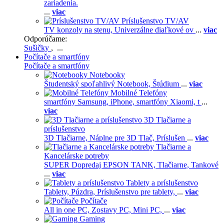
zariadenia.
...
viac
Príslušenstvo TV/AV
TV konzoly na stenu,
Univerzálne diaľkové ov
...
viac
Odporúčame:
Sušičky
, ...
Počítače a smartfóny
Počítače a smartfóny
Notebooky
Študentský spoľahlivý Notebook,
Štúdium
...
viac
Mobilné Telefóny
smartfóny Samsung,
iPhone,
smartfóny Xiaomi,
t
...
viac
3D Tlačiarne a
príslušenstvo
3D Tlačiarne,
Náplne pre 3D Tlač,
Príslušen
...
viac
Tlačiarne a
Kancelárske potreby
SUPER Dopredaj EPSON TANK,
Tlačiarne,
Tankové
...
viac
Tablety a príslušenstvo
Tablety,
Púzdra,
Príslušenstvo pre tablety,
...
viac
Počítače
All in one PC,
Zostavy PC,
Mini PC,
...
viac
Gaming