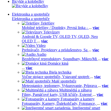
Bicykle a kolobežky
Elektronika a spotrebiče
Elektronika a spotrebiče
Telefóny
Mobilné telefóny / Doplnky,
Pevná linka -
...
viac
Televízory
Android & Google TV,
OLED TV,
QLED, Neo
QLED T
...
viac
Video
Prehrávače,
Projektory a príslušenstvo,
Sa
...
viac
Audio
Bezdrôtové reproduktory,
Soundbary,
Mikro/Mi
...
viac
Domáce kiná
...
viac
Biela technika
Voľne stojace spotrebiče,
Vstavané spotreb
...
viac
Malé spotrebiče
Meteostanice, teplomery,
Vykurovanie,
Príprava
...
viac
Multimédiá a zábava
Filmy,
Pamäťové karty,
USB kľúče,
Externé
...
viac
Fotoaparáty a kamery
Fotoaparáty,
Kamery,
Ďalekohľady,
Fotopasce,
...
viac
Inteligentné smart