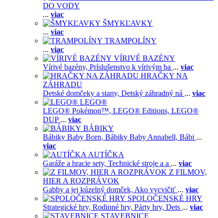
DO VODY
...
viac
ŠMYKĽAVKY
...
viac
TRAMPOLÍNY
...
viac
VÍRIVÉ BAZÉNY
Vírivé bazény,
Príslušenstvo k vírivým ba
...
viac
HRAČKY NA
ZÁHRADU
Detské domčeky a stany,
Detský záhradný ná
...
viac
LEGO®
LEGO® Pokémon™,
LEGO® Editions,
LEGO®
DUP
...
viac
BÁBIKY
Bábiky Baby Born,
Bábiky Baby Annabell,
Bábi
...
viac
AUTÍČKA
Garáže a hracie sety,
Technické stroje a a
...
viac
Z FILMOV,
HIER A ROZPRÁVOK
Gabby a jej kúzelný domček,
Ako vycvičiť
...
viac
SPOLOČENSKÉ HRY
Strategické hry,
Rodinné hry,
Párty hry,
Dets
...
viac
STAVEBNICE