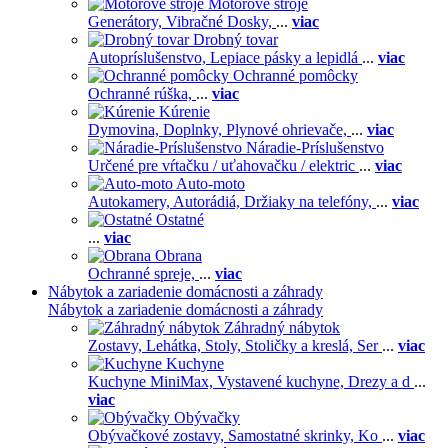
Motorové stroje
Generátory,
Vibračné Dosky,
...
viac
Drobný tovar
Autopríslušenstvo,
Lepiace pásky a lepidlá
...
viac
Ochranné pomôcky
Ochranné rúška,
...
viac
Kúrenie
Dymovina,
Doplnky,
Plynové ohrievače,
...
viac
Náradie-Príslušenstvo
Určené pre vŕtačku / uťahovačku / elektric
...
viac
Auto-moto
Autokamery,
Autorádiá,
Držiaky na telefóny,
...
viac
Ostatné
...
viac
Obrana
Ochranné spreje,
...
viac
Nábytok a zariadenie domácnosti a záhrady
Nábytok a zariadenie domácnosti a záhrady
Záhradný nábytok
Zostavy,
Lehátka,
Stoly,
Stoličky a kreslá,
Ser
...
viac
Kuchyne
Kuchyne MiniMax,
Vystavené kuchyne,
Drezy a d
...
viac
Obývačky
Obývačkové zostavy,
Samostatné skrinky,
Ko
...
viac