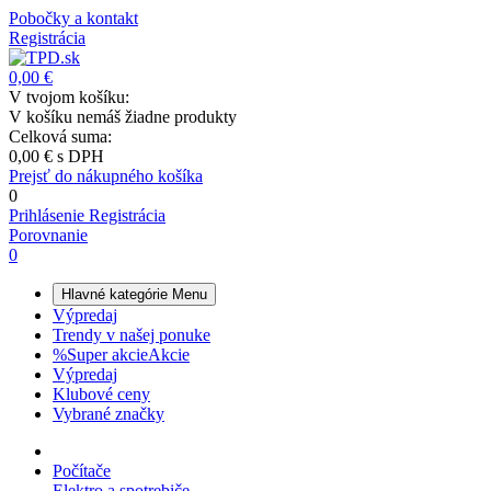
Pobočky a kontakt
Registrácia
0,00 €
V tvojom košíku:
V košíku nemáš žiadne produkty
Celková suma:
0,00 €
s DPH
Prejsť do nákupného košíka
0
Prihlásenie
Registrácia
Porovnanie
0
Hlavné kategórie
Menu
Výpredaj
Trendy v našej ponuke
%
Super akcie
Akcie
Výpredaj
Klubové ceny
Vybrané značky
Počítače
Elektro a spotrebiče