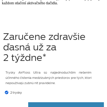
každom stlačení aktivačného tlačidla.
Zaručene zdravšie
ďasná už za
2 týždne*
Trysky AirFloss Ultra sú najjednoduchším riešením
účinného čistenia medzizubných priestorov pre tých, ktorí
nepoužívajú zubnú niť pravidelne.
2 trysky