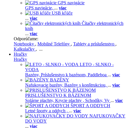
GPS navigácie
GPS navigácie,
...
viac
USB kľúče
...
viac
Čítačky elektronických
kníh
...
viac
Odporúčame:
Notebooky
,
Mobilné Telefóny
,
Tablety a príslušenstvo
,
Kalkulačky
, ...
Hračky
Hračky
LETO - SLNKO -
VODA
Bazény,
Príslušenstvo k bazénom,
Paddleboa
...
viac
BAZÉNY
Nafukovacie bazény,
Bazény s konštrukciou,
...
viac
PRISLUŠENSTVO K BÁZENOM
Solárne plachty,
Krycie plachty ,
Schodíky,
Vy
...
viac
ŠPORT A ODDYCH
Letné športy a oddych ,
...
viac
NAFUKOVAČKY
DO VODY
...
viac