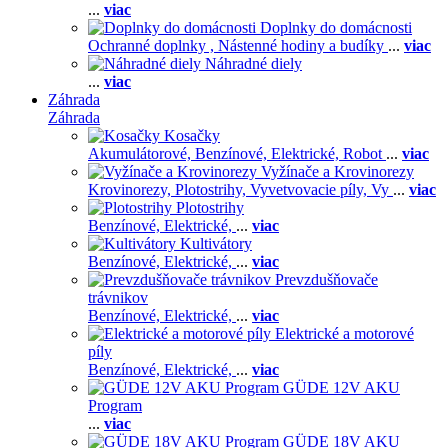
...
viac
Doplnky do domácnosti
Ochranné doplnky ,
Nástenné hodiny a budíky
...
viac
Náhradné diely
...
viac
Záhrada
Záhrada
Kosačky
Akumulátorové,
Benzínové,
Elektrické,
Robot
...
viac
Vyžínače a Krovinorezy
Krovinorezy,
Plotostrihy,
Vyvetvovacie píly,
Vy
...
viac
Plotostrihy
Benzínové,
Elektrické,
...
viac
Kultivátory
Benzínové,
Elektrické,
...
viac
Prevzdušňovače
trávnikov
Benzínové,
Elektrické,
...
viac
Elektrické a motorové
píly
Benzínové,
Elektrické,
...
viac
GÜDE 12V AKU
Program
...
viac
GÜDE 18V AKU