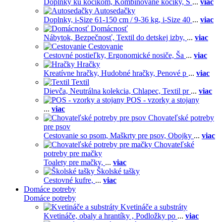
Doplnky ku kočíkom,
Kombinované kočíky,
S
...
viac
Autosedačky
Doplnky,
i-Size 61-150 cm / 9-36 kg,
i-Size 40
...
viac
Domácnosť
Nábytok,
Bezpečnosť,
Textil do detskej izby,
...
viac
Cestovanie
Cestovné postieľky,
Ergonomické nosiče,
Ša
...
viac
Hračky
Kreatívne hračky,
Hudobné hračky,
Penové p
...
viac
Textil
Dievča,
Neutrálna kolekcia,
Chlapec,
Textil pr
...
viac
POS - vzorky a stojany
...
viac
Chovateľské potreby
pre psov
Cestovanie so psom,
Maškrty pre psov,
Obojky
...
viac
Chovateľské
potreby pre mačky
Toalety pre mačky,
...
viac
Školské tašky
Cestovné kufre,
...
viac
Domáce potreby
Domáce potreby
Kvetináče a substráty
Kvetináče, obaly a hrantíky ,
Podložky po
...
viac