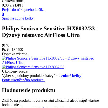
Celková suma:
0,00 €
s DPH
Prejsť do nákupného košíka
0
Späť na zubné kefky
Philips Sonicare Sensitive HX8032/33
-
Dýzový nástavec AirFloss Ultra
(0 %)
Pr. č.: 134499
Doprava zdarma
Ukončený predaj
Vyber si podobný produkt z kategórie:
zubné kefky
Popis ukončeného produktu
Hodnotenie produktu
Zisti čo na produkt hovoria ostatní zákazníci alebo napíš vlastné
hodnotenie ...