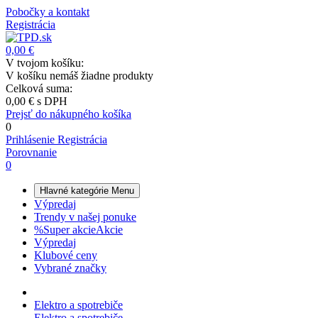
Pobočky a kontakt
Registrácia
0,00 €
V tvojom košíku:
V košíku nemáš žiadne produkty
Celková suma:
0,00 €
s DPH
Prejsť do nákupného košíka
0
Prihlásenie
Registrácia
Porovnanie
0
Hlavné kategórie
Menu
Výpredaj
Trendy v našej ponuke
%
Super akcie
Akcie
Výpredaj
Klubové ceny
Vybrané značky
Elektro a spotrebiče
Elektro a spotrebiče