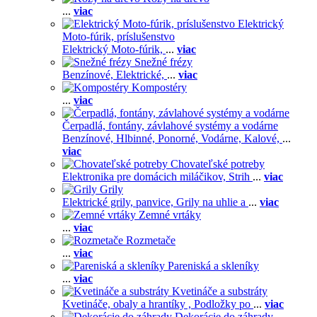
...
viac
Elektrický
Moto-fúrik, príslušenstvo
Elektrický Moto-fúrik,
...
viac
Snežné frézy
Benzínové,
Elektrické,
...
viac
Kompostéry
...
viac
Čerpadlá, fontány, závlahové systémy a vodárne
Benzínové,
Hlbinné,
Ponorné,
Vodárne,
Kalové,
...
viac
Chovateľské potreby
Elektronika pre domácich miláčikov,
Strih
...
viac
Grily
Elektrické grily, panvice,
Grily na uhlie a
...
viac
Zemné vrtáky
...
viac
Rozmetače
...
viac
Pareniská a skleníky
...
viac
Kvetináče a substráty
Kvetináče, obaly a hrantíky ,
Podložky po
...
viac
Dekorácie do záhrady