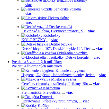
Benzínové motorky
...
viac
Seniorské vozidlá
...
viac
Elektro skútre
...
viac
Detské vozidlá
Elektrické autíčka,
Elektrické traktory,
Š
...
viac
Kolobežky
KOLOBEŽKY,
...
viac
Detské bicykle
Detské bicykle 10",
Detské bicykle 12",
Dets
...
viac
Odrážadla a vozítka
Cykloodrážadlá ,
Trojkolky,
Detské korčule
...
viac
Pre deti a štvornohých miláčikov
Pre deti a štvornohých miláčikov
Kŕmenie a hygiena
Hygiena,
Dojčenie,
Jednorázové plienky,
Jeden
...
viac
Mlieko a výživa
Cereálie, chrumky a sušienky,
Príkrmy,
Bio
...
viac
Kozmetika
Pre mamičky,
Pre detičky,
...
viac
Drogéria
Upratovanie,
Prípravky proti hmyzu,
...
viac
Kočíky