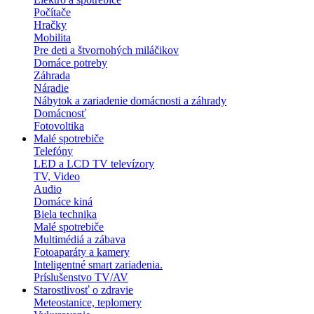
Počítače
Hračky
Mobilita
Pre deti a štvornohých miláčikov
Domáce potreby
Záhrada
Náradie
Nábytok a zariadenie domácnosti a záhrady
Domácnosť
Fotovoltika
Malé spotrebiče
Telefóny
LED a LCD TV televízory
TV, Video
Audio
Domáce kiná
Biela technika
Malé spotrebiče
Multimédiá a zábava
Fotoaparáty a kamery
Inteligentné smart zariadenia.
Príslušenstvo TV/AV
Starostlivosť o zdravie
Meteostanice, teplomery