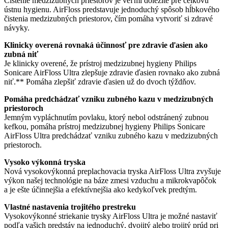
Čistenie medzizubných priestorov je veľmi dôležité pre celkovú
ústnu hygienu. AirFloss predstavuje jednoduchý spôsob hĺbkového
čistenia medzizubných priestorov, čím pomáha vytvoriť si zdravé
návyky.
Klinicky overená rovnaká účinnosť pre zdravie ďasien ako
zubná niť
Je klinicky overené, že prístroj medzizubnej hygieny Philips
Sonicare AirFloss Ultra zlepšuje zdravie ďasien rovnako ako zubná
niť.** Pomáha zlepšiť zdravie ďasien už do dvoch týždňov.
Pomáha predchádzať vzniku zubného kazu v medzizubných
priestoroch
Jemným vypláchnutím povlaku, ktorý nebol odstránený zubnou
kefkou, pomáha prístroj medzizubnej hygieny Philips Sonicare
AirFloss Ultra predchádzať vzniku zubného kazu v medzizubných
priestoroch.
Vysoko výkonná tryska
Nová vysokovýkonná preplachovacia tryska AirFloss Ultra zvyšuje
výkon našej technológie na báze zmesi vzduchu a mikrokvapôčok
a je ešte účinnejšia a efektívnejšia ako kedykoľvek predtým.
Vlastné nastavenia trojitého prestreku
Vysokovýkonné striekanie trysky AirFloss Ultra je možné nastaviť
podľa vašich predstáv na jednoduchý, dvojitý alebo trojitý prúd pri