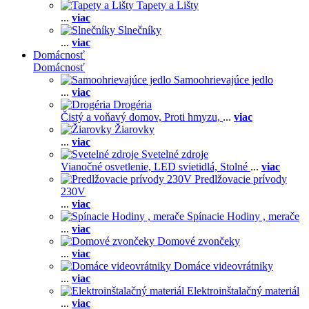
Tapety a Lišty
...
viac
Slnečníky
...
viac
Domácnosť
Domácnosť
Samoohrievajúce jedlo
...
viac
Drogéria
Čistý a voňavý domov,
Proti hmyzu,
...
viac
Žiarovky
...
viac
Svetelné zdroje
Vianočné osvetlenie,
LED svietidlá,
Stolné
...
viac
Predlžovacie prívody
230V
...
viac
Spínacie Hodiny , merače
...
viac
Domové zvončeky
...
viac
Domáce videovrátniky
...
viac
Elektroinštalačný materiál
...
viac