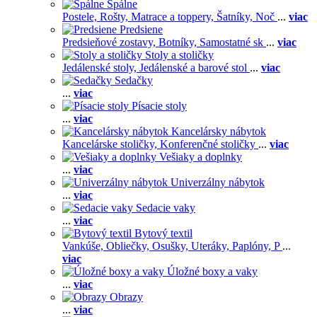
Spálne
Postele,
Rošty,
Matrace a toppery,
Šatníky,
Noč
...
viac
Predsiene
Predsieňové zostavy,
Botníky,
Samostatné sk
...
viac
Stoly a stoličky
Jedálenské stoly,
Jedálenské a barové stol
...
viac
Sedačky
...
viac
Písacie stoly
...
viac
Kancelársky nábytok
Kancelárske stoličky,
Konferenčné stoličky
...
viac
Vešiaky a doplnky
...
viac
Univerzálny nábytok
...
viac
Sedacie vaky
...
viac
Bytový textil
Vankúše,
Obliečky,
Osušky,
Uteráky,
Paplóny,
P
...
viac
Úložné boxy a vaky
...
viac
Obrazy
...
viac