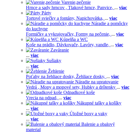
Varenie,pečenie
Hrnce a sady hrncov ,
Tlakové hrnce,
Panvice,
...
viac
Párty
Tortové sviečky a fontány,
Napichovátka,
...
viac
Náradie a pomôcky
do kuchyne
Formičky a vykrajovačky,
Formy na pečenie,
...
viac
Kúpelňa a WC
Koše na prádlo,
Dávkovače,
Lavóry, vandle,
...
viac
Zaváranie
...
viac
Sušiaky
...
viac
Žehlenie
Poťahy na žehliace dosky,
Žehliace dosky,
...
viac
Náradie na upratovanie
Vedrá ,
Mopy a mopové sety,
Hubky a drôtenky
...
viac
Odpadkové koše
Vrecia na odpad,
...
viac
Nákupné tašky a košíky
...
viac
Úložné boxy a vaky
...
viac
Balenie a obalový
material