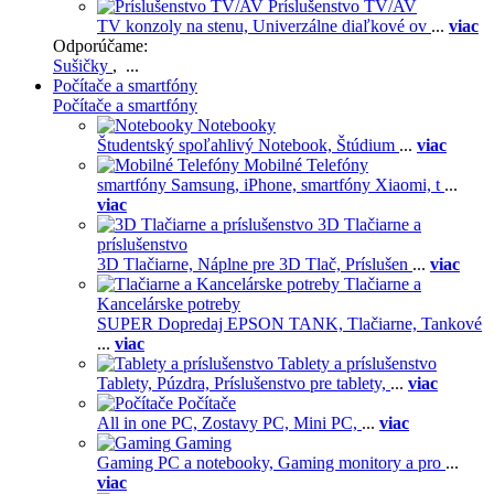
Príslušenstvo TV/AV
TV konzoly na stenu,
Univerzálne diaľkové ov
...
viac
Odporúčame:
Sušičky
, ...
Počítače a smartfóny
Počítače a smartfóny
Notebooky
Študentský spoľahlivý Notebook,
Štúdium
...
viac
Mobilné Telefóny
smartfóny Samsung,
iPhone,
smartfóny Xiaomi,
t
...
viac
3D Tlačiarne a
príslušenstvo
3D Tlačiarne,
Náplne pre 3D Tlač,
Príslušen
...
viac
Tlačiarne a
Kancelárske potreby
SUPER Dopredaj EPSON TANK,
Tlačiarne,
Tankové
...
viac
Tablety a príslušenstvo
Tablety,
Púzdra,
Príslušenstvo pre tablety,
...
viac
Počítače
All in one PC,
Zostavy PC,
Mini PC,
...
viac
Gaming
Gaming PC a notebooky,
Gaming monitory a pro
...
viac