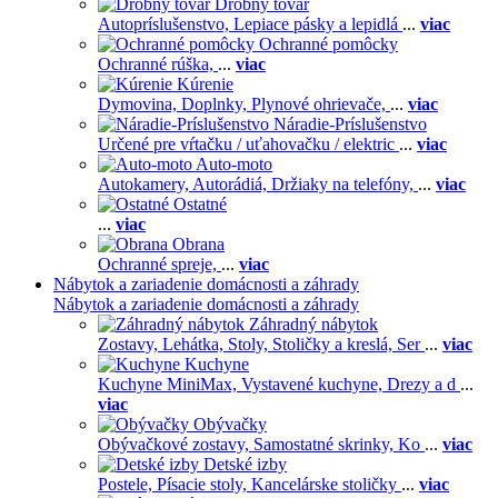
Drobný tovar
Autopríslušenstvo,
Lepiace pásky a lepidlá
...
viac
Ochranné pomôcky
Ochranné rúška,
...
viac
Kúrenie
Dymovina,
Doplnky,
Plynové ohrievače,
...
viac
Náradie-Príslušenstvo
Určené pre vŕtačku / uťahovačku / elektric
...
viac
Auto-moto
Autokamery,
Autorádiá,
Držiaky na telefóny,
...
viac
Ostatné
...
viac
Obrana
Ochranné spreje,
...
viac
Nábytok a zariadenie domácnosti a záhrady
Nábytok a zariadenie domácnosti a záhrady
Záhradný nábytok
Zostavy,
Lehátka,
Stoly,
Stoličky a kreslá,
Ser
...
viac
Kuchyne
Kuchyne MiniMax,
Vystavené kuchyne,
Drezy a d
...
viac
Obývačky
Obývačkové zostavy,
Samostatné skrinky,
Ko
...
viac
Detské izby
Postele,
Písacie stoly,
Kancelárske stoličky
...
viac