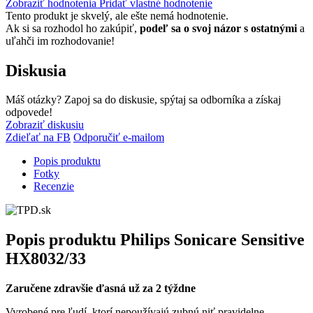
Zobraziť hodnotenia
Pridať vlastné hodnotenie
Tento produkt je skvelý, ale ešte nemá hodnotenie.
Ak si sa rozhodol ho zakúpiť,
podeľ sa o svoj názor s ostatnými
a
uľahči im rozhodovanie!
Diskusia
Máš otázky? Zapoj sa do diskusie, spýtaj sa odborníka a získaj
odpovede!
Zobraziť diskusiu
Zdieľať na FB
Odporučiť e-mailom
Popis produktu
Fotky
Recenzie
Popis produktu
Philips Sonicare Sensitive
HX8032/33
Zaručene zdravšie ďasná už za 2 týždne
Vyrobené pre ľudí, ktorí nepoužívajú zubnú niť pravidelne