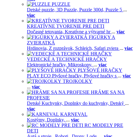
PUZZLE
Detské puzzle,
3D Puzzle,
Puzzle 300d,
Puzzle 5
...
viac
KREATÍVNE TVORENIE PRE DETI
Dočasné tetovania,
Kreatívne a výtvarné hr
...
viac
FIGÚRKY A
ZVIERATKÁ
Hrdinovia,
Z rozprávok,
Schleich,
Safari zviera
...
viac
VEDECKÉ A TECHNICKÉ HRAČKY
Elektronické hračky,
Mikroskopy,
...
viac
PLYŠOVÉ HRAČKY
PLAY ECO Plyšové hračky,
Plyšové hračky s
...
viac
TROJKOLKY
...
viac
HRÁME SA NA
PROFESIE
Detské Kuchynky,
Doplnky do kuchynky,
Detský
...
viac
KARNEVAL
Kostýmy,
Doplnky,
...
viac
RC MODELY PRE
DETI
Autá a stroje ,
Roboti ,
Drony,
Lode,
...
viac