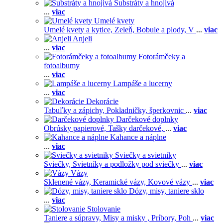
Substráty a hnojivá
...
viac
Umelé kvety
Umelé kvety a kytice,
Zeleň,
Bobule a plody,
V
...
viac
Anjeli
...
viac
Fotorámčeky a
fotoalbumy
...
viac
Lampáše a lucerny
...
viac
Dekorácie
Tabuľky a zápichy,
Pokladničky, šperkovnic
...
viac
Darčekové doplnky
Obrúsky papierové,
Tašky darčekové,
...
viac
Kahance a náplne
...
viac
Sviečky a svietniky
Sviečky,
Svietníky a podložky pod sviečky
...
viac
Vázy
Sklenené vázy,
Keramické vázy,
Kovové vázy
...
viac
Dózy, misy, taniere sklo
...
viac
Stolovanie
Taniere a súpravy,
Misy a misky ,
Príbory,
Poh
...
viac