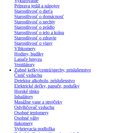
Vykurovanie
Príprava jedál a nápojov
Starostlivosť o dieťa
Starostlivosť o domácnosť
Starostlivosť o nechty
Starostlivosť o prádlo
Starostlivosť o telo a krásu
Starostlivosť o zdravie
Starostlivosť o vlasy
Vlhkomery
Hodiny, budíky
Lapače hmyzu
Ventilátory
Zubné kefky/centrá/sprchy, prislušenstvo
Čistič vzduchu
Detektor alkoholu, príslušenstvo
Elektrické dečky, papuče, podušky
Horské slnko
Inhalátory
Masážne vane a strojčeky
Odvlhčovač vzduchu
Osobné teplomery
Osobné váhy
tlakomery
Vyhrievacia podložka