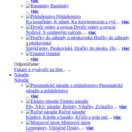
...
viac
Bandasky
...
viac
Príslušenstvo
Ku kosačkám,
K pílam,
Ku krovinorezom a vyž
...
viac
Drviče vetiev a ovocia
Nožové,
S ozubeným valcom,
...
viac
Hračky do záhrady
a pieskoviská
Šmykľavky,
Pieskoviská,
Hračky do piesku,
Ho
...
viac
Ostatné
...
viac
Odporúčame:
Fukáre a vysávače na líste
, ...
Náradie
Náradie
Pneumatické
náradie a príslušenstvo
...
viac
Elektro náradie
Píly,
AKU náradie,
Brúsky,
Vŕtačky,
Zváračky
...
viac
Ručné náradie
Kladivá,
Kliešte a hasáky,
Kľúče a gola sad
...
viac
Motorové stroje
Generátory,
Vibračné Dosky,
...
viac