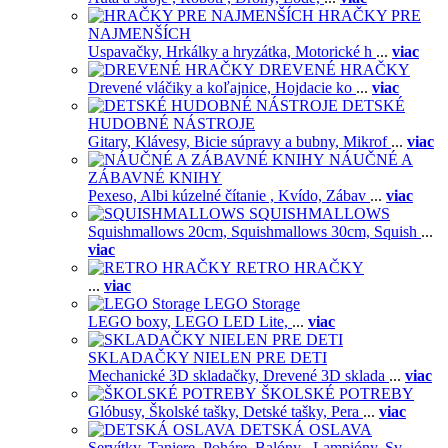
HRAČKY PRE
NAJMENŠÍCH
Uspavačky,
Hrkálky a hryzátka,
Motorické h
...
viac
DREVENÉ HRAČKY
Drevené vláčiky a koľajnice,
Hojdacie ko
...
viac
DETSKÉ
HUDOBNÉ NÁSTROJE
Gitary,
Klávesy,
Bicie súpravy a bubny,
Mikrof
...
viac
NÁUČNÉ A
ZÁBAVNÉ KNIHY
Pexeso,
Albi kúzelné čítanie ,
Kvído,
Zábav
...
viac
SQUISHMALLOWS
Squishmallows 20cm,
Squishmallows 30cm,
Squish
...
viac
RETRO HRAČKY
...
viac
LEGO Storage
LEGO boxy,
LEGO LED Lite,
...
viac
SKLADAČKY NIELEN PRE DETI
Mechanické 3D skladačky,
Drevené 3D sklada
...
viac
ŠKOLSKÉ POTREBY
Glóbusy,
Školské tašky,
Detské tašky,
Pera
...
viac
DETSKÁ OSLAVA
Servítky,
Taniere,
Poháre,
Balóny ,
Lampióny,
Sv
...