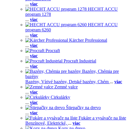
...
viac
HECHT ACCU
program 1278
...
viac
HECHT ACCU
program 6260
...
viac
Kärcher Professional
...
viac
Procraft
...
viac
Procraft Industrial
...
viac
Bazény, Chémia pre
bazény
Bazény,
Vírivé bazény,
Detské bazény,
Chém
...
viac
Zemné valce
...
viac
Cirkulárky
...
viac
Štiepačky na drevo
...
viac
Fukáre a vysávače na líste
Benzínové,
Elektrické,
...
viac
Kozy na drevo