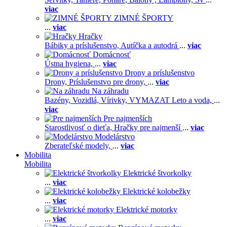
viac
ZIMNÉ ŠPORTY
...
viac
Hračky
Bábiky a príslušenstvo,
Autíčka a autodrá
...
viac
Domácnosť
Ústna hygiena,
...
viac
Drony a príslušenstvo
Drony,
Príslušenstvo pre drony,
...
viac
Na záhradu
Bazény,
Vozidlá,
Vírivky,
VYMAZAT Leto a voda,
...
viac
Pre najmenších
Starostlivosť o dieťa,
Hračky pre najmenší
...
viac
Modelárstvo
Zberateľské modely,
...
viac
Mobilita
Mobilita
Elektrické štvorkolky
...
viac
Elektrické kolobežky
...
viac
Elektrické motorky
...
viac