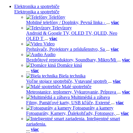
Elektronika a spotrebiče
Elektronika a spotrebiče
Telefóny
Mobilné telefóny / Doplnky,
Pevná linka -
...
viac
Televízory
Android & Google TV,
OLED TV,
QLED, Neo
QLED T
...
viac
Video
Prehrávače,
Projektory a príslušenstvo,
Sa
...
viac
Audio
Bezdrôtové reproduktory,
Soundbary,
Mikro/Mi
...
viac
Domáce kiná
...
viac
Biela technika
Voľne stojace spotrebiče,
Vstavané spotreb
...
viac
Malé spotrebiče
Meteostanice, teplomery,
Vykurovanie,
Príprava
...
viac
Multimédiá a zábava
Filmy,
Pamäťové karty,
USB kľúče,
Externé
...
viac
Fotoaparáty a kamery
Fotoaparáty,
Kamery,
Ďalekohľady,
Fotopasce,
...
viac
Inteligentné smart
zariadenia.
...
viac