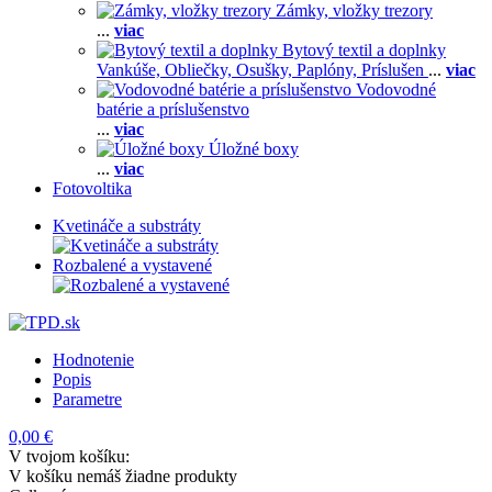
Zámky, vložky trezory
...
viac
Bytový textil a doplnky
Vankúše,
Obliečky,
Osušky,
Paplóny,
Príslušen
...
viac
Vodovodné
batérie a príslušenstvo
...
viac
Úložné boxy
...
viac
Fotovoltika
Kvetináče a substráty
Rozbalené a vystavené
Hodnotenie
Popis
Parametre
0,00 €
V tvojom košíku:
V košíku nemáš žiadne produkty