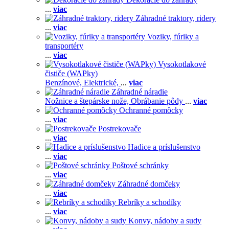
...
viac
Záhradné traktory, ridery
...
viac
Voziky, fúriky a
transportéry
...
viac
Vysokotlakové
čističe (WAPky)
Benzínové,
Elektrické,
...
viac
Záhradné náradie
Nožnice a štepárske nože,
Obrábanie pôdy
...
viac
Ochranné pomôcky
...
viac
Postrekovače
...
viac
Hadice a príslušenstvo
...
viac
Poštové schránky
...
viac
Záhradné domčeky
...
viac
Rebríky a schodíky
...
viac
Konvy, nádoby a sudy