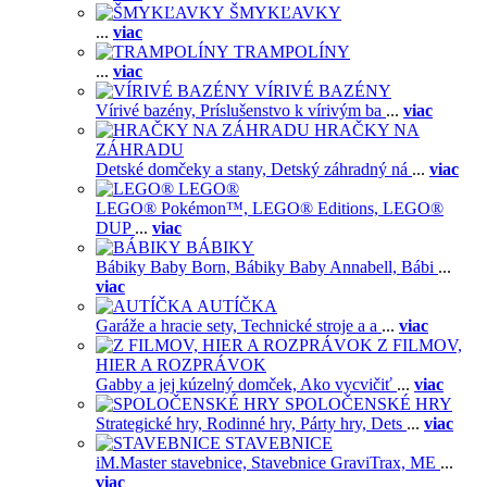
ŠMYKĽAVKY
...
viac
TRAMPOLÍNY
...
viac
VÍRIVÉ BAZÉNY
Vírivé bazény,
Príslušenstvo k vírivým ba
...
viac
HRAČKY NA
ZÁHRADU
Detské domčeky a stany,
Detský záhradný ná
...
viac
LEGO®
LEGO® Pokémon™,
LEGO® Editions,
LEGO®
DUP
...
viac
BÁBIKY
Bábiky Baby Born,
Bábiky Baby Annabell,
Bábi
...
viac
AUTÍČKA
Garáže a hracie sety,
Technické stroje a a
...
viac
Z FILMOV,
HIER A ROZPRÁVOK
Gabby a jej kúzelný domček,
Ako vycvičiť
...
viac
SPOLOČENSKÉ HRY
Strategické hry,
Rodinné hry,
Párty hry,
Dets
...
viac
STAVEBNICE
iM.Master stavebnice,
Stavebnice GraviTrax,
ME
...
viac