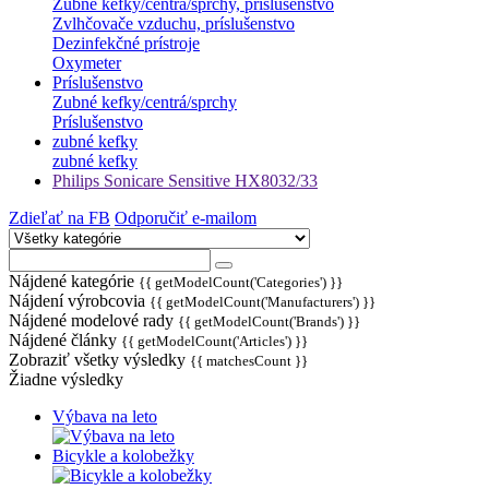
Zubné kefky/centrá/sprchy, prislušenstvo
Zvlhčovače vzduchu, príslušenstvo
Dezinfekčné prístroje
Oxymeter
Príslušenstvo
Zubné kefky/centrá/sprchy
Príslušenstvo
zubné kefky
zubné kefky
Philips Sonicare Sensitive HX8032/33
Zdieľať na FB
Odporučiť e-mailom
Nájdené kategórie
{{ getModelCount('Categories') }}
Nájdení výrobcovia
{{ getModelCount('Manufacturers') }}
Nájdené modelové rady
{{ getModelCount('Brands') }}
Nájdené články
{{ getModelCount('Articles') }}
Zobraziť všetky výsledky
{{ matchesCount }}
Žiadne výsledky
Výbava na leto
Bicykle a kolobežky