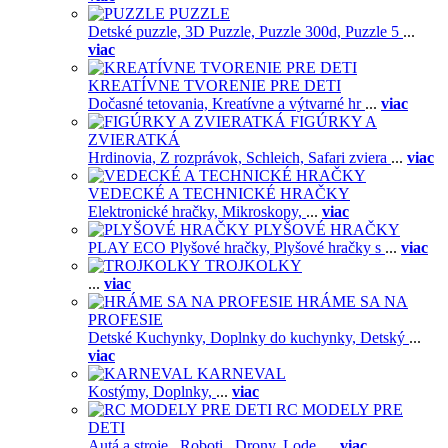
PUZZLE
Detské puzzle,
3D Puzzle,
Puzzle 300d,
Puzzle 5
...
viac
KREATÍVNE TVORENIE PRE DETI
Dočasné tetovania,
Kreatívne a výtvarné hr
...
viac
FIGÚRKY A
ZVIERATKÁ
Hrdinovia,
Z rozprávok,
Schleich,
Safari zviera
...
viac
VEDECKÉ A TECHNICKÉ HRAČKY
Elektronické hračky,
Mikroskopy,
...
viac
PLYŠOVÉ HRAČKY
PLAY ECO Plyšové hračky,
Plyšové hračky s
...
viac
TROJKOLKY
...
viac
HRÁME SA NA
PROFESIE
Detské Kuchynky,
Doplnky do kuchynky,
Detský
...
viac
KARNEVAL
Kostýmy,
Doplnky,
...
viac
RC MODELY PRE
DETI
Autá a stroje ,
Roboti ,
Drony,
Lode,
...
viac