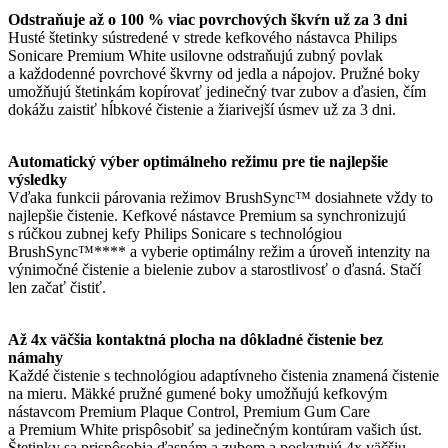
Odstraňuje až o 100 % viac povrchových škvŕn už za 3 dni
Husté štetinky sústredené v strede kefkového nástavca Philips
Sonicare Premium White usilovne odstraňujú zubný povlak
a každodenné povrchové škvrny od jedla a nápojov. Pružné boky
umožňujú štetinkám kopírovať jedinečný tvar zubov a ďasien, čím
dokážu zaistiť hĺbkové čistenie a žiarivejší úsmev už za 3 dni.
Automatický výber optimálneho režimu pre tie najlepšie
výsledky
Vďaka funkcii párovania režimov BrushSync™ dosiahnete vždy to
najlepšie čistenie. Kefkové nástavce Premium sa synchronizujú
s rúčkou zubnej kefy Philips Sonicare s technológiou
BrushSync™**** a vyberie optimálny režim a úroveň intenzity na
výnimočné čistenie a bielenie zubov a starostlivosť o ďasná. Stačí
len začať čistiť.
Až 4x väčšia kontaktná plocha na dôkladné čistenie bez
námahy
Každé čistenie s technológiou adaptívneho čistenia znamená čistenie
na mieru. Mäkké pružné gumené boky umožňujú kefkovým
nástavcom Premium Plaque Control, Premium Gum Care
a Premium White prispôsobiť sa jedinečným kontúram vašich úst.
Štetinky sa prispôsobia ďasnám a zubom a poskytujú 4x väčšiu