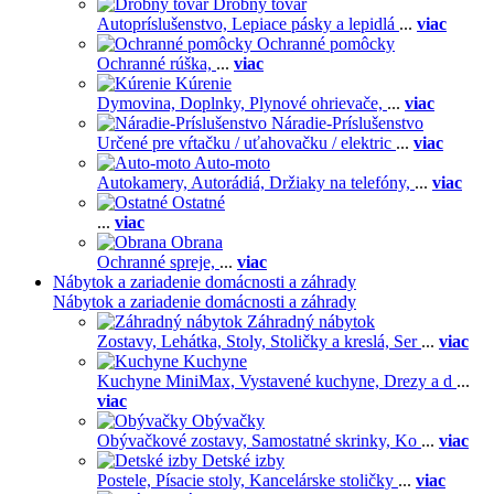
Drobný tovar
Autopríslušenstvo,
Lepiace pásky a lepidlá
...
viac
Ochranné pomôcky
Ochranné rúška,
...
viac
Kúrenie
Dymovina,
Doplnky,
Plynové ohrievače,
...
viac
Náradie-Príslušenstvo
Určené pre vŕtačku / uťahovačku / elektric
...
viac
Auto-moto
Autokamery,
Autorádiá,
Držiaky na telefóny,
...
viac
Ostatné
...
viac
Obrana
Ochranné spreje,
...
viac
Nábytok a zariadenie domácnosti a záhrady
Nábytok a zariadenie domácnosti a záhrady
Záhradný nábytok
Zostavy,
Lehátka,
Stoly,
Stoličky a kreslá,
Ser
...
viac
Kuchyne
Kuchyne MiniMax,
Vystavené kuchyne,
Drezy a d
...
viac
Obývačky
Obývačkové zostavy,
Samostatné skrinky,
Ko
...
viac
Detské izby
Postele,
Písacie stoly,
Kancelárske stoličky
...
viac