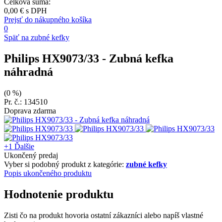
Celková suma:
0,00 €
s DPH
Prejsť do nákupného košíka
0
Späť na zubné kefky
Philips HX9073/33
- Zubná kefka
náhradná
(0 %)
Pr. č.: 134510
Doprava zdarma
+1
Ďalšie
Ukončený predaj
Vyber si podobný produkt z kategórie:
zubné kefky
Popis ukončeného produktu
Hodnotenie produktu
Zisti čo na produkt hovoria ostatní zákazníci alebo napíš vlastné