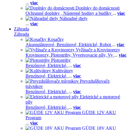
...
viac
Doplnky do domácnosti
Ochranné doplnky ,
Nástenné hodiny a budíky
...
viac
Náhradné diely
...
viac
Záhrada
Záhrada
Kosačky
Akumulátorové,
Benzínové,
Elektrické,
Robot
...
viac
Vyžínače a Krovinorezy
Krovinorezy,
Plotostrihy,
Vyvetvovacie píly,
Vy
...
viac
Plotostrihy
Benzínové,
Elektrické,
...
viac
Kultivátory
Benzínové,
Elektrické,
...
viac
Prevzdušňovače
trávnikov
Benzínové,
Elektrické,
...
viac
Elektrické a motorové
píly
Benzínové,
Elektrické,
...
viac
GÜDE 12V AKU
Program
...
viac
GÜDE 18V AKU