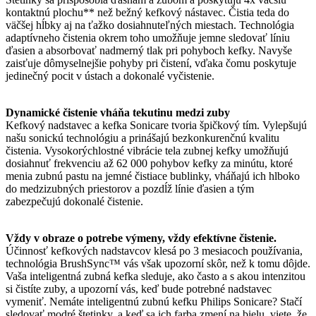
kontaktnú plochu** než bežný kefkový nástavec. Čistia teda do
väčšej hĺbky aj na ťažko dosiahnuteľných miestach. Technológia
adaptívneho čistenia okrem toho umožňuje jemne sledovať líniu
ďasien a absorbovať nadmerný tlak pri pohyboch kefky. Navyše
zaisťuje dômyselnejšie pohyby pri čistení, vďaka čomu poskytuje
jedinečný pocit v ústach a dokonalé vyčistenie.
Dynamické čistenie vháňa tekutinu medzi zuby
Kefkový nadstavec a kefka Sonicare tvoria špičkový tím. Vylepšujú
našu sonickú technológiu a prinášajú bezkonkurenčnú kvalitu
čistenia. Vysokorýchlostné vibrácie tela zubnej kefky umožňujú
dosiahnuť frekvenciu až 62 000 pohybov kefky za minútu, ktoré
menia zubnú pastu na jemné čistiace bublinky, vháňajú ich hlboko
do medzizubných priestorov a pozdĺž línie ďasien a tým
zabezpečujú dokonalé čistenie.
Vždy v obraze o potrebe výmeny, vždy efektívne čistenie.
Účinnosť kefkových nadstavcov klesá po 3 mesiacoch používania,
technológia BrushSync™ vás však upozorní skôr, než k tomu dôjde.
Vaša inteligentná zubná kefka sleduje, ako často a s akou intenzitou
si čistíte zuby, a upozorní vás, keď bude potrebné nadstavec
vymeniť. Nemáte inteligentnú zubnú kefku Philips Sonicare? Stačí
sledovať modré štetinky, a keď sa ich farba zmení na bielu, viete, že