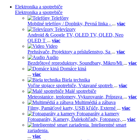
Elektronika a spotrebiče
Elektronika a spotrebiče
Telefóny
Mobilné telefóny / Doplnky,
Pevná linka -
...
viac
Televízory
Android & Google TV,
OLED TV,
QLED, Neo
QLED T
...
viac
Video
Prehrávače,
Projektory a príslušenstvo,
Sa
...
viac
Audio
Bezdrôtové reproduktory,
Soundbary,
Mikro/Mi
...
viac
Domáce kiná
...
viac
Biela technika
Voľne stojace spotrebiče,
Vstavané spotreb
...
viac
Malé spotrebiče
Meteostanice, teplomery,
Vykurovanie,
Príprava
...
viac
Multimédiá a zábava
Filmy,
Pamäťové karty,
USB kľúče,
Externé
...
viac
Fotoaparáty a kamery
Fotoaparáty,
Kamery,
Ďalekohľady,
Fotopasce,
...
viac
Inteligentné smart
zariadenia.
...
viac