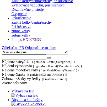
Zubné kefky/centrá/sprchy, prislušenstvo
Zvlhčovače vzduchu, príslušenstvo
Dezinfekčné prístroje
Oxymeter
Príslušenstvo
Zubné kefky/centrá/sprchy
Príslušenstvo
zubné kefky
zubné kefky
Philips HX9073/33
Zdieľať na FB
Odporučiť e-mailom
Nájdené kategórie
{{ getModelCount('Categories') }}
Nájdení výrobcovia
{{ getModelCount('Manufacturers') }}
Nájdené modelové rady
{{ getModelCount('Brands') }}
Nájdené články
{{ getModelCount('Articles') }}
Zobraziť všetky výsledky
{{ matchesCount }}
Žiadne výsledky
Výbava na leto
Bicykle a kolobežky