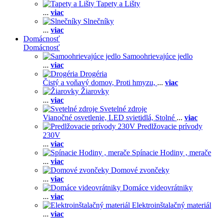
Tapety a Lišty
...
viac
Slnečníky
...
viac
Domácnosť
Domácnosť
Samoohrievajúce jedlo
...
viac
Drogéria
Čistý a voňavý domov,
Proti hmyzu,
...
viac
Žiarovky
...
viac
Svetelné zdroje
Vianočné osvetlenie,
LED svietidlá,
Stolné
...
viac
Predlžovacie prívody
230V
...
viac
Spínacie Hodiny , merače
...
viac
Domové zvončeky
...
viac
Domáce videovrátniky
...
viac
Elektroinštalačný materiál
...
viac