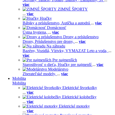
viac
ZIMNÉ ŠPORTY
...
viac
Hračky
Bábiky a príslušenstvo,
Autíčka a autodrá
...
viac
Domácnosť
Ústna hygiena,
...
viac
Drony a príslušenstvo
Drony,
Príslušenstvo pre drony,
...
viac
Na záhradu
Bazény,
Vozidlá,
Vírivky,
VYMAZAT Leto a voda,
...
viac
Pre najmenších
Starostlivosť o dieťa,
Hračky pre najmenší
...
viac
Modelárstvo
Zberateľské modely,
...
viac
Mobilita
Mobilita
Elektrické štvorkolky
...
viac
Elektrické kolobežky
...
viac
Elektrické motorky
...
viac