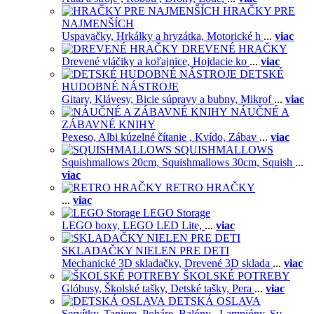
HRAČKY PRE
NAJMENŠÍCH
Uspavačky,
Hrkálky a hryzátka,
Motorické h
...
viac
DREVENÉ HRAČKY
Drevené vláčiky a koľajnice,
Hojdacie ko
...
viac
DETSKÉ
HUDOBNÉ NÁSTROJE
Gitary,
Klávesy,
Bicie súpravy a bubny,
Mikrof
...
viac
NÁUČNÉ A
ZÁBAVNÉ KNIHY
Pexeso,
Albi kúzelné čítanie ,
Kvído,
Zábav
...
viac
SQUISHMALLOWS
Squishmallows 20cm,
Squishmallows 30cm,
Squish
...
viac
RETRO HRAČKY
...
viac
LEGO Storage
LEGO boxy,
LEGO LED Lite,
...
viac
SKLADAČKY NIELEN PRE DETI
Mechanické 3D skladačky,
Drevené 3D sklada
...
viac
ŠKOLSKÉ POTREBY
Glóbusy,
Školské tašky,
Detské tašky,
Pera
...
viac
DETSKÁ OSLAVA
Servítky,
Taniere,
Poháre,
Balóny ,
Lampióny,
Sv
...