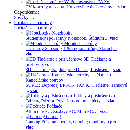
Príslušenstvo TV/AV
TV konzoly na stenu,
Univerzálne diaľkové ov
...
viac
Odporúčame:
Sušičky
, ...
Počítače a smartfóny
Počítače a smartfóny
Notebooky
Študentský spoľahlivý Notebook,
Štúdium
...
viac
Mobilné Telefóny
smartfóny Samsung,
iPhone,
smartfóny Xiaomi,
t
...
viac
3D Tlačiarne a
príslušenstvo
3D Tlačiarne,
Náplne pre 3D Tlač,
Príslušen
...
viac
Tlačiarne a
Kancelárske potreby
SUPER Dopredaj EPSON TANK,
Tlačiarne,
Tankové
...
viac
Tablety a príslušenstvo
Tablety,
Púzdra,
Príslušenstvo pre tablety,
...
viac
Počítače
All in one PC,
Zostavy PC,
Mini PC,
...
viac
Gaming
Gaming PC a notebooky,
Gaming monitory a pro
...
viac