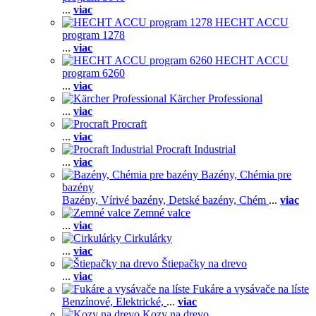
...
viac
HECHT ACCU
program 1278
...
viac
HECHT ACCU
program 6260
...
viac
Kärcher Professional
...
viac
Procraft
...
viac
Procraft Industrial
...
viac
Bazény, Chémia pre
bazény
Bazény,
Vírivé bazény,
Detské bazény,
Chém
...
viac
Zemné valce
...
viac
Cirkulárky
...
viac
Štiepačky na drevo
...
viac
Fukáre a vysávače na líste
Benzínové,
Elektrické,
...
viac
Kozy na drevo