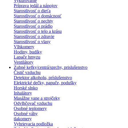
Vykurovanie
Príprava jedál a nápojov
Starostlivosť o dieťa
Starostlivosť o domácnosť
Starostlivosť o nechty
Starostlivosť o prádlo
Starostlivosť o telo a krásu
Starostlivosť o zdravie
Starostlivosť o vlasy
Vlhkomery
Hodiny, budíky
Lapače hmyzu
Ventilátory
Zubné kefky/centrá/sprchy, prislušenstvo
Čistič vzduchu
Detektor alkoholu, príslušenstvo
Elektrické dečky, papuče, podušky
Horské slnko
Inhalátory
Masážne vane a strojčeky
Odvlhčovač vzduchu
Osobné teplomery
Osobné váhy
tlakomery
Vyhrievacia podložka