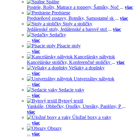
Spálne
Postele,
Rošty,
Matrace a toppery,
Šatníky,
Noč
...
viac
Predsiene
Predsieňové zostavy,
Botníky,
Samostatné sk
...
viac
Stoly a stoličky
Jedálenské stoly,
Jedálenské a barové stol
...
viac
Sedačky
...
viac
Písacie stoly
...
viac
Kancelársky nábytok
Kancelárske stoličky,
Konferenčné stoličky
...
viac
Vešiaky a doplnky
...
viac
Univerzálny nábytok
...
viac
Sedacie vaky
...
viac
Bytový textil
Vankúše,
Obliečky,
Osušky,
Uteráky,
Paplóny,
P
...
viac
Úložné boxy a vaky
...
viac
Obrazy
...
viac