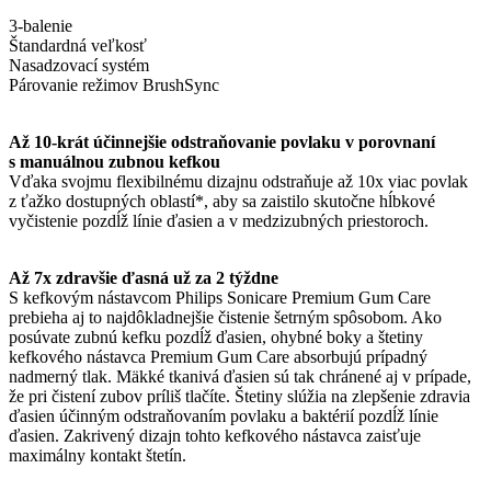
3-balenie
Štandardná veľkosť
Nasadzovací systém
Párovanie režimov BrushSync
Až 10-krát účinnejšie odstraňovanie povlaku v porovnaní
s manuálnou zubnou kefkou
Vďaka svojmu flexibilnému dizajnu odstraňuje až 10x viac povlak
z ťažko dostupných oblastí*, aby sa zaistilo skutočne hĺbkové
vyčistenie pozdĺž línie ďasien a v medzizubných priestoroch.
Až 7x zdravšie ďasná už za 2 týždne
S kefkovým nástavcom Philips Sonicare Premium Gum Care
prebieha aj to najdôkladnejšie čistenie šetrným spôsobom. Ako
posúvate zubnú kefku pozdĺž ďasien, ohybné boky a štetiny
kefkového nástavca Premium Gum Care absorbujú prípadný
nadmerný tlak. Mäkké tkanivá ďasien sú tak chránené aj v prípade,
že pri čistení zubov príliš tlačíte. Štetiny slúžia na zlepšenie zdravia
ďasien účinným odstraňovaním povlaku a baktérií pozdĺž línie
ďasien. Zakrivený dizajn tohto kefkového nástavca zaisťuje
maximálny kontakt štetín.