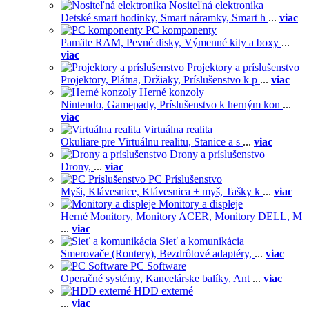
Nositeľná elektronika
Detské smart hodinky,
Smart náramky,
Smart h
...
viac
PC komponenty
Pamäte RAM,
Pevné disky,
Výmenné kity a boxy
...
viac
Projektory a príslušenstvo
Projektory,
Plátna,
Držiaky,
Príslušenstvo k p
...
viac
Herné konzoly
Nintendo,
Gamepady,
Príslušenstvo k herným kon
...
viac
Virtuálna realita
Okuliare pre Virtuálnu realitu,
Stanice a s
...
viac
Drony a príslušenstvo
Drony,
...
viac
PC Príslušenstvo
Myši,
Klávesnice,
Klávesnica + myš,
Tašky k
...
viac
Monitory a displeje
Herné Monitory,
Monitory ACER,
Monitory DELL,
M
...
viac
Sieť a komunikácia
Smerovače (Routery),
Bezdrôtové adaptéry,
...
viac
PC Software
Operačné systémy,
Kancelárske balíky,
Ant
...
viac
HDD externé
...
viac