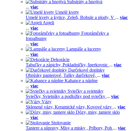
Substráty a hnojivá
...
viac
Umelé kvety
Umelé kvety a kytice,
Zeleň,
Bobule a plody,
V
...
viac
Anjeli
...
viac
Fotorámčeky a
fotoalbumy
...
viac
Lampáše a lucerny
...
viac
Dekorácie
Tabuľky a zápichy,
Pokladničky, šperkovnic
...
viac
Darčekové doplnky
Obrúsky papierové,
Tašky darčekové,
...
viac
Kahance a náplne
...
viac
Sviečky a svietniky
Sviečky,
Svietníky a podložky pod sviečky
...
viac
Vázy
Sklenené vázy,
Keramické vázy,
Kovové vázy
...
viac
Dózy, misy, taniere sklo
...
viac
Stolovanie
Taniere a súpravy,
Misy a misky ,
Príbory,
Poh
...
viac