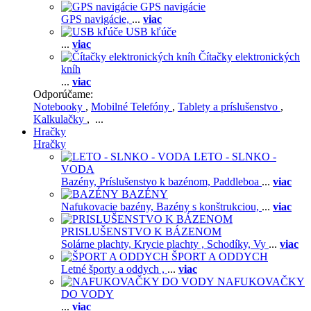
GPS navigácie
GPS navigácie,
...
viac
USB kľúče
...
viac
Čítačky elektronických
kníh
...
viac
Odporúčame:
Notebooky
,
Mobilné Telefóny
,
Tablety a príslušenstvo
,
Kalkulačky
, ...
Hračky
Hračky
LETO - SLNKO -
VODA
Bazény,
Príslušenstvo k bazénom,
Paddleboa
...
viac
BAZÉNY
Nafukovacie bazény,
Bazény s konštrukciou,
...
viac
PRISLUŠENSTVO K BÁZENOM
Solárne plachty,
Krycie plachty ,
Schodíky,
Vy
...
viac
ŠPORT A ODDYCH
Letné športy a oddych ,
...
viac
NAFUKOVAČKY
DO VODY
...
viac