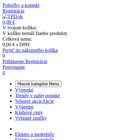
Pobočky a kontakt
Registrácia
0,00 €
V tvojom košíku:
V košíku nemáš žiadne produkty
Celková suma:
0,00 €
s DPH
Prejsť do nákupného košíka
0
Prihlásenie
Registrácia
Porovnanie
0
Hlavné kategórie
Menu
Výpredaj
Trendy v našej ponuke
%
Super akcie
Akcie
Výpredaj
Klubové ceny
Vybrané značky
Elektro a spotrebiče
Elektro a spotrebiče