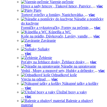
Varenie,pečenie
Hrnce a sady hrncov ,
Tlakové hrnce,
Panvice,
...
viac
Párty
Tortové sviečky a fontány,
Napichovátka,
...
viac
Náradie a pomôcky
do kuchyne
Formičky a vykrajovačky,
Formy na pečenie,
...
viac
Kúpelňa a WC
Koše na prádlo,
Dávkovače,
Lavóry, vandle,
...
viac
Zaváranie
...
viac
Sušiaky
...
viac
Žehlenie
Poťahy na žehliace dosky,
Žehliace dosky,
...
viac
Náradie na upratovanie
Vedrá ,
Mopy a mopové sety,
Hubky a drôtenky
...
viac
Odpadkové koše
Vrecia na odpad,
...
viac
Nákupné tašky a košíky
...
viac
Úložné boxy a vaky
...
viac
Balenie a obalový
material