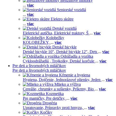
Benzínové motorky
...
viac
Seniorské vozidlá
...
viac
Elektro skútre
...
viac
Detské vozidlá
Elektrické autíčka,
Elektrické traktory,
Š
...
viac
Kolobežky
KOLOBEŽKY,
...
viac
Detské bicykle
Detské bicykle 10",
Detské bicykle 12",
Dets
...
viac
Odrážadla a vozítka
Cykloodrážadlá ,
Trojkolky,
Detské korčule
...
viac
Pre deti a štvornohých miláčikov
Pre deti a štvornohých miláčikov
Kŕmenie a hygiena
Hygiena,
Dojčenie,
Jednorázové plienky,
Jeden
...
viac
Mlieko a výživa
Cereálie, chrumky a sušienky,
Príkrmy,
Bio
...
viac
Kozmetika
Pre mamičky,
Pre detičky,
...
viac
Drogéria
Upratovanie,
Prípravky proti hmyzu,
...
viac
Kočíky