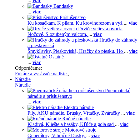
...
viac
Bandasky
...
viac
Príslušenstvo
Ku kosačkám,
K pílam,
Ku krovinorezom a vyž
...
viac
Drviče vetiev a ovocia
Nožové,
S ozubeným valcom,
...
viac
Hračky do záhrady
a pieskoviská
Šmykľavky,
Pieskoviská,
Hračky do piesku,
Ho
...
viac
Ostatné
...
viac
Odporúčame:
Fukáre a vysávače na líste
, ...
Náradie
Náradie
Pneumatické
náradie a príslušenstvo
...
viac
Elektro náradie
Píly,
AKU náradie,
Brúsky,
Vŕtačky,
Zváračky
...
viac
Ručné náradie
Kladivá,
Kliešte a hasáky,
Kľúče a gola sad
...
viac
Motorové stroje
Generátory,
Vibračné Dosky,
...
viac