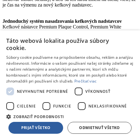
je čas na výmenu za nový kefkový nadstavec.
Jednoduchý systém nasadzovania kefkových nadstavcov
Kefkové nástavce Premium Plaque Control, Premium White
a Premium Gum Care sa jednoducho nasadia na telo zubnej kefky
Philips Sonicare a pevne zaistia na mieste. Výmena kefkového
Táto webová lokalita používa súbory
nástavca je ľahká – stačí ho odpojiť. Vďaka nášmu nasadzovaciemu
cookie.
dizajnu sa kefkový nástavec hravo udržiava a čistí. Kefkový
nástavec Premium možno nasadiť na telá všetkých zubných kefiek
Súbory cookie používame na prispôsobenie obsahu, reklám a analýzu
okrem modelov PowerUp Battery a Essence.
návštevnosti. Informácie o vašom používaní našej stránky zdieľame aj
s našimi reklamnými a analytickými partnermi, ktorí ich môžu
kombinovať s inými informáciami, ktoré ste im poskytli alebo ktoré
Dôkladnejšie
zhromaždili pri používaní ich služieb.
Prečítať viac
NEVYHNUTNE POTREBNÉ
VÝKONNOSŤ
čistenie, zdravšie
ďasná a belšie zuby
CIELENIE
FUNKCIE
NEKLASIFIKOVANÉ
ZOBRAZIŤ PODROBNOSTI
PRIJAŤ VŠETKO
ODMIETNUŤ VŠETKO
Kefkový nástavec C3 Premium Plaque Defense poskytuje
až 10-násobne účinnejšie odstránenie zubného povlaku*