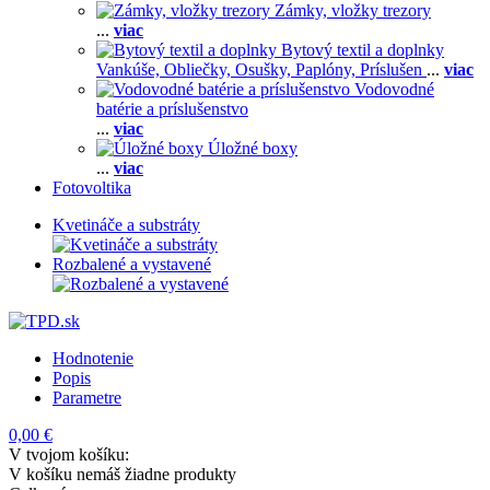
Zámky, vložky trezory
...
viac
Bytový textil a doplnky
Vankúše,
Obliečky,
Osušky,
Paplóny,
Príslušen
...
viac
Vodovodné
batérie a príslušenstvo
...
viac
Úložné boxy
...
viac
Fotovoltika
Kvetináče a substráty
Rozbalené a vystavené
Hodnotenie
Popis
Parametre
0,00 €
V tvojom košíku:
V košíku nemáš žiadne produkty