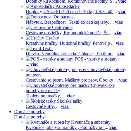
Doplnky ku kočíkom,
Kombinované kočíky,
S
...
viac
Autosedačky
Doplnky,
i-Size 61-150 cm / 9-36 kg,
i-Size 40
...
viac
Domácnosť
Nábytok,
Bezpečnosť,
Textil do detskej izby,
...
viac
Cestovanie
Cestovné postieľky,
Ergonomické nosiče,
Ša
...
viac
Hračky
Kreatívne hračky,
Hudobné hračky,
Penové p
...
viac
Textil
Dievča,
Neutrálna kolekcia,
Chlapec,
Textil pr
...
viac
POS - vzorky a stojany
...
viac
Chovateľské potreby
pre psov
Cestovanie so psom,
Maškrty pre psov,
Obojky
...
viac
Chovateľské
potreby pre mačky
Toalety pre mačky,
...
viac
Školské tašky
Cestovné kufre,
...
viac
Domáce potreby
Domáce potreby
Kvetináče a substráty
Kvetináče, obaly a hrantíky ,
Podložky po
...
viac