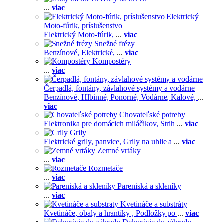
...
viac
Elektrický
Moto-fúrik, príslušenstvo
Elektrický Moto-fúrik,
...
viac
Snežné frézy
Benzínové,
Elektrické,
...
viac
Kompostéry
...
viac
Čerpadlá, fontány, závlahové systémy a vodárne
Benzínové,
Hlbinné,
Ponorné,
Vodárne,
Kalové,
...
viac
Chovateľské potreby
Elektronika pre domácich miláčikov,
Strih
...
viac
Grily
Elektrické grily, panvice,
Grily na uhlie a
...
viac
Zemné vrtáky
...
viac
Rozmetače
...
viac
Pareniská a skleníky
...
viac
Kvetináče a substráty
Kvetináče, obaly a hrantíky ,
Podložky po
...
viac
Dekorácie do záhrady