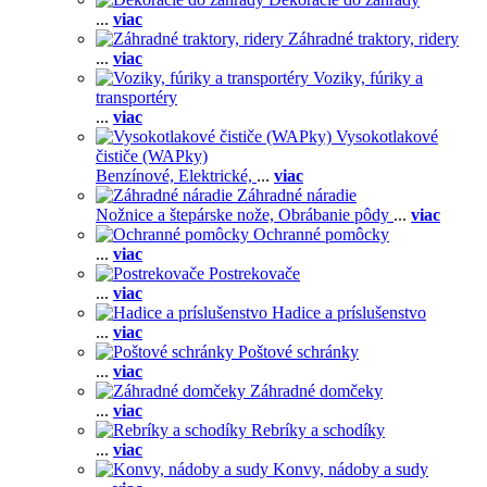
...
viac
Záhradné traktory, ridery
...
viac
Voziky, fúriky a
transportéry
...
viac
Vysokotlakové
čističe (WAPky)
Benzínové,
Elektrické,
...
viac
Záhradné náradie
Nožnice a štepárske nože,
Obrábanie pôdy
...
viac
Ochranné pomôcky
...
viac
Postrekovače
...
viac
Hadice a príslušenstvo
...
viac
Poštové schránky
...
viac
Záhradné domčeky
...
viac
Rebríky a schodíky
...
viac
Konvy, nádoby a sudy