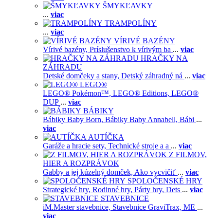
ŠMYKĽAVKY
...
viac
TRAMPOLÍNY
...
viac
VÍRIVÉ BAZÉNY
Vírivé bazény,
Príslušenstvo k vírivým ba
...
viac
HRAČKY NA
ZÁHRADU
Detské domčeky a stany,
Detský záhradný ná
...
viac
LEGO®
LEGO® Pokémon™,
LEGO® Editions,
LEGO®
DUP
...
viac
BÁBIKY
Bábiky Baby Born,
Bábiky Baby Annabell,
Bábi
...
viac
AUTÍČKA
Garáže a hracie sety,
Technické stroje a a
...
viac
Z FILMOV,
HIER A ROZPRÁVOK
Gabby a jej kúzelný domček,
Ako vycvičiť
...
viac
SPOLOČENSKÉ HRY
Strategické hry,
Rodinné hry,
Párty hry,
Dets
...
viac
STAVEBNICE
iM.Master stavebnice,
Stavebnice GraviTrax,
ME
...
viac