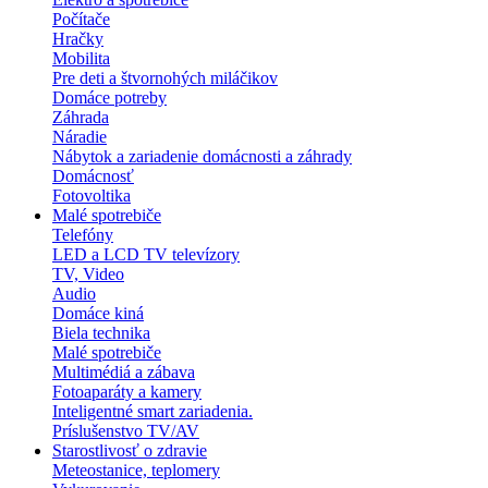
Počítače
Hračky
Mobilita
Pre deti a štvornohých miláčikov
Domáce potreby
Záhrada
Náradie
Nábytok a zariadenie domácnosti a záhrady
Domácnosť
Fotovoltika
Malé spotrebiče
Telefóny
LED a LCD TV televízory
TV, Video
Audio
Domáce kiná
Biela technika
Malé spotrebiče
Multimédiá a zábava
Fotoaparáty a kamery
Inteligentné smart zariadenia.
Príslušenstvo TV/AV
Starostlivosť o zdravie
Meteostanice, teplomery