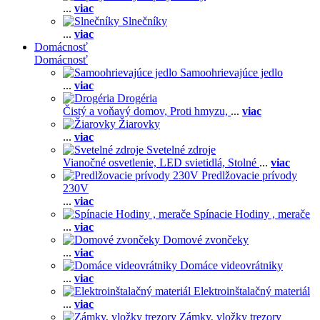
...
viac
Slnečníky
...
viac
Domácnosť
Domácnosť
Samoohrievajúce jedlo
...
viac
Drogéria
Čistý a voňavý domov,
Proti hmyzu,
...
viac
Žiarovky
...
viac
Svetelné zdroje
Vianočné osvetlenie,
LED svietidlá,
Stolné
...
viac
Predlžovacie prívody
230V
...
viac
Spínacie Hodiny , merače
...
viac
Domové zvončeky
...
viac
Domáce videovrátniky
...
viac
Elektroinštalačný materiál
...
viac
Zámky, vložky trezory