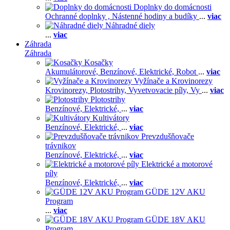
Doplnky do domácnosti
Ochranné doplnky ,
Nástenné hodiny a budíky
...
viac
Náhradné diely
...
viac
Záhrada
Záhrada
Kosačky
Akumulátorové,
Benzínové,
Elektrické,
Robot
...
viac
Vyžínače a Krovinorezy
Krovinorezy,
Plotostrihy,
Vyvetvovacie píly,
Vy
...
viac
Plotostrihy
Benzínové,
Elektrické,
...
viac
Kultivátory
Benzínové,
Elektrické,
...
viac
Prevzdušňovače
trávnikov
Benzínové,
Elektrické,
...
viac
Elektrické a motorové
píly
Benzínové,
Elektrické,
...
viac
GÜDE 12V AKU
Program
...
viac
GÜDE 18V AKU
Program