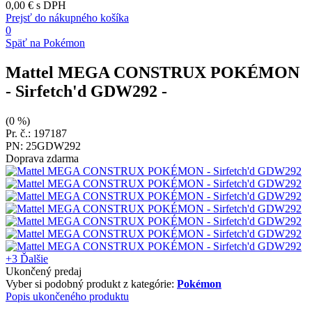
0,00 €
s DPH
Prejsť do nákupného košíka
0
Späť na Pokémon
Mattel MEGA CONSTRUX POKÉMON
- Sirfetch'd GDW292
-
(0 %)
Pr. č.: 197187
PN: 25GDW292
Doprava zdarma
+3
Ďalšie
Ukončený predaj
Vyber si podobný produkt z kategórie:
Pokémon
Popis ukončeného produktu