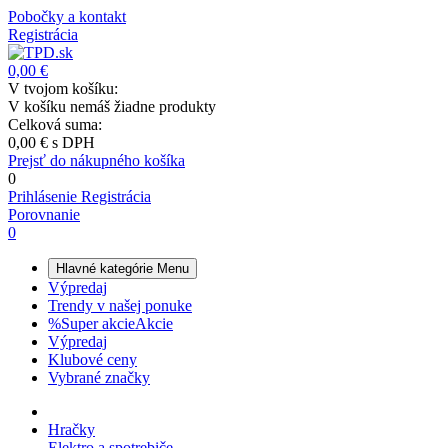
Pobočky a kontakt
Registrácia
0,00 €
V tvojom košíku:
V košíku nemáš žiadne produkty
Celková suma:
0,00 €
s DPH
Prejsť do nákupného košíka
0
Prihlásenie
Registrácia
Porovnanie
0
Hlavné kategórie
Menu
Výpredaj
Trendy v našej ponuke
%
Super akcie
Akcie
Výpredaj
Klubové ceny
Vybrané značky
Hračky
Elektro a spotrebiče