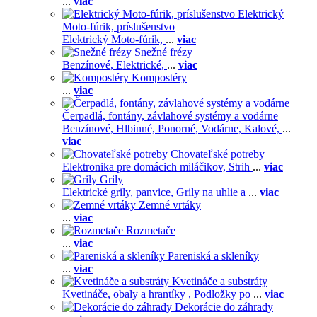
...
viac
Elektrický
Moto-fúrik, príslušenstvo
Elektrický Moto-fúrik,
...
viac
Snežné frézy
Benzínové,
Elektrické,
...
viac
Kompostéry
...
viac
Čerpadlá, fontány, závlahové systémy a vodárne
Benzínové,
Hlbinné,
Ponorné,
Vodárne,
Kalové,
...
viac
Chovateľské potreby
Elektronika pre domácich miláčikov,
Strih
...
viac
Grily
Elektrické grily, panvice,
Grily na uhlie a
...
viac
Zemné vrtáky
...
viac
Rozmetače
...
viac
Pareniská a skleníky
...
viac
Kvetináče a substráty
Kvetináče, obaly a hrantíky ,
Podložky po
...
viac
Dekorácie do záhrady