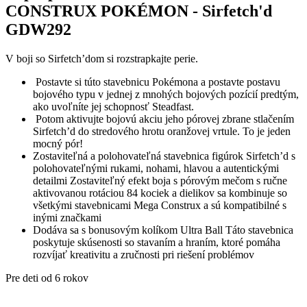
CONSTRUX POKÉMON - Sirfetch'd
GDW292
V boji so Sirfetch’dom si rozstrapkajte perie.
Postavte si túto stavebnicu Pokémona a postavte postavu
bojového typu v jednej z mnohých bojových pozícií predtým,
ako uvoľníte jej schopnosť Steadfast.
Potom aktivujte bojovú akciu jeho pórovej zbrane stlačením
Sirfetch’d do stredového hrotu oranžovej vrtule. To je jeden
mocný pór!
Zostaviteľná a polohovateľná stavebnica figúrok Sirfetch’d s
polohovateľnými rukami, nohami, hlavou a autentickými
detailmi Zostaviteľný efekt boja s pórovým mečom s ručne
aktivovanou rotáciou 84 kociek a dielikov sa kombinuje so
všetkými stavebnicami Mega Construx a sú kompatibilné s
inými značkami
Dodáva sa s bonusovým kolíkom Ultra Ball Táto stavebnica
poskytuje skúsenosti so stavaním a hraním, ktoré pomáha
rozvíjať kreativitu a zručnosti pri riešení problémov
Pre deti od 6 rokov