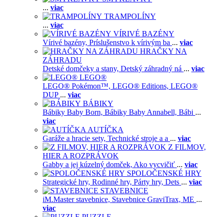
...
viac
TRAMPOLÍNY
...
viac
VÍRIVÉ BAZÉNY
Vírivé bazény,
Príslušenstvo k vírivým ba
...
viac
HRAČKY NA
ZÁHRADU
Detské domčeky a stany,
Detský záhradný ná
...
viac
LEGO®
LEGO® Pokémon™,
LEGO® Editions,
LEGO®
DUP
...
viac
BÁBIKY
Bábiky Baby Born,
Bábiky Baby Annabell,
Bábi
...
viac
AUTÍČKA
Garáže a hracie sety,
Technické stroje a a
...
viac
Z FILMOV,
HIER A ROZPRÁVOK
Gabby a jej kúzelný domček,
Ako vycvičiť
...
viac
SPOLOČENSKÉ HRY
Strategické hry,
Rodinné hry,
Párty hry,
Dets
...
viac
STAVEBNICE
iM.Master stavebnice,
Stavebnice GraviTrax,
ME
...
viac
PUZZLE