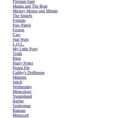
Fireman Sam
Masha and The Bear
Mickey Mouse and Minnie
The Smurfs
Fortnite
Paw Patrol
Frozen
Cars
Star Wars
L.O.L.
My Little Pony
Trolls
Bing
Harry Potter
Peppa Pig
Gabby's Dollhouse
Minions
Stitch
Wednesday
Miraculous
Yummiland
Barbie
Spiderman
Batman
Minecraft