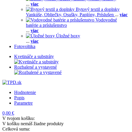
...
viac
Bytový textil a doplnky
Vankúše,
Obliečky,
Osušky,
Paplóny,
Príslušen
...
viac
Vodovodné
batérie a príslušenstvo
...
viac
Úložné boxy
...
viac
Fotovoltika
Kvetináče a substráty
Rozbalené a vystavené
Hodnotenie
Popis
Parametre
0,00 €
V tvojom košíku:
V košíku nemáš žiadne produkty
Celková suma: