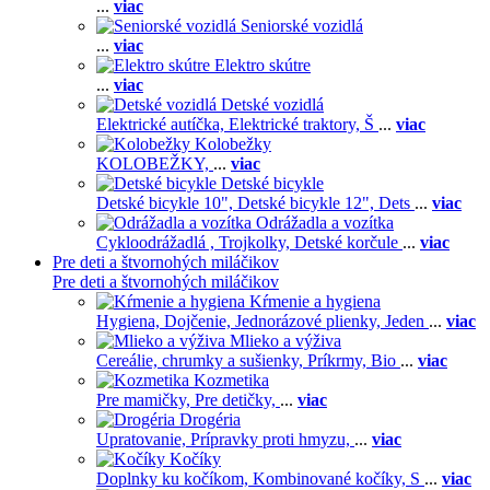
...
viac
Seniorské vozidlá
...
viac
Elektro skútre
...
viac
Detské vozidlá
Elektrické autíčka,
Elektrické traktory,
Š
...
viac
Kolobežky
KOLOBEŽKY,
...
viac
Detské bicykle
Detské bicykle 10",
Detské bicykle 12",
Dets
...
viac
Odrážadla a vozítka
Cykloodrážadlá ,
Trojkolky,
Detské korčule
...
viac
Pre deti a štvornohých miláčikov
Pre deti a štvornohých miláčikov
Kŕmenie a hygiena
Hygiena,
Dojčenie,
Jednorázové plienky,
Jeden
...
viac
Mlieko a výživa
Cereálie, chrumky a sušienky,
Príkrmy,
Bio
...
viac
Kozmetika
Pre mamičky,
Pre detičky,
...
viac
Drogéria
Upratovanie,
Prípravky proti hmyzu,
...
viac
Kočíky
Doplnky ku kočíkom,
Kombinované kočíky,
S
...
viac