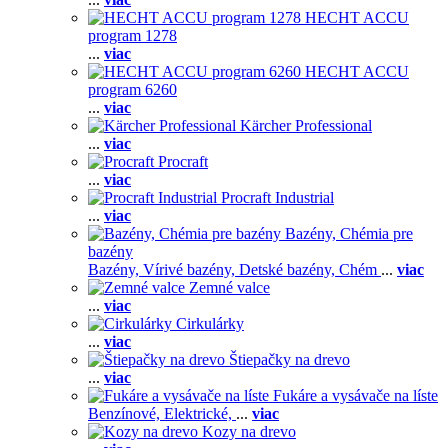
HECHT ACCU
program 1278
...
viac
HECHT ACCU
program 6260
...
viac
Kärcher Professional
...
viac
Procraft
...
viac
Procraft Industrial
...
viac
Bazény, Chémia pre
bazény
Bazény,
Vírivé bazény,
Detské bazény,
Chém
...
viac
Zemné valce
...
viac
Cirkulárky
...
viac
Štiepačky na drevo
...
viac
Fukáre a vysávače na líste
Benzínové,
Elektrické,
...
viac
Kozy na drevo