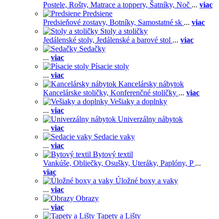
Postele,
Rošty,
Matrace a toppery,
Šatníky,
Noč
...
viac
Predsiene
Predsieňové zostavy,
Botníky,
Samostatné sk
...
viac
Stoly a stoličky
Jedálenské stoly,
Jedálenské a barové stol
...
viac
Sedačky
...
viac
Písacie stoly
...
viac
Kancelársky nábytok
Kancelárske stoličky,
Konferenčné stoličky
...
viac
Vešiaky a doplnky
...
viac
Univerzálny nábytok
...
viac
Sedacie vaky
...
viac
Bytový textil
Vankúše,
Obliečky,
Osušky,
Uteráky,
Paplóny,
P
...
viac
Úložné boxy a vaky
...
viac
Obrazy
...
viac
Tapety a Lišty