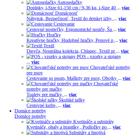
Autosedačky
Doplnky,
i-Size 61-150 cm / 9-36 kg,
i-Size 40
...
viac
Domácnosť
Nábytok,
Bezpečnosť,
Textil do detskej izby,
...
viac
Cestovanie
Cestovné postieľky,
Ergonomické nosiče,
Ša
...
viac
Hračky
Kreatívne hračky,
Hudobné hračky,
Penové p
...
viac
Textil
Dievča,
Neutrálna kolekcia,
Chlapec,
Textil pr
...
viac
POS - vzorky a stojany
...
viac
Chovateľské potreby
pre psov
Cestovanie so psom,
Maškrty pre psov,
Obojky
...
viac
Chovateľské
potreby pre mačky
Toalety pre mačky,
...
viac
Školské tašky
Cestovné kufre,
...
viac
Domáce potreby
Domáce potreby
Kvetináče a substráty
Kvetináče, obaly a hrantíky ,
Podložky po
...
viac
Substráty a hnojivá