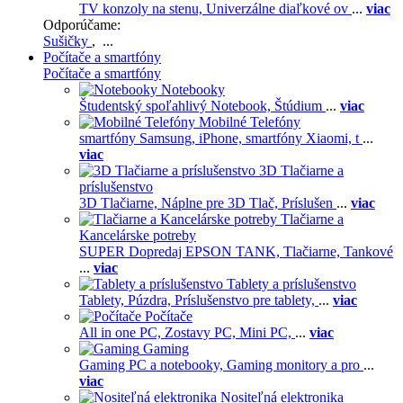
TV konzoly na stenu,
Univerzálne diaľkové ov
...
viac
Odporúčame:
Sušičky
, ...
Počítače a smartfóny
Počítače a smartfóny
Notebooky
Študentský spoľahlivý Notebook,
Štúdium
...
viac
Mobilné Telefóny
smartfóny Samsung,
iPhone,
smartfóny Xiaomi,
t
...
viac
3D Tlačiarne a
príslušenstvo
3D Tlačiarne,
Náplne pre 3D Tlač,
Príslušen
...
viac
Tlačiarne a
Kancelárske potreby
SUPER Dopredaj EPSON TANK,
Tlačiarne,
Tankové
...
viac
Tablety a príslušenstvo
Tablety,
Púzdra,
Príslušenstvo pre tablety,
...
viac
Počítače
All in one PC,
Zostavy PC,
Mini PC,
...
viac
Gaming
Gaming PC a notebooky,
Gaming monitory a pro
...
viac
Nositeľná elektronika