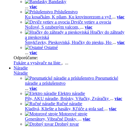
Bandasky
...
viac
Príslušenstvo
Ku kosačkám,
K pílam,
Ku krovinorezom a vyž
...
viac
Drviče vetiev a ovocia
Nožové,
S ozubeným valcom,
...
viac
Hračky do záhrady
a pieskoviská
Šmykľavky,
Pieskoviská,
Hračky do piesku,
Ho
...
viac
Ostatné
...
viac
Odporúčame:
Fukáre a vysávače na líste
, ...
Náradie
Náradie
Pneumatické
náradie a príslušenstvo
...
viac
Elektro náradie
Píly,
AKU náradie,
Brúsky,
Vŕtačky,
Zváračky
...
viac
Ručné náradie
Kladivá,
Kliešte a hasáky,
Kľúče a gola sad
...
viac
Motorové stroje
Generátory,
Vibračné Dosky,
...
viac
Drobný tovar