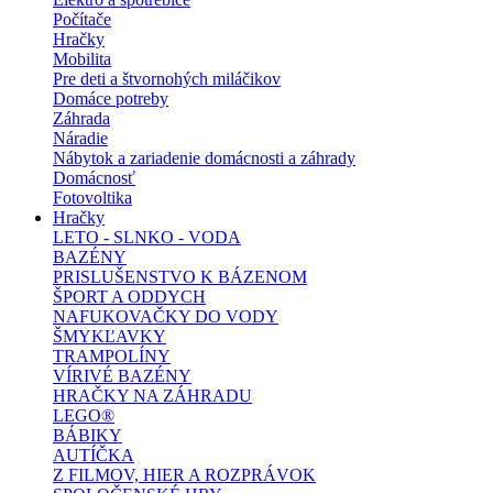
Počítače
Hračky
Mobilita
Pre deti a štvornohých miláčikov
Domáce potreby
Záhrada
Náradie
Nábytok a zariadenie domácnosti a záhrady
Domácnosť
Fotovoltika
Hračky
LETO - SLNKO - VODA
BAZÉNY
PRISLUŠENSTVO K BÁZENOM
ŠPORT A ODDYCH
NAFUKOVAČKY DO VODY
ŠMYKĽAVKY
TRAMPOLÍNY
VÍRIVÉ BAZÉNY
HRAČKY NA ZÁHRADU
LEGO®
BÁBIKY
AUTÍČKA
Z FILMOV, HIER A ROZPRÁVOK