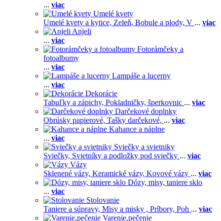
...
viac
Umelé kvety
Umelé kvety a kytice,
Zeleň,
Bobule a plody,
V
...
viac
Anjeli
...
viac
Fotorámčeky a
fotoalbumy
...
viac
Lampáše a lucerny
...
viac
Dekorácie
Tabuľky a zápichy,
Pokladničky, šperkovnic
...
viac
Darčekové doplnky
Obrúsky papierové,
Tašky darčekové,
...
viac
Kahance a náplne
...
viac
Sviečky a svietniky
Sviečky,
Svietníky a podložky pod sviečky
...
viac
Vázy
Sklenené vázy,
Keramické vázy,
Kovové vázy
...
viac
Dózy, misy, taniere sklo
...
viac
Stolovanie
Taniere a súpravy,
Misy a misky ,
Príbory,
Poh
...
viac
Varenie,pečenie