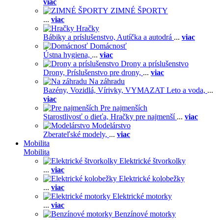
viac
ZIMNÉ ŠPORTY
...
viac
Hračky
Bábiky a príslušenstvo,
Autíčka a autodrá
...
viac
Domácnosť
Ústna hygiena,
...
viac
Drony a príslušenstvo
Drony,
Príslušenstvo pre drony,
...
viac
Na záhradu
Bazény,
Vozidlá,
Vírivky,
VYMAZAT Leto a voda,
...
viac
Pre najmenších
Starostlivosť o dieťa,
Hračky pre najmenší
...
viac
Modelárstvo
Zberateľské modely,
...
viac
Mobilita
Mobilita
Elektrické štvorkolky
...
viac
Elektrické kolobežky
...
viac
Elektrické motorky
...
viac
Benzínové motorky