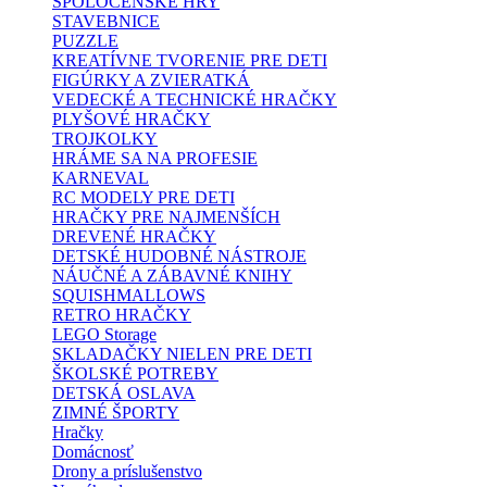
SPOLOČENSKÉ HRY
STAVEBNICE
PUZZLE
KREATÍVNE TVORENIE PRE DETI
FIGÚRKY A ZVIERATKÁ
VEDECKÉ A TECHNICKÉ HRAČKY
PLYŠOVÉ HRAČKY
TROJKOLKY
HRÁME SA NA PROFESIE
KARNEVAL
RC MODELY PRE DETI
HRAČKY PRE NAJMENŠÍCH
DREVENÉ HRAČKY
DETSKÉ HUDOBNÉ NÁSTROJE
NÁUČNÉ A ZÁBAVNÉ KNIHY
SQUISHMALLOWS
RETRO HRAČKY
LEGO Storage
SKLADAČKY NIELEN PRE DETI
ŠKOLSKÉ POTREBY
DETSKÁ OSLAVA
ZIMNÉ ŠPORTY
Hračky
Domácnosť
Drony a príslušenstvo