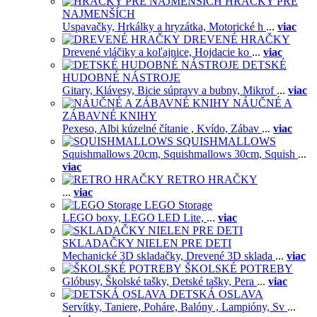
HRAČKY PRE
NAJMENŠÍCH
Uspavačky,
Hrkálky a hryzátka,
Motorické h
...
viac
DREVENÉ HRAČKY
Drevené vláčiky a koľajnice,
Hojdacie ko
...
viac
DETSKÉ
HUDOBNÉ NÁSTROJE
Gitary,
Klávesy,
Bicie súpravy a bubny,
Mikrof
...
viac
NÁUČNÉ A
ZÁBAVNÉ KNIHY
Pexeso,
Albi kúzelné čítanie ,
Kvído,
Zábav
...
viac
SQUISHMALLOWS
Squishmallows 20cm,
Squishmallows 30cm,
Squish
...
viac
RETRO HRAČKY
...
viac
LEGO Storage
LEGO boxy,
LEGO LED Lite,
...
viac
SKLADAČKY NIELEN PRE DETI
Mechanické 3D skladačky,
Drevené 3D sklada
...
viac
ŠKOLSKÉ POTREBY
Glóbusy,
Školské tašky,
Detské tašky,
Pera
...
viac
DETSKÁ OSLAVA
Servítky,
Taniere,
Poháre,
Balóny ,
Lampióny,
Sv
...