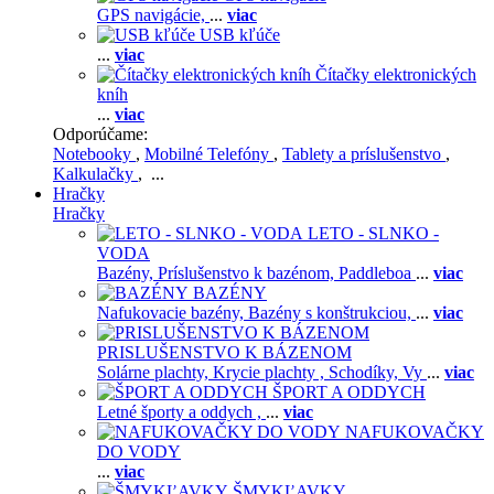
GPS navigácie,
...
viac
USB kľúče
...
viac
Čítačky elektronických
kníh
...
viac
Odporúčame:
Notebooky
,
Mobilné Telefóny
,
Tablety a príslušenstvo
,
Kalkulačky
, ...
Hračky
Hračky
LETO - SLNKO -
VODA
Bazény,
Príslušenstvo k bazénom,
Paddleboa
...
viac
BAZÉNY
Nafukovacie bazény,
Bazény s konštrukciou,
...
viac
PRISLUŠENSTVO K BÁZENOM
Solárne plachty,
Krycie plachty ,
Schodíky,
Vy
...
viac
ŠPORT A ODDYCH
Letné športy a oddych ,
...
viac
NAFUKOVAČKY
DO VODY
...
viac
ŠMYKĽAVKY