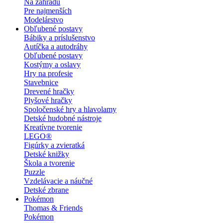
Na záhradu
Pre najmenších
Modelárstvo
Obľubené postavy
Bábiky a príslušenstvo
Autíčka a autodráhy
Obľubené postavy
Kostýmy a oslavy
Hry na profesie
Stavebnice
Drevené hračky
Plyšové hračky
Spoločenské hry a hlavolamy
Detské hudobné nástroje
Kreatívne tvorenie
LEGO®
Figúrky a zvieratká
Detské knižky
Škola a tvorenie
Puzzle
Vzdelávacie a náučné
Detské zbrane
Pokémon
Thomas & Friends
Pokémon