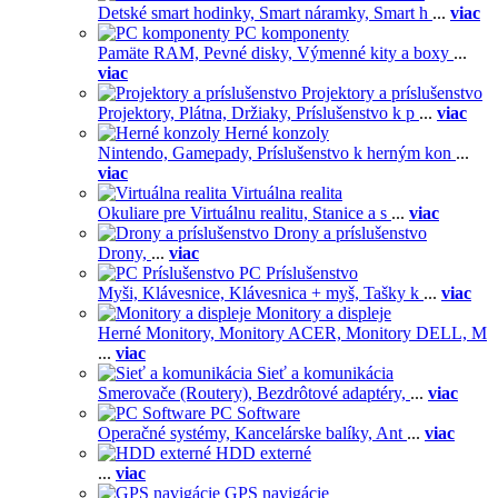
Detské smart hodinky,
Smart náramky,
Smart h
...
viac
PC komponenty
Pamäte RAM,
Pevné disky,
Výmenné kity a boxy
...
viac
Projektory a príslušenstvo
Projektory,
Plátna,
Držiaky,
Príslušenstvo k p
...
viac
Herné konzoly
Nintendo,
Gamepady,
Príslušenstvo k herným kon
...
viac
Virtuálna realita
Okuliare pre Virtuálnu realitu,
Stanice a s
...
viac
Drony a príslušenstvo
Drony,
...
viac
PC Príslušenstvo
Myši,
Klávesnice,
Klávesnica + myš,
Tašky k
...
viac
Monitory a displeje
Herné Monitory,
Monitory ACER,
Monitory DELL,
M
...
viac
Sieť a komunikácia
Smerovače (Routery),
Bezdrôtové adaptéry,
...
viac
PC Software
Operačné systémy,
Kancelárske balíky,
Ant
...
viac
HDD externé
...
viac
GPS navigácie