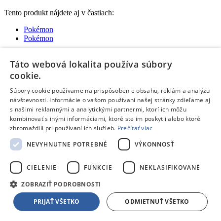
Tento produkt nájdete aj v častiach:
Pokémon
Pokémon
Táto webová lokalita používa súbory
cookie.
Súbory cookie používame na prispôsobenie obsahu, reklám a analýzu
návštevnosti. Informácie o vašom používaní našej stránky zdieľame aj
s našimi reklamnými a analytickými partnermi, ktorí ich môžu
Žiadne dostupné recenzie
kombinovať s inými informáciami, ktoré ste im poskytli alebo ktoré
zhromaždili pri používaní ich služieb.
Prečítať viac
Pridať hodnotenie
Hodnotenie produktu:
Mattel MEGA CONSTRUX POKÉMON
NEVYHNUTNE POTREBNÉ
VÝKONNOSŤ
- Sirfetch'd GDW292
Tvoj email:
*
CIELENIE
FUNKCIE
NEKLASIFIKOVANÉ
Tvoje meno:
*
ZOBRAZIŤ PODROBNOSTI
PRIJAŤ VŠETKO
ODMIETNUŤ VŠETKO
Email nebude zverejnený
Ochrana osobných údajov
Polia označené hviezdičkou sú povinné