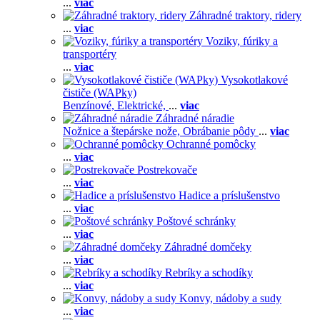
...
viac
Záhradné traktory, ridery
...
viac
Voziky, fúriky a
transportéry
...
viac
Vysokotlakové
čističe (WAPky)
Benzínové,
Elektrické,
...
viac
Záhradné náradie
Nožnice a štepárske nože,
Obrábanie pôdy
...
viac
Ochranné pomôcky
...
viac
Postrekovače
...
viac
Hadice a príslušenstvo
...
viac
Poštové schránky
...
viac
Záhradné domčeky
...
viac
Rebríky a schodíky
...
viac
Konvy, nádoby a sudy
...
viac