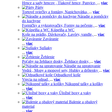
Hrnce a sady hrncov ,
Tlakové hrnce,
Panvice,
...
viac
Párty
Tortové sviečky a fontány,
Napichovátka,
...
viac
Náradie a pomôcky
do kuchyne
Formičky a vykrajovačky,
Formy na pečenie,
...
viac
Kúpelňa a WC
Koše na prádlo,
Dávkovače,
Lavóry, vandle,
...
viac
Zaváranie
...
viac
Sušiaky
...
viac
Žehlenie
Poťahy na žehliace dosky,
Žehliace dosky,
...
viac
Náradie na upratovanie
Vedrá ,
Mopy a mopové sety,
Hubky a drôtenky
...
viac
Odpadkové koše
Vrecia na odpad,
...
viac
Nákupné tašky a košíky
...
viac
Úložné boxy a vaky
...
viac
Balenie a obalový
material
...
viac