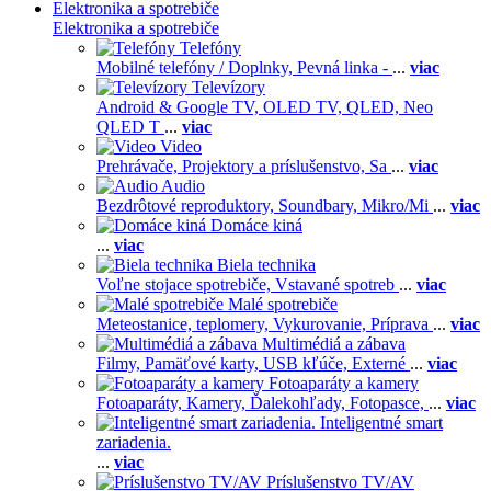
Elektronika a spotrebiče
Elektronika a spotrebiče
Telefóny
Mobilné telefóny / Doplnky,
Pevná linka -
...
viac
Televízory
Android & Google TV,
OLED TV,
QLED, Neo
QLED T
...
viac
Video
Prehrávače,
Projektory a príslušenstvo,
Sa
...
viac
Audio
Bezdrôtové reproduktory,
Soundbary,
Mikro/Mi
...
viac
Domáce kiná
...
viac
Biela technika
Voľne stojace spotrebiče,
Vstavané spotreb
...
viac
Malé spotrebiče
Meteostanice, teplomery,
Vykurovanie,
Príprava
...
viac
Multimédiá a zábava
Filmy,
Pamäťové karty,
USB kľúče,
Externé
...
viac
Fotoaparáty a kamery
Fotoaparáty,
Kamery,
Ďalekohľady,
Fotopasce,
...
viac
Inteligentné smart
zariadenia.
...
viac
Príslušenstvo TV/AV