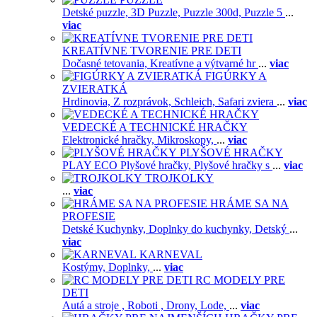
Detské puzzle,
3D Puzzle,
Puzzle 300d,
Puzzle 5
...
viac
KREATÍVNE TVORENIE PRE DETI
Dočasné tetovania,
Kreatívne a výtvarné hr
...
viac
FIGÚRKY A
ZVIERATKÁ
Hrdinovia,
Z rozprávok,
Schleich,
Safari zviera
...
viac
VEDECKÉ A TECHNICKÉ HRAČKY
Elektronické hračky,
Mikroskopy,
...
viac
PLYŠOVÉ HRAČKY
PLAY ECO Plyšové hračky,
Plyšové hračky s
...
viac
TROJKOLKY
...
viac
HRÁME SA NA
PROFESIE
Detské Kuchynky,
Doplnky do kuchynky,
Detský
...
viac
KARNEVAL
Kostýmy,
Doplnky,
...
viac
RC MODELY PRE
DETI
Autá a stroje ,
Roboti ,
Drony,
Lode,
...
viac