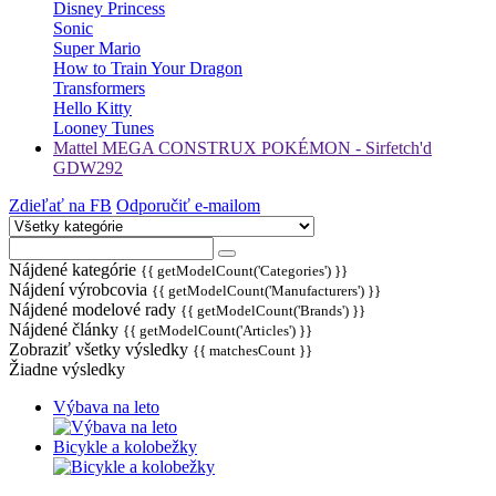
Disney Princess
Sonic
Super Mario
How to Train Your Dragon
Transformers
Hello Kitty
Looney Tunes
Mattel MEGA CONSTRUX POKÉMON - Sirfetch'd
GDW292
Zdieľať na FB
Odporučiť e-mailom
Nájdené kategórie
{{ getModelCount('Categories') }}
Nájdení výrobcovia
{{ getModelCount('Manufacturers') }}
Nájdené modelové rady
{{ getModelCount('Brands') }}
Nájdené články
{{ getModelCount('Articles') }}
Zobraziť všetky výsledky
{{ matchesCount }}
Žiadne výsledky
Výbava na leto
Bicykle a kolobežky