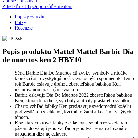
Zobraziť diskusiu
Zdieľať na FB
Odporučiť e-mailom
Popis produktu
Fotky
Recenzie
Popis produktu
Mattel Mattel Barbie Día
de muertos ken 2 HBY10
Séria Barbie Día De Muertos ctí zvyky, symboly a rituály,
ktoré sa často vyskytujú počas sviatočných spomienok. Tento
rok Barbie oslavuje druhou zberateľskou bábikou Ken
inšpirovanou prastarým sviatkom.
Barbie oslavuje Día De Muertos 2022 zberateľskou bábikou
Ken, ktorá ctí tradície, symboly a rituály prastarého sviatku.
Charro vzhľad bábiky Ken predstavuje svetlomodrú košeľu
pod vestičkou s lebkami, kvetmi, ružami a kosťami v sýtych
tónoch.
Kravata z cukrovej lebky z calavera a sombrero so zlatým
pásom dotvárajú jeho vzhľad a jeho tvár je namaľovaná v
nápadnom dizajne calavera.