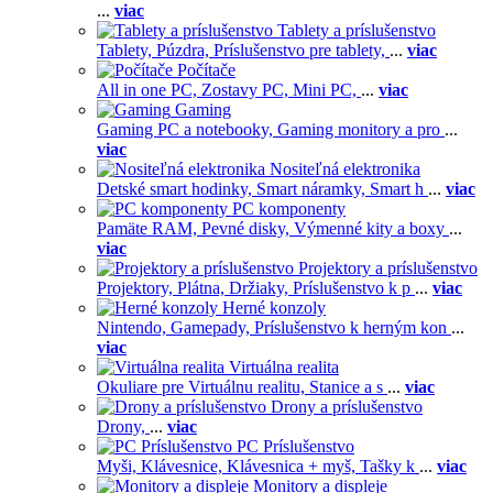
...
viac
Tablety a príslušenstvo
Tablety,
Púzdra,
Príslušenstvo pre tablety,
...
viac
Počítače
All in one PC,
Zostavy PC,
Mini PC,
...
viac
Gaming
Gaming PC a notebooky,
Gaming monitory a pro
...
viac
Nositeľná elektronika
Detské smart hodinky,
Smart náramky,
Smart h
...
viac
PC komponenty
Pamäte RAM,
Pevné disky,
Výmenné kity a boxy
...
viac
Projektory a príslušenstvo
Projektory,
Plátna,
Držiaky,
Príslušenstvo k p
...
viac
Herné konzoly
Nintendo,
Gamepady,
Príslušenstvo k herným kon
...
viac
Virtuálna realita
Okuliare pre Virtuálnu realitu,
Stanice a s
...
viac
Drony a príslušenstvo
Drony,
...
viac
PC Príslušenstvo
Myši,
Klávesnice,
Klávesnica + myš,
Tašky k
...
viac
Monitory a displeje