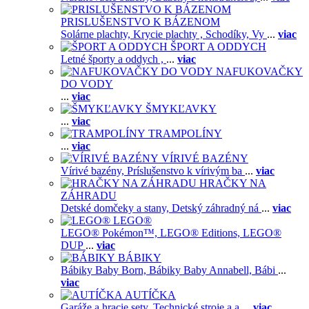
PRISLUŠENSTVO K BÁZENOM
Solárne plachty,
Krycie plachty ,
Schodíky,
Vy
...
viac
ŠPORT A ODDYCH
Letné športy a oddych ,
...
viac
NAFUKOVAČKY
DO VODY
...
viac
ŠMYKĽAVKY
...
viac
TRAMPOLÍNY
...
viac
VÍRIVÉ BAZÉNY
Vírivé bazény,
Príslušenstvo k vírivým ba
...
viac
HRAČKY NA
ZÁHRADU
Detské domčeky a stany,
Detský záhradný ná
...
viac
LEGO®
LEGO® Pokémon™,
LEGO® Editions,
LEGO®
DUP
...
viac
BÁBIKY
Bábiky Baby Born,
Bábiky Baby Annabell,
Bábi
...
viac
AUTÍČKA
Garáže a hracie sety,
Technické stroje a a
...
viac