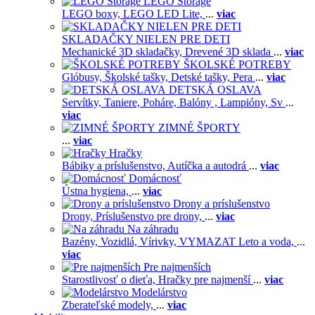
LEGO Storage
LEGO boxy,
LEGO LED Lite,
...
viac
SKLADAČKY NIELEN PRE DETI
Mechanické 3D skladačky,
Drevené 3D sklada
...
viac
ŠKOLSKÉ POTREBY
Glóbusy,
Školské tašky,
Detské tašky,
Pera
...
viac
DETSKÁ OSLAVA
Servítky,
Taniere,
Poháre,
Balóny ,
Lampióny,
Sv
...
viac
ZIMNÉ ŠPORTY
...
viac
Hračky
Bábiky a príslušenstvo,
Autíčka a autodrá
...
viac
Domácnosť
Ústna hygiena,
...
viac
Drony a príslušenstvo
Drony,
Príslušenstvo pre drony,
...
viac
Na záhradu
Bazény,
Vozidlá,
Vírivky,
VYMAZAT Leto a voda,
...
viac
Pre najmenších
Starostlivosť o dieťa,
Hračky pre najmenší
...
viac
Modelárstvo
Zberateľské modely,
...
viac