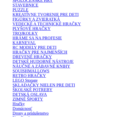
SPOLOČENSKÉ HRY
STAVEBNICE
PUZZLE
KREATÍVNE TVORENIE PRE DETI
FIGÚRKY A ZVIERATKÁ
VEDECKÉ A TECHNICKÉ HRAČKY
PLYŠOVÉ HRAČKY
TROJKOLKY
HRÁME SA NA PROFESIE
KARNEVAL
RC MODELY PRE DETI
HRAČKY PRE NAJMENŠÍCH
DREVENÉ HRAČKY
DETSKÉ HUDOBNÉ NÁSTROJE
NÁUČNÉ A ZÁBAVNÉ KNIHY
SQUISHMALLOWS
RETRO HRAČKY
LEGO Storage
SKLADAČKY NIELEN PRE DETI
ŠKOLSKÉ POTREBY
DETSKÁ OSLAVA
ZIMNÉ ŠPORTY
Hračky
Domácnosť
Drony a príslušenstvo