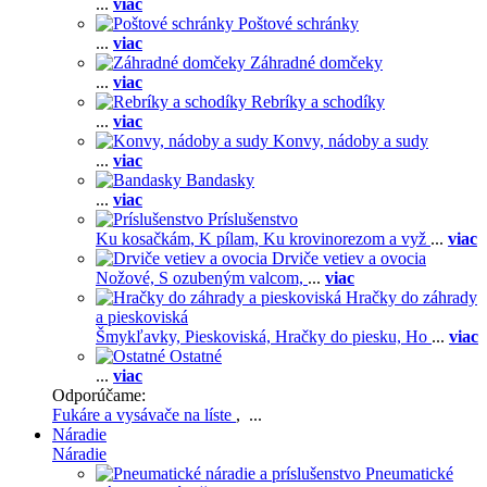
...
viac
Poštové schránky
...
viac
Záhradné domčeky
...
viac
Rebríky a schodíky
...
viac
Konvy, nádoby a sudy
...
viac
Bandasky
...
viac
Príslušenstvo
Ku kosačkám,
K pílam,
Ku krovinorezom a vyž
...
viac
Drviče vetiev a ovocia
Nožové,
S ozubeným valcom,
...
viac
Hračky do záhrady
a pieskoviská
Šmykľavky,
Pieskoviská,
Hračky do piesku,
Ho
...
viac
Ostatné
...
viac
Odporúčame:
Fukáre a vysávače na líste
, ...
Náradie
Náradie
Pneumatické