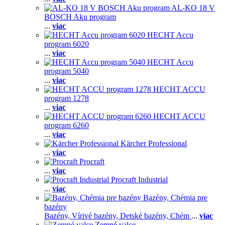
AL-KO 18 V
BOSCH Aku program
...
viac
HECHT Accu
program 6020
...
viac
HECHT Accu
program 5040
...
viac
HECHT ACCU
program 1278
...
viac
HECHT ACCU
program 6260
...
viac
Kärcher Professional
...
viac
Procraft
...
viac
Procraft Industrial
...
viac
Bazény, Chémia pre
bazény
Bazény,
Vírivé bazény,
Detské bazény,
Chém
...
viac
Zemné valce