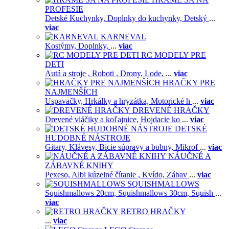
PROFESIE
Detské Kuchynky,
Doplnky do kuchynky,
Detský
...
viac
KARNEVAL
Kostýmy,
Doplnky,
...
viac
RC MODELY PRE
DETI
Autá a stroje ,
Roboti ,
Drony,
Lode,
...
viac
HRAČKY PRE
NAJMENŠÍCH
Uspavačky,
Hrkálky a hryzátka,
Motorické h
...
viac
DREVENÉ HRAČKY
Drevené vláčiky a koľajnice,
Hojdacie ko
...
viac
DETSKÉ
HUDOBNÉ NÁSTROJE
Gitary,
Klávesy,
Bicie súpravy a bubny,
Mikrof
...
viac
NÁUČNÉ A
ZÁBAVNÉ KNIHY
Pexeso,
Albi kúzelné čítanie ,
Kvído,
Zábav
...
viac
SQUISHMALLOWS
Squishmallows 20cm,
Squishmallows 30cm,
Squish
...
viac
RETRO HRAČKY
...
viac