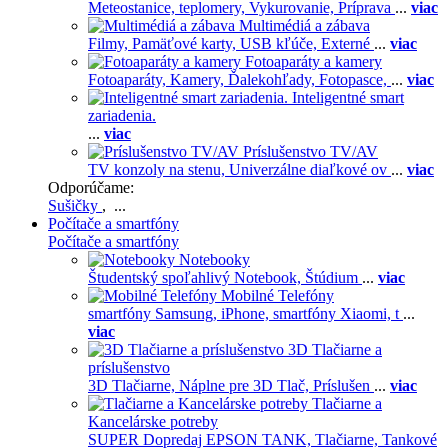
Meteostanice, teplomery,
Vykurovanie,
Príprava
...
viac
Multimédiá a zábava
Filmy,
Pamäťové karty,
USB kľúče,
Externé
...
viac
Fotoaparáty a kamery
Fotoaparáty,
Kamery,
Ďalekohľady,
Fotopasce,
...
viac
Inteligentné smart
zariadenia.
...
viac
Príslušenstvo TV/AV
TV konzoly na stenu,
Univerzálne diaľkové ov
...
viac
Odporúčame:
Sušičky
, ...
Počítače a smartfóny
Počítače a smartfóny
Notebooky
Študentský spoľahlivý Notebook,
Štúdium
...
viac
Mobilné Telefóny
smartfóny Samsung,
iPhone,
smartfóny Xiaomi,
t
...
viac
3D Tlačiarne a
príslušenstvo
3D Tlačiarne,
Náplne pre 3D Tlač,
Príslušen
...
viac
Tlačiarne a
Kancelárske potreby
SUPER Dopredaj EPSON TANK,
Tlačiarne,
Tankové