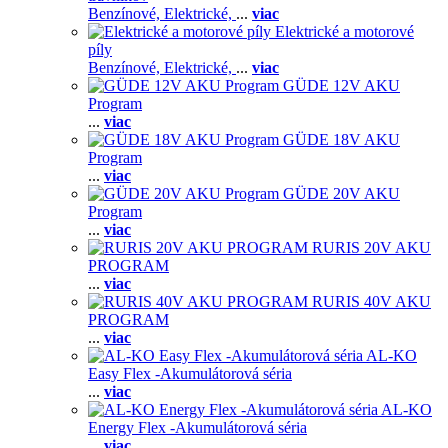
Benzínové,
Elektrické,
...
viac
Elektrické a motorové
píly
Benzínové,
Elektrické,
...
viac
GÜDE 12V AKU
Program
...
viac
GÜDE 18V AKU
Program
...
viac
GÜDE 20V AKU
Program
...
viac
RURIS 20V AKU
PROGRAM
...
viac
RURIS 40V AKU
PROGRAM
...
viac
AL-KO
Easy Flex -Akumulátorová séria
...
viac
AL-KO
Energy Flex -Akumulátorová séria
...
viac