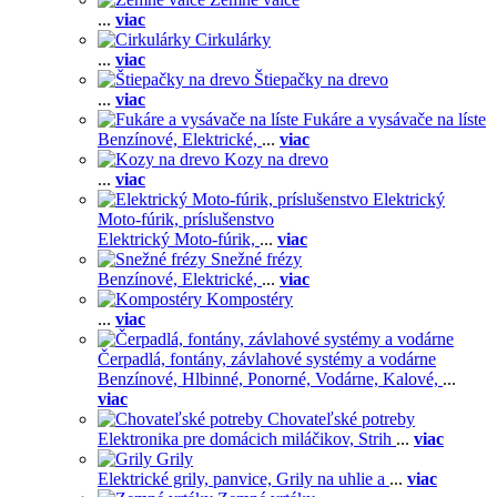
...
viac
Cirkulárky
...
viac
Štiepačky na drevo
...
viac
Fukáre a vysávače na líste
Benzínové,
Elektrické,
...
viac
Kozy na drevo
...
viac
Elektrický
Moto-fúrik, príslušenstvo
Elektrický Moto-fúrik,
...
viac
Snežné frézy
Benzínové,
Elektrické,
...
viac
Kompostéry
...
viac
Čerpadlá, fontány, závlahové systémy a vodárne
Benzínové,
Hlbinné,
Ponorné,
Vodárne,
Kalové,
...
viac
Chovateľské potreby
Elektronika pre domácich miláčikov,
Strih
...
viac
Grily
Elektrické grily, panvice,
Grily na uhlie a
...
viac