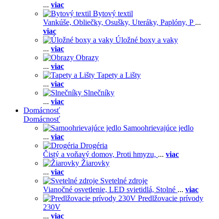
...
viac
Bytový textil
Vankúše,
Obliečky,
Osušky,
Uteráky,
Paplóny,
P
...
viac
Úložné boxy a vaky
...
viac
Obrazy
...
viac
Tapety a Lišty
...
viac
Slnečníky
...
viac
Domácnosť
Domácnosť
Samoohrievajúce jedlo
...
viac
Drogéria
Čistý a voňavý domov,
Proti hmyzu,
...
viac
Žiarovky
...
viac
Svetelné zdroje
Vianočné osvetlenie,
LED svietidlá,
Stolné
...
viac
Predlžovacie prívody
230V
...
viac