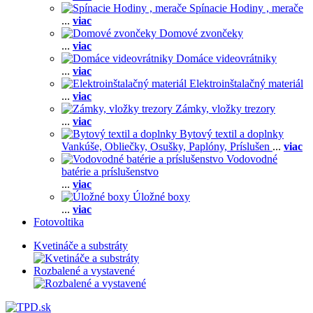
Spínacie Hodiny , merače
...
viac
Domové zvončeky
...
viac
Domáce videovrátniky
...
viac
Elektroinštalačný materiál
...
viac
Zámky, vložky trezory
...
viac
Bytový textil a doplnky
Vankúše,
Obliečky,
Osušky,
Paplóny,
Príslušen
...
viac
Vodovodné
batérie a príslušenstvo
...
viac
Úložné boxy
...
viac
Fotovoltika
Kvetináče a substráty
Rozbalené a vystavené