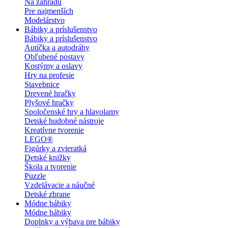
Na záhradu
Pre najmenších
Modelárstvo
Bábiky a príslušenstvo
Bábiky a príslušenstvo
Autíčka a autodráhy
Obľubené postavy
Kostýmy a oslavy
Hry na profesie
Stavebnice
Drevené hračky
Plyšové hračky
Spoločenské hry a hlavolamy
Detské hudobné nástroje
Kreatívne tvorenie
LEGO®
Figúrky a zvieratká
Detské knižky
Škola a tvorenie
Puzzle
Vzdelávacie a náučné
Detské zbrane
Módne bábiky
Módne bábiky
Doplnky a výbava pre bábiky