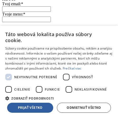
Tvoj email:
*
Tvoje meno:
*
Email nebude zverejnený
Ochrana osobných údajov
Táto webová lokalita používa súbory
Polia označené hviezdičkou sú povinné
cookie.
Hodnotenie:
*
Odporúčal by si tento produkt svojim známym?
*
Súbory cookie používame na prispôsobenie obsahu, reklám a analýzu
Áno
návštevnosti. Informácie o vašom používaní našej stránky zdieľame aj
Nie
s našimi reklamnými a analytickými partnermi, ktorí ich môžu
Pozitíva:
kombinovať s inými informáciami, ktoré ste im poskytli alebo ktoré
zhromaždili pri používaní ich služieb.
Prečítať viac
NEVYHNUTNE POTREBNÉ
VÝKONNOSŤ
CIELENIE
FUNKCIE
NEKLASIFIKOVANÉ
Napíš najdôležitejšie prednosti a výhody
ZOBRAZIŤ PODROBNOSTI
Ktoré vlastnosti tohto produktu ťa potešili?
Každý bod napíš na nový riadok
PRIJAŤ VŠETKO
ODMIETNUŤ VŠETKO
Negatíva: