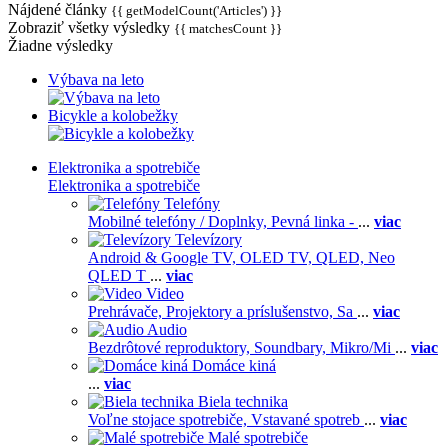
Nájdené články
{{ getModelCount('Articles') }}
Zobraziť všetky výsledky
{{ matchesCount }}
Žiadne výsledky
Výbava na leto
Bicykle a kolobežky
Elektronika a spotrebiče
Elektronika a spotrebiče
Telefóny
Mobilné telefóny / Doplnky,
Pevná linka -
...
viac
Televízory
Android & Google TV,
OLED TV,
QLED, Neo
QLED T
...
viac
Video
Prehrávače,
Projektory a príslušenstvo,
Sa
...
viac
Audio
Bezdrôtové reproduktory,
Soundbary,
Mikro/Mi
...
viac
Domáce kiná
...
viac
Biela technika
Voľne stojace spotrebiče,
Vstavané spotreb
...
viac
Malé spotrebiče