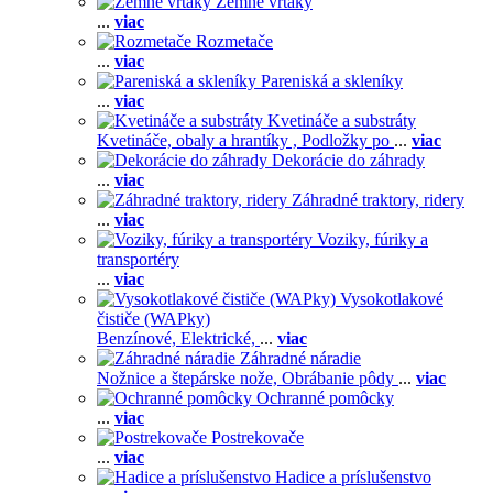
Zemné vrtáky
...
viac
Rozmetače
...
viac
Pareniská a skleníky
...
viac
Kvetináče a substráty
Kvetináče, obaly a hrantíky ,
Podložky po
...
viac
Dekorácie do záhrady
...
viac
Záhradné traktory, ridery
...
viac
Voziky, fúriky a
transportéry
...
viac
Vysokotlakové
čističe (WAPky)
Benzínové,
Elektrické,
...
viac
Záhradné náradie
Nožnice a štepárske nože,
Obrábanie pôdy
...
viac
Ochranné pomôcky
...
viac
Postrekovače
...
viac
Hadice a príslušenstvo