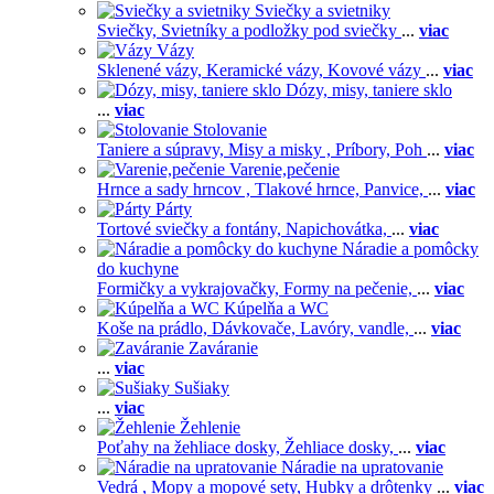
Sviečky a svietniky
Sviečky,
Svietníky a podložky pod sviečky
...
viac
Vázy
Sklenené vázy,
Keramické vázy,
Kovové vázy
...
viac
Dózy, misy, taniere sklo
...
viac
Stolovanie
Taniere a súpravy,
Misy a misky ,
Príbory,
Poh
...
viac
Varenie,pečenie
Hrnce a sady hrncov ,
Tlakové hrnce,
Panvice,
...
viac
Párty
Tortové sviečky a fontány,
Napichovátka,
...
viac
Náradie a pomôcky
do kuchyne
Formičky a vykrajovačky,
Formy na pečenie,
...
viac
Kúpelňa a WC
Koše na prádlo,
Dávkovače,
Lavóry, vandle,
...
viac
Zaváranie
...
viac
Sušiaky
...
viac
Žehlenie
Poťahy na žehliace dosky,
Žehliace dosky,
...
viac
Náradie na upratovanie
Vedrá ,
Mopy a mopové sety,
Hubky a drôtenky
...
viac