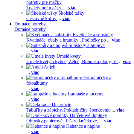
potreby pre mačky
Toalety pre mačky,
...
viac
Školské tašky
Cestovné kufre,
...
viac
Domáce potreby
Domáce potreby
Kvetináče a substráty
Kvetináče, obaly a hrantíky ,
Podložky po
...
viac
Substráty a hnojivá
...
viac
Umelé kvety
Umelé kvety a kytice,
Zeleň,
Bobule a plody,
V
...
viac
Anjeli
...
viac
Fotorámčeky a
fotoalbumy
...
viac
Lampáše a lucerny
...
viac
Dekorácie
Tabuľky a zápichy,
Pokladničky, šperkovnic
...
viac
Darčekové doplnky
Obrúsky papierové,
Tašky darčekové,
...
viac
Kahance a náplne
...
viac