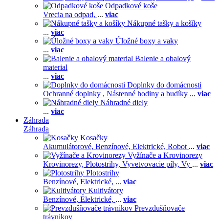
Odpadkové koše
Vrecia na odpad,
...
viac
Nákupné tašky a košíky
...
viac
Úložné boxy a vaky
...
viac
Balenie a obalový
material
...
viac
Doplnky do domácnosti
Ochranné doplnky ,
Nástenné hodiny a budíky
...
viac
Náhradné diely
...
viac
Záhrada
Záhrada
Kosačky
Akumulátorové,
Benzínové,
Elektrické,
Robot
...
viac
Vyžínače a Krovinorezy
Krovinorezy,
Plotostrihy,
Vyvetvovacie píly,
Vy
...
viac
Plotostrihy
Benzínové,
Elektrické,
...
viac
Kultivátory
Benzínové,
Elektrické,
...
viac
Prevzdušňovače
trávnikov