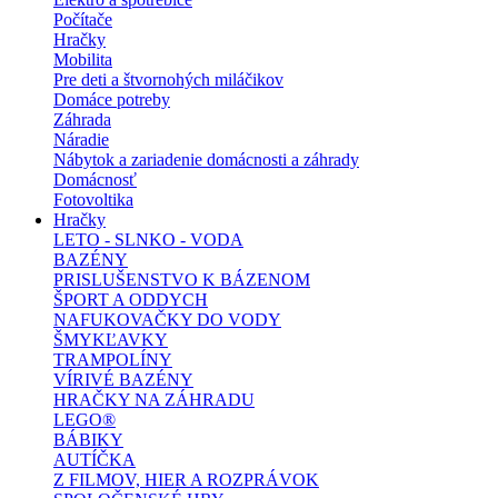
Počítače
Hračky
Mobilita
Pre deti a štvornohých miláčikov
Domáce potreby
Záhrada
Náradie
Nábytok a zariadenie domácnosti a záhrady
Domácnosť
Fotovoltika
Hračky
LETO - SLNKO - VODA
BAZÉNY
PRISLUŠENSTVO K BÁZENOM
ŠPORT A ODDYCH
NAFUKOVAČKY DO VODY
ŠMYKĽAVKY
TRAMPOLÍNY
VÍRIVÉ BAZÉNY
HRAČKY NA ZÁHRADU
LEGO®
BÁBIKY
AUTÍČKA
Z FILMOV, HIER A ROZPRÁVOK