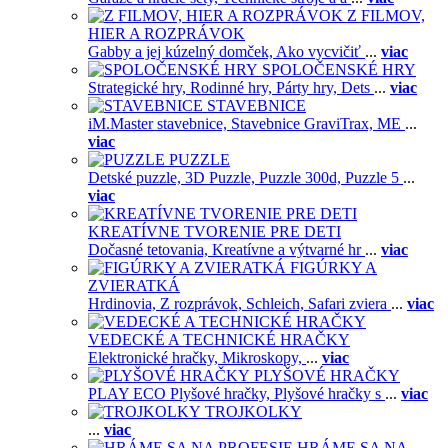
Z FILMOV,
HIER A ROZPRÁVOK
Gabby a jej kúzelný domček,
Ako vycvičiť
...
viac
SPOLOČENSKÉ HRY
Strategické hry,
Rodinné hry,
Párty hry,
Dets
...
viac
STAVEBNICE
iM.Master stavebnice,
Stavebnice GraviTrax,
ME
...
viac
PUZZLE
Detské puzzle,
3D Puzzle,
Puzzle 300d,
Puzzle 5
...
viac
KREATÍVNE TVORENIE PRE DETI
Dočasné tetovania,
Kreatívne a výtvarné hr
...
viac
FIGÚRKY A
ZVIERATKÁ
Hrdinovia,
Z rozprávok,
Schleich,
Safari zviera
...
viac
VEDECKÉ A TECHNICKÉ HRAČKY
Elektronické hračky,
Mikroskopy,
...
viac
PLYŠOVÉ HRAČKY
PLAY ECO Plyšové hračky,
Plyšové hračky s
...
viac
TROJKOLKY
...
viac
HRÁME SA NA