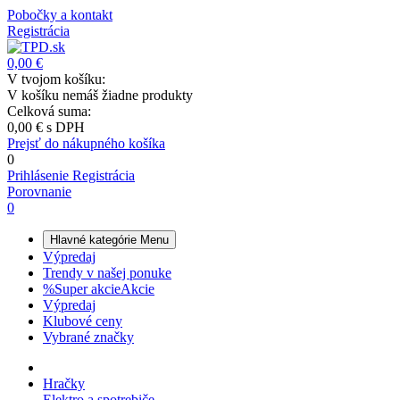
Pobočky a kontakt
Registrácia
0,00 €
V tvojom košíku:
V košíku nemáš žiadne produkty
Celková suma:
0,00 €
s DPH
Prejsť do nákupného košíka
0
Prihlásenie
Registrácia
Porovnanie
0
Hlavné kategórie
Menu
Výpredaj
Trendy v našej ponuke
%
Super akcie
Akcie
Výpredaj
Klubové ceny
Vybrané značky
Hračky
Elektro a spotrebiče