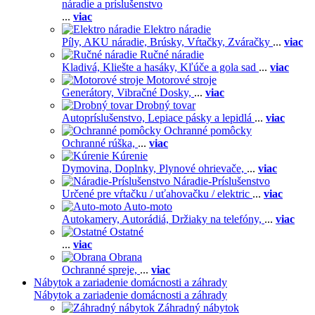
náradie a príslušenstvo
...
viac
Elektro náradie
Píly,
AKU náradie,
Brúsky,
Vŕtačky,
Zváračky
...
viac
Ručné náradie
Kladivá,
Kliešte a hasáky,
Kľúče a gola sad
...
viac
Motorové stroje
Generátory,
Vibračné Dosky,
...
viac
Drobný tovar
Autopríslušenstvo,
Lepiace pásky a lepidlá
...
viac
Ochranné pomôcky
Ochranné rúška,
...
viac
Kúrenie
Dymovina,
Doplnky,
Plynové ohrievače,
...
viac
Náradie-Príslušenstvo
Určené pre vŕtačku / uťahovačku / elektric
...
viac
Auto-moto
Autokamery,
Autorádiá,
Držiaky na telefóny,
...
viac
Ostatné
...
viac
Obrana
Ochranné spreje,
...
viac
Nábytok a zariadenie domácnosti a záhrady
Nábytok a zariadenie domácnosti a záhrady
Záhradný nábytok