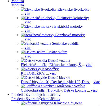
Mobilita
Mobilita
Elektrické štvorkolky
...
viac
Elektrické kolobežky
...
viac
Elektrické motorky
...
viac
Benzínové motorky
...
viac
Seniorské vozidlá
...
viac
Elektro skútre
...
viac
Detské vozidlá
Elektrické autíčka,
Elektrické traktory,
Š
...
viac
Kolobežky
KOLOBEŽKY,
...
viac
Detské bicykle
Detské bicykle 10",
Detské bicykle 12",
Dets
...
viac
Odrážadla a vozítka
Cykloodrážadlá ,
Trojkolky,
Detské korčule
...
viac
Pre deti a štvornohých miláčikov
Pre deti a štvornohých miláčikov
Kŕmenie a hygiena