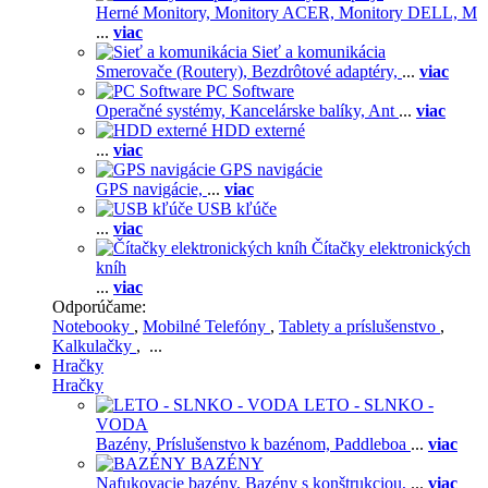
Herné Monitory,
Monitory ACER,
Monitory DELL,
M
...
viac
Sieť a komunikácia
Smerovače (Routery),
Bezdrôtové adaptéry,
...
viac
PC Software
Operačné systémy,
Kancelárske balíky,
Ant
...
viac
HDD externé
...
viac
GPS navigácie
GPS navigácie,
...
viac
USB kľúče
...
viac
Čítačky elektronických
kníh
...
viac
Odporúčame:
Notebooky
,
Mobilné Telefóny
,
Tablety a príslušenstvo
,
Kalkulačky
, ...
Hračky
Hračky
LETO - SLNKO -
VODA
Bazény,
Príslušenstvo k bazénom,
Paddleboa
...
viac
BAZÉNY
Nafukovacie bazény,
Bazény s konštrukciou,
...
viac