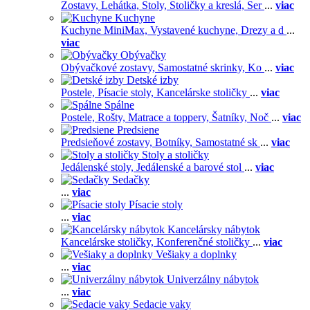
Zostavy,
Lehátka,
Stoly,
Stoličky a kreslá,
Ser
...
viac
Kuchyne
Kuchyne MiniMax,
Vystavené kuchyne,
Drezy a d
...
viac
Obývačky
Obývačkové zostavy,
Samostatné skrinky,
Ko
...
viac
Detské izby
Postele,
Písacie stoly,
Kancelárske stoličky
...
viac
Spálne
Postele,
Rošty,
Matrace a toppery,
Šatníky,
Noč
...
viac
Predsiene
Predsieňové zostavy,
Botníky,
Samostatné sk
...
viac
Stoly a stoličky
Jedálenské stoly,
Jedálenské a barové stol
...
viac
Sedačky
...
viac
Písacie stoly
...
viac
Kancelársky nábytok
Kancelárske stoličky,
Konferenčné stoličky
...
viac
Vešiaky a doplnky
...
viac
Univerzálny nábytok
...
viac
Sedacie vaky