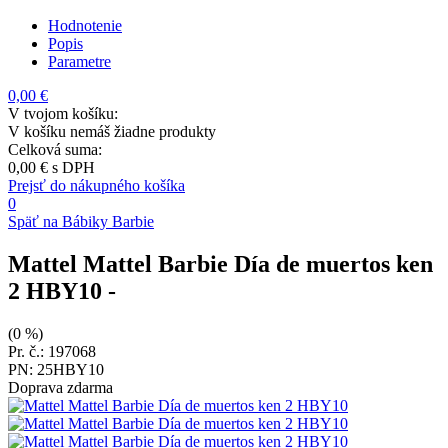
Hodnotenie
Popis
Parametre
0,00 €
V tvojom košíku:
V košíku nemáš žiadne produkty
Celková suma:
0,00 €
s DPH
Prejsť do nákupného košíka
0
Späť na Bábiky Barbie
Mattel Mattel Barbie Día de muertos ken
2 HBY10
-
(0 %)
Pr. č.: 197068
PN: 25HBY10
Doprava zdarma