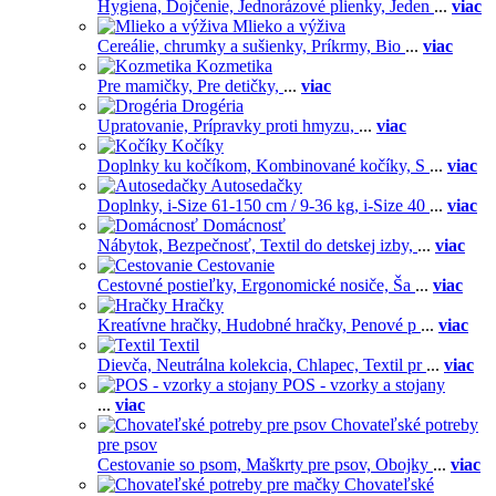
Hygiena,
Dojčenie,
Jednorázové plienky,
Jeden
...
viac
Mlieko a výživa
Cereálie, chrumky a sušienky,
Príkrmy,
Bio
...
viac
Kozmetika
Pre mamičky,
Pre detičky,
...
viac
Drogéria
Upratovanie,
Prípravky proti hmyzu,
...
viac
Kočíky
Doplnky ku kočíkom,
Kombinované kočíky,
S
...
viac
Autosedačky
Doplnky,
i-Size 61-150 cm / 9-36 kg,
i-Size 40
...
viac
Domácnosť
Nábytok,
Bezpečnosť,
Textil do detskej izby,
...
viac
Cestovanie
Cestovné postieľky,
Ergonomické nosiče,
Ša
...
viac
Hračky
Kreatívne hračky,
Hudobné hračky,
Penové p
...
viac
Textil
Dievča,
Neutrálna kolekcia,
Chlapec,
Textil pr
...
viac
POS - vzorky a stojany
...
viac
Chovateľské potreby
pre psov
Cestovanie so psom,
Maškrty pre psov,
Obojky
...
viac
Chovateľské