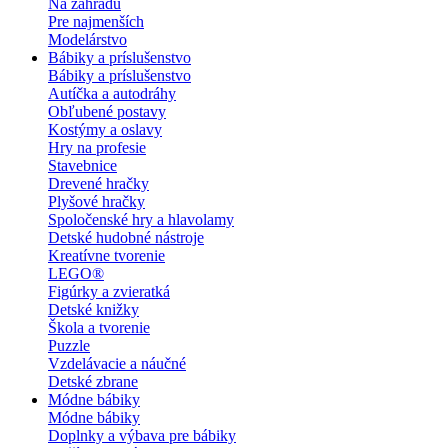
Na záhradu
Pre najmenších
Modelárstvo
Bábiky a príslušenstvo
Bábiky a príslušenstvo
Autíčka a autodráhy
Obľubené postavy
Kostýmy a oslavy
Hry na profesie
Stavebnice
Drevené hračky
Plyšové hračky
Spoločenské hry a hlavolamy
Detské hudobné nástroje
Kreatívne tvorenie
LEGO®
Figúrky a zvieratká
Detské knižky
Škola a tvorenie
Puzzle
Vzdelávacie a náučné
Detské zbrane
Módne bábiky
Módne bábiky
Doplnky a výbava pre bábiky