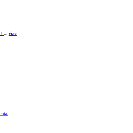
 T
...
viac
enia.