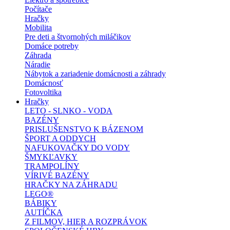
Počítače
Hračky
Mobilita
Pre deti a štvornohých miláčikov
Domáce potreby
Záhrada
Náradie
Nábytok a zariadenie domácnosti a záhrady
Domácnosť
Fotovoltika
Hračky
LETO - SLNKO - VODA
BAZÉNY
PRISLUŠENSTVO K BÁZENOM
ŠPORT A ODDYCH
NAFUKOVAČKY DO VODY
ŠMYKĽAVKY
TRAMPOLÍNY
VÍRIVÉ BAZÉNY
HRAČKY NA ZÁHRADU
LEGO®
BÁBIKY
AUTÍČKA
Z FILMOV, HIER A ROZPRÁVOK