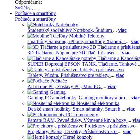
Odporúčame:
Sušičky
, ...
Počítače a smartfóny
Počítače a smartfóny
Notebooky
Študentský spoľahlivý Notebook,
Štúdium
...
viac
Mobilné Telefóny
smartfóny Samsung,
iPhone,
smartfóny Xiaomi,
t
...
viac
3D Tlačiarne a príslušen
3D Tlačiarne,
Náplne pre 3D Tlač,
Príslušen
...
viac
Tlačiarne a Kancelár
SUPER Dopredaj EPSON TANK,
Tlačiarne,
Tankové
.
Tablety a príslušenstvo
Tablety,
Púzdra,
Príslušenstvo pre tablety,
...
viac
Počítače
All in one PC,
Zostavy PC,
Mini PC,
...
viac
Gaming
Gaming PC a notebooky,
Gaming monitory a pro
...
viac
Nositeľná elektronika
Detské smart hodinky,
Smart náramky,
Smart h
...
viac
PC komponenty
Pamäte RAM,
Pevné disky,
Výmenné kity a boxy
...
via
Projektory a príslušenstvo
Projektory,
Plátna,
Držiaky,
Príslušenstvo k p
...
viac
Herné konzoly