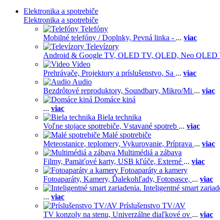
Elektronika a spotrebiče
Elektronika a spotrebiče
Telefóny
Mobilné telefóny / Doplnky,
Pevná linka -
...
viac
Televízory
Android & Google TV,
OLED TV,
QLED, Neo QLED
Video
Prehrávače,
Projektory a príslušenstvo,
Sa
...
viac
Audio
Bezdrôtové reproduktory,
Soundbary,
Mikro/Mi
...
viac
Domáce kiná
...
viac
Biela technika
Voľne stojace spotrebiče,
Vstavané spotreb
...
viac
Malé spotrebiče
Meteostanice, teplomery,
Vykurovanie,
Príprava
...
viac
Multimédiá a zábava
Filmy,
Pamäťové karty,
USB kľúče,
Externé
...
viac
Fotoaparáty a kamery
Fotoaparáty,
Kamery,
Ďalekohľady,
Fotopasce,
...
viac
Inteligentné smart zariad
...
viac
Príslušenstvo TV/AV
TV konzoly na stenu,
Univerzálne diaľkové ov
...
viac