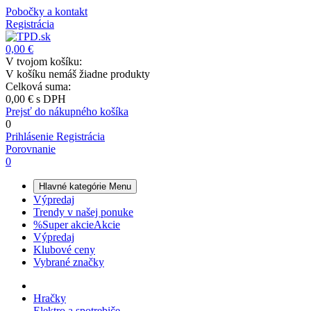
Pobočky a kontakt
Registrácia
0,00 €
V tvojom košíku:
V košíku nemáš žiadne produkty
Celková suma:
0,00 €
s DPH
Prejsť do nákupného košíka
0
Prihlásenie
Registrácia
Porovnanie
0
Hlavné kategórie
Menu
Výpredaj
Trendy v našej ponuke
%
Super akcie
Akcie
Výpredaj
Klubové ceny
Vybrané značky
Hračky
Elektro a spotrebiče