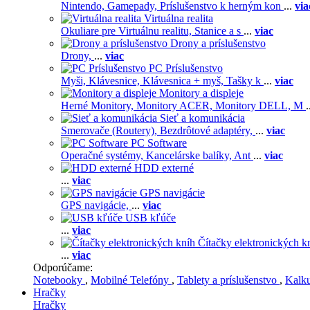
Nintendo,
Gamepady,
Príslušenstvo k herným kon
...
via
Virtuálna realita
Okuliare pre Virtuálnu realitu,
Stanice a s
...
viac
Drony a príslušenstvo
Drony,
...
viac
PC Príslušenstvo
Myši,
Klávesnice,
Klávesnica + myš,
Tašky k
...
viac
Monitory a displeje
Herné Monitory,
Monitory ACER,
Monitory DELL,
M
.
Sieť a komunikácia
Smerovače (Routery),
Bezdrôtové adaptéry,
...
viac
PC Software
Operačné systémy,
Kancelárske balíky,
Ant
...
viac
HDD externé
...
viac
GPS navigácie
GPS navigácie,
...
viac
USB kľúče
...
viac
Čítačky elektronických k
...
viac
Odporúčame:
Notebooky
,
Mobilné Telefóny
,
Tablety a príslušenstvo
,
Kalk
Hračky
Hračky