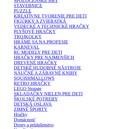
SPOLOČENSKÉ HRY
STAVEBNICE
PUZZLE
KREATÍVNE TVORENIE PRE DETI
FIGÚRKY A ZVIERATKÁ
VEDECKÉ A TECHNICKÉ HRAČKY
PLYŠOVÉ HRAČKY
TROJKOLKY
HRÁME SA NA PROFESIE
KARNEVAL
RC MODELY PRE DETI
HRAČKY PRE NAJMENŠÍCH
DREVENÉ HRAČKY
DETSKÉ HUDOBNÉ NÁSTROJE
NÁUČNÉ A ZÁBAVNÉ KNIHY
SQUISHMALLOWS
RETRO HRAČKY
LEGO Storage
SKLADAČKY NIELEN PRE DETI
ŠKOLSKÉ POTREBY
DETSKÁ OSLAVA
ZIMNÉ ŠPORTY
Hračky
Domácnosť
Drony a príslušenstvo