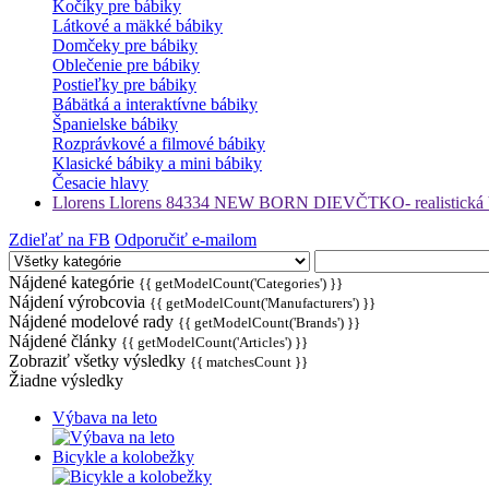
Kočíky pre bábiky
Látkové a mäkké bábiky
Domčeky pre bábiky
Oblečenie pre bábiky
Postieľky pre bábiky
Bábätká a interaktívne bábiky
Španielske bábiky
Rozprávkové a filmové bábiky
Klasické bábiky a mini bábiky
Česacie hlavy
Llorens Llorens 84334 NEW BORN DIEVČTKO- realistická báb
Zdieľať na FB
Odporučiť e-mailom
Nájdené kategórie
{{ getModelCount('Categories') }}
Nájdení výrobcovia
{{ getModelCount('Manufacturers') }}
Nájdené modelové rady
{{ getModelCount('Brands') }}
Nájdené články
{{ getModelCount('Articles') }}
Zobraziť všetky výsledky
{{ matchesCount }}
Žiadne výsledky
Výbava na leto
Bicykle a kolobežky