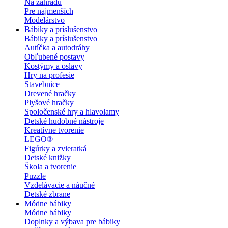
Na záhradu
Pre najmenších
Modelárstvo
Bábiky a príslušenstvo
Bábiky a príslušenstvo
Autíčka a autodráhy
Obľubené postavy
Kostýmy a oslavy
Hry na profesie
Stavebnice
Drevené hračky
Plyšové hračky
Spoločenské hry a hlavolamy
Detské hudobné nástroje
Kreatívne tvorenie
LEGO®
Figúrky a zvieratká
Detské knižky
Škola a tvorenie
Puzzle
Vzdelávacie a náučné
Detské zbrane
Módne bábiky
Módne bábiky
Doplnky a výbava pre bábiky