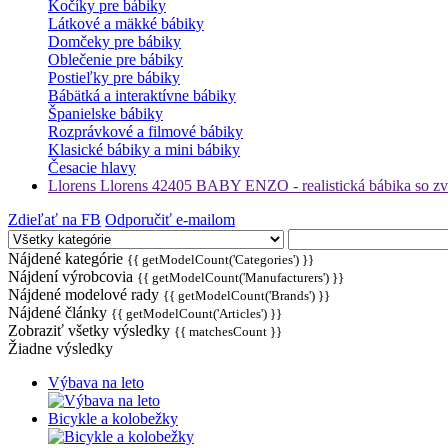
Kočíky pre bábiky
Látkové a mäkké bábiky
Domčeky pre bábiky
Oblečenie pre bábiky
Postieľky pre bábiky
Bábätká a interaktívne bábiky
Španielske bábiky
Rozprávkové a filmové bábiky
Klasické bábiky a mini bábiky
Česacie hlavy
Llorens Llorens 42405 BABY ENZO - realistická bábika so z
Zdieľať na FB
Odporučiť e-mailom
Nájdené kategórie
{{ getModelCount('Categories') }}
Nájdení výrobcovia
{{ getModelCount('Manufacturers') }}
Nájdené modelové rady
{{ getModelCount('Brands') }}
Nájdené články
{{ getModelCount('Articles') }}
Zobraziť všetky výsledky
{{ matchesCount }}
Žiadne výsledky
Výbava na leto
Bicykle a kolobežky