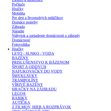
Počítače
Hračky
Mobilita
Pre deti a štvornohých miláčikov
Domáce potreby
Záhrada
Náradie
Nábytok a zariadenie domácnosti a záhrady
Domácnosť
Fotovoltika
Hračky
LETO - SLNKO - VODA
BAZÉNY
PRISLUŠENSTVO K BÁZENOM
ŠPORT A ODDYCH
NAFUKOVAČKY DO VODY
ŠMYKĽAVKY
TRAMPOLÍNY
VÍRIVÉ BAZÉNY
HRAČKY NA ZÁHRADU
LEGO®
BÁBIKY
AUTÍČKA
Z FILMOV, HIER A ROZPRÁVOK