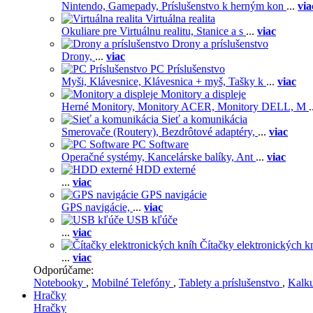
Nintendo,
Gamepady,
Príslušenstvo k herným kon
...
via
Virtuálna realita
Okuliare pre Virtuálnu realitu,
Stanice a s
...
viac
Drony a príslušenstvo
Drony,
...
viac
PC Príslušenstvo
Myši,
Klávesnice,
Klávesnica + myš,
Tašky k
...
viac
Monitory a displeje
Herné Monitory,
Monitory ACER,
Monitory DELL,
M
.
Sieť a komunikácia
Smerovače (Routery),
Bezdrôtové adaptéry,
...
viac
PC Software
Operačné systémy,
Kancelárske balíky,
Ant
...
viac
HDD externé
...
viac
GPS navigácie
GPS navigácie,
...
viac
USB kľúče
...
viac
Čítačky elektronických k
...
viac
Odporúčame:
Notebooky
,
Mobilné Telefóny
,
Tablety a príslušenstvo
,
Kalk
Hračky
Hračky