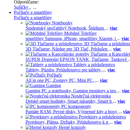
Odporúčame:
Sušičky
, ...
Počítače a smartfóny
Počítače a smartfóny
Notebooky
Študentský spoľahlivý Notebook,
Štúdium
...
viac
Mobilné Telefóny
smartfóny Samsung,
iPhone,
smartfóny Xiaomi,
t
...
viac
3D Tlačiarne a príslušen
3D Tlačiarne,
Náplne pre 3D Tlač,
Príslušen
...
viac
Tlačiarne a Kancelár
SUPER Dopredaj EPSON TANK,
Tlačiarne,
Tankové
.
Tablety a príslušenstvo
Tablety,
Púzdra,
Príslušenstvo pre tablety,
...
viac
Počítače
All in one PC,
Zostavy PC,
Mini PC,
...
viac
Gaming
Gaming PC a notebooky,
Gaming monitory a pro
...
viac
Nositeľná elektronika
Detské smart hodinky,
Smart náramky,
Smart h
...
viac
PC komponenty
Pamäte RAM,
Pevné disky,
Výmenné kity a boxy
...
via
Projektory a príslušenstvo
Projektory,
Plátna,
Držiaky,
Príslušenstvo k p
...
viac
Herné konzoly