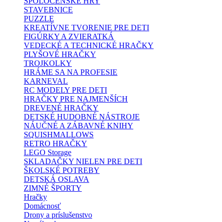
SPOLOČENSKÉ HRY
STAVEBNICE
PUZZLE
KREATÍVNE TVORENIE PRE DETI
FIGÚRKY A ZVIERATKÁ
VEDECKÉ A TECHNICKÉ HRAČKY
PLYŠOVÉ HRAČKY
TROJKOLKY
HRÁME SA NA PROFESIE
KARNEVAL
RC MODELY PRE DETI
HRAČKY PRE NAJMENŠÍCH
DREVENÉ HRAČKY
DETSKÉ HUDOBNÉ NÁSTROJE
NÁUČNÉ A ZÁBAVNÉ KNIHY
SQUISHMALLOWS
RETRO HRAČKY
LEGO Storage
SKLADAČKY NIELEN PRE DETI
ŠKOLSKÉ POTREBY
DETSKÁ OSLAVA
ZIMNÉ ŠPORTY
Hračky
Domácnosť
Drony a príslušenstvo