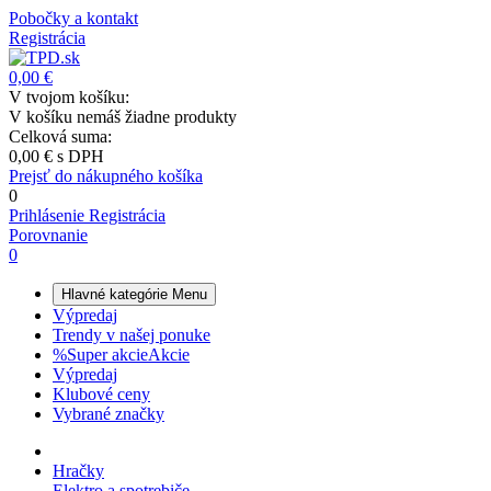
Pobočky a kontakt
Registrácia
0,00 €
V tvojom košíku:
V košíku nemáš žiadne produkty
Celková suma:
0,00 €
s DPH
Prejsť do nákupného košíka
0
Prihlásenie
Registrácia
Porovnanie
0
Hlavné kategórie
Menu
Výpredaj
Trendy v našej ponuke
%
Super akcie
Akcie
Výpredaj
Klubové ceny
Vybrané značky
Hračky
Elektro a spotrebiče