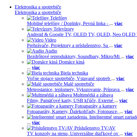
Elektronika a spotrebiče
Elektronika a spotrebiče
Telefóny
Mobilné telefóny / Doplnky,
Pevná linka -
...
viac
Televízory
Android & Google TV,
OLED TV,
QLED, Neo QLED
Video
Prehrávače,
Projektory a príslušenstvo,
Sa
...
viac
Audio
Bezdrôtové reproduktory,
Soundbary,
Mikro/Mi
...
viac
Domáce kiná
...
viac
Biela technika
Voľne stojace spotrebiče,
Vstavané spotreb
...
viac
Malé spotrebiče
Meteostanice, teplomery,
Vykurovanie,
Príprava
...
viac
Multimédiá a zábava
Filmy,
Pamäťové karty,
USB kľúče,
Externé
...
viac
Fotoaparáty a kamery
Fotoaparáty,
Kamery,
Ďalekohľady,
Fotopasce,
...
viac
Inteligentné smart zariad
...
viac
Príslušenstvo TV/AV
TV konzoly na stenu,
Univerzálne diaľkové ov
...
viac