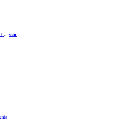
 T
...
viac
enia.