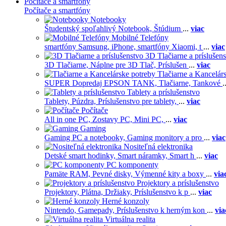
Počítače a smartfóny
Počítače a smartfóny
Notebooky
Študentský spoľahlivý Notebook,
Štúdium
...
viac
Mobilné Telefóny
smartfóny Samsung,
iPhone,
smartfóny Xiaomi,
t
...
viac
3D Tlačiarne a príslušen
3D Tlačiarne,
Náplne pre 3D Tlač,
Príslušen
...
viac
Tlačiarne a Kancelár
SUPER Dopredaj EPSON TANK,
Tlačiarne,
Tankové
.
Tablety a príslušenstvo
Tablety,
Púzdra,
Príslušenstvo pre tablety,
...
viac
Počítače
All in one PC,
Zostavy PC,
Mini PC,
...
viac
Gaming
Gaming PC a notebooky,
Gaming monitory a pro
...
viac
Nositeľná elektronika
Detské smart hodinky,
Smart náramky,
Smart h
...
viac
PC komponenty
Pamäte RAM,
Pevné disky,
Výmenné kity a boxy
...
via
Projektory a príslušenstvo
Projektory,
Plátna,
Držiaky,
Príslušenstvo k p
...
viac
Herné konzoly
Nintendo,
Gamepady,
Príslušenstvo k herným kon
...
via
Virtuálna realita