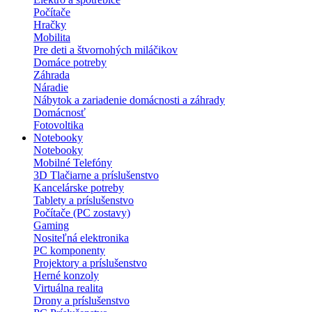
Počítače
Hračky
Mobilita
Pre deti a štvornohých miláčikov
Domáce potreby
Záhrada
Náradie
Nábytok a zariadenie domácnosti a záhrady
Domácnosť
Fotovoltika
Notebooky
Notebooky
Mobilné Telefóny
3D Tlačiarne a príslušenstvo
Kancelárske potreby
Tablety a príslušenstvo
Počítače (PC zostavy)
Gaming
Nositeľná elektronika
PC komponenty
Projektory a príslušenstvo
Herné konzoly
Virtuálna realita
Drony a príslušenstvo