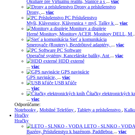
Okuliare pre Virtuálnu realitu,
Stanice a s
...
viac
Drony a príslušenstvo
Drony,
...
viac
PC Príslušenstvo
Myši,
Klávesnice,
Klávesnica + myš,
Tašky k
...
viac
Monitory a displeje
Herné Monitory,
Monitory ACER,
Monitory DELL,
M
.
Sieť a komunikácia
Smerovače (Routery),
Bezdrôtové adaptéry,
...
viac
PC Software
Operačné systémy,
Kancelárske balíky,
Ant
...
viac
HDD externé
...
viac
GPS navigácie
GPS navigácie,
...
viac
USB kľúče
...
viac
Čítačky elektronických k
...
viac
Odporúčame:
Notebooky
,
Mobilné Telefóny
,
Tablety a príslušenstvo
,
Kalk
Hračky
Hračky
LETO - SLNKO - VOD
Bazény,
Príslušenstvo k bazénom,
Paddleboa
...
viac