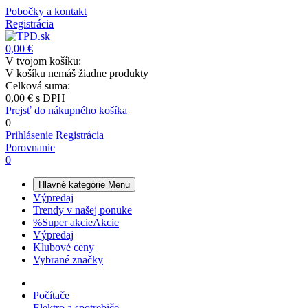
Pobočky a kontakt
Registrácia
0,00 €
V tvojom košíku:
V košíku nemáš žiadne produkty
Celková suma:
0,00 €
s DPH
Prejsť do nákupného košíka
0
Prihlásenie
Registrácia
Porovnanie
0
Hlavné kategórie
Menu
Výpredaj
Trendy v našej ponuke
%
Super akcie
Akcie
Výpredaj
Klubové ceny
Vybrané značky
Počítače
Elektro a spotrebiče