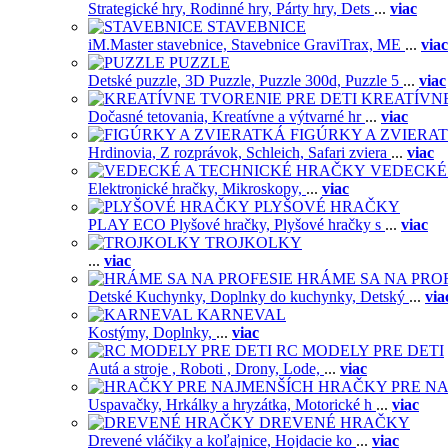
Strategické hry,
Rodinné hry,
Párty hry,
Dets
...
viac
STAVEBNICE
iM.Master stavebnice,
Stavebnice GraviTrax,
ME
...
viac
PUZZLE
Detské puzzle,
3D Puzzle,
Puzzle 300d,
Puzzle 5
...
viac
KREATÍVNE
Dočasné tetovania,
Kreatívne a výtvarné hr
...
viac
FIGÚRKY A ZVIERA
Hrdinovia,
Z rozprávok,
Schleich,
Safari zviera
...
viac
VEDECKÉ
Elektronické hračky,
Mikroskopy,
...
viac
PLYŠOVÉ HRAČKY
PLAY ECO Plyšové hračky,
Plyšové hračky s
...
viac
TROJKOLKY
...
viac
HRÁME SA NA PRO
Detské Kuchynky,
Doplnky do kuchynky,
Detský
...
via
KARNEVAL
Kostýmy,
Doplnky,
...
viac
RC MODELY PRE DETI
Autá a stroje ,
Roboti ,
Drony,
Lode,
...
viac
HRAČKY PRE NA
Uspavačky,
Hrkálky a hryzátka,
Motorické h
...
viac
DREVENÉ HRAČKY
Drevené vláčiky a koľajnice,
Hojdacie ko
...
viac