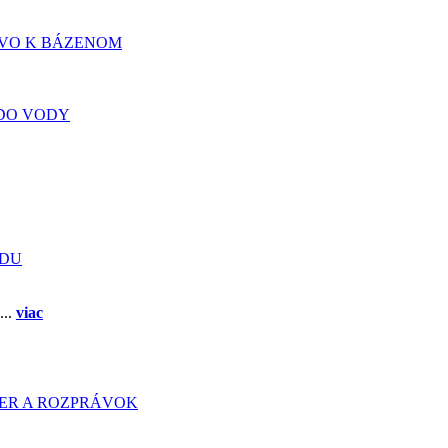
TVO K BÁZENOM
DO VODY
ADU
...
viac
HIER A ROZPRÁVOK