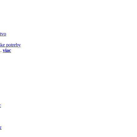
stvo
ske potreby
..
viac
c
c