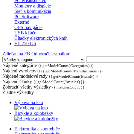
PC Príslušenstvo
Monitory a displeje
Sieť a komunikácia
PC Software
Externé
GPS navigácie
USB kľúče
Čítačky elektronických kníh
HP 250 G6
Zdieľať na FB
Odporučiť e-mailom
Nájdené kategórie
{{ getModelCount('Categories') }}
Nájdení výrobcovia
{{ getModelCount('Manufacturers') }}
Nájdené modelové rady
{{ getModelCount('Brands') }}
Nájdené články
{{ getModelCount('Articles') }}
Zobraziť všetky výsledky
{{ matchesCount }}
Žiadne výsledky
Výbava na leto
Bicykle a kolobežky
Elektronika a spotrebiče