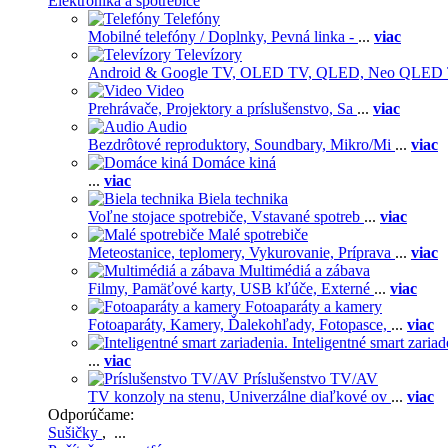
Elektronika a spotrebiče
Telefóny
Mobilné telefóny / Doplnky,
Pevná linka -
...
viac
Televízory
Android & Google TV,
OLED TV,
QLED, Neo QLED
Video
Prehrávače,
Projektory a príslušenstvo,
Sa
...
viac
Audio
Bezdrôtové reproduktory,
Soundbary,
Mikro/Mi
...
viac
Domáce kiná
...
viac
Biela technika
Voľne stojace spotrebiče,
Vstavané spotreb
...
viac
Malé spotrebiče
Meteostanice, teplomery,
Vykurovanie,
Príprava
...
viac
Multimédiá a zábava
Filmy,
Pamäťové karty,
USB kľúče,
Externé
...
viac
Fotoaparáty a kamery
Fotoaparáty,
Kamery,
Ďalekohľady,
Fotopasce,
...
viac
Inteligentné smart zariad
...
viac
Príslušenstvo TV/AV
TV konzoly na stenu,
Univerzálne diaľkové ov
...
viac
Odporúčame:
Sušičky
, ...