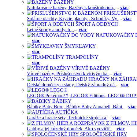
BAZÉNY
Nafukovacie bazény,
Bazény s konštrukciou,
...
viac
PRISLUŠENS
Solárne plachty,
Krycie plachty ,
Schodíky,
Vy
...
viac
ŠPORT A ODDYCH
Letné športy a oddych ,
...
viac
NAFUKOVAČKY 
...
viac
ŠMYKĽAVKY
...
viac
TRAMPOLÍNY
...
viac
VÍRIVÉ BAZÉNY
Vírivé bazény,
Príslušenstvo k vírivým ba
...
viac
HRAČKY NA ZÁHR
Detské domčeky a stany,
Detský záhradný ná
...
viac
LEGO®
LEGO® Pokémon™,
LEGO® Editions,
LEGO® DUP
BÁBIKY
Bábiky Baby Born,
Bábiky Baby Annabell,
Bábi
...
viac
AUTÍČKA
Garáže a hracie sety,
Technické stroje a a
...
viac
Z FILMOV, 
Gabby a jej kúzelný domček,
Ako vycvičiť
...
viac
SPOLOČENSKÉ HRY