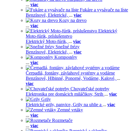
...
viac
Fukáre a vysávače na líste
Benzínové,
Elektrické,
...
viac
Kozy na drevo
...
viac
Elektrický
Moto-fúrik, príslušenstvo
Elektrický Moto-fúrik,
...
viac
Snežné frézy
Benzínové,
Elektrické,
...
viac
Kompostéry
...
viac
Čerpadlá, fontány, závlahové systémy a vodárne
Benzínové,
Hlbinné,
Ponorné,
Vodárne,
Kalové,
...
viac
Chovateľské potreby
Elektronika pre domácich miláčikov,
Strih
...
viac
Grily
Elektrické grily, panvice,
Grily na uhlie a
...
viac
Zemné vrtáky
...
viac
Rozmetače
...
viac
Pareniská a skleníky