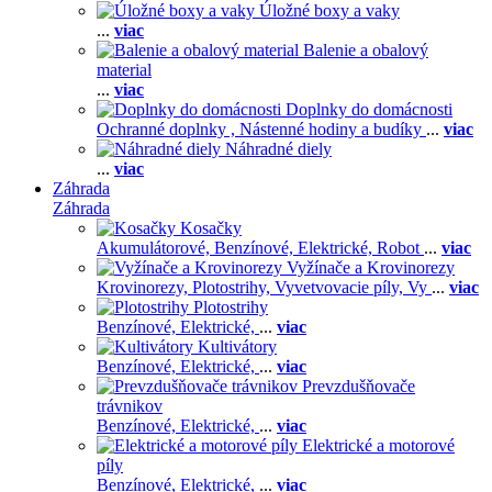
Úložné boxy a vaky
...
viac
Balenie a obalový
material
...
viac
Doplnky do domácnosti
Ochranné doplnky ,
Nástenné hodiny a budíky
...
viac
Náhradné diely
...
viac
Záhrada
Záhrada
Kosačky
Akumulátorové,
Benzínové,
Elektrické,
Robot
...
viac
Vyžínače a Krovinorezy
Krovinorezy,
Plotostrihy,
Vyvetvovacie píly,
Vy
...
viac
Plotostrihy
Benzínové,
Elektrické,
...
viac
Kultivátory
Benzínové,
Elektrické,
...
viac
Prevzdušňovače
trávnikov
Benzínové,
Elektrické,
...
viac
Elektrické a motorové
píly
Benzínové,
Elektrické,
...
viac