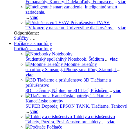
Fotoaparáty,
Kamery,
Ďalekohľady,
Fotopasce,
...
viac
Inteligentné smart
zariadenia.
...
viac
Príslušenstvo TV/AV
TV konzoly na stenu,
Univerzálne diaľkové ov
...
viac
Odporúčame:
Sušičky
, ...
Počítače a smartfóny
Počítače a smartfóny
Notebooky
Študentský spoľahlivý Notebook,
Štúdium
...
viac
Mobilné Telefóny
smartfóny Samsung,
iPhone,
smartfóny Xiaomi,
t
...
viac
3D Tlačiarne a
príslušenstvo
3D Tlačiarne,
Náplne pre 3D Tlač,
Príslušen
...
viac
Tlačiarne a
Kancelárske potreby
SUPER Dopredaj EPSON TANK,
Tlačiarne,
Tankové
...
viac
Tablety a príslušenstvo
Tablety,
Púzdra,
Príslušenstvo pre tablety,
...
viac
Počítače