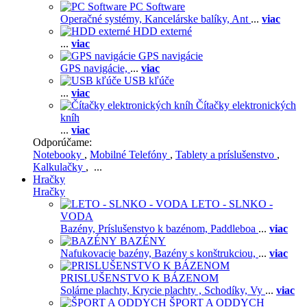
PC Software
Operačné systémy,
Kancelárske balíky,
Ant
...
viac
HDD externé
...
viac
GPS navigácie
GPS navigácie,
...
viac
USB kľúče
...
viac
Čítačky elektronických
kníh
...
viac
Odporúčame:
Notebooky
,
Mobilné Telefóny
,
Tablety a príslušenstvo
,
Kalkulačky
, ...
Hračky
Hračky
LETO - SLNKO -
VODA
Bazény,
Príslušenstvo k bazénom,
Paddleboa
...
viac
BAZÉNY
Nafukovacie bazény,
Bazény s konštrukciou,
...
viac
PRISLUŠENSTVO K BÁZENOM
Solárne plachty,
Krycie plachty ,
Schodíky,
Vy
...
viac
ŠPORT A ODDYCH