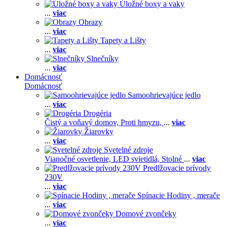
Úložné boxy a vaky
...
viac
Obrazy
...
viac
Tapety a Lišty
...
viac
Slnečníky
...
viac
Domácnosť
Domácnosť
Samoohrievajúce jedlo
...
viac
Drogéria
Čistý a voňavý domov,
Proti hmyzu,
...
viac
Žiarovky
...
viac
Svetelné zdroje
Vianočné osvetlenie,
LED svietidlá,
Stolné
...
viac
Predlžovacie prívody
230V
...
viac
Spínacie Hodiny , merače
...
viac
Domové zvončeky
...
viac