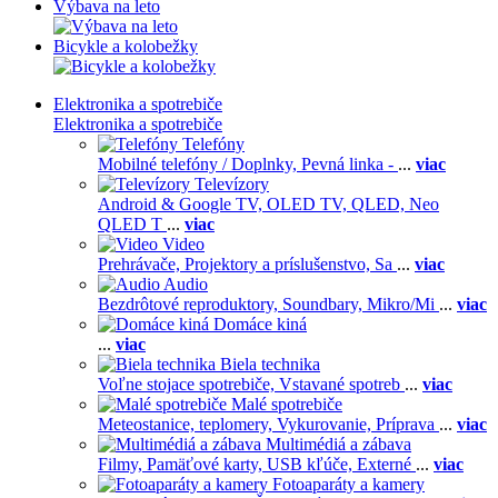
Výbava na leto
Bicykle a kolobežky
Elektronika a spotrebiče
Elektronika a spotrebiče
Telefóny
Mobilné telefóny / Doplnky,
Pevná linka -
...
viac
Televízory
Android & Google TV,
OLED TV,
QLED, Neo
QLED T
...
viac
Video
Prehrávače,
Projektory a príslušenstvo,
Sa
...
viac
Audio
Bezdrôtové reproduktory,
Soundbary,
Mikro/Mi
...
viac
Domáce kiná
...
viac
Biela technika
Voľne stojace spotrebiče,
Vstavané spotreb
...
viac
Malé spotrebiče
Meteostanice, teplomery,
Vykurovanie,
Príprava
...
viac
Multimédiá a zábava
Filmy,
Pamäťové karty,
USB kľúče,
Externé
...
viac
Fotoaparáty a kamery