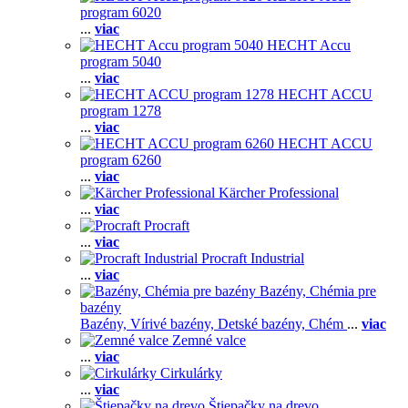
program 6020
...
viac
HECHT Accu
program 5040
...
viac
HECHT ACCU
program 1278
...
viac
HECHT ACCU
program 6260
...
viac
Kärcher Professional
...
viac
Procraft
...
viac
Procraft Industrial
...
viac
Bazény, Chémia pre
bazény
Bazény,
Vírivé bazény,
Detské bazény,
Chém
...
viac
Zemné valce
...
viac
Cirkulárky
...
viac
Štiepačky na drevo