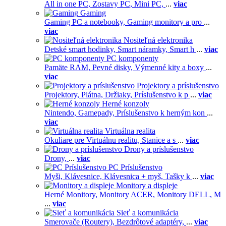
All in one PC,
Zostavy PC,
Mini PC,
...
viac
Gaming
Gaming PC a notebooky,
Gaming monitory a pro
...
viac
Nositeľná elektronika
Detské smart hodinky,
Smart náramky,
Smart h
...
viac
PC komponenty
Pamäte RAM,
Pevné disky,
Výmenné kity a boxy
...
viac
Projektory a príslušenstvo
Projektory,
Plátna,
Držiaky,
Príslušenstvo k p
...
viac
Herné konzoly
Nintendo,
Gamepady,
Príslušenstvo k herným kon
...
viac
Virtuálna realita
Okuliare pre Virtuálnu realitu,
Stanice a s
...
viac
Drony a príslušenstvo
Drony,
...
viac
PC Príslušenstvo
Myši,
Klávesnice,
Klávesnica + myš,
Tašky k
...
viac
Monitory a displeje
Herné Monitory,
Monitory ACER,
Monitory DELL,
M
...
viac
Sieť a komunikácia
Smerovače (Routery),
Bezdrôtové adaptéry,
...
viac