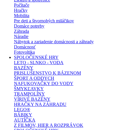
Počítače
Hračky
Mobilita
Pre deti a štvornohých miláčikov
Domáce potreby
Záhrada
Náradie
Nábytok a zariadenie domácnosti a záhrady
Domácnosť
Fotovoltika
SPOLOČENSKÉ HRY
LETO - SLNKO - VODA
BAZÉNY
PRISLUŠENSTVO K BÁZENOM
ŠPORT A ODDYCH
NAFUKOVAČKY DO VODY
ŠMYKĽAVKY
TRAMPOLÍNY
VÍRIVÉ BAZÉNY
HRAČKY NA ZÁHRADU
LEGO®
BÁBIKY
AUTÍČKA
Z FILMOV, HIER A ROZPRÁVOK