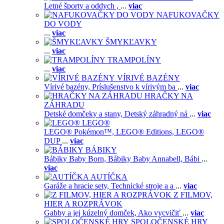
Letné športy a oddych ,
...
viac
NAFUKOVAČKY
DO VODY
...
viac
ŠMYKĽAVKY
...
viac
TRAMPOLÍNY
...
viac
VÍRIVÉ BAZÉNY
Vírivé bazény,
Príslušenstvo k vírivým ba
...
viac
HRAČKY NA
ZÁHRADU
Detské domčeky a stany,
Detský záhradný ná
...
viac
LEGO®
LEGO® Pokémon™,
LEGO® Editions,
LEGO®
DUP
...
viac
BÁBIKY
Bábiky Baby Born,
Bábiky Baby Annabell,
Bábi
...
viac
AUTÍČKA
Garáže a hracie sety,
Technické stroje a a
...
viac
Z FILMOV,
HIER A ROZPRÁVOK
Gabby a jej kúzelný domček,
Ako vycvičiť
...
viac
SPOLOČENSKÉ HRY