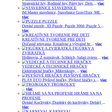
Strategické hry,
Rodinné hry,
Párty hry,
Dets
...
viac
STAVEBNICE
iM.Master stavebnice,
Stavebnice GraviTrax,
ME
...
viac
PUZZLE
Detské puzzle,
3D Puzzle,
Puzzle 300d,
Puzzle 5
...
viac
KREATÍVNE TVORENIE PRE DETI
Dočasné tetovania,
Kreatívne a výtvarné hr
...
viac
FIGÚRKY A
ZVIERATKÁ
Hrdinovia,
Z rozprávok,
Schleich,
Safari zviera
...
viac
VEDECKÉ A TECHNICKÉ HRAČKY
Elektronické hračky,
Mikroskopy,
...
viac
PLYŠOVÉ HRAČKY
PLAY ECO Plyšové hračky,
Plyšové hračky s
...
viac
TROJKOLKY
...
viac
HRÁME SA NA
PROFESIE
Detské Kuchynky,
Doplnky do kuchynky,
Detský
...
viac
KARNEVAL