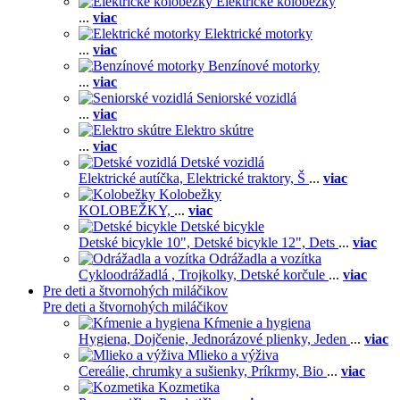
Elektrické kolobežky
...
viac
Elektrické motorky
...
viac
Benzínové motorky
...
viac
Seniorské vozidlá
...
viac
Elektro skútre
...
viac
Detské vozidlá
Elektrické autíčka,
Elektrické traktory,
Š
...
viac
Kolobežky
KOLOBEŽKY,
...
viac
Detské bicykle
Detské bicykle 10",
Detské bicykle 12",
Dets
...
viac
Odrážadla a vozítka
Cykloodrážadlá ,
Trojkolky,
Detské korčule
...
viac
Pre deti a štvornohých miláčikov
Pre deti a štvornohých miláčikov
Kŕmenie a hygiena
Hygiena,
Dojčenie,
Jednorázové plienky,
Jeden
...
viac
Mlieko a výživa
Cereálie, chrumky a sušienky,
Príkrmy,
Bio
...
viac
Kozmetika