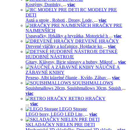
Kostýmy,
Doplnky,
...
viac
RC MODELY PRE
DETI
Autá a stroje ,
Roboti ,
Drony,
Lode,
...
viac
HRAČKY PRE
NAJMENŠÍCH
Uspavačky,
Hrkálky a hryzátka,
Motorické h
...
viac
DREVENÉ HRAČKY
Drevené vláčiky a koľajnice,
Hojdacie ko
...
viac
DETSKÉ
HUDOBNÉ NÁSTROJE
Gitary,
Klávesy,
Bicie súpravy a bubny,
Mikrof
...
viac
NÁUČNÉ A
ZÁBAVNÉ KNIHY
Pexeso,
Albi kúzelné čítanie ,
Kvído,
Zábav
...
viac
SQUISHMALLOWS
Squishmallows 20cm,
Squishmallows 30cm,
Squish
...
viac
RETRO HRAČKY
...
viac
LEGO Storage
LEGO boxy,
LEGO LED Lite,
...
viac
SKLADAČKY NIELEN PRE DETI
Mechanické 3D skladačky,
Drevené 3D sklada
...
viac