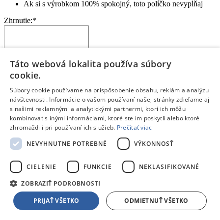
Ak si s výrobkom 100% spokojný, toto políčko nevypĺňaj
Zhrnutie:
*
Táto webová lokalita používa súbory
cookie.
Kúpil by si si tento produkt znova? Alebo by si zvažoval iný?
Prečo?
Súbory cookie používame na prispôsobenie obsahu, reklám a analýzu
Aký je tvoj celkový pocit z používania produktu?
návštevnosti. Informácie o vašom používaní našej stránky zdieľame aj
Na čo je potrebné pri kúpe myslieť?
s našimi reklamnými a analytickými partnermi, ktorí ich môžu
Pre akého zákazníka je tento produkt vhodný?
kombinovať s inými informáciami, ktoré ste im poskytli alebo ktoré
zhromaždili pri používaní ich služieb.
Prečítať viac
Odoslať hodnotenie
Ďakujeme, tvoje hodnotenie bolo odoslané.
NEVYHNUTNE POTREBNÉ
VÝKONNOSŤ
Blog
De’Longhi ECAM450.65.S Eletta Explore
CIELENIE
FUNKCIE
NEKLASIFIKOVANÉ
Nový automatický kávovar Eletta Explore od spoločnosti
De'Longhi ponúka viac ako 50 nápojov.
ZOBRAZIŤ PODROBNOSTI
PRIJAŤ VŠETKO
ODMIETNUŤ VŠETKO
Čítať článok
Blog
Navigačné schopnosti robotických kosačiek Ecovacs