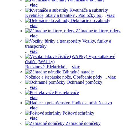
...
viac
Kvetináče a substráty
Kvetináče, obaly a hrantíky ,
Podložky po
...
viac
Dekorácie do záhrady
...
viac
Záhradné traktory, ridery
...
viac
Voziky, fúriky a
transportéry
...
viac
Vysokotlakové
čističe (WAPky)
Benzínové,
Elektrické,
...
viac
Záhradné náradie
Nožnice a štepárske nože,
Obrábanie pôdy
...
viac
Ochranné pomôcky
...
viac
Postrekovače
...
viac
Hadice a príslušenstvo
...
viac
Poštové schránky
...
viac
Záhradné domčeky