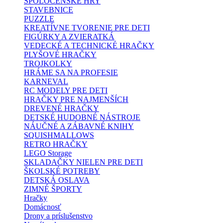
SPOLOČENSKÉ HRY
STAVEBNICE
PUZZLE
KREATÍVNE TVORENIE PRE DETI
FIGÚRKY A ZVIERATKÁ
VEDECKÉ A TECHNICKÉ HRAČKY
PLYŠOVÉ HRAČKY
TROJKOLKY
HRÁME SA NA PROFESIE
KARNEVAL
RC MODELY PRE DETI
HRAČKY PRE NAJMENŠÍCH
DREVENÉ HRAČKY
DETSKÉ HUDOBNÉ NÁSTROJE
NÁUČNÉ A ZÁBAVNÉ KNIHY
SQUISHMALLOWS
RETRO HRAČKY
LEGO Storage
SKLADAČKY NIELEN PRE DETI
ŠKOLSKÉ POTREBY
DETSKÁ OSLAVA
ZIMNÉ ŠPORTY
Hračky
Domácnosť
Drony a príslušenstvo