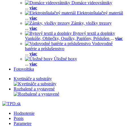
Domáce videovrátniky
...
viac
Elektroinštalačný materiál
...
viac
Zámky, vložky trezory
...
viac
Bytový textil a doplnky
Vankúše,
Obliečky,
Osušky,
Paplóny,
Príslušen
...
viac
Vodovodné
batérie a príslušenstvo
...
viac
Úložné boxy
...
viac
Fotovoltika
Kvetináče a substráty
Rozbalené a vystavené
Hodnotenie
Popis
Parametre