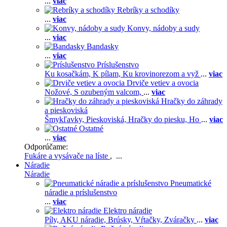
...
viac
Rebríky a schodíky
...
viac
Konvy, nádoby a sudy
...
viac
Bandasky
...
viac
Príslušenstvo
Ku kosačkám,
K pílam,
Ku krovinorezom a vyž
...
viac
Drviče vetiev a ovocia
Nožové,
S ozubeným valcom,
...
viac
Hračky do záhrady
a pieskoviská
Šmykľavky,
Pieskoviská,
Hračky do piesku,
Ho
...
viac
Ostatné
...
viac
Odporúčame:
Fukáre a vysávače na líste
, ...
Náradie
Náradie
Pneumatické
náradie a príslušenstvo
...
viac
Elektro náradie
Píly,
AKU náradie,
Brúsky,
Vŕtačky,
Zváračky
...
viac