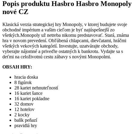
Popis produktu
Hasbro Hasbro Monopoly
nové CZ
Klasická verzia strategickej hry Monopoly, v ktorej budujete svoje
obchodné impérium a vašim cieľom je byť najúspešnejší zo
všetkých.Monopoly už netreba nikomu predstavovať. Stará, známa
hra v novom prevedení. Obľúbená chlapcami, dievčatami, hráčmi
všetkých vekových kategórií. Investujte, uzatvárajte obchody,
vyberajte nájomné a priveďte ostatných k bankrotu. Vydajte sa s
deťmi na celoživotnú cestu zábavy s novými Monopolmi.
OBSAH HRY:
hracia doska
8 figúrok
28 kariet nehnuteľností
16 kariet šance
16 kariet pokladne
32 domov
12 hotelov
2 kocky
balík peňazí
pravidlá hry