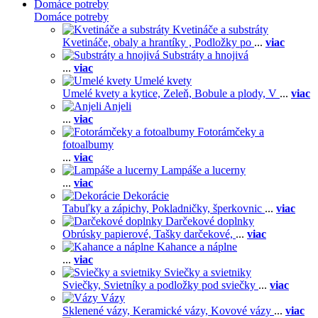
Domáce potreby
Domáce potreby
Kvetináče a substráty
Kvetináče, obaly a hrantíky ,
Podložky po
...
viac
Substráty a hnojivá
...
viac
Umelé kvety
Umelé kvety a kytice,
Zeleň,
Bobule a plody,
V
...
viac
Anjeli
...
viac
Fotorámčeky a
fotoalbumy
...
viac
Lampáše a lucerny
...
viac
Dekorácie
Tabuľky a zápichy,
Pokladničky, šperkovnic
...
viac
Darčekové doplnky
Obrúsky papierové,
Tašky darčekové,
...
viac
Kahance a náplne
...
viac
Sviečky a svietniky
Sviečky,
Svietníky a podložky pod sviečky
...
viac
Vázy
Sklenené vázy,
Keramické vázy,
Kovové vázy
...
viac