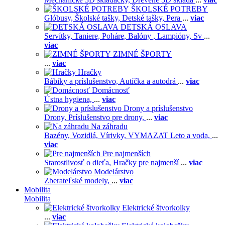
ŠKOLSKÉ POTREBY
Glóbusy,
Školské tašky,
Detské tašky,
Pera
...
viac
DETSKÁ OSLAVA
Servítky,
Taniere,
Poháre,
Balóny ,
Lampióny,
Sv
...
viac
ZIMNÉ ŠPORTY
...
viac
Hračky
Bábiky a príslušenstvo,
Autíčka a autodrá
...
viac
Domácnosť
Ústna hygiena,
...
viac
Drony a príslušenstvo
Drony,
Príslušenstvo pre drony,
...
viac
Na záhradu
Bazény,
Vozidlá,
Vírivky,
VYMAZAT Leto a voda,
...
viac
Pre najmenších
Starostlivosť o dieťa,
Hračky pre najmenší
...
viac
Modelárstvo
Zberateľské modely,
...
viac
Mobilita
Mobilita
Elektrické štvorkolky
...
viac