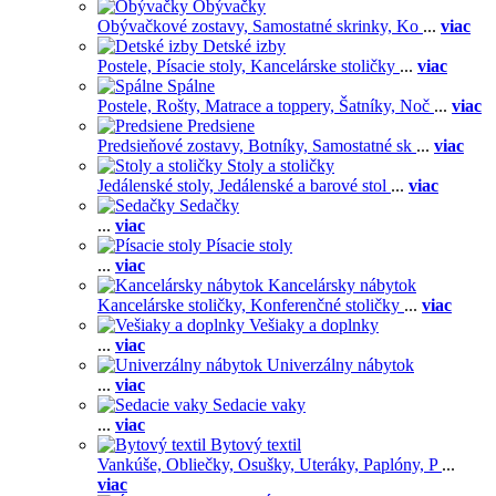
Obývačky
Obývačkové zostavy,
Samostatné skrinky,
Ko
...
viac
Detské izby
Postele,
Písacie stoly,
Kancelárske stoličky
...
viac
Spálne
Postele,
Rošty,
Matrace a toppery,
Šatníky,
Noč
...
viac
Predsiene
Predsieňové zostavy,
Botníky,
Samostatné sk
...
viac
Stoly a stoličky
Jedálenské stoly,
Jedálenské a barové stol
...
viac
Sedačky
...
viac
Písacie stoly
...
viac
Kancelársky nábytok
Kancelárske stoličky,
Konferenčné stoličky
...
viac
Vešiaky a doplnky
...
viac
Univerzálny nábytok
...
viac
Sedacie vaky
...
viac
Bytový textil
Vankúše,
Obliečky,
Osušky,
Uteráky,
Paplóny,
P
...
viac