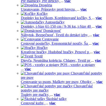
Pre mamičky,
Pre detičky,
...
viac
Drogéria
Upratovanie,
Prípravky proti hmyzu,
...
viac
Kočíky
Doplnky ku kočíkom,
Kombinované kočíky,
S
...
viac
Autosedačky
Doplnky,
i-Size 61-150 cm / 9-36 kg,
i-Size 40
...
viac
Domácnosť
Nábytok,
Bezpečnosť,
Textil do detskej izby,
...
viac
Cestovanie
Cestovné postieľky,
Ergonomické nosiče,
Ša
...
viac
Hračky
Kreatívne hračky,
Hudobné hračky,
Penové p
...
viac
Textil
Dievča,
Neutrálna kolekcia,
Chlapec,
Textil pr
...
viac
POS - vzorky a stojany
...
viac
Chovateľské potreby
pre psov
Cestovanie so psom,
Maškrty pre psov,
Obojky
...
viac
Chovateľské
potreby pre mačky
Toalety pre mačky,
...
viac
Školské tašky
Cestovné kufre,
...
viac