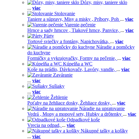
Dózy, misy, taniere sklo
...
viac
Stolovanie
Taniere a súpravy,
Misy a misky ,
Príbory,
Poh
...
viac
Varenie,pečenie
Hrnce a sady hrncov ,
Tlakové hrnce,
Panvice,
...
viac
Párty
Tortové sviečky a fontány,
Napichovátka,
...
viac
Náradie a pomôcky
do kuchyne
Formičky a vykrajovačky,
Formy na pečenie,
...
viac
Kúpelňa a WC
Koše na prádlo,
Dávkovače,
Lavóry, vandle,
...
viac
Zaváranie
...
viac
Sušiaky
...
viac
Žehlenie
Poťahy na žehliace dosky,
Žehliace dosky,
...
viac
Náradie na upratovanie
Vedrá ,
Mopy a mopové sety,
Hubky a drôtenky
...
viac
Odpadkové koše
Vrecia na odpad,
...
viac
Nákupné tašky a košíky
...
viac