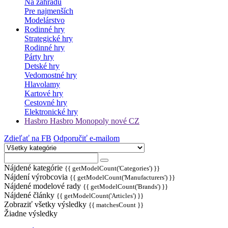
Na záhradu
Pre najmenších
Modelárstvo
Rodinné hry
Strategické hry
Rodinné hry
Párty hry
Detské hry
Vedomostné hry
Hlavolamy
Kartové hry
Cestovné hry
Elektronické hry
Hasbro Hasbro Monopoly nové CZ
Zdieľať na FB
Odporučiť e-mailom
Nájdené kategórie
{{ getModelCount('Categories') }}
Nájdení výrobcovia
{{ getModelCount('Manufacturers') }}
Nájdené modelové rady
{{ getModelCount('Brands') }}
Nájdené články
{{ getModelCount('Articles') }}
Zobraziť všetky výsledky
{{ matchesCount }}
Žiadne výsledky