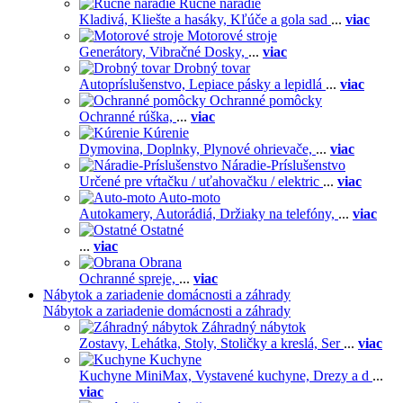
Ručné náradie
Kladivá,
Kliešte a hasáky,
Kľúče a gola sad
...
viac
Motorové stroje
Generátory,
Vibračné Dosky,
...
viac
Drobný tovar
Autopríslušenstvo,
Lepiace pásky a lepidlá
...
viac
Ochranné pomôcky
Ochranné rúška,
...
viac
Kúrenie
Dymovina,
Doplnky,
Plynové ohrievače,
...
viac
Náradie-Príslušenstvo
Určené pre vŕtačku / uťahovačku / elektric
...
viac
Auto-moto
Autokamery,
Autorádiá,
Držiaky na telefóny,
...
viac
Ostatné
...
viac
Obrana
Ochranné spreje,
...
viac
Nábytok a zariadenie domácnosti a záhrady
Nábytok a zariadenie domácnosti a záhrady
Záhradný nábytok
Zostavy,
Lehátka,
Stoly,
Stoličky a kreslá,
Ser
...
viac
Kuchyne
Kuchyne MiniMax,
Vystavené kuchyne,
Drezy a d
...
viac